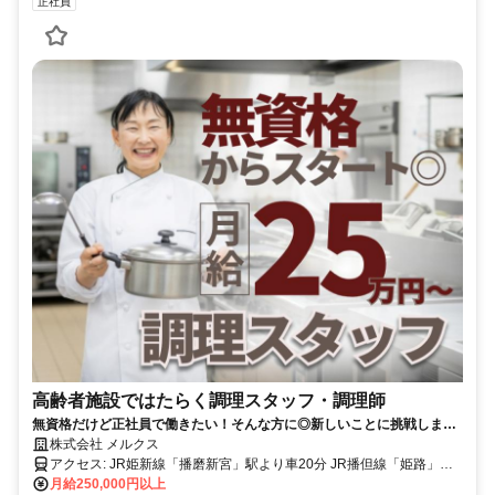
正社員
高齢者施設ではたらく調理スタッフ・調理師
無資格だけど正社員で働きたい！そんな方に◎新しいことに挑戦しませ
んか？特別な技術不要です♪月給25万円以上！｜ご利用者様に食べる楽
株式会社 メルクス
しみをお届けるする大切なお仕事です☆
アクセス: JR姫新線「播磨新宮」駅より車20分 JR播但線「姫路」駅
よりバス20分 ＜通勤方法・その他補足＞ ※バイク・自転車通勤OK！
月給250,000円以上