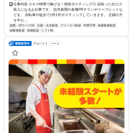
仕事内容 スキマ時間で稼げる！簡単ポスティング◎ 頑張った分だけ
収入になるお仕事です。 読売新聞の各種PRチラシやリーフレットな
どを、 自転車や徒歩で1件1件ポスティングしていきます。 主婦の方
を中心...
副業・WワークOK
主婦・主夫歓迎
フリーター歓迎
学歴不問
未経験者歓迎
経験者歓迎
長期歓迎
シフト制
アルバイト・パート