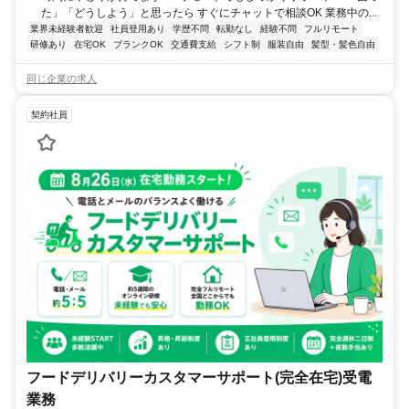
た」「どうしよう」と思ったら すぐにチャットで相談OK 業務中の...
業界未経験者歓迎
社員登用あり
学歴不問
転勤なし
経験不問
フルリモート
研修あり
在宅OK
ブランクOK
交通費支給
シフト制
服装自由
髪型・髪色自由
同じ企業の求人
契約社員
フードデリバリーカスタマーサポート(完全在宅)受電
業務