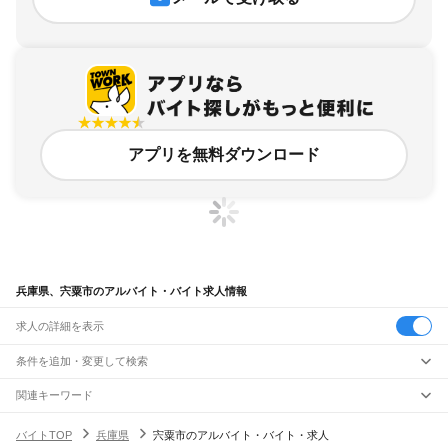
アプリを無料ダウンロード
兵庫県、宍粟市のアルバイト・バイト求人情報
求人の詳細を表示
条件を追加・変更して検索
市区町村を追加・変更
関連キーワード
兵庫県 宍粟市 一宮町
兵庫県 宍粟市 イオン
兵庫県 宍粟市 ガスト
兵庫県
駅を追加・変更
バイトTOP
兵庫県
宍粟市のアルバイト・バイト・求人
兵庫県 宍粟市 ゴダイ
兵庫県 宍粟市 ローソン
兵庫県
すべて