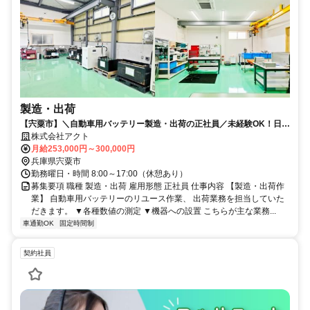
製造・出荷
【宍粟市】＼自動車用バッテリー製造・出荷の正社員／未経験OK！日勤
のみ！年間休日125日！
株式会社アクト
月給253,000円～300,000円
兵庫県宍粟市
勤務曜日・時間 8:00～17:00（休憩あり）
募集要項 職種 製造・出荷 雇用形態 正社員 仕事内容 【製造・出荷作
業】 自動車用バッテリーのリユース作業、 出荷業務を担当していた
だきます。 ▼各種数値の測定 ▼機器への設置 こちらが主な業務...
車通勤OK
固定時間制
契約社員