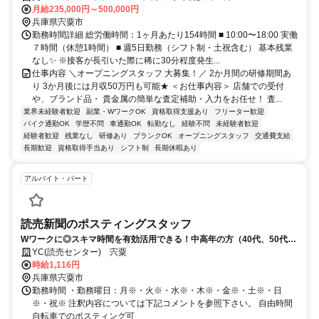
月給235,000円～500,000円
兵庫県宍粟市
勤務時間詳細 総労働時間：1ヶ月あたり154時間 ■ 10:00〜18:00 実働
７時間（休憩1時間） ■ 週5日勤務（シフト制・土祝含む） 基本残業
なし✨ ※接客が長引いた際に稀に30分程度発生...
仕事内容 ＼オープニングスタッフ 大募集！／ 2か月間の研修期間あ
り 3か月後には月収50万円も可能★ ＜お仕事内容＞ 店舗での受付
や、ブランド品・ 貴金属の簡単な査定補助・入力をお任せ！ 査...
業界未経験者歓迎
副業・WワークOK
資格取得支援あり
フリーター歓迎
バイク通勤OK
学歴不問
車通勤OK
転勤なし
経験不問
未経験者歓迎
経験者歓迎
残業なし
研修あり
ブランクOK
オープニングスタッフ
交通費支給
長期歓迎
資格取得手当あり
シフト制
長期休暇あり
アルバイト・パート
読売新聞のポスティングスタッフ
Wワークに◎スキマ時間を有効活用できる！中高年の方（40代、50代、
60代）も活躍中！
YC(読売センター) 宍粟
時給1,116円
兵庫県宍粟市
勤務時間 ・勤務曜日：月※・火※・水※・木※・金※・土※・日
※・祝※ 注釈内容については下記コメントを参照下さい。 自由時間
自転車でのポスティング可