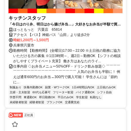
キッチンスタッフ
「今日はのり弁、明日はから揚げ弁当…」大好きなお弁当が半額で買え
るから、今日も働くのが楽しみだ。
ほっともっと 宍粟店 65814
アクセス 【バス】神姫バス「山田」より徒歩2分
時給1,200円～1,500円
兵庫県宍粟市
勤務時間 【勤務時間】 (全曜日)17:00～22:00 ※土日祝の勤務に協力
いただける方の募集 ※1日3時間～、週2日～勤務OK 【シフトの相談
がしやすくプライベート充実】 働き方はあなたのライ...
仕事内容 ◇お弁当メニュー50%OFF・ドリンク飲み放題◇ ￣￣￣￣
￣￣￣￣￣￣￣￣￣￣￣￣￣￣￣￣￣￣ 人気のお弁当も半額に！ 例
えば通常600円のお弁当→300円で購入可能！ 学生さんには「節約
に...
制服あり
扶養内勤務OK
副業・WワークOK
1日4時間以内OK
土日祝のみOK
主婦・主夫歓迎
60代も応募可
フリーター歓迎
バイク通勤OK
シフト自由
学歴不問
車通勤OK
即日勤務OK
平日のみOK
学生歓迎
転勤なし
未経験者歓迎
経験者歓迎
ブランクOK
交通費支給
正社員