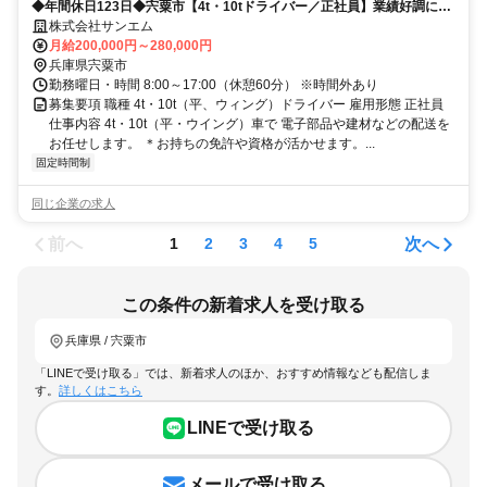
◆年間休日123日◆宍粟市【4t・10tドライバー／正社員】業績好調につ
き増員募集！◆職務経験不問◆
株式会社サンエム
月給200,000円～280,000円
兵庫県宍粟市
勤務曜日・時間 8:00～17:00（休憩60分） ※時間外あり
募集要項 職種 4t・10t（平、ウィング）ドライバー 雇用形態 正社員
仕事内容 4t・10t（平・ウイング）車で 電子部品や建材などの配送を
お任せします。 ＊お持ちの免許や資格が活かせます。...
固定時間制
同じ企業の求人
前へ
次へ
1
2
3
4
5
この条件の新着求人を受け取る
兵庫県 / 宍粟市
「LINEで受け取る」では、新着求人のほか、おすすめ情報なども配信しま
す。
詳しくはこちら
LINEで受け取る
メールで受け取る