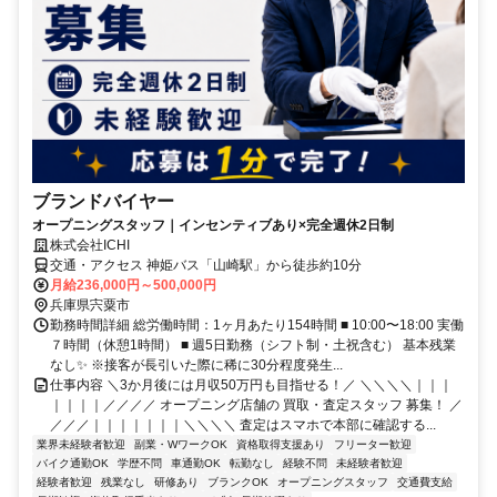
ブランドバイヤー
オープニングスタッフ｜インセンティブあり×完全週休2日制
株式会社ICHI
交通・アクセス 神姫バス「山崎駅」から徒歩約10分
月給236,000円～500,000円
兵庫県宍粟市
勤務時間詳細 総労働時間：1ヶ月あたり154時間 ■ 10:00〜18:00 実働
７時間（休憩1時間） ■ 週5日勤務（シフト制・土祝含む） 基本残業
なし✨ ※接客が長引いた際に稀に30分程度発生...
仕事内容 ＼3か月後には月収50万円も目指せる！／ ＼＼＼＼｜｜｜
｜｜｜｜／／／／ オープニング店舗の 買取・査定スタッフ 募集！ ／
／／／｜｜｜｜｜｜｜＼＼＼＼ 査定はスマホで本部に確認する...
業界未経験者歓迎
副業・WワークOK
資格取得支援あり
フリーター歓迎
バイク通勤OK
学歴不問
車通勤OK
転勤なし
経験不問
未経験者歓迎
経験者歓迎
残業なし
研修あり
ブランクOK
オープニングスタッフ
交通費支給