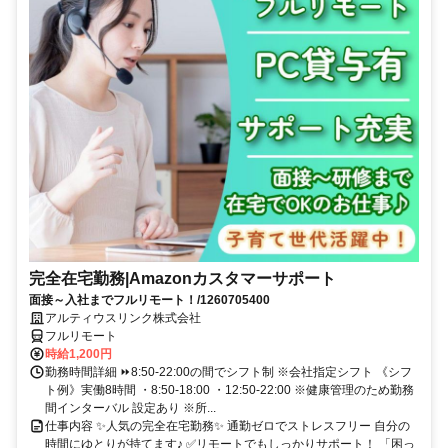
完全在宅勤務|Amazonカスタマーサポート
面接～入社までフルリモート！/1260705400
アルティウスリンク株式会社
フルリモート
時給1,200円
勤務時間詳細 ⏩8:50-22:00の間でシフト制 ※会社指定シフト 《シフ
ト例》実働8時間 ・8:50-18:00 ・12:50-22:00 ※健康管理のため勤務
間インターバル 設定あり ※所...
仕事内容 ✨人気の完全在宅勤務✨ 通勤ゼロでストレスフリー 自分の
時間にゆとりが持てます♪ ✅リモートでもしっかりサポート！ 「困っ