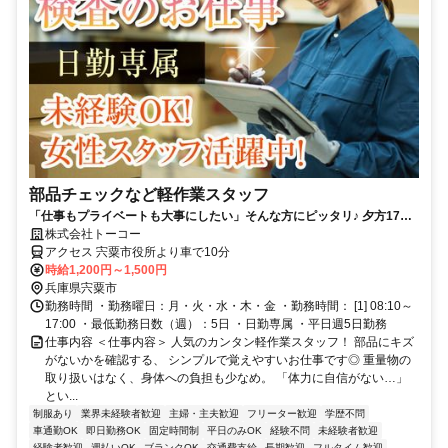
部品チェックなど軽作業スタッフ
「仕事もプライベートも大事にしたい」そんな方にピッタリ♪ 夕方17時
まで土日祝休み♪ラクラク軽作業で未経験でも安心スタート！
株式会社トーコー
アクセス 宍粟市役所より車で10分
時給1,200円～1,500円
兵庫県宍粟市
勤務時間 ・勤務曜日：月・火・水・木・金 ・勤務時間： [1] 08:10～
17:00 ・最低勤務日数（週）：5日 ・日勤専属 ・平日週5日勤務
仕事内容 ＜仕事内容＞ 人気のカンタン軽作業スタッフ！ 部品にキズ
がないかを確認する、 シンプルで覚えやすいお仕事です◎ 重量物の
取り扱いはなく、身体への負担も少なめ。 「体力に自信がない…」
とい...
制服あり
業界未経験者歓迎
主婦・主夫歓迎
フリーター歓迎
学歴不問
車通勤OK
即日勤務OK
固定時間制
平日のみOK
経験不問
未経験者歓迎
経験者歓迎
週払いOK
ブランクOK
交通費支給
長期歓迎
フルタイム歓迎