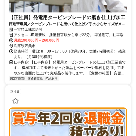
【正社員】発電用タービンブレードの磨き仕上げ加工
日勤帯専属／タービンブレードを磨いて仕上げ／手のひらサイズがメイ
ンの製品／各種手当ても充実／製造業未経験の方も歓迎！
一宮精工株式会社
アクセス: JR姫新線 播磨新宮駅から車で22分。 車通勤可。駐車場あ
り。
月給190,000円～260,000円
兵庫県宍粟市
勤務時間・曜日: 8：30～17：00（休憩70分、実働7時間40分） 残業
あり。（月30時間程度）
仕事内容: 【仕事内容】 発電用タービンブレードの仕上げ加工業務で
す。 機械加工にて出来上がった製品をペーパーや砥石を使用して緩
やかな曲面に仕上げて完成品を製作します。 【変更の範囲】 変更...
固定時間制
交通費支給
昇給あり
正社員