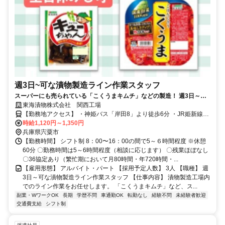
週3日~可な漬物製造ライン作業スタッフ
スーパーにも売られている「こくうまキムチ」などの製造！ 週3日～
OK！Wワークや家庭との両立も叶う
東海漬物株式会社 関西工場
【勤務地アクセス】 ・神姫バス「岸田8」より徒歩6分 ・JR姫新線
時給1,120円～1,350円
「播磨新宮駅」より車25分 〇車通勤OK（駐車場あり）
兵庫県宍粟市
【勤務時間】 シフト制 8：00〜16：00の間で5～６時間程度 ※休憩
60分 〇勤務時間は5～6時間程度（相談に応じます） 〇残業ほぼなし
〇36協定あり（繁忙期において月80時間・年720時間・...
【雇用形態】 アルバイト・パート 【採用予定人数】 3人 【職種】 週
3日～可な漬物製造ライン作業スタッフ 【仕事内容】 漬物製造工場内
でのライン作業をお任せします。 「こくうまキムチ」など、ス...
副業・WワークOK
長期
学歴不問
車通勤OK
転勤なし
経験不問
未経験者歓迎
交通費支給
シフト制