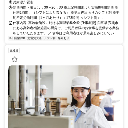
無料駐輪場あり ※車通勤OK！無料駐車場あり ※交通費全額支給（公
兵庫県宍粟市
共交通機関利用の方)
勤務時間・曜日: 5：30～20：30 ※上記時間帯より実働8時間勤務 ※
休憩1時間、（シフトにより異なる） ※早出遅出ありのシフト制 ※平
均所定労働時間（1ヶ月あたり）：173時間 ＜シフト例＞...
仕事内容: 高齢者施設に於ける調理業務全般 [仕事概要] 兵庫県 宍粟市
にある高齢者福祉施設の厨房で、ご利用者様のお食事を提供する業務
をしていただきます。 ／ 食事はご利用者様が最も楽しみにしてい...
即日勤務OK
交通費支給
シフト制
昇給あり
正社員