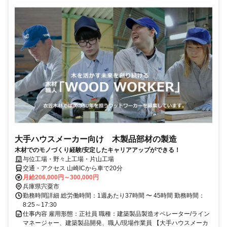
大手ハウスメーカー向け 木製品部材の製造
木材でのモノづくり経験/安定したキャリアアップができる！
与位工場・野々上工場・片山工場
交通・アクセス 山崎ICから車で20分
月給206,000円～300,000円
兵庫県宍粟市
勤務時間詳細 総労働時間：1週あたり37時間 〜 45時間 勤務時間：
8:25～17:30
仕事内容 雇用形態：正社員 職種：建築製品製造オペレーター/ライン
マネージャー、建築製品開発、職人/現場作業員 【大手ハウスメーカ