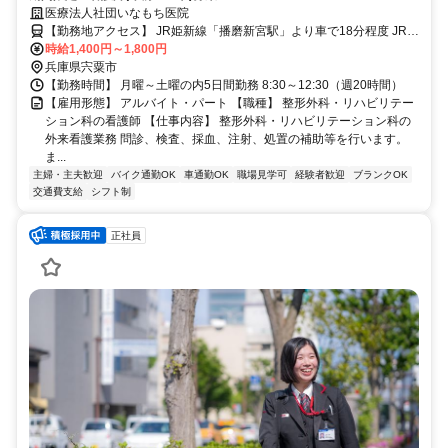
医療法人社団いなもち医院
【勤務地アクセス】 JR姫新線「播磨新宮駅」より車で18分程度 JR姫
新線「千本駅」より車で21分程度 JR播但線「溝口駅」より車で26分
時給1,400円～1,800円
兵庫県宍粟市
程度 〇車・マイカー通勤OK（無料駐車場あり）
【勤務時間】 月曜～土曜の内5日間勤務 8:30～12:30（週20時間）
【雇用形態】 アルバイト・パート 【職種】 整形外科・リハビリテー
ション科の看護師 【仕事内容】 整形外科・リハビリテーション科の
外来看護業務 問診、検査、採血、注射、処置の補助等を行います。
ま...
主婦・主夫歓迎
バイク通勤OK
車通勤OK
職場見学可
経験者歓迎
ブランクOK
交通費支給
シフト制
正社員