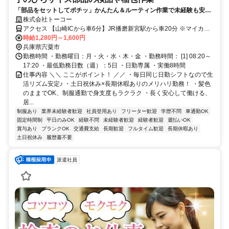
「部品をセットしてポチッ」かんたん＆ルーティン作業で未経験も安
心！日勤のみ＋土日祝休みで、毎日がちょうどいいバランス♪
株式会社トーコー
アクセス 【山崎ICから車6分】JR播磨新宮駅から車20分 ※マイカー
通勤OK
時給1,280円～1,600円
兵庫県宍粟市
勤務時間 ・勤務曜日：月・火・水・木・金 ・勤務時間： [1] 08:20～
17:20 ・最低勤務日数（週）：5日 ・日勤専属 ・実働8時間
仕事内容 ＼＼ ここがポイント！ ／／ ・毎日同じ日勤シフトなので生
活リズム安定♪ ・土日祝休み×長期休暇ありのメリハリ勤務！ ・髪色
のままでOK、制服通勤で身支度もラクラク ・長く安心して働ける、
居...
制服あり
業界未経験者歓迎
社員登用あり
フリーター歓迎
学歴不問
車通勤OK
固定時間制
平日のみOK
経験不問
未経験者歓迎
経験者歓迎
週払いOK
賞与あり
ブランクOK
交通費支給
長期歓迎
フルタイム歓迎
長期休暇あり
土日祝休み
履歴書不要
派遣社員