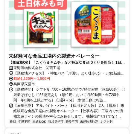
未経験可な食品工場内の製造オペレーター
【無資格OK】「こくうまキムチ」など身近な食品づくりを担当！ 1日
7h、週4～5日のフルタイム勤務・モクモク作業
東海漬物株式会社 関西工場
【勤務地アクセス】 ・神姫バス「岸田8」より徒歩6分 ・JR姫新線
時給1,120円～1,500円
「播磨新宮駅」より車25分 〇車通勤OK（駐車場あり）
兵庫県宍粟市
【勤務時間】 シフト制 7:00～16:00の間で7時間程度（休憩60分） 〇
残業ほぼなし 〇36協定あり（繁忙期において月80時間・年720時
間・年6回を上限とする） 〇週4～5日（労働日数は相談...
【雇用形態】 アルバイト・パート 【採用予定人数】 2人 【職種】 未
経験可な食品工場内の製造オペレーター 【仕事内容】 工場内での漬
物製造ラインの業務を中心にお任せします。 機械操作だけでなく...
長期
学歴不問
車通勤OK
職場見学可
経験不問
未経験者歓迎
シフト制