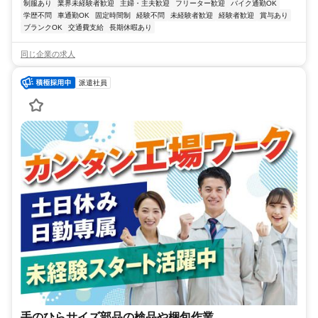
制服あり
業界未経験者歓迎
主婦・主夫歓迎
フリーター歓迎
バイク通勤OK
学歴不問
車通勤OK
固定時間制
経験不問
未経験者歓迎
経験者歓迎
賞与あり
ブランクOK
交通費支給
長期休暇あり
同じ企業の求人
派遣社員
手のひらサイズ部品の検品や梱包作業