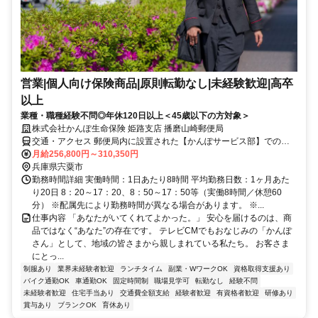
営業|個人向け保険商品|原則転勤なし|未経験歓迎|高卒
以上
業種・職種経験不問◎年休120日以上＜45歳以下の方対象＞
株式会社かんぽ生命保険 姫路支店 播磨山崎郵便局
交通・アクセス 郵便局内に設置された【かんぽサービス部】での勤
務となります
月給256,800円～310,350円
兵庫県宍粟市
勤務時間詳細 実働時間：1日あたり8時間 平均勤務日数：1ヶ月あた
り20日 8：20～17：20、8：50～17：50等（実働8時間／休憩60
分） ※配属先により勤務時間が異なる場合があります。 ※...
仕事内容 「あなたがいてくれてよかった。」 安心を届けるのは、商
品ではなく“あなた”の存在です。 テレビCMでもおなじみの「かんぽ
さん」として、地域の皆さまから親しまれている私たち。 お客さま
にとっ...
制服あり
業界未経験者歓迎
ランチタイム
副業・WワークOK
資格取得支援あり
バイク通勤OK
車通勤OK
固定時間制
職場見学可
転勤なし
経験不問
未経験者歓迎
住宅手当あり
交通費全額支給
経験者歓迎
有資格者歓迎
研修あり
賞与あり
ブランクOK
育休あり