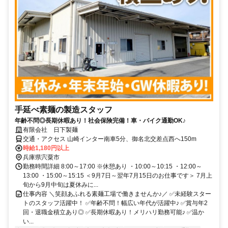
手延べ素麺の製造スタッフ
年齢不問◎長期休暇あり！社会保険完備！車・バイク通勤OK♪
有限会社 日下製麺
交通・アクセス 山崎インター南車5分、御名北交差点西へ150m
時給1,180円以上
兵庫県宍粟市
勤務時間詳細 8:00～17:00 ※休憩あり ・10:00～10:15 ・12:00～
13:00 ・15:00～15:15 ＜9月7日～翌年7月15日のお仕事です＞ 7月上
旬から9月中旬は夏休みに...
仕事内容 ＼笑顔あふれる素麺工場で働きませんか♪／ ✅未経験スター
トのスタッフ活躍中！ ✅年齢不問！幅広い年代が活躍中♪ ✅賞与年2
回・退職金積立あり◎ ✅長期休暇あり！メリハリ勤務可能♪ ✅温か
い...