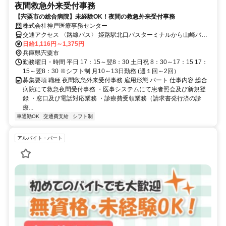
夜間救急外来受付事務
【宍粟市の総合病院】未経験OK！夜間の救急外来受付事務
株式会社神戸医療事務センター
交通アクセス 〈路線バス〉 姫路駅北口バスターミナルから山崎バス
ターミナル 4乗場から 林田 経由 山崎行 61分 4乗場から 四辻 経由 山
日給1,116円～1,375円
崎行 67分 山崎バスターミナルから病院までは徒歩5分
兵庫県宍粟市
勤務曜日・時間 平日 17：15～翌8：30 土日祝 8：30～17：15 17：
15～翌8：30 ※シフト制 月10～13日勤務 (週１回～2回）
募集要項 職種 夜間救急外来受付事務 雇用形態 パート 仕事内容 総合
病院にて救急夜間受付事務 ・医事システムにて患者照会及び新規登
録 ・窓口及び電話対応業務 ・診療費受領業務（請求書発行済の診
療...
車通勤OK
交通費支給
シフト制
アルバイト・パート