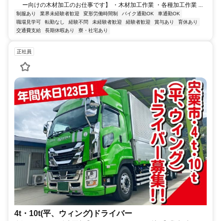
ー向けの木材加工のお仕事です】 ・木材加工作業 ・各種加工作業 ...
制服あり
業界未経験者歓迎
変形労働時間制
バイク通勤OK
車通勤OK
職場見学可
転勤なし
経験不問
未経験者歓迎
経験者歓迎
賞与あり
育休あり
交通費支給
長期休暇あり
寮・社宅あり
正社員
4t・10t(平、ウィング)ドライバー