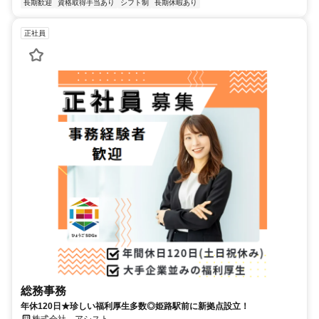
長期歓迎
資格取得手当あり
シフト制
長期休暇あり
正社員
総務事務
年休120日★珍しい福利厚生多数◎姫路駅前に新拠点設立！
株式会社 アシスト