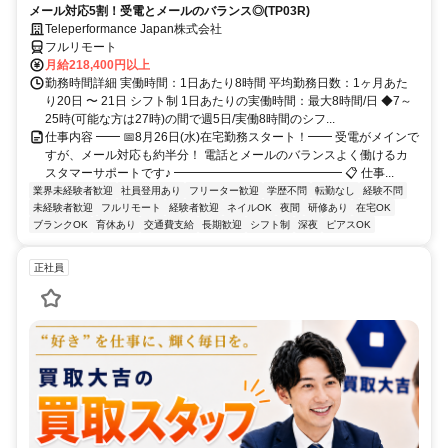
メール対応5割！受電とメールのバランス◎(TP03R)
Teleperformance Japan株式会社
フルリモート
月給218,400円以上
勤務時間詳細 実働時間：1日あたり8時間 平均勤務日数：1ヶ月あた
り20日 〜 21日 シフト制 1日あたりの実働時間：最大8時間/日 ◆7～
25時(可能な方は27時)の間で週5日/実働8時間のシフ...
仕事内容 ━━ 📅8月26日(水)在宅勤務スタート！━━ 受電がメインで
すが、メール対応も約半分！ 電話とメールのバランスよく働けるカ
スタマーサポートです♪ ━━━━━━━━━━━━━━ 📋 仕事...
業界未経験者歓迎
社員登用あり
フリーター歓迎
学歴不問
転勤なし
経験不問
未経験者歓迎
フルリモート
経験者歓迎
ネイルOK
夜間
研修あり
在宅OK
ブランクOK
育休あり
交通費支給
長期歓迎
シフト制
深夜
ピアスOK
正社員