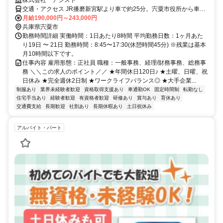
交通・アクセス JR播磨新宮駅より車で約25分。宍粟市役所から車で
約5分です。
月給190,000円～243,000円
兵庫県宍粟市
勤務時間詳細 実働時間：1日あたり8時間 平均勤務日数：1ヶ月あた
り19日 〜 21日 勤務時間：8:45〜17:30(休憩時間45分) ※残業は基本
月10時間以下です。
仕事内容 雇用形態：正社員 職種：一般事務、経理/財務事務、総務事
務 ＼＼この求人のポイント／／ ★年間休日120日♪ ★土曜、日曜、祝
日休み ★完全週休2日制 ★ワークライフバランス◎ ★大手企業...
制服あり
業界未経験者歓迎
資格取得支援あり
車通勤OK
固定時間制
転勤なし
住宅手当あり
経験者歓迎
有資格者歓迎
研修あり
賞与あり
育休あり
交通費支給
長期歓迎
社割あり
長期休暇あり
土日祝休み
アルバイト・パート