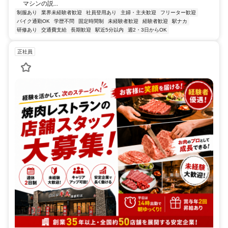
マシンの説...
制服あり
業界未経験者歓迎
社員登用あり
主婦・主夫歓迎
フリーター歓迎
バイク通勤OK
学歴不問
固定時間制
未経験者歓迎
経験者歓迎
駅ナカ
研修あり
交通費支給
長期歓迎
駅近5分以内
週2・3日からOK
正社員