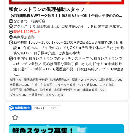
和食レストランの調理補助スタッフ
【短時間勤務＆Wワーク歓迎！】週2日＆3h～OK！午前or午後のみOK♪
｜レシピに沿った簡単調理のみ！
ながさわ 稲美町店
アクセス ＪＲ山陽本線 土山北口徒歩約57分、ＪＲ山陽本線 東加古川
北出入口徒歩約61分、山陽電鉄本線 西二見北口徒歩約82分 稲美中央
時給1,120円以上
病院から徒歩3分/『JR東加古川駅』より車で13分/『JR土山駅』より
兵庫県加古郡
車で14分
勤務時間 10:00～15:00 17:00～21:00 ■週2日＆1日3時間でOK！応相
談 ■「午前のみ」「午後のみ」でもOK！ ■放課後や休みの日だけの勤
務でもOK！ お子様や介護、ご家族の事情...
仕事内容 和食レストランでのキッチンスタッフ ＼和食レストランで
のキッチン業務／ 初めは簡単な調理手伝いからお任せ！ ★未経験歓
迎｜週2日・3時間～OK ★履歴書不要｜日祝は時給アップ！ ★学生さ
ん...
制服あり
業界未経験者歓迎
扶養内勤務OK
副業・WワークOK
1日4時間以内OK
土日祝のみOK
主婦・主夫歓迎
フリーター歓迎
バイク通勤OK
シフト自由
学歴不問
車通勤OK
学生歓迎
未経験者歓迎
午前
経験者歓迎
夕方
ブランクOK
交通費支給
まかないあり
アルバイト・パート