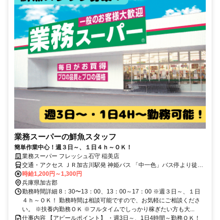
業務スーパーの鮮魚スタッフ
簡単作業中心！週３日～、１日４ｈ～ＯＫ！
業務スーパー フレッシュ石守 稲美店
交通・アクセス ＪＲ加古川駅発 神姫バス 「中一色」バス停より徒歩
1分 ※車通勤・バイク通勤OK(無料駐車場有)
時給1,200円～1,300円
兵庫県加古郡
勤務時間詳細 8：30〜13：00、13：00～17：00 ※週３日～、１日
４ｈ～ＯＫ！ 勤務時間は相談可能ですので、お気軽にご相談くださ
い。 ※扶養内勤務ＯＫ ※フルタイムでしっかり稼ぎたい方も大...
仕事内容 【アピールポイント】 ・週3日～、1日4時間～勤務ＯＫ！