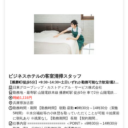
ビジネスホテルの客室清掃スタッフ
【播磨町/徒歩5分】<9:30~14:30>土日いずれか勤務可能な方歓迎/週2日
～勤務OK/車通勤OK
日東グローブシップ・カストディアル・サービス株式会社
勤務地・最寄駅 山陽電鉄本線 播磨町駅 徒歩5分 車で2分 山陽電鉄本
線 西二見駅 徒歩17分 車で4分 JR山陽本線(神戸線)(神戸～姫路) 土山
時給1,116円
駅 車で4分 ★交通費支給 ★マイカー通勤・車通勤OK ※駐車場あり
兵庫県加古郡
勤務時間・期間 【勤務時間】 朝勤 昼勤 ■9時30分～14時30分（実働
5時間） ※水分補給等の小休憩を取っていただくことが可能 ※始業前
に朝礼あり ※残業なし 【勤務期間】 長期 【契約期間...
仕事内容 =================== ＜POINT＞ ○9時30分～14時30分