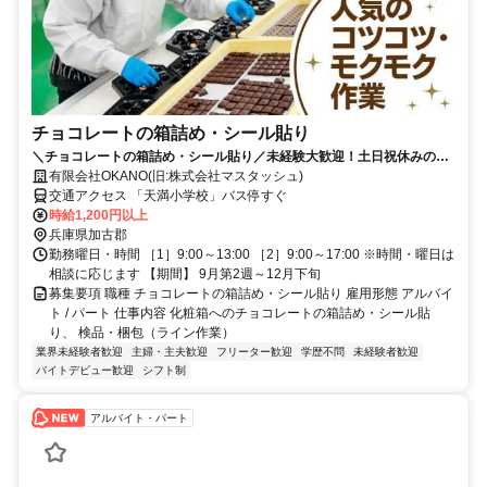
チョコレートの箱詰め・シール貼り
＼チョコレートの箱詰め・シール貼り／未経験大歓迎！土日祝休みの短
期ワーク！30・40代活躍中！
有限会社OKANO(旧:株式会社マスタッシュ)
交通アクセス 「天満小学校」バス停すぐ
時給1,200円以上
兵庫県加古郡
勤務曜日・時間 ［1］9:00～13:00 ［2］9:00～17:00 ※時間・曜日は
相談に応じます 【期間】 9月第2週～12月下旬
募集要項 職種 チョコレートの箱詰め・シール貼り 雇用形態 アルバイ
ト / パート 仕事内容 化粧箱へのチョコレートの箱詰め・シール貼
り、 検品・梱包（ライン作業）
業界未経験者歓迎
主婦・主夫歓迎
フリーター歓迎
学歴不問
未経験者歓迎
バイトデビュー歓迎
シフト制
アルバイト・パート