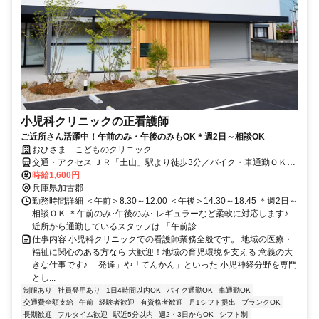
小児科クリニックの正看護師
ご近所さん活躍中！午前のみ・午後のみもOK＊週2日～相談OK
おひさま こどものクリニック
交通・アクセス ＪＲ「土山」駅より徒歩3分／バイク・車通勤ＯＫ
（駐車場無料）
時給1,600円
兵庫県加古郡
勤務時間詳細 ＜午前＞8:30～12:00 ＜午後＞14:30～18:45 ＊週2日～
相談ＯＫ ＊午前のみ･午後のみ･ レギュラーなど柔軟に対応します♪
近所から通勤しているスタッフは 「午前診...
仕事内容 小児科クリニックでの看護師業務全般です。 地域の医療・
福祉に関心のある方なら 大歓迎！地域の育児環境を支える 意義の大
きな仕事です♪ 「発達」や「てんかん」といった 小児神経分野を専門
とし...
制服あり
社員登用あり
1日4時間以内OK
バイク通勤OK
車通勤OK
交通費全額支給
午前
経験者歓迎
有資格者歓迎
月1シフト提出
ブランクOK
長期歓迎
フルタイム歓迎
駅近5分以内
週2・3日からOK
シフト制