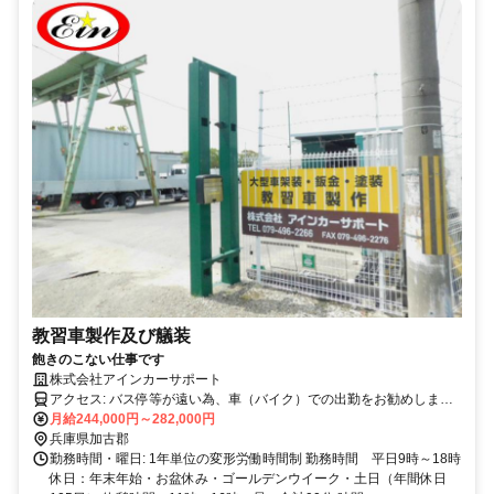
教習車製作及び艤装
飽きのこない仕事です
株式会社アインカーサポート
アクセス: バス停等が遠い為、車（バイク）での出勤をお勧めしま
す。
月給244,000円～282,000円
兵庫県加古郡
勤務時間・曜日: 1年単位の変形労働時間制 勤務時間 平日9時～18時
休日：年末年始・お盆休み・ゴールデンウイーク・土日（年間休日