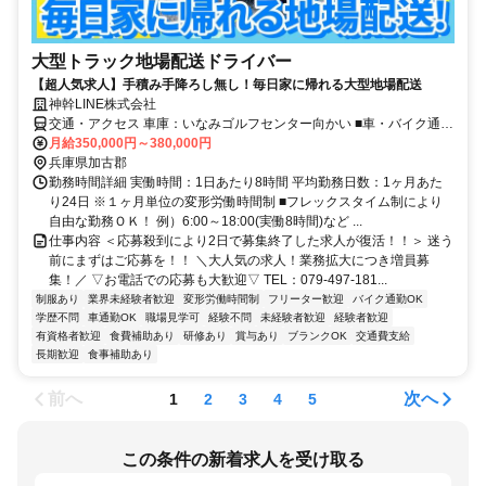
大型トラック地場配送ドライバー
【超人気求人】手積み手降ろし無し！毎日家に帰れる大型地場配送
神幹LINE株式会社
交通・アクセス 車庫：いなみゴルフセンター向かい ■車・バイク通勤
ＯＫ
月給350,000円～380,000円
兵庫県加古郡
勤務時間詳細 実働時間：1日あたり8時間 平均勤務日数：1ヶ月あた
り24日 ※１ヶ月単位の変形労働時間制 ■フレックスタイム制により
自由な勤務ＯＫ！ 例）6:00～18:00(実働8時間)など ...
仕事内容 ＜応募殺到により2日で募集終了した求人が復活！！＞ 迷う
前にまずはご応募を！！ ＼大人気の求人！業務拡大につき増員募
集！／ ▽お電話での応募も大歓迎▽ TEL：079-497-181...
制服あり
業界未経験者歓迎
変形労働時間制
フリーター歓迎
バイク通勤OK
学歴不問
車通勤OK
職場見学可
経験不問
未経験者歓迎
経験者歓迎
有資格者歓迎
食費補助あり
研修あり
賞与あり
ブランクOK
交通費支給
長期歓迎
食事補助あり
前へ
次へ
1
2
3
4
5
この条件の新着求人を受け取る