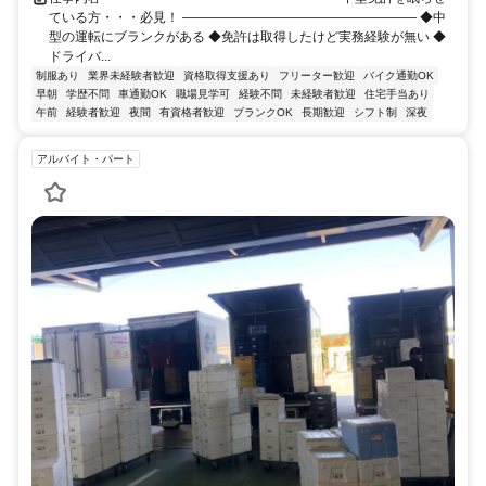
ている方・・・必見！ ―――――――――――――――――― ◆中
型の運転にブランクがある ◆免許は取得したけど実務経験が無い ◆
ドライバ...
制服あり
業界未経験者歓迎
資格取得支援あり
フリーター歓迎
バイク通勤OK
早朝
学歴不問
車通勤OK
職場見学可
経験不問
未経験者歓迎
住宅手当あり
午前
経験者歓迎
夜間
有資格者歓迎
ブランクOK
長期歓迎
シフト制
深夜
アルバイト・パート