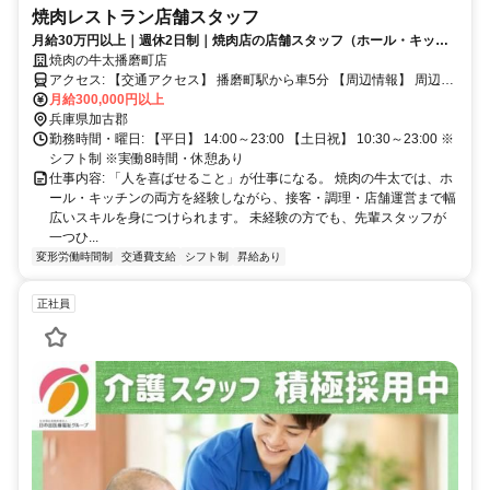
焼肉レストラン店舗スタッフ
月給30万円以上｜週休2日制｜焼肉店の店舗スタッフ（ホール・キッチ
ン）｜未経験歓迎
焼肉の牛太播磨町店
アクセス: 【交通アクセス】 播磨町駅から車5分 【周辺情報】 周辺に
は、ビストロ やまもとさん、木味土味さん、ぴか一 播磨店さん、や
月給300,000円以上
きにく武蔵さん、旬彩 ゆめふうりんさん、ごちそう村 播磨店さん 黒
兵庫県加古郡
毛和牛 雌牛専門 炭火焼肉 ごえ門 播磨店さん、お好み焼き 鉄ぱん屋
勤務時間・曜日: 【平日】 14:00～23:00 【土日祝】 10:30～23:00 ※
ぴか一 播磨町本店さん、神戸唐唐亭 播磨本店さん、ステーキ宮 播磨
シフト制 ※実働8時間・休憩あり
店さんなどがあります。
仕事内容: 「人を喜ばせること」が仕事になる。 焼肉の牛太では、ホ
ール・キッチンの両方を経験しながら、接客・調理・店舗運営まで幅
広いスキルを身につけられます。 未経験の方でも、先輩スタッフが
一つひ...
変形労働時間制
交通費支給
シフト制
昇給あり
正社員