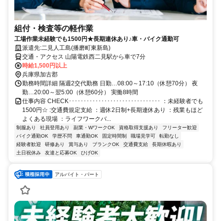
組付・検査等の軽作業
工場作業未経験でも1500円★長期連休あり♪車・バイク通勤可
派遣先:二見人工島(播磨町東新島)
交通・アクセス 山陽電鉄西二見駅から車で7分
時給1,500円以上
兵庫県加古郡
勤務時間詳細 隔週2交代勤務 日勤…08:00～17:10（休憩70分） 夜
勤…20:00～翌5:00（休憩60分） 実働8時間
仕事内容 CHECK･･･････････････････････････････ ：未経験者でも
1500円☆ :交通費規定支給 ：週休2日制+長期連休あり ：残業もほど
よくある現場 ：ライフワークバ...
制服あり
社員登用あり
副業・WワークOK
資格取得支援あり
フリーター歓迎
バイク通勤OK
学歴不問
車通勤OK
固定時間制
職場見学可
転勤なし
経験者歓迎
研修あり
賞与あり
ブランクOK
交通費支給
長期休暇あり
土日祝休み
友達と応募OK
ひげOK
アルバイト・パート