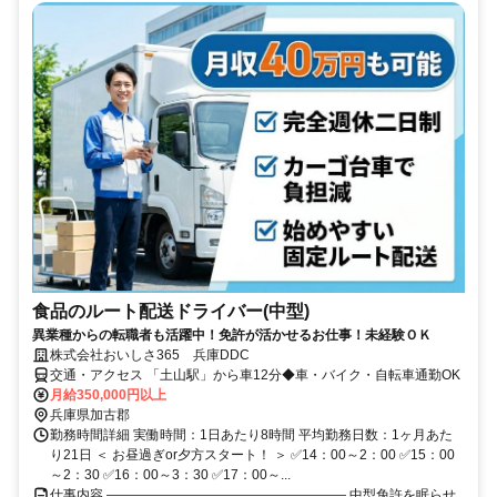
食品のルート配送ドライバー(中型)
異業種からの転職者も活躍中！免許が活かせるお仕事！未経験ＯＫ
株式会社おいしさ365 兵庫DDC
交通・アクセス 「土山駅」から車12分◆車・バイク・自転車通勤OK
月給350,000円以上
兵庫県加古郡
勤務時間詳細 実働時間：1日あたり8時間 平均勤務日数：1ヶ月あた
り21日 ＜ お昼過ぎor夕方スタート！ ＞ ✅14：00～2：00 ✅15：00
～2：30 ✅16：00～3：30 ✅17：00～...
仕事内容 ―――――――――――――――――― 中型免許を眠らせ