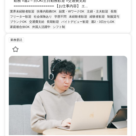
勤務 ○週2～日OK/土日勤務歓迎 ○交通費支給
=================== 【お仕事内容】 エ...
業界未経験者歓迎
扶養内勤務OK
副業・WワークOK
主婦・主夫歓迎
長期
フリーター歓迎
社会保険あり
学歴不問
未経験者歓迎
経験者歓迎
制服貸与
ブランクOK
交通費支給
長期歓迎
バイトデビュー歓迎
週2・3日からOK
家庭都合休OK
外国人活躍中
シフト制
業務委託