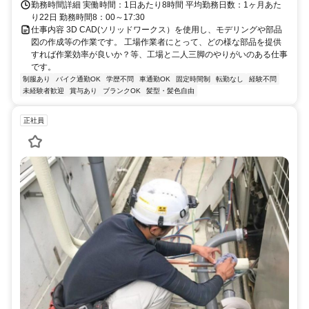
勤務時間詳細 実働時間：1日あたり8時間 平均勤務日数：1ヶ月あた
り22日 勤務時間8：00～17:30
仕事内容 3D CAD(ソリッドワークス）を使用し、モデリングや部品
図の作成等の作業です。 工場作業者にとって、どの様な部品を提供
すれば作業効率が良いか？等、工場と二人三脚のやりがいのある仕事
です。
制服あり
バイク通勤OK
学歴不問
車通勤OK
固定時間制
転勤なし
経験不問
未経験者歓迎
賞与あり
ブランクOK
髪型・髪色自由
正社員