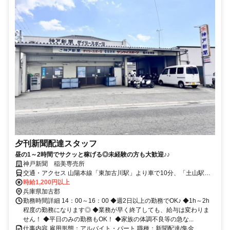
夕刊新聞配達スタッフ
昼の1～2時間でサクッと稼げる◎未経験の方も大歓迎♪♪
神戸新聞 稲美専売所
交通・アクセス 山陽本線「東加古川駅」より車で10分、「土山駅」
より車で12分
時給1,200円以上
兵庫県加古郡
勤務時間詳細 14：00～16：00 ◆週2日以上の勤務でOK♪ ◆1h～2h
程度の勤務になります◎ ◆業務が早く終了しても、給与は変わりま
せん！ ◆平日のみの勤務もOK！ ◆家族の体調不良等の急な...
仕事内容 雇用形態：アルバイト・パート 職種：新聞配達/集金