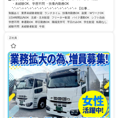
・未経験OK、学歴不問 ・扶養内勤務OK
°˖°˖✧°˖✧✧°˖✧°˖✧°˖✧°˖✧°˖✧°˖✧°˖✧°˖✧°˖✧°˖✧ 【仕事...
制服あり
業界未経験者歓迎
ランチタイム
扶養内勤務OK
副業・WワークOK
1日4時間以内OK
主婦・主夫歓迎
フリーター歓迎
バイク通勤OK
シフト自由
学歴不問
車通勤OK
即日勤務OK
職場見学可
平日のみOK
学生歓迎
転勤なし
経験不問
未経験者歓迎
午前
正社員