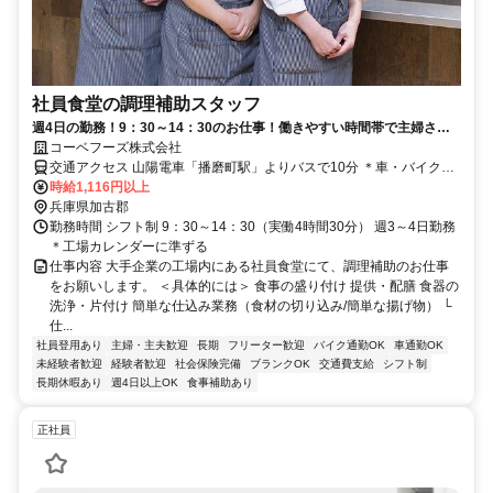
社員食堂の調理補助スタッフ
週4日の勤務！9：30～14：30のお仕事！働きやすい時間帯で主婦さん
や子育てママも活躍中！未経験からでも活躍できるお仕事です〇
コーベフーズ株式会社
交通アクセス 山陽電車「播磨町駅」よりバスで10分 ＊車・バイク・
自転車通勤OK！
時給1,116円以上
兵庫県加古郡
勤務時間 シフト制 9：30～14：30（実働4時間30分） 週3～4日勤務
＊工場カレンダーに準ずる
仕事内容 大手企業の工場内にある社員食堂にて、調理補助のお仕事
をお願いします。 ＜具体的には＞ 食事の盛り付け 提供・配膳 食器の
洗浄・片付け 簡単な仕込み業務（食材の切り込み/簡単な揚げ物） └
仕...
社員登用あり
主婦・主夫歓迎
長期
フリーター歓迎
バイク通勤OK
車通勤OK
未経験者歓迎
経験者歓迎
社会保険完備
ブランクOK
交通費支給
シフト制
長期休暇あり
週4日以上OK
食事補助あり
正社員