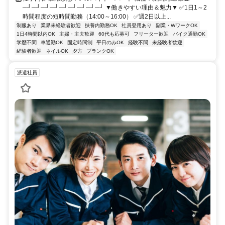
─┘─┘─┘─┘─┘─┘─┘─┘─┘ ▼働きやすい理由＆魅力▼ ✅1日1～2
時間程度の短時間勤務（14:00～16:00） ✅週2日以上...
制服あり
業界未経験者歓迎
扶養内勤務OK
社員登用あり
副業・WワークOK
1日4時間以内OK
主婦・主夫歓迎
60代も応募可
フリーター歓迎
バイク通勤OK
学歴不問
車通勤OK
固定時間制
平日のみOK
経験不問
未経験者歓迎
経験者歓迎
ネイルOK
夕方
ブランクOK
派遣社員