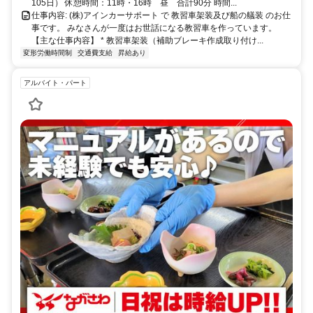
105日） 休憩時間：11時・16時 昼 合計90分 時間...
仕事内容: (株)アインカーサポート で 教習車架装及び船の艤装 のお仕
事です。 みなさんが一度はお世話になる教習車を作っています。
【主な仕事内容】 * 教習車架装（補助ブレーキ作成取り付け...
変形労働時間制
交通費支給
昇給あり
アルバイト・パート