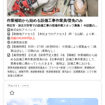
作業補助から始める設備工事作業員/普免のみ
明石市・加古川市等での設備工事の現場作業スタッフ募集！ 今話題の
「ブルーカラー」のお仕事！未経験から手に職を付けるチャンス！
株式会社アイバンズ
【勤務地アクセス】 【本社までのアクセス】 JR「土山駅」より車11
月給230,000円以上
分 〇車・マイカー通勤可（無料駐車場あり）
兵庫県加古郡
【勤務時間】 8:00～17:00（休憩60分） ※現場により変動あり 〇残
業ほぼなし 〇日勤のみ（夜勤なし）
【雇用形態】 正社員 【採用予定人数】 2名 【職種】 作業補助から始
める設備工事作業員/普免のみ 【仕事内容】 設備工事作業員として、
業務全般に携わっていただきます。 最初は、設備工事における...
業界未経験者歓迎
資格取得支援あり
フリーター歓迎
バイク通勤OK
車通勤OK
転勤なし
経験不問
未経験者歓迎
有資格者歓迎
賞与あり
交通費支給
シフト制
友達と応募OK
アルバイト・パート