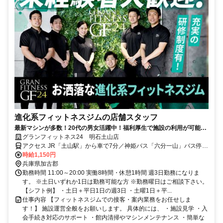
進化系フィットネスジムの店舗スタッフ
最新マシンが多数！20代の男女活躍中！福利厚生で施設の利用が可能！
車・バイク通勤OK！無料の広い駐車場完備！
グランフィットネス24 明石土山店
アクセス JR「土山駅」から車で7分／神姫バス「六分一山」バス停よ
り徒歩1分＊＜車・バイク通勤OK！大型駐車場有！＞
時給1,150円
兵庫県加古郡
勤務時間 11:00～20:00 実働8時間・休憩1時間 週3日勤務になりま
す。 ※土日いずれか1日は勤務可能な方 ※勤務曜日はご相談下さい。
【シフト例】 ・土日＋平日1日の週3日 ・土曜1日＋平...
仕事内容 【フィットネスジムでの接客・案内業務をお任せしま
す！】 施設運営全般をお願いします。 具体的には、 ・施設見学 ・入
会手続き対応のサポート ・館内清掃やマシンメンテナンス ・簡単な