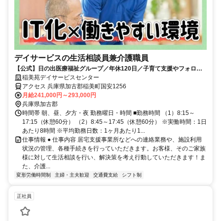
デイサービスの生活相談員兼介護職員
【公式】日の出医療福祉グループ／年休120日／子育て支援やフォロー
UP＆キャリア支援が充実◎
稲美苑デイサービスセンター
アクセス 兵庫県加古郡稲美町国安1256
月給241,000円～293,000円
兵庫県加古郡
時間帯 朝、昼、夕方・夜 勤務曜日・時間 ■勤務時間 （1）8:15～
17:15（休憩60分） （2）8:45～17:45（休憩60分） ※実働時間：1日
あたり8時間 ※平均勤務日数：1ヶ月あたり1...
仕事情報 ● 仕事内容 居宅支援事業所などへの連絡業務や、施設利用
状況の管理、各種手続きを行っていただきます。お客様、そのご家族
様に対して生活相談を行い、解決策を考え行動していただきます！ま
た、介護...
変形労働時間制
主婦・主夫歓迎
交通費支給
シフト制
正社員