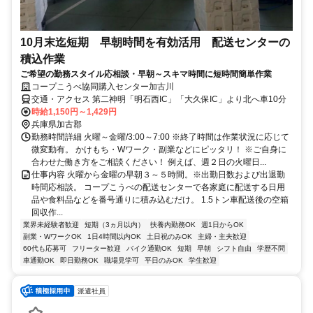
10月末迄短期 早朝時間を有効活用 配送センターの
積込作業
ご希望の勤務スタイル応相談・早朝～スキマ時間に短時間簡単作業
コープこうべ協同購入センター加古川
交通・アクセス 第二神明「明石西IC」「大久保IC」より北へ車10分
時給1,150円～1,429円
兵庫県加古郡
勤務時間詳細 火曜～金曜/3:00～7:00 ※終了時間は作業状況に応じて
微変動有。 かけもち・Wワーク・副業などにピッタリ！ ※ご自身に
合わせた働き方をご相談ください！ 例えば、週２日の火曜日...
仕事内容 火曜から金曜の早朝３～５時間。※出勤日数および出退勤
時間応相談。 コープこうべの配送センターで各家庭に配送する日用
品や食料品などを番号通りに積み込むだけ。 1.5トン車配送後の空箱
回収作...
業界未経験者歓迎
短期（3ヵ月以内）
扶養内勤務OK
週1日からOK
副業・WワークOK
1日4時間以内OK
土日祝のみOK
主婦・主夫歓迎
60代も応募可
フリーター歓迎
バイク通勤OK
短期
早朝
シフト自由
学歴不問
車通勤OK
即日勤務OK
職場見学可
平日のみOK
学生歓迎
派遣社員