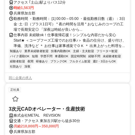
アクセス ｢土山｣駅よりバス12分
時給1,563円
兵庫県加古郡
勤務時間 ・勤務時間： [1] 00:00～05:00 ・最低勤務日数（週）：3日
金･土･日（プラス1日可） * 夜の時間を活用 * おなじみのコープの工
場で長期安定◎ 「深夜は時給が良いから...
仕事内容 未経験ok！仕事復帰応援！シンプルな内容だから安心
Start★ ＜コープフーズ工場でのお仕事♪＞ 食品の仕分け、盛り付け、
準備、洗浄など ＊ お仕事は家事感覚でＯＫ ＊ 出来上がった料理を...
制服あり
業界未経験者歓迎
扶養内勤務OK
主婦・主夫歓迎
フリーター歓迎
バイク通勤OK
短期
学歴不問
車通勤OK
固定時間制
経験不問
未経験者歓迎
経験者歓迎
夜間
研修あり
ブランクOK
フルタイム歓迎
週2・3日からOK
社割あり
深夜
同じ企業の求人
正社員
3次元CADオペレーター・生産技術
株式会社METAL REVISION
交通・アクセス 東加古川駅から徒歩30分
月給210,000円～350,000円
兵庫県加古郡