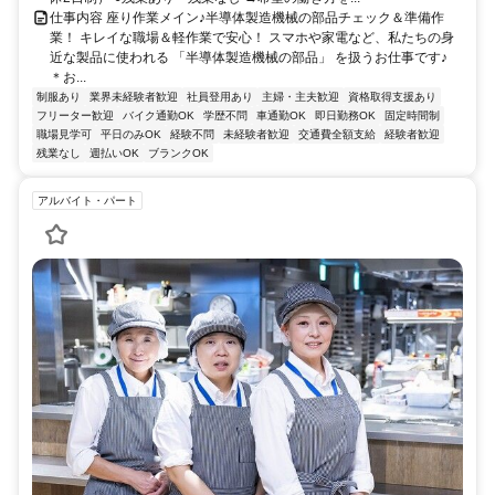
仕事内容 座り作業メイン♪半導体製造機械の部品チェック＆準備作
業！ キレイな職場＆軽作業で安心！ スマホや家電など、私たちの身
近な製品に使われる 「半導体製造機械の部品」 を扱うお仕事です♪
＊お...
制服あり
業界未経験者歓迎
社員登用あり
主婦・主夫歓迎
資格取得支援あり
フリーター歓迎
バイク通勤OK
学歴不問
車通勤OK
即日勤務OK
固定時間制
職場見学可
平日のみOK
経験不問
未経験者歓迎
交通費全額支給
経験者歓迎
残業なし
週払いOK
ブランクOK
アルバイト・パート