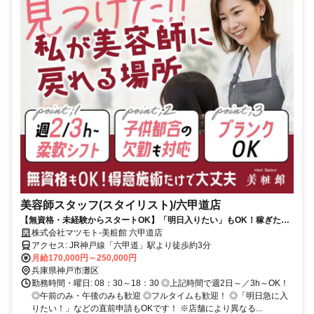
美容師スタッフ(スタイリスト)/六甲道店
【無資格・未経験からスタートOK】「明日入りたい」もOK！稼ぎたい
時にガッツリ稼げる◎子育て後のシフト増も大歓迎／週2～OK！
株式会社マツモト-美粧館 六甲道店
アクセス: JR神戸線「六甲道」駅より徒歩約3分
月給170,000円～250,000円
兵庫県神戸市灘区
勤務時間・曜日: 08：30～18：30 ◎上記時間で週2日～／3h～OK！
◎午前のみ・午後のみも歓迎 ◎フルタイムも歓迎！ ◎「明日急に入
りたい！」などの直前申請もOKです！ ※店舗により異なる...