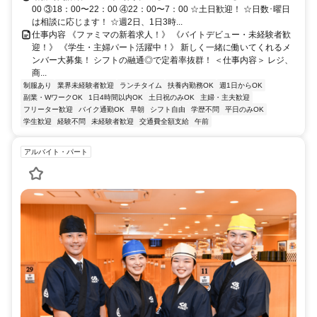
00 ③18：00〜22：00 ④22：00〜7：00 ☆土日歓迎！ ☆日数･曜日
は相談に応じます！ ☆週2日、1日3時...
仕事内容 《ファミマの新着求人！》 《バイトデビュー・未経験者歓
迎！》 《学生・主婦パート活躍中！》 新しく一緒に働いてくれるメ
ンバー大募集！ シフトの融通◎で定着率抜群！ ＜仕事内容＞ レジ、
商...
制服あり
業界未経験者歓迎
ランチタイム
扶養内勤務OK
週1日からOK
副業・WワークOK
1日4時間以内OK
土日祝のみOK
主婦・主夫歓迎
フリーター歓迎
バイク通勤OK
早朝
シフト自由
学歴不問
平日のみOK
学生歓迎
経験不問
未経験者歓迎
交通費全額支給
午前
アルバイト・パート