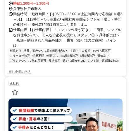
六甲道南出口徒歩約14分、阪神本線/阪神なんば線 大石徒歩約13分
時給1,200円～1,300円
兵庫県神戸市灘区
勤務時間 ・勤務時間： [1] 06:00～22:00 ※上記時間内で応相談 ※週2
～5日、1日2時間～OK ※週20時間未満 ※固定シフト制（曜日・時間
の相談可） ※残業時間は時期により変動しま...
仕事内容 【お仕事内容】 「コツコツ作業が好き」 「簡単、シンプル
なお仕事がいい」 そんな方必見の品出しスタッフ◎ ＜具体的には＞
・店舗へ納品された商品を陳列 ・接客（売り場のご案内） メイン
は...
制服あり
扶養内勤務OK
1日4時間以内OK
主婦・主夫歓迎
60代も応募可
フリーター歓迎
学歴不問
転勤なし
未経験者歓迎
経験者歓迎
研修あり
ブランクOK
70代も応募可
長期歓迎
週2・3日からOK
シフト制
週4日以上OK
同じ企業の求人
正社員