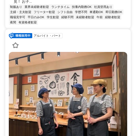
見！ お子...
制服あり
業界未経験者歓迎
ランチタイム
扶養内勤務OK
社員登用あり
主婦・主夫歓迎
フリーター歓迎
シフト自由
学歴不問
車通勤OK
即日勤務OK
職場見学可
平日のみOK
学生歓迎
経験不問
未経験者歓迎
午前
経験者歓迎
夜間
有資格者歓迎
アルバイト・パート