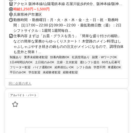
アクセス 阪神本線/山陽電鉄本線 石屋川徒歩約6分、阪神本線/阪神な
んば線 新在家徒歩約13分、ＪＲ東海道本線 六甲道南出口徒歩約13分
時給1,250円～1,500円
石屋川駅徒歩5分
兵庫県神戸市灘区
勤務時間 ・勤務曜日：月・火・水・木・金・土・日・祝 ・勤務時
間： [1] 17:00～22:00 [2] 09:00～22:00 ・最低勤務日数（週）：2日
シフトサイクル：1週間 1週間毎自...
仕事内容 まずは「お皿・グラスを洗う」「簡単な盛り付けの補助」
などの簡単な業務からゆっくりスタート！ 木曽路のメイン料理はし
ゃぶしゃぶやすき焼きの鍋ものの注文がメインになるので、調理自体
も意外と簡単！...
制服あり
業界未経験者歓迎
扶養内勤務OK
社員登用あり
副業・WワークOK
1日4時間以内OK
土日祝のみOK
主婦・主夫歓迎
週1シフト提出
60代も応募可
フリーター歓迎
バイク通勤OK
給料前払いOK
シフト自由
学歴不問
車通勤OK
平日のみOK
学生歓迎
未経験者歓迎
経験者歓迎
同じ企業の求人
アルバイト・パート