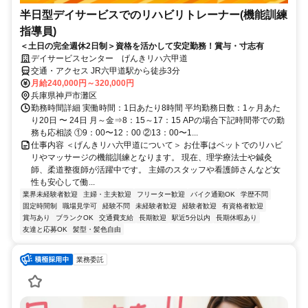
半日型デイサービスでのリハビリトレーナー(機能訓練
指導員)
＜土日の完全週休2日制＞資格を活かして安定勤務！賞与・寸志有
デイサービスセンター げんきリハ六甲道
交通・アクセス JR六甲道駅から徒歩3分
月給240,000円～320,000円
兵庫県神戸市灘区
勤務時間詳細 実働時間：1日あたり8時間 平均勤務日数：1ヶ月あた
り20日 〜 24日 月～金⇒8：15～17：15 APの場合下記時間帯での勤
務も応相談 ①9：00〜12：00 ②13：00〜1...
仕事内容 ＜げんきリハ六甲道について＞ お仕事はベットでのリハビ
リやマッサージの機能訓練となります。 現在、理学療法士や鍼灸
師、柔道整復師が活躍中です。 主婦のスタッフや看護師さんなど女
性も安心して働...
業界未経験者歓迎
主婦・主夫歓迎
フリーター歓迎
バイク通勤OK
学歴不問
固定時間制
職場見学可
経験不問
未経験者歓迎
経験者歓迎
有資格者歓迎
賞与あり
ブランクOK
交通費支給
長期歓迎
駅近5分以内
長期休暇あり
友達と応募OK
髪型・髪色自由
業務委託