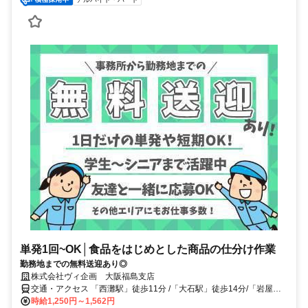
単発1回~OK│食品をはじめとした商品の仕分け作業
勤務地までの無料送迎あり◎
株式会社ヴィ企画 大阪福島支店
交通・アクセス 「西灘駅」徒歩11分 /「大石駅」徒歩14分/「岩屋
駅」徒歩18分
時給1,250円～1,562円