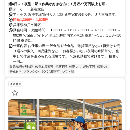
週4日～！夜型・黙々作業が好きな方に！月収27万円以上も可♪
オーケー 新在家店
アクセス 阪神本線/阪神なんば線 新在家徒歩約6分、ＪＲ東海道本線
六甲道南出口徒歩約14分、阪神本線/阪神なんば線 大石徒歩約13分
時給1,300円～1,625円
兵庫県神戸市灘区
勤務時間 ・勤務時間： [1] 22:00～08:30 [2] 22:00～07:00 [3] 22:00～
09:30 ＼深夜 バイト／ ※上記時間内で応相談 ※週4～5日、1日8～10
時間 ※週3...
仕事内容 お仕事内容 一般食品や冷食品、雑貨商品などの 荷受けや売
り場への搬入、商品陳列など！ お客様がいない夜間の時間帯で、 集
中して作業を進められる環境です。 ＼深夜勤務で稼げます／ 接客が
一切...
業界未経験者歓迎
60代も応募可
学歴不問
転勤なし
経験不問
残業なし
研修あり
ブランクOK
70代も応募可
シフト制
派遣社員