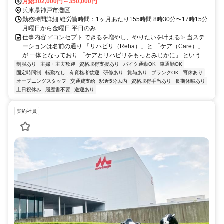
徒歩5分
月給302,000円～350,000円
兵庫県神戸市灘区
勤務時間詳細 総労働時間：1ヶ月あたり155時間 8時30分〜17時15分
月曜日から金曜日 平日のみ
仕事内容 ✅コンセプト できるを増やし、やりたいを叶える✨ 当ステ
ーションは名前の通り 「リハビリ（Reha）」と 「ケア（Care）」
が 一体となっており 「ケアとリハビリをもっとみじかに」 という...
制服あり
主婦・主夫歓迎
資格取得支援あり
バイク通勤OK
車通勤OK
固定時間制
転勤なし
有資格者歓迎
研修あり
賞与あり
ブランクOK
育休あり
オープニングスタッフ
交通費支給
駅近5分以内
資格取得手当あり
長期休暇あり
土日祝休み
履歴書不要
送迎あり
契約社員