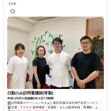
正社員
日勤のみ訪問看護師(常勤)
年休129日✨/未経験OK/1日7.5時間
訪問看護ステーションすまぁと灘支所(株式会社神戸在宅リハビリテ
ーション事業団)
交通・アクセス 阪神電鉄「岩屋駅」または阪神本線「西灘駅」より