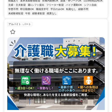
制服あり
業界未経験者歓迎
扶養内勤務OK
副業・WワークOK
1日4時間以内OK
主婦・主夫歓迎
週1シフト提出
フリーター歓迎
バイク通勤OK
シフト自由
学歴不問
即日勤務OK
職場見学可
平日のみOK
転勤なし
経験不問
未経験者歓迎
午前
経験者歓迎
残業なし
アルバイト・パート