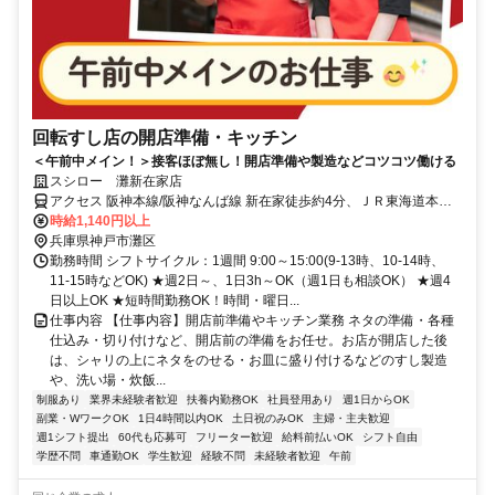
回転すし店の開店準備・キッチン
＜午前中メイン！＞接客ほぼ無し！開店準備や製造などコツコツ働ける
スシロー 灘新在家店
アクセス 阪神本線/阪神なんば線 新在家徒歩約4分、ＪＲ東海道本線
六甲道南出口徒歩約12分、阪神本線/阪神なんば線 石屋川徒歩約14分
時給1,140円以上
兵庫県神戸市灘区
勤務時間 シフトサイクル：1週間 9:00～15:00(9-13時、10-14時、
11-15時などOK) ★週2日～、1日3h～OK（週1日も相談OK） ★週4
日以上OK ★短時間勤務OK！時間・曜日...
仕事内容 【仕事内容】開店前準備やキッチン業務 ネタの準備・各種
仕込み・切り付けなど、開店前の準備をお任せ。お店が開店した後
は、シャリの上にネタをのせる・お皿に盛り付けるなどのすし製造
や、洗い場・炊飯...
制服あり
業界未経験者歓迎
扶養内勤務OK
社員登用あり
週1日からOK
副業・WワークOK
1日4時間以内OK
土日祝のみOK
主婦・主夫歓迎
週1シフト提出
60代も応募可
フリーター歓迎
給料前払いOK
シフト自由
学歴不問
車通勤OK
学生歓迎
経験不問
未経験者歓迎
午前