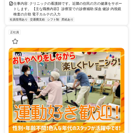
仕事内容: クリニックの看護師です。近隣の住民の方の健康をサポー
トします。 【主な職務内容】 診察室での診療補助 採血 健診 内視鏡
検査の介助 電子カルテの入力
社員登用あり
交通費支給
シフト制
昇給あり
正社員