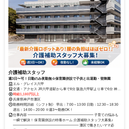
介護補助スタッフ
週3日〜可！日勤のみ夜勤無☆保育園併設で子供と出退勤・登降園
エル・グレイス六甲
交通・アクセス JR六甲道駅から車で8分 阪急六甲駅より車で6分 神戸
市バス「鶴甲南」徒歩で約3分
時給1,180円以上
兵庫県神戸市灘区
勤務時間詳細 《シフト制》 早出：7:00～13:00 日勤：12:30～18:30
遅出：14:00～20:00 ※週3〜勤務OK！
仕事内容 ━━━━━━━━━━━━━━━━━━━ 子育ての悩みも
一瞬で解決！ 保育園併設の特養ホーム 介護補助スタッフ大募集♪
━━━━━━━━━━━━━━━━━━━ 灘区で働きたいママ必