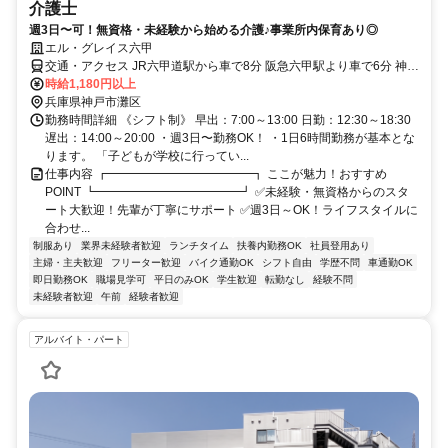
介護士
週3日〜可！無資格・未経験から始める介護♪事業所内保育あり◎
エル・グレイス六甲
交通・アクセス JR六甲道駅から車で8分 阪急六甲駅より車で6分 神戸
市バス「鶴甲南」徒歩で約3分
時給1,180円以上
兵庫県神戸市灘区
勤務時間詳細 《シフト制》 早出：7:00～13:00 日勤：12:30～18:30
遅出：14:00～20:00 ・週3日〜勤務OK！ ・1日6時間勤務が基本とな
ります。 「子どもが学校に行ってい...
仕事内容 ┏━━━━━━━━━━━━┓ ここが魅力！おすすめ
POINT ┗━━━━━━━━━━━━┛ ✅未経験・無資格からのスタ
ート大歓迎！先輩が丁寧にサポート ✅週3日～OK！ライフスタイルに
合わせ...
制服あり
業界未経験者歓迎
ランチタイム
扶養内勤務OK
社員登用あり
主婦・主夫歓迎
フリーター歓迎
バイク通勤OK
シフト自由
学歴不問
車通勤OK
即日勤務OK
職場見学可
平日のみOK
学生歓迎
転勤なし
経験不問
未経験者歓迎
午前
経験者歓迎
アルバイト・パート