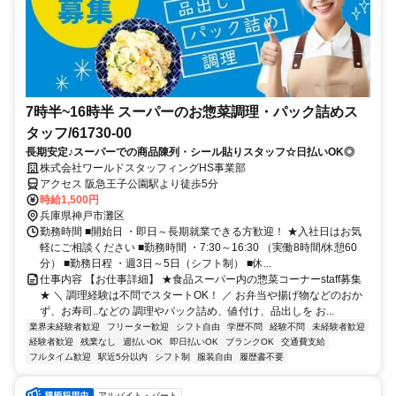
7時半~16時半 スーパーのお惣菜調理・パック詰めス
タッフ/61730-00
長期安定♪スーパーでの商品陳列・シール貼りスタッフ☆日払いOK◎
株式会社ワールドスタッフィングHS事業部
アクセス 阪急王子公園駅より徒歩5分
時給1,500円
兵庫県神戸市灘区
勤務時間 ■開始日 ・即日～長期就業できる方歓迎！ ★入社日はお気
軽にご相談ください ■勤務時間 ・7:30～16:30 （実働8時間/休憩60
分） ■勤務日程 ・週3日～5日（シフト制） ■休...
仕事内容 【お仕事詳細】 ★食品スーパー内の惣菜コーナーstaff募集
★ ＼ 調理経験は不問でスタートOK！ ／ お弁当や揚げ物などのおか
ず、お寿司..などの 調理やパック詰め、値付け、品出しを お...
業界未経験者歓迎
フリーター歓迎
シフト自由
学歴不問
経験不問
未経験者歓迎
経験者歓迎
残業なし
週払いOK
即日払いOK
ブランクOK
交通費支給
フルタイム歓迎
駅近5分以内
シフト制
服装自由
履歴書不要
アルバイト・パート