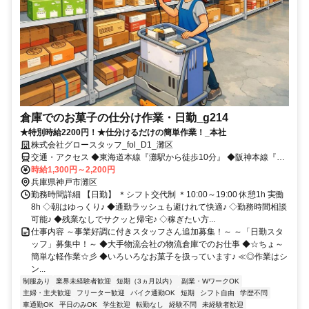
倉庫でのお菓子の仕分け作業・日勤_g214
★特別時給2200円！★仕分けるだけの簡単作業！_本社
株式会社グロースタッフ_fol_D1_灘区
交通・アクセス ◆東海道本線『灘駅から徒歩10分』 ◆阪神本線『岩
屋駅から徒歩10分』
時給1,300円～2,200円
兵庫県神戸市灘区
勤務時間詳細 【日勤】 ＊シフト交代制 ＊10:00～19:00 休憩1h 実働
8h ◇朝はゆっくり♪ ◆通勤ラッシュも避けれて快適♪ ◇勤務時間相談
可能♪ ◆残業なしでサクッと帰宅♪ ◇稼ぎたい方...
仕事内容 ～事業好調に付きスタッフさん追加募集！～ ～「日勤スタ
ッフ」募集中！～ ◆大手物流会社の物流倉庫でのお仕事 ◆☆ちょ～
簡単な軽作業☆彡 ◆いろいろなお菓子を扱っています♪ ≪◎作業はシ
ン...
制服あり
業界未経験者歓迎
短期（3ヵ月以内）
副業・WワークOK
主婦・主夫歓迎
フリーター歓迎
バイク通勤OK
短期
シフト自由
学歴不問
車通勤OK
平日のみOK
学生歓迎
転勤なし
経験不問
未経験者歓迎