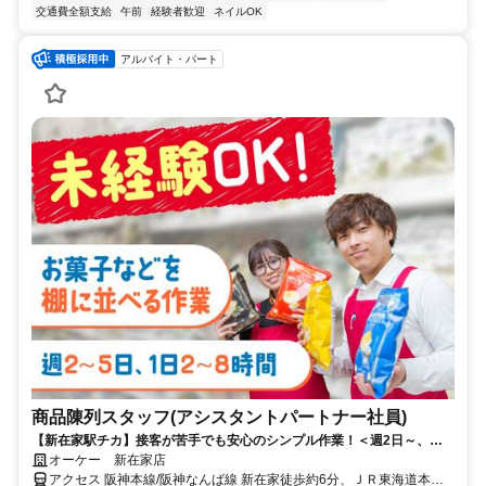
交通費全額支給
午前
経験者歓迎
ネイルOK
アルバイト・パート
商品陳列スタッフ(アシスタントパートナー社員)
【新在家駅チカ】接客が苦手でも安心のシンプル作業！＜週2日～、働
き方は相談OK♪＞
オーケー 新在家店
アクセス 阪神本線/阪神なんば線 新在家徒歩約6分、ＪＲ東海道本線