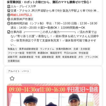
保育園併設・ロボット介助だから、灘区のママも腰痛ゼロで安心！
エル・グレイス六甲
交通・アクセス JR六甲道駅から車で8分 阪急六甲駅より車で6分 神戸
市バス「鶴甲南」徒歩で約3分
時給1,180円以上
兵庫県神戸市灘区
勤務時間詳細 《シフト制》 早出：7:00～13:00 日勤：12:30～18:30
遅出：14:00～20:00 ※週3〜勤務OK！ 1日6時間勤務〜OK
仕事内容 ┏━━━━━この求人の魅力━━━━━┓ ✅流れ作業では
ない“寄り添う介護” ✅夜勤なし！ ✅産休/育休を経たママさんも活躍中
◎ ✅保育所併設で子育て支援体制充実！ ✅連休取得可能で働きやす
い...
制服あり
業界未経験者歓迎
ランチタイム
扶養内勤務OK
主婦・主夫歓迎
フリーター歓迎
学歴不問
車通勤OK
職場見学可
平日のみOK
学生歓迎
経験不問
未経験者歓迎
午前
経験者歓迎
夜間
有資格者歓迎
夕方
ブランクOK
交通費支給
アルバイト・パート