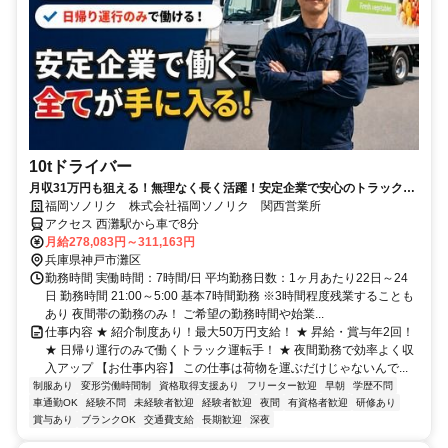
10tドライバー
月収31万円も狙える！無理なく長く活躍！安定企業で安心のトラック運
転手！日帰り運行のみで働ける☆ドライバーさんの負担が少ない☆業務
福岡ソノリク 株式会社福岡ソノリク 関西営業所
効率化のためのDX推進にも注力！
アクセス 西灘駅から車で8分
月給278,083円～311,163円
兵庫県神戸市灘区
勤務時間 実働時間：7時間/日 平均勤務日数：1ヶ月あたり22日～24
日 勤務時間 21:00～5:00 基本7時間勤務 ※3時間程度残業することも
あり 夜間帯の勤務のみ！ ご希望の勤務時間や始業...
仕事内容 ★ 紹介制度あり！最大50万円支給！ ★ 昇給・賞与年2回！
★ 日帰り運行のみで働くトラック運転手！ ★ 夜間勤務で効率よく収
入アップ 【お仕事内容】 この仕事は荷物を運ぶだけじゃないんで...
制服あり
変形労働時間制
資格取得支援あり
フリーター歓迎
早朝
学歴不問
車通勤OK
経験不問
未経験者歓迎
経験者歓迎
夜間
有資格者歓迎
研修あり
賞与あり
ブランクOK
交通費支給
長期歓迎
深夜