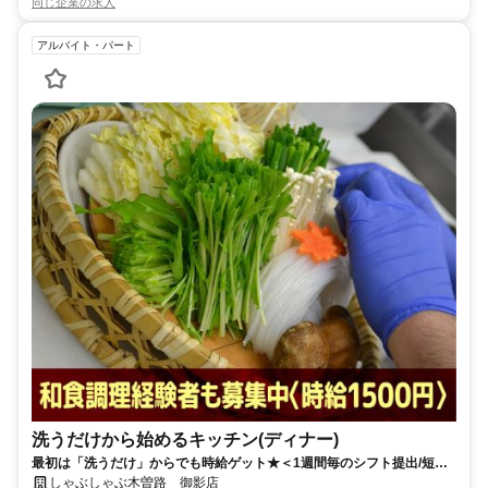
同じ企業の求人
アルバイト・パート
洗うだけから始めるキッチン(ディナー)
最初は「洗うだけ」からでも時給ゲット★＜1週間毎のシフト提出/短時
間3h～/週2日～＞
しゃぶしゃぶ木曽路 御影店