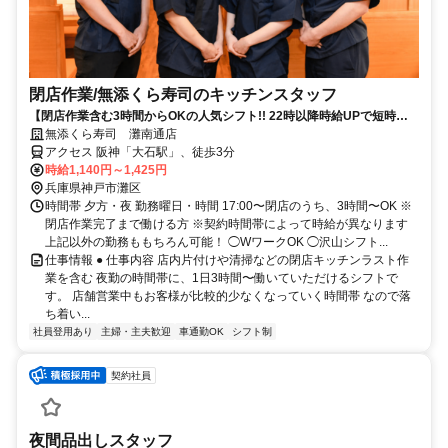
閉店作業​/無添くら寿司の​キッチンスタッフ
【閉店作業含む3時間からOKの人気シフト!! 22時以降時給UPで短時間
で稼げる】
無添くら寿司 灘南通店
アクセス 阪神「大石駅」、徒歩3分
時給1,140円～1,425円
兵庫県神戸市灘区
時間帯 夕方・夜 勤務曜日・時間 17:00〜閉店のうち、3時間〜OK ※
閉店作業完了まで働ける方 ※契約時間帯によって時給が異なります
上記以外の勤務ももちろん可能！ ◯WワークOK ◯沢山シフト...
仕事情報 ● 仕事内容 店内片付けや清掃などの閉店キッチンラスト作
業を含む 夜勤の時間帯に、1日3時間〜働いていただけるシフトで
す。 店舗営業中もお客様が比較的少なくなっていく時間帯 なので落
ち着い...
社員登用あり
主婦・主夫歓迎
車通勤OK
シフト制
契約社員
夜間品出しスタッフ