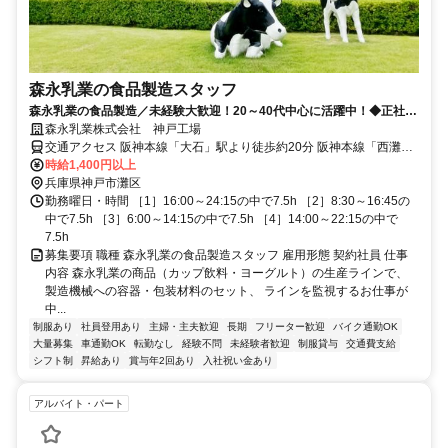
森永乳業の食品製造スタッフ
森永乳業の食品製造／未経験大歓迎！20～40代中心に活躍中！◆正社員
登用制度あり！◆
森永乳業株式会社 神戸工場
交通アクセス 阪神本線「大石」駅より徒歩約20分 阪神本線「西灘」
駅より徒歩約21分 市バス「摩耶埠頭東」停より徒歩1分
時給1,400円以上
兵庫県神戸市灘区
勤務曜日・時間 ［1］16:00～24:15の中で7.5h ［2］8:30～16:45の
中で7.5h ［3］6:00～14:15の中で7.5h ［4］14:00～22:15の中で
7.5h
募集要項 職種 森永乳業の食品製造スタッフ 雇用形態 契約社員 仕事
内容 森永乳業の商品（カップ飲料・ヨーグルト）の生産ラインで、
製造機械への容器・包装材料のセット、 ラインを監視するお仕事が
中...
制服あり
社員登用あり
主婦・主夫歓迎
長期
フリーター歓迎
バイク通勤OK
大量募集
車通勤OK
転勤なし
経験不問
未経験者歓迎
制服貸与
交通費支給
シフト制
昇給あり
賞与年2回あり
入社祝い金あり
アルバイト・パート