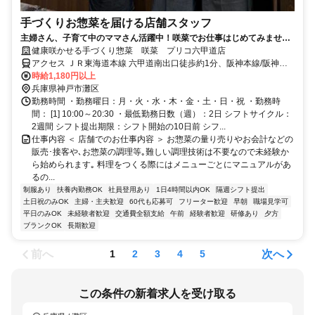
手づくりお惣菜を届ける店舗スタッフ
主婦さん、子育て中のママさん活躍中！咲菜でお仕事はじめてみません
か♪
健康咲かせる手づくり惣菜 咲菜 プリコ六甲道店
アクセス ＪＲ東海道本線 六甲道南出口徒歩約1分、阪神本線/阪神な
んば線 新在家徒歩約8分、阪急神戸本線 六甲出口3徒歩約10分 ＪＲ
時給1,180円以上
｢六甲道｣駅スグ
兵庫県神戸市灘区
勤務時間 ・勤務曜日：月・火・水・木・金・土・日・祝 ・勤務時
間： [1] 10:00～20:30 ・最低勤務日数（週）：2日 シフトサイクル：
2週間 シフト提出期限：シフト開始の10日前 シフ...
仕事内容 ＜ 店舗でのお仕事内容 ＞ お惣菜の量り売りやお会計などの
販売･接客や､お惣菜の調理等｡難しい調理技術は不要なので未経験か
ら始められます｡ 料理をつくる際にはメニューごとにマニュアルがあ
るの...
制服あり
扶養内勤務OK
社員登用あり
1日4時間以内OK
隔週シフト提出
土日祝のみOK
主婦・主夫歓迎
60代も応募可
フリーター歓迎
早朝
職場見学可
平日のみOK
未経験者歓迎
交通費全額支給
午前
経験者歓迎
研修あり
夕方
ブランクOK
長期歓迎
前へ
次へ
1
2
3
4
5
この条件の新着求人を受け取る