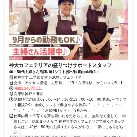
神大カフェテリアの盛りつけサポートスタッフ
40・50代主婦さん活躍♪週1シフト提出/扶養内ok/週3～
神戸大学 工学部食堂 T-BOXカフェテリア
交通・アクセス 阪急「六甲駅」・JR「六甲道駅」からバスで5～15
分/36系統「神大本部工学部前」～徒歩5分・16系統「神大国際文化学
時給1,140円以上
研究科前」～徒歩7分
兵庫県神戸市灘区
勤務時間詳細 ①09：00〜14：30 ②11：00〜16：00 週3日～でシフ
ト相談OK！ 柔軟なシフトで働きやすさ抜群♪ *・。*・。*・。*・。
*・。*・。*・。 「お盆明けから」「9月から...
仕事内容 ✨子育ても落ち着いた今だからこそ。 無理なく楽しく 「学
食しごと」始めませんか？ 神戸大学のカフェテリアで働くスタッフ
さんは、 40代・50代の主婦（夫）さんが中心。 「家にこもりがち
だ...