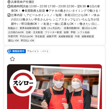
兵庫県神戸市灘区
勤務時間詳細 13:00～22:00 17:00～23:00 22:00～翌6:30 ◆1日の単
発OK！ ◆長期勤務も歓迎 ◆アナタの働きたいタイミングで働ける！
仕事内容 ＼アピールポイント／ ✅短期・単発1日だけもOK！ ✅休み
の日だけ働きたい学生さんから シニアスタッフなどいろんな方が活
躍中♪ ✅即日勤務OK！ ✅友達と一緒に応募もOK！ ✅働きたい日に...
制服あり
業界未経験者歓迎
短期（3ヵ月以内）
扶養内勤務OK
週1日からOK
土日祝のみOK
主婦・主夫歓迎
フリーター歓迎
短期
早朝
シフト自由
学歴不問
平日のみOK
学生歓迎
経験不問
未経験者歓迎
午前
経験者歓迎
週払いOK
即日払いOK
アルバイト・パート