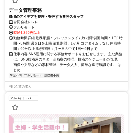
データ管理事務
SNSのアイデアを整理・管理する事務スタッフ
合同会社レレレ
フルリモート
時給1,350円以上
勤務時間詳細 勤務形態：フレックスタイム制 標準労働時間：1日1時
間〜8時間 週５日を上限 清算期間：1か月 コアタイム：なし 休憩時
間：60分以上 勤務曜日：月〜日の中で1日〜5日まで
仕事内容 SNS運用に関する事務サポートをお任せします。 主な業務
は、SNS投稿用のネタ・企画案の整理、投稿スケジュールの管理、
画像や文章などの素材管理、データ入力、簡単な進行確認です。 は
じめ...
学歴不問
フルリモート
履歴書不要
同じ企業の求人
アルバイト・パート