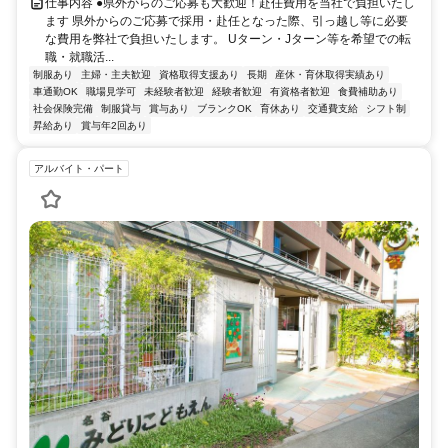
仕事内容 ●県外からのご応募も大歓迎！赴任費用を当社で負担いたし
ます 県外からのご応募で採用・赴任となった際、引っ越し等に必要
な費用を弊社で負担いたします。 Uターン・Jターン等を希望での転
職・就職活...
制服あり
主婦・主夫歓迎
資格取得支援あり
長期
産休・育休取得実績あり
車通勤OK
職場見学可
未経験者歓迎
経験者歓迎
有資格者歓迎
食費補助あり
社会保険完備
制服貸与
賞与あり
ブランクOK
育休あり
交通費支給
シフト制
昇給あり
賞与年2回あり
アルバイト・パート