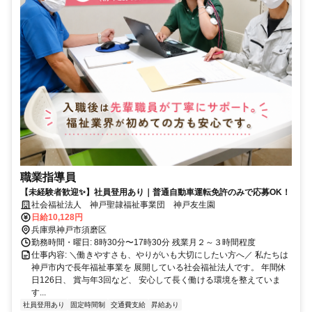
職業指導員
【未経験者歓迎✨】社員登用あり｜普通自動車運転免許のみで応募OK！
社会福祉法人 神戸聖隷福祉事業団 神戸友生園
日給10,128円
兵庫県神戸市須磨区
勤務時間・曜日: 8時30分〜17時30分 残業月２～３時間程度
仕事内容: ＼働きやすさも、やりがいも大切にしたい方へ／ 私たちは
神戸市内で長年福祉事業を 展開している社会福祉法人です。 年間休
日126日、 賞与年3回など、 安心して長く働ける環境を整えていま
す...
社員登用あり
固定時間制
交通費支給
昇給あり