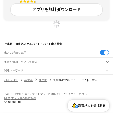
アプリを無料ダウンロード
兵庫県、須磨区のアルバイト・バイト求人情報
求人の詳細を表示
条件を追加・変更して検索
市区町村を追加・変更
関連キーワード
兵庫県 神戸市 須磨区 神戸市内
兵庫県 神戸市 須磨区 須磨海岸
兵庫県
駅を追加・変更
バイトTOP
兵庫県
神戸市
須磨区のアルバイト・バイト・求人
兵庫県 神戸市 須磨区 関西エリア
兵庫県 神戸市 須磨区 神戸女子大学
兵庫県
すべて
兵庫県 神戸市 須磨区 須磨パティオ
神戸市
すべて
職種を追加・変更
JR神戸線(大阪～神戸)
東灘区
灘区
兵庫区
長田区
須磨区
垂水区
北区
中央区
西区
尼崎駅
立花駅
甲子園口駅
西宮駅
さくら夙川駅
芦屋駅
甲南山手駅
摂津本山駅
住吉駅
飲食・フードサービス
ヘルプ・お問い合わせ
サイトマップ
利用規約・プライバシーポリシー
姫路市
尼崎市
明石市
西宮市
洲本市
芦屋市
伊丹市
相生市
豊岡市
加古川市
赤穂市
特徴を追加・変更
六甲道駅
摩耶駅
灘駅
三ノ宮駅
元町駅
神戸駅
飲食・フードサービス
すべて
[企業]求人広告の掲載相談
西脇市
宝塚市
三木市
高砂市
川西市
小野市
三田市
加西市
丹波篠山市
養父市
ホールスタッフ
キッチンスタッフ
皿洗い・洗い場
精肉・鮮魚加工
給食調理
人気
JR神戸線(神戸～姫路)
丹波市
南あわじ市
朝来市
淡路市
宍粟市
加東市
たつの市
川辺郡
多可郡
加古郡
雇用形態を追加・変更
新着求人を受け取る
パン屋（ベーカリー）
フードカウンター販売員
バー（BAR）・バーテンダー
日払いOK
高校生歓迎
学生歓迎
深夜の仕事
髪型・髪色自由
ひげOK
ネイルOK
神戸駅
兵庫駅
新長田駅
鷹取駅
須磨海浜公園駅
須磨駅
塩屋駅
垂水駅
舞子駅
朝霧駅
神崎郡
揖保郡
赤穂郡
佐用郡
美方郡
飲食店補助（開店・閉店準備）
飲食店（店長・マネージャー）
ピアスOK
アルバイト・パート
履歴書不要
オープニングスタッフ
留学生・外国人活躍中
明石駅
西明石駅
大久保駅
魚住駅
土山駅
東加古川駅
加古川駅
宝殿駅
曽根駅