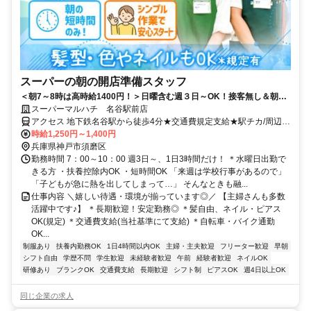
スーパーの朝の開店準備スタッフ
＜朝7～8時は高時給1400円！＞日曜含む週３日～OK！接客無し＆朝の
短時間でサクッと稼げる♪未経験歓迎！
スーパーマルハチ 名谷駅前店
アクセス 地下鉄名谷駅から徒歩4分★交通費規定支給★駅チカ/周辺に
はtete名谷、須磨パティオ、大丸須磨店なども有！
時給1,250円～1,400円
兵庫県神戸市須磨区
勤務時間 7：00～10：00 週3日～、1日3時間だけ！ ＊水曜日出勤で
きる方 ・扶養控除内OK ・短時間OK 「来週は学校行事があるので」
「子どもが急に熱を出してしまって…」 そんなときも融...
仕事内容 ＼嬉しい待遇・環境が揃っています◎／ 【主婦さんも多数
活躍中です♪】 ＊長期歓迎！安定勤務◎ ＊髪自由、ネイル・ピアス
OK(規定) ＊交通費支給(当社基準にて支給) ＊自転車・バイク通勤
OK...
制服あり
扶養内勤務OK
1日4時間以内OK
主婦・主夫歓迎
フリーター歓迎
早朝
シフト自由
学歴不問
学生歓迎
未経験者歓迎
午前
経験者歓迎
ネイルOK
研修あり
ブランクOK
交通費支給
長期歓迎
シフト制
ピアスOK
週4日以上OK
同じ企業の求人