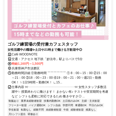
ゴルフ練習場の受付兼カフェスタッフ
女性活躍中の職場✨土日や21時まで働ける方歓迎中◎
Café WOODNOTE
交通・アクセス 地下鉄「妙法寺」駅よりバスで5分
時給1,160円～1,500円
兵庫県神戸市須磨区
勤務時間詳細 ⏰勤務時間 ￣￣￣￣￣￣ ① 8：00～15：00 ②15：00
～21：00 ③18：00～23：00 ④19：00～21：00 ✨週2日～勤務
OK！ ✨1日5時間～勤務OK！ ∟15...
仕事内容 ୨୧┈┈┈┈┈┈┈┈┈┈┈┈┈┈┈୨୧ 女性スタッフ多数活
躍中✨ 授業終わりに働けます！ まかない有♪ テストや実習期間を考慮
など シフトも柔軟に対応できるため 働きやすさ◎ ...
制服あり
業界未経験者歓迎
扶養内勤務OK
土日祝のみOK
主婦・主夫歓迎
フリーター歓迎
バイク通勤OK
シフト自由
学歴不問
車通勤OK
平日のみOK
学生歓迎
転勤なし
経験不問
未経験者歓迎
午前
経験者歓迎
残業なし
月1シフト提出
研修あり