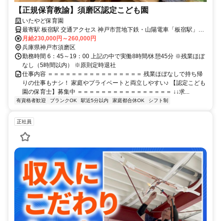
【正規保育教諭】須磨区認定こども園
いたやど保育園
最寄駅 板宿駅 交通アクセス 神戸市営地下鉄・山陽電車「板宿駅」よ
り徒歩3分 ●バイク通勤OK ※転勤の可能性あり（徒歩5分の小規模保
月給230,000円～260,000円
育園）
兵庫県神戸市須磨区
勤務時間 6：45～19：00 上記の中で実働8時間/休憩45分 ※残業ほぼ
なし（5時間以内） ※原則定時退社
仕事内容 ＝＝＝＝＝＝＝＝＝＝＝＝＝＝＝＝ 残業ほぼなしで持ち帰
りの仕事もナシ！ 家庭やプライベートと両立しやすい♪ 【認定こども
園の保育士】募集中 ＝＝＝＝＝＝＝＝＝＝＝＝＝＝＝＝ ↓↓求...
有資格者歓迎
ブランクOK
駅近5分以内
家庭都合休OK
シフト制
正社員