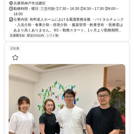
兵庫県神戸市須磨区
勤務時間・曜日: 三交代制 ①7:30～16:30 ②8:30～17:30 ③9:00～
18:00
仕事内容: 有料老人ホームにおける看護業務全般 ・バイタルチェック
・入浴介助・食事介助・排泄介助 ・服薬管理・軟膏塗布 ・医療度は
あまり高くありません。 9/1～勤務スタート。1ヶ月より勤務期間...
交通費支給
駅近5分以内
シフト制
正社員