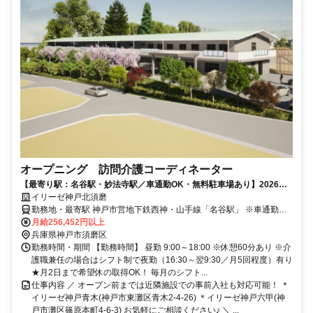
オープニング 訪問介護コーディネーター
【最寄り駅：名谷駅・妙法寺駅／車通勤OK・無料駐車場あり】2026年
11月1日開所★オープニング募集！
イリーゼ神戸北須磨
勤務地・最寄駅 神戸市営地下鉄西神・山手線「名谷駅」 ※車通勤
OK(無料駐車場あり)
月給256,452円以上
兵庫県神戸市須磨区
勤務時間・期間 【勤務時間】 昼勤 9:00～18:00 ※休憩60分あり ※介
護職兼任の場合はシフト制で夜勤（16:30～翌9:30／月5回程度）有り
★月2日まで希望休の取得OK！ 毎月のシフト...
仕事内容 ／ オープン前までは近隣施設での事前入社も対応可能！ ＊
イリーゼ神戸青木(神戸市東灘区青木2-4-26) ＊イリーゼ神戸六甲(神
戸市灘区篠原本町4-6-3) お気軽にご相談ください♪ ＼ ...