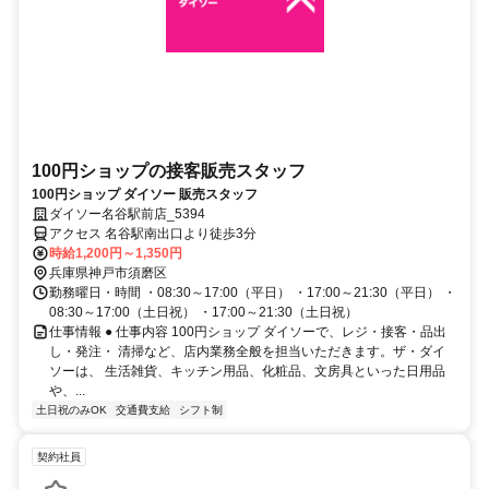
100円ショップの接客販売スタッフ
100円ショップ ダイソー 販売スタッフ
ダイソー名谷駅前店_5394
アクセス 名谷駅南出口より徒歩3分
時給1,200円～1,350円
兵庫県神戸市須磨区
勤務曜日・時間 ・08:30～17:00（平日） ・17:00～21:30（平日） ・
08:30～17:00（土日祝） ・17:00～21:30（土日祝）
仕事情報 ● 仕事内容 100円ショップ ダイソーで、レジ・接客・品出
し・発注・ 清掃など、店内業務全般を担当いただきます。ザ・ダイ
ソーは、 生活雑貨、キッチン用品、化粧品、文房具といった日用品
や、...
土日祝のみOK
交通費支給
シフト制
契約社員