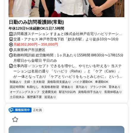
日勤のみ訪問看護師(常勤)
年休129日✨/未経験OK/1日7.5時間
訪問看護ステーション すまぁと(株式会社神戸在宅リハビリテーショ
ン事業団)
交通・アクセス 神戸市営地下鉄「妙法寺駅」より徒歩10分〜16分
月給302,000円～350,000円
兵庫県神戸市須磨区
勤務時間詳細 総労働時間：1ヶ月あたり155時間 8時30分〜17時15分
月曜日から金曜日 平日のみ
仕事内容 ✅コンセプト できるを増やし、やりたいを叶える✨ 当ステ
ーションは名前の通り 「リハビリ（Reha）」と 「ケア（Care）」
が 一体となっており 「ケアとリハビリをもっとみじかに」 という...
制服あり
主婦・主夫歓迎
資格取得支援あり
バイク通勤OK
車通勤OK
固定時間制
転勤なし
有資格者歓迎
研修あり
賞与あり
ブランクOK
育休あり
オープニングスタッフ
交通費支給
駅近5分以内
資格取得手当あり
長期休暇あり
土日祝休み
履歴書不要
送迎あり
正社員