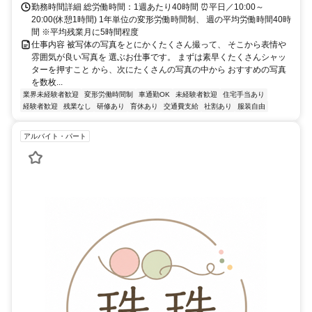
勤務時間詳細 総労働時間：1週あたり40時間 ⏰平日／10:00～
20:00(休憩1時間) 1年単位の変形労働時間制、 週の平均労働時間40時
間 ※平均残業月に5時間程度
仕事内容 被写体の写真をとにかくたくさん撮って、 そこから表情や
雰囲気が良い写真を 選ぶお仕事です。 まずは素早くたくさんシャッ
ターを押すこと から、次にたくさんの写真の中から おすすめの写真
を数枚...
業界未経験者歓迎
変形労働時間制
車通勤OK
未経験者歓迎
住宅手当あり
経験者歓迎
残業なし
研修あり
育休あり
交通費支給
社割あり
服装自由
アルバイト・パート