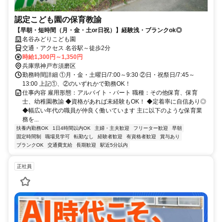
認定こども園の保育教諭
【早朝・短時間（月・金・土or日祝）】経験浅・ブランクok◎
名谷みどりこども園
交通・アクセス 名谷駅～徒歩2分
時給1,300円～1,350円
兵庫県神戸市須磨区
勤務時間詳細 ①月・金・土曜日/7:00～9:30 ②日・祝祭日/7:45～
13:00 上記①、②のいずれかで勤務OK！
仕事内容 雇用形態：アルバイト・パート 職種：その他保育、保育
士、幼稚園教諭 ◆資格があれば未経験もOK！ ◆定着率に自信あり◎
◆幅広い年代の職員が仲良く働いています 主に以下のような保育業
務を...
扶養内勤務OK
1日4時間以内OK
主婦・主夫歓迎
フリーター歓迎
早朝
固定時間制
職場見学可
転勤なし
経験者歓迎
有資格者歓迎
賞与あり
ブランクOK
交通費支給
長期歓迎
駅近5分以内
正社員