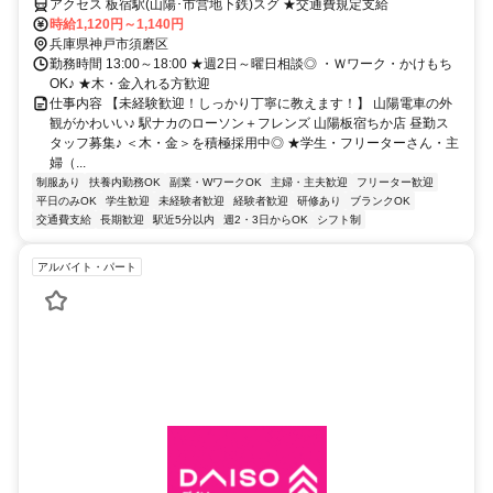
アクセス 板宿駅(山陽･市営地下鉄)スグ ★交通費規定支給
時給1,120円～1,140円
兵庫県神戸市須磨区
勤務時間 13:00～18:00 ★週2日～曜日相談◎ ・Ｗワーク・かけもち
OK♪ ★木・金入れる方歓迎
仕事内容 【未経験歓迎！しっかり丁寧に教えます！】 山陽電車の外
観がかわいい♪ 駅ナカのローソン＋フレンズ 山陽板宿ちか店 昼勤ス
タッフ募集♪ ＜木・金＞を積極採用中◎ ★学生・フリーターさん・主
婦（...
制服あり
扶養内勤務OK
副業・WワークOK
主婦・主夫歓迎
フリーター歓迎
平日のみOK
学生歓迎
未経験者歓迎
経験者歓迎
研修あり
ブランクOK
交通費支給
長期歓迎
駅近5分以内
週2・3日からOK
シフト制
アルバイト・パート