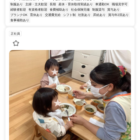
制服あり
主婦・主夫歓迎
長期
産休・育休取得実績あり
車通勤OK
職場見学可
経験者歓迎
有資格者歓迎
食費補助あり
社会保険完備
制服貸与
賞与あり
ブランクOK
育休あり
交通費支給
シフト制
社割あり
昇給あり
賞与年2回あり
食事補助あり
正社員