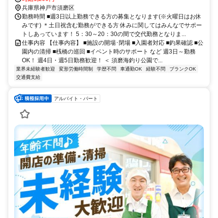
兵庫県神戸市須磨区
勤務時間 ■週3日以上勤務できる方の募集となります(※火曜日はお休
みです) ＊土日祝含む勤務ができる方 休みに関してはみんなでサポー
トしあっています！ 5：30～20：30の間で交代勤務となりま...
仕事内容 【仕事内容】 ■施設の開場･閉場 ■入園者対応 ■釣果確認 ■公
園内の清掃 ■桟橋の巡回 ■イベント時のサポート など 週3日～勤務
OK！ 週4日・週5日勤務歓迎！ ＜ 須磨海釣り公園で...
業界未経験者歓迎
変形労働時間制
学歴不問
車通勤OK
経験不問
ブランクOK
交通費支給
アルバイト・パート