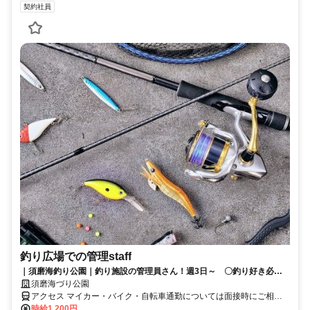
契約社員
釣り広場での管理staff
｜須磨海釣り公園｜釣り施設の管理員さん！週3日～ 〇釣り好き必見
のお仕事★
須磨海づり公園
アクセス マイカー・バイク・自転車通勤については面接時にご相談
ください。
時給1,200円