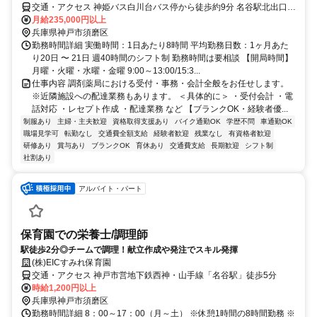
交通・アクセス 神姫バス白川台バス停から徒歩約9分 名谷駅北出口か
ら徒歩約22分
月給235,000円以上
兵庫県神戸市須磨区
勤務時間詳細 実働時間：1日あたり8時間 平均勤務日数：1ヶ月あた
り20日 〜 21日 週40時間のシフト制 勤務時間は要相談 【開局時間】
月曜・火曜・水曜・金曜 9:00～13:00/15:3...
仕事内容 調剤薬局における受付・事務・会計全般をお任せします。
※近隣施設への配達業務もあります。 ＜具体的に＞ ・受付会計 ・電
話対応 ・レセプト作成 ・配達業務 など 【ブランクOK・経験者優...
制服あり
主婦・主夫歓迎
資格取得支援あり
バイク通勤OK
学歴不問
車通勤OK
職場見学可
転勤なし
交通費全額支給
経験者歓迎
残業なし
有資格者歓迎
研修あり
賞与あり
ブランクOK
育休あり
交通費支給
長期歓迎
シフト制
社割あり
アルバイト・パート
保育園での栄養士/調理師
駅徒歩2分◎チームで調理！献立作成や発注でスキル発揮
(株)EICすみれ保育園
交通・アクセス 神戸市営地下鉄西神・山手線「名谷駅」徒歩5分
時給1,200円以上
兵庫県神戸市須磨区
勤務時間詳細 8：00～17：00（月～土） ※休憩1時間の8時間勤務 ※