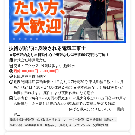
技術が給与に反映される電気工事士
≪毎年昇給あり≫日勤中心で出張なし◎年収800万円も可能！
株式会社神戸電光社
交通・アクセス JR鷹取駅より徒歩6分
月給300,000円～500,000円
兵庫県神戸市須磨区
勤務時間詳細 実働時間：1日あたり7時間30分 平均勤務日数：1ヶ月
あたり24日 7:30～17:00(休憩2時間) ★基本残業なし！ 毎日決まった
時間に帰れます。 案件により夜間作業になる場合...
仕事内容 ✅毎年2～4万円の昇給あり ✅最大年収は800万円◎ ✅神戸か
ら転勤なし＆日帰り現場のみ ✅地域密着でも業績は安定＆好調
――――――――――――――― 稼げる職人になりたいなら、 業績
好...
業界未経験者歓迎
資格取得支援あり
フリーター歓迎
固定時間制
転勤なし
経験不問
未経験者歓迎
研修あり
賞与あり
ブランクOK
交通費支給