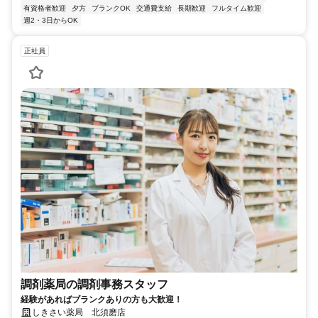
有資格者歓迎
夕方
ブランクOK
交通費支給
長期歓迎
フルタイム歓迎
週2・3日からOK
正社員
調剤薬局の調剤事務スタッフ
経験があればブランクありの方も大歓迎！
しきさい薬局 北須磨店