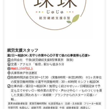
就労支援スタッフ
週2日〜相談OK♪見守り作業中心◎子育て後の仕事復帰も応援✨
合同会社 千珠(就労継続支援B型事業所 珠珠)
交通・アクセス 「板宿」駅から徒歩５分
時給1,150円以上
兵庫県神戸市須磨区
勤務時間詳細 ⏰8:30〜17:30 （実働8時間・休憩1時間） ※1ヶ月単位
の変形労働時間制 ※週平均実働時間：30～40時間 ※シフト相談OK
仕事内容 ✅週2日〜相談OK！無理なく続けやすい♪ ✅日曜固定休で予
定も立てやすい◎ ✅軽作業の見守り・声かけ中心！ ✅ものづくりを通
した支援に関われる✨ ✅未経験・ブランクからのスタート応援♪ ✅
幅...
業界未経験者歓迎
変形労働時間制
社員登用あり
主婦・主夫歓迎
フリーター歓迎
学歴不問
転勤なし
経験不問
未経験者歓迎
午前
経験者歓迎
残業なし