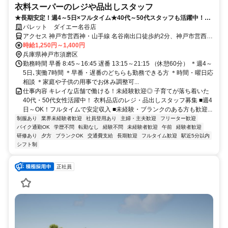
衣料スーパーのレジや品出しスタッフ
★長期安定！週4～5日×フルタイム★40代～50代スタッフも活躍中！未
経験者歓迎
パレット ダイエー名谷店
アクセス 神戸市営西神・山手線 名谷南出口徒歩約2分、神戸市営西
神・山手線/神戸市営北神線 妙法寺（兵庫県）北出口徒歩約27分 市営
時給1,250円～1,400円
地下鉄「名谷駅」～徒歩2分
兵庫県神戸市須磨区
勤務時間 早番 8:45～16:45 遅番 13:15～21:15 （休憩60分） ＊週4～
5日､実働7時間 ＊早番・遅番のどちらも勤務できる方 ＊時間・曜日応
相談 ＊家庭や子供の用事でお休み調整可...
仕事内容 キレイな店舗で働ける！未経験歓迎◎ 子育てが落ち着いた
40代・50代女性活躍中！ 衣料品店のレジ・品出しスタッフ募集 ■週4
日～OK！フルタイムで安定収入 ■未経験・ブランクのある方も歓迎...
制服あり
業界未経験者歓迎
社員登用あり
主婦・主夫歓迎
フリーター歓迎
バイク通勤OK
学歴不問
転勤なし
経験不問
未経験者歓迎
午前
経験者歓迎
研修あり
夕方
ブランクOK
交通費支給
長期歓迎
フルタイム歓迎
駅近5分以内
シフト制
正社員