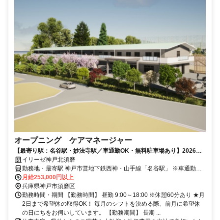
オープニング ケアマネージャー
【最寄り駅：名谷駅・妙法寺駅／車通勤OK・無料駐車場あり】2026年
11月1日開所★オープニング募集！
イリーゼ神戸北須磨
勤務地・最寄駅 神戸市営地下鉄西神・山手線「名谷駅」 ※車通勤
OK(無料駐車場あり)
月給253,000円以上
兵庫県神戸市須磨区
勤務時間・期間 【勤務時間】 昼勤 9:00～18:00 ※休憩60分あり ★月
2日まで希望休の取得OK！ 毎月のシフトを決める際、前月に希望休
の日にちをお伺いしています。 【勤務期間】 長期 ...