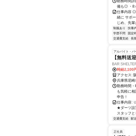
勤務時間詳細 
備も◎ ・8:4
仕事内容 
緒に サポ
じめ、先輩た
制服あり
扶養
学歴不問
固定
交通費支給
長
アルバイト・パ
【無料送迎
BAR SHELT
時給2,10
ア
兵庫県尼崎
勤務時間・曜
も気軽に相
申告！
仕事内容:
★ダーツ設
スタッフとし
交通費支給
駅
正社員