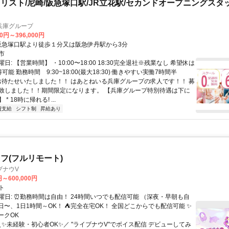
リスト/尼崎/阪急塚口駅/JR立花駅/セカンドオープニングスタ
兵庫グループ
00円～396,000円
アクセス: 阪急塚口駅より徒歩１分又は阪急伊丹駅から3分
市
日: 【営業時間】 ・10:00〜18:00 18:30完全退社※残業なし 希望休は
可能 勤務時間 9:30~18:00(最大18:30) 働きやすい実働7時間半
 お待たせいたしました！！ はあとねいる兵庫グループの求人です！！ 募
致しました！！期間限定になります。 【兵庫グループ特別待遇は下に
* 18時に帰れる! ...
費支給
シフト制
昇給あり
フ(フルリモート)
ブナウV
円～600,000円
ト
曜日: ⏰勤務時間は自由！ 24時間いつでも配信可能 （深夜・早朝も自
日〜、1日1時間～OK！ ⛺完全在宅OK！ 全国どこからでも配信可能 ✨
ークOK
＼✨未経験・初心者OK✨／ "ライブナウV"でボイス配信 デビューしてみ