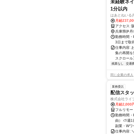
未経験ネイ
1分以内
はあとねいる
月給237,0
兵庫県伊丹
勤務時間・曜
3日まで取得
仕事内容:
集の再開を
スクロール】 
残業なし
交通
同じ企業の求人
業務委託
配信スタッ
株式会社ライ
月給2,000
フルリモー
勤務時間・
由） ⛅週1
副業・Wワ
仕事内容: 