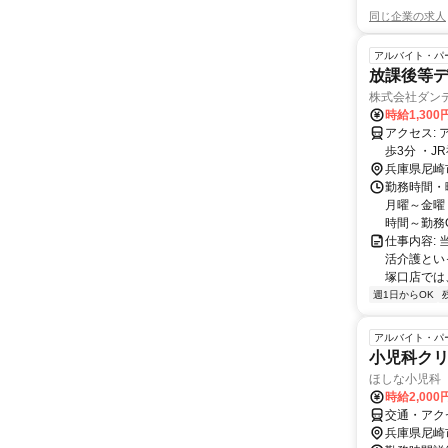
同じ企業の求人
アルバイト・パ
放課後等デ
株式会社ダン
時給1,300
アクセス: アクセス：阪急伊丹線塚口駅から徒歩3分 ・阪急神戸本線塚口駅から徒
歩3分 ・JR福知山線
ク通勤OK 
兵庫県尼崎
勤務時間・
月曜～金曜：
時間～勤務OK
仕事内容:
活介護とい
塚口店では
週1日からOK
アルバイト・パ
小児科ク
ほしな小児科
時給2,00
交通・アク
兵庫県尼崎