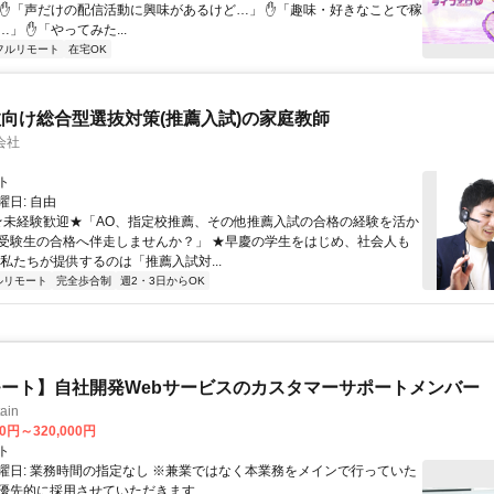
 ✋「声だけの配信活動に興味があるけど…」 ✋「趣味・好きなことで稼
」 ✋「やってみた...
フルリモート
在宅OK
向け総合型選抜対策(推薦入試)の家庭教師
会社
ト
日: 自由
 ★未経験歓迎★「AO、指定校推薦、その他推薦入試の合格の経験を活か
受験生の合格へ伴走しませんか？」 ★早慶の学生をはじめ、社会人も
 私たちが提供するのは「推薦入試対...
ルリモート
完全歩合制
週2・3日からOK
ート】自社開発Webサービスのカスタマーサポートメンバー
ain
00円～320,000円
ト
曜日: 業務時間の指定なし ※兼業ではなく本業務をメインで行っていた
優先的に採用させていただきます