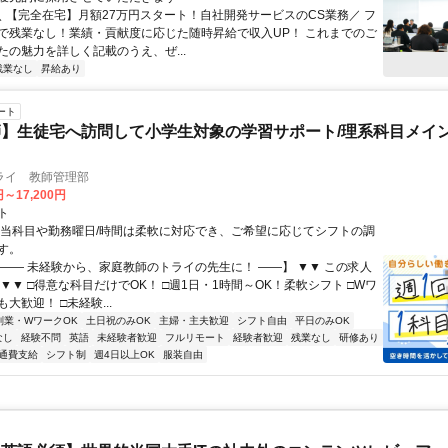
 ＼ 【完全在宅】月額27万円スタート！自社開発サービスのCS業務／ フ
で残業なし！業績・貢献度に応じた随時昇給で収入UP！ これまでのご
たの魅力を詳しく記載のうえ、ぜ...
残業なし
昇給あり
ート
】生徒宅へ訪問して小学生対象の学習サポート/理系科目メイン
ライ 教師管理部
円～17,200円
ト
担当科目や勤務曜日/時間は柔軟に対応でき、ご希望に応じてシフトの調
す。
【―― 未経験から、家庭教師のトライの先生に！ ――】 ▼▼ この求人
！ ▼▼ □得意な科目だけでOK！ □週1日・1時間～OK！柔軟シフト □Wワ
大歓迎！ □未経験...
副業・WワークOK
土日祝のみOK
主婦・主夫歓迎
シフト自由
平日のみOK
なし
経験不問
英語
未経験者歓迎
フルリモート
経験者歓迎
残業なし
研修あり
通費支給
シフト制
週4日以上OK
服装自由