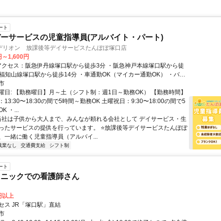
ート
ーサービスの児童指導員(アルバイト・パート)
デリオン 放課後等デイサービスたんぽぽ塚口店
円～1,600円
塚口駅から徒歩14分 ・車通勤OK（マイカー通勤OK） ・バイ
・自転車通勤OK
市
曜日: 【勤務曜日】月～土（シフト制：週1日～勤務OK） 【勤務時間】
13:30〜18:30の間で5時間～勤務OK 土曜祝日：9:30〜18:00の間で5
 ・...
 当社は子供から大人まで、みんなが頼れる会社として デイサービス・生
ったサービスの提供を行っています。 ⭐放課後等デイサービスたんぽぽ
、一緒に働く児童指導員（アルバイ...
残業なし
交通費支給
シフト制
ート
リニックでの看護師さん
0円以上
セス JR「塚口駅」直結
市