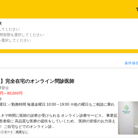
駅
してください
雇用形態を選択してください
を選択してください
条件保
定】完全在宅のオンライン問診医師
博愛会
0円～80,000円
ト
日: ✅勤務時間 毎週金曜日 10:00～19:00 ※他の曜日もご相談に乗れ
 スキマ時間に医師の診察が受けられる オンライン診療サービス。 事業拡
患者様に 高品質な医療の提供をしていくため、 医師の皆様のお力添え
 ご自宅などでのオンライン診...
ルリモート
残業なし