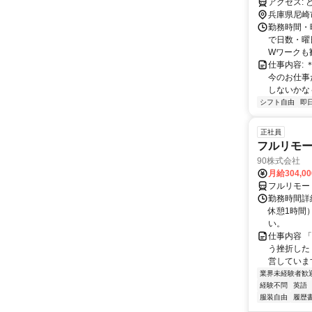
ア
兵庫県尼崎
勤務時間・曜日
で日数・曜
Wワークも歓.
仕事内容:
今のお仕事
しないかな
シフト自由
即
正社員
フルリモ
90株式会社
月給304,0
フルリモー
勤務時間詳
休憩1時間
い。
仕事内容 
う挫折したく
営しています
業界未経験者歓
経験不問
英語
服装自由
履歴