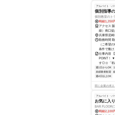
アルバイト・パ
個別指導の
個別教室のト
時給1,350
アクセス 
線）南口徒
阪急/塚口
兵庫県尼崎
勤務時間 
（ご希望の
条件で働け
仕事内容 
POINT！
す◎ □ 「
週1日からOK
未経験者歓迎
週4日以上OK
同じ企業の求人
アルバイト・パ
お気に入り
BAR FLOOR
時給2,100