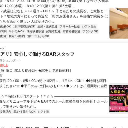
・8:40-12:00､ 14:15-18:00(月･火･水･金) 18:00で終了なので､夕食準
0-12:00(木曜) ・8:40-12:00(第1･第3･第5土曜...
◎＜残業ほぼなし＞×＜週３～OK！＞ 子どもたちの成長を、ご家族と一
ート＊地域の方々にとって身近な 「町のお医者さん」を目指す院長を は
ちも温かく優しい 人ばかりの小...
内勤務OK
1日4時間以内OK
主婦・主夫歓迎
フリーター歓迎
シフト自由
時間制
平日のみOK
未経験者歓迎
経験者歓迎
有資格者歓迎
ブランクOK
期歓迎
駅近5分以内
週2・3日からOK
ート
アリ】安心して働けるBARスタッフ
ER(シェルター)
0円以上
クセス: 阪急｢塚口｣駅より徒歩2分 ★駅チカで通勤便利！
市
日: 20：00～翌5：00の間で 週2日～、1日4ｈ～OK！ ◆時間も曜日
談ください☆ ◆平日のみ･土日のみもＯＫ♪ ◆シフトは､1週間毎に自己
 ☆☆＊時給2100円スタート！＊☆☆ ――――――――――――――――
置などリニューアル予定★ BARでのホール業務全般をお任せ！ ホール
て働きたい気持ちが...
近5分以内
週2・3日からOK
シフト制