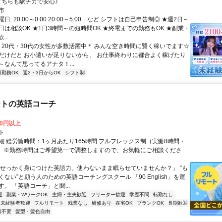
クセス: どちらも駅チカで安心♪
市
: 20:00～0:00 20:00～5:00 など シフトは自己申告制◎ ★週2日～
日は相談OK ★1日3時間～の短時間OK ★終電までの勤務もOK ★副業・
..
 ＊20代・30代の女性が多数活躍中＊ みんな空き時間に賢く稼いでます☆
だけだと お小遣いが足りないから、 お仕事終わりに都合よく稼げたり
～なんて思ってるアナタ！...
日勤務OK
週2・3日からOK
シフト制
ートの英語コーチ
00円以上
ト
細 総労働時間：1ヶ月あたり165時間 フルフレックス制（実働8時間・
） ※勤務時間はご希望第一で調整しますので、お気軽にご相談くださ
「せっかく身につけた英語力、使わないまま眠らせていませんか？」 “も
ない”と願う人のための英語コーチングスクール 「90 English」を運
。 「英語コーチ」と聞...
迎
副業・WワークOK
主婦・主夫歓迎
フリーター歓迎
学歴不問
転勤なし
未経験者歓迎
フルリモート
残業なし
研修あり
在宅OK
ブランクOK
長期歓迎
書不要
髪型・髪色自由