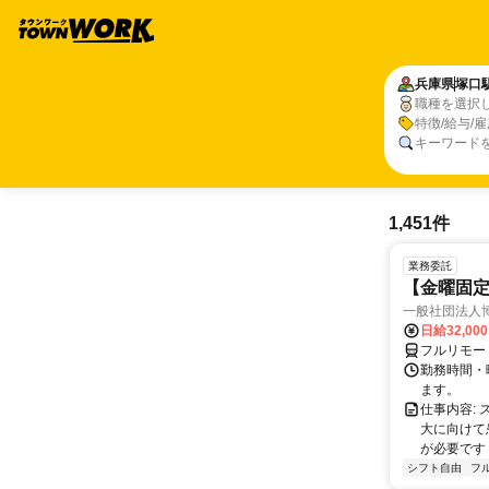
兵庫県
塚口
職種を選択
特徴/給与/
キーワード
1,451件
業務委託
【金曜固
一般社団法人
日給32,00
フルリモー
勤務時間・曜
ます。
仕事内容:
大に向けて
が必要です！
シフト自由
フ