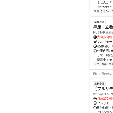
ませんか？
ぎたいけど…
週1日からOK
業務委託
早慶・立教
HUSTAR株式
完全歩合制
フルリモー
勤務時間・曜
仕事内容:
して一緒に
活躍中！★
シフト自由
フ
同じ企業の求人
業務委託
【フルリモ
株式会社Fount
月給270,0
フルリモー
勤務時間・
だける方を