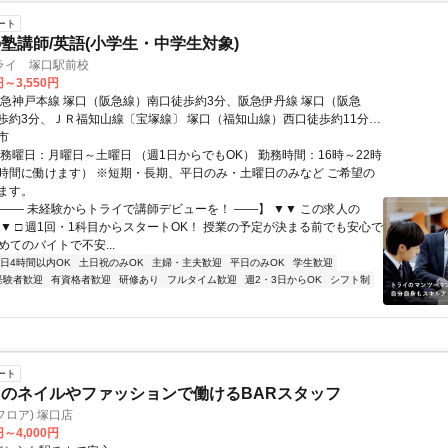
ート
塾講師/英語(小学生・中学生対象)
ライ 塚口駅前校
円～3,550円
阪急神戸本線 塚口（阪急線）南口徒歩約3分、阪急伊丹線 塚口（阪急
歩約3分、ＪＲ福知山線〔宝塚線〕 塚口（福知山線）西口徒歩約11分
駅徒歩３分
市
勤務曜日：月曜日～土曜日 （週1日からでもOK） 勤務時間：16時～22時
時間に働けます） ※短期・長期、平日のみ・土曜日のみなど ご希望の
ます。
【―― 未経験からトライで講師デビューを！ ――】 ▼▼ この求人の
 ▼▼ □ 週1回・1科目からスタートOK！ 授業の予定が決まる前でも安心で
初めてのバイトで不安...
1日4時間以内OK
土日祝のみOK
主婦・主夫歓迎
平日のみOK
学生歓迎
経験者歓迎
有資格者歓迎
研修あり
フルタイム歓迎
週2・3日からOK
シフト制
ート
のネイルやファッションで働けるBARスタッフ
(フロア) 塚口店
円～4,000円