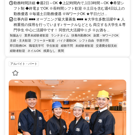
勤務時間詳細 ◆週2日～OK ◆上記時間内で,1日3時間～OK ◆希望シ
フト制 ◆終電までOK ※長時間シフト歓迎 ※土日を含む週4日以上の
勤務優遇 ※毎週土日勤務優遇 ※WワークOK ★平日だけ...
仕事内容 ■■■ オープニング級大量募集 ■■■ ★大学生多数活躍中★ 人
柄重視の採用を行っています♪ サークルなどとも 両立する大学生＆専
門学生 中心に活躍中です！ 同世代大活躍中☆彡 ※お酒を...
制服あり
業界未経験者歓迎
ランチタイム
扶養内勤務OK
副業・WワークOK
主婦・主夫歓迎
フリーター歓迎
バイク通勤OK
シフト自由
学歴不問
即日勤務OK
職場見学可
学生歓迎
経験不問
未経験者歓迎
交通費全額支給
経験者歓迎
ネイルOK
残業なし
夜間
アルバイト・パート