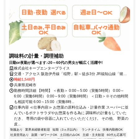
調味料の計量・調理補助
日勤or夜勤が選べます♪20～60代の男女が幅広く活躍中!
株式会社キープエンタープライス
交通・アクセス 阪急伊丹線「稲野」駅～徒歩3分 JR福知山線「猪名
寺」駅～徒歩5分 阪急神戸線「塚口」駅～自転車5分 JR福知山線「塚
時給1,548円
口」駅～自転車8分 阪急伊丹線「新伊丹」駅～自転車5分 阪急神戸線
兵庫県尼崎市
「武庫之荘」駅～自転車15分 JR神戸線「尼崎」駅～自転車20分
勤務時間詳細 【時間】 ＜夜勤＞ 0:00～5:00（実働5時間） 0:00～
6:00（実働6時間） 0:00～9:00（実働8時間） ＜日勤＞※その他時間
も相談可能 6:00～15:00（実働8時...
仕事内容 ≪仕事内容≫ お惣菜の原料仕込み・計量作業 スーパーに並
んでいるポテトサラダやお惣菜を作る為に 調味料の計量をしていた
だき、 専用の袋や容器に入れていたいただくだけ。 その他、 野菜の
皮...
制服あり
業界未経験者歓迎
短期（3ヵ月以内）
ランチタイム
扶養内勤務OK
社員登用あり
副業・WワークOK
土日祝のみOK
主婦・主夫歓迎
60代も応募可