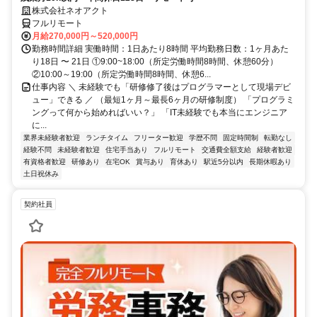
株式会社ネオアクト
フルリモート
月給270,000円～520,000円
勤務時間詳細 実働時間：1日あたり8時間 平均勤務日数：1ヶ月あた
り18日 〜 21日 ①9:00~18:00（所定労働時間8時間、休憩60分）
②10:00～19:00（所定労働時間8時間、休憩6...
仕事内容 ＼ 未経験でも「研修修了後はプログラマーとして現場デビ
ュー」できる ／ （最短1ヶ月～最長6ヶ月の研修制度） 「プログラミ
ングって何から始めればいい？」 「IT未経験でも本当にエンジニア
に...
業界未経験者歓迎
ランチタイム
フリーター歓迎
学歴不問
固定時間制
転勤なし
経験不問
未経験者歓迎
住宅手当あり
フルリモート
交通費全額支給
経験者歓迎
有資格者歓迎
研修あり
在宅OK
賞与あり
育休あり
駅近5分以内
長期休暇あり
土日祝休み
契約社員