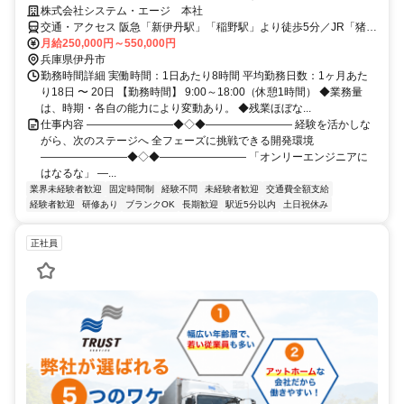
株式会社システム・エージ 本社
交通・アクセス 阪急「新伊丹駅」「稲野駅」より徒歩5分／JR「猪名
寺駅」より徒歩10分
月給250,000円～550,000円
兵庫県伊丹市
勤務時間詳細 実働時間：1日あたり8時間 平均勤務日数：1ヶ月あた
り18日 〜 20日 【勤務時間】 9:00～18:00（休憩1時間） ◆業務量
は、時期・各自の能力により変動あり。 ◆残業ほぼな...
仕事内容 ――――――――◆◇◆―――――――― 経験を活かしな
がら、次のステージへ 全フェーズに挑戦できる開発環境
――――――――◆◇◆―――――――― 「オンリーエンジニアに
はなるな」 ―...
業界未経験者歓迎
固定時間制
経験不問
未経験者歓迎
交通費全額支給
経験者歓迎
研修あり
ブランクOK
長期歓迎
駅近5分以内
土日祝休み
正社員