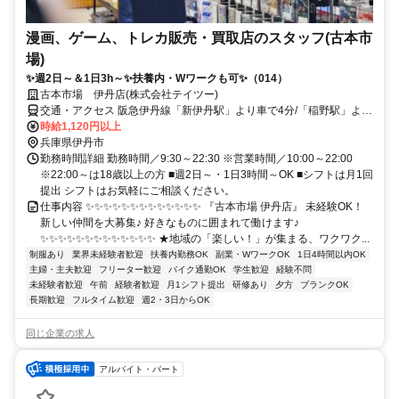
漫画、ゲーム、トレカ販売・買取店のスタッフ(古本市
場)
✨週2日～＆1日3h～✨扶養内・Wワークも可✨（014）
古本市場 伊丹店(株式会社テイツー)
交通・アクセス 阪急伊丹線「新伊丹駅」より車で4分/「稲野駅」より
車で5分/福知山線「伊丹駅」より車で5分 ◆バイク通勤OK
時給1,120円以上
兵庫県伊丹市
勤務時間詳細 勤務時間／9:30～22:30 ※営業時間／10:00～22:00
※22:00～は18歳以上の方 ■週2日～・1日3時間～OK ■シフトは月1回
提出 シフトはお気軽にご相談ください。
仕事内容 ✨✨✨✨✨✨✨✨✨✨✨✨✨ 『古本市場 伊丹店』 未経験OK！
新しい仲間を大募集♪ 好きなものに囲まれて働けます♪
✨✨✨✨✨✨✨✨✨✨✨✨✨ ★地域の「楽しい！」が集まる、ワクワク...
制服あり
業界未経験者歓迎
扶養内勤務OK
副業・WワークOK
1日4時間以内OK
主婦・主夫歓迎
フリーター歓迎
バイク通勤OK
学生歓迎
経験不問
未経験者歓迎
午前
経験者歓迎
月1シフト提出
研修あり
夕方
ブランクOK
長期歓迎
フルタイム歓迎
週2・3日からOK
同じ企業の求人
アルバイト・パート