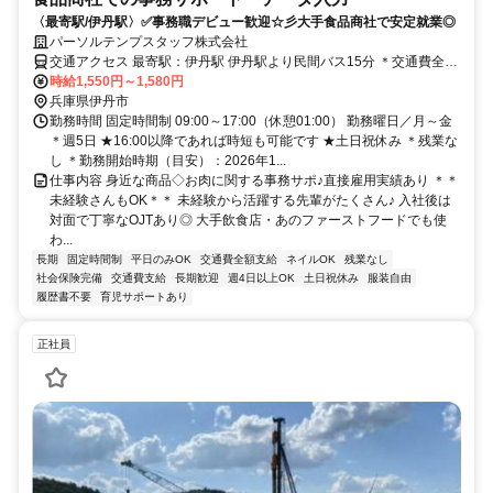
〈最寄駅/伊丹駅〉✅️事務職デビュー歓迎☆彡大手食品商社で安定就業◎
パーソルテンプスタッフ株式会社
交通アクセス 最寄駅：伊丹駅 伊丹駅より民間バス15分 ＊交通費全額
支給
時給1,550円～1,580円
兵庫県伊丹市
勤務時間 固定時間制 09:00～17:00（休憩01:00） 勤務曜日／月～金
＊週5日 ★16:00以降であれば時短も可能です ★土日祝休み ＊残業な
し ＊勤務開始時期（目安）：2026年1...
仕事内容 身近な商品◇お肉に関する事務サポ♪直接雇用実績あり ＊＊
未経験さんもOK＊＊ 未経験から活躍する先輩がたくさん♪ 入社後は
対面で丁寧なOJTあり◎ 大手飲食店・あのファーストフードでも使
わ...
長期
固定時間制
平日のみOK
交通費全額支給
ネイルOK
残業なし
社会保険完備
交通費支給
長期歓迎
週4日以上OK
土日祝休み
服装自由
履歴書不要
育児サポートあり
正社員