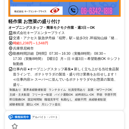
軽作業 お惣菜の盛り付け
オープニングスタッフ・簡単モクモク作業・週3日～OK
株式会社キープエンタープライス
交通・アクセス 阪急伊丹線「稲野」駅～徒歩3分 JR福知山線「猪名
寺」駅～徒歩5分 阪急神戸線「塚口」駅～自転車5分 JR福知山線「塚
時給1,238円～1,548円
口」駅～自転車8分 阪急伊丹線「新伊丹」駅～自転車5分 阪急神戸線
兵庫県尼崎市
「武庫之荘」駅～自転車15分 JR神戸線「尼崎」駅～自転車20分
勤務時間詳細 【時間】 07:30～16:30（実働8時間） 08:30～
17:30（実働8時間） 【曜日】 月～日 ※週3日～希望勤務OK ※シフト
制勤務
仕事内容 ●オープニングスタッフ募集● 新しく立ち上がる当社食品製
造ラインで、 ポテトサラダの製造・盛り付け業務をお任せします！
≪仕事内容≫ スーパーに並んでいるポテトサラダやお惣菜の製造、
盛り...
制服あり
業界未経験者歓迎
ランチタイム
社員登用あり
副業・WワークOK
主婦・主夫歓迎
フリーター歓迎
バイク通勤OK
給料前払いOK
早朝
学歴不問
即日勤務OK
固定時間制
職場見学可
転勤なし
経験不問
未経験者歓迎
経験者歓迎
週払いOK
月1シフト提出
アルバイト・パート