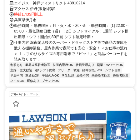
接で来社＆履歴書不要！
エイジス 神戸ディストリクト 43910214
アクセス 伊丹(阪急線)駅
時給1,435円以上
兵庫県伊丹市
勤務時間 ・勤務曜日：月・火・水・木・金 ・勤務時間： [1] 22:00～
05:00 ・最低勤務日数（週）：2日 シフトサイクル：1週間 シフト提
出期限：シフト開始の30日前 シフト確定時期：...
仕事内容 深夜閉店後のスーパー・ドラッグストア等で商品の在庫を
数える棚卸業務。屋内作業で夜間でも安心・安全！ ＜お仕事の流れ
＞ １．手のひらサイズの専用端末で『ピッ！』と商品バーコードを
読み取ります ...
制服あり
業界未経験者歓迎
扶養内勤務OK
社員登用あり
副業・WワークOK
主婦・主夫歓迎
週1シフト提出
フリーター歓迎
給料前払いOK
シフト自由
学歴不問
車通勤OK
平日のみOK
学生歓迎
経験不問
未経験者歓迎
経験者歓迎
ネイルOK
研修あり
ブランクOK
アルバイト・パート