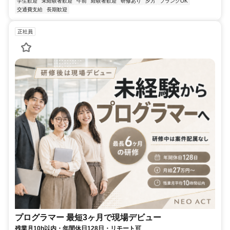
学生歓迎
未経験者歓迎
午前
経験者歓迎
研修あり
夕方
ブランクOK
交通費支給
長期歓迎
正社員
プログラマー 最短3ヶ月で現場デビュー
残業月10h以内・年間休日128日・リモート可