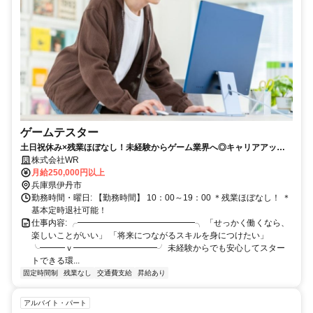
ゲームテスター
土日祝休み×残業ほぼなし！未経験からゲーム業界へ◎キャリアアップ
もしっかりサポート✨
株式会社WR
月給250,000円以上
兵庫県伊丹市
勤務時間・曜日: 【勤務時間】 10：00～19：00 ＊残業ほぼなし！ ＊
基本定時退社可能！
仕事内容: ╭━━━━━━━━━━━━━━╮ 「せっかく働くなら、
楽しいことがいい」 「将来につながるスキルを身につけたい」
╰━━━ｖ━━━━━━━━━━╯ 未経験からでも安心してスター
トできる環...
固定時間制
残業なし
交通費支給
昇給あり
アルバイト・パート