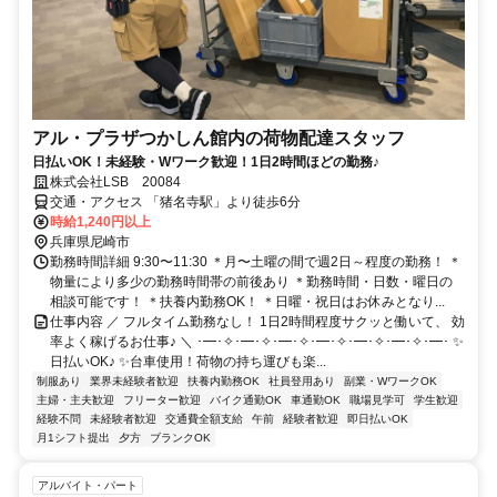
アル・プラザつかしん館内の荷物配達スタッフ
日払いOK！未経験・Wワーク歓迎！1日2時間ほどの勤務♪
株式会社LSB 20084
交通・アクセス 「猪名寺駅」より徒歩6分
時給1,240円以上
兵庫県尼崎市
勤務時間詳細 9:30〜11:30 ＊月〜土曜の間で週2日～程度の勤務！ ＊
物量により多少の勤務時間帯の前後あり ＊勤務時間・日数・曜日の
相談可能です！ ＊扶養内勤務OK！ ＊日曜・祝日はお休みとなり...
仕事内容 ／ フルタイム勤務なし！ 1日2時間程度サクッと働いて、 効
率よく稼げるお仕事♪ ＼ ･━･✧･━･✧･━･✧･━･✧･━･✧･━･✧･━･ ✨
日払いOK♪ ✨台車使用！荷物の持ち運びも楽...
制服あり
業界未経験者歓迎
扶養内勤務OK
社員登用あり
副業・WワークOK
主婦・主夫歓迎
フリーター歓迎
バイク通勤OK
車通勤OK
職場見学可
学生歓迎
経験不問
未経験者歓迎
交通費全額支給
午前
経験者歓迎
即日払いOK
月1シフト提出
夕方
ブランクOK
アルバイト・パート