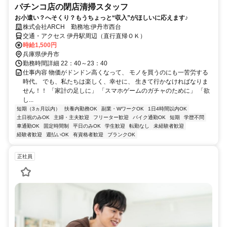
パチンコ店の閉店清掃スタッフ
お小遣い？へそくり？もうちょっと“収入”がほしいに応えます♪
株式会社ARCH 勤務地:伊丹市西台
交通・アクセス 伊丹駅周辺（直行直帰ＯＫ）
時給1,500円
兵庫県伊丹市
勤務時間詳細 22：40～23：40
仕事内容 物価がドンドン高くなって、 モノを買うのにも一苦労する
時代。 でも、私たちは楽しく、幸せに、 生きて行かなければなりま
せん！！ 「家計の足しに」 「スマホゲームのガチャのために」 「欲
し...
短期（3ヵ月以内）
扶養内勤務OK
副業・WワークOK
1日4時間以内OK
土日祝のみOK
主婦・主夫歓迎
フリーター歓迎
バイク通勤OK
短期
学歴不問
車通勤OK
固定時間制
平日のみOK
学生歓迎
転勤なし
未経験者歓迎
経験者歓迎
週払いOK
有資格者歓迎
ブランクOK
正社員