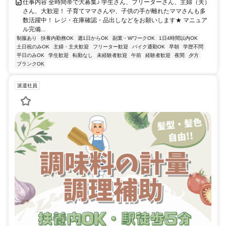
仕事内容 全時間帯で大募集♪ 学生さん、フリーターさん、主婦（夫）
さん、大歓迎！ 子育てママさんや、子供の手が離れたママさんも多
数活躍中！ レジ・在庫確認・品出しなどをお願いします★ マニュア
ル完備...
制服あり
扶養内勤務OK
週1日からOK
副業・WワークOK
1日4時間以内OK
土日祝のみOK
主婦・主夫歓迎
フリーター歓迎
バイク通勤OK
早朝
学歴不問
平日のみOK
学生歓迎
転勤なし
未経験者歓迎
午前
経験者歓迎
夜間
夕方
ブランクOK
派遣社員