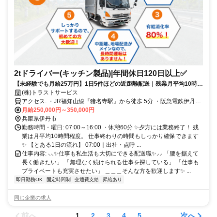
2tドライバー(キッチン製品)|年間休日120日以上✅
【未経験でも月給25万円】1日5件ほどの近距離配送｜残業月平均10時間
｜腰を据えて働ける2t配送✨
(株)トラストサービス
アクセス: ・JR福知山線『猪名寺駅』から徒歩 5分 ・阪急電鉄伊丹線
『稲野駅』から徒歩 5分 ⭕マイカー・バイク通勤OK✨
月給250,000円～350,000円
兵庫県伊丹市
勤務時間・曜日: 07:00～16:00 ・休憩60分 ✨夕方には業務終了！ 残
業は月平均10時間程度。 仕事終わりの時間もしっかり確保できます
✨ 【とある1日の流れ】 07:00｜出社・点呼 ...
仕事内容: ⸜⸜✨仕事も私生活も大切にできる配送職✨⸝⸝ 「腰を据えて
長く働きたい」 「無理なく続けられる仕事を探している」 「仕事も
プライベートも充実させたい」 ＿＿＿そんな方を歓迎します✨ ...
即日勤務OK
固定時間制
交通費支給
昇給あり
同じ企業の求人
前へ
次へ
1
2
3
4
5