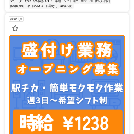
フリーター歓迎
給料前払いOK
早朝
シフト自由
学歴不問
固定時間制
職場見学可
平日のみOK
転勤なし
経験不問
派遣社員