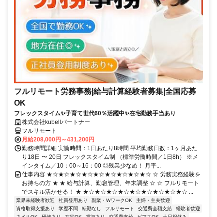
フルリモート労務事務|給与計算経験者募集|全国応募
OK
フレックスタイム✨子育て世代60％活躍中✨在宅勤務手当あり
株式会社kubellパートナー
フルリモート
月給208,000円～431,200円
勤務時間詳細 実働時間：1日あたり8時間 平均勤務日数：1ヶ月あた
り18日 〜 20日 フレックスタイム制 （標準労働時間／1日8h） ※メ
インタイム／10：00～16：00 ◎残業少なめ！ 月平...
仕事内容 ★☆★☆★☆★☆★☆★☆★☆★☆★☆ ☆ 労務実務経験を
お持ちの方 ★ ★ 給与計算、勤怠管理、年末調整 ☆ ☆ フルリモート
でスキル活かせる！ ★ ★☆★☆★☆★☆★☆★☆★☆★☆★☆ ...
業界未経験者歓迎
社員登用あり
副業・WワークOK
主婦・主夫歓迎
資格取得支援あり
学歴不問
転勤なし
フルリモート
交通費全額支給
経験者歓迎
ネイルOK
研修あり
在宅OK
賞与あり
交通費支給
ピアスOK
土日祝休み