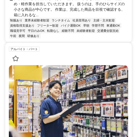
め・軽作業を担当していただきます。 扱うのは、手のひらサイズの
小さな商品が中心です。 作業は、完成した商品を目視で確認する、
箱に入れるな...
制服あり
業界未経験者歓迎
ランチタイム
社員登用あり
主婦・主夫歓迎
資格取得支援あり
フリーター歓迎
バイク通勤OK
早朝
学歴不問
車通勤OK
職場見学可
平日のみOK
転勤なし
経験不問
未経験者歓迎
交通費全額支給
午前
夜間
研修あり
アルバイト・パート