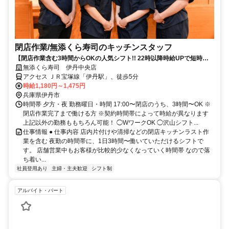
閉店作業​/無添くら寿司の​キッチンスタッフ
【閉店作業含む3時間からOKの人気シフト!! 22時以降時給UPで短時間
で稼げる】
無添くら寿司 伊丹中央店
アクセス ＪＲ宝塚線「伊丹駅」、徒歩5分
時給1,180円～1,475円
兵庫県伊丹市
時間帯 夕方・夜 勤務曜日・時間 17:00〜閉店のうち、3時間〜OK ※
閉店作業完了まで働ける方 ※契約時間帯によって時給が異なります
上記以外の勤務ももちろん可能！ ◯WワークOK ◯沢山シフト...
仕事情報 ● 仕事内容 店内片付けや清掃などの閉店キッチンラスト作
業を含む 夜勤の時間帯に、1日3時間〜働いていただけるシフトで
す。 店舗営業中もお客様が比較的少なくなっていく時間帯 なので落
ち着い...
社員登用あり
主婦・主夫歓迎
シフト制
アルバイト・パート