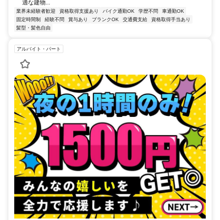
適な建物...
業界未経験者歓迎
資格取得支援あり
バイク通勤OK
学歴不問
車通勤OK
固定時間制
経験不問
賞与あり
ブランクOK
交通費支給
資格取得手当あり
髪型・髪色自由
アルバイト・パート