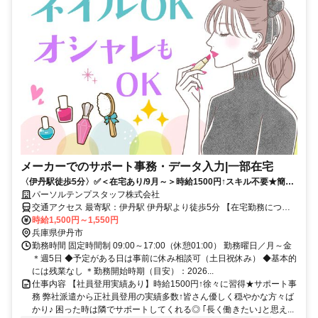
メーカーでのサポート事務・データ入力|一部在宅
〈伊丹駅徒歩5分〉✅️＜在宅あり/9月～＞時給1500円↑スキル不要★簡単
サポート事務♪
パーソルテンプスタッフ株式会社
交通アクセス 最寄駅：伊丹駅 伊丹駅より徒歩5分 【在宅勤務につい
時給1,500円～1,550円
て】 一部在宅 在宅勤務日数：週1～2日 ＊交通費全額支給
兵庫県伊丹市
勤務時間 固定時間制 09:00～17:00（休憩01:00） 勤務曜日／月～金
＊週5日 ◆予定がある日は事前に休み相談可（土日祝休み） ◆基本的
には残業なし ＊勤務開始時期（目安）：2026...
仕事内容 【社員登用実績あり】時給1500円↑徐々に習得★サポート事
務 弊社派遣から正社員登用の実績多数↑皆さん優しく穏やかな方々ば
かり♪ 困った時は隣でサポートしてくれる◎ ｢長く働きたい｣と思え...