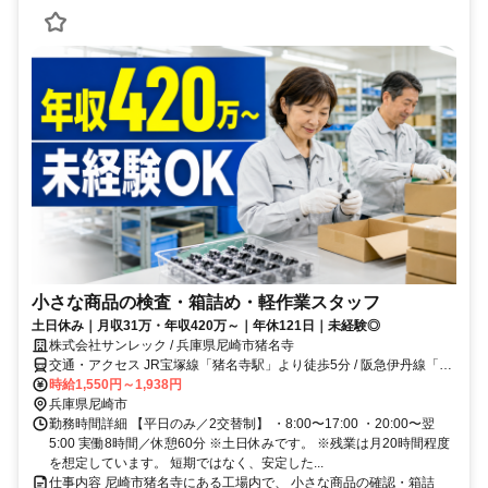
小さな商品の検査・箱詰め・軽作業スタッフ
土日休み｜月収31万・年収420万～｜年休121日｜未経験◎
株式会社サンレック / 兵庫県尼崎市猪名寺
交通・アクセス JR宝塚線「猪名寺駅」より徒歩5分 / 阪急伊丹線「稲
野駅」より徒歩5分
時給1,550円～1,938円
兵庫県尼崎市
勤務時間詳細 【平日のみ／2交替制】 ・8:00〜17:00 ・20:00〜翌
5:00 実働8時間／休憩60分 ※土日休みです。 ※残業は月20時間程度
を想定しています。 短期ではなく、安定した...
仕事内容 尼崎市猪名寺にある工場内で、 小さな商品の確認・箱詰