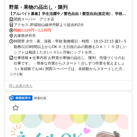
野菜・果物の品出し・陳列
【アルバイト募集】学生活躍中／髪色自由！髪型自由(規定有) 、学校行
事などのシフト相談OK！
関西スーパー アリオ店
アクセス JR福知山線伊丹駅より徒歩約2分
時給1,120円～1,130円
兵庫県伊丹市
時間帯 夕方・夜、深夜・早朝 勤務曜日・時間 ・18:15-22:15 週3～5
勤務/1日3時間以上からOK ※ 土日祝のみの勤務もＯＫ！！ ※ 詳しい
シフトは相談ください♪ ※1ヶ月毎にシフトを作...
仕事情報 ● 仕事内容 お野菜や果物の品出し、陳列、売場づくりのお
仕事です。 ・簡単な作業からスタート！少しずつ作業を覚えましょ
う♪ 未経験でもok♪ 関西スーパーでは、未経験からスタートした方...
シフト制
同じ企業の求人
派遣社員