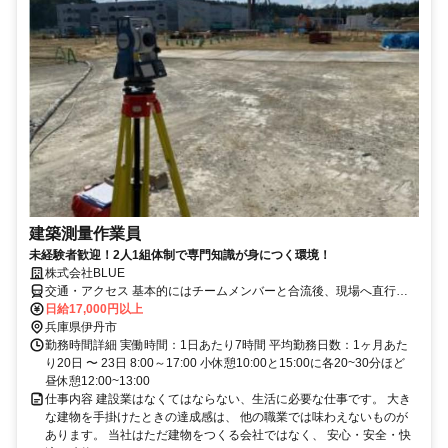
建築測量作業員
未経験者歓迎！2人1組体制で専門知識が身につく環境！
株式会社BLUE
交通・アクセス 基本的にはチームメンバーと合流後、現場へ直行直
帰
日給17,000円以上
兵庫県伊丹市
勤務時間詳細 実働時間：1日あたり7時間 平均勤務日数：1ヶ月あた
り20日 〜 23日 8:00～17:00 小休憩10:00と15:00に各20~30分ほど
昼休憩12:00~13:00
仕事内容 建設業はなくてはならない、生活に必要な仕事です。 大き
な建物を手掛けたときの達成感は、 他の職業では味わえないものが
あります。 当社はただ建物をつくる会社ではなく、 安心・安全・快