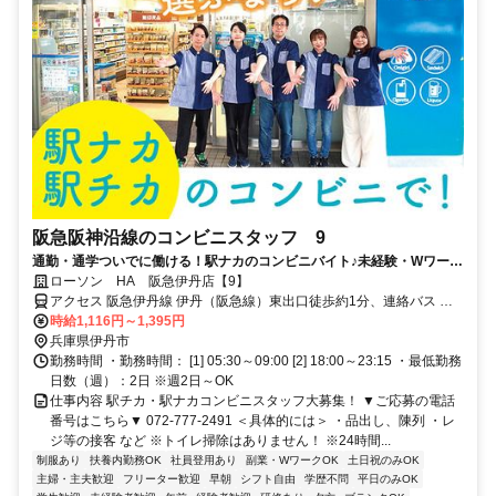
阪急阪神沿線のコンビニスタッフ 9
通勤・通学ついでに働ける！駅ナカのコンビニバイト♪未経験・Wワーク
OK・お得な従業員割引あり！
ローソン HA 阪急伊丹店【9】
アクセス 阪急伊丹線 伊丹（阪急線）東出口徒歩約1分、連絡バス 伊
丹（阪急線）東出口徒歩約1分、ＪＲ福知山線〔宝塚線〕 伊丹（福知
時給1,116円～1,395円
山線）西口徒歩約12分
兵庫県伊丹市
勤務時間 ・勤務時間： [1] 05:30～09:00 [2] 18:00～23:15 ・最低勤務
日数（週）：2日 ※週2日～OK
仕事内容 駅チカ・駅ナカコンビニスタッフ大募集！ ▼ご応募の電話
番号はこちら▼ 072-777-2491 ＜具体的には＞ ・品出し、陳列 ・レ
ジ等の接客 など ※トイレ掃除はありません！ ※24時間...
制服あり
扶養内勤務OK
社員登用あり
副業・WワークOK
土日祝のみOK
主婦・主夫歓迎
フリーター歓迎
早朝
シフト自由
学歴不問
平日のみOK