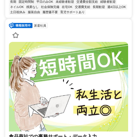
長期
固定時間制
平日のみOK
未経験者歓迎
交通費全額支給
経験者歓迎
ネイルOK
残業なし
社会保険完備
在宅OK
交通費支給
長期歓迎
週4日以上OK
土日祝休み
服装自由
履歴書不要
育児サポートあり
派遣社員
食品商社での事務サポート・データ入力