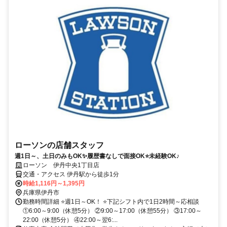
ローソンの店舗スタッフ
週1日～、土日のみもOK✨履歴書なしで面接OK⭐未経験OK♪
ローソン 伊丹中央1丁目店
交通・アクセス 伊丹駅から徒歩1分
時給1,116円～1,395円
兵庫県伊丹市
勤務時間詳細 ⭐週1日～OK！ ⭐下記シフト内で1日2時間～応相談
①6:00～9:00（休憩5分） ②9:00～17:00（休憩55分） ③17:00～
22:00（休憩5分） ④22:00～翌6:...