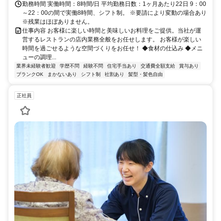
バス20分
勤務時間 実働時間：8時間/日 平均勤務日数：1ヶ月あたり22日 9：00
～22：00の間で実働8時間、シフト制。 ※要請により変動の場合あり
※残業はほぼありません。
仕事内容 お客様に楽しい時間と美味しいお料理をご提供。当社が運
営するレストランの店内業務全般をお任せします。 お客様が楽しい
時間を過ごせるような空間づくりをお任せ！ ◆食材の仕込み ◆メニ
ューの調理...
業界未経験者歓迎
学歴不問
経験不問
住宅手当あり
交通費全額支給
賞与あり
ブランクOK
まかないあり
シフト制
社割あり
髪型・髪色自由
正社員