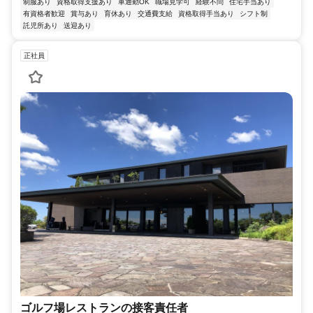
制服あり
資格取得支援あり
車通勤OK
職場見学可
経験不問
住宅手当あり
有資格者歓迎
賞与あり
育休あり
交通費支給
資格取得手当あり
シフト制
託児所あり
送迎あり
正社員
ゴルフ場レストランの接客責任者