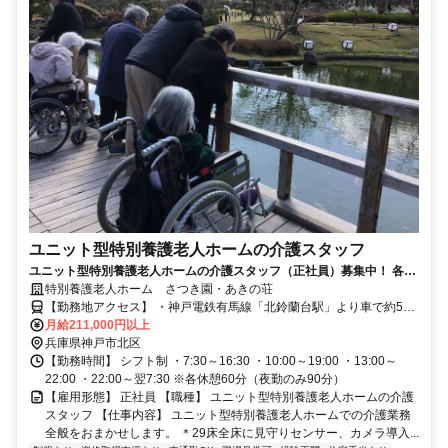
ユニット型特別養護老人ホームの介護スタッフ
ユニット型特別養護老人ホームの介護スタッフ（正社員）募集中！ 各種
手当、福利厚生充実で腰を据えて働けます＊
特別養護老人ホーム さつき園・あきの荘
【勤務地アクセス】 ・神戸電鉄有馬線「北鈴蘭台駅」より車で約5分
程度 ・神戸電鉄各線「鈴蘭台駅」より車で約7分程度 ＼「鈴蘭台駅」
月給211,000円以上
兵庫県神戸市北区
より無料送迎あり！／ 〇車通勤可（無料駐車場あり）
【勤務時間】 シフト制 ・7:30～16:30 ・10:00～19:00 ・13:00～
22:00 ・22:00～翌7:30 ※各休憩60分（夜勤のみ90分）
【雇用形態】 正社員 【職種】 ユニット型特別養護老人ホームの介護
スタッフ 【仕事内容】 ユニット型特別養護老人ホームでの介護業務
全般をおまかせします。 ＊29床全床に見守りセンサー、カメラ導入...