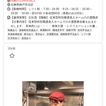
程度 ・神戸電鉄各線「鈴蘭台駅」より車で約7分程度 ＼「鈴蘭台駅」
月給211,000円以上
兵庫県神戸市北区
より無料送迎あり！／ 〇車通勤可（無料駐車場あり）
【勤務時間】 シフト制 ・7:30～16:30 ・9:15～18:15 ・10:30～
19:30 ・16:00～翌10:00 ※各休憩60分（夜勤のみ120分）
【雇用形態】 正社員 【職種】 従来型特別養護老人ホームの介護職員
【仕事内容】 従来型特別養護老人ホームでの介護業務全般をおまか
せします。 具体的には・・・ ・身体介護 ・レクリエーションや趣...
制服あり
資格取得支援あり
車通勤OK
職場見学可
経験不問
住宅手当あり
有資格者歓迎
賞与あり
育休あり
交通費支給
資格取得手当あり
シフト制
託児所あり
送迎あり
正社員