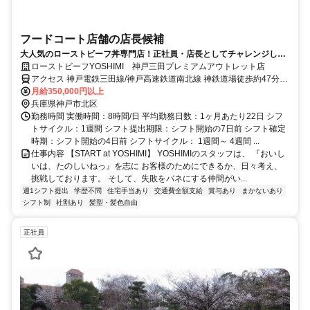
フードコート店舗の店長候補
大人気のローストビーフ丼専門店！正社員・店長としてチャレンジした
い方歓迎◎
ローストビーフYOSHIMI 神戸三田プレミアムアウトレット店
アクセス 神戸電鉄三田線/神戸高速鉄道南北線 神鉄道場徒歩約47分、
神戸電鉄三田線/神戸高速鉄道南北線 横山（兵庫県）北口徒歩約48
月給350,000円以上
分、神戸電鉄公園都市線 横山（兵庫県）北口徒歩約48分 三田駅から
兵庫県神戸市北区
バス20分
勤務時間 実働時間：8時間/日 平均勤務日数：1ヶ月あたり22日 シフ
トサイクル：1週間 シフト提出期限：シフト開始の7日前 シフト確定
時期：シフト開始の4日前 シフトサイクル： 1週間～ 4週間 ...
仕事内容 【START at YOSHIMI】 YOSHIMIのスタッフは、 『おいし
いは、たのしいねっ』を志に お客様のためにできるか、日々考え、
挑戦しております。 そして、失敗をバネにする仲間がい...
週1シフト提出
学歴不問
住宅手当あり
交通費全額支給
賞与あり
まかないあり
シフト制
社割あり
髪型・髪色自由
正社員