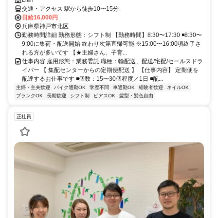
Lien
交通・アクセス 駅から徒歩10〜15分
日給16,000円
兵庫県神戸市北区
勤務時間詳細 勤務形態：シフト制 【勤務時間】8:30〜17:30 ◾️8:30〜
9:00に集荷・配送開始 終わり次第直帰可能 ※15:00〜16:00頃終了さ
れる方が多いです 【★主婦さん、子育...
仕事内容 雇用形態：業務委託 職種：輸配送、配送/宅配/セールスドラ
イバー 【 集配センターからの定期便配送 】 【仕事内容】 定期便を
配達するお仕事です ◾️個数：15〜30個程度／1日 ◾️配...
主婦・主夫歓迎
バイク通勤OK
学歴不問
車通勤OK
経験者歓迎
ネイルOK
ブランクOK
長期歓迎
シフト制
ピアスOK
髪型・髪色自由
正社員