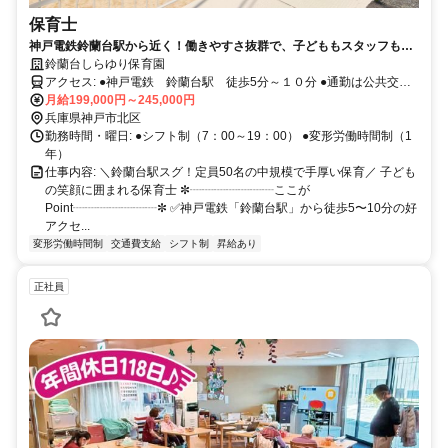
保育士
神戸電鉄鈴蘭台駅から近く！働きやすさ抜群で、子どももスタッフも大
切にしている職場です。
鈴蘭台しらゆり保育園
アクセス: ●神戸電鉄 鈴蘭台駅 徒歩5分～１０分 ●通勤は公共交通
機関か徒歩となります。
月給199,000円～245,000円
兵庫県神戸市北区
勤務時間・曜日: ●シフト制（7：00～19：00） ●変形労働時間制（1
年）
仕事内容: ＼鈴蘭台駅スグ！定員50名の中規模で手厚い保育／ 子ども
の笑顔に囲まれる保育士 ✼┈┈┈┈┈┈┈ここが
Point┈┈┈┈┈┈┈✼ ✅神戸電鉄「鈴蘭台駅」から徒歩5〜10分の好
アクセ...
変形労働時間制
交通費支給
シフト制
昇給あり
正社員