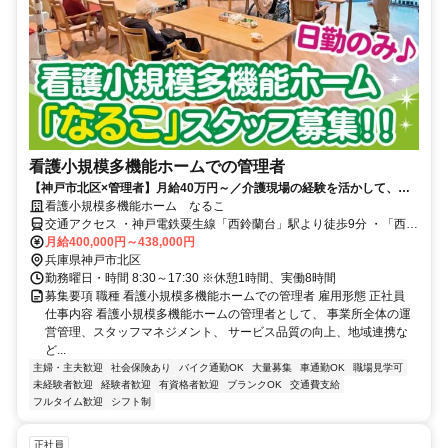
看護小規模多機能ホームでの管理者
【神戸市北区×管理者】月給40万円～／介護現場の経験を活かして、事
業所づくりを担う管理者へ！
看護小規模多機能ホーム なるこ
交通アクセス ・神戸電鉄粟生線「西鈴蘭台」駅より徒歩9分 ・「西鈴
蘭台駅前」バス停より徒歩9分
月給400,000円～438,000円
兵庫県神戸市北区
勤務曜日・時間 8:30～17:30 ※休憩1時間、実働8時間
募集要項 職種 看護小規模多機能ホームでの管理者 雇用形態 正社員
仕事内容 看護小規模多機能ホームの管理者として、 事業所全体の運
営管理、スタッフマネジメント、 サービス品質の向上、地域連携な
ど...
主婦・主夫歓迎
社会保険あり
バイク通勤OK
大量募集
車通勤OK
職場見学可
未経験者歓迎
経験者歓迎
有資格者歓迎
ブランクOK
交通費支給
フルタイム歓迎
シフト制
正社員