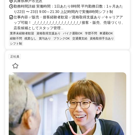
兵庫県神戸市北区
勤務時間詳細 実働時間：1日あたり8時間 平均勤務日数：1ヶ月あた
り22日 〜 23日 9:00～21:30 上記時間内で実働8時間シフト制
仕事内容 ✅販売・接客経験者歓迎 ✅資格取得支援あり ✅キャリアア
ップ可能！ _/_/_/_/_/_/_/_/_/_/_/_/_/_/_/_/ 接客・販売、売場づくり、
店長候補としてスタッフ管理...
業界未経験者歓迎
資格取得支援あり
バイク通勤OK
学歴不問
車通勤OK
経験不問
残業なし
賞与あり
ブランクOK
交通費支給
資格取得手当あり
シフト制
正社員