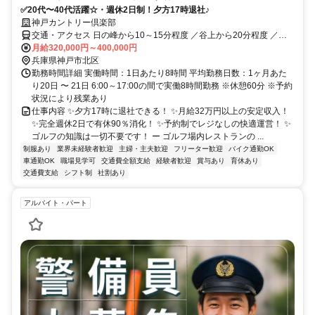
✅20代〜40代活躍☆・週休2日制！夕方17時退社♪
神戸カントリー倶楽部
交通・アクセス 日の峰から10～15分程度 ／谷上から20分程度 ／西
神中央工業団地から25分程度 ／志染駅から15分程度／南ウッディー
月給320,000円～400,000円
タウンから35分程度） ・岡場駅から(30分程度)
兵庫県神戸市北区
勤務時間詳細 実働時間：1日あたり8時間 平均勤務日数：1ヶ月あた
り20日 〜 21日 6:00～17:00の間で実働8時間勤務 ※休憩60分 ※予約
状況により残業あり
仕事内容 ✨夕方17時に退社できる！ ✨月給32万円以上の安定収入！
✨完全週休2日で有休90％消化！ ✨予約制でレジなしの快適運営！ ✨
ゴルフの知識は一切不要です！ ー ゴルフ場内レストランの ...
制服あり
業界未経験者歓迎
主婦・主夫歓迎
フリーター歓迎
バイク通勤OK
車通勤OK
職場見学可
交通費全額支給
経験者歓迎
賞与あり
育休あり
交通費支給
シフト制
社割あり
アルバイト・パート