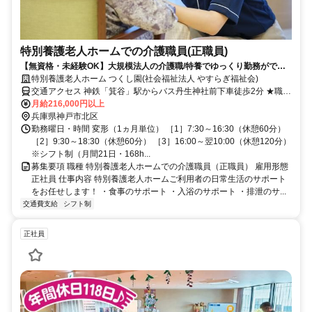
特別養護老人ホームでの介護職員(正職員)
【無資格・未経験OK】大規模法人の介護職/特養でゆっくり勤務ができ
ます/職種限定手当あり★
特別養護老人ホーム つくし園(社会福祉法人 やすらぎ福祉会)
交通アクセス 神鉄「箕谷」駅からバス丹生神社前下車徒歩2分 ★職員
の勤務に合わせた職員送迎車を運行中！ ★マイカー通勤OK！
月給216,000円以上
兵庫県神戸市北区
勤務曜日・時間 変形（1ヵ月単位） ［1］7:30～16:30（休憩60分）
［2］9:30～18:30（休憩60分） ［3］16:00～翌10:00（休憩120分）
※シフト制（月間21日・168h...
募集要項 職種 特別養護老人ホームでの介護職員（正職員） 雇用形態
正社員 仕事内容 特別養護老人ホームご利用者の日常生活のサポート
をお任せします！ ・食事のサポート ・入浴のサポート ・排泄のサ...
交通費支給
シフト制
正社員