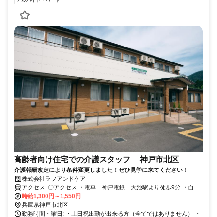
アルバイト・パート
高齢者向け住宅での介護スタッフ 神戸市北区
介護報酬改定により条件変更しました！ぜひ見学に来てください！
株式会社ラフアンドケア
アクセス: 〇アクセス ・電車 神戸電鉄 大池駅より徒歩9分 ・自家
用車・バイク・自転車通勤可(敷地内に無料駐車場有) ・公共交通機
時給1,300円～1,550円
関・自家用車・バイクは会社の規定により通勤手当支給
兵庫県神戸市北区
勤務時間・曜日: ・土日祝出勤が出来る方（全てではありません） ・