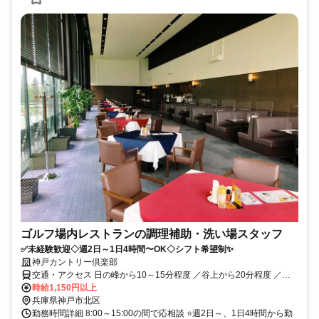
ゴルフ場内レストランの調理補助・洗い場スタッフ
✅未経験歓迎◇週2日～1日4時間〜OK◇シフト希望制✨
神戸カントリー倶楽部
交通・アクセス 日の峰から10～15分程度 ／谷上から20分程度 ／西
神中央工業団地から25分程度 ／志染駅から15分程度／南ウッディー
時給1,150円以上
タウンから35分程度） ・岡場駅から(30分程度)
兵庫県神戸市北区
勤務時間詳細 8:00～15:00の間で応相談 ⭐週2日～、1日4時間から勤