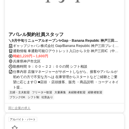
アパレル契約社員スタッフ
＼9月中旬リニューアルオープン✨Gap・Banana Republic 神戸三田プ
レミアムアウトレット契約社員スタッフ✨大募集／
ギャップジャパン株式会社 Gap/Banana Republic 神戸三田プレミア
ムアウトレット
通勤情報 車通勤可能◎アウトレット入口から３分 神戸三田IC（中国
自動車道）から約3km、車で約10分 ／ JR宝塚線で三田駅まで → 三
時給1,220円～1,600円
田駅10番バス乗り場から神戸三田アウトレット行きバス 所要時間：
兵庫県神戸市北区
バス約20分
勤務時間 ９：００～２２：００の間 シフト相談
仕事内容 店舗マネージャーがサポートしながら、接客やアパレルが
初めての方で不安な方へは 在庫管理からスタートなどご経験とご要
望に応じます◎ ■店頭 ・店頭接客、販売 ・商品説明 ・コーディネイ
ト提...
主婦・主夫歓迎
フリーター歓迎
大量募集
未経験者歓迎
経験者歓迎
ブランクOK
シフト制
社割あり
同じ企業の求人
アルバイト・パート