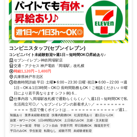
コンビニスタッフ(セブンイレブン)
コンビニバイト未経験歓迎✨週1日～短時間OK◎昇給あり♪
セブン-イレブン神鉄岡場駅店
交通・アクセス 神戸電鉄「岡場駅」改札横
時給1,120円～1,400円
兵庫県神戸市北区
勤務時間詳細 平日･土曜▶6:00～23:30 日曜･祝日▶6:00～22:00 ⇒週
1日～OK＆1日3時間～OK◎ 長時間勤務もOK！ご相談ください♪ ※曜
日により若干異なります シフト例) 6...
仕事内容 ＼岡場駅改札横で通勤らくらく♪／ ＼週1日～短時間OKで私
生活両立可◎／ ＼セブンイレブンの新着求人✨／ ＝＝＝＝＝＝＝＝
＝＝＝＝ 当店で働くポイントは… ＝＝＝＝＝＝＝＝＝＝＝＝ ✅週1...
制服あり
業界未経験者歓迎
扶養内勤務OK
社員登用あり
週1日からOK
副業・WワークOK
1日4時間以内OK
土日祝のみOK
主婦・主夫歓迎
フリーター歓迎
早朝
シフト自由
学歴不問
即日勤務OK
職場見学可
平日のみOK
学生歓迎
転勤なし
経験不問
未経験者歓迎