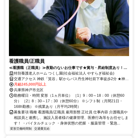
看護職員/正職員
≪看護職（正職員）≫夜勤のないお仕事です★賞与・昇給制度あり！大
規模法人ならではの待遇が魅力です◎
特別養護老人ホーム つくし園(社会福祉法人 やすらぎ福祉会)
交通アクセス 神鉄「箕谷」駅からバス丹生神社前下車徒歩2分 ★神鉄
「箕谷」駅⇔施設間にて、通勤に便利な職員送迎車運行中です ★マ
月給245,000円以上
イカー通勤OK！
兵庫県神戸市北区
勤務曜日・時間 変形（1ヵ月単位） ［1］9：00～18：00（休憩60
分） ［2］8：30～17：30（休憩60分） ※シフト制（月間21日・
168h勤務） ※残業あり（月平均2時間）
募集要項 職種 看護職員/正職員 雇用形態 正社員 仕事内容 介護職員や
相談員と連携し、施設入居者様の健康管理、医療行為等をお任せしま
す！ ・バイタルチェック ・身体状態の把握 ・服薬管理 ・緊急...
変形労働時間制
交通費支給