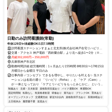
日勤のみ訪問看護師(常勤)
年休129日✨/未経験OK/1日7.5時間
訪問看護ステーションすまぁと北支所(株式会社神戸在宅リハビリテ
ーション事業団)
交通・アクセス 神戸電鉄「西鈴蘭台駅」より北へ徒歩1〜2分（※神
戸北郵便局の向かいのビル）
月給302,000円～350,000円
兵庫県神戸市北区
勤務時間詳細 総労働時間：1ヶ月あたり155時間 8時30分〜17時15分
月曜日から金曜日 平日のみ
仕事内容 ✅コンセプト できるを増やし、やりたいを叶える✨ 当ステ
ーションは名前の通り 「リハビリ（Reha）」と 「ケア（Care）」
が 一体となっており 「ケアとリハビリをもっとみじかに」 という...
制服あり
主婦・主夫歓迎
資格取得支援あり
バイク通勤OK
車通勤OK
固定時間制
転勤なし
有資格者歓迎
研修あり
賞与あり
ブランクOK
育休あり
オープニングスタッフ
交通費支給
駅近5分以内
資格取得手当あり
長期休暇あり
土日祝休み
履歴書不要
送迎あり