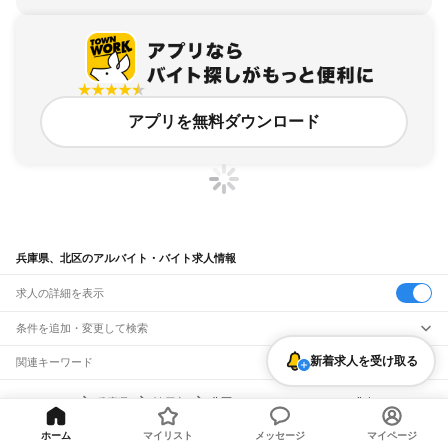
アプリを無料ダウンロード
兵庫県、北区のアルバイト・バイト求人情報
求人の詳細を表示
条件を追加・変更して検索
新着求人を受け取る
市区町村を追加・変更
関連キーワード
兵庫県 神戸市 神戸市北区
兵庫県 神戸市 北区 神戸北
兵庫県 神戸市北区
兵庫県
駅を追加・変更
バイトTOP
兵庫県
神戸市
北区のアルバイト・バイト・求人
兵庫県 神戸市 北区 神戸北町
兵庫県 神戸市 北区 兵庫県神戸市北区
兵庫県
すべて
神戸市
すべて
職種を追加・変更
JR神戸線(大阪～神戸)
ホーム
マイリスト
メッセージ
マイページ
東灘区
灘区
兵庫区
長田区
須磨区
垂水区
北区
中央区
西区