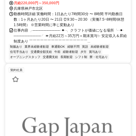
分 ★車通勤OK
月給220,000円～350,000円
兵庫県神戸市北区
勤務時間詳細 実働時間：1日あたり7時間30分 〜 8時間 平均勤務日
数：1ヶ月あたり20日 〜 21日 ⏰9:30～20:30 （実働7.5~8時間/休憩
1.5時間） ※営業時間に準じ変動あり
仕事内容 ╭──────────･◾️･╮ クラフトが価値になる場所 ╰･◾️･
──────────╯ ⏩月給22万～35万円＋期末賞与✨ 安定収入＆昇給
制度あり ￣￣￣￣￣￣￣￣￣￣￣￣￣￣￣￣...
制服あり
業界未経験者歓迎
車通勤OK
経験不問
英語
未経験者歓迎
住宅手当あり
交通費全額支給
午前
経験者歓迎
夕方
賞与あり
オープニングスタッフ
交通費支給
長期歓迎
シフト制
寮・社宅あり
契約社員