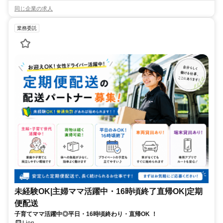
同じ企業の求人
業務委託
未経験OK|主婦ママ活躍中・16時頃終了直帰OK|定期
便配送
子育てママ活躍中◎平日・16時頃終わり・直帰OK ！