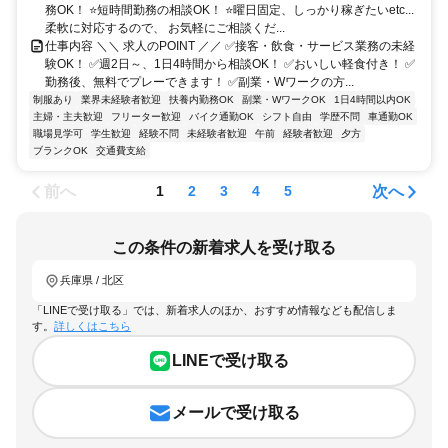
務OK！ ⭐短時間勤務の相談OK！ ⭐曜日固定、しっかり稼ぎたいetc...
柔軟に対応するので、 お気軽にご相談くだ...
仕事内容 ＼＼ 求人のPOINT ／／ ✅接客・飲食・サービス業務の未経
験OK！ ✅週2日～、1日4時間から相談OK！ ✅おいしい軽食付き！ ✅
勤務後、無料でプレーできます！ ✅副業・Wワークの方...
制服あり
業界未経験者歓迎
扶養内勤務OK
副業・WワークOK
1日4時間以内OK
主婦・主夫歓迎
フリーター歓迎
バイク通勤OK
シフト自由
学歴不問
車通勤OK
職場見学可
学生歓迎
経験不問
未経験者歓迎
午前
経験者歓迎
夕方
ブランクOK
交通費支給
前へ
次へ
1
2
3
4
5
この条件の新着求人を受け取る
兵庫県 / 北区
「LINEで受け取る」では、新着求人のほか、おすすめ情報なども配信しま
す。
詳しくはこちら
LINEで受け取る
メールで受け取る