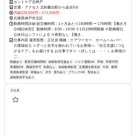
セントケア北神戸
交通・アクセス 北鈴蘭台駅から徒歩5分
月給228,500円～272,500円
兵庫県神戸市北区
勤務時間詳細 総労働時間：1ヶ月あたり160時間 〜 176時間 【働き方
➀4勤3休型】 勤務時間：8:00～19:00 ※1日10時間勤務 ※勤務曜日、
公休日はシフトによる ※夜勤なし 【働き...
仕事内容 雇用形態：正社員 職種：ケアワーカー、ホームヘルパー、
介護福祉士 ☆ずっと在宅を願われているお客様へ 『自立支援につな
がるケア』をお届けする お仕事です☆ ＜詳しくは・・・＞ お客様の
ご...
制服あり
変形労働時間制
資格取得支援あり
バイク通勤OK
早朝
学歴不問
車通勤OK
職場見学可
転勤なし
未経験者歓迎
交通費全額支給
午前
夜間
有資格者歓迎
研修あり
夕方
賞与あり
ブランクOK
育休あり
資格取得手当あり
正社員