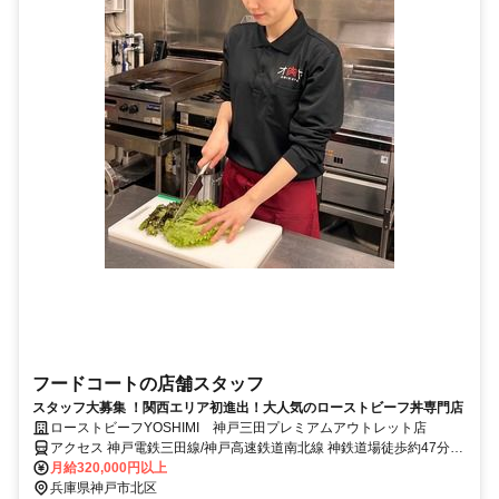
フードコートの店舗スタッフ
スタッフ大募集 ！関西エリア初進出！大人気のローストビーフ丼専門店
ローストビーフYOSHIMI 神戸三田プレミアムアウトレット店
アクセス 神戸電鉄三田線/神戸高速鉄道南北線 神鉄道場徒歩約47分、
神戸電鉄三田線/神戸高速鉄道南北線 横山（兵庫県）北口徒歩約48
月給320,000円以上
分、神戸電鉄公園都市線 横山（兵庫県）北口徒歩約48分 三田駅から
兵庫県神戸市北区