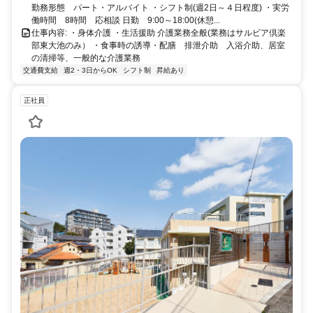
勤務形態 パート・アルバイト ・シフト制(週2日～４日程度) ・実労
働時間 8時間 応相談 日勤 9:00～18:00(休憩...
仕事内容: ・身体介護 ・生活援助 介護業務全般(業務はサルビア倶楽
部東大池のみ） ・食事時の誘導・配膳 排泄介助 入浴介助、居室
の清掃等、一般的な介護業務
交通費支給
週2・3日からOK
シフト制
昇給あり
正社員