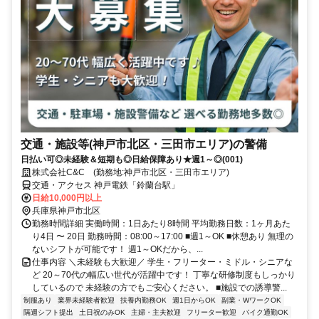
交通・施設等(神戸市北区・三田市エリア)の警備
日払い可◎未経験＆短期も◎日給保障あり★週1～◎(001)
株式会社C&C (勤務地:神戸市北区・三田市エリア)
交通・アクセス 神戸電鉄「鈴蘭台駅」
日給10,000円以上
兵庫県神戸市北区
勤務時間詳細 実働時間：1日あたり8時間 平均勤務日数：1ヶ月あた
り4日 〜 20日 勤務時間：08:00～17:00 ■週1～OK ■休憩あり 無理の
ないシフトが可能です！ 週1～OKだから、...
仕事内容 ＼未経験も大歓迎／ 学生・フリーター・ミドル・シニアな
ど 20～70代の幅広い世代が活躍中です！ 丁寧な研修制度もしっかり
しているので 未経験の方でもご安心ください。 ■施設での誘導警...
制服あり
業界未経験者歓迎
扶養内勤務OK
週1日からOK
副業・WワークOK
隔週シフト提出
土日祝のみOK
主婦・主夫歓迎
フリーター歓迎
バイク通勤OK