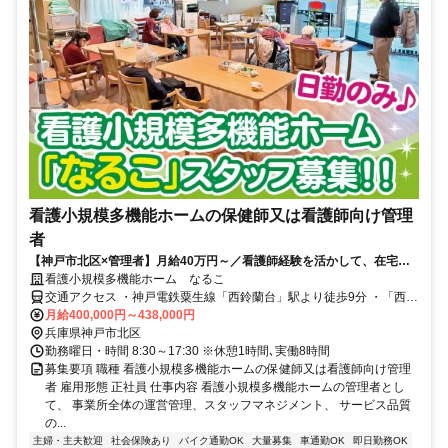
看護小規模多機能ホームの保健師又は看護師向け管理
者
【神戸市北区×管理者】月給40万円～／看護師経験を活かして、在宅支
援の中心を担う管理者へ
看護小規模多機能ホーム なるこ
交通アクセス ・神戸電鉄粟生線「西鈴蘭台」駅より徒歩9分 ・「西鈴
蘭台駅前」バス停より徒歩9分
月給400,000円～438,000円
兵庫県神戸市北区
勤務曜日・時間 8:30～17:30 ※休憩1時間､実働8時間
募集要項 職種 看護小規模多機能ホームの保健師又は看護師向け管理
者 雇用形態 正社員 仕事内容 看護小規模多機能ホームの管理者とし
て、 事業所全体の運営管理、スタッフマネジメント、 サービス品質
の...
主婦・主夫歓迎
社会保険あり
バイク通勤OK
大量募集
車通勤OK
即日勤務OK