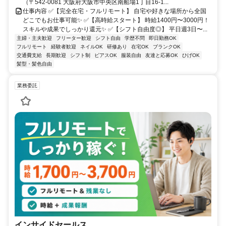
（〒542-0081 大阪府大阪市中央区南船場1丁目16-1...
仕事内容 ✅【完全在宅・フルリモート】 自宅や好きな場所から全国
どこでもお仕事可能✨ ✅【高時給スタート】 時給1400円〜3000円！
スキルや成果でしっかり還元✨ ✅【シフト自由度◎】 平日週3日〜...
主婦・主夫歓迎
フリーター歓迎
シフト自由
学歴不問
即日勤務OK
フルリモート
経験者歓迎
ネイルOK
研修あり
在宅OK
ブランクOK
交通費支給
長期歓迎
シフト制
ピアスOK
服装自由
友達と応募OK
ひげOK
髪型・髪色自由
業務委託
インサイドセールス