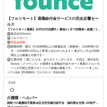
【フルリモート】退職給付金サービスの完全反響セー
ルス
【フルリモート勤務】20代30代活躍中／最短2ヶ月で役職者へ抜擢／1年
目の最高月収100万円／営業経験1年あればOK／月100h以上の稼働
株式会社founce
フルリモート
完全歩合制
勤務時間・曜日: 月100時間以上の稼働必須 ＜勤務例＞ 1日8時間×10
日・1日4時間×20日など希望に合わせられます！ 稼ぎたい方は100時
間以上の稼働も可能です！
仕事内容: ご覧いただき、ありがとうございます。 今回は、株式会社
founce（ファウンス）が展開する退職給付金サポート事業のフルリモ
ートが可能な営業マネージャー候補の募集です。 ーーーーー▼この...
シフト自由
即日勤務OK
フルリモート
完全歩合制
正社員
介護職・ヘルパー
病院での看護助手業務★託児所完備◎諸手当・福利厚生充実♪JR神戸線