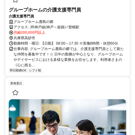
グループホームの介護支援専門員
介護支援専門員
グループホーム鹿島の郷
アクセス: JR神戸線(神戸～姫路) / 曽根駅
月給200,000円以上
兵庫県高砂市
勤務時間・曜日: 【日勤】 08:00～17:30 ※実働8時間・休憩60分
仕事内容: グループホーム鹿島の郷では、介護支援専門員として新た
な仲間を募集中です！☆ 日中の勤務が中心となり、グループホーム
やデイサービスにおける多様な業務をお任せします。利用者さまの
《心に残る...
即日勤務OK
シフト制
業務委託