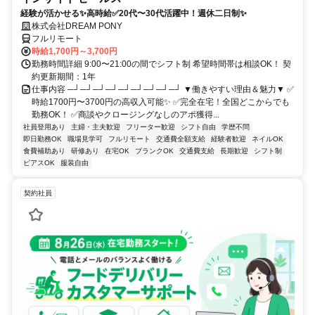
経験が活かせる✨高時給✅20代〜30代活躍中！週休二日制✨
株式会社DREAM PONY
フルリモート
時給1,700円～3,700円
勤務時間詳細 9:00〜21:00の間でシフト制 希望時間帯は相談OK！ 契
約更新期間：1年
仕事内容 ─┘─┘─┘─┘─┘─┘─┘─┘─┘ ▼働きやすい理由＆魅力▼ ✅
時給1700円〜3700円の高収入可能✨ ✅完全在宅！全国どこからでも
勤務OK！ ✅商談やクロージングなしのアポ獲得...
社員登用あり
主婦・主夫歓迎
フリーター歓迎
シフト自由
学歴不問
即日勤務OK
職場見学可
フルリモート
交通費全額支給
経験者歓迎
ネイルOK
食費補助あり
研修あり
在宅OK
ブランクOK
交通費支給
長期歓迎
シフト制
ピアスOK
服装自由
契約社員