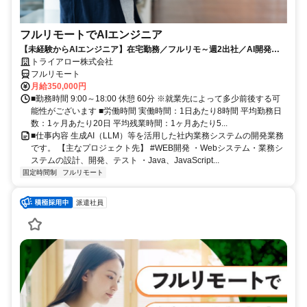
フルリモートでAIエンジニア
【未経験からAIエンジニア】在宅勤務／フルリモ～週2出社／AI開発を
仕事にする
トライアロー株式会社
フルリモート
月給350,000円
■勤務時間 9:00～18:00 休憩 60分 ※就業先によって多少前後する可
能性がございます ■労働時間 実働時間：1日あたり8時間 平均勤務日
数：1ヶ月あたり20日 平均残業時間：1ヶ月あたり5...
■仕事内容 生成AI（LLM）等を活用した社内業務システムの開発業務
です。 【主なプロジェクト先】 #WEB開発 ・Webシステム・業務シ
ステムの設計、開発、テスト ・Java、JavaScript...
固定時間制
フルリモート
派遣社員