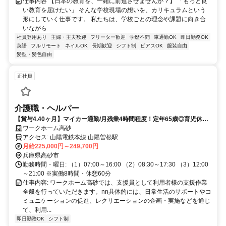
仕事内容 【日本の教育を、一緒に前進させませんか？】 「もっと良
い教育を届けたい」 そんな学校現場の想いを、カリキュラムという
形にしていく仕事です。 私たちは、学校ごとの理念や課題に向き合
いながら...
社員登用あり
主婦・主夫歓迎
フリーター歓迎
学歴不問
車通勤OK
即日勤務OK
英語
フルリモート
ネイルOK
長期歓迎
シフト制
ピアスOK
服装自由
髪型・髪色自由
正社員
介護職・ヘルパー
【賞与4.40ヶ月】マイカー通勤/月残業4時間程度！定年65歳◎育児休業
取得可能
ワークホーム高砂
アクセス: 山陽電鉄本線 山陽曽根駅
月給225,000円～249,700円
兵庫県高砂市
勤務時間・曜日: （1）07:00～16:00 （2）08:30～17:30 （3）12:00
～21:00 ※実働8時間・休憩60分
仕事内容: ワークホーム高砂では、支援員として利用者様の支援作業
全般を行っていただきます。nn具体的には、日常生活のサポートやコ
ミュニケーションの促進、レクリエーションの企画・実施などを通じ
て、利用...
即日勤務OK
シフト制