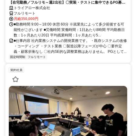
【在宅勤務／フルリモ～週2出社】〇実装・テストに集中できるPG募集
〇業務用端末貸与あり
トライアロー株式会社
フルリモート
月給350,000円
■勤務時間 9:00～18:00 休憩 60分 ※就業先によって多少前後する可
能性がございます ■労働時間 実働時間：1日あたり8時間 平均勤務日
数：1ヶ月あたり20日 平均残業時間：1ヶ月あたり5...
■仕事内容 社内業務システムの開発業務です。 ・既存システムの改修
・コーディング ・テスト業務 〇製造以降フェーズが中心 〇要件定
義・顧客折衝なし 〇社内SE的な調整業務はありません。 PGとして...
固定時間制
フルリモート
契約社員