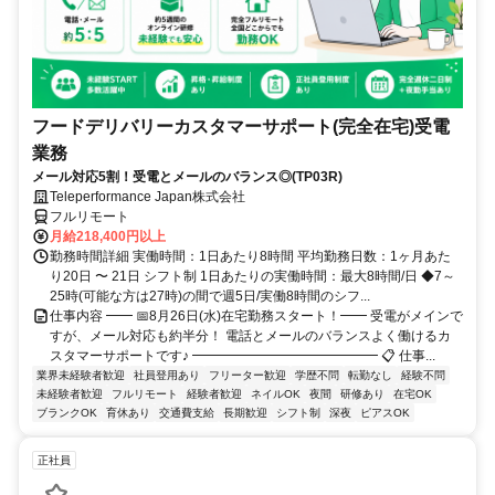
フードデリバリーカスタマーサポート(完全在宅)受電
業務
メール対応5割！受電とメールのバランス◎(TP03R)
Teleperformance Japan株式会社
フルリモート
月給218,400円以上
勤務時間詳細 実働時間：1日あたり8時間 平均勤務日数：1ヶ月あた
り20日 〜 21日 シフト制 1日あたりの実働時間：最大8時間/日 ◆7～
25時(可能な方は27時)の間で週5日/実働8時間のシフ...
仕事内容 ━━ 📅8月26日(水)在宅勤務スタート！━━ 受電がメインで
すが、メール対応も約半分！ 電話とメールのバランスよく働けるカ
スタマーサポートです♪ ━━━━━━━━━━━━━━ 📋 仕事...
業界未経験者歓迎
社員登用あり
フリーター歓迎
学歴不問
転勤なし
経験不問
未経験者歓迎
フルリモート
経験者歓迎
ネイルOK
夜間
研修あり
在宅OK
ブランクOK
育休あり
交通費支給
長期歓迎
シフト制
深夜
ピアスOK
正社員