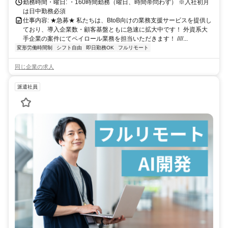
勤務時間・曜日: ・160時間勤務（曜日、時間帯問わず） ※入社初月
は日中勤務必須
仕事内容: ★急募★ 私たちは、BtoB向けの業務支援サービスを提供し
ており、導入企業数・顧客基盤ともに急速に拡大中です！ 外資系大
手企業の案件にてペイロール業務を担当いただきます！ ////...
変形労働時間制
シフト自由
即日勤務OK
フルリモート
同じ企業の求人
派遣社員