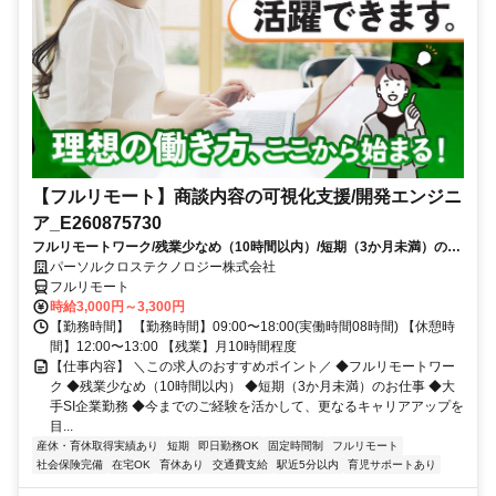
【フルリモート】商談内容の可視化支援/開発エンジニ
ア_E260875730
フルリモートワーク/残業少なめ（10時間以内）/短期（3か月未満）のお
仕事/大手SI企業勤務/今までのご経験を活かして、更なるキャリアアップ
パーソルクロステクノロジー株式会社
を目指せます
フルリモート
時給3,000円～3,300円
【勤務時間】 【勤務時間】09:00〜18:00(実働時間08時間) 【休憩時
間】12:00〜13:00 【残業】月10時間程度
【仕事内容】 ＼この求人のおすすめポイント／ ◆フルリモートワー
ク ◆残業少なめ（10時間以内） ◆短期（3か月未満）のお仕事 ◆大
手SI企業勤務 ◆今までのご経験を活かして、更なるキャリアアップを
目...
産休・育休取得実績あり
短期
即日勤務OK
固定時間制
フルリモート
社会保険完備
在宅OK
育休あり
交通費支給
駅近5分以内
育児サポートあり