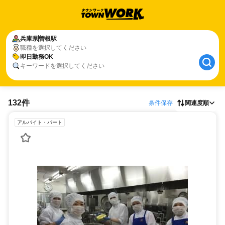
兵庫県
曽根駅
職種を選択してください
即日勤務OK
キーワードを選択してください
132件
条件保存
関連度順
アルバイト・パート