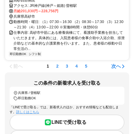
「曽根駅」より徒歩7分！マイカー通勤OKで通勤ラクラク◎
高砂西部病院
アクセス: JR神戸線(神戸～姫路) 曽根駅
月給201,030円～228,756円
兵庫県高砂市
勤務時間・曜日: （1）07:30～16:30 （2）08:30～17:30 （3）12:30
～21:30 （4）13:00～22:00 ※実働8時間・休憩60分
仕事内容: 高砂市中筋にある療養病棟にて、看護助手業務を担当して
いただきます。具体的には、入院患者様の食事介助や入浴介助、排泄
介助などの基本的な介護業務を行います。 また、患者様の移動や日
常生活の...
即日勤務OK
シフト制
前へ
次へ
1
2
3
4
5
この条件の新着求人を受け取る
兵庫県 / 曽根駅
即日勤務OK
「LINEで受け取る」では、新着求人のほか、おすすめ情報なども配信しま
す。
詳しくはこちら
LINEで受け取る