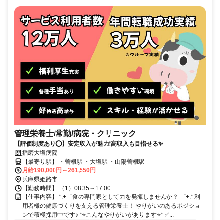
管理栄養士/常勤/病院・クリニック
【評価制度あり⭕️】安定収入が魅力❗️高収入も目指せる✨
播磨大塩病院
【最寄り駅】 ・曽根駅 ・大塩駅 ・山陽曽根駅
月給190,000円～261,550円
兵庫県姫路市
【勤務時間】 （1）08:35～17:00
【仕事内容】 *.+゜食の専門家として力を発揮しませんか？ ゜+.* 利
用者様の健康づくりを支える管理栄養士！ やりがいのあるポジショ
ンで積極採用中です♪ *⭐️こんなやりがいがあります⭐️* ✅️...