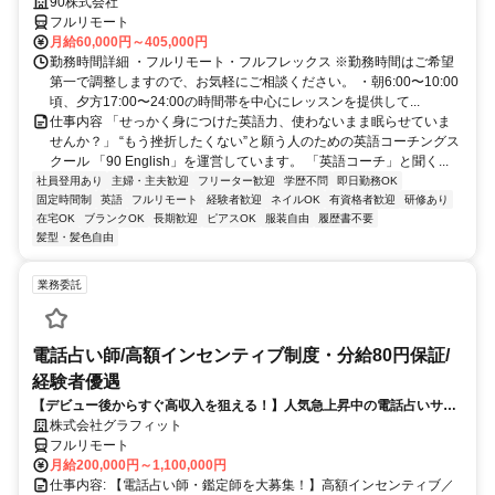
90株式会社
フルリモート
月給60,000円～405,000円
勤務時間詳細 ・フルリモート・フルフレックス ※勤務時間はご希望
第一で調整しますので、お気軽にご相談ください。 ・朝6:00〜10:00
頃、夕方17:00〜24:00の時間帯を中心にレッスンを提供して...
仕事内容 「せっかく身につけた英語力、使わないまま眠らせていま
せんか？」 “もう挫折したくない”と願う人のための英語コーチングス
クール 「90 English」を運営しています。 「英語コーチ」と聞く...
社員登用あり
主婦・主夫歓迎
フリーター歓迎
学歴不問
即日勤務OK
固定時間制
英語
フルリモート
経験者歓迎
ネイルOK
有資格者歓迎
研修あり
在宅OK
ブランクOK
長期歓迎
ピアスOK
服装自由
履歴書不要
髪型・髪色自由
業務委託
電話占い師/高額インセンティブ制度・分給80円保証/
経験者優遇
【デビュー後からすぐ高収入を狙える！】人気急上昇中の電話占いサイ
トで占いのお仕事
株式会社グラフィット
フルリモート
月給200,000円～1,100,000円
仕事内容: 【電話占い師・鑑定師を大募集！】高額インセンティブ／