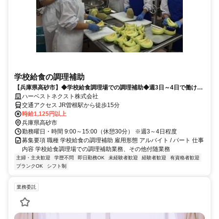
学校給食の調理補助
【兵庫県高砂市】◆学校給食調理場での調理補助◆週3日～4日で働けま
す♪
ハーベストネクスト株式会社
交通アクセス JR曽根駅から徒歩15分
時給1,125円以上
兵庫県高砂市
勤務曜日・時間 9:00～15:00（休憩30分） ※週3～4日程度
募集要項 職種 学校給食の調理補助 雇用形態 アルバイト / パート 仕事
内容 学校給食調理場での調理補助業務、その他付随業務
主婦・主夫歓迎
学歴不問
即日勤務OK
未経験者歓迎
経験者歓迎
有資格者歓迎
ブランクOK
シフト制
業務委託