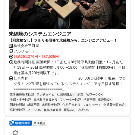
未経験のシステムエンジニア
【別業務なし】フルリモ研修で未経験から、エンジニアデビュー！
株式会社三河屋
フルリモート
月給251,370円～687,525円
勤務時間詳細 実働時間：1日あたり8時間 平均勤務日数：1ヶ月あた
り18日 〜 20日 勤務時間：9:00〜18:00（休憩時間 1時間00分） ※残
業は基本月20時間以下です。
仕事内容 ======================= 20−30代活躍中！ 現在、プロ
グラミング学習を頑張っている システムエンジニアを目指す皆様！
=======================...
業界未経験者歓迎
ランチタイム
社員登用あり
副業・WワークOK
主婦・主夫歓迎
資格取得支援あり
フリーター歓迎
学歴不問
車通勤OK
固定時間制
経験不問
未経験者歓迎
住宅手当あり
フルリモート
交通費全額支給
経験者歓迎
ネイルOK
有資格者歓迎
研修あり
在宅OK
業務委託