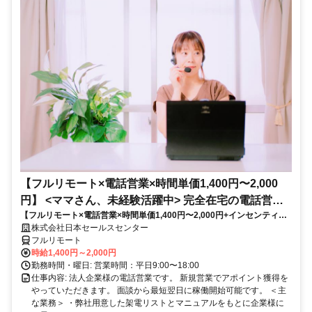
【フルリモート×電話営業×時間単価1,400円〜2,000
円】 <ママさん、未経験活躍中> 完全在宅の電話営業
【フルリモート×電話営業×時間単価1,400円〜2,000円+インセンティブ
で家庭と仕事の両立を実現
あり】 ＜ママさん、未経験活躍中＞ 完全在宅の電話営業で家庭と仕事の
株式会社日本セールスセンター
両立を実現
フルリモート
時給1,400円～2,000円
勤務時間・曜日: 営業時間：平日9:00〜18:00
仕事内容: 法人企業様の電話営業です。 新規営業でアポイント獲得を
やっていただきます。 面談から最短翌日に稼働開始可能です。 ＜主
な業務＞ ・弊社用意した架電リストとマニュアルをもとに企業様に