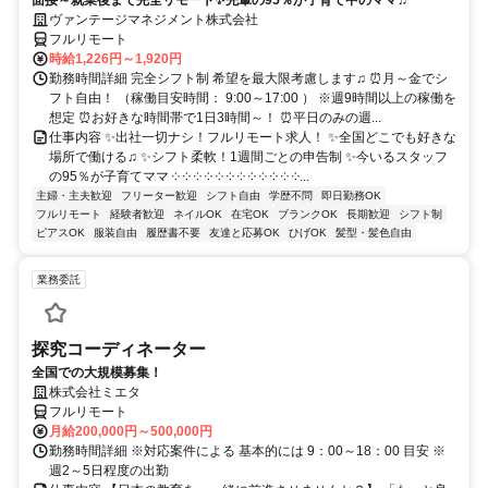
面接～就業後まで完全リモート✨先輩の95％が子育て中のママ♫
ヴァンテージマネジメント株式会社
フルリモート
時給1,226円～1,920円
勤務時間詳細 完全シフト制 希望を最大限考慮します♫ ⏰月～金でシ
フト自由！ （稼働目安時間： 9:00～17:00 ） ※週9時間以上の稼働を
想定 ⏰お好きな時間帯で1日3時間～！ ⏰平日のみの週...
仕事内容 ✨出社一切ナシ！フルリモート求人！ ✨全国どこでも好きな
場所で働ける♫ ✨シフト柔軟！1週間ごとの申告制 ✨今いるスタッフ
の95％が子育てママ ༶ ༶ ༶ ༶ ༶ ༶ ༶ ༶ ༶ ༶ ༶ ༶...
主婦・主夫歓迎
フリーター歓迎
シフト自由
学歴不問
即日勤務OK
フルリモート
経験者歓迎
ネイルOK
在宅OK
ブランクOK
長期歓迎
シフト制
ピアスOK
服装自由
履歴書不要
友達と応募OK
ひげOK
髪型・髪色自由
業務委託
探究コーディネーター
全国での大規模募集！
株式会社ミエタ
フルリモート
月給200,000円～500,000円
勤務時間詳細 ※対応案件による 基本的には 9：00～18：00 目安 ※
週2～5日程度の出勤