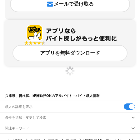
メールで受け取る
アプリを無料ダウンロード
兵庫県、曽根駅、即日勤務OKのアルバイト・バイト求人情報
求人の詳細を表示
条件を追加・変更して検索
市区町村を追加・変更
関連キーワード
完全在宅ワーク 全国
シール貼り 在宅
現在地周辺
ガチャガチャ
犬カフェ
兵庫県
駅を追加・変更