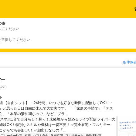
の市
してください
を選択してください
条件保
バー
tion
ト
細 【自由シフト】 ・24時間、いつでも好きな時間に配信してOK！ ・
」と思った日は自由に休んで大丈夫です。 ・「家庭の事情で」「テス
ら」「本業の繁忙期なので」など、プラ...
＼スマホ1台で自分らしく輝く！未経験から始めるライブ配信ライバー大
未経験OK！特別なスキルや機材は一切不要！ ✅完全在宅・フルリモー
からでも参加OK！ ✅顔出しなしの「...
フリーター歓迎
短期
シフト自由
学歴不問
フルリモート
経験者歓迎