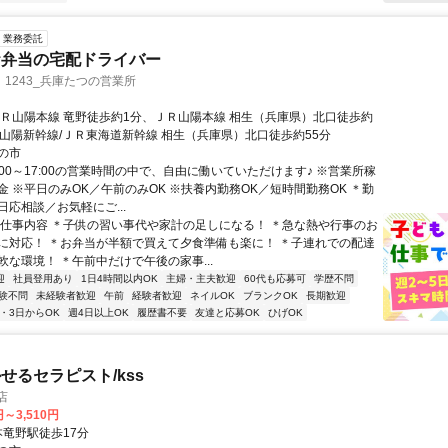
業務委託
お弁当の宅配ドライバー
1243_兵庫たつの営業所
ＪＲ山陽本線 竜野徒歩約1分、ＪＲ山陽本線 相生（兵庫県）北口徒歩約
Ｒ山陽新幹線/ＪＲ東海道新幹線 相生（兵庫県）北口徒歩約55分
の市
:00～17:00の営業時間の中で、自由に働いていただけます♪ ※営業所稼
金 ※平日のみOK／午前のみOK ※扶養内勤務OK／短時間勤務OK ＊勤
応相談／お気軽にご...
▼仕事内容 ＊子供の習い事代や家計の足しになる！ ＊急な熱や行事のお
に対応！ ＊お弁当が半額で買えて夕食準備も楽に！ ＊子連れでの配達
軟な環境！ ＊午前中だけで午後の家事...
迎
社員登用あり
1日4時間以内OK
主婦・主夫歓迎
60代も応募可
学歴不問
験不問
未経験者歓迎
午前
経験者歓迎
ネイルOK
ブランクOK
長期歓迎
2・3日からOK
週4日以上OK
履歴書不要
友達と応募OK
ひげOK
せるセラピスト/kss
店
円～3,510円
クセス: 本竜野駅徒歩17分