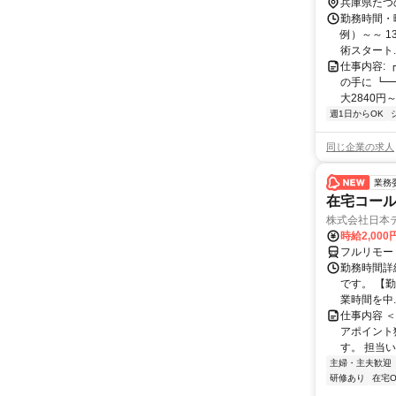
兵庫県たつ
勤務時間・曜
例）～～ 1
術スタート..
仕事内容:
の手に ┗
大2840円
週1日からOK
同じ企業の求人
業務
在宅コー
株式会社日本
時給2,000
フルリモー
勤務時間詳
です。 【勤務
業時間を中..
仕事内容 
アポイント
す。 担当い
主婦・主夫歓迎
研修あり
在宅O