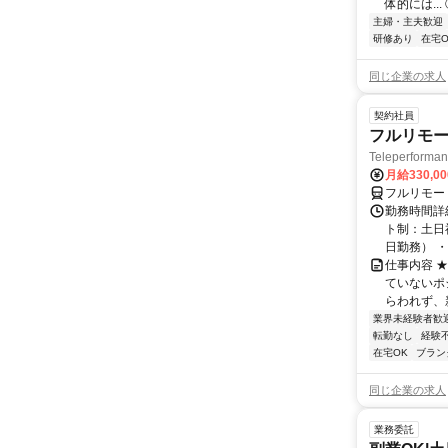
体的には..
主婦・主夫歓迎
研修あり
在宅O
同じ企業の求人
契約社員
フルリモー
Teleperform
月給330,0
フルリモー
勤務時間詳
ト制：土日
日勤務） ・
仕事内容 
ていないポ
らわれず、新
業界未経験者歓
転勤なし
経験
在宅OK
ブラン
同じ企業の求人
業務委託