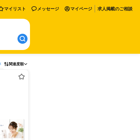
マイリスト
メッセージ
マイページ
求人掲載のご相談
存
関連度順