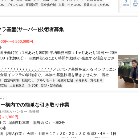
OK
ブランクOK
長期歓迎
完全歩合制
単発
ピアスOK
服装自由
ひげOK
フラ基盤(サーバー)技術者募集
子
000円～6,500,000円
ト
 実働時間：1日あたり8時間 平均勤務日数：1ヶ月あたり19日 〜 20日
18:00（休憩60分） ※案件状況により時間外勤務が 発生する場合がござ
/_/_/_/_/_/_/_/_/_/_/_/_/_/_/_/_/ メガバンク基盤を支える インフラエン
 金融インフラの最前線で、 本物の基盤技術を磨きませんか。 当社...
り
固定時間制
転勤なし
フルリモート
経験者歓迎
研修あり
賞与あり
費支給
土日祝休み
ひげOK
髪型・髪色自由
ート
ター構内での簡単な引き取り作業
協同購入センター 西播磨
円～1,300円
セス 山陽自動車道「龍野西IC」～車2分
の市
 （積込作業） 火曜～土曜日 1７：３0～2０：３０ ※週3・4日～ 1日