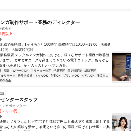
マンガ制作サポート業務のディレクター
株式会社
81円以上
ト
 総労働時間：1ヶ月あたり160時間 勤務時間は10:00～19:00（実働8
1時間）の固定時間制
〇業務概要 デジタルマンガ制作における、様々なサポート業務の制作進
います。 ますますニーズが高まってきている電子コミック。あらゆる
タル化を通じ、多くの人のもとへマンガを...
迎
副業・WワークOK
フリーター歓迎
学歴不問
固定時間制
経験不問
フルリモート
経験者歓迎
ネイルOK
在宅OK
ブランクOK
ピアスOK
服装自由
髪色自由
委託
ルセンタースタッフ
テレアポセンター
円～3,000円
ト
✅通勤もノルマもなし ✅在宅で月収25万円以上 働き方や成果に応じて収
能 あなたの経験を活かし 在宅という自由な環境で稼げるお仕事！ ✅具