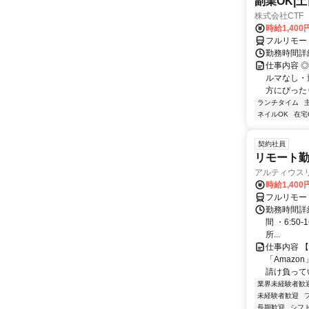
副業OK|
株式会社CTF 
時給1,400
フルリモー
勤務時間詳
仕事内容 
ルマなし・
方にぴったり
ランチタイム
ネイルOK
在宅
契約社員
リモート勤
アルティウス
時給1,400
フルリモー
勤務時間詳細
間 ・6:50
所...
仕事内容 
「Amazo
請け負ってい
業界未経験者歓
未経験者歓迎
長期歓迎
シフ