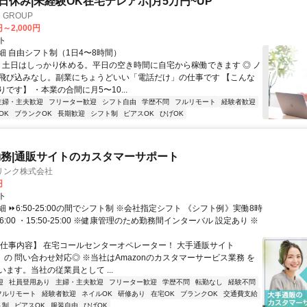
土日休み|未経験OK在宅テレアポ|月5万円~UP
GROUP
円～2,000円
ト
細 自由シフト制（1日4〜8時間）
◎ 土日はしっかり休める。平日の空き時間に自宅から稼働できます ◎ ノ
飛び込みなし。副業にちょうどいい「電話だけ」の仕事です 【こんな
です】 ・本業の合間に月5〜10...
主婦・主夫歓迎
フリーター歓迎
シフト自由
学歴不問
フルリモート
経験者歓迎
OK
ブランクOK
長期歓迎
シフト制
ピアスOK
ひげOK
務|通販サイトのカスタマーサポート
リンク株式会社
円
ト
 ⏩6:50-25:00の間でシフト制 ※会社指定シフト 《シフト例》実働8時
-16:00 ・15:50-25:00 ※健康管理のため勤務間インターバル 設定あり ※
【仕事内容】 在宅コールセンターオペレーター！ 大手通販サイト
n」の 問い合わせ対応◎ ※当社はAmazonのカスタマーサービス業務 を
ます。当社の従業員として ...
迎
社員登用あり
主婦・主夫歓迎
フリーター歓迎
学歴不問
転勤なし
経験不問
フルリモート
経験者歓迎
ネイルOK
研修あり
在宅OK
ブランクOK
交通費支給
ト制
ピアスOK
服装自由
ひげOK