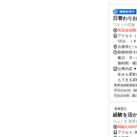
日替わり
ワタミの宅食 
完全歩合制
アクセス 
55分、Ｊ
兵庫県たつ
勤務時間 9
働日：月～
務時間・曜日
仕事内容 
休みも柔軟
もできる柔
業界未経験者歓
平日のみOK
経
完全歩合制
週
業務委託
経験を活か
りらくる 龍野
時給2,088
ア