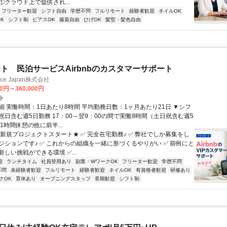
. ①クラウド上で提供され...
フリーター歓迎
シフト自由
学歴不問
フルリモート
経験者歓迎
ネイルOK
K
シフト制
ピアスOK
服装自由
ひげOK
髪型・髪色自由
ト 民泊サービスAirbnbのカスタマーサポート
ance Japan株式会社
00円～360,000円
ト
細 実働時間：1日あたり8時間 平均勤務日数：1ヶ月あたり21日 ▼シフ
祝日含む週5日勤務 17：00～翌9：00の間で実働8時間（土日祝含む週5
1時間休憩の他に前半...
★新規プロジェクトスタート★ ✅ 完全在宅勤務♪ ✅ 弊社でしか募集をし
ジションです♪ ✅ これからの組織を一緒に形づくるやりがい ✅ 前例にと
しい挑戦ができる環境 ✅...
迎
ランチタイム
社員登用あり
副業・WワークOK
フリーター歓迎
学歴不問
不問
未経験者歓迎
フルリモート
経験者歓迎
ネイルOK
有資格者歓迎
研修あり
クOK
育休あり
オープニングスタッフ
長期歓迎
シフト制