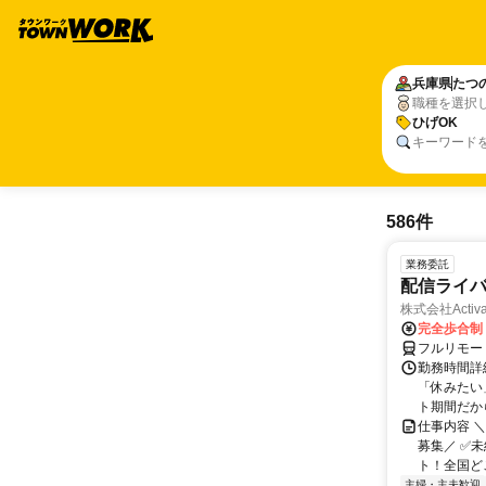
兵庫県
たつ
職種を選択
ひげOK
キーワード
586件
業務委託
配信ライ
株式会社Activa
完全歩合制
フルリモー
勤務時間詳
「休みたい
ト期間だか
仕事内容 
募集／ ✅
ト！全国どこ
主婦・主夫歓迎