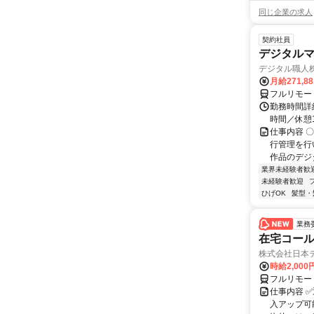
同じ企業の求人
契約社員
デジタル
デジタル職人
月給271,8
フルリモー
勤務時間詳細
時間／休憩
仕事内容 
行管理を行
作品のデジ
業界未経験者歓
未経験者歓迎
ひげOK
髪型・
業務
在宅コー
株式会社日本
時給2,000
フルリモー
仕事内容 
入アップ可