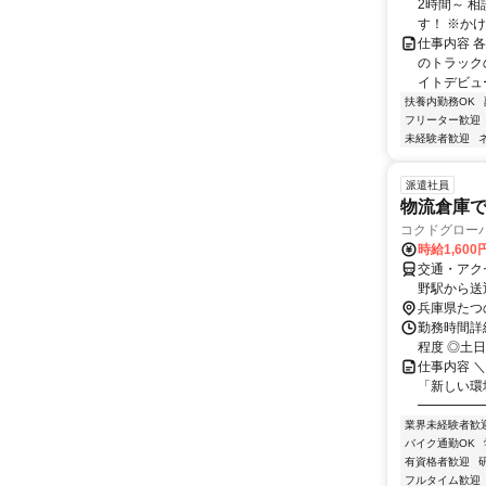
2時間～ 相談
す！ ※かけも
仕事内容 
のトラック
イトデビュー
扶養内勤務OK
フリーター歓迎
未経験者歓迎
派遣社員
物流倉庫
コクドグロー
時給1,60
交通・アク
野駅から送
兵庫県たつ
勤務時間詳細 
程度 ◎土
仕事内容 
「新しい環
━━━━━━
業界未経験者歓
バイク通勤OK
有資格者歓迎
フルタイム歓迎