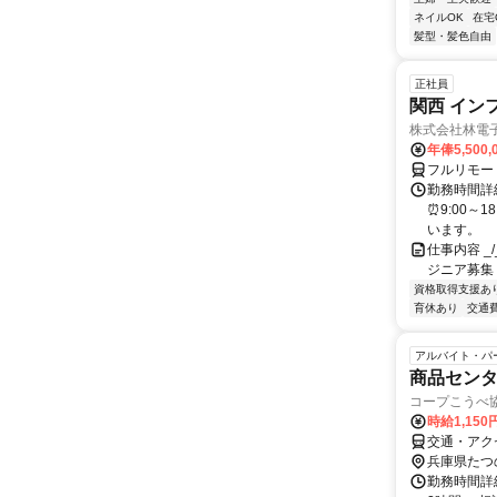
ネイルOK
在宅
髪型・髪色自由
正社員
関西 イン
株式会社林電
年俸5,500,
フルリモー
勤務時間詳細
⏰9:00～
います。
仕事内容 _/_
ジニア募集
資格取得支援あ
育休あり
交通
アルバイト・パ
商品セン
コープこうべ
時給1,150
交通・アク
兵庫県たつ
勤務時間詳細