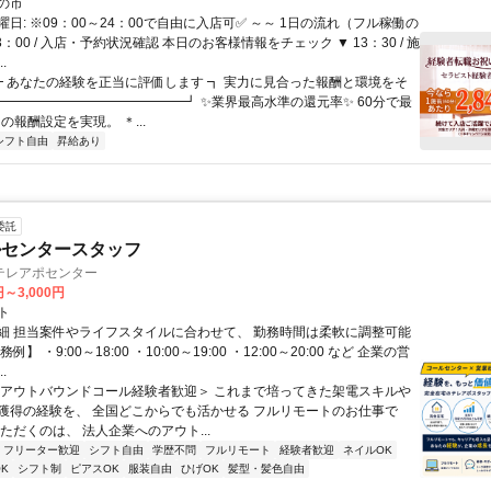
の市
日: ※09：00～24：00で自由に入店可✅ ～～ 1日の流れ（フル稼働の
3：00 / 入店・予約状況確認 本日のお客様情報をチェック ▼ 13：30 / 施
.
 ┏ あなたの経験を正当に評価します ┓ 実力に見合った報酬と環境をそ
━━━━━━━━━━━━━━━┛ ✨業界最高水準の還元率✨ 60分で最
～の報酬設定を実現。 ＊...
シフト自由
昇給あり
委託
ルセンタースタッフ
テレアポセンター
円～3,000円
ト
細 担当案件やライフスタイルに合わせて、 勤務時間は柔軟に調整可能
例】 ・9:00～18:00 ・10:00～19:00 ・12:00～20:00 など 企業の営
.
＜アウトバウンドコール経験者歓迎＞ これまで培ってきた架電スキルや
獲得の経験を、 全国どこからでも活かせる フルリモートのお仕事で
ただくのは、 法人企業へのアウト...
フリーター歓迎
シフト自由
学歴不問
フルリモート
経験者歓迎
ネイルOK
K
シフト制
ピアスOK
服装自由
ひげOK
髪型・髪色自由