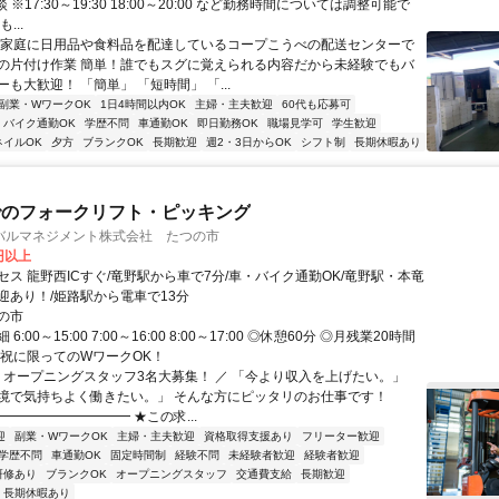
 ※17:30～19:30 18:00～20:00 など勤務時間については調整可能で
...
各家庭に日用品や食料品を配達しているコープこうべの配送センターで
の片付け作業 簡単！誰でもスグに覚えられる内容だから未経験でもバ
も大歓迎！ 「簡単」 「短時間」 「...
副業・WワークOK
1日4時間以内OK
主婦・主夫歓迎
60代も応募可
バイク通勤OK
学歴不問
車通勤OK
即日勤務OK
職場見学可
学生歓迎
ネイルOK
夕方
ブランクOK
長期歓迎
週2・3日からOK
シフト制
長期休暇あり
でのフォークリフト・ピッキング
バルマネジメント株式会社 たつの市
0円以上
セス 龍野西ICすぐ/竜野駅から車で7分/車・バイク通勤OK/竜野駅・本竜
迎あり！/姫路駅から電車で13分
の市
6:00～15:00 7:00～16:00 8:00～17:00 ◎休憩60分 ◎月残業20時間
日祝に限ってのWワークOK！
＼ オープニングスタッフ3名大募集！ ／ 「今より収入を上げたい。」
境で気持ちよく働きたい。」 そんな方にピッタリのお仕事です！
━━━━━━━━━ ★この求...
迎
副業・WワークOK
主婦・主夫歓迎
資格取得支援あり
フリーター歓迎
学歴不問
車通勤OK
固定時間制
経験不問
未経験者歓迎
経験者歓迎
研修あり
ブランクOK
オープニングスタッフ
交通費支給
長期歓迎
長期休暇あり