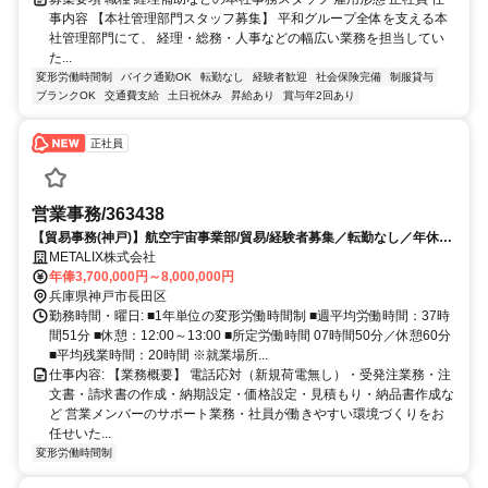
事内容 【本社管理部門スタッフ募集】 平和グループ全体を支える本
社管理部門にて、 経理・総務・人事などの幅広い業務を担当してい
た...
変形労働時間制
バイク通勤OK
転勤なし
経験者歓迎
社会保険完備
制服貸与
ブランクOK
交通費支給
土日祝休み
昇給あり
賞与年2回あり
正社員
営業事務/363438
【貿易事務(神戸)】航空宇宙事業部/貿易/経験者募集／転勤なし／年休
125日
METALIX株式会社
年俸3,700,000円～8,000,000円
兵庫県神戸市長田区
勤務時間・曜日: ■1年単位の変形労働時間制 ■週平均労働時間：37時
間51分 ■休憩：12:00～13:00 ■所定労働時間 07時間50分／休憩60分
■平均残業時間：20時間 ※就業場所...
仕事内容: 【業務概要】 電話応対（新規荷電無し）・受発注業務・注
文書・請求書の作成・納期設定・価格設定・見積もり・納品書作成な
ど 営業メンバーのサポート業務・社員が働きやすい環境づくりをお
任せいた...
変形労働時間制