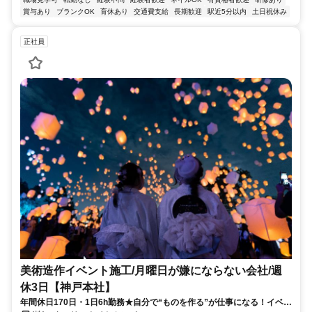
賞与あり
ブランクOK
育休あり
交通費支給
長期歓迎
駅近5分以内
土日祝休み
正社員
美術造作イベント施工/月曜日が嫌にならない会社/週
休3日【神戸本社】
年間休日170日・1日6h勤務★自分で“ものを作る”が仕事になる！イベン