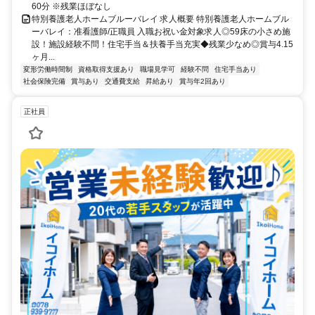
60分 ※残業ほぼなし
特別養護老人ホームブルーバレイ 求人概要 特別養護老人ホームブル
ーバレイ：准看護師/正職員 入職お祝い金対象求人◎59床の小さめ施
設！施設経験不問！住宅手当＆扶養手当充実◆残業少なめ◎賞与4.15
ヶ月...
変形労働時間制
資格取得支援あり
職場見学可
経験不問
住宅手当あり
社会保険完備
賞与あり
交通費支給
昇給あり
賞与年2回あり
正社員