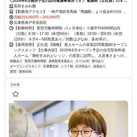
＼2026年8月開所予定の訪問看護事業所です／ 看護師（正社員）のオー
プニング募集！みんな一緒のスタートで安心＊
長田すみれ園
【勤務地アクセス】 ・神戸電鉄有馬線「鵯越駅」より徒歩約15分 ・
各線「新開地駅」より車で約13分 ＼「高速長田駅」から無料送迎バ
月給254,000円～304,000円
兵庫県神戸市長田区
スあり／ 〇車・バイク・自転車通勤OK（無料駐車場あり）
【勤務時間】 変型労働時間制（1ヶ月単位）※週平均40時間以内
［日勤］8:30～17:30（休憩60分） ［夜勤］16:00～翌9:00（休憩
120分） ※月4～5回程度あり／回数は少なめ、多め等の...
【雇用形態】 正社員 【職種】 老人ホームの居室訪問看護師/オープニ
ングスタッフ 【仕事内容】 2026年8月オープン予定の住宅型有料老
人ホーム「鹿松すみれビレッジ」の居室に訪問し、入居者さまへの...
制服あり
変形労働時間制
資格取得支援あり
ネイルOK
賞与あり
オープニングスタッフ
交通費支給
シフト制
託児所あり
送迎あり
髪型・髪色自由
正社員