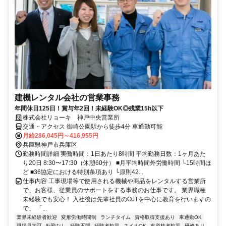
建機レンタル会社の営業事務
年間休日125日！賞与年2回！未経験OK◎残業15h以下
株式会社リョーキ 神戸中央営業所
交通・アクセス 御崎公園駅から徒歩4分 車通勤可能
月給286,045円～416,955円
兵庫県神戸市兵庫区
勤務時間詳細 実働時間：1日あたり8時間 平均勤務日数：1ヶ月あた
り20日 8:30〜17:30（休憩60分） ■月平均時間外労働時間 └15時間ほ
ど ■36協定における特別条項あり └原則42...
仕事内容 工事現場等で使用される機械や商品をレンタルする営業所
で、お客様、従業員のサポートをする事務のお仕事です。 業界職種
未経験でも安心！ 入社後は先輩社員のOJTを中心に教育を行いますの
で、 「...
業界未経験者歓迎
変形労働時間制
ランチタイム
資格取得支援あり
車通勤OK
職場見学可
転勤なし
経験不問
経験者歓迎
ネイルOK
有資格者歓迎
研修あり