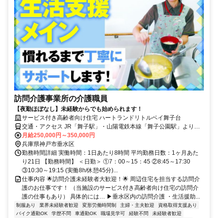
訪問介護事業所の介護職員
【夜勤ほぼなし】未経験からでも始められます！
サービス付き高齢者向け住宅 ハートランドリトルベイ舞子台
交通・アクセス JR「舞子駅」・山陽電鉄本線「舞子公園駅」より徒
歩10分
月給250,000円～350,000円
兵庫県神戸市垂水区
勤務時間詳細 実働時間：1日あたり8時間 平均勤務日数：1ヶ月あた
り21日 【勤務時間】 ＜日勤＞ ①7：00～15：45 ②8:45～17:30
③10:30～19:15 (実働8h/休憩45分)...
仕事内容 🌟訪問介護未経験者大歓迎！🌟 周辺住宅を担当する訪問介
護のお仕事です！ （当施設のサービス付き高齢者向け住宅の訪問介
護の仕事もあり） 具体的には… ▶垂水区内の訪問介護 ・生活援助...
制服あり
業界未経験者歓迎
変形労働時間制
主婦・主夫歓迎
資格取得支援あり
バイク通勤OK
学歴不問
車通勤OK
職場見学可
経験不問
未経験者歓迎