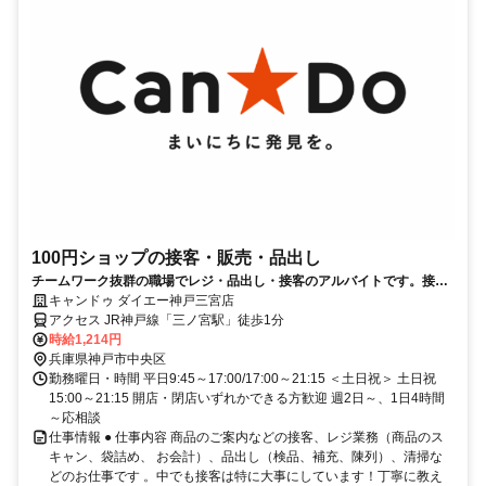
100円ショップの接客・販売・品出し
チームワーク抜群の職場でレジ・品出し・接客のアルバイトです。接客
スキルが身に付くお仕事♪
キャンドゥ ダイエー神戸三宮店
アクセス JR神戸線「三ノ宮駅」徒歩1分
時給1,214円
兵庫県神戸市中央区
勤務曜日・時間 平日9:45～17:00/17:00～21:15 ＜土日祝＞ 土日祝
15:00～21:15 開店・閉店いずれかできる方歓迎 週2日～、1日4時間
～応相談
仕事情報 ● 仕事内容 商品のご案内などの接客、レジ業務（商品のス
キャン、袋詰め、 お会計）、品出し（検品、補充、陳列）、清掃な
どのお仕事です 。中でも接客は特に大事にしています！丁寧に教え