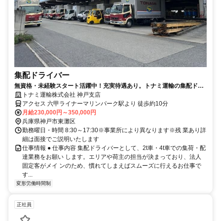
集配ドライバー
無資格・未経験スタート活躍中！充実待遇あり。トナミ運輸の集配ドラ
イバー（正社員）求人
トナミ運輸株式会社 神戸支店
アクセス 六甲ライナーマリンパーク駅より 徒歩約10分
月給230,000円～350,000円
兵庫県神戸市東灘区
勤務曜日・時間 8:30～17:30※事業所により異なります※残 業あり詳
細は面接でご説明いたします
仕事情報 ● 仕事内容 集配ドライバーとして、2t車・4t車での集荷・配
達業務をお願い します。エリアや荷主の担当が決まっており、法人
固定客がメイ ンのため、慣れてしまえばスムーズに行えるお仕事で
す...
変形労働時間制
正社員