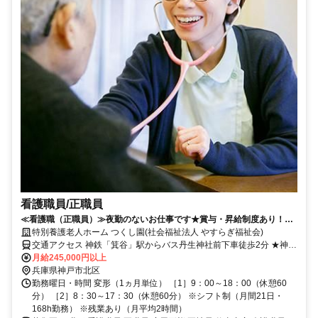
看護職員/正職員
≪看護職（正職員）≫夜勤のないお仕事です★賞与・昇給制度あり！大
規模法人ならではの待遇が魅力です◎
特別養護老人ホーム つくし園(社会福祉法人 やすらぎ福祉会)
交通アクセス 神鉄「箕谷」駅からバス丹生神社前下車徒歩2分 ★神鉄
「箕谷」駅⇔施設間にて、通勤に便利な職員送迎車運行中です ★マ
月給245,000円以上
イカー通勤OK！
兵庫県神戸市北区
勤務曜日・時間 変形（1ヵ月単位） ［1］9：00～18：00（休憩60
分） ［2］8：30～17：30（休憩60分） ※シフト制（月間21日・
168h勤務） ※残業あり（月平均2時間）