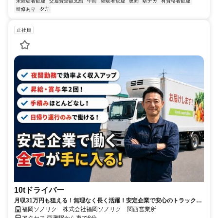
未経験者歓迎
交通費全額支給
午前
経験者歓迎
夜間
駅ナカ
有資格者歓迎
研修あり
夕方
正社員
10tドライバー
月収31万円も狙える！無理なく長く活躍！安定企業で安心のトラック運
転手！日帰り運行のみで働ける☆ドライバーさんの負担が少ない☆業務
福岡ソノリク 株式会社福岡ソノリク 関西営業所