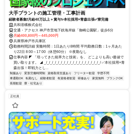
大手プラントの施工管理・工事計画
経験者募集❗月給40万以上＋賞与✨本社採用×青森出張✅寮完備
共和溶構株式会社
交通・アクセス 神戸市営地下鉄海岸線「御崎公園駅」徒歩6分
月給400,800円～445,000円
兵庫県神戸市兵庫区
勤務時間詳細 実働時間：1日あたり8時間 平均勤務日数：1ヶ月あた
り22日 8:00～17:00（休憩60分） ※夜勤なし
仕事内容 ◤ 「培ってきた統率力と技術」を、 どこよりも高い価値で
買い取ります。 ◢ _/_/_/_/_/_/_/_/_/_/_/_/_/_/_/_/_/_/_/ ✅本社採用×青
森出張！即戦力とし...
制服あり
変形労働時間制
資格取得支援あり
フリーター歓迎
学歴不問
車通勤OK
転勤なし
経験者歓迎
有資格者歓迎
研修あり
家賃無料
ブランクOK
長期歓迎
寮・社宅あり
正社員