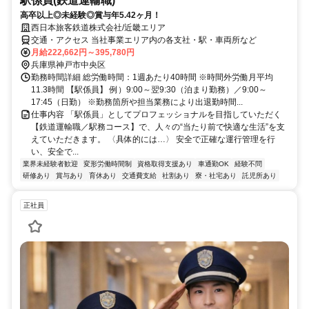
駅係員(鉄道運輸職)
高卒以上◎未経験◎賞与年5.42ヶ月！
西日本旅客鉄道株式会社/近畿エリア
交通・アクセス 当社事業エリア内の各支社・駅・車両所など
月給222,662円～395,780円
兵庫県神戸市中央区
勤務時間詳細 総労働時間：1週あたり40時間 ※時間外労働月平均
11.3時間 【駅係員】 例）9:00～翌9:30（泊まり勤務）／9:00～
17:45（日勤） ※勤務箇所や担当業務により出退勤時間...
仕事内容 「駅係員」としてプロフェッショナルを目指していただく
【鉄道運輸職／駅務コース】で、人々の“当たり前で快適な生活”を支
えていただきます。 〈具体的には…〉 安全で正確な運行管理を行
い、安全で...
業界未経験者歓迎
変形労働時間制
資格取得支援あり
車通勤OK
経験不問
研修あり
賞与あり
育休あり
交通費支給
社割あり
寮・社宅あり
託児所あり
正社員