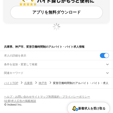
アプリを無料ダウンロード
兵庫県、神戸市、変形労働時間制のアルバイト・バイト求人情報
求人の詳細を表示
条件を追加・変更して検索
市区町村を追加・変更
関連キーワード
兵庫県 神戸市 固定時間勤務
兵庫県 神戸市 変わった仕事
兵庫県
駅を追加・変更
バイトTOP
兵庫県
神戸市
変形労働時間制のアルバイト・バイト・求人
変わった仕事 兵庫県神戸市
兵庫県 神戸市 交代勤務
兵庫県 神戸市 期間工
兵庫県
すべて
神戸市
すべて
職種を追加・変更
JR神戸線(大阪～神戸)
東灘区
灘区
兵庫区
長田区
須磨区
垂水区
北区
中央区
西区
尼崎駅
立花駅
甲子園口駅
西宮駅
さくら夙川駅
芦屋駅
甲南山手駅
摂津本山駅
住吉駅
飲食・フードサービス
ヘルプ・お問い合わせ
サイトマップ
利用規約・プライバシーポリシー
姫路市
尼崎市
明石市
西宮市
洲本市
芦屋市
伊丹市
相生市
豊岡市
加古川市
赤穂市
特徴を追加・変更
六甲道駅
摩耶駅
灘駅
三ノ宮駅
元町駅
神戸駅
飲食・フードサービス
すべて
[企業]求人広告の掲載相談
西脇市
宝塚市
三木市
高砂市
川西市
小野市
三田市
加西市
丹波篠山市
養父市
ホールスタッフ
キッチンスタッフ
皿洗い・洗い場
精肉・鮮魚加工
給食調理
人気
JR神戸線(神戸～姫路)
丹波市
南あわじ市
朝来市
淡路市
宍粟市
加東市
たつの市
川辺郡
多可郡
加古郡
雇用形態を追加・変更
新着求人を受け取る
パン屋（ベーカリー）
フードカウンター販売員
バー（BAR）・バーテンダー
日払いOK
高校生歓迎
学生歓迎
深夜の仕事
髪型・髪色自由
ひげOK
ネイルOK
神戸駅
兵庫駅
新長田駅
鷹取駅
須磨海浜公園駅
須磨駅
塩屋駅
垂水駅
舞子駅
朝霧駅
神崎郡
揖保郡
赤穂郡
佐用郡
美方郡
飲食店補助（開店・閉店準備）
飲食店（店長・マネージャー）