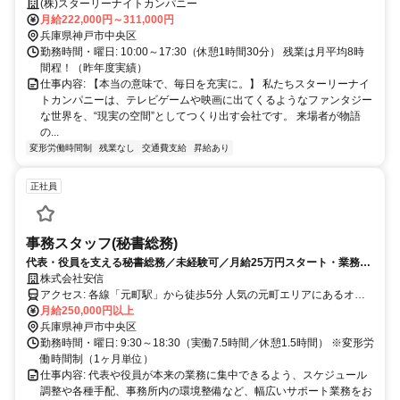
ト造作の施工スタッフ募集
(株)スターリーナイトカンパニー
月給222,000円～311,000円
兵庫県神戸市中央区
勤務時間・曜日: 10:00～17:30（休憩1時間30分） 残業は月平均8時
間程！（昨年度実績）
仕事内容: 【本当の意味で、毎日を充実に。】 私たちスターリーナイ
トカンパニーは、テレビゲームや映画に出てくるようなファンタジー
な世界を、“現実の空間”としてつくり出す会社です。 来場者が物語
の...
変形労働時間制
残業なし
交通費支給
昇給あり
正社員
事務スタッフ(秘書総務)
代表・役員を支える秘書総務／未経験可／月給25万円スタート・業務習
得後5％昇給／賞与年3回／自社ジム・接骨院無料／元町駅徒歩5分・転
株式会社安信
勤なし
アクセス: 各線「元町駅」から徒歩5分 人気の元町エリアにあるオフ
ィスです。周辺には飲食店やカフェも充実しています。 ※転勤はあ
月給250,000円以上
りません。 ※原則としてオフィス勤務となり、リモートワークはあ
兵庫県神戸市中央区
りません。
勤務時間・曜日: 9:30～18:30（実働7.5時間／休憩1.5時間） ※変形労
働時間制（1ヶ月単位）
仕事内容: 代表や役員が本来の業務に集中できるよう、スケジュール
調整や各種手配、事務所内の環境整備など、幅広いサポート業務をお