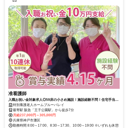
准看護師
入職お祝い金対象求人◎59床の小さめ施設！施設経験不問！住宅手当＆
扶養手当充実◆残業少なめ◎賞与4.15ヶ月、10連休取得可能♪最寄り駅
特別養護老人ホームブルーバレイ
徒歩7分♪採用強化中【神戸市、特養、正職員、准看護師】
最寄駅 阪急「王子公園駅」から徒歩7分
月給237,000円～305,000円
兵庫県神戸市灘区
勤務時間 8:00～17:00、8:30～17:30、10:00～19:00 ※いずれも休憩