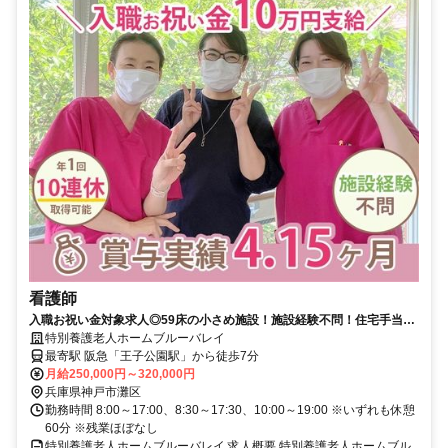
看護師
入職お祝い金対象求人◎59床の小さめ施設！施設経験不問！住宅手当＆
扶養手当充実◆残業少なめ◎賞与4.15ヶ月、10連休取得可能♪最寄り駅
特別養護老人ホームブルーバレイ
徒歩7分♪採用強化中【神戸市、特養、正職員、看護師】
最寄駅 阪急「王子公園駅」から徒歩7分
月給250,000円～320,000円
兵庫県神戸市灘区
勤務時間 8:00～17:00、8:30～17:30、10:00～19:00 ※いずれも休憩
60分 ※残業ほぼなし
特別養護老人ホームブルーバレイ 求人概要 特別養護老人ホームブル