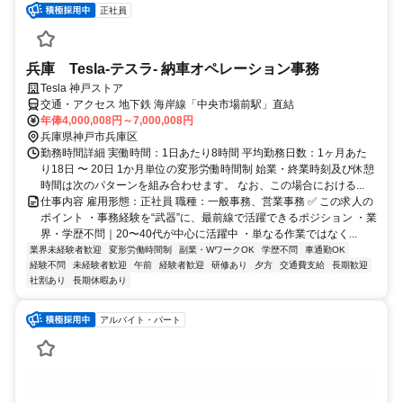
正社員
兵庫 Tesla-テスラ- 納車オペレーション事務
Tesla 神戸ストア
交通・アクセス 地下鉄 海岸線「中央市場前駅」直結
年俸4,000,008円～7,000,008円
兵庫県神戸市兵庫区
勤務時間詳細 実働時間：1日あたり8時間 平均勤務日数：1ヶ月あた
り18日 〜 20日 1か月単位の変形労働時間制 始業・終業時刻及び休憩
時間は次のパターンを組み合わせます。 なお、この場合における...
仕事内容 雇用形態：正社員 職種：一般事務、営業事務 ✅ この求人の
ポイント ・事務経験を“武器”に、最前線で活躍できるポジション ・業
界・学歴不問｜20〜40代が中心に活躍中 ・単なる作業ではなく...
業界未経験者歓迎
変形労働時間制
副業・WワークOK
学歴不問
車通勤OK
経験不問
未経験者歓迎
午前
経験者歓迎
研修あり
夕方
交通費支給
長期歓迎
社割あり
長期休暇あり
アルバイト・パート