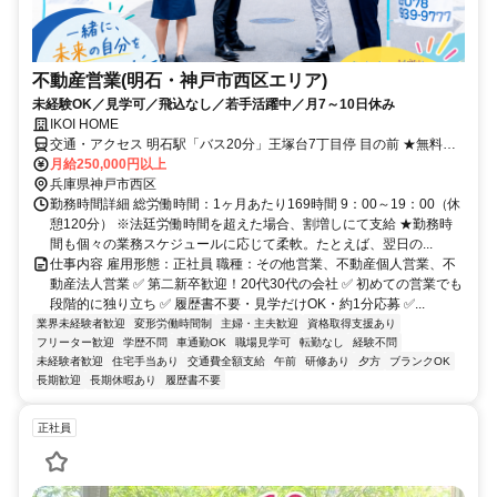
不動産営業(明石・神戸市西区エリア)
未経験OK／見学可／飛込なし／若手活躍中／月7～10日休み
IKOI HOME
交通・アクセス 明石駅「バス20分」王塚台7丁目停 目の前 ★無料駐
車場有
月給250,000円以上
兵庫県神戸市西区
勤務時間詳細 総労働時間：1ヶ月あたり169時間 9：00～19：00（休
憩120分） ※法廷労働時間を超えた場合、割増しにて支給 ★勤務時
間も個々の業務スケジュールに応じて柔軟。たとえば、翌日の...
仕事内容 雇用形態：正社員 職種：その他営業、不動産個人営業、不
動産法人営業 ✅ 第二新卒歓迎！20代30代の会社 ✅ 初めての営業でも
段階的に独り立ち ✅ 履歴書不要・見学だけOK・約1分応募 ✅...
業界未経験者歓迎
変形労働時間制
主婦・主夫歓迎
資格取得支援あり
フリーター歓迎
学歴不問
車通勤OK
職場見学可
転勤なし
経験不問
未経験者歓迎
住宅手当あり
交通費全額支給
午前
研修あり
夕方
ブランクOK
長期歓迎
長期休暇あり
履歴書不要
正社員