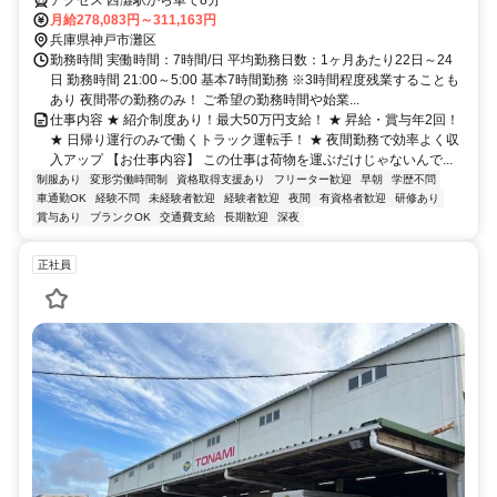
効率化のためのDX推進にも注力！
アクセス 西灘駅から車で8分
月給278,083円～311,163円
兵庫県神戸市灘区
勤務時間 実働時間：7時間/日 平均勤務日数：1ヶ月あたり22日～24
日 勤務時間 21:00～5:00 基本7時間勤務 ※3時間程度残業することも
あり 夜間帯の勤務のみ！ ご希望の勤務時間や始業...
仕事内容 ★ 紹介制度あり！最大50万円支給！ ★ 昇給・賞与年2回！
★ 日帰り運行のみで働くトラック運転手！ ★ 夜間勤務で効率よく収
入アップ 【お仕事内容】 この仕事は荷物を運ぶだけじゃないんで...
制服あり
変形労働時間制
資格取得支援あり
フリーター歓迎
早朝
学歴不問
車通勤OK
経験不問
未経験者歓迎
経験者歓迎
夜間
有資格者歓迎
研修あり
賞与あり
ブランクOK
交通費支給
長期歓迎
深夜
正社員