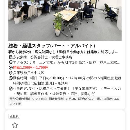
総務・経理スタッフ(パート・アルバイト)
駅から徒歩2分！客先訪問なし！勤務日や働き方には柔軟に対応しま
す。
永安栄棟 公認会計士・税理士事務所
アクセス: ＪＲ「三ノ宮駅」 から 徒歩2分 阪急・阪神「神戸三宮駅」
から 徒歩2分
時給1,300円～1,700円
兵庫県神戸市中央区
勤務時間・曜日: 平日の 9時 00分 〜 17時 00分 の間の 6時間程度 勤務
時間や曜日は応相談 週3日～相談可
仕事内容: 受付・総務スタッフ募集！ 【主な業務内容】 ・データ入力
・契約書、請求書作成 ・経理業務 ・庶務、掃除など
変形労働時間制
シフト自由
固定時間制
在宅OK
駅近5分以内
週2・3日からOK
シフト制
正社員