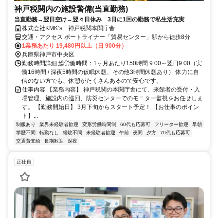
神戸税関内の施設警備(当直勤務)
当直勤務→翌日空け→翌々日休み 3日に1回の勤務で私生活充実
株式会社KMK’s 神戸税関本関庁舎
交通・アクセス ポートライナー「貿易センター」駅から徒歩8分
1業務あたり 19,480円以上（日 900分）
兵庫県神戸市中央区
勤務時間詳細 総労働時間：1ヶ月あたり150時間 9:00～翌日9:00（実
働16時間 / 深夜5時間の仮眠休憩、その他3時間休憩あり） 体力に自
信のない方でも、休憩がたくさんあるので安心です。
仕事内容 【業務内容】 神戸税関の本関庁舎にて、来館者の受付・入
場管理、施設内の巡回、防災センターでのモニター監視をお任せしま
す。 【勤務開始日】 3月下旬からスタート予定！ 【お仕事のポイン
ト】...
制服あり
業界未経験者歓迎
変形労働時間制
60代も応募可
フリーター歓迎
早朝
学歴不問
転勤なし
経験不問
未経験者歓迎
午前
夜間
夕方
70代も応募可
交通費支給
長期歓迎
深夜
正社員