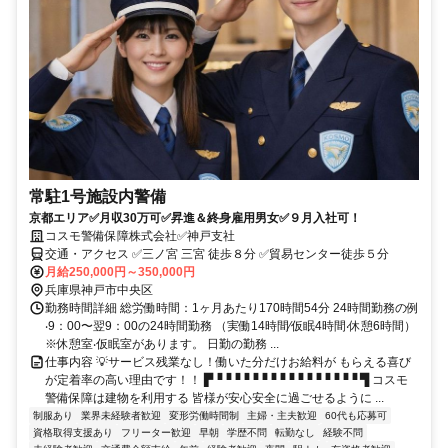
常駐1号施設内警備
京都エリア✅月収30万可✅昇進＆終身雇用男女✅９月入社可！
コスモ警備保障株式会社✅神戸支社
交通・アクセス ✅三ノ宮 三宮 徒歩８分 ✅貿易センター徒歩５分
月給250,000円～350,000円
兵庫県神戸市中央区
勤務時間詳細 総労働時間：1ヶ月あたり170時間54分 24時間勤務の例
‧9：00〜翌9：00の24時間勤務 （実働14時間∕仮眠4時間‧休憩6時間）
※休憩室‧仮眠室があります。 ⽇勤の勤務 ...
仕事内容 💡サービス残業なし！働いた分だけお給料が もらえる喜び
が定着率の高い理由です！！ ▛▝▝▝▝▝▝▝▝▝▝▝▝▝▝▝▝ ▜ コスモ
警備保障は建物を利用する 皆様が安心安全に過ごせるように ...
制服あり
業界未経験者歓迎
変形労働時間制
主婦・主夫歓迎
60代も応募可
資格取得支援あり
フリーター歓迎
早朝
学歴不問
転勤なし
経験不問