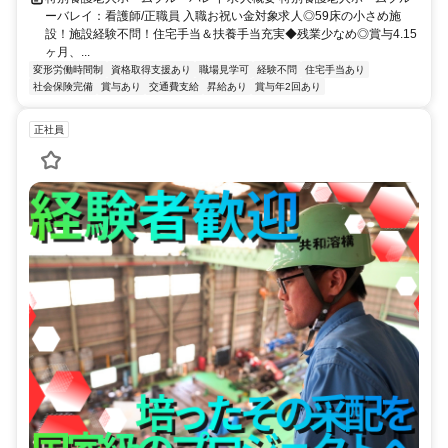
ーバレイ：看護師/正職員 入職お祝い金対象求人◎59床の小さめ施
設！施設経験不問！住宅手当＆扶養手当充実◆残業少なめ◎賞与4.15
ヶ月、...
変形労働時間制
資格取得支援あり
職場見学可
経験不問
住宅手当あり
社会保険完備
賞与あり
交通費支給
昇給あり
賞与年2回あり
正社員