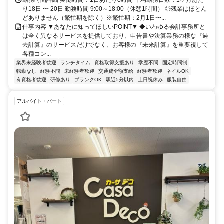
り18日 〜 20日 勤務時間 9:00～18:00（休憩1時間） ◎残業はほとん
どありません（繁忙期を除く）※繁忙期：2月1日〜...
仕事内容 ▼あなたに知ってほしいPOINT▼ ◆いわゆる会計事務所と
は全く異なるサービスを提供しており、申告書や決算業務の様な『過
去計算』のサービスだけでなく、お客様の『未来計算』を重要視して
各種コン...
業界未経験者歓迎
ランチタイム
資格取得支援あり
学歴不問
固定時間制
転勤なし
経験不問
未経験者歓迎
交通費全額支給
経験者歓迎
ネイルOK
有資格者歓迎
研修あり
ブランクOK
駅近5分以内
土日祝休み
服装自由
アルバイト・パート