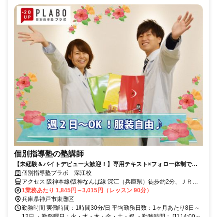
個別指導塾の塾講師
【未経験＆バイトデビュー大歓迎！】専用テキスト×フォロー体制で安
心スタート☆ ●週2日・1日1コマ～OK ●私服OK ●成績UPで年3回ボ
個別指導塾プラボ 深江校
ーナスあり
アクセス 阪神本線/阪神なんば線 深江（兵庫県）徒歩約2分、ＪＲ東
海道本線 甲南山手徒歩約16分、阪神本線/阪神なんば線 青木徒歩約15
1業務あたり 1,845円～3,015円（レッスン 90分）
分 深江駅より徒歩2分
兵庫県神戸市東灘区
勤務時間 実働時間：1時間30分/日 平均勤務日数：1ヶ月あたり8日～
12日 ・勤務曜日：火・水・木・金・土・祝 ・勤務時間： [1] 14:00～