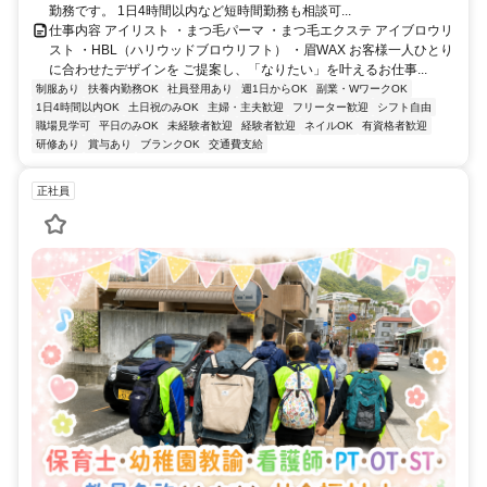
勤務です。 1日4時間以内など短時間勤務も相談可...
仕事内容 アイリスト ・まつ毛パーマ ・まつ毛エクステ アイブロウリ
スト ・HBL（ハリウッドブロウリフト） ・眉WAX お客様一人ひとり
に合わせたデザインを ご提案し、「なりたい」を叶えるお仕事...
制服あり
扶養内勤務OK
社員登用あり
週1日からOK
副業・WワークOK
1日4時間以内OK
土日祝のみOK
主婦・主夫歓迎
フリーター歓迎
シフト自由
職場見学可
平日のみOK
未経験者歓迎
経験者歓迎
ネイルOK
有資格者歓迎
研修あり
賞与あり
ブランクOK
交通費支給
正社員