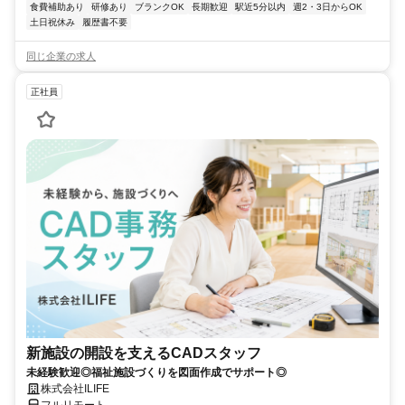
食費補助あり
研修あり
ブランクOK
長期歓迎
駅近5分以内
週2・3日からOK
土日祝休み
履歴書不要
同じ企業の求人
正社員
新施設の開設を支えるCADスタッフ
未経験歓迎◎福祉施設づくりを図面作成でサポート◎
株式会社ILIFE
フルリモート