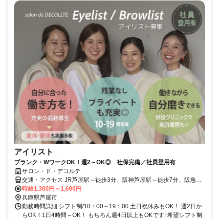
アイリスト
ブランク・WワークOK！週2～OK◎ 社保完備／社員登用有
サロン・ド・デコルテ
交通・アクセス JR芦屋駅～徒歩3分、阪神芦屋駅～徒歩7分、阪急芦
屋川駅～徒歩10分
時給1,300円～1,600円
兵庫県芦屋市
勤務時間詳細 シフト制/10：00～19：00 土日祝休みもOK！ 週2日か
らOK！1日4時間～OK！ もちろん週4日以上もOKです! 希望シフト制