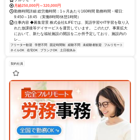
月給250,000円～320,000円
勤務時間詳細 総労働時間：1ヶ月あたり160時間 勤務時間・曜日:
9:450～18:45 （実働8時間/休憩1時間）
仕事内容 ◆募集背景 株式会社ILIFEでは、英語学習やIT学習を取り入
れた放課後等デイサービスを運営しています。 このたび、事業拡大
において、新たな福祉施設の開設を二か所予定しており、施設内の
レ...
フリーター歓迎
学歴不問
固定時間制
経験不問
未経験者歓迎
フルリモート
ネイルOK
在宅OK
ブランクOK
土日祝休み
契約社員