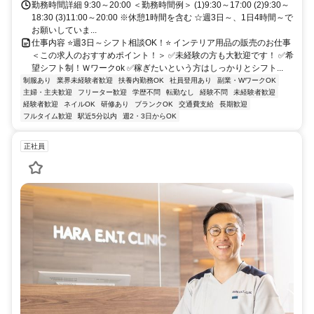
勤務時間詳細 9:30～20:00 ＜勤務時間例＞ (1)9:30～17:00 (2)9:30～
18:30 (3)11:00～20:00 ※休憩1時間を含む ☆週3日～、1日4時間～で
お願いしていま...
仕事内容 ⭐週3日～シフト相談OK！⭐ インテリア用品の販売のお仕事
＜この求人のおすすめポイント！＞ ✅未経験の方も大歓迎です！ ✅希
望シフト制！Ｗワークok ✅稼ぎたいという方はしっかりとシフト...
制服あり
業界未経験者歓迎
扶養内勤務OK
社員登用あり
副業・WワークOK
主婦・主夫歓迎
フリーター歓迎
学歴不問
転勤なし
経験不問
未経験者歓迎
経験者歓迎
ネイルOK
研修あり
ブランクOK
交通費支給
長期歓迎
フルタイム歓迎
駅近5分以内
週2・3日からOK
正社員