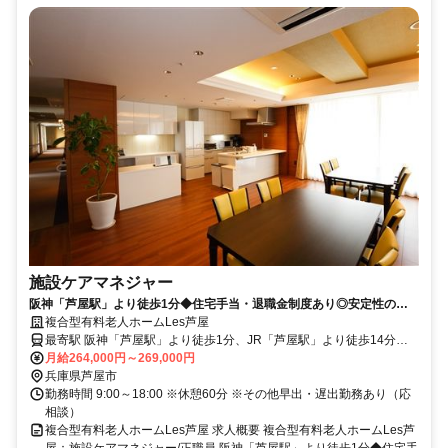
施設ケアマネジャー
阪神「芦屋駅」より徒歩1分◆住宅手当・退職金制度あり◎安定性のあ
る正職員☆注力採用中！【ケアマネジャー、正職員、芦屋市、芦屋駅/芦
複合型有料老人ホームLes芦屋
屋川駅、複合型有料老人ホームLes芦屋】
最寄駅 阪神「芦屋駅」より徒歩1分、JR「芦屋駅」より徒歩14分、
阪急「芦屋川駅」より徒歩15分
月給264,000円～269,000円
兵庫県芦屋市
勤務時間 9:00～18:00 ※休憩60分 ※その他早出・遅出勤務あり（応
相談）
複合型有料老人ホームLes芦屋 求人概要 複合型有料老人ホームLes芦