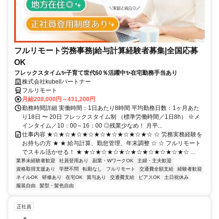
フルリモート労務事務|給与計算経験者募集|全国応募
OK
フレックスタイム✨子育て世代60％活躍中✨在宅勤務手当あり
株式会社kubellパートナー
フルリモート
月給208,000円～431,200円
勤務時間詳細 実働時間：1日あたり8時間 平均勤務日数：1ヶ月あた
り18日 〜 20日 フレックスタイム制 （標準労働時間／1日8h） ※メ
インタイム／10：00～16：00 ◎残業少なめ！ 月平...
仕事内容 ★☆★☆★☆★☆★☆★☆★☆★☆★☆ ☆ 労務実務経験を
お持ちの方 ★ ★ 給与計算、勤怠管理、年末調整 ☆ ☆ フルリモート
でスキル活かせる！ ★ ★☆★☆★☆★☆★☆★☆★☆★☆★☆ ...
業界未経験者歓迎
社員登用あり
副業・WワークOK
主婦・主夫歓迎
資格取得支援あり
学歴不問
転勤なし
フルリモート
交通費全額支給
経験者歓迎
ネイルOK
研修あり
在宅OK
賞与あり
交通費支給
ピアスOK
土日祝休み
服装自由
髪型・髪色自由
正社員