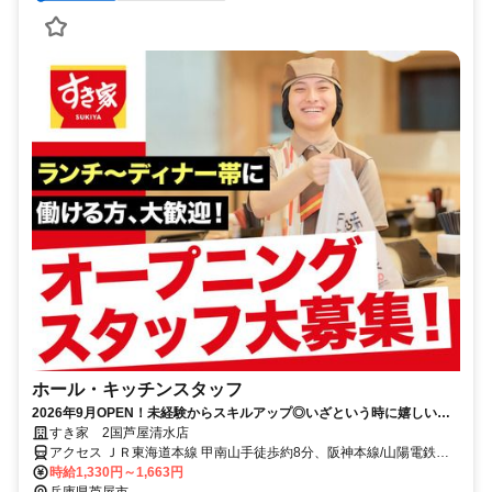
ホール・キッチンスタッフ
2026年9月OPEN！未経験からスキルアップ◎いざという時に嬉しい給
与前払い制度あり！
すき家 2国芦屋清水店
アクセス ＪＲ東海道本線 甲南山手徒歩約8分、阪神本線/山陽電鉄本
線 芦屋〔阪神線〕西出口徒歩約12分、阪急神戸本線 芦屋川北出口徒
時給1,330円～1,663円