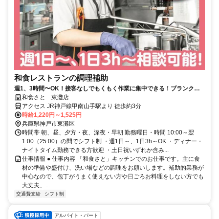
和食レストランの調理補助
週1、3時間〜OK！接客なしでもくもく作業に集中できる！ブランクが
ある主婦（夫）さんも活躍中！
和食さと 東灘店
アクセス JR神戸線甲南山手駅より 徒歩約3分
時給1,220円～1,525円
兵庫県神戸市東灘区
時間帯 朝、昼、夕方・夜、深夜・早朝 勤務曜日・時間 10:00～翌
1:00（25:00）の間でシフト制 ・週1日～、1日3h～OK ・ディナー・
ナイトタイム勤務できる方歓迎 ・土日祝いずれか含み...
仕事情報 ● 仕事内容 「和食さと」キッチンでのお仕事です。主に食
材の準備や盛付け、洗い場などの調理をお願いします。補助的業務が
中心なので、包丁がうまく使えない方や日ごろお料理をしない方でも
大丈夫、...
交通費支給
シフト制
アルバイト・パート