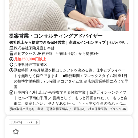
提案営業・コンサルティングアドバイザー
40社以上から提案できる保険営業｜高還元インセンティブ｜セルバ甲南
山手店
株式会社保険見直し本舗
通勤アクセス JR神戸線「甲南山手駅」から徒歩3分
月給250,000円以上
兵庫県神戸市東灘区
勤務時間 ★毎月希望を提出しシフトを決める為、仕事とプライベー
トを無理なく両立できます。 ■勤務時間：フレックスタイム制 ※1日
の標準労働時間：7.5時間 ※コアタイム無 ※店舗営業時間に応じて早
番...
仕事内容 40社以上から提案できる保険営業｜高還元インセンティブ
｜セルバ甲南山手店 ／ 営業として、もっと評価されたい。 もっと自
由に、提案したい。 そんなあなたへ。 ＼ - ＜主な仕事の流れ＞ (1...
資格取得支援あり
産休・育休取得実績あり
研修あり
社会保険完備
ブランクOK
アルバイト・パート