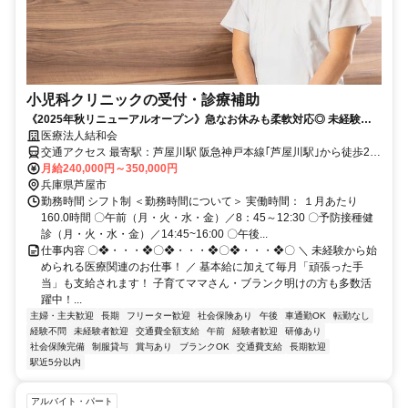
小児科クリニックの受付・診療補助
《2025年秋リニューアルオープン》急なお休みも柔軟対応◎ 未経験
OK♪駅チカ＆アットホームなクリニック ⭐毎月「がんばった手当」支給
医療法人結和会
⭐昇給・賞与あり
交通アクセス 最寄駅：芦屋川駅 阪急神戸本線｢芦屋川駅｣から徒歩2分
【勤務地】 兵庫県芦屋市月若町8-2-2 アマーレ芦屋川1F ひよこキッ
月給240,000円～350,000円
ズクリニック
兵庫県芦屋市
勤務時間 シフト制 ＜勤務時間について＞ 実働時間： １月あたり
160.0時間 〇午前（月・火・水・金）／8：45～12:30 〇予防接種健
診（月・火・水・金）／14:45~16:00 〇午後...
仕事内容 〇❖・・・❖〇❖・・・❖〇❖・・・❖〇 ＼ 未経験から始
められる医療関連のお仕事！ ／ 基本給に加えて毎月「頑張った手
当」も支給されます！ 子育てママさん・ブランク明けの方も多数活
躍中！...
主婦・主夫歓迎
長期
フリーター歓迎
社会保険あり
午後
車通勤OK
転勤なし
経験不問
未経験者歓迎
交通費全額支給
午前
経験者歓迎
研修あり
社会保険完備
制服貸与
賞与あり
ブランクOK
交通費支給
長期歓迎
駅近5分以内
アルバイト・パート