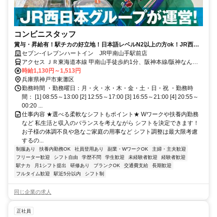
コンビニスタッフ
賞与・昇給有！駅チカの好立地！日本語レベルN2以上の方ok！JR西日
本グループ会社運営で安定度抜群！
セブン-イレブンハートイン JR甲南山手駅前店
アクセス ＪＲ東海道本線 甲南山手徒歩約1分、阪神本線/阪神なんば
線 深江（兵庫県）徒歩約14分、阪急神戸本線 芦屋川北出口徒歩約16
時給1,130円～1,513円
分
兵庫県神戸市東灘区
勤務時間 ・勤務曜日：月・火・水・木・金・土・日・祝 ・勤務時
間： [1] 08:55～13:00 [2] 12:55～17:00 [3] 16:55～21:00 [4] 20:55～
00:20 ...
仕事内容 ★選べる柔軟なシフトもポイント★ Wワークや扶養内勤務
など 私生活と収入のバランスを考えながら シフトを決定できます！
お子様の体調不良や急なご家庭の用事など シフト調整は最大限考慮
するの...
制服あり
扶養内勤務OK
社員登用あり
副業・WワークOK
主婦・主夫歓迎
フリーター歓迎
シフト自由
学歴不問
学生歓迎
未経験者歓迎
経験者歓迎
駅ナカ
月1シフト提出
研修あり
ブランクOK
交通費支給
長期歓迎
フルタイム歓迎
駅近5分以内
シフト制
同じ企業の求人
正社員