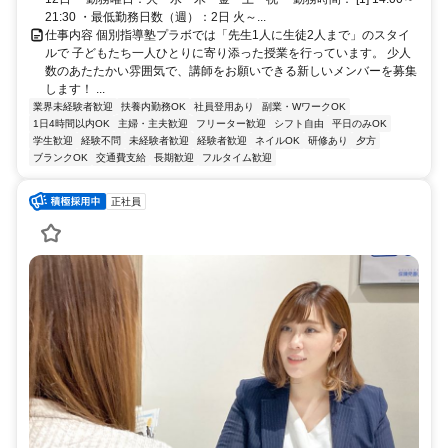
21:30 ・最低勤務日数（週）：2日 火～...
仕事内容 個別指導塾プラボでは「先生1人に生徒2人まで」のスタイ
ルで 子どもたち一人ひとりに寄り添った授業を行っています。 少人
数のあたたかい雰囲気で、講師をお願いできる新しいメンバーを募集
します！ ...
業界未経験者歓迎
扶養内勤務OK
社員登用あり
副業・WワークOK
1日4時間以内OK
主婦・主夫歓迎
フリーター歓迎
シフト自由
平日のみOK
学生歓迎
経験不問
未経験者歓迎
経験者歓迎
ネイルOK
研修あり
夕方
ブランクOK
交通費支給
長期歓迎
フルタイム歓迎
正社員