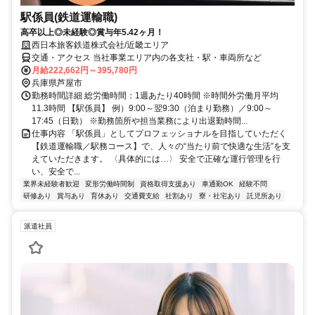
駅係員(鉄道運輸職)
高卒以上◎未経験◎賞与年5.42ヶ月！
西日本旅客鉄道株式会社/近畿エリア
交通・アクセス 当社事業エリア内の各支社・駅・車両所など
月給222,662円～395,780円
兵庫県芦屋市
勤務時間詳細 総労働時間：1週あたり40時間 ※時間外労働月平均
11.3時間 【駅係員】 例）9:00～翌9:30（泊まり勤務）／9:00～
17:45（日勤） ※勤務箇所や担当業務により出退勤時間...
仕事内容 「駅係員」としてプロフェッショナルを目指していただく
【鉄道運輸職／駅務コース】で、人々の“当たり前で快適な生活”を支
えていただきます。 〈具体的には…〉 安全で正確な運行管理を行
い、安全で...
業界未経験者歓迎
変形労働時間制
資格取得支援あり
車通勤OK
経験不問
研修あり
賞与あり
育休あり
交通費支給
社割あり
寮・社宅あり
託児所あり
派遣社員