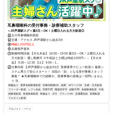
耳鼻咽喉科の受付事務・診察補助スタッフ
＜JR芦屋駅スグ＞週3日～OK！土曜日入れる方大歓迎◎
古川耳鼻咽喉科医院
交通・アクセス JR芦屋駅から徒歩3分
時給1,250円以上
兵庫県芦屋市
勤務時間詳細 【月火木金】 16:00～19:00 週3日～OK！土曜日入れる
方大歓迎！ 通し勤務可 ※午前診と土曜は時給1200円～ ↓ 【月火木
金】 9:30～12:30 【土】 9:00～1...
仕事内容 【JR芦屋駅から徒歩3分】 医療業界デビュー歓迎☆ 最新シ
ステム導入で安心スタート！ 当院の「顔」となる受付事務スタッフ
募集＊ ★耳鼻咽喉科での経験や、医療事務の資格は一切問いません
☆ 当...
制服あり
業界未経験者歓迎
扶養内勤務OK
副業・WワークOK
主婦・主夫歓迎
フリーター歓迎
シフト自由
学歴不問
職場見学可
経験不問
未経験者歓迎
午前
経験者歓迎
有資格者歓迎
研修あり
夕方
ブランクOK
交通費支給
長期歓迎
フルタイム歓迎
アルバイト・パート