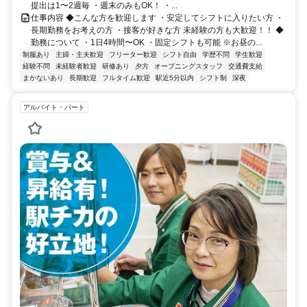
提出は1〜2週毎 ・週末のみもOK！ ・...
仕事内容 ◆こんな方を歓迎します ・安定してシフトに入りたい方 ・
長期勤務をお考えの方 ・接客が好きな方 未経験の方も大歓迎！！ ◆
勤務について ・1日4時間〜OK ・固定シフトも可能 ※お昼の...
制服あり
主婦・主夫歓迎
フリーター歓迎
シフト自由
学歴不問
学生歓迎
経験不問
未経験者歓迎
研修あり
夕方
オープニングスタッフ
交通費支給
まかないあり
長期歓迎
フルタイム歓迎
駅近5分以内
シフト制
深夜
アルバイト・パート