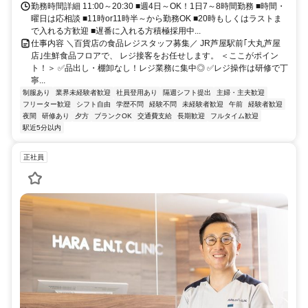
勤務時間詳細 11:00～20:30 ■週4日～OK！1日7～8時間勤務 ■時間・
曜日は応相談 ■11時or11時半～から勤務OK ■20時もしくはラストま
で入れる方歓迎 ■遅番に入れる方積極採用中...
仕事内容 ＼百貨店の食品レジスタッフ募集／ JR芦屋駅前｢大丸芦屋
店｣生鮮食品フロアで、 レジ接客をお任せします。 ＜ここがポイン
ト！＞ ✅品出し・棚卸なし！レジ業務に集中◎ ✅レジ操作は研修で丁
寧...
制服あり
業界未経験者歓迎
社員登用あり
隔週シフト提出
主婦・主夫歓迎
フリーター歓迎
シフト自由
学歴不問
経験不問
未経験者歓迎
午前
経験者歓迎
夜間
研修あり
夕方
ブランクOK
交通費支給
長期歓迎
フルタイム歓迎
駅近5分以内
正社員