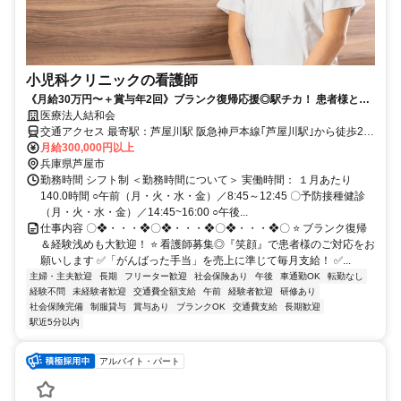
小児科クリニックの看護師
《月給30万円〜＋賞与年2回》ブランク復帰応援◎駅チカ！ 患者様とじ
っくり向き合える小児科クリニック。夜勤なし！ ⭐毎月『がんばった手
医療法人結和会
当』あり
交通アクセス 最寄駅：芦屋川駅 阪急神戸本線｢芦屋川駅｣から徒歩2分
【勤務地】 兵庫県芦屋市月若町8-2-2 アマーレ芦屋川1F ひよこキッ
月給300,000円以上
ズクリニック
兵庫県芦屋市
勤務時間 シフト制 ＜勤務時間について＞ 実働時間： １月あたり
140.0時間 ○午前（月・火・水・金）／8:45～12:45 〇予防接種健診
（月・火・水・金）／14:45~16:00 ○午後...
仕事内容 〇❖・・・❖〇❖・・・❖〇❖・・・❖〇 ⭐️ ブランク復帰
＆経験浅めも大歓迎！ ⭐️ 看護師募集◎『笑顔』で患者様のご対応をお
願いします ✅「がんばった手当」を売上に準じて毎月支給！ ✅...
主婦・主夫歓迎
長期
フリーター歓迎
社会保険あり
午後
車通勤OK
転勤なし
経験不問
未経験者歓迎
交通費全額支給
午前
経験者歓迎
研修あり
社会保険完備
制服貸与
賞与あり
ブランクOK
交通費支給
長期歓迎
駅近5分以内
アルバイト・パート