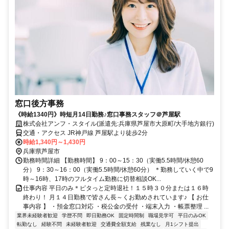
窓口後方事務
《時給1340円》時短月14日勤務♪窓口事務スタッフ＠芦屋駅
株式会社アンフ・スタイル(派遣先:兵庫県芦屋市大原町/大手地方銀行)
交通・アクセス JR神戸線 芦屋駅より徒歩2分
時給1,340円～1,430円
兵庫県芦屋市
勤務時間詳細 【勤務時間】 9：00～15：30（実働5.5時間/休憩60
分） 9：30～16：00（実働5.5時間/休憩60分） ＊勤務していく中で9
時～16時、17時のフルタイム勤務に切替相談OK...
仕事内容 平日のみ＊ピタっと定時退社！１５時３０分または１６時
終わり！ 月１４日勤務で皆さん長～くお勤めされています♪ 【 お仕
事内容 】 ・預金窓口対応 ・税公金の受付 ・端末入力 ・帳票整理 ...
業界未経験者歓迎
学歴不問
即日勤務OK
固定時間制
職場見学可
平日のみOK
転勤なし
経験不問
未経験者歓迎
交通費全額支給
残業なし
月1シフト提出