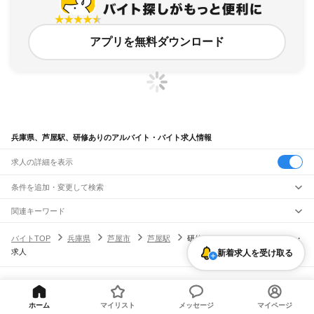
アプリを無料ダウンロード
兵庫県、芦屋駅、研修ありのアルバイト・バイト求人情報
求人の詳細を表示
条件を追加・変更して検索
市区町村を追加・変更
関連キーワード
完全在宅ワーク 全国
シール貼り 在宅
現在地周辺
ガチャガチャ
犬カフェ
兵庫県
駅を追加・変更
バイトTOP
兵庫県
芦屋市
芦屋駅
研修ありのアルバイト・バイト・
兵庫県
すべて
求人
神戸市
すべて
新着求人を受け取る
職種を追加・変更
JR神戸線(大阪～神戸)
東灘区
灘区
兵庫区
長田区
須磨区
垂水区
北区
中央区
西区
尼崎駅
立花駅
甲子園口駅
西宮駅
さくら夙川駅
芦屋駅
甲南山手駅
摂津本山駅
住吉駅
飲食・フードサービス
姫路市
尼崎市
明石市
西宮市
洲本市
芦屋市
伊丹市
相生市
豊岡市
加古川市
赤穂市
特徴を追加・変更
六甲道駅
摩耶駅
灘駅
三ノ宮駅
元町駅
神戸駅
飲食・フードサービス
すべて
ヘルプ・お問い合わせ
サイトマップ
利用規約・プライバシーポリシー
西脇市
宝塚市
三木市
高砂市
川西市
小野市
三田市
加西市
丹波篠山市
養父市
ホールスタッフ
キッチンスタッフ
皿洗い・洗い場
精肉・鮮魚加工
給食調理
人気
[企業]求人広告の掲載相談
JR神戸線(神戸～姫路)
丹波市
南あわじ市
朝来市
淡路市
宍粟市
加東市
たつの市
川辺郡
多可郡
加古郡
ホーム
マイリスト
メッセージ
マイページ
雇用形態を追加・変更
パン屋（ベーカリー）
フードカウンター販売員
バー（BAR）・バーテンダー
日払いOK
高校生歓迎
学生歓迎
深夜の仕事
髪型・髪色自由
ひげOK
ネイルOK