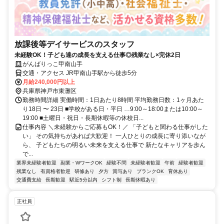
放課後等デイサービスのスタッフ
未経験OK！子ども達の成長を支える仕事◎残業なし×完休2日
がんばりっこ甲南山手
交通・アクセス JR甲南山手駅から徒歩5分
月給240,000円以上
兵庫県神戸市東灘区
勤務時間詳細 実働時間：1日あたり8時間 平均勤務日数：1ヶ月あた
り18日 〜 23日 ■学校がある日・平日 …9:00～18:00または10:00～
19:00 ■土曜日・祝日・長期休暇等の休校日...
仕事内容 ＼未経験からご応募もOK！／ 「子どもと関わる仕事がした
い」 その気持ちがあれば大歓迎！ 一人ひとりの成長に寄り添いなが
ら、 子どもたちの明るい未来を支える仕事で 新たなキャリアを歩ん
で...
業界未経験者歓迎
副業・WワークOK
経験不問
未経験者歓迎
午前
経験者歓迎
残業なし
有資格者歓迎
研修あり
夕方
賞与あり
ブランクOK
育休あり
交通費支給
長期歓迎
駅近5分以内
シフト制
長期休暇あり
正社員