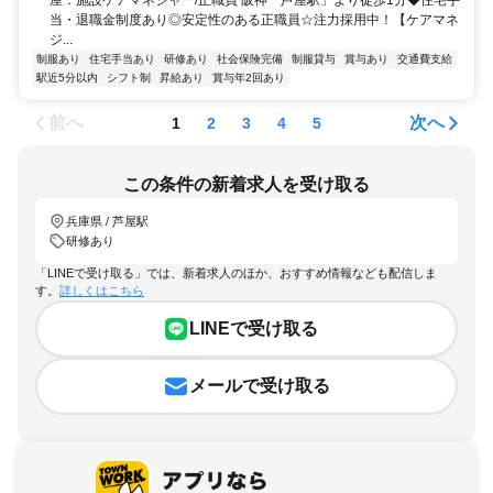
屋：施設ケアマネジャー/正職員 阪神「芦屋駅」より徒歩1分◆住宅手
当・退職金制度あり◎安定性のある正職員☆注力採用中！【ケアマネ
ジ...
制服あり
住宅手当あり
研修あり
社会保険完備
制服貸与
賞与あり
交通費支給
駅近5分以内
シフト制
昇給あり
賞与年2回あり
前へ
次へ
1
2
3
4
5
この条件の新着求人を受け取る
兵庫県 / 芦屋駅
研修あり
「LINEで受け取る」では、新着求人のほか、おすすめ情報なども配信しま
す。
詳しくはこちら
LINEで受け取る
メールで受け取る