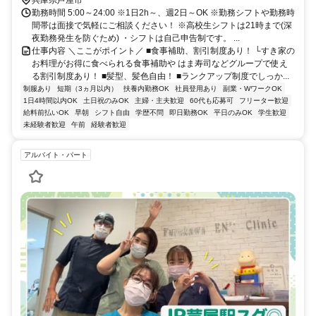
歩約14分 JR神戸線「甲南山手駅」より徒歩8分
兵庫県芦屋市
勤務時間 5:00～24:00 ※1日2h～、週2日～OK ※勤務シフトや勤務時
間帯は面接で気軽にご相談ください！ ※高校生シフトは21時まで(深
夜勤務発生を防ぐため) ・シフトは自己申告制です。 ...
仕事内容 ＼ここがポイント／ ■食事補助、割引制度あり！ └すき家の
お料理がお得に食べられる食事補助や はま寿司などグループで使え
る割引制度あり！ ■髪型、髪色自由！ ■ランクアップ制度でしっか...
制服あり
短期（3ヵ月以内）
扶養内勤務OK
社員登用あり
副業・WワークOK
1日4時間以内OK
土日祝のみOK
主婦・主夫歓迎
60代も応募可
フリーター歓迎
給料前払いOK
早朝
シフト自由
学歴不問
即日勤務OK
平日のみOK
学生歓迎
未経験者歓迎
午前
経験者歓迎
アルバイト・パート