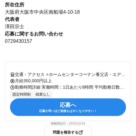
所在住所
大阪府大阪市中央区南船場4-10-18
代表者
澤田宗士
応募に関するお問い合わせ
0729430157
交通・アクセス ⭐ホームセンターコーナン養父店・エディオン養父店近く⭐車通勤OK
月給350,000円以上
勤務時間詳細 実働時間：1日あたり8時間 平均勤務日数：1ヶ月あたり20日 ⏰10:00～19:00(休憩1h) ＊極力残業がないように 会社として取り組んでいます。
固定時間制
残業なし
応募へ
応募が早いほど面接もはやくなりやすい！
掲載開始日：
2025/12/18
問題を報告する