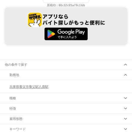
原稿ID：
86c32c95a79c1fdb
他の条件で探す
勤務地
兵庫県
養父市
養父駅
八鹿駅
職種
特徴
雇用形態
キーワード