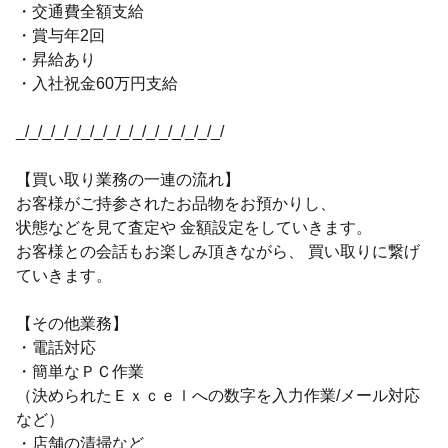
・交通費全額支給
・賞与年2回
・昇給あり
・入社祝金60万円支給
_/_/_/_/_/_/_/_/_/_/_/_/_/_/_/_/
【買い取り業務の一連の流れ】
お客様がご持参されたお品物をお預かりし、
状態などを見て査定や 金額設定をしていきます。
お客様との会話もお楽しみ頂きながら、 買い取りに繋げ
ていきます。
【その他業務】
・電話対応
・簡単なＰＣ作業
（決められたＥｘｃｅｌへの数字を入力作業/メール対応
など）
・店舗の清掃など