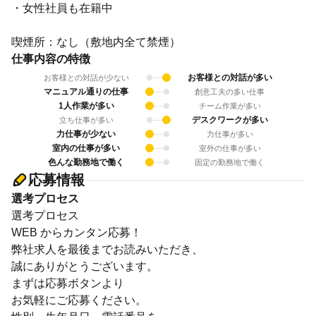
・女性社員も在籍中
喫煙所：なし（敷地内全て禁煙）
仕事内容の特徴
お客様との対話が多い
お客様との対話が少ない
マニュアル通りの仕事
創意工夫の多い仕事
1人作業が多い
チーム作業が多い
デスクワークが多い
立ち仕事が多い
力仕事が少ない
力仕事が多い
室内の仕事が多い
室外の仕事が多い
色んな勤務地で働く
固定の勤務地で働く
応募情報
選考プロセス
選考プロセス
WEB からカンタン応募！
弊社求人を最後までお読みいただき、
誠にありがとうございます。
まずは応募ボタンより
お気軽にご応募ください。