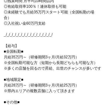
◎残業時間 月平均10時間以内
◎有給取得率100％！連休取得も可能
◎未経験でも月給35万円スタート可能（全国転勤の場
合）
◎入社祝い金60万円支給
_/_/_/_/_/_/_/_/_/_/_/_/_/_/_/_/
【給与】
■全国転勤■
月給35万円～（研修期間3ヶ月/月給32万円）
※全国転勤可能な方（短期から長期どちらも可能な方）
※多くの店舗を回るので昇給、出世のチャンスが多いです
■地域限定■
月給28万円～（研修期間3ヶ月/月給25万円）
※県内エリアの複数店舗に入って頂きます
■その他■