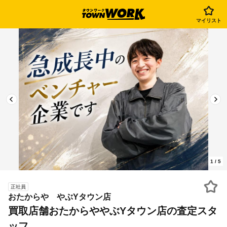
マイリスト
1
/
5
正社員
おたからや やぶYタウン店
買取店舗おたからややぶYタウン店の査定スタ
ッフ