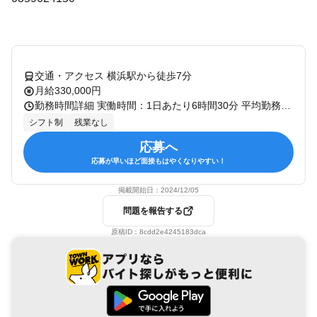
交通・アクセス 横浜駅から徒歩7分
月給330,000円
勤務時間詳細 実働時間：1日あたり6時間30分 平均勤務日数：1ヶ月あたり22日 〜 23日 【シフト制勤務】 ➀9:30～17:30 ②11:00～19:00 ③12:30~20:30 ※➀②③すべて実働6.5h/休憩1.5h ※残業はほとんどございません。 年に数回、研修やイベント等で 残業が発生する場合はございます。 契約更新期間：1年間（更新有）
シフト制
残業なし
応募へ
応募が早いほど面接もはやくなりやすい！
掲載開始日：
2024/12/05
問題を報告する
原稿ID：
8cdd2e4245183dca