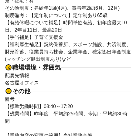
寮・社宅：有
その他制度：昇給年1回(4月)、賞与年2回(6月、12月)
制度備考：【定年制について】定年制あり65歳
【有給休暇について補足】時間単位有給、初年度最大10
日、2年目11日、最高20日
【手当補足】子育て支援金
【福利厚生補足】契約保養所、スポーツ施設、共済制度、
財形貯蓄、従業員持ち株会、企業年金、確定拠出年金制度
(マッチング拠出制度あり)など
職場環境・雰囲気
配属先情報
名古屋オフィス
その他
備考
【標準労働時間】08:40～17:20
【残業時間】昨年度：平均約25時間、今期：平均約30時
間
【業務内容の変更の範囲】当社業務全般