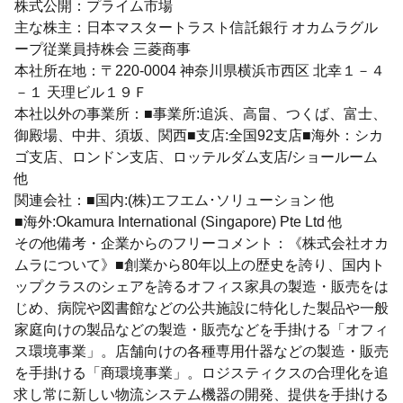
株式公開：プライム市場
主な株主：日本マスタートラスト信託銀行 オカムラグル
ープ従業員持株会 三菱商事
本社所在地：〒220-0004 神奈川県横浜市西区 北幸１－４
－１ 天理ビル１９Ｆ
本社以外の事業所：■事業所:追浜、高畠、つくば、富士、
御殿場、中井、須坂、関西■支店:全国92支店■海外：シカ
ゴ支店、ロンドン支店、ロッテルダム支店/ショールーム
他
関連会社：■国内:(株)エフエム･ソリューション 他
■海外:Okamura International (Singapore) Pte Ltd 他
その他備考・企業からのフリーコメント：《株式会社オカ
ムラについて》■創業から80年以上の歴史を誇り、国内ト
ップクラスのシェアを誇るオフィス家具の製造・販売をは
じめ、病院や図書館などの公共施設に特化した製品や一般
家庭向けの製品などの製造・販売などを手掛ける「オフィ
ス環境事業」。店舗向けの各種専用什器などの製造・販売
を手掛ける「商環境事業」。ロジスティクスの合理化を追
求し常に新しい物流システム機器の開発、提供を手掛ける