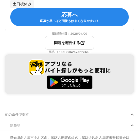
土日祝休み
応募へ
応募が早いほど面接もはやくなりやすい！
掲載開始日：
2026/04/09
問題を報告する
原稿ID：
8e03362b7a62e6a3
他の条件で探す
勤務地
愛知県
名古屋市
中村区
名古屋駅
八田駅
名鉄名古屋駅
近鉄名古屋駅
米野駅
黄金駅