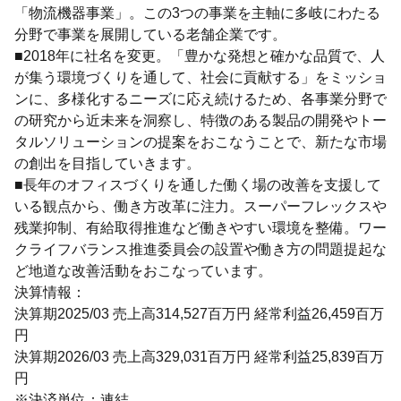
「物流機器事業」。この3つの事業を主軸に多岐にわたる
分野で事業を展開している老舗企業です。
■2018年に社名を変更。「豊かな発想と確かな品質で、人
が集う環境づくりを通して、社会に貢献する」をミッショ
ンに、多様化するニーズに応え続けるため、各事業分野で
の研究から近未来を洞察し、特徴のある製品の開発やトー
タルソリューションの提案をおこなうことで、新たな市場
の創出を目指していきます。
■長年のオフィスづくりを通した働く場の改善を支援して
いる観点から、働き方改革に注力。スーパーフレックスや
残業抑制、有給取得推進など働きやすい環境を整備。ワー
クライフバランス推進委員会の設置や働き方の問題提起な
ど地道な改善活動をおこなっています。
決算情報：
決算期2025/03 売上高314,527百万円 経常利益26,459百万
円
決算期2026/03 売上高329,031百万円 経常利益25,839百万
円
※決済単位：連結