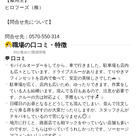
【雇用主】
ヒロフーズ（株）
【問合せ先について】
問合せ先：0570-550-314
職場の口コミ・特徴
AIが集めた職場情報
💬 口コミ
モバイルオーダーをしてから、車で行きました。駐車場も店内
も広々としています。ドライブスルーがあります。てりやきマ
フィンセットを店内で食べて、安定の美味しさでした🚗
1
駐車場が広く、店内も広いため、ゆったりできます。作業をし
ている人も結構います。混んでる日もあるので、注意が必要で
す。クルーの方は対応よく、手際もいいです🪑
1
日曜日のお昼となるとどうしても混んでしまい、並んで注文し
たり座る席を探すのが大変だったりしますが、スタッフさんが
テキパキしているので苦になりません⏱️
2
地方に行くと、路面店でも朝マックをやっていない店舗も多い
のですが、こちらはやっていてうれしかったです。ソーセージ
マフィンおいしいです🥐
2