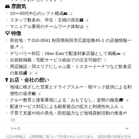
👥 雰囲気
10〜30代中心のシフト構成👥
3
スタッフ数多め、学生・主婦の混在🏫
4
マニュアル重視のチームワーク体制🤝
5
💡 特徴
所在地：〒010-0041 秋田県秋田市広面堤敷45-1 の店舗情報一
致📍
4
デリバリー対応：Uber Eatsで配達対象店舗として掲載🚗
6
出前館掲載：宅配サービス経由での注文可能📦
7
周辺施設：同エリアにしゃぶ葉・ミスタードーナツなど飲食店
の集積🏬
8
9
❣️ お店・会社の想い
地域に根ざした営業とドライブスルー・朝マック提供による利
便性の追求🏪
4
クルー教育と接客重視による「おもてなし」姿勢の徹底🎓
3
配達サービス対応による顧客接点の拡大と利便性向上🚴
6
子育て支援や街の美化・防犯協力など地域貢献活動の推進🌱
10
ソース
上記の情報は、公開情報に基づいて作成されたものであり、当該企業の現状を完全