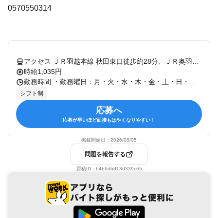
0570550314
アクセス ＪＲ羽越本線 秋田東口徒歩約28分、ＪＲ奥羽本線 秋田東口徒歩約28分、連絡バス 秋田徒歩約30分 秋田 [JR奥羽本線(新庄～青森)] 秋田 [JR羽越本線] 泉外旭川 [JR奥羽本線(新庄～青森)] 羽後牛島 [JR羽越本線] 四ツ小屋 [JR奥羽本線(新庄～青森)]
時給1,035円
勤務時間 ・勤務曜日：月・火・水・木・金・土・日・祝 ・勤務時間： [1] 07:00～00:00 [2] 07:00～00:00 [3] 07:00～00:00 上記の勤務時間は店舗の営業時間になります。 週3回、3時間から勤務可能です！ 1週間ごとに希望スケジュールを提出できるので、部活やテスト、お子様の学校行事、プライベートの予定に合わせて柔軟に働けます！ 全員で助け合いながら働いていますので、急な体調不良などがあってもフォローいたします。
シフト制
応募へ
応募が早いほど面接もはやくなりやすい！
掲載開始日：
2026/08/05
問題を報告する
原稿ID：
b4b6dbd13d339c65