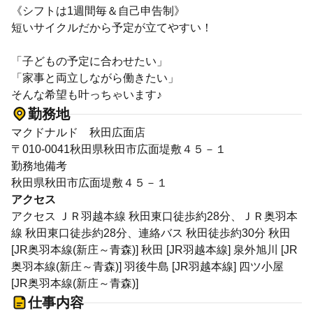
《シフトは1週間毎＆自己申告制》
短いサイクルだから予定が立てやすい！
「子どもの予定に合わせたい」
「家事と両立しながら働きたい」
そんな希望も叶っちゃいます♪
勤務地
マクドナルド 秋田広面店
〒010-0041秋田県秋田市広面堤敷４５－１
勤務地備考
秋田県秋田市広面堤敷４５－１
アクセス
アクセス ＪＲ羽越本線 秋田東口徒歩約28分、ＪＲ奥羽本
線 秋田東口徒歩約28分、連絡バス 秋田徒歩約30分 秋田
[JR奥羽本線(新庄～青森)] 秋田 [JR羽越本線] 泉外旭川 [JR
奥羽本線(新庄～青森)] 羽後牛島 [JR羽越本線] 四ツ小屋
[JR奥羽本線(新庄～青森)]
仕事内容