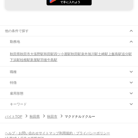
他の条件で探す
勤務地
秋田県
秋田市
大張野駅
和田駅
四ツ小屋駅
秋田駅
泉外旭川駅
土崎駅
上飯島駅
追分駅
下浜駅
桂根駅
新屋駅
羽後牛島駅
職種
特徴
雇用形態
キーワード
バイトTOP
秋田県
秋田市
マクドナルドクルー
ヘルプ・お問い合わせ
サイトマップ
利用規約・プライバシーポリシー