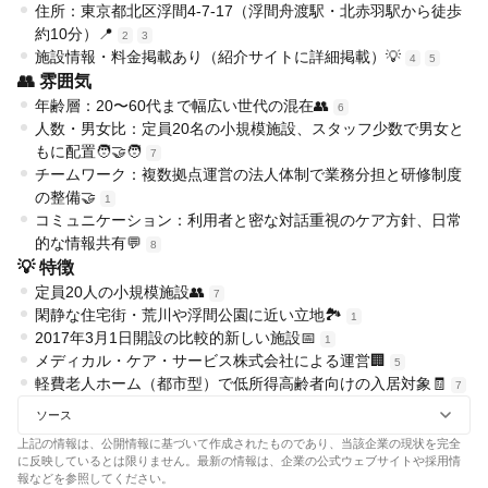
住所：東京都北区浮間4-7-17（浮間舟渡駅・北赤羽駅から徒歩
約10分）📍
2
3
施設情報・料金掲載あり（紹介サイトに詳細掲載）💡
4
5
👥 雰囲気
年齢層：20〜60代まで幅広い世代の混在👥
6
人数・男女比：定員20名の小規模施設、スタッフ少数で男女と
もに配置🧑‍🤝‍🧑
7
チームワーク：複数拠点運営の法人体制で業務分担と研修制度
の整備🤝
1
コミュニケーション：利用者と密な対話重視のケア方針、日常
的な情報共有💬
8
💡 特徴
定員20人の小規模施設👥
7
閑静な住宅街・荒川や浮間公園に近い立地🏞️
1
2017年3月1日開設の比較的新しい施設📅
1
メディカル・ケア・サービス株式会社による運営🏢
5
軽費老人ホーム（都市型）で低所得高齢者向けの入居対象🧾
7
ソース
上記の情報は、公開情報に基づいて作成されたものであり、当該企業の現状を完全
に反映しているとは限りません。最新の情報は、企業の公式ウェブサイトや採用情
報などを参照してください。