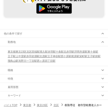
他の条件で探す
勤務地
東京都
東京23区
北区
田端駅
尾久駅
赤羽駅
十条駅
北赤羽駅
浮間舟渡駅
東十条駅
王子駅
上中里駅
赤羽岩淵駅
志茂駅
王子神谷駅
西ケ原駅
梶原駅
栄町駅
王子駅前駅
飛鳥山駅
滝野川一丁目駅
西ヶ原四丁目駅
職種
特徴
雇用形態
キーワード
バイトTOP
東京都
東京23区
北区
夜勤専従 都市型軽費老人ホー