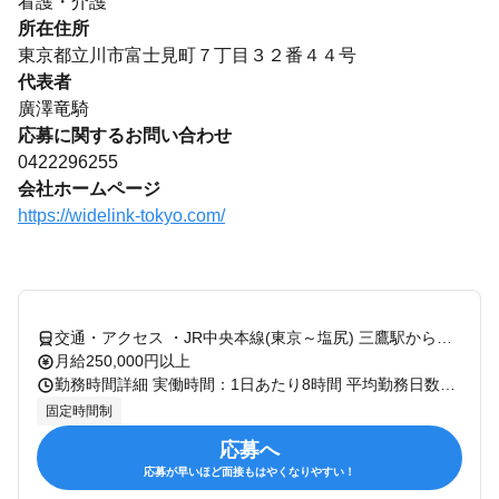
看護・介護
所在住所
東京都立川市富士見町７丁目３２番４４号
代表者
廣澤竜騎
応募に関するお問い合わせ
0422296255
会社ホームページ
https://widelink-tokyo.com/
交通・アクセス ・JR中央本線(東京～塩尻) 三鷹駅から徒歩で7分 ・JR中央・総武線 三鷹駅から徒歩で7分
月給250,000円以上
勤務時間詳細 実働時間：1日あたり8時間 平均勤務日数：1ヶ月あたり18日 〜 20日 ■8:00～17:00 (実働8時間／休憩1時間) ※1カ月の残業は平均10時間程度です。 ※夜勤はありません。 ※年に3～4回、全社会議のため日曜日出勤が発生します。出勤時には、平日に代休を取得いただくこととなります。
固定時間制
応募へ
応募が早いほど面接もはやくなりやすい！