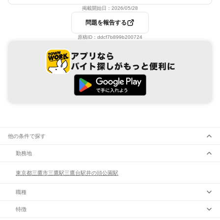
掲載開始日：
2026/05/28
問題を報告する
原稿ID：
ddcf7b899b200724
他の条件で探す
勤務地
東京都
三鷹市
三鷹駅
三鷹台駅
井の頭公園駅
職種
特徴