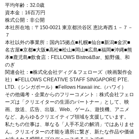
平均年齢：32.0歳
資本金：16百万円
株式公開：非公開
本社所在地：〒150-0021 東京都渋谷区 恵比寿西１－７－
７
本社以外の事業所：国内15拠点■札幌■仙台■新潟■金沢■
名古屋■京都■大阪■高松■松山■岡山■広島■福岡■沖縄■熊
本■鹿児島■飲食店：FELLOWS Bistro&Bar、鮨野儀、和
のぎ
関連会社：■株式化会社ディグ＆フェローズ（映画製作会
社）■FELLOWS CREATIVE STAFF SINGAPORE PTE.
LTD.（シンガポール）■Fellows Hawaii inc.（ハワイ）
その他備考・企業からのフリーコメント：株式会社フェロ
ーズは「クリエイターの生涯のパートナー」として、映
画、放送、広告、出版、Web、ゲーム、遊技機、アニメ
など、あらゆるクリエイティブ領域を支援しています。
私たちの仕事は、単なる「人手不足の解消」ではありませ
ん。クリエイターの才能を適所に繋ぎ、新たな作品や価値