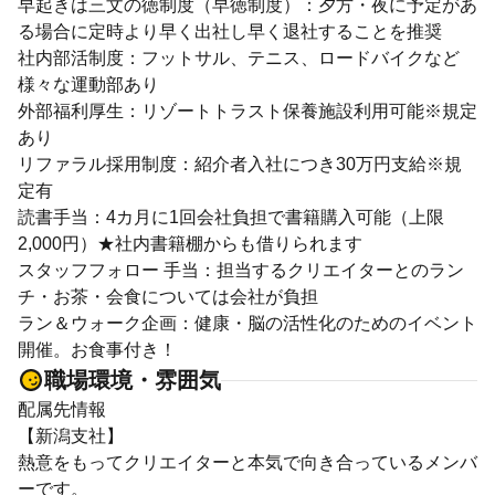
早起きは三文の徳制度（早徳制度）：夕方・夜に予定があ
る場合に定時より早く出社し早く退社することを推奨
社内部活制度：フットサル、テニス、ロードバイクなど
様々な運動部あり
外部福利厚生：リゾートトラスト保養施設利用可能※規定
あり
リファラル採用制度：紹介者入社につき30万円支給※規
定有
読書手当：4カ月に1回会社負担で書籍購入可能（上限
2,000円）★社内書籍棚からも借りられます
スタッフフォロー 手当：担当するクリエイターとのラン
チ・お茶・会食については会社が負担
ラン＆ウォーク企画：健康・脳の活性化のためのイベント
開催。お食事付き！
職場環境・雰囲気
配属先情報
【新潟支社】
熱意をもってクリエイターと本気で向き合っているメンバ
ーです。