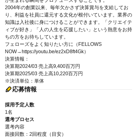
が生まれる瞬間をプロデュースすることです。
2004年の創業以来、毎年欠かさず決算賞与を支給してお
り、利益を社員に還元する文化が根付いています。業界の
知識は入社後に身につけることができます。「クリエイテ
ィブが好き」「人の人生を応援したい」という熱意をお持
ちの方をお待ちしています。
フェローズをよく知りたい方に（FELLOWS
NOW→https://youtu.be/ez2xD8ft4Gk）
決算情報：
決算期2024/03 売上高9,400百万円
決算期2025/03 売上高10,220百万円
※決済単位：単体
応募情報
採用予定人数
1名
選考プロセス
選考内容
面接回数：2回程度（目安）