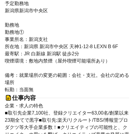
予定勤務地
新潟県新潟市中央区
勤務地
勤務地①
事業所名：新潟支社
所在地：新潟県 新潟市中央区 天神1-12-8 LEXN B 6F
最寄駅：JR 白新線 新潟駅 徒歩2分
喫煙環境：敷地内禁煙（屋外喫煙可能場所あり）
備考：就業場所の変更の範囲：会社・支社。会社の定める
場所
転勤：当面無
仕事内容
企業・求人の特色
■取引先企業7,100社、登録クリエイター63,00名/創業以来
23期全てで黒字■取引先:楽天/リクルート/TBS/博報堂プロ
ダクツ等大手企業多数！■クリエイティブの可能性と、ク