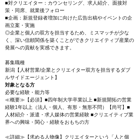
■対クリエイター：カウンセリング、求人紹介、面接対
策・同席、就業後フォロー
■企画：新規登録者増加に向けた広告出稿やイベントの企
画立案・実施
◎企業と個人の双方を担当するため、ミスマッチが少な
く、深い信頼関係を築くことができクリエイティブ産業の
発展への貢献を実感できます。
募集職種
新潟【人材営業/企業とクリエイター双方を担当するダブ
ルサイドエージェント】
対象となる方
必要な経験・能力等
≪概要≫【必須】■四年制大学卒業以上 ■新規開拓の営業
経験1年以上（法人・個人、有形・無形不問）【尚可】■
人材紹介・派遣・求人媒体の営業経験 ■クリエイティブ業
界への興味・関心・経験をおもちの方
≪詳細≫【求める人物像】クリエイターという「人と個