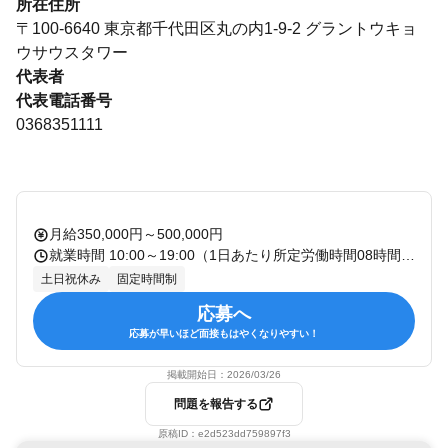
所在住所
〒100-6640 東京都千代田区丸の内1-9-2 グラントウキョ
ウサウスタワー
代表者
代表電話番号
0368351111
月給350,000円～500,000円
就業時間 10:00～19:00（1日あたり所定労働時間08時間） 休憩：60分 残業：有 備考：固定残業代の相当時間：45.0時間/月
土日祝休み
固定時間制
応募へ
応募が早いほど面接もはやくなりやすい！
掲載開始日：
2026/03/26
問題を報告する
原稿ID：
e2d523dd759897f3