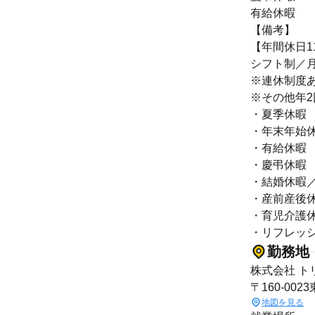
有給休暇
【備考】
【年間休日1
シフト制／月
※連休制度あ
※その他年
・夏季休暇
・年末年始
・有給休暇
・慶弔休暇
・結婚休暇／
・産前産後
・育児介護
・リフレッ
勤務地
株式会社 ト
〒160-00
地図を見る