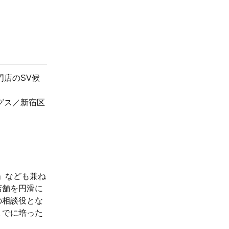
門店のSV候
グス／新宿区
」なども兼ね
店舗を円滑に
の相談役とな
までに培った