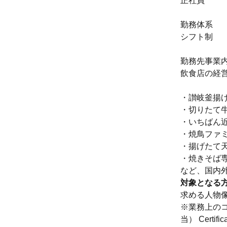
正社員
勤務体系
シフト制
勤務先事業
飲食店の経
・讃岐釜揚げ
・切りたて
・いちばん近い
・焼鳥ファ
・揚げたて
・焼きそば専
など、国内外
対象となる
求める人物
※業務上のコ
当） Certifica