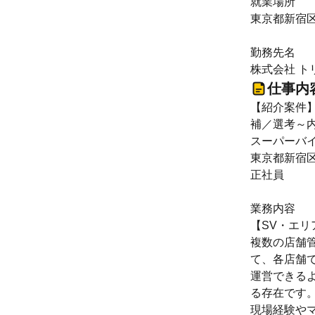
就業場所
東京都新宿区
勤務先名
株式会社 ト
仕事内
【紹介案件】
補／選考～
スーパーバ
東京都新宿区
正社員
業務内容
【SV・エ
複数の店舗
て、各店舗
運営できる
る存在です
現場経験や