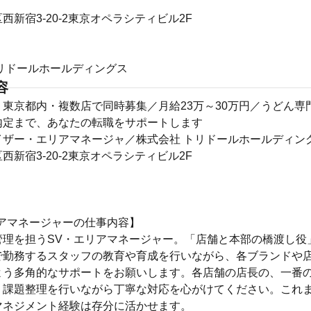
西新宿3-20-2東京オペラシティビル2F
リドールホールディングス
容
東京都内・複数店で同時募集／月給23万～30万円／うどん専
内定まで、あなたの転職をサポートします
イザー・エリアマネージャ／株式会社 トリドールホールディン
西新宿3-20-2東京オペラシティビル2F
リアマネージャーの仕事内容】
管理を担うSV・エリアマネージャー。「店舗と本部の橋渡し役
で勤務するスタッフの教育や育成を行いながら、各ブランドや
よう多角的なサポートをお願いします。各店舗の店長の、一番
。課題整理を行いながら丁寧な対応を心がけてください。これ
マネジメント経験は存分に活かせます。