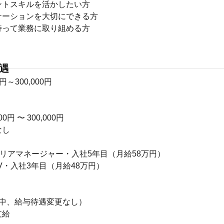
ントスキルを活かしたい方
ケーションを大切にできる方
持って業務に取り組める方
待遇
0円～300,000円
0円 〜 300,000円
なし
エリアマネージャー・入社5年目（月給58万円）
SV・入社3年目（月給48万円）
】
間中、給与待遇変更なし）
支給