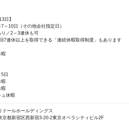
13日】
7～10日（その他会社指定日）
り／2～3連休も可
2回7連休以上を取得できる「連続休暇取得制度」もあります
休暇
5日
休暇
休暇
シュ休暇
リドールホールディングス
23東京都新宿区西新宿3-20-2東京オペラシティビル2F