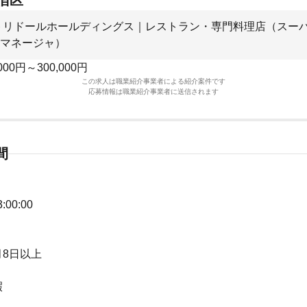
宿区
トリドールホールディングス｜レストラン・専門料理店（スー
マネージャ）
000円～300,000円
この求人は職業紹介事業者による紹介案件です
応募情報は職業紹介事業者に送信されます
間
:00:00
8日以上
暇