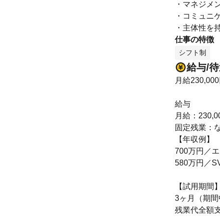
・マネジメ
・コミュニ
・主体性を
仕事の特徴
シフト制
給与/
月給230,00
給与
月給：230,00
固定残業：
【年収例】
700万円／
580万円／
【試用期間
3ヶ月（期
残業代全額