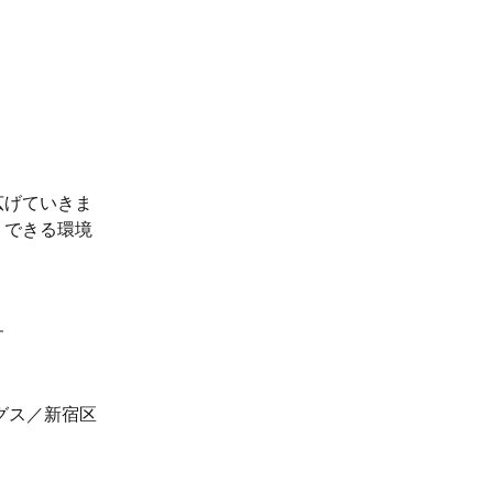
広げていきま
トできる環境
す
グス／新宿区