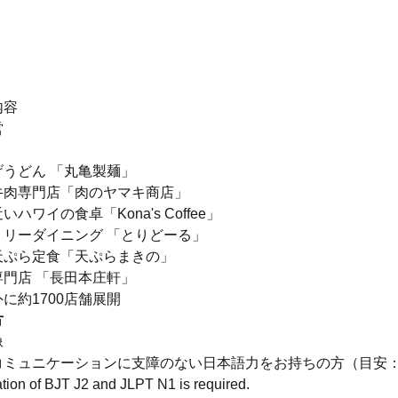
内容
営
うどん 「丸亀製麺」
牛肉専門店「肉のヤマキ商店」
ハワイの食卓「Kona's Coffee」
ミリーダイニング 「とりどーる」
天ぷら定食「天ぷらまきの」
門店 「長田本庄軒」
に約1700店舗展開
方
像
ミュニケーションに支障のない日本語力をお持ちの方（目安：BJ
tion of BJT J2 and JLPT N1 is required.