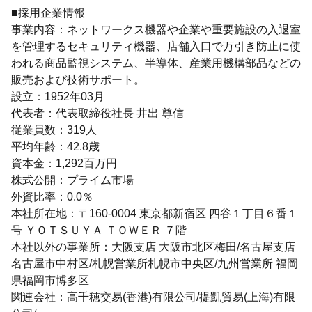
■採用企業情報
事業内容：ネットワークス機器や企業や重要施設の入退室
を管理するセキュリティ機器、店舗入口で万引き防止に使
われる商品監視システム、半導体、産業用機構部品などの
販売および技術サポート。
設立：1952年03月
代表者：代表取締役社長 井出 尊信
従業員数：319人
平均年齢：42.8歳
資本金：1,292百万円
株式公開：プライム市場
外資比率：0.0％
本社所在地：〒160-0004 東京都新宿区 四谷１丁目６番１
号 ＹＯＴＳＵＹＡ ＴＯＷＥＲ ７階
本社以外の事業所：大阪支店 大阪市北区梅田/名古屋支店
名古屋市中村区/札幌営業所札幌市中央区/九州営業所 福岡
県福岡市博多区
関連会社：高千穂交易(香港)有限公司/提凱貿易(上海)有限