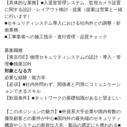
【具体的な業務】■入退室管理システム、監視カメラ設置
に関する設計・レイアウト検討・提案（提案は営業と一緒
に行います）
■セキュリティシステム導入における社内外との調整・折
衝業務
■工事業者への施工指示・進行管理・品質チェック
募集職種
【東京/SE】物理セキュリティシステムの設計・導入・管
理◆残業10H
対象となる方
必要な経験・能力等
【必須】■社内外問わず、関係者と円滑にコミュニケーシ
ョンできるスキル
【歓迎条件】■ネットワークの基礎知識があると望ましい
【このポジションの魅力】■外資系大手企業や国内有数の
優良顧客との案件が中心■国内外の最先端のセキュリティ
機器やシステムの新規仕入先・製品の選定にも携われる■