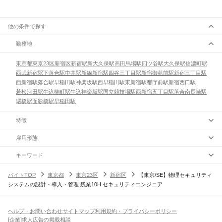
他の条件で探す
勤務地
東京都
東京23区
新宿区
新宿駅
新大久保駅
高田馬場駅
四ツ谷駅
大久保駅
信濃町駅
西武新宿駅
下落合駅
中井駅
新線新宿駅
四谷三丁目駅
新宿御苑前駅
新宿三丁目駅
西新宿駅
落合駅
早稲田駅
神楽坂駅
西早稲田駅
東新宿駅
都庁前駅
新宿西口駅
若松河田駅
牛込柳町駅
牛込神楽坂駅
国立競技場駅
西新宿五丁目駅
落合南長崎駅
曙橋駅
面影橋駅
早稲田駅
特徴
雇用形態
キーワード
バイトTOP
東京都
東京23区
新宿区
【東京/SE】物理セキュリティ
システムの設計・導入・管理 残業10H セキュリティエンジニア
ヘルプ・お問い合わせ
サイトマップ
利用規約・プライバシーポリシー
[企業]求人広告の掲載相談