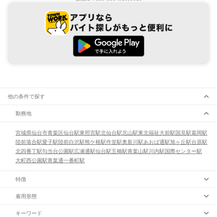
他の条件で探す
勤務地
宮城県
仙台市
青葉区
仙台駅
東照宮駅
北仙台駅
北山駅
東北福祉大前駅
国見駅
葛岡駅
陸前落合駅
愛子駅
陸前白沢駅
熊ケ根駅
作並駅
奥新川駅
あおば通駅
旭ヶ丘駅
台原駅
北四番丁駅
勾当台公園駅
広瀬通駅
仙台駅
五橋駅
青葉山駅
川内駅
国際センター駅
大町西公園駅
青葉通一番町駅
特徴
雇用形態
キーワード