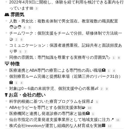
2022年4月9日に開校し、体験を経て利用を検討できる案内を行
っています📅
3
👥 雰囲気
人数・男女比：複数名体制で男女混在。教室複数の職員配置
🧑‍🤝‍🧑
4
5
チームワーク：個別支援をチームで分担。研修体制で方法統一
🤝
2
6
コミュニケーション：保護者連携重視。記録共有と面談頻度あ
り💬
5
7
同僚の雰囲気：専門知識を尊重する実務寄りの雰囲気🏷️
1
8
💡 特徴
医療連携とABA専門の療育による専門性の高い職場🏥
1
4
個別療育ルーム完備と提携駐車場（近隣三井のリパーク31台）
🏫
1
4
対象は0～6歳の未就学児、個別支援中心の客層👶
2
9
❣️ お店・会社の想い
科学的根拠に基づいた療育プログラムを採用🔬
1
ABAセラピーを専門とする個別支援体制🧩
10
医療機関と連携し発達診療の専門家と協働🏥
1
仙台市指定の児童発達支援事業所として地域支援に注力📍
11
株式会社Irevotionが運営し組織的な人材育成を実施🏢
12