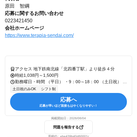
原田 智綱
応募に関するお問い合わせ
0223421450
会社ホームページ
https://www.terapia-sendai.com/
アクセス 地下鉄南北線「北四番丁駅」より徒歩４分
時給1,038円～1,500円
勤務曜日・時間 （平日） ・9：00～18：00 （土日祝） ・9：00～18：00 （営業時間） 10:00～17:00 ♪週2日、1日5時間～ＯＫ
土日祝のみOK
シフト制
応募へ
応募が早いほど面接もはやくなりやすい！
掲載開始日：
2026/06/04
問題を報告する
原稿ID：
ebe439b40d60001c