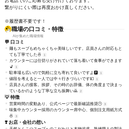
お電話でのご応募も受け付けております。
繋がりにくい際は再度おかけ直しください。
※履歴書不要です！
職場の口コミ・特徴
AIが集めた職場情報
💬 口コミ
麺もスープもめちゃくちゃ美味しいです。店員さんの対応もと
ても丁寧でした🍜
1
カウンターには仕切りがされていて落ち着いて食事ができます
💺
1
駐車場も広いので気軽に立ち寄れて良いですよ🅿️
1
値段を考えると一人では中々行きづらいです💴
1
店員さんの接客。挨拶、その時のお辞儀、体の角度まで決まっ
ているかのような丁寧な立ち振舞い🙇
2
💡 特徴
営業時間の変動あり、公式ページで最新確認推奨🕒
3
味集中カウンター採用のカウンター席中心、個別注文用紙方式
🍜
3
❣️ お店・会社の想い
天然とんこつスープへのこだわりと本物追求。熟練職人の製法