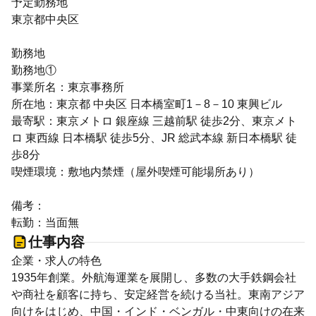
予定勤務地
東京都中央区
勤務地
勤務地①
事業所名：東京事務所
所在地：東京都 中央区 日本橋室町1－8－10 東興ビル
最寄駅：東京メトロ 銀座線 三越前駅 徒歩2分、東京メト
ロ 東西線 日本橋駅 徒歩5分、JR 総武本線 新日本橋駅 徒
歩8分
喫煙環境：敷地内禁煙（屋外喫煙可能場所あり）
備考：
転勤：当面無
仕事内容
企業・求人の特色
1935年創業。外航海運業を展開し、多数の大手鉄鋼会社
や商社を顧客に持ち、安定経営を続ける当社。東南アジア
向けをはじめ、中国・インド・ベンガル・中東向けの在来