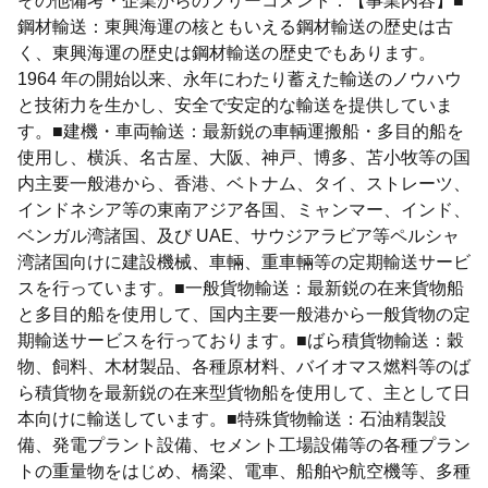
その他備考・企業からのフリーコメント：【事業内容】■
鋼材輸送：東興海運の核ともいえる鋼材輸送の歴史は古
く、東興海運の歴史は鋼材輸送の歴史でもあります。
1964 年の開始以来、永年にわたり蓄えた輸送のノウハウ
と技術力を生かし、安全で安定的な輸送を提供していま
す。■建機・車両輸送：最新鋭の車輌運搬船・多目的船を
使用し、横浜、名古屋、大阪、神戸、博多、苫小牧等の国
内主要一般港から、香港、ベトナム、タイ、ストレーツ、
インドネシア等の東南アジア各国、ミャンマー、インド、
ベンガル湾諸国、及び UAE、サウジアラビア等ペルシャ
湾諸国向けに建設機械、車輛、重車輛等の定期輸送サービ
スを行っています。■一般貨物輸送：最新鋭の在来貨物船
と多目的船を使用して、国内主要一般港から一般貨物の定
期輸送サービスを行っております。■ばら積貨物輸送：穀
物、飼料、木材製品、各種原材料、バイオマス燃料等のば
ら積貨物を最新鋭の在来型貨物船を使用して、主として日
本向けに輸送しています。■特殊貨物輸送：石油精製設
備、発電プラント設備、セメント工場設備等の各種プラン
トの重量物をはじめ、橋梁、電車、船舶や航空機等、多種