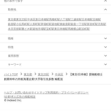
他の条件で探す
勤務地
東京都
東京23区
中央区
新日本橋駅
馬喰町駅
八丁堀駅
三越前駅
日本橋駅
京橋駅
銀座駅
小伝馬町駅
人形町駅
茅場町駅
築地駅
東銀座駅
銀座一丁目駅
新富町駅
月島駅
水天宮前駅
勝どき駅
築地市場駅
宝町駅
東日本橋駅
馬喰横山駅
浜町駅
職種
特徴
雇用形態
キーワード
バイトTOP
東京都
東京23区
中央区
【東京/日本橋】貨物船積士
創業80年の外航海運企業!大手取引先多数 輸配送
ヘルプ・お問い合わせ
サイトマップ
利用規約・プライバシーポリシー
[企業]求人広告の掲載相談