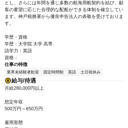
とし、さらには年間を通じ多数の航海用船契約を結び、顧
客の要望に応じた合理的な配船ができる体制を確立してい
ます。神戸税務署から優良申告法人の表敬を受けておりま
す。
学歴・資格
学歴：大学院 大学 高専
語学力：英語
資格：
仕事の特徴
業界未経験者歓迎
固定時間制
英語
土日祝休み
給与/待遇
月給280,000円以上
想定年収
500万円～650万円
雇用形態