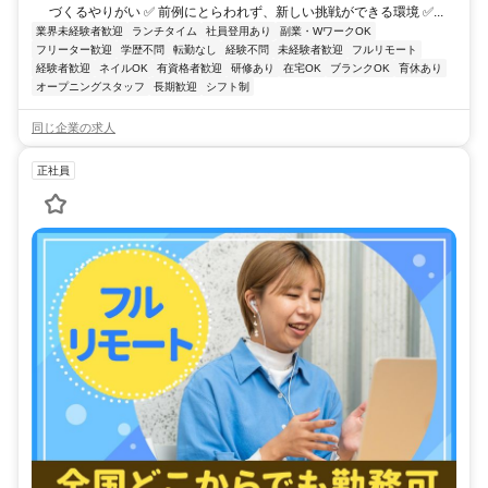
づくるやりがい ✅ 前例にとらわれず、新しい挑戦ができる環境 ✅...
業界未経験者歓迎
ランチタイム
社員登用あり
副業・WワークOK
フリーター歓迎
学歴不問
転勤なし
経験不問
未経験者歓迎
フルリモート
経験者歓迎
ネイルOK
有資格者歓迎
研修あり
在宅OK
ブランクOK
育休あり
オープニングスタッフ
長期歓迎
シフト制
同じ企業の求人
正社員