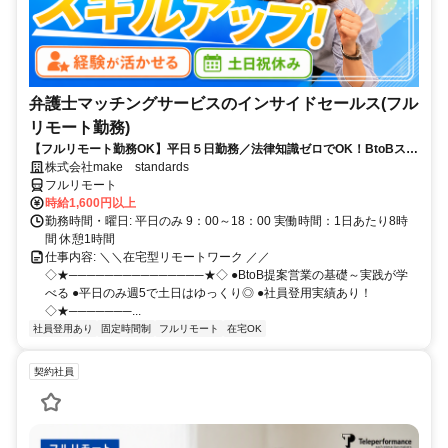
弁護士マッチングサービスのインサイドセールス(フル
リモート勤務)
【フルリモート勤務OK】平日５日勤務／法律知識ゼロでOK！BtoBスキ
ルが身につく営業職
株式会社make standards
フルリモート
時給1,600円以上
勤務時間・曜日: 平日のみ 9：00～18：00 実働時間：1日あたり8時
間 休憩1時間
仕事内容: ＼＼在宅型リモートワーク ／／
◇★───────────────★◇ ●BtoB提案営業の基礎～実践が学
べる ●平日のみ週5で土日はゆっくり◎ ●社員登用実績あり！
◇★───────...
社員登用あり
固定時間制
フルリモート
在宅OK
契約社員