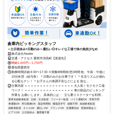
倉庫内ピッキングスタッフ
＜土日祝休み×日勤のみ＞週払い◎キレイな工場で体の負担少なめ
株式会社Awake
交通・アクセス 愛西市渕高町【派遣先】
時給1,400円～1,750円
愛知県愛西市
勤務時間詳細 8:30〜17:30 ※実働8時間/休憩1時間 他、午前・午後に
10分休憩（給与有） ＊日勤のみのお仕事です！ ＊生活リズムが崩れ
る心配もナシ！ ＊お子さんの体調不良などによる 急な...
仕事内容 ＝＝＝＝＝＝＝＝＝＝＝＝＝＝＝＝ 大人気！モクモク工場
ワーク！ ＝＝＝＝＝＝＝＝＝＝＝＝＝＝＝＝ 車の部品のピッキング
作業を お願いします。 具体的には･･･ 立ち乗りスクーターを利用...
業界未経験者歓迎
主婦・主夫歓迎
フリーター歓迎
バイク通勤OK
学歴不問
車通勤OK
即日勤務OK
固定時間制
職場見学可
経験不問
未経験者歓迎
経験者歓迎
ネイルOK
週払いOK
ブランクOK
交通費支給
長期休暇あり
ピアスOK
土日祝休み
履歴書不要