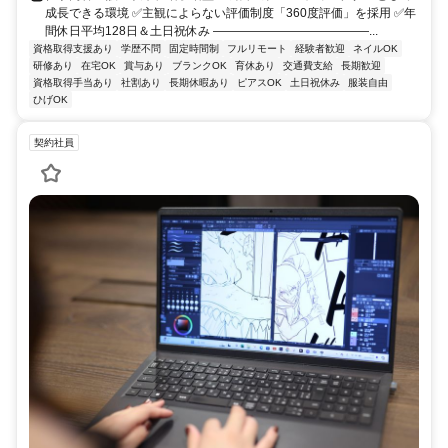
成長できる環境 ✅主観によらない評価制度「360度評価」を採用 ✅年
間休日平均128日＆土日祝休み ―――――――――――――...
資格取得支援あり
学歴不問
固定時間制
フルリモート
経験者歓迎
ネイルOK
研修あり
在宅OK
賞与あり
ブランクOK
育休あり
交通費支給
長期歓迎
資格取得手当あり
社割あり
長期休暇あり
ピアスOK
土日祝休み
服装自由
ひげOK
契約社員