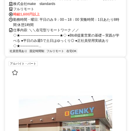
スキルアップ
株式会社make standards
フルリモート
時給1,600円以上
勤務時間・曜日: 平日のみ 9：00～18：00 実働時間：1日あたり8時
間 休憩1時間
仕事内容: ＼＼在宅型リモートワーク ／／
◇★───────────────★◇ ●BtoB提案営業の基礎～実践が学
べる ●平日のみ週5で土日はゆっくり◎ ●正社員登用実績あり
◇★───────...
社員登用あり
固定時間制
フルリモート
在宅OK
アルバイト・パート