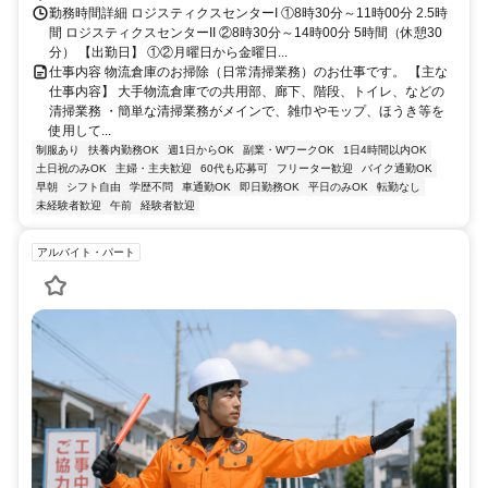
勤務時間詳細 ロジスティクスセンターI ①8時30分～11時00分 2.5時
間 ロジスティクスセンターII ②8時30分～14時00分 5時間（休憩30
分） 【出勤日】 ①②月曜日から金曜日...
仕事内容 物流倉庫のお掃除（日常清掃業務）のお仕事です。 【主な
仕事内容】 大手物流倉庫での共用部、廊下、階段、トイレ、などの
清掃業務 ・簡単な清掃業務がメインで、雑巾やモップ、ほうき等を
使用して...
制服あり
扶養内勤務OK
週1日からOK
副業・WワークOK
1日4時間以内OK
土日祝のみOK
主婦・主夫歓迎
60代も応募可
フリーター歓迎
バイク通勤OK
早朝
シフト自由
学歴不問
車通勤OK
即日勤務OK
平日のみOK
転勤なし
未経験者歓迎
午前
経験者歓迎
アルバイト・パート