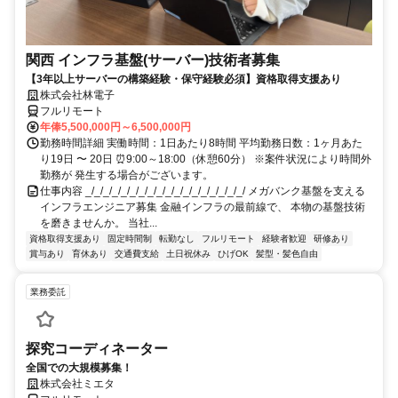
関西 インフラ基盤(サーバー)技術者募集
【3年以上サーバーの構築経験・保守経験必須】資格取得支援あり
株式会社林電子
フルリモート
年俸5,500,000円～6,500,000円
勤務時間詳細 実働時間：1日あたり8時間 平均勤務日数：1ヶ月あた
り19日 〜 20日 ⏰9:00～18:00（休憩60分） ※案件状況により時間外
勤務が 発生する場合がございます。
仕事内容 _/_/_/_/_/_/_/_/_/_/_/_/_/_/_/_/_/_/ メガバンク基盤を支える
インフラエンジニア募集 金融インフラの最前線で、 本物の基盤技術
を磨きませんか。 当社...
資格取得支援あり
固定時間制
転勤なし
フルリモート
経験者歓迎
研修あり
賞与あり
育休あり
交通費支給
土日祝休み
ひげOK
髪型・髪色自由
業務委託
探究コーディネーター
全国での大規模募集！
株式会社ミエタ