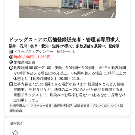
ドラッグストアの店舗登録販売者・管理者専用求人
福井・石川・岐阜・愛知・滋賀の5県で、多数店舗を展開中。登録販売
者の資格を活かして働きませんか。
ドラッグストアゲンキー 稲沢平和店
時給1,160円～1,360円
愛知県稲沢市
勤務時間 08:00〜21:00（実働：5.0時間〜8.0時間） ※1日の勤務時間
が6時間を超える場合は45分以上、 8時間を超える場合は1時間以上の
休憩あり 【勤務時間補足】 08:00～21:0...
仕事内容 あなたの活躍できる場所があります 新店舗をどんどん積極
展開中。 生鮮食品など、地域のニーズに合わせた商品を展開する新
業態ドラッグストア。馴染みのお客様も増えつつあるなか、身近な相
談相手として...
社員登用あり
フリーター歓迎
未経験者歓迎
経験者歓迎
ブランクOK
シフト制
服装自由
業務委託