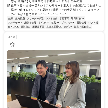
想定 ⏰お好きな時間帯で1日3時間～！ ⏰平日のみの週...
仕事内容 ✨出社一切ナシ！フルリモート求人！ ✨全国どこでも好きな
場所で働ける♫ ✨シフト柔軟！1週間ごとの申告制 ✨今いるスタッフ
の95％が子育てママ ༶ ༶ ༶ ༶ ༶ ༶ ༶ ༶ ༶ ༶ ༶ ༶...
主婦・主夫歓迎
フリーター歓迎
シフト自由
学歴不問
即日勤務OK
フルリモート
経験者歓迎
ネイルOK
在宅OK
ブランクOK
長期歓迎
シフト制
ピアスOK
服装自由
履歴書不要
友達と応募OK
ひげOK
髪型・髪色自由
正社員