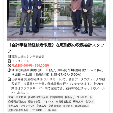
《会計事務所経験者限定》在宅勤務の税務会計スタッ
フ
税理士法人シン中央会計
フルリモート
月給280,000円～350,000円
勤務時間詳細 実働時間：1日あたり8時間 平均勤務日数：1ヶ月あた
り18日 〜 21日 【勤務時間】8:45~17:45(休憩60分)
仕事内容 完全在宅勤務(フルリモート)で、会計データのチェックや顧
客対応、決算書や申告書の作成業務を行っていただきます。 社内の
業務はクラウドサーバー内で完結でき、顧客対応はチャットやメール
が中心なの...
主婦・主夫歓迎
資格取得支援あり
固定時間制
転勤なし
フルリモート
交通費全額支給
経験者歓迎
ネイルOK
有資格者歓迎
研修あり
在宅OK
賞与あり
ブランクOK
育休あり
交通費支給
長期歓迎
駅近5分以内
資格取得手当あり
ピアスOK
土日祝休み