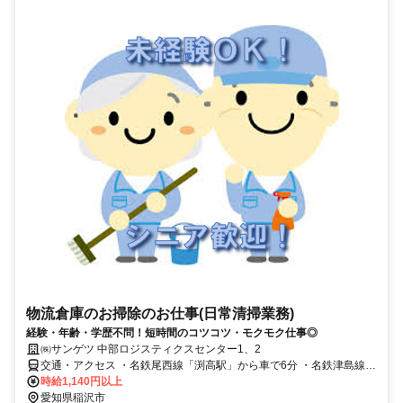
物流倉庫のお掃除のお仕事(日常清掃業務)
経験・年齢・学歴不問！短時間のコツコツ・モクモク仕事◎
㈱サンゲツ 中部ロジスティクスセンター1、2
交通・アクセス ・名鉄尾西線「渕高駅」から車で6分 ・名鉄津島線
「勝幡駅」から車で8分
時給1,140円以上
愛知県稲沢市