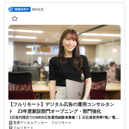
契約社員
【フルリモート】デジタル広告の運用コンサルタン
ト 23年度新設部門オープニング・部門強化
【広告代理店でのWEB広告運用経験者募集！】正社員登用率7割／電通
G／全国×完全在宅／年休126日・土日祝休み／残業月平均4時間19分
電通デジタルアンカー フルリモート
フルリモート