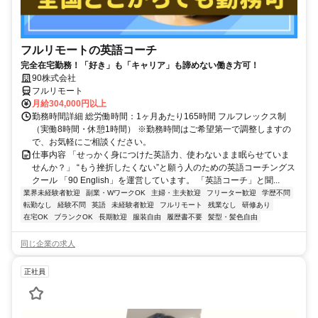
フルリモートの英語コーチ
完全在宅勤務！「好き」も「キャリア」も諦めない働き方可！
90株式会社
フルリモート
月給304,000円以上
勤務時間詳細 総労働時間：1ヶ月あたり165時間 フルフレックス制
（実働8時間・休憩1時間） ※勤務時間はご希望第一で調整しますの
で、お気軽にご相談ください。
仕事内容 「せっかく身につけた英語力、使わないまま眠らせていま
せんか？」 “もう挫折したくない”と願う人のための英語コーチングス
クール 「90 English」を運営しています。 「英語コーチ」と聞...
業界未経験者歓迎
副業・WワークOK
主婦・主夫歓迎
フリーター歓迎
学歴不問
転勤なし
経験不問
英語
未経験者歓迎
フルリモート
残業なし
研修あり
在宅OK
ブランクOK
長期歓迎
服装自由
履歴書不要
髪型・髪色自由
同じ企業の求人
正社員