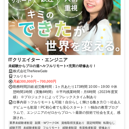
ITクリエイター・エンジニア
未経験からプロの道へ✨フルリモート×充実の研修あり！
株式会社TheNewGate
フルリモート
月給300,000円～700,000円
勤務時間詳細 総労働時間：1ヶ月あたり173時間 10:00～19:00 ※休
憩時間1時間（実働8時間） ※平均残業時間：月6時間（2023年度実
績） ※プロジェクトによってフレックスタイム制あり
仕事内容 ✨フルリモートも可能！自分らしく輝ける働き方◎ ✨社会人
デビューも歓迎！PC初心者でも安心スタート！ ✨独自の教育プログ
ラムで、エンジニアのゼロからプロへ ✨最新の技術で社会を支え、感
謝され...
業界未経験者歓迎
副業・WワークOK
資格取得支援あり
固定時間制
転勤なし
経験不問
未経験者歓迎
フルリモート
経験者歓迎
有資格者歓迎
研修あり