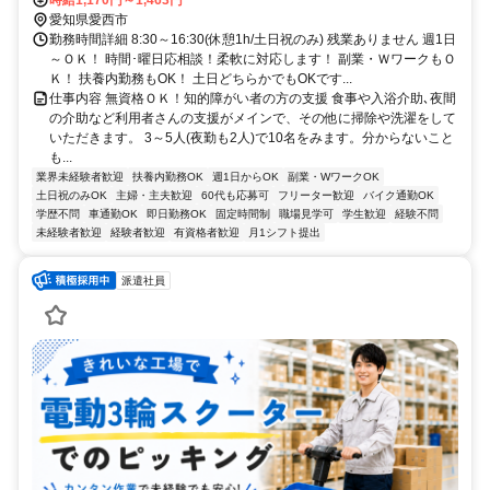
時給1,170円～1,463円
愛知県愛西市
勤務時間詳細 8:30～16:30(休憩1h/土日祝のみ) 残業ありません 週1日
～ＯＫ！ 時間･曜日応相談！柔軟に対応します！ 副業・ＷワークもＯ
Ｋ！ 扶養内勤務もOK！ 土日どちらかでもOKです...
仕事内容 無資格ＯＫ！知的障がい者の方の支援 食事や入浴介助､夜間
の介助など利用者さんの支援がメインで、その他に掃除や洗濯をして
いただきます。 3～5人(夜勤も2人)で10名をみます。分からないこと
も...
業界未経験者歓迎
扶養内勤務OK
週1日からOK
副業・WワークOK
土日祝のみOK
主婦・主夫歓迎
60代も応募可
フリーター歓迎
バイク通勤OK
学歴不問
車通勤OK
即日勤務OK
固定時間制
職場見学可
学生歓迎
経験不問
未経験者歓迎
経験者歓迎
有資格者歓迎
月1シフト提出
派遣社員