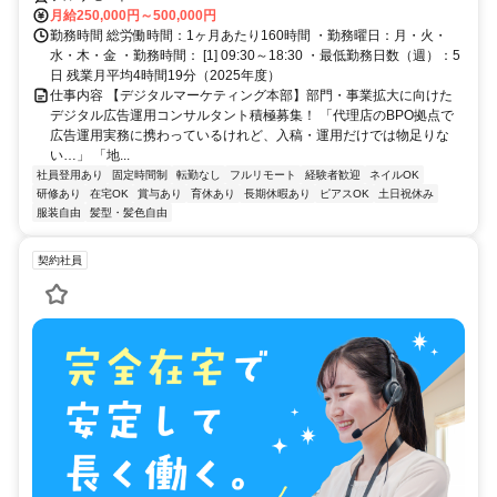
月給250,000円～500,000円
勤務時間 総労働時間：1ヶ月あたり160時間 ・勤務曜日：月・火・
水・木・金 ・勤務時間： [1] 09:30～18:30 ・最低勤務日数（週）：5
日 残業月平均4時間19分（2025年度）
仕事内容 【デジタルマーケティング本部】部門・事業拡大に向けた
デジタル広告運用コンサルタント積極募集！ 「代理店のBPO拠点で
広告運用実務に携わっているけれど、入稿・運用だけでは物足りな
い…」 「地...
社員登用あり
固定時間制
転勤なし
フルリモート
経験者歓迎
ネイルOK
研修あり
在宅OK
賞与あり
育休あり
長期休暇あり
ピアスOK
土日祝休み
服装自由
髪型・髪色自由
契約社員