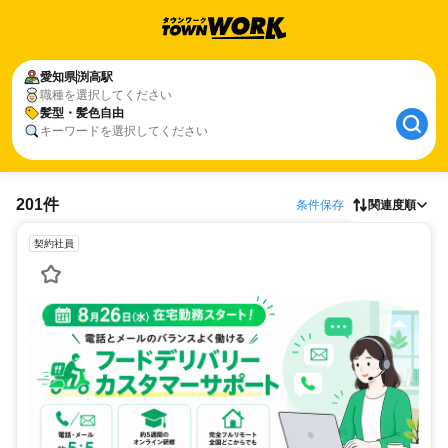
愛知県
渕高駅
職種を選択してください
髪型・髪色自由
キーワードを選択してください
201件
条件保存
関連度順
契約社員