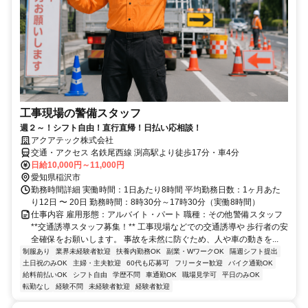
工事現場の警備スタッフ
週２～！シフト自由！直行直帰！日払い応相談！
アクアテック株式会社
交通・アクセス 名鉄尾西線 渕高駅より徒歩17分・車4分
日給10,000円～11,000円
愛知県稲沢市
勤務時間詳細 実働時間：1日あたり8時間 平均勤務日数：1ヶ月あた
り12日 〜 20日 勤務時間：8時30分～17時30分（実働8時間）
仕事内容 雇用形態：アルバイト・パート 職種：その他警備スタッフ
**交通誘導スタッフ募集！** 工事現場などでの交通誘導や 歩行者の安
全確保をお願いします。 事故を未然に防ぐため、人や車の動きを...
制服あり
業界未経験者歓迎
扶養内勤務OK
副業・WワークOK
隔週シフト提出
土日祝のみOK
主婦・主夫歓迎
60代も応募可
フリーター歓迎
バイク通勤OK
給料前払いOK
シフト自由
学歴不問
車通勤OK
職場見学可
平日のみOK
転勤なし
経験不問
未経験者歓迎
経験者歓迎