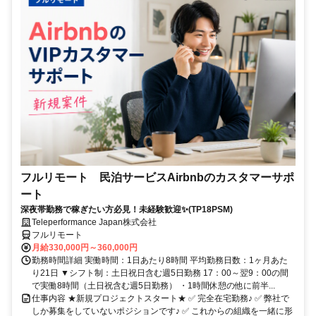
フルリモート 民泊サービスAirbnbのカスタマーサポ
ート
深夜帯勤務で稼ぎたい方必見！未経験歓迎✨(TP18PSM)
Teleperformance Japan株式会社
フルリモート
月給330,000円～360,000円
勤務時間詳細 実働時間：1日あたり8時間 平均勤務日数：1ヶ月あた
り21日 ▼シフト制：土日祝日含む週5日勤務 17：00～翌9：00の間
で実働8時間（土日祝含む週5日勤務） ・1時間休憩の他に前半...
仕事内容 ★新規プロジェクトスタート★ ✅ 完全在宅勤務♪ ✅ 弊社で
しか募集をしていないポジションです♪ ✅ これからの組織を一緒に形