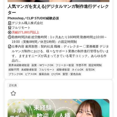
人気マンガを支える|デジタルマンガ制作進行ディレク
ター
Photoshop／CLIP STUDIO経験必須
デジタル職人株式会社
フルリモート
月給271,881円以上
勤務時間詳細 総労働時間：1ヶ月あたり160時間 勤務時間は10:00～
19:00（実働8時間／休憩1時間）の固定時間制
仕事内容 雇用形態：契約社員 職種：ディレクター 〇業務概要 デジタ
ルマンガ制作における、様々なサポート業務の制作進行管理を行いま
す。 ますますニーズが高まってきている電子コミック。あらゆる作
品の...
業界未経験者歓迎
副業・WワークOK
フリーター歓迎
学歴不問
固定時間制
経験不問
未経験者歓迎
フルリモート
経験者歓迎
ネイルOK
在宅OK
ブランクOK
ピアスOK
服装自由
ひげOK
髪型・髪色自由
正社員