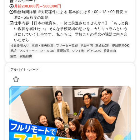
フルリモート
月給200,000円～500,000円
勤務時間詳細 ※対応案件による 基本的には 9：00～18：00 目安 ※
週2～5日程度の出勤
仕事内容 【日本の教育を、一緒に前進させませんか？】 「もっと良
い教育を届けたい」 そんな学校現場の想いを、カリキュラムという
形にしていく仕事です。 私たちは、学校ごとの理念や課題に向き合
いながら...
社員登用あり
主婦・主夫歓迎
フリーター歓迎
学歴不問
車通勤OK
即日勤務OK
英語
フルリモート
ネイルOK
長期歓迎
シフト制
ピアスOK
服装自由
髪型・髪色自由
アルバイト・パート