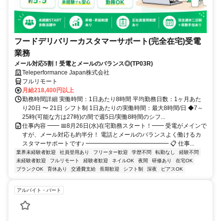
フードデリバリーカスタマーサポート(完全在宅)受電
業務
メール対応5割！受電とメールのバランス◎(TP03R)
Teleperformance Japan株式会社
フルリモート
月給218,400円以上
勤務時間詳細 実働時間：1日あたり8時間 平均勤務日数：1ヶ月あた
り20日 〜 21日 シフト制 1日あたりの実働時間：最大8時間/日 ◆7～
25時(可能な方は27時)の間で週5日/実働8時間のシフ...
仕事内容 ━━ 📅8月26日(水)在宅勤務スタート！━━ 受電がメインで
すが、メール対応も約半分！ 電話とメールのバランスよく働けるカ
スタマーサポートです♪ ━━━━━━━━━━━━━━ 📋 仕事...
業界未経験者歓迎
社員登用あり
フリーター歓迎
学歴不問
転勤なし
経験不問
未経験者歓迎
フルリモート
経験者歓迎
ネイルOK
夜間
研修あり
在宅OK
ブランクOK
育休あり
交通費支給
長期歓迎
シフト制
深夜
ピアスOK
アルバイト・パート