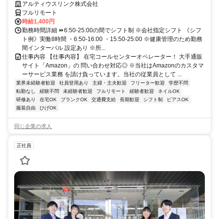
アルティウスリンク株式会社
フルリモート
時給1,400円
勤務時間詳細 ⏩6:50-25:00の間でシフト制 ※会社指定シフト 《シフ
ト例》実働8時間 ・6:50-16:00 ・15:50-25:00 ※健康管理のため勤務
間インターバル 設定あり ※所...
仕事内容 【仕事内容】 在宅コールセンターオペレーター！ 大手通販
サイト「Amazon」の 問い合わせ対応◎ ※当社はAmazonのカスタマ
ーサービス業務 を請け負っています。当社の従業員として ...
業界未経験者歓迎
社員登用あり
主婦・主夫歓迎
フリーター歓迎
学歴不問
転勤なし
経験不問
未経験者歓迎
フルリモート
経験者歓迎
ネイルOK
研修あり
在宅OK
ブランクOK
交通費支給
長期歓迎
シフト制
ピアスOK
服装自由
ひげOK
同じ企業の求人
正社員