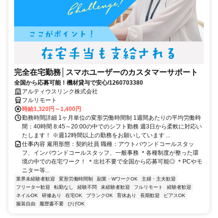
完全在宅勤務│スマホユーザーのカスタマーサポート
全国から応募可能！機材貸与で安心/1260703380
アルティウスリンク株式会社
フルリモート
時給1,320円～1,400円
勤務時間詳細 1ヶ月単位の変形労働時間制 1週間あたりの平均労働時
間：40時間 8:45～20:00の中でのシフト勤務 週3日から柔軟に対応い
たします！ ※週12時間以上の勤務をお願いしています ...
仕事内容 雇用形態：契約社員 職種：アウトバウンドコールスタッ
フ、インバウンドコールスタッフ、一般事務 ＊各種制度が整った環
境の中での在宅ワーク！ ＊出社不要で全国から応募可能◎ ＊PCやモ
ニター等...
業界未経験者歓迎
変形労働時間制
副業・WワークOK
主婦・主夫歓迎
フリーター歓迎
転勤なし
経験不問
未経験者歓迎
フルリモート
経験者歓迎
ネイルOK
研修あり
在宅OK
ブランクOK
育休あり
長期歓迎
ピアスOK
服装自由
履歴書不要
ひげOK