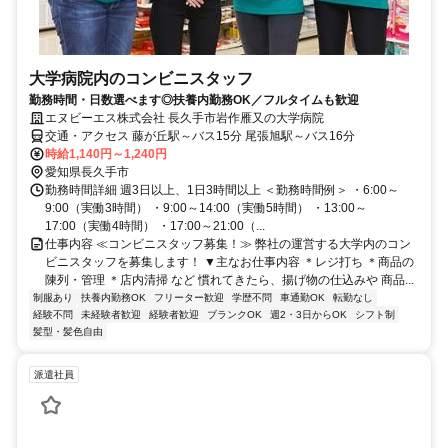
大学病院内のコンビニスタッフ
勤務時間・日数選べます◎扶養内勤務OK／フルタイムも歓迎
エヌビーエス株式会社 長久手市岩作雁又の大学病院
交通・アクセス 藤が丘駅～バス15分 尾張旭駅～バス16分
時給1,140円～1,240円
愛知県長久手市
勤務時間詳細 週3日以上、1日3時間以上 ＜勤務時間例＞ ・6:00～
9:00（実働3時間） ・9:00～14:00（実働5時間） ・13:00～
17:00（実働4時間） ・17:00～21:00（...
仕事内容 ≪コンビニスタッフ募集！≫ 弊社の運営する大学内のコン
ビニスタッフを募集します！ ▼主なお仕事内容 ＊レジ打ち ＊商品の
陳列・管理 ＊店内清掃 など 慣れてきたら、揚げ物の仕込みや 商品...
制服あり
扶養内勤務OK
フリーター歓迎
学歴不問
車通勤OK
転勤なし
経験不問
未経験者歓迎
経験者歓迎
ブランクOK
週2・3日からOK
シフト制
髪型・髪色自由
派遣社員