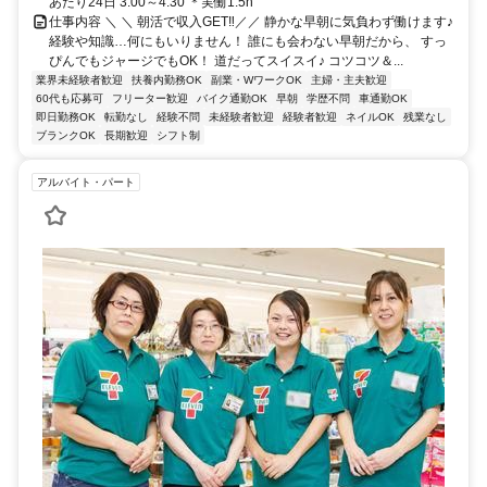
あたり24日 3:00～4:30 ＊実働1.5h
仕事内容 ＼ ＼ 朝活で収入GET‼／／ 静かな早朝に気負わず働けます♪
経験や知識…何にもいりません！ 誰にも会わない早朝だから、 すっ
ぴんでもジャージでもOK！ 道だってスイスイ♪ コツコツ＆...
業界未経験者歓迎
扶養内勤務OK
副業・WワークOK
主婦・主夫歓迎
60代も応募可
フリーター歓迎
バイク通勤OK
早朝
学歴不問
車通勤OK
即日勤務OK
転勤なし
経験不問
未経験者歓迎
経験者歓迎
ネイルOK
残業なし
ブランクOK
長期歓迎
シフト制
アルバイト・パート