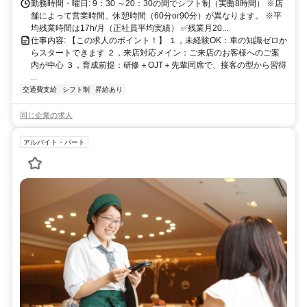
勤務時間・曜日: 9：30 ～20：30の間でシフト制（実働8時間） ※店
舗によって営業時間、休憩時間（60分or90分）が異なります。 ※平
均残業時間は17h/月（正社員平均実績） ✅残業月20...
仕事内容: 【この求人のポイント！】 １，未経験OK：車の知識ゼロか
らスタートできます ２，来店対応メイン：ご来店のお客様へのご案
内が中心 ３，育成前提：研修＋OJT＋先輩同席で、接客の型から習得
...
交通費支給
シフト制
昇給あり
同じ企業の求人
アルバイト・パート