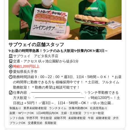
サブウェイの店舗スタッフ
✨お昼の時間帯急募！ランチのみも大歓迎✨扶養内OK✨週3日～
サブウェイ アピタ長久手店
交通・アクセス 杁ヶ池公園駅から徒歩1分
時給1,200円以上
愛知県長久手市
勤務時間詳細 9：00～22：00 ＊週3日、1日4・5時間～ＯＫ！ ＊お昼
の時間帯に勤務できる方を 積極採用中です！ ＊土日祝、フルタイム
勤務歓迎！ ＊勤務の希望は相談可能です！
仕事内容 ╭━━━━━━━━━━━━━━╮ ✨ランチ帯勤務できる
方大歓迎 ✨ ╰━━━━━━━━━━━━━━╯ ✅時給1200円～！土
日祝は＋50円！ ✅週3日～、1日4・5時間～OK！ ✅杁ヶ池公園...
制服あり
業界未経験者歓迎
ランチタイム
扶養内勤務OK
社員登用あり
副業・WワークOK
1日4時間以内OK
主婦・主夫歓迎
フリーター歓迎
シフト自由
学歴不問
学生歓迎
経験不問
未経験者歓迎
午前
経験者歓迎
夕方
ブランクOK
交通費支給
長期歓迎