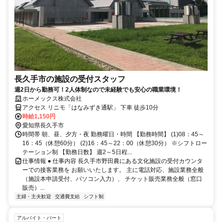
長久手市の施設の受付スタッフ
週2日から勤務可！2人体制なので未経験でも安心の職業環境！
ホーメックス株式会社
アクセス リニモ「はなみずき通駅」 下車 徒歩10分
時給1,150円
愛知県長久手市
時間帯 朝、昼、夕方・夜 勤務曜日・時間 【勤務時間】 (1)08：45～
16：45（休憩60分） (2)16：45～22：00（休憩30分） ※シフトロー
テーション制 【勤務日数】 週2～5日程...
仕事情報 ● 仕事内容 長久手市野田農にある文化施設の受付カウンタ
ーでの接客業務を お願いいたします。 主に電話対応、施設業務全般
（施設本申請受付、パソコン入力）、 チケット販売業務全般（窓口
販売）...
主婦・主夫歓迎
交通費支給
シフト制
アルバイト・パート