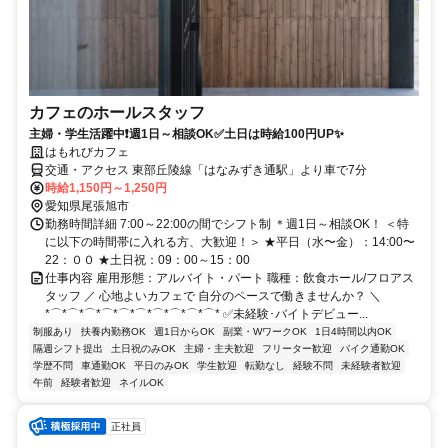
カフェのホールスタッフ
主婦・学生活躍中❗週1日～相談OK✅土日は時給100円UP✨
はもれびカフェ
交通・アクセス 東部丘陵線「はなみずき通駅」より車で7分
時給1,150円～1,250円
愛知県尾張旭市
勤務時間詳細 7:00～22:00の間でシフト制 ＊週1日～相談OK！ ＜特
に以下の時間帯に入れる方、大歓迎！＞ ★平日（水〜金）：14:00〜
22：００ ★土日祝：09：00～15：00
仕事内容 雇用形態：アルバイト・パート 職種：飲食ホール/フロアス
タッフ ／ 心地よいカフェで 自分のペースで働きませんか？ ＼
*⌒*⌒*⌒*⌒*⌒*⌒*⌒*⌒*⌒*⌒* ✅未経験･バイトデビュー...
制服あり
扶養内勤務OK
週1日からOK
副業・WワークOK
1日4時間以内OK
隔週シフト提出
土日祝のみOK
主婦・主夫歓迎
フリーター歓迎
バイク通勤OK
学歴不問
車通勤OK
平日のみOK
学生歓迎
転勤なし
経験不問
未経験者歓迎
午前
経験者歓迎
ネイルOK
正社員