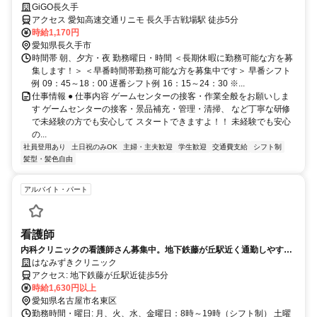
GiGO長久手
アクセス 愛知高速交通リニモ 長久手古戦場駅 徒歩5分
時給1,170円
愛知県長久手市
時間帯 朝、夕方・夜 勤務曜日・時間 ＜長期休暇に勤務可能な方を募
集します！＞ ＜早番時間帯勤務可能な方を募集中です＞ 早番シフト
例 09：45～18：00 遅番シフト例 16：15～24：30 ※...
仕事情報 ● 仕事内容 ゲームセンターの接客・作業全般をお願いしま
す ゲームセンターの接客・景品補充・管理・清掃、 など丁寧な研修
で未経験の方でも安心して スタートできますよ！！ 未経験でも安心
の...
社員登用あり
土日祝のみOK
主婦・主夫歓迎
学生歓迎
交通費支給
シフト制
髪型・髪色自由
アルバイト・パート
看護師
内科クリニックの看護師さん募集中。地下鉄藤が丘駅近く通勤しやすく
残業も殆どありません。
はなみずきクリニック
アクセス: 地下鉄藤が丘駅近徒歩5分
時給1,630円以上
愛知県名古屋市名東区
勤務時間・曜日: 月、火、水、金曜日：8時～19時（シフト制） 土曜