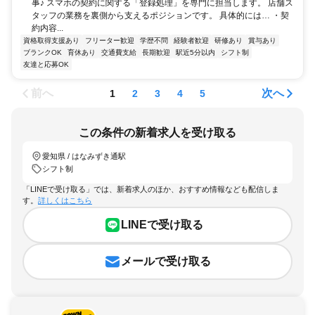
事♪ スマホの契約に関する「登録処理」を専門に担当します。 店舗ス
タッフの業務を裏側から支えるポジションです。 具体的には… ・契
約内容...
資格取得支援あり
フリーター歓迎
学歴不問
経験者歓迎
研修あり
賞与あり
ブランクOK
育休あり
交通費支給
長期歓迎
駅近5分以内
シフト制
友達と応募OK
前へ
次へ
1
2
3
4
5
この条件の新着求人を受け取る
愛知県 / はなみずき通駅
シフト制
「LINEで受け取る」では、新着求人のほか、おすすめ情報なども配信しま
す。
詳しくはこちら
LINEで受け取る
メールで受け取る