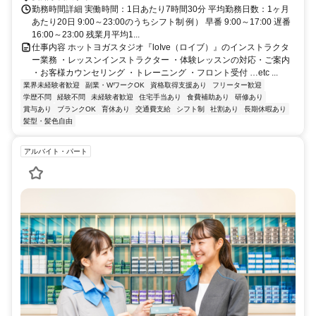
勤務時間詳細 実働時間：1日あたり7時間30分 平均勤務日数：1ヶ月
あたり20日 9:00～23:00のうちシフト制 例） 早番 9:00～17:00 遅番
16:00～23:00 残業月平均1...
仕事内容 ホットヨガスタジオ『loIve（ロイブ）』のインストラクタ
ー業務 ・レッスンインストラクター ・体験レッスンの対応・ご案内
・お客様カウンセリング ・トレーニング ・フロント受付 …etc ...
業界未経験者歓迎
副業・WワークOK
資格取得支援あり
フリーター歓迎
学歴不問
経験不問
未経験者歓迎
住宅手当あり
食費補助あり
研修あり
賞与あり
ブランクOK
育休あり
交通費支給
シフト制
社割あり
長期休暇あり
髪型・髪色自由
アルバイト・パート