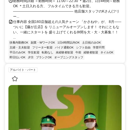
勤務時間詳細 ＜勤務時間＞ 11:00～22:30 ＊週2日、1日4時間～勤務
OK ＊土日入れる方、 フルタイムできる方も歓迎。
―――――――――――――――――‐ 他店舗スタッフのKさん(フリ
ー...
仕事内容 全国160店舗超えの人気チェーン 「かさねや」が、 8月――
ついに【藤が丘店】を リニューアルオープンします！ それにともな
い、一緒にスタートを 盛り上げてくれる仲間を大・大・大募集！！
...
扶養内勤務OK
副業・WワークOK
1日4時間以内OK
土日祝のみOK
主婦・主夫歓迎
フリーター歓迎
バイク通勤OK
シフト自由
学歴不問
平日のみOK
学生歓迎
転勤なし
未経験者歓迎
午前
経験者歓迎
ネイルOK
即日払いOK
夕方
ブランクOK
オープニングスタッフ
アルバイト・パート