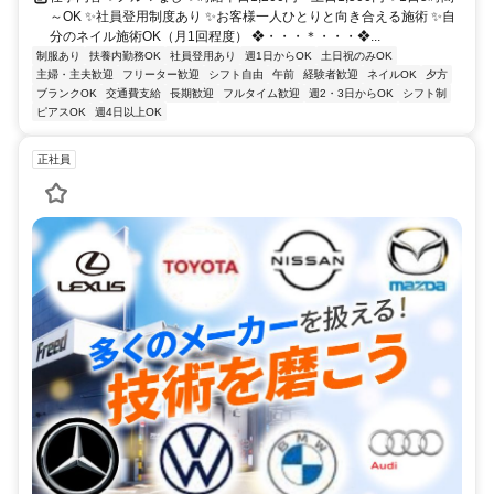
～OK ✨社員登用制度あり ✨お客様一人ひとりと向き合える施術 ✨自
分のネイル施術OK（月1回程度） ❖・・・＊・・・❖...
制服あり
扶養内勤務OK
社員登用あり
週1日からOK
土日祝のみOK
主婦・主夫歓迎
フリーター歓迎
シフト自由
午前
経験者歓迎
ネイルOK
夕方
ブランクOK
交通費支給
長期歓迎
フルタイム歓迎
週2・3日からOK
シフト制
ピアスOK
週4日以上OK
正社員