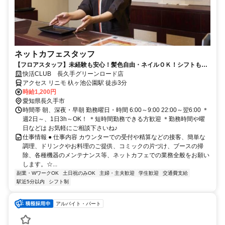
ネットカフェスタッフ
【フロアスタッフ】未経験も安心！髪色自由・ネイルＯＫ！シフトも柔
軟！
快活CLUB 長久手グリーンロード店
アクセス リニモ 杁ヶ池公園駅 徒歩3分
時給1,200円
愛知県長久手市
時間帯 朝、深夜・早朝 勤務曜日・時間 6:00～9:00 22:00～翌6:00 ＊
週2日～、1日3h～OK！ ＊短時間勤務できる方歓迎 ＊勤務時間や曜
日などは お気軽にご相談下さいね♪
仕事情報 ● 仕事内容 カウンターでの受付や精算などの接客、簡単な
調理、ドリンクやお料理のご提供、コミックの片づけ、ブースの掃
除、各種機器のメンテナンス等、ネットカフェでの業務全般をお願い
します。☆...
副業・WワークOK
土日祝のみOK
主婦・主夫歓迎
学生歓迎
交通費支給
駅近5分以内
シフト制
アルバイト・パート