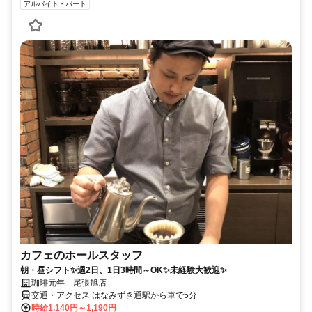
アルバイト・パート
カフェのホールスタッフ
朝・昼シフト✨週2日、1日3時間～OK✨未経験大歓迎✨
珈琲元年 尾張旭店
交通・アクセス はなみずき通駅から車で5分
時給1,140円～1,190円