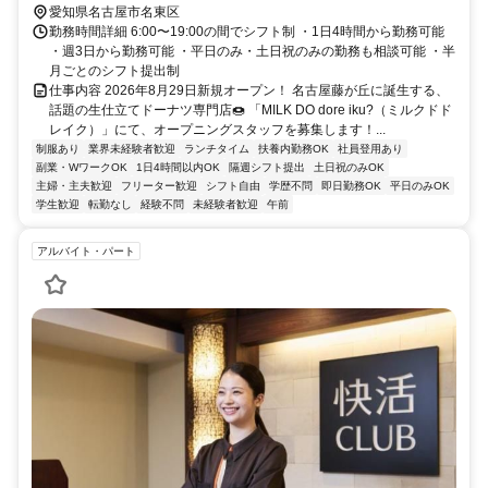
愛知県名古屋市名東区
勤務時間詳細 6:00〜19:00の間でシフト制 ・1日4時間から勤務可能
・週3日から勤務可能 ・平日のみ・土日祝のみの勤務も相談可能 ・半
月ごとのシフト提出制
仕事内容 2026年8月29日新規オープン！ 名古屋藤が丘に誕生する、
話題の生仕立てドーナツ専門店🍩 「MILK DO dore iku?（ミルクドド
レイク）」にて、オープニングスタッフを募集します！...
制服あり
業界未経験者歓迎
ランチタイム
扶養内勤務OK
社員登用あり
副業・WワークOK
1日4時間以内OK
隔週シフト提出
土日祝のみOK
主婦・主夫歓迎
フリーター歓迎
シフト自由
学歴不問
即日勤務OK
平日のみOK
学生歓迎
転勤なし
経験不問
未経験者歓迎
午前
アルバイト・パート