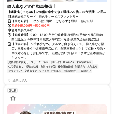
輸入車などの自動車整備士
【経験浅くてもOK】✅整備に集中できる環境✅20代～40代活躍中✅長期
休暇あり・土日希望休もOK
株式会社フリード 長久手サービスファクトリー
【最寄り駅】 ・杁ケ池公園駅 ・はなみずき通駅 ・藤が丘駅
月給265,000円～500,000円
愛知県長久手市
【勤務時間】 9:00～18:00 所定労働時間:8時間(休憩60分) 総労働時
間:1週あたり40時間 ※残業月平均20h程度(残業代全額別途支給)
【仕事内容】 ＼接客少なめ。クルマと向き合える✨／ 輸入車など幅
広い車種を扱う中古車販売店にて、自動車整備士として点検・整備・
車検対応を行うお仕事です。 経験が浅い方もOK！まずは基本整備か
らスター...
資格取得支援あり
フリーター歓迎
学歴不問
車通勤OK
未経験者歓迎
住宅手当あり
経験者歓迎
有資格者歓迎
社会保険完備
制服貸与
賞与あり
ブランクOK
交通費支給
シフト制
社割あり
長期休暇あり
昇給あり
同じ企業の求人
正社員