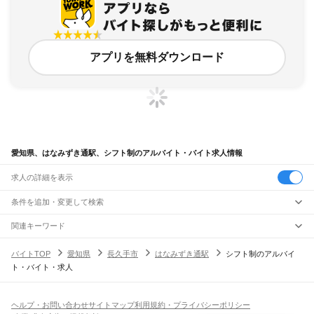
アプリを無料ダウンロード
愛知県、はなみずき通駅、シフト制のアルバイト・バイト求人情報
求人の詳細を表示
条件を追加・変更して検索
市区町村を追加・変更
関連キーワード
完全在宅ワーク 全国
シール貼り 在宅
現在地周辺
ガチャガチャ
犬カフェ
愛知県
駅を追加・変更
バイトTOP
愛知県
長久手市
はなみずき通駅
シフト制のアルバイ
愛知県
すべて
ト・バイト・求人
名古屋市
すべて
職種を追加・変更
JR中央本線(名古屋～塩尻)
千種区
東区
北区
西区
中村区
中区
昭和区
瑞穂区
熱田区
中川区
港区
南区
守山区
名古屋駅
金山駅
鶴舞駅
千種駅
千種駅
千種駅
大曽根駅
新守山駅
勝川駅
春日井駅
飲食・フードサービス
緑区
名東区
天白区
特徴を追加・変更
神領駅
高蔵寺駅
定光寺駅
飲食・フードサービス
すべて
ヘルプ・お問い合わせ
サイトマップ
利用規約・プライバシーポリシー
豊橋市
岡崎市
一宮市
瀬戸市
半田市
春日井市
豊川市
津島市
碧南市
刈谷市
豊田市