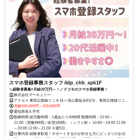
スマホ登録事務スタッフ /idp_chb_spk1F
＼経験者募集×月給30万円～！／ドコモのスマホ登録事務！
株式会社マーキュリー
アクセス 東部丘陵線リニモ 杁ヶ池公園徒歩約2分、東部丘陵線リニモ
はなみずき通徒歩約11分、東部丘陵線リニモ 長久手古戦場徒歩約16
月給300,000円～330,000円
分 【電車】杁ヶ池公園駅から徒歩約5分【車】長久手ICから約10分
愛知県長久手市
勤務時間 総労働時間：1週あたり40時間 勤務時間：10:00～
21:00（実働8時間／休憩1時間） ＜シフト例＞ 10:00～19:00 11:00
～20:00 12:00～21:00 ※週5日...
仕事内容 経験者歓迎！サポートするのが好きな方にピッタリのお仕