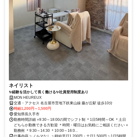
ネイリスト
✨経験を活かして長く働ける✨社員登用制度あり
MON HEUREUX
交通・アクセス 名古屋市営地下鉄東山線 藤が丘駅 徒歩10分
時給1,200円～1,500円
愛知県長久手市
勤務時間詳細 ⭐9:30～18:00の間でシフト制 ＊1日5時間～OK ＊土日
どちらか勤務できる方歓迎 ＊時間・曜日はお気軽にご相談ください ⭐
勤務例 ＊9:30～14:30 ＊10:00～16:0...
仕事内容 ✨ノルマなし ✨時給平日1,200円・土日1,500円 ✨1日5時間