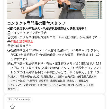
コンタクト専門店の受付スタッフ
⭐週5で安定収入/有給あり⭐未経験歓迎/主婦さん多数活躍中！
アイシティ アピタ長久手店
交通・アクセス 東部丘陵線リニモ 「杁ヶ池公園駅」から直結（アピ
タ南口２F）
時給1,250円以上
愛知県長久手市
勤務時間詳細 10:00～21:30 ✅週5日勤務 ✅1日7.5時間～ ✅シフト相
談OK ⭐営業時間終了後の締め作業できる方優遇 （締め作業は5～10
分程度です）
仕事内容 ✅社会保険あり・有給・産休育休あり ✅週5日勤務で月収18
万円以上も可能 ✅接客未経験で始めたスタッフも活躍中 ✅コンタクト
レンズの使用経験も不問 ✅半年ほどかけて丁寧にお教えします 「フ...
制服あり
業界未経験者歓迎
社員登用あり
主婦・主夫歓迎
資格取得支援あり
フリーター歓迎
学歴不問
経験不問
未経験者歓迎
残業なし
研修あり
ブランクOK
交通費支給
長期歓迎
フルタイム歓迎
駅近5分以内
シフト制
社割あり
アルバイト・パート