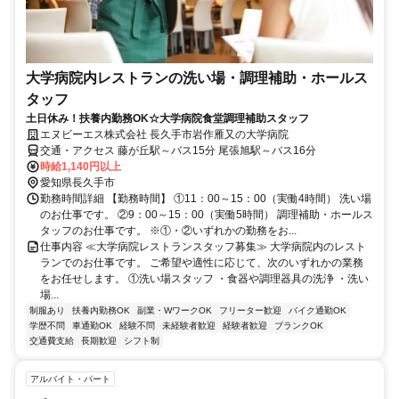
大学病院内レストランの洗い場・調理補助・ホールス
タッフ
土日休み！扶養内勤務OK☆大学病院食堂調理補助スタッフ
エヌビーエス株式会社 長久手市岩作雁又の大学病院
交通・アクセス 藤が丘駅～バス15分 尾張旭駅～バス16分
時給1,140円以上
愛知県長久手市
勤務時間詳細 【勤務時間】 ①11：00～15：00（実働4時間） 洗い場
のお仕事です。 ②9：00～15：00（実働5時間） 調理補助・ホールス
タッフのお仕事です。 ※①・②いずれかの勤務をお...
仕事内容 ≪大学病院レストランスタッフ募集≫ 大学病院内のレスト
ランでのお仕事です。 ご希望や適性に応じて、次のいずれかの業務
をお任せします。 ①洗い場スタッフ ・食器や調理器具の洗浄 ・洗い
場...
制服あり
扶養内勤務OK
副業・WワークOK
フリーター歓迎
バイク通勤OK
学歴不問
車通勤OK
経験不問
未経験者歓迎
経験者歓迎
ブランクOK
交通費支給
長期歓迎
シフト制
アルバイト・パート