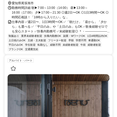
愛知県尾張旭市
勤務時間詳細 朝▶7:00～13:00（14:00） 昼▶13:00～
16:00（17:00） 夕▶17:00～21:30 ◎週2日〜OK ◎1日3時間〜OK ◎
時間応相談！「18時から入りたい」な...
仕事内容 ✅週2日〜、1日3時間〜OK ✅「朝だけ」「昼から」「夕か
ら」も選べる ✅「平日のみ」や「土日のみ」もOK ✅飲食経験ゼロで
も安心スタート ✅扶養内勤務可 ✅未経験歓迎◎ ＊・―――――――...
制服あり
業界未経験者歓迎
扶養内勤務OK
副業・WワークOK
1日4時間以内OK
土日祝のみOK
主婦・主夫歓迎
フリーター歓迎
早朝
学歴不問
車通勤OK
平日のみOK
学生歓迎
転勤なし
経験不問
未経験者歓迎
午前
経験者歓迎
ブランクOK
交通費支給
アルバイト・パート