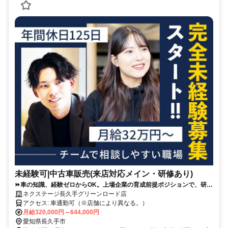
未経験可|中古車販売(来店対応メイン・研修あり)
⏩️車の知識、経験ゼロからOK。上場企業の育成前提ポジションで、研修
＋先輩同席で接客の型から学べます。
ネクステージ長久手グリーンロード店
アクセス: 車通勤可（※店舗により異なる。）
月給320,000円～644,000円
愛知県長久手市