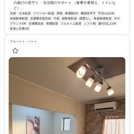
の遊びの見守り ・生活面のサポート （食事や着替え、トイレな
ど）...
主婦・主夫歓迎
フリーター歓迎
早朝
車通勤OK
職場見学可
平日のみOK
未経験者歓迎
交通費全額支給
午前
経験者歓迎
残業なし
有資格者歓迎
夕方
ブランクOK
交通費支給
長期歓迎
フルタイム歓迎
シフト制
週4日以上OK
友達と応募OK
アルバイト・パート