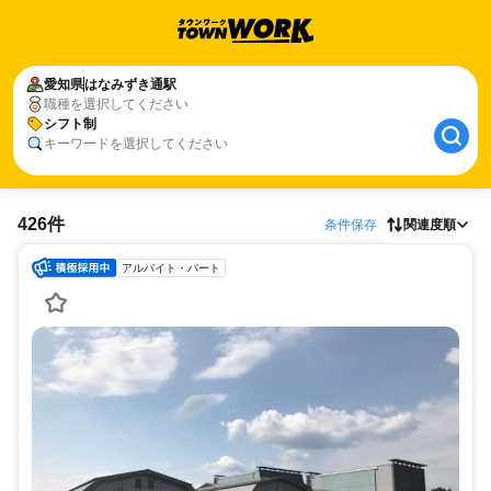
愛知県
はなみずき通駅
職種を選択してください
シフト制
キーワードを選択してください
426件
条件保存
関連度順
アルバイト・パート