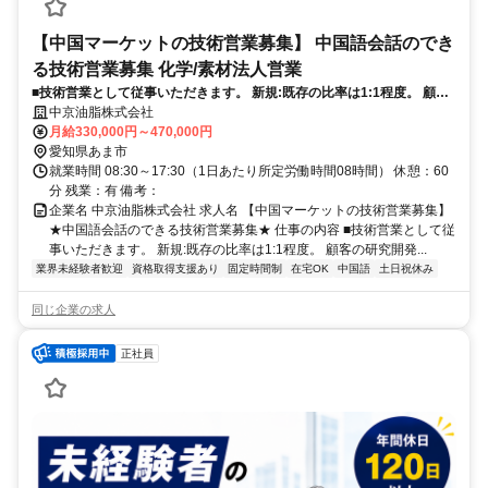
【中国マーケットの技術営業募集】 中国語会話のでき
る技術営業募集 化学/素材法人営業
■技術営業として従事いただきます。 新規:既存の比率は1:1程度。 顧客
の研究開発部門へ弊社製品の技術力で解決するために企画/提案していた
中京油脂株式会社
だきます。
月給330,000円～470,000円
愛知県あま市
就業時間 08:30～17:30（1日あたり所定労働時間08時間） 休憩：60
分 残業：有 備考：
企業名 中京油脂株式会社 求人名 【中国マーケットの技術営業募集】
★中国語会話のできる技術営業募集★ 仕事の内容 ■技術営業として従
事いただきます。 新規:既存の比率は1:1程度。 顧客の研究開発...
業界未経験者歓迎
資格取得支援あり
固定時間制
在宅OK
中国語
土日祝休み
同じ企業の求人
正社員