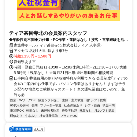
ティア甚目寺北の会員案内スタッフ
◆年齢性別不問◆力仕事・PC作業・運転はなし！接客・営業経験を活か
せるやりがいのある仕事◎
家族葬ホールティア甚目寺北(株式会社ティア 人事課)
アクセス 名鉄｢大里｣駅より車7分
時給1,150円～1,500円
愛知県あま市
時間・勤務日詳細 (1)10:00～16:30(休憩1時間) (2)11:30～17:00 実働
5.5時間！残業なし！ ※毎月21日出勤 ※出勤時間の相談可能
仕事内容 葬儀費用の割引や各種特典が利用できる 会員制度｢ティアの
会｣のご案内のお仕事です｡ パソコン作業はありません！ まずはチラ
シ配布や簡単なご挨拶からスタート！ 車の運転業務はないので、免
許も必...
副業・WワークOK
隔週シフト提出
主婦・主夫歓迎
週1シフト提出
60代も応募可
長期
フリーター歓迎
社会保険あり
シフト自由
学歴不問
車通勤OK
転勤なし
未経験者歓迎
経験者歓迎
残業なし
月1シフト提出
研修あり
寸志あり
社会保険完備
ブランクOK
正社員