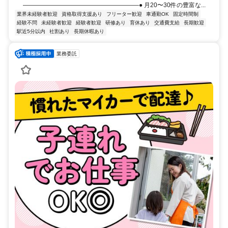
―――――――――――――――――――● 月20〜30件の豊富な...
業界未経験者歓迎
資格取得支援あり
フリーター歓迎
車通勤OK
固定時間制
経験不問
未経験者歓迎
経験者歓迎
研修あり
育休あり
交通費支給
長期歓迎
駅近5分以内
社割あり
長期休暇あり
業務委託