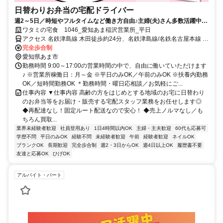
日替わりお弁当の宅配ドライバー
週2～5日／時短やフルタイムなど働き方自由♪主婦(夫)さん多数活躍中！
サポート体制バッチリなのでお子さんの行事でのお休みなども取りやす
ワタミの宅食 1046_愛知あま稲沢営業所_平日
い◎
アクセス 名鉄津島線 木田徒歩約24分、名鉄津島線/名鉄名古屋本線 七
宝徒歩約44分、名鉄津島線 青塚津島方面口徒歩約46分
完全歩合制
愛知県あま市
勤務時間 9:00～17:00の営業時間の中で、自由に働いていただけます
♪ ※営業所稼働日：月～金 ※平日のみOK／午前のみOK ※扶養内勤務
OK／短時間勤務OK ＊勤務時間・曜日応相談／お気軽にご...
仕事内容 ▼仕事内容 高齢の方をはじめとする地域のお宅に日替わり
のお弁当等をお届け・販売する宅配スタッフ業務をお任せします◎
◆再配達なし！固定ルート配送なので安心！ ◆売上ノルマなし／も
ちろん買取...
業界未経験者歓迎
社員登用あり
1日4時間以内OK
主婦・主夫歓迎
60代も応募可
学歴不問
平日のみOK
経験不問
未経験者歓迎
午前
経験者歓迎
ネイルOK
ブランクOK
長期歓迎
完全歩合制
週2・3日からOK
週4日以上OK
履歴書不要
友達と応募OK
ひげOK
アルバイト・パート