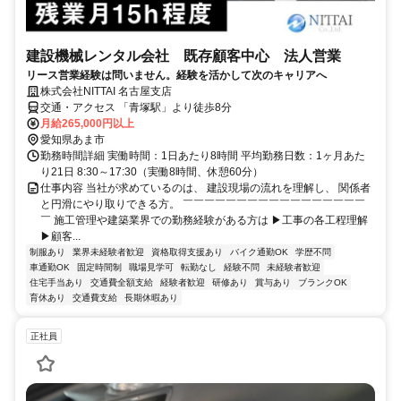
建設機械レンタル会社 既存顧客中心 法人営業
リース営業経験は問いません。経験を活かして次のキャリアへ
株式会社NITTAI 名古屋支店
交通・アクセス 「青塚駅」より徒歩8分
月給265,000円以上
愛知県あま市
勤務時間詳細 実働時間：1日あたり8時間 平均勤務日数：1ヶ月あた
り21日 8:30～17:30（実働8時間、休憩60分）
仕事内容 当社が求めているのは、 建設現場の流れを理解し、 関係者
と円滑にやり取りできる方。 ￣￣￣￣￣￣￣￣￣￣￣￣￣￣￣￣￣
￣ 施工管理や建築業界での勤務経験がある方は ▶工事の各工程理解
▶顧客...
制服あり
業界未経験者歓迎
資格取得支援あり
バイク通勤OK
学歴不問
車通勤OK
固定時間制
職場見学可
転勤なし
経験不問
未経験者歓迎
住宅手当あり
交通費全額支給
経験者歓迎
研修あり
賞与あり
ブランクOK
育休あり
交通費支給
長期休暇あり
正社員