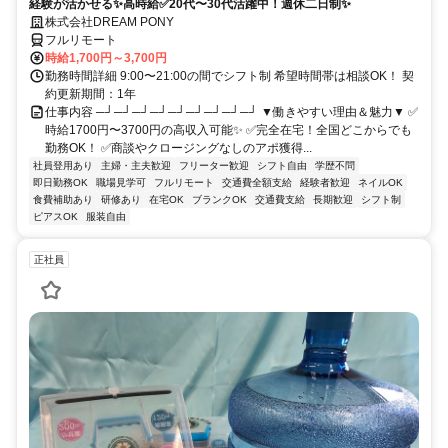
経験が活かせる✨高時給✅20代〜30代活躍中！週休二日制✨
株式会社DREAM PONY
フルリモート
時給1,700円～3,700円
勤務時間詳細 9:00〜21:00の間でシフト制 希望時間帯は相談OK！ 契
約更新期間：1年
仕事内容 ─┘─┘─┘─┘─┘─┘─┘─┘─┘ ▼働きやすい理由＆魅力▼ ✅
時給1700円〜3700円の高収入可能✨ ✅完全在宅！全国どこからでも
勤務OK！ ✅商談やクロージングなしのアポ獲得...
社員登用あり
主婦・主夫歓迎
フリーター歓迎
シフト自由
学歴不問
即日勤務OK
職場見学可
フルリモート
交通費全額支給
経験者歓迎
ネイルOK
食費補助あり
研修あり
在宅OK
ブランクOK
交通費支給
長期歓迎
シフト制
ピアスOK
服装自由
正社員