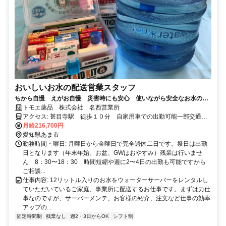
おいしいお水の配送営業スタッフ
ちから自慢 えがお自慢 災害時にも安心 使いながら安全なお水のス
トックもできるウォーター宅配 近年は熱中症対策の需要が高まってい
トモエ薬品 株式会社 名西営業所
ます
アクセス: 甚目寺駅 徒歩１０分 自家用車での出勤可能一部交通費
負担
月給216,700円
愛知県あま市
勤務時間・曜日: 月曜日から金曜日で完全週休二日です。祭日は出勤
日となります（年末年始、お盆、GWはおやすみ）残業は行いませ
ん 8：30〜18：30 時間短縮や週に2〜4日の出勤も可能ですから
ご相談...
仕事内容: 12リットル入りのお水をウォーターサーバーをレンタルし
ていただいているご家庭、事業所に配送するお仕事です。まずは力仕
事なのですが、サーバーメンテ、お客様の紹介、注文など仕事の効率
アップの...
固定時間制
残業なし
週2・3日からOK
シフト制