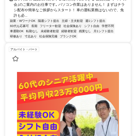
会｣のご案内のお仕事です｡ パソコン作業はありません！ まずはチラ
シ配布や簡単なご挨拶からスタート！ 車の運転業務はないので、免
許も必...
副業・WワークOK
隔週シフト提出
主婦・主夫歓迎
週1シフト提出
60代も応募可
長期
フリーター歓迎
社会保険あり
シフト自由
学歴不問
車通勤OK
転勤なし
未経験者歓迎
経験者歓迎
残業なし
月1シフト提出
研修あり
寸志あり
社会保険完備
ブランクOK
アルバイト・パート