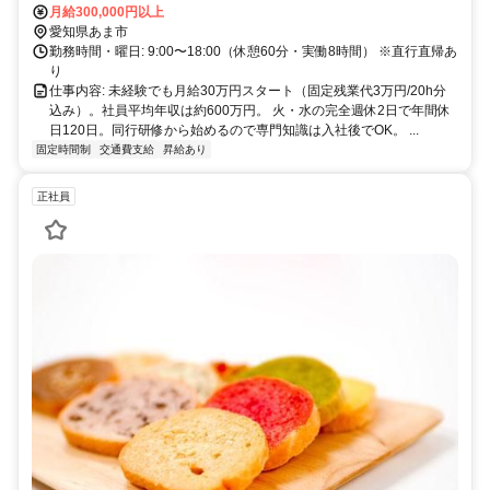
月給300,000円以上
愛知県あま市
勤務時間・曜日: 9:00〜18:00（休憩60分・実働8時間） ※直行直帰あ
り
仕事内容: 未経験でも月給30万円スタート（固定残業代3万円/20h分
込み）。社員平均年収は約600万円。 火・水の完全週休2日で年間休
日120日。同行研修から始めるので専門知識は入社後でOK。 ...
固定時間制
交通費支給
昇給あり
正社員