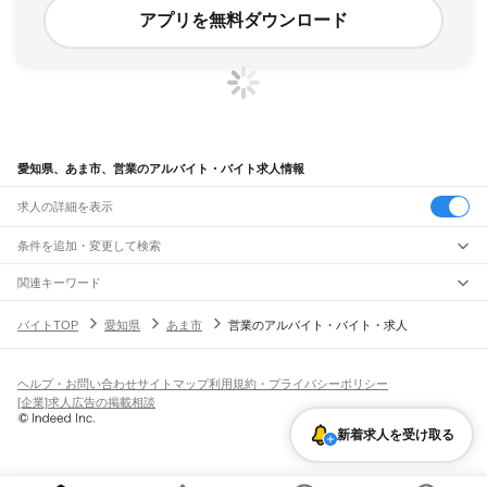
アプリを無料ダウンロード
愛知県、あま市、営業のアルバイト・バイト求人情報
求人の詳細を表示
条件を追加・変更して検索
市区町村を追加・変更
関連キーワード
愛知県 あま市 営業・販売 高校生ok
愛知県 あま市 商品出し
愛知県
駅を追加・変更
バイトTOP
愛知県
あま市
営業のアルバイト・バイト・求人
愛知県 あま市 営業・販売 アオキスーパー
愛知県 名古屋市 営業・販売 gu
愛知県
すべて
愛知県 営業・販売 ジム
名古屋市
すべて
職種を追加・変更
JR中央本線(名古屋～塩尻)
千種区
東区
北区
西区
中村区
中区
昭和区
瑞穂区
熱田区
中川区
港区
南区
守山区
名古屋駅
金山駅
鶴舞駅
千種駅
千種駅
千種駅
大曽根駅
新守山駅
勝川駅
春日井駅
飲食・フードサービス
緑区
名東区
天白区
ヘルプ・お問い合わせ
サイトマップ
利用規約・プライバシーポリシー
特徴を追加・変更
神領駅
高蔵寺駅
定光寺駅
飲食・フードサービス
すべて
[企業]求人広告の掲載相談
豊橋市
岡崎市
一宮市
瀬戸市
半田市
春日井市
豊川市
津島市
碧南市
刈谷市
豊田市
ホールスタッフ
キッチンスタッフ
皿洗い・洗い場
精肉・鮮魚加工
給食調理
人気
JR飯田線(豊橋～天竜峡)
安城市
西尾市
蒲郡市
犬山市
常滑市
江南市
小牧市
稲沢市
新城市
東海市
大府市
雇用形態を追加・変更
新着求人を受け取る
パン屋（ベーカリー）
フードカウンター販売員
バー（BAR）・バーテンダー
日払いOK
高校生歓迎
学生歓迎
深夜の仕事
髪型・髪色自由
ひげOK
ネイルOK
豊橋駅
船町駅
下地駅
小坂井駅
牛久保駅
豊川駅
三河一宮駅
長山駅
江島駅
東上駅
知多市
知立市
尾張旭市
高浜市
岩倉市
豊明市
日進市
田原市
愛西市
清須市
飲食店補助（開店・閉店準備）
飲食店（店長・マネージャー）
ピアスOK
アルバイト・パート
履歴書不要
オープニングスタッフ
留学生・外国人活躍中
野田城駅
新城駅
東新町駅
茶臼山駅
三河東郷駅
大海駅
鳥居駅
長篠城駅
本長篠駅
北名古屋市
弥富市
みよし市
長久手市
あま市
愛知郡
西春日井郡
丹羽郡
海部郡
都道府県を変更
営業・販売
勤務期間
正社員
三河大野駅
湯谷温泉駅
三河槙原駅
柿平駅
三河川合駅
池場駅
東栄駅
知多郡
幡豆郡
額田郡
北設楽郡