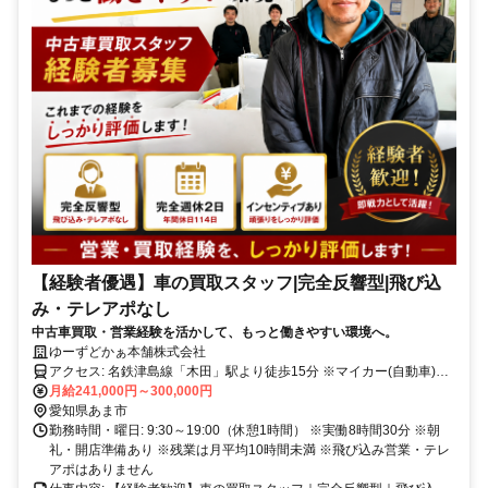
【経験者優遇】車の買取スタッフ|完全反響型|飛び込
み・テレアポなし
中古車買取・営業経験を活かして、もっと働きやすい環境へ。
ゆーずどかぁ本舗株式会社
アクセス: 名鉄津島線「木田」駅より徒歩15分 ※マイカー(自動車)通
月給241,000円～300,000円
勤OKです。 ※駐車場は無料で使用できます。
愛知県あま市
勤務時間・曜日: 9:30～19:00（休憩1時間） ※実働8時間30分 ※朝
礼・開店準備あり ※残業は月平均10時間未満 ※飛び込み営業・テレ
アポはありません