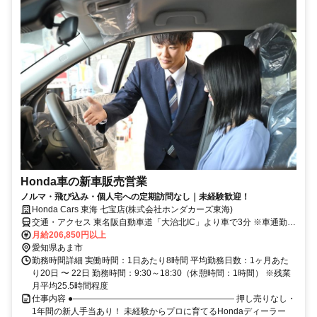
Honda車の新車販売営業
ノルマ・飛び込み・個人宅への定期訪問なし｜未経験歓迎！
Honda Cars 東海 七宝店(株式会社ホンダカーズ東海)
交通・アクセス 東名阪自動車道「大治北IC」より車で3分 ※車通勤
OK（駐車場完備）
月給206,850円以上
愛知県あま市
勤務時間詳細 実働時間：1日あたり8時間 平均勤務日数：1ヶ月あた
り20日 〜 22日 勤務時間：9:30～18:30（休憩時間：1時間） ※残業
月平均25.5時間程度
仕事内容 ●――――――――――――――――――― 押し売りなし・
1年間の新人手当あり！ 未経験からプロに育てるHondaディーラー