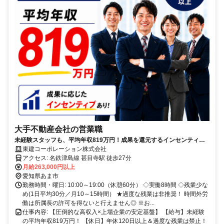
大手不動産会社の営業職
未経験スタッフも、平均年収819万円！成果を還元するインセンティブ
制度で手堅く稼げる★
東建コーポレーション株式会社
アクセス: 名鉄津島線 甚目寺駅 徒歩27分
月給263,000円以上
愛知県あま市
勤務時間・曜日: 10:00～19:00（休憩60分） ◇実働8時間 ◇残業少な
め(1日平均30分／月10～15時間） ★過度な残業は非推奨！ 時間外労
働は所属長の許可を得ないと行えません◎ ※お...
仕事内容: 【圧倒的な高収入×上場企業の安定基盤】 【給与】未経験
の平均年収819万円！ 【休日】年休120日以上＆過度な残業は禁止！