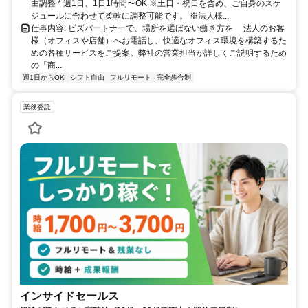
由調整 * 週1日、1日1時間〜OK ※土日・祝日を含め、ご自身のスケ
ジュールに合わせて柔軟に調整可能です。 ※法人様...
仕事内容: ビズパートナーで、場所を選ばない働き方を 法人のお客
様（オフィスや店舗）へお電話し、快適なオフィス環境を構築するた
めの各種サービスをご提案。弊社の営業担当が詳しくご説明するため
の「商...
週1日からOK
シフト自由
フルリモート
完全歩合制
業務委託
インサイドセールス