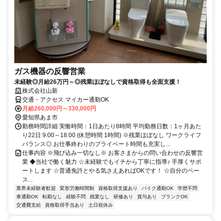
ガス機器の反響営業
未経験◎月給26万円～◎残業ほぼなしで資格取得も全面支援！
株式会社山新
交通・アクセス マイカー通勤OK
月給260,000円～330,000円
愛知県あま市
勤務時間詳細 実働時間：1日あたり8時間 平均勤務日数：1ヶ月あた
り22日 9:00～18:00 (休憩時間 1時間) ※残業ほぼなし ワークライフ
バランス◎ お仕事終わりのプライベート時間も充実し...
仕事内容 ※飛び込み一切なし※ お客さまからの問い合わせの反響営
業 ◆当社で働く魅力 ☆未経験でもイチから丁寧に指導♪ 手厚くサポ
ートします ☆普通免許とやる気さえあればOKです！ ☆自分のペー
ス...
業界未経験者歓迎
変形労働時間制
資格取得支援あり
バイク通勤OK
学歴不問
車通勤OK
転勤なし
経験不問
残業なし
研修あり
賞与あり
ブランクOK
交通費支給
資格取得手当あり
土日祝休み