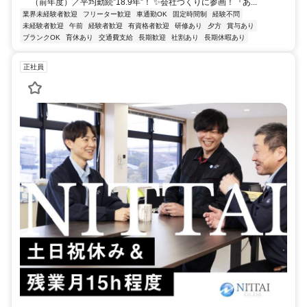
（前年度）／平均勤続”18.9年”！ ✨会社づくりに参画！『あ...
業界未経験者歓迎
フリーター歓迎
車通勤OK
固定時間制
経験不問
未経験者歓迎
午前
経験者歓迎
有資格者歓迎
研修あり
夕方
賞与あり
ブランクOK
育休あり
交通費支給
長期歓迎
社割あり
長期休暇あり
正社員