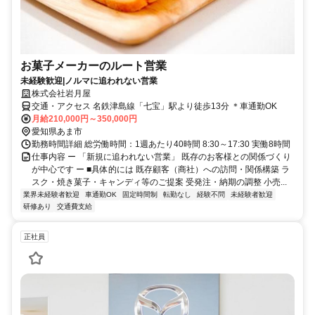
お菓子メーカーのルート営業
未経験歓迎|ノルマに追われない営業
株式会社岩月屋
交通・アクセス 名鉄津島線「七宝」駅より徒歩13分 ＊車通勤OK
月給210,000円～350,000円
愛知県あま市
勤務時間詳細 総労働時間：1週あたり40時間 8:30～17:30 実働8時間
仕事内容 ー 「新規に追われない営業」 既存のお客様との関係づくり
が中心です ー ■具体的には 既存顧客（商社）への訪問・関係構築 ラ
スク・焼き菓子・キャンディ等のご提案 受発注・納期の調整 小売...
業界未経験者歓迎
車通勤OK
固定時間制
転勤なし
経験不問
未経験者歓迎
研修あり
交通費支給
正社員