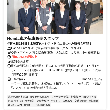
Honda車の新車販売スタッフ
年間休日116日｜水曜定休＋シフト制で土日の休み取得も可能！
Honda Cars 東海 七宝店(株式会社ホンダカーズ東海)
交通・アクセス 東名阪自動車道「大治北IC」より車で3分 ※車通勤
OK（駐車場完備）
月給206,850円以上
愛知県あま市
勤務時間詳細 実働時間：1日あたり8時間 平均勤務日数：1ヶ月あた
り20日 〜 22日 勤務時間：9:30～18:30（休憩時間：1時間） ※残業
月平均25.5時間程度
仕事内容 ●――――――――――――――――――― Honda正規ディ
ーラーで正社員募集。 未経験から接客のプロへ！ ★押し売り・飛び
込みなし！ ★1年間の新人手当あり！
――――――――――――――...
業界未経験者歓迎
資格取得支援あり
フリーター歓迎
車通勤OK
固定時間制
経験不問
未経験者歓迎
経験者歓迎
研修あり
育休あり
交通費支給
長期歓迎
駅近5分以内
社割あり
長期休暇あり