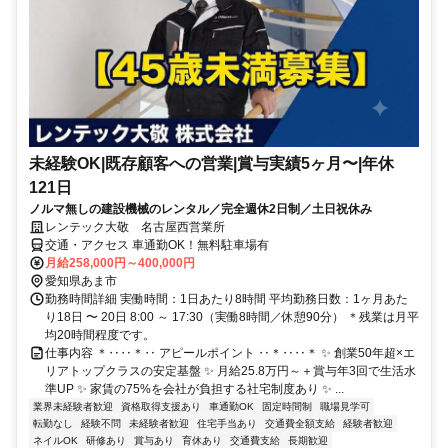
未経験OK|既存顧客への営業|賞与実績5ヶ月〜|年休
121日
ノルマ無しの建設機械のレンタル／完全週休2日制／土日祝休み
レンテック大敬 名古屋西営業所
交通・アクセス 車通勤OK！無料駐車場有
月給258,000円～400,000円
愛知県あま市
勤務時間詳細 実働時間：1日あたり8時間 平均勤務日数：1ヶ月あた
り18日 〜 20日 8:00 ～ 17:30（実働8時間／休憩90分） ＊残業は月平
均20時間程度です。
仕事内容 ＊‥‥＊‥ アピールポイント ‥＊‥‥＊ ✨ 創業50年超×エ
リアトップクラスの安定基盤 ✨ 月給25.8万円～＋賞与年3回で生活水
準UP ✨ 家賃の75%を会社が負担する社宅制度あり ✨ ...
業界未経験者歓迎
資格取得支援あり
車通勤OK
固定時間制
職場見学可
転勤なし
経験不問
未経験者歓迎
住宅手当あり
交通費全額支給
経験者歓迎
ネイルOK
研修あり
賞与あり
育休あり
交通費支給
長期歓迎