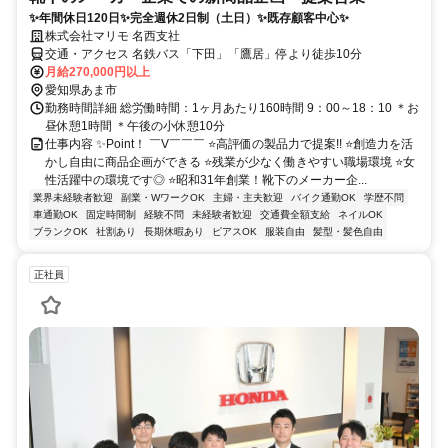
✨年間休日120日✨完全週休2日制（土日）✨既存顧客中心✨
株式会社マリモ 名西支社
交通・アクセス 名鉄バス「下田」「鷹居」停より徒歩10分
月給270,000円以上
愛知県あま市
勤務時間詳細 総労働時間：1ヶ月あたり160時間 9：00～18：10 ＊お
昼休憩1時間 ＊午後の小休憩10分
仕事内容 ✨Point！ ￣V￣￣￣ ⭐高評価の製品力で提案!! ⭐創造力を活
かし自由に商品企画ができる ⭐残業が少なく働きやすい職場環境 ⭐女
性活躍中の環境です◎ ⭐昭和31年創業！靴下のメーカー企...
業界未経験者歓迎
副業・WワークOK
主婦・主夫歓迎
バイク通勤OK
学歴不問
車通勤OK
固定時間制
経験不問
未経験者歓迎
交通費全額支給
ネイルOK
ブランクOK
社割あり
長期休暇あり
ピアスOK
服装自由
髪型・髪色自由
正社員