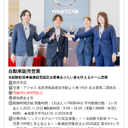
自動車販売営業
未経験歓迎◆健康経営認定企業◆ありたい姿を叶えるチーム営業
甚目寺店
交通・アクセス 名鉄津島線甚目寺駅より車で6分 名古屋第二環状自動
車道甚目寺南ICより車で4分
月給191,900円以上
愛知県あま市
勤務時間詳細 実働時間：1日あたり7時間48分 平均勤務日数：1ヶ月
あたり20日 〜 22日 ■勤務時間：9:30～18:20（実働7.8時間・休憩1
時間） ★残業月平均14.1h ※2025年度
仕事内容 ＼＼マツダグループの安定基盤／／ ✨未経験大歓迎 チーム
営業で仲間と支え合える！ ✨健康経営優良法人2026認定 賞与4.6ヶ月