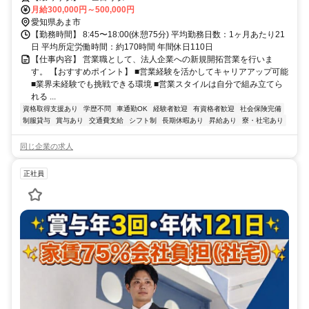
月給300,000円～500,000円
愛知県あま市
【勤務時間】 8:45〜18:00(休憩75分) 平均勤務日数：1ヶ月あたり21
日 平均所定労働時間：約170時間 年間休日110日
【仕事内容】 営業職として、法人企業への新規開拓営業を行いま
す。 【おすすめポイント】 ■営業経験を活かしてキャリアアップ可能
■業界未経験でも挑戦できる環境 ■営業スタイルは自分で組み立てら
れる ...
資格取得支援あり
学歴不問
車通勤OK
経験者歓迎
有資格者歓迎
社会保険完備
制服貸与
賞与あり
交通費支給
シフト制
長期休暇あり
昇給あり
寮・社宅あり
同じ企業の求人
正社員