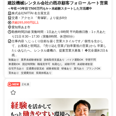
建設機械レンタル会社の既存顧客フォロー ルート営業
＜年収⇒3年目で500万円も✨＞未経験スタートした方活躍中
株式会社NITTAI 名古屋支店
交通・アクセス 「青塚駅」より徒歩8分
月給265,000円以上
愛知県あま市
勤務時間詳細 実働時間：1日あたり8時間 平均勤務日数：1ヶ月あた
り21日 8:30～17:30（実働8時間、休憩60分）
仕事内容 ＼じっくり信頼を築く営業スタイルです／ 個性を生かし
て、お客様と世間話。 ｢売り込む営業｣｢効率重視の営業｣から 卒業し
たいあなたへ。 レンタル建機の、提案営業大募集！ ❖完全週休2日＆
残...
制服あり
業界未経験者歓迎
資格取得支援あり
バイク通勤OK
学歴不問
車通勤OK
固定時間制
職場見学可
転勤なし
経験不問
未経験者歓迎
住宅手当あり
交通費全額支給
経験者歓迎
研修あり
賞与あり
ブランクOK
育休あり
交通費支給
長期休暇あり
正社員