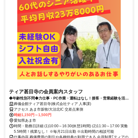
ティア甚目寺の会員案内スタッフ
◆年齢性別不問◆力仕事・PC作業・運転はなし！接客・営業経験を活か
せるやりがいのある仕事◎
葬儀会館ティア甚目寺(株式会社ティア 人事課)
アクセス あま市坂牧/大治北IC 交差点東側
時給1,150円～1,500円
愛知県あま市
時間・勤務日詳細 (1)10:00～16:30(休憩1時間) (2)11:30～17:00 実働
5.5時間！残業なし！ ※毎月21日出勤 ※出勤時間の相談可能
仕事内容 葬儀費用の割引や各種特典が利用できる 会員制度｢ティアの