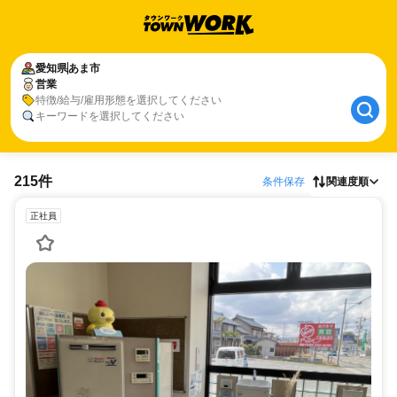
愛知県
あま市
営業
特徴/給与/雇用形態を選択してください
キーワードを選択してください
215件
条件保存
関連度順
正社員