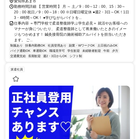
愛知県あま市
勤務時間詳細 【 営業時間 】 月 ～ 土／9：00～12：00、15：30～
20：00 祝日／9：00～18：00 ※日曜日曜定休 ●週2・3日～OK！1日
3・4時間～OK！ ●学びながらバイトを...
仕事内容 ＝専門学校で柔道整復師学ぶ学生必見＝ 就活やお客様への
マナーが身についたり、 柔道整復師として将来働いたときのイメー
ジもつかめます！ 鍼灸接骨院の施術補助アルバイトを担当いただき
ます。 ご...
制服あり
扶養内勤務OK
社員登用あり
副業・WワークOK
土日祝のみOK
バイク通勤OK
車通勤OK
職場見学可
学生歓迎
未経験者歓迎
午前
夕方
交通費支給
長期歓迎
週2・3日からOK
シフト制
派遣社員