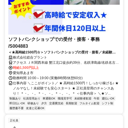
ソフトバンクショップでの受付・接客・事務
/S004883
＜★高時給1500円☆＞ソフトバンクショップの受付・接客／未経験
OK！正社員登用あり【愛知県あま市】
株式会社総合プラント
アクセス ＪＲ関西本線 蟹江北口徒歩約39分、名鉄津島線/名鉄名古屋
本線 七宝徒歩約44分、ＪＲ関西本線 春田北口徒歩約47分 愛知県あま
時給1,500円以上
市七宝町桂
愛知県あま市
勤務時間 10:00～19:00 (実働8時間/休憩60分)
仕事内容 ＼ここがポイント／ ★ 高時給1500円！しっかり稼げる♪ ★
ノルマなし！未経験でも安心スタート ★ 正社員登用のチャンスあ
り！ ＊・。・。＊・。・。＊・。・。＊ ＜仕事内容＞ ＼★ソ...
制服あり
社員登用あり
車通勤OK
職場見学可
未経験者歓迎
午前
週払いOK
即日払いOK
研修あり
夕方
交通費支給
長期歓迎
フルタイム歓迎
シフト制
履歴書不要
友達と応募OK
正社員