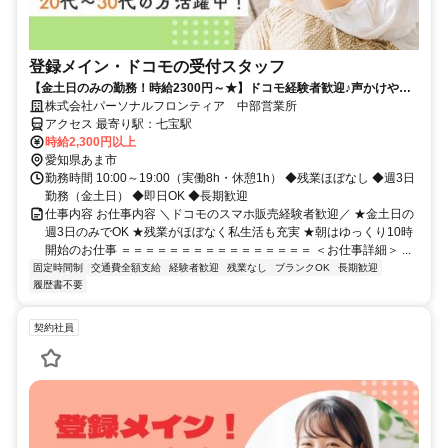
登録メイン・ドコモの受付スタッフ
【金土日のみの勤務！時給2300円～★】ドコモ経験者歓迎♪声かけやク
ロージングはナシ！
株式会社パーソナルフロンティア 中部営業所
アクセス 最寄り駅：七宝駅
時給2,300円以上
愛知県あま市
勤務時間 10:00～19:00（実働8h・休憩1h） ◆残業ほぼなし ◆週3日
勤務（金土日） ◆即日OK ◆長期歓迎
仕事内容 お仕事内容 ＼ドコモのスマホ販売経験者歓迎／ ★金土日の
週3日のみでOK ★残業がほぼなく私生活も充実 ★朝はゆっくり10時
開始のお仕事 ＝＝＝＝＝＝＝＝＝＝＝＝＝＝＝＝ ＜お仕事詳細＞ ...
固定時間制
交通費全額支給
経験者歓迎
残業なし
ブランクOK
長期歓迎
履歴書不要
契約社員