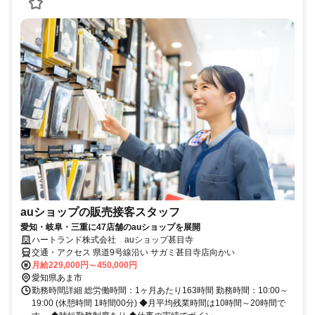
auショップの販売接客スタッフ
愛知・岐阜・三重に47店舗のauショップを展開
ハートランド株式会社 auショップ甚目寺
交通・アクセス 県道9号線沿い サガミ甚目寺店向かい
月給229,000円～450,000円
愛知県あま市
勤務時間詳細 総労働時間：1ヶ月あたり163時間 勤務時間：10:00～
19:00 (休憩時間 1時間00分) ◆月平均残業時間は10時間～20時間で