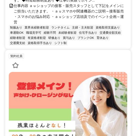
す。 ◆時短勤務制度あり ◆仕事の実績でポイン...
仕事内容 ａｕショップの接客・販売スタッフとして下記をメインに
ご担当いただきます。 ・ａｕスマホや関連機器のご説明～接客販売
・スマホのお悩み対応 ・ａｕショップ店頭及でのイベント企画～運
営
制服あり
業界未経験者歓迎
ランチタイム
主婦・主夫歓迎
資格取得支援あり
車通勤OK
職場見学可
経験不問
未経験者歓迎
住宅手当あり
交通費全額支給
経験者歓迎
有資格者歓迎
研修あり
賞与あり
ブランクOK
育休あり
交通費支給
資格取得手当あり
シフト制
契約社員