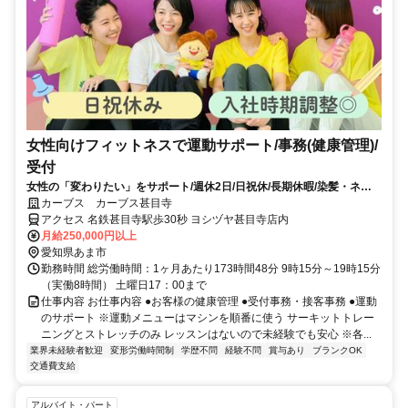
女性向けフィットネスで運動サポート/事務(健康管理)/
受付
女性の「変わりたい」をサポート/週休2日/日祝休/長期休暇/染髪・ネイ
ルOK※規定内
カーブス カーブス甚目寺
アクセス 名鉄甚目寺駅歩30秒 ヨシヅヤ甚目寺店内
月給250,000円以上
愛知県あま市
勤務時間 総労働時間：1ヶ月あたり173時間48分 9時15分～19時15分
（実働8時間） 土曜日17：00まで
仕事内容 お仕事内容 ●お客様の健康管理 ●受付事務・接客事務 ●運動
のサポート ※運動メニューはマシンを順番に使う サーキットトレー
ニングとストレッチのみ レッスンはないので未経験でも安心 ※各...
業界未経験者歓迎
変形労働時間制
学歴不問
経験不問
賞与あり
ブランクOK
交通費支給
アルバイト・パート