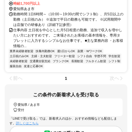
名鉄津島線 木田徒歩約18分、名鉄津島線/名鉄名古屋本線 勝幡北口徒
時給1,700円以上
歩約32分
愛知県あま市
勤務時間 1日6時間～（10:00～19:00の間でシフト制）、月5日以上の
勤務（土日祝のみ） ※追加で平日の勤務も可能です。 ※試用期間中
は店舗での研修あり（詳細下記参照）
仕事内容 土日祝を中心とした月5日程度の勤務、追加で収入を増やし
たい方におすすめです。 ご来場されたお客様の基本情報を、専用タ
ブレットに入力するシンプルなお仕事です。 ■主な業務内容 ・お客様
情報の...
業界未経験者歓迎
扶養内勤務OK
週1日からOK
副業・WワークOK
土日祝のみOK
主婦・主夫歓迎
フリーター歓迎
シフト自由
学歴不問
学生歓迎
未経験者歓迎
交通費全額支給
ブランクOK
長期歓迎
フルタイム歓迎
シフト制
服装自由
友達と応募OK
前へ
次へ
1
この条件の新着求人を受け取る
愛知県 / あま市
受付
「LINEで受け取る」では、新着求人のほか、おすすめ情報なども配信しま
す。
詳しくはこちら