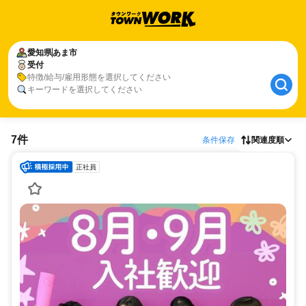
愛知県
あま市
受付
特徴/給与/雇用形態を選択してください
キーワードを選択してください
7件
条件保存
関連度順
正社員