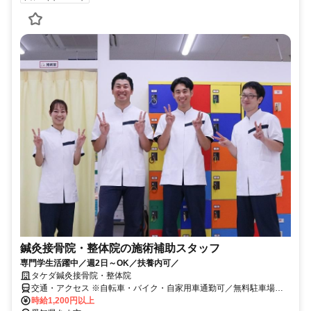
鍼灸接骨院・整体院の施術補助スタッフ
専門学生活躍中／週2日～OK／扶養内可／
タケダ鍼灸接骨院・整体院
交通・アクセス ※自転車・バイク・自家用車通勤可／無料駐車場完
備（店舗による）
時給1,200円以上