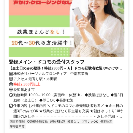
登録メイン・ドコモの受付スタッフ
【金土日のみの勤務！時給2300円～★】ドコモ経験者歓迎♪声かけやク
ロージングはナシ！
株式会社パーソナルフロンティア 中部営業所
アクセス 最寄り駅：木田駅
時給2,300円以上
愛知県あま市
勤務時間 10:00～19:00（実働8h・休憩1h） ◆残業ほぼなし ◆週3日
勤務（金土日） ◆即日OK ◆長期歓迎
仕事内容 お仕事内容 ＼ドコモのスマホ販売経験者歓迎／ ★金土日の
週3日のみでOK ★残業がほぼなく私生活も充実 ★朝はゆっくり10時
開始のお仕事 ＝＝＝＝＝＝＝＝＝＝＝＝＝＝＝＝ ＜お仕事詳細＞ ...
固定時間制
交通費全額支給
経験者歓迎
残業なし
ブランクOK
長期歓迎
履歴書不要