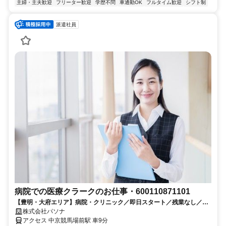
主婦・主夫歓迎
フリーター歓迎
学歴不問
車通勤OK
フルタイム歓迎
シフト制
派遣社員
病院での医療クラークのお仕事・600110871101
【豊明・大府エリア】病院・クリニック／即日スタート／残業なし／医
療事務のお仕事です
株式会社パソナ
アクセス 中京競馬場前駅 車9分