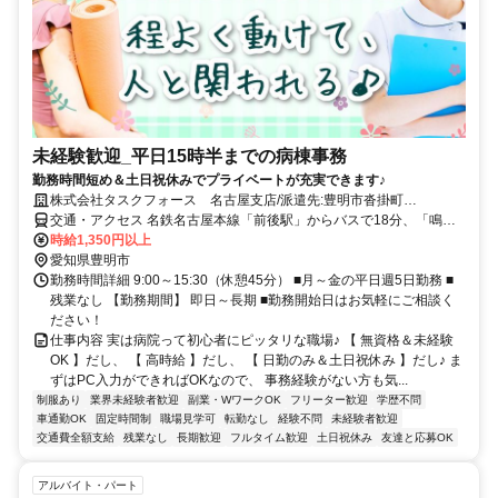
未経験歓迎_平日15時半までの病棟事務
勤務時間短め＆土日祝休みでプライベートが充実できます♪
株式会社タスクフォース 名古屋支店/派遣先:豊明市沓掛町
(20250623_544)
交通・アクセス 名鉄名古屋本線「前後駅」からバスで18分、「鳴海
IC」から車で10分
時給1,350円以上
愛知県豊明市
勤務時間詳細 9:00～15:30（休憩45分） ■月～金の平日週5日勤務 ■
残業なし 【勤務期間】 即日～長期 ■勤務開始日はお気軽にご相談く
ださい！
仕事内容 実は病院って初心者にピッタリな職場♪ 【 無資格＆未経験
OK 】だし、 【 高時給 】だし、 【 日勤のみ＆土日祝休み 】だし♪ ま
ずはPC入力ができればOKなので、 事務経験がない方も気...
制服あり
業界未経験者歓迎
副業・WワークOK
フリーター歓迎
学歴不問
車通勤OK
固定時間制
職場見学可
転勤なし
経験不問
未経験者歓迎
交通費全額支給
残業なし
長期歓迎
フルタイム歓迎
土日祝休み
友達と応募OK
アルバイト・パート