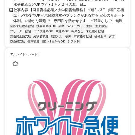
水分補給などOKです ●１月と２月のみ、日...
仕事内容 【司書資格必須／大学図書館勤務】 ✅週2～3日（曜日応相
談）／扶養内OK ✅未経験業務やブランクがある方も 安心のサポート
体制。 ✅静かな職場で、専門性を活かせます。 ✅残業なしで、無理...
業界未経験者歓迎
扶養内勤務OK
副業・WワークOK
主婦・主夫歓迎
フリーター歓迎
バイク通勤OK
車通勤OK
転勤なし
未経験者歓迎
交通費全額支給
経験者歓迎
残業なし
夜間
有資格者歓迎
研修あり
夕方
交通費支給
長期歓迎
週2・3日からOK
シフト制
アルバイト・パート