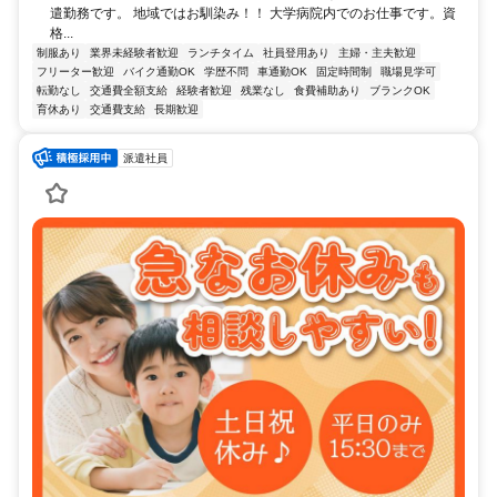
遣勤務です。 地域ではお馴染み！！ 大学病院内でのお仕事です。資
格...
制服あり
業界未経験者歓迎
ランチタイム
社員登用あり
主婦・主夫歓迎
フリーター歓迎
バイク通勤OK
学歴不問
車通勤OK
固定時間制
職場見学可
転勤なし
交通費全額支給
経験者歓迎
残業なし
食費補助あり
ブランクOK
育休あり
交通費支給
長期歓迎
派遣社員