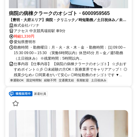
病院の病棟クラークのオシゴト・6000959565
【豊明・大府エリア】病院・クリニック／時短勤務／土日祝休み／未経
験OKのお仕事です
株式会社パソナ
アクセス 中京競馬場前駅 車9分
時給1,330円
愛知県豊明市
勤務時間 ・勤務曜日：月・火・水・木・金 ・勤務時間： [1] 09:00～
15:30 09:00～15:30 （実働6時間以内）休憩45分 月～金／週5勤務
（土日祝休み） ※残業時間：5時間以内...
仕事内容 【仕事内容】 【病院の病棟クラークのオシゴト】 ☆彡おす
すめポイント☆彡 ◎未経験の方OK！医療業界でキャリアアップ！ ◎
残業少なめ♪ ◎同業者がいて安心♪ ◎時短勤務のオシゴトです ▼...
車通勤OK
固定時間制
経験不問
交通費支給
長期歓迎
土日祝休み
派遣社員