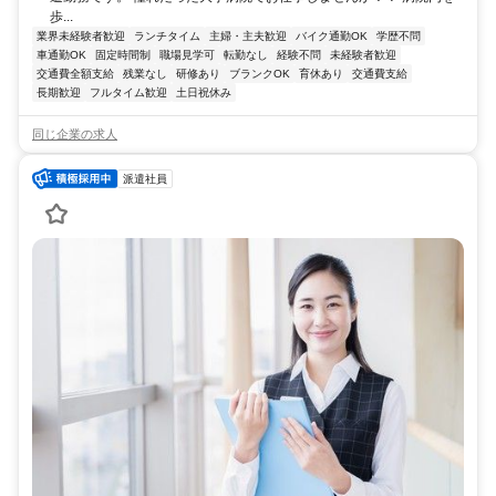
歩...
業界未経験者歓迎
ランチタイム
主婦・主夫歓迎
バイク通勤OK
学歴不問
車通勤OK
固定時間制
職場見学可
転勤なし
経験不問
未経験者歓迎
交通費全額支給
残業なし
研修あり
ブランクOK
育休あり
交通費支給
長期歓迎
フルタイム歓迎
土日祝休み
同じ企業の求人
派遣社員