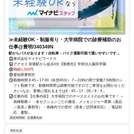
≫未経験OK・制服有り・大学病院での診療補助のお
仕事@豊明/340349N
駅からバスがあります！自転車・バイク通勤可能で通いやすいです
よ！ ＊残業ナシ＊人気の大学病院での長期のお仕事です！土曜日勤
株式会社マイナビワークス
務、勤務時間は相談OKです◎気になる方はお早めにお問い合わせくださ
アクセス 前後駅から徒歩0分【勤務先】学校法人藤田学園
い！
時給1,300円
愛知県豊明市
勤務時間 8:45～17:00（休憩45分） 7～22時の間で実働7.5時間のシ
フト勤務です。勤務時間帯は調整可能ですのでご希望をお聞かせくだ
さい♪なお、業務に慣れるまでは8：45～17：00／8：4...
仕事内容 【仕事内容】 大学病院でのナースエイドのお仕事です！ ＜
病棟勤務＞ ・各セクションごとの搬送、メッセンジャー業務（薬品
／器具／書類等） ・病棟内での受付（患者／訪問者対応）、電話対
応、書類...
固定時間制
交通費支給
契約社員