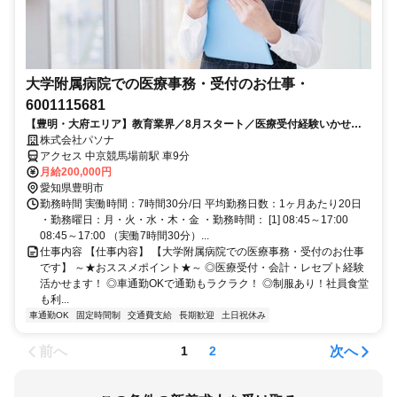
大学附属病院での医療事務・受付のお仕事・
6001115681
【豊明・大府エリア】教育業界／8月スタート／医療受付経験いかせま
す／残業少なめのお仕事です
株式会社パソナ
アクセス 中京競馬場前駅 車9分
月給200,000円
愛知県豊明市
勤務時間 実働時間：7時間30分/日 平均勤務日数：1ヶ月あたり20日
・勤務曜日：月・火・水・木・金 ・勤務時間： [1] 08:45～17:00
08:45～17:00 （実働7時間30分）...
仕事内容 【仕事内容】 【大学附属病院での医療事務・受付のお仕事
です】 ～★おススメポイント★～ ◎医療受付・会計・レセプト経験
活かせます！ ◎車通勤OKで通勤もラクラク！ ◎制服あり！社員食堂
も利...
車通勤OK
固定時間制
交通費支給
長期歓迎
土日祝休み
前へ
次へ
1
2