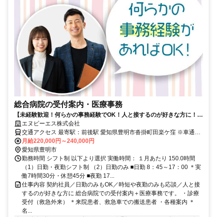
総合病院の受付案内・医療事務
【未経験歓迎！何らかの事務経験でOK！人と接するのが好きな方に！】
日勤のみもOK！時短や夜勤のみも相談可能！正社員登用制度あり
エヌビーエス株式会社
交通アクセス 最寄駅：前後駅 愛知県豊明市沓掛町田楽ケ窪 ※車通勤
OK（P無料） 名鉄名古屋本線「前後駅・バス13分」 ＊名鉄バス 地下
月給220,000円～240,000円
鉄桜通線「徳重駅・バス16分」 ＊市バス・名鉄バス 名鉄名古屋本線
愛知県豊明市
「鳴海駅・車16分」 ＪＲ東海道線「南大高駅・車19分」
勤務時間 シフト制 以下より選択 実働時間： １月あたり 150.0時間
（1）日勤・夜勤シフト制 （2）日勤のみ ■日勤 8：45～17：00 ＊実
働7時間30分・休憩45分 ■夜勤 17...
仕事内容 契約社員／日勤のみもOK／時短や夜勤のみも応談／人と接
するのが好きな方に 総合病院での受付案内＋医療事務です。 ・診療
受付（救急外来） ＊来院患者、救急車での搬送患者 ・各種案内 ＊
名...