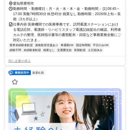
愛知県豊明市
勤務時間 ・勤務曜日：月・火・水・木・金 ・勤務時間： [1] 08:45～
17:00 実働7時間30分 休憩45分 残業なし 勤務時期：2026/9/上旬～長
期（3カ月以上）
仕事内容 医療機関での医療事務です。訪問看護ステーションにおけ
る電話応対、看護師・リハビリスタッフ看護記録提出の確認、利用者
カルテの整理、医師指示書等の書類配布・回収など事務業務全般にご
対応いただきま...
業界未経験者歓迎
資格取得支援あり
車通勤OK
固定時間制
平日のみOK
経験不問
未経験者歓迎
残業なし
交通費支給
長期歓迎
土日祝休み
同じ企業の求人
派遣社員