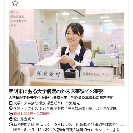
豊明市にある大学病院の外来医事課での事務
大学病院で外来受付＆会計♪資格不要！初心者◎車通勤◎無料P有
大学・大学病院(愛知県豊明市) ※派遣先
交通・アクセス 名鉄名古屋本線「中京競馬場前駅」より車で約8
分！・「前後駅」より約５分 地下鉄「徳重駅」より車で約８分
時給1,400円～1,750円
愛知県豊明市
勤務時間詳細 平 日：8：45～17：00（休憩45分/実働7時間30分） 土
曜日：8：45～12：30（休憩0分/実働3時間45分） ※シフトにより