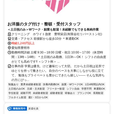
お洋服のタグ付け・整頓・受付スタッフ
＜土日祝のみ＞Wワーク・副業も歓迎！未経験でもできる単純作業
クリーニング ホワイト急便 豊明栄店(有限会社リバーストン社)
交通・アクセス 前後駅から徒歩10分 ＊車通勤OK
時給1,240円以上
愛知県豊明市
勤務時間詳細 土曜 9:30～18:00 日曜・祝日 10:00～17:00 （休憩時
間：13時～14時） ＊土日祝のみ勤務、1日3h～OK！ シフトの自由度
がとても高めです!! ＜シフト例＞ ...
仕事内容 学業は優先、けど趣味だって大切。 だから土日祝は近所で
ゆとりを持って働きたい。 自分のペースを大事にしながら役に立て
て、 勉強もプライベートも豊かにできたら嬉しい―― そんな気持ち
の方にぴっ...
制服あり
業界未経験者歓迎
扶養内勤務OK
副業・WワークOK
1日4時間以内OK
土日祝のみOK
主婦・主夫歓迎
フリーター歓迎
シフト自由
学歴不問
車通勤OK
学生歓迎
経験不問
未経験者歓迎
経験者歓迎
研修あり
ブランクOK
長期歓迎
フルタイム歓迎
週2・3日からOK
派遣社員