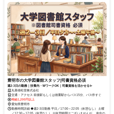
豊明市の大学図書館スタッフ|司書資格必須
週2-3日の勤務｜扶養内・WワークOK｜司書資格を活かせる✨
丸善雄松堂株式会社
交通・アクセス 前後駅もしくは徳重駅からバス15分、バス停すぐ
時給1,200円以上
愛知県豊明市
勤務時間詳細 ◆週2-3日勤務 平日／17:00～22:05（休憩なし） 土曜
／12:30～17:05（休憩なし） ※休憩時間はございませんが、 途中の