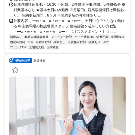
勤務時間詳細 8:45～16:30 ※休憩…2時間 ※実働時間…5時間45分 ※
残業基本なし ★基本土日のみ勤務 ※月曜日に競馬場開催日は勤務あ
り。 契約更新期間：6ヶ月 ※契約更新の可能性あり ...
仕事内容 ╭━∞・∞・∞・∞・∞・∞・∞━╮ 土日中心でムリなく働け
る 中京競馬場の施設警備スタッフ 警備経験を活かしたい方歓迎
╰━∞・∞・∞・∞・∞・∞・∞━╯ 【オススメポイント】 ＃土...
制服あり
業界未経験者歓迎
フリーター歓迎
バイク通勤OK
学歴不問
車通勤OK
固定時間制
午前
経験者歓迎
残業なし
有資格者歓迎
研修あり
夕方
ブランクOK
交通費支給
長期歓迎
派遣社員