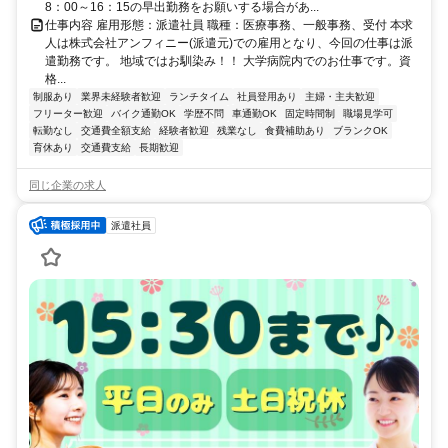
8：00～16：15の早出勤務をお願いする場合があ...
仕事内容 雇用形態：派遣社員 職種：医療事務、一般事務、受付 本求
人は株式会社アンフィニー(派遣元)での雇用となり、今回の仕事は派
遣勤務です。 地域ではお馴染み！！ 大学病院内でのお仕事です。資
格...
制服あり
業界未経験者歓迎
ランチタイム
社員登用あり
主婦・主夫歓迎
フリーター歓迎
バイク通勤OK
学歴不問
車通勤OK
固定時間制
職場見学可
転勤なし
交通費全額支給
経験者歓迎
残業なし
食費補助あり
ブランクOK
育休あり
交通費支給
長期歓迎
同じ企業の求人
派遣社員