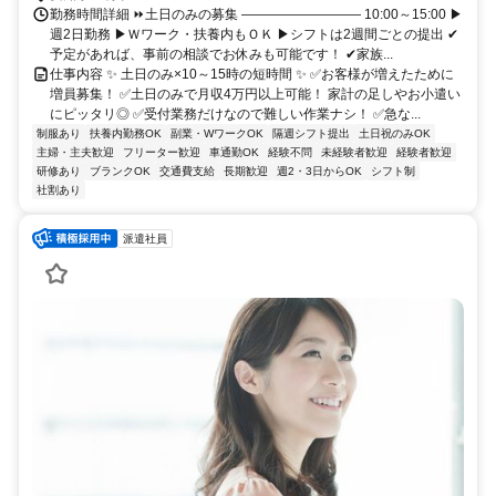
勤務時間詳細 ⏩土日のみの募集 ――――――――― 10:00～15:00 ▶
週2日勤務 ▶Ｗワーク・扶養内もＯＫ ▶シフトは2週間ごとの提出 ✔
予定があれば、事前の相談でお休みも可能です！ ✔家族...
仕事内容 ✨ 土日のみ×10～15時の短時間 ✨ ✅お客様が増えたために
増員募集！ ✅土日のみで月収4万円以上可能！ 家計の足しやお小遣い
にピッタリ◎ ✅受付業務だけなので難しい作業ナシ！ ✅急な...
制服あり
扶養内勤務OK
副業・WワークOK
隔週シフト提出
土日祝のみOK
主婦・主夫歓迎
フリーター歓迎
車通勤OK
経験不問
未経験者歓迎
経験者歓迎
研修あり
ブランクOK
交通費支給
長期歓迎
週2・3日からOK
シフト制
社割あり
派遣社員