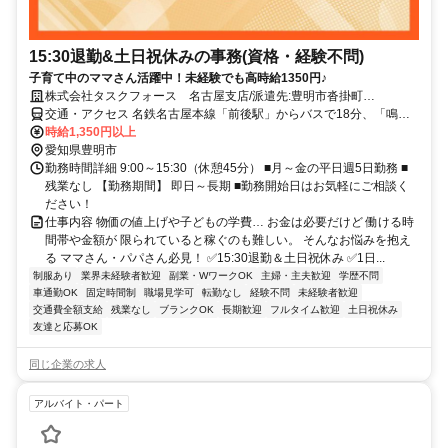
15:30退勤&土日祝休みの事務(資格・経験不問)
子育て中のママさん活躍中！未経験でも高時給1350円♪
株式会社タスクフォース 名古屋支店/派遣先:豊明市沓掛町
(20250630_547)
交通・アクセス 名鉄名古屋本線「前後駅」からバスで18分、「鳴海
IC」から車で10分
時給1,350円以上
愛知県豊明市
勤務時間詳細 9:00～15:30（休憩45分） ■月～金の平日週5日勤務 ■
残業なし 【勤務期間】 即日～長期 ■勤務開始日はお気軽にご相談く
ださい！
仕事内容 物価の値上げや子どもの学費… お金は必要だけど 働ける時
間帯や金額が 限られていると稼ぐのも難しい。 そんなお悩みを抱え
る ママさん・パパさん必見！ ✅15:30退勤＆土日祝休み ✅1日...
制服あり
業界未経験者歓迎
副業・WワークOK
主婦・主夫歓迎
学歴不問
車通勤OK
固定時間制
職場見学可
転勤なし
経験不問
未経験者歓迎
交通費全額支給
残業なし
ブランクOK
長期歓迎
フルタイム歓迎
土日祝休み
友達と応募OK
同じ企業の求人
アルバイト・パート