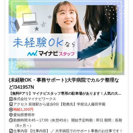
{未経験OK・事務サポート}大学病院でカルテ整理な
ど/341957N
【無料Pアリ】マイナビスタッフ専用の駐車場があります！人気の大学
病院でのオシゴト 事務未経験の方も大歓迎♪ご応募はお早めに！
株式会社マイナビワークス
アクセス 前後駅から徒歩0分【勤務先】学校法人藤田学園
時給1,300円
愛知県豊明市
勤務時間 8:45～17:00（休憩45分） 開始予定時期：即日 期間：長期
（6ヶ月～）
仕事内容 【仕事内容】 ／ 大学病院でのサポート事務のお仕事です！