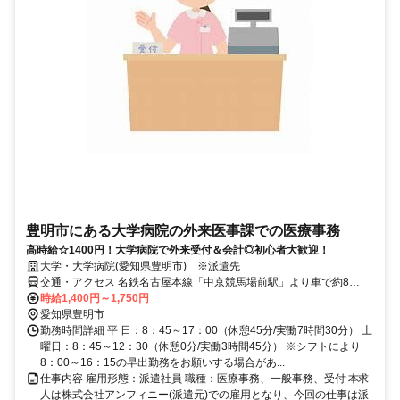
豊明市にある大学病院の外来医事課での医療事務
高時給☆1400円！大学病院で外来受付＆会計◎初心者大歓迎！
大学・大学病院(愛知県豊明市) ※派遣先
交通・アクセス 名鉄名古屋本線「中京競馬場前駅」より車で約8
分！・「前後駅」より約５分 地下鉄「徳重駅」より車で約８分
時給1,400円～1,750円
愛知県豊明市
勤務時間詳細 平 日：8：45～17：00（休憩45分/実働7時間30分） 土
曜日：8：45～12：30（休憩0分/実働3時間45分） ※シフトにより
8：00～16：15の早出勤務をお願いする場合があ...
仕事内容 雇用形態：派遣社員 職種：医療事務、一般事務、受付 本求
人は株式会社アンフィニー(派遣元)での雇用となり、今回の仕事は派