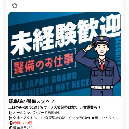
競馬場の警備スタッフ
土日のみ×16:30迄！Wワーク大歓迎◎残業なし♪交通費あり
オールジヤパンガード株式会社
交通・アクセス 「中京競馬場前駅」から徒歩10分 ★車・バイク・自
転車通勤可能
時給1,200円
愛知県豊明市