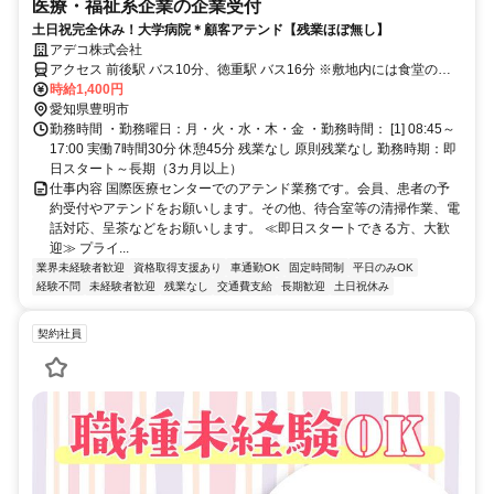
医療・福祉系企業の企業受付
土日祝完全休み！大学病院＊顧客アテンド【残業ほぼ無し】
アデコ株式会社
アクセス 前後駅 バス10分、徳重駅 バス16分 ※敷地内には食堂の
他、飲食店、コンビニがあります。
時給1,400円
愛知県豊明市
勤務時間 ・勤務曜日：月・火・水・木・金 ・勤務時間： [1] 08:45～
17:00 実働7時間30分 休憩45分 残業なし 原則残業なし 勤務時期：即
日スタート～長期（3カ月以上）
仕事内容 国際医療センターでのアテンド業務です。会員、患者の予
約受付やアテンドをお願いします。その他、待合室等の清掃作業、電
話対応、呈茶などをお願いします。 ≪即日スタートできる方、大歓
迎≫ プライ...
業界未経験者歓迎
資格取得支援あり
車通勤OK
固定時間制
平日のみOK
経験不問
未経験者歓迎
残業なし
交通費支給
長期歓迎
土日祝休み
契約社員