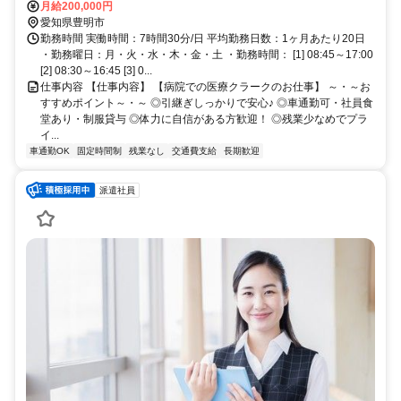
月給200,000円
愛知県豊明市
勤務時間 実働時間：7時間30分/日 平均勤務日数：1ヶ月あたり20日
・勤務曜日：月・火・水・木・金・土 ・勤務時間： [1] 08:45～17:00
[2] 08:30～16:45 [3] 0...
仕事内容 【仕事内容】 【病院での医療クラークのお仕事】 ～・～お
すすめポイント～・～ ◎引継ぎしっかりで安心♪ ◎車通勤可・社員食
堂あり・制服貸与 ◎体力に自信がある方歓迎！ ◎残業少なめでプラ
イ...
車通勤OK
固定時間制
残業なし
交通費支給
長期歓迎
派遣社員