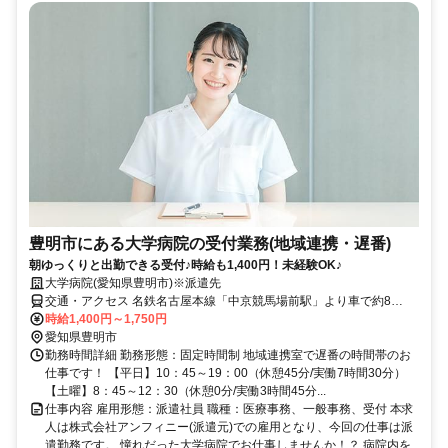
豊明市にある大学病院の受付業務(地域連携・遅番)
朝ゆっくりと出勤できる受付♪時給も1,400円！未経験OK♪
大学病院(愛知県豊明市)※派遣先
交通・アクセス 名鉄名古屋本線「中京競馬場前駅」より車で約8
分！・「前後駅」より約５分 地下鉄「徳重駅」より車で約８分
時給1,400円～1,750円
愛知県豊明市
勤務時間詳細 勤務形態：固定時間制 地域連携室で遅番の時間帯のお
仕事です！ 【平日】10：45～19：00（休憩45分/実働7時間30分）
【土曜】8：45～12：30（休憩0分/実働3時間45分...
仕事内容 雇用形態：派遣社員 職種：医療事務、一般事務、受付 本求
人は株式会社アンフィニー(派遣元)での雇用となり、今回の仕事は派
遣勤務です。 憧れだった大学病院でお仕事しませんか！？ 病院内を