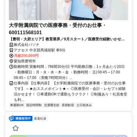
大学附属病院での医療事務・受付のお仕事・
600111568101
【豊明・大府エリア】教育業界／9月スタート／医療受付経験いかせま
す／残業少なめのお仕事です
株式会社パソナ
アクセス 中京競馬場前駅 車9分
月給200,000円
愛知県豊明市
勤務時間 実働時間：7時間30分/日 平均勤務日数：1ヶ月あたり20日
・勤務曜日：月・火・水・木・金 ・勤務時間： [1] 08:45～17:00
08:45～17:00 （実働7時間30分）...
仕事内容 【仕事内容】 【大学附属病院での医療事務・受付のお仕事
です】 ～★おススメポイント★～ ◎医療受付・会計・レセプト経験
活かせます！ ◎車通勤OKで通勤もラクラク！ ◎制服あり！社員食堂
も利...
車通勤OK
固定時間制
交通費支給
長期歓迎
土日祝休み
派遣社員