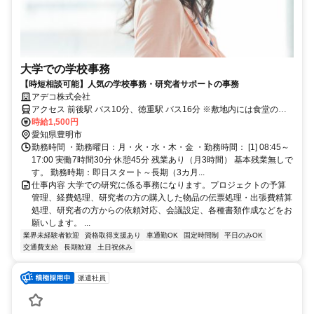
大学での学校事務
【時短相談可能】人気の学校事務・研究者サポートの事務
アデコ株式会社
アクセス 前後駅 バス10分、徳重駅 バス16分 ※敷地内には食堂の
他、飲食店、コンビニがあります。
時給1,500円
愛知県豊明市
勤務時間 ・勤務曜日：月・火・水・木・金 ・勤務時間： [1] 08:45～
17:00 実働7時間30分 休憩45分 残業あり（月3時間） 基本残業無しで
す。 勤務時期：即日スタート～長期（3カ月...
仕事内容 大学での研究に係る事務になります。プロジェクトの予算
管理、経費処理、研究者の方の購入した物品の伝票処理・出張費精算
処理、研究者の方からの依頼対応、会議設定、各種書類作成などをお
願いします。 ...
業界未経験者歓迎
資格取得支援あり
車通勤OK
固定時間制
平日のみOK
交通費支給
長期歓迎
土日祝休み
派遣社員