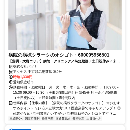
病院の病棟クラークのオシゴト・600095956501
【豊明・大府エリア】病院・クリニック／時短勤務／土日祝休み／未経
験OKのお仕事です
株式会社パソナ
アクセス 中京競馬場前駅 車9分
時給1,330円
愛知県豊明市
勤務時間 ・勤務曜日：月・火・水・木・金 ・勤務時間： [1] 09:00～
15:30 09:00～15:30 （実働6時間以内）休憩45分 月～金／週5勤務
（土日祝休み） ※残業時間：5時間以内...
仕事内容 【仕事内容】 【病院の病棟クラークのオシゴト】 ☆彡おす
すめポイント☆彡 ◎未経験の方OK！医療業界でキャリアアップ！ ◎
残業少なめ♪ ◎同業者がいて安心♪ ◎時短勤務のオシゴトです ▼...
車通勤OK
固定時間制
経験不問
交通費支給
長期歓迎
土日祝休み