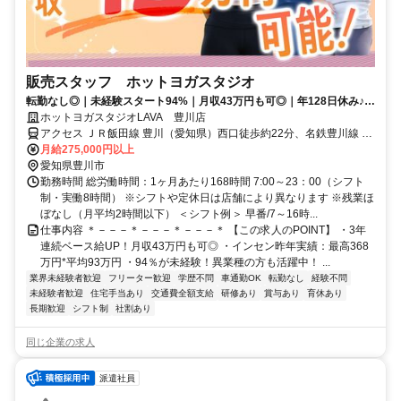
販売スタッフ ホットヨガスタジオ
転勤なし◎｜未経験スタート94%｜月収43万円も可◎｜年128日休み♪｜
残業は月平均2時間以下
ホットヨガスタジオLAVA 豊川店
アクセス ＪＲ飯田線 豊川（愛知県）西口徒歩約22分、名鉄豊川線 豊
川稲荷徒歩約23分、ＪＲ飯田線 三河一宮徒歩約26分 豊川駅東口徒歩
月給275,000円以上
24分 ※自動車通勤可（規定あり）※従業員用駐車場あり
愛知県豊川市
勤務時間 総労働時間：1ヶ月あたり168時間 7:00～23：00（シフト
制・実働8時間） ※シフトや定休日は店舗により異なります ※残業ほ
ぼなし（月平均2時間以下） ＜シフト例＞ 早番/7～16時...
仕事内容 ＊－－－＊－－－＊－－－＊ 【この求人のPOINT】 ・3年
連続ベース給UP！月収43万円も可◎ ・インセン昨年実績：最高368
万円*平均93万円 ・94％が未経験！異業種の方も活躍中！ ...
業界未経験者歓迎
フリーター歓迎
学歴不問
車通勤OK
転勤なし
経験不問
未経験者歓迎
住宅手当あり
交通費全額支給
研修あり
賞与あり
育休あり
長期歓迎
シフト制
社割あり
同じ企業の求人
派遣社員