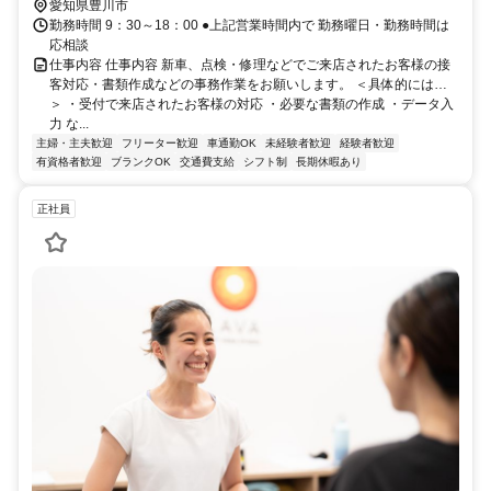
車で5分
愛知県豊川市
勤務時間 9：30～18：00 ●上記営業時間内で 勤務曜日・勤務時間は
応相談
仕事内容 仕事内容 新車、点検・修理などでご来店されたお客様の接
客対応・書類作成などの事務作業をお願いします。 ＜具体的には…
＞ ・受付で来店されたお客様の対応 ・必要な書類の作成 ・データ入
力 な...
主婦・主夫歓迎
フリーター歓迎
車通勤OK
未経験者歓迎
経験者歓迎
有資格者歓迎
ブランクOK
交通費支給
シフト制
長期休暇あり
正社員