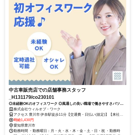
中古車販売店での店舗事務スタッフ
_H131179/co230101
◎未経験OKのオフィスワーク ◎風通しの良い職場で働きやすさバツグ
ン♪
株式会社ウィルオブ・ワーク
アクセス 豊川市 伊奈駅徒歩11分【交通費・日払い(規定)】【来社不
要WEB登録OK】
時給1,430円
愛知県豊川市
勤務時間 ・勤務曜日：月・火・水・木・金・土・日・祝 ・勤務時