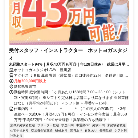
受付スタッフ・インストラクター ホットヨガスタジ
オ
未経験スタート94%｜月収43万円も可◎｜年128日休み♪｜残業は月平均
2時間以下
ホットヨガスタジオLAVA 豊川店
アクセス ＪＲ飯田線 豊川（愛知県）西口徒歩約22分、名鉄豊川線 豊
川稲荷徒歩約23分、ＪＲ飯田線 三河一宮徒歩約26分 豊川駅東口徒歩
月給300,000円以上
24分 ※自動車通勤可（規定あり）※従業員用駐車場あり
愛知県豊川市
勤務時間 総労働時間：1ヶ月あたり168時間 7:00～23：00（シフト
制・実働8時間） ※シフトや定休日は店舗により異なります ※残業ほ
ぼなし（月平均2時間以下） ＜シフト例＞ 早番/7～16時...
仕事内容 ＊－－－＊－－－＊－－－＊ 【この求人のPOINT】 ・3年
連続ベース給UP！月収43万円も可◎ ・インセン昨年実績：最高368
万円*平均93万円 ・94％が未経験！異業種の方も活躍中！ ...
業界未経験者歓迎
フリーター歓迎
学歴不問
車通勤OK
経験不問
未経験者歓迎
住宅手当あり
交通費全額支給
研修あり
賞与あり
育休あり
長期歓迎
シフト制
社割あり