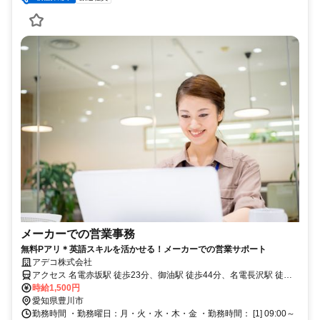
メーカーでの営業事務
無料Pアリ＊英語スキルを活かせる！メーカーでの営業サポート
アデコ株式会社
アクセス 名電赤坂駅 徒歩23分、御油駅 徒歩44分、名電長沢駅 徒歩
53分 ※駐車場無料
時給1,500円
愛知県豊川市
勤務時間 ・勤務曜日：月・火・水・木・金 ・勤務時間： [1] 09:00～