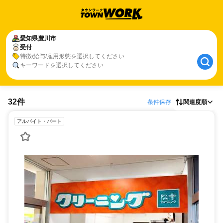
愛知県
豊川市
受付
特徴/給与/雇用形態を選択してください
キーワードを選択してください
32件
条件保存
関連度順
アルバイト・パート