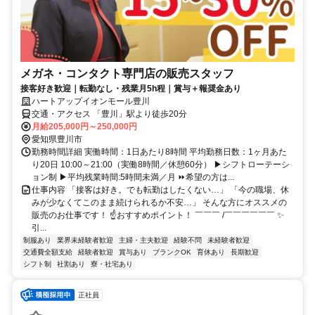
メガネ・コンタクト専門店の販売スタッフ
接客好き歓迎｜転勤なし・残業月5h程｜賞与＋報奨金あり
ハートアップイオンモール豊川
交通・アクセス 「豊川」駅より徒歩20分
月給205,000円～250,000円
愛知県豊川市
勤務時間詳細 実働時間：1日あたり8時間 平均勤務日数：1ヶ月あた
り20日 10:00～21:00（実働8時間／休憩60分） ▶シフトローテーシ
ョン制 ▶平均残業時間:5時間未満／月 ⏩希望の方は...
仕事内容 「接客は好き。でも転勤はしたくない…」 「今の職場、休
みが少なくてこのまま続けられるか不安…」 そんな方にオススメの
販売のお仕事です！ ☝おすすめポイント！ ￣￣￣ /￣￣￣￣￣￣ ✨
引...
制服あり
業界未経験者歓迎
主婦・主夫歓迎
経験不問
未経験者歓迎
交通費全額支給
経験者歓迎
賞与あり
ブランクOK
育休あり
長期歓迎
シフト制
社割あり
寮・社宅あり
正社員