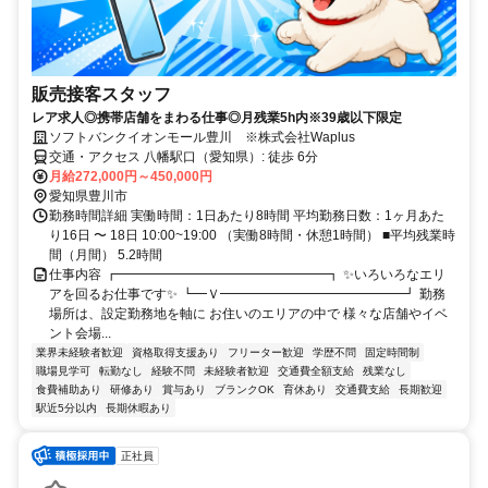
販売接客スタッフ
レア求人◎携帯店舗をまわる仕事◎月残業5h内※39歳以下限定
ソフトバンクイオンモール豊川 ※株式会社Waplus
交通・アクセス 八幡駅口（愛知県）: 徒歩 6分
月給272,000円～450,000円
愛知県豊川市
勤務時間詳細 実働時間：1日あたり8時間 平均勤務日数：1ヶ月あた
り16日 〜 18日 10:00~19:00 （実働8時間・休憩1時間） ■平均残業時
間（月間） 5.2時間
仕事内容 ┏━━━━━━━━━━━━━━━━┓ ✨いろいろなエリ
アを回るお仕事です✨ ┗━Ｖ━━━━━━━━━━━━━━┛ 勤務
場所は、設定勤務地を軸に お住いのエリアの中で 様々な店舗やイベ
ント会場...
業界未経験者歓迎
資格取得支援あり
フリーター歓迎
学歴不問
固定時間制
職場見学可
転勤なし
経験不問
未経験者歓迎
交通費全額支給
残業なし
食費補助あり
研修あり
賞与あり
ブランクOK
育休あり
交通費支給
長期歓迎
駅近5分以内
長期休暇あり
正社員