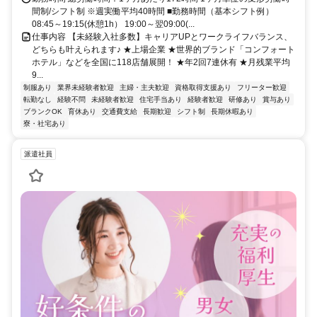
間制/シフト制 ※週実働平均40時間 ■勤務時間（基本シフト例）
08:45～19:15(休憩1h） 19:00～翌09:00(...
仕事内容 【未経験入社多数】キャリアUPとワークライフバランス、
どちらも叶えられます♪ ★上場企業 ★世界的ブランド「コンフォート
ホテル」などを全国に118店舗展開！ ★年2回7連休有 ★月残業平均
9...
制服あり
業界未経験者歓迎
主婦・主夫歓迎
資格取得支援あり
フリーター歓迎
転勤なし
経験不問
未経験者歓迎
住宅手当あり
経験者歓迎
研修あり
賞与あり
ブランクOK
育休あり
交通費支給
長期歓迎
シフト制
長期休暇あり
寮・社宅あり
派遣社員