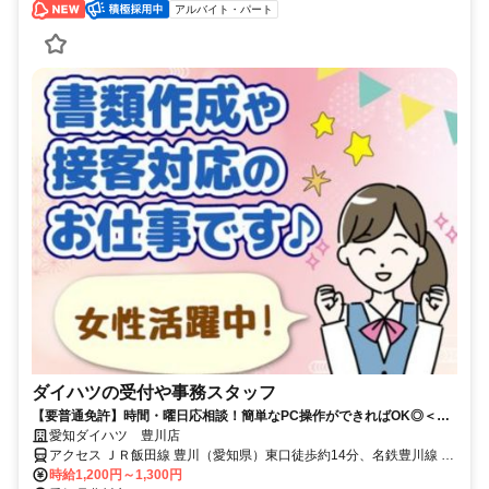
アルバイト・パート
ダイハツの受付や事務スタッフ
【要普通免許】時間・曜日応相談！簡単なPC操作ができればOK◎＜長
期休暇有＞
愛知ダイハツ 豊川店
アクセス ＪＲ飯田線 豊川（愛知県）東口徒歩約14分、名鉄豊川線 豊
川稲荷徒歩約15分、名鉄豊川線 稲荷口徒歩約23分 JR「豊川駅」から
時給1,200円～1,300円