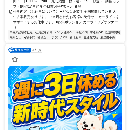
間： [1] 10:00～17:00 ・最低勤務日数（週）：5日 ◎週5日勤務 ◎シ
フト制 ◎17時定時 ◎残業月平均0～5h 希望...
仕事内容 【お仕事について】 ■どんな企業？ 全国展開している 大手
中古車販売会社です。 ご来店されたお客様の受付や、 カーライフを
サポートするお仕事です。 ■募集ポジション カーライフプランナー
（...
業界未経験者歓迎
社員登用あり
バイク通勤OK
学歴不問
車通勤OK
固定時間制
転勤なし
経験不問
研修あり
ブランクOK
育休あり
交通費支給
履歴書不要
正社員