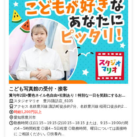
こども写真館の受付・接客
賞与年2回×髪色ネイル色自由×社割あり！特別な一日を笑顔にするお仕
事♪
スタジオマリオ 豊川/諏訪店_6105
アクセス 名鉄豊川線 諏訪町徒歩約7分、名鉄豊川線 稲荷口徒歩約23
分、名鉄豊川線 八幡（愛知県）徒歩約27分 名鉄豊川線「諏訪町駅」
時給1,200円以上
徒歩6分
愛知県豊川市
勤務時間 (1)11:15～19:15 (2)10:15～18:15 または、9:15～19:00の間
の4～5時間程度 ◎週4～5日程度 ◎勤務時間、曜日については面接時
に ご相談ください｡ ◎扶養内...