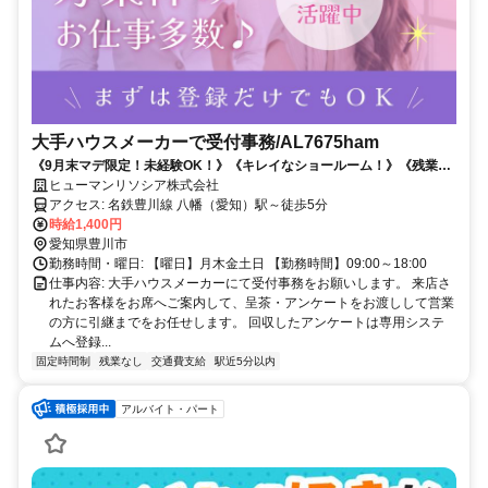
大手ハウスメーカーで受付事務/AL7675ham
《9月末マデ限定！未経験OK！》《キレイなショールーム！》《残業ナ
シ！》《制服あり！更衣室完備！》
ヒューマンリソシア株式会社
アクセス: 名鉄豊川線 八幡（愛知）駅～徒歩5分
時給1,400円
愛知県豊川市
勤務時間・曜日: 【曜日】月木金土日 【勤務時間】09:00～18:00
仕事内容: 大手ハウスメーカーにて受付事務をお願いします。 来店さ
れたお客様をお席へご案内して、呈茶・アンケートをお渡しして営業
の方に引継までをお任せします。 回収したアンケートは専用システ
ムへ登録...
固定時間制
残業なし
交通費支給
駅近5分以内
アルバイト・パート