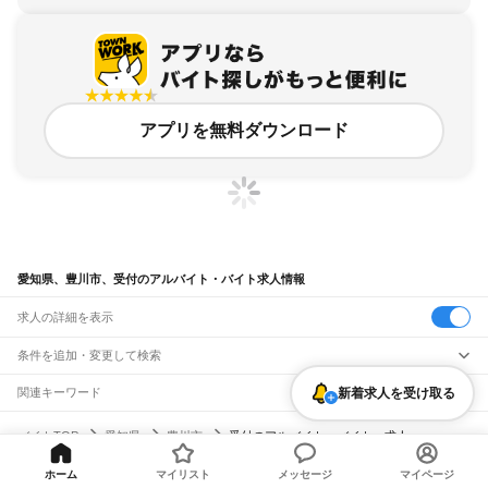
アプリを無料ダウンロード
愛知県、豊川市、受付のアルバイト・バイト求人情報
求人の詳細を表示
条件を追加・変更して検索
市区町村を追加・変更
新着求人を受け取る
関連キーワード
愛知県 豊川市 経営・事業企画・人事・事務 在宅
愛知県
駅を追加・変更
バイトTOP
愛知県
豊川市
受付のアルバイト・バイト・求人
愛知県 経営・事業企画・人事・事務 受付 受付事務
愛知県
すべて
愛知県 経営・事業企画・人事・事務 豊山町
愛知県 豊川市 受付事務
名古屋市
すべて
職種を追加・変更
JR中央本線(名古屋～塩尻)
愛知県 経営・事業企画・人事・事務 受付 tac
ホーム
マイリスト
メッセージ
マイページ
千種区
東区
北区
西区
中村区
中区
昭和区
瑞穂区
熱田区
中川区
港区
南区
守山区
名古屋駅
金山駅
鶴舞駅
千種駅
千種駅
千種駅
大曽根駅
新守山駅
勝川駅
春日井駅