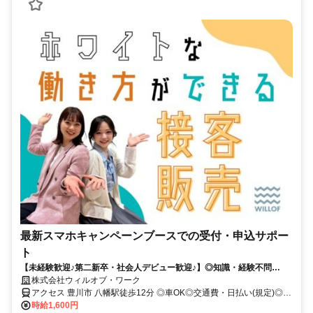
最新スマホキャンペーンブースでの受付・申込サポー
ト
【未経験歓迎♪第二新卒・社会人デビュー歓迎♪】◎知識・経験不問
◎NOサービス残業 ◎自社正社員も目指せる
株式会社ウィルオブ・ワーク
アクセス 豊川市 八幡駅徒歩12分 ◎車OK◎交通費・日払い(規定)◎週
4～5日
時給1,600円