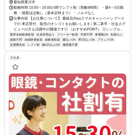
愛知県豊川市
勤務時間 10:00～20:00の間でシフト制（実働8時間） ・週4～5日勤
務 ・残業ほぼ無し（基本定時まで） ・ノルマなし
仕事内容 【お仕事について】 量販店内auスマホキャンペーンブース
での 来店受付、販売のオシゴトをお願いします♪ 第二新卒・社会人デ
ビューの方も活躍中の職場です◎ （おすすめPOINT） ◎シンプル...
業界未経験者歓迎
社員登用あり
フリーター歓迎
学歴不問
車通勤OK
転勤なし
経験不問
未経験者歓迎
経験者歓迎
週払いOK
即日払いOK
ブランクOK
交通費支給
シフト制
週4日以上OK
履歴書不要
正社員