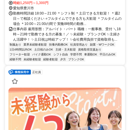
時給1,250円～1,300円
愛知県豊川市
勤務時間詳細 18:00～21:00 ＊シフト制 ＊土日できる方歓迎！ ＊週2
日～で相談ください ⭐フルタイムでできる方も大歓迎 ＊フルタイムの
場合 ＊10:00～21:00の間で 実働8時間の勤務...
仕事内容 雇用形態：アルバイト・パート 職種：一般事務、受付 ＼18
時～21時で勤務できる方の募集！／ ✨未経験・ブランクOK ✨主婦さ
ん活躍中！ ✨土日祝は時給アップ！ ✨会社費用負担で資格取得も...
制服あり
業界未経験者歓迎
扶養内勤務OK
社員登用あり
副業・WワークOK
1日4時間以内OK
土日祝のみOK
主婦・主夫歓迎
資格取得支援あり
フリーター歓迎
バイク通勤OK
シフト自由
学歴不問
車通勤OK
平日のみOK
経験不問
未経験者歓迎
経験者歓迎
夕方
ブランクOK
正社員