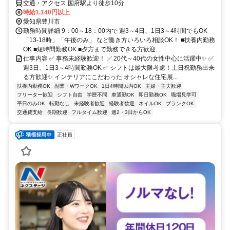
交通・アクセス 国府駅より徒歩10分
時給1,140円以上
愛知県豊川市
勤務時間詳細 9：00～18：00内で 週3～4日、1日3～4時間でもOK
「13‐18時」「午後のみ」 など働き方いろいろ相談OK！ ■扶養内勤務
OK ■短時間勤務OK ■夕方まで勤務できる方歓迎...
仕事内容 ✅ 事務未経験歓迎！ ✅ 20代～40代の女性中心に活躍中✨ ✅
週3日、1日3～4時間勤務OK ✅ シフトは最大限考慮！土日祝勤務出来
る方歓迎✨ インテリアにこだわった オシャレな住宅展...
扶養内勤務OK
副業・WワークOK
1日4時間以内OK
主婦・主夫歓迎
フリーター歓迎
シフト自由
学歴不問
車通勤OK
即日勤務OK
職場見学可
平日のみOK
転勤なし
未経験者歓迎
経験者歓迎
ネイルOK
ブランクOK
交通費支給
長期歓迎
フルタイム歓迎
週2・3日からOK
正社員