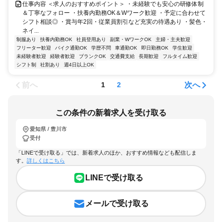
仕事内容 ＜求人のおすすめポイント＞ ・未経験でも安心の研修体制
＆丁寧なフォロー ・扶養内勤務OK＆Wワーク歓迎 ・予定に合わせて
シフト相談◎ ・賞与年2回・従業員割引など充実の待遇あり ・髪色・
ネイ...
制服あり
扶養内勤務OK
社員登用あり
副業・WワークOK
主婦・主夫歓迎
フリーター歓迎
バイク通勤OK
学歴不問
車通勤OK
即日勤務OK
学生歓迎
未経験者歓迎
経験者歓迎
ブランクOK
交通費支給
長期歓迎
フルタイム歓迎
シフト制
社割あり
週4日以上OK
前へ
次へ
1
2
この条件の新着求人を受け取る
愛知県 / 豊川市
受付
「LINEで受け取る」では、新着求人のほか、おすすめ情報なども配信しま
す。
詳しくはこちら
LINEで受け取る
メールで受け取る