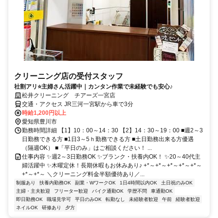
クリーニング店の受付スタッフ
社割アリ⭐主婦さん活躍中｜カンタン作業で未経験でも安心♪
松井クリーニング チアーズ一宮店
交通・アクセス JR三河一宮駅から車で3分
時給1,200円以上
愛知県豊川市
勤務時間詳細 【1】10：00～14：30 【2】14：30～19：00 ■週2～3
日勤務できる方 ■1日3～5ｈ勤務できる方 ■土日勤務出来る方優遇
（隔週OK） ■「平日のみ」はご相談ください！ ...
仕事内容 ✨週2～3日勤務OK ✨ブランク・扶養内OK！ ✨20～40代主
婦活躍中 ✨木曜定休！長期休暇もお休みあり♪ +*～+*～+*～+*～+*～
+*～+*～ ＼クリーニング料金半額優待あり／...
制服あり
扶養内勤務OK
副業・WワークOK
1日4時間以内OK
土日祝のみOK
主婦・主夫歓迎
フリーター歓迎
バイク通勤OK
学歴不問
車通勤OK
即日勤務OK
職場見学可
平日のみOK
転勤なし
未経験者歓迎
午前
経験者歓迎
ネイルOK
研修あり
夕方