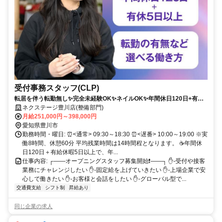
受付事務スタッフ(CLP)
転居を伴う転勤無し✨完全未経験OK✨ネイルOK✨年間休日120日+有給
休暇5日でワークライフバランスも充実❗
ネクステージ豊川店(整備部門)
月給251,000円～398,000円
愛知県豊川市
勤務時間・曜日: ⏰<通常> 09:30～18:30 ⏰<遅番> 10:00～19:00 ※実
働8時間、休憩60分 平均残業時間は14時間程となります。 ☕年間休
日120日＋有給休暇5日以上で、年...
仕事内容: ┌――オープニングスタッフ募集開始❗――┐ ✋-受付や接客
業務にチャレンジしたい ✋-固定給を上げていきたい ✋-上場企業で安
心して働きたい ✋-お客様と会話をしたい ✋-グローバル型で...
交通費支給
シフト制
昇給あり
同じ企業の求人