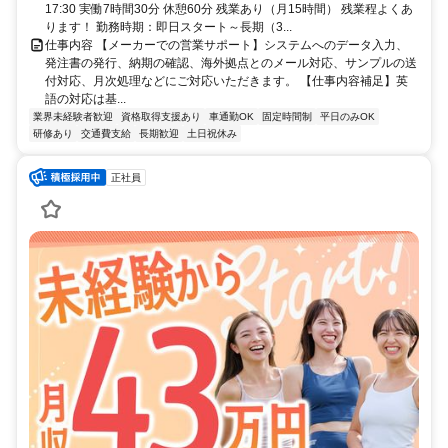
17:30 実働7時間30分 休憩60分 残業あり（月15時間） 残業程よくあ
ります！ 勤務時期：即日スタート～長期（3...
仕事内容 【メーカーでの営業サポート】システムへのデータ入力、
発注書の発行、納期の確認、海外拠点とのメール対応、サンプルの送
付対応、月次処理などにご対応いただきます。 【仕事内容補足】英
語の対応は基...
業界未経験者歓迎
資格取得支援あり
車通勤OK
固定時間制
平日のみOK
研修あり
交通費支給
長期歓迎
土日祝休み
正社員