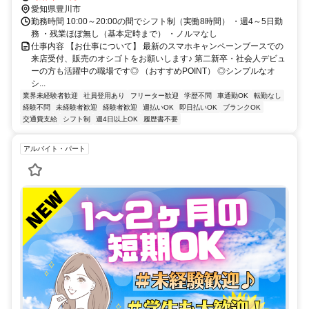
愛知県豊川市
勤務時間 10:00～20:00の間でシフト制（実働8時間） ・週4～5日勤
務 ・残業ほぼ無し（基本定時まで） ・ノルマなし
仕事内容 【お仕事について】 最新のスマホキャンペーンブースでの
来店受付、販売のオシゴトをお願いします♪ 第二新卒・社会人デビュ
ーの方も活躍中の職場です◎ （おすすめPOINT） ◎シンプルなオ
シ...
業界未経験者歓迎
社員登用あり
フリーター歓迎
学歴不問
車通勤OK
転勤なし
経験不問
未経験者歓迎
経験者歓迎
週払いOK
即日払いOK
ブランクOK
交通費支給
シフト制
週4日以上OK
履歴書不要
アルバイト・パート