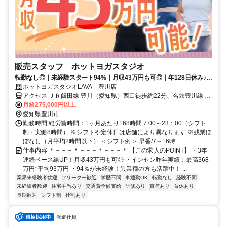
販売スタッフ ホットヨガスタジオ
転勤なし◎｜未経験スタート94%｜月収43万円も可◎｜年128日休み♪｜
残業は月平均2時間以下
ホットヨガスタジオLAVA 豊川店
アクセス ＪＲ飯田線 豊川（愛知県）西口徒歩約22分、名鉄豊川線 豊
川稲荷徒歩約23分、ＪＲ飯田線 三河一宮徒歩約26分 豊川駅東口徒歩
月給275,000円以上
24分 ※自動車通勤可（規定あり）※従業員用駐車場あり
愛知県豊川市
勤務時間 総労働時間：1ヶ月あたり168時間 7:00～23：00（シフト
制・実働8時間） ※シフトや定休日は店舗により異なります ※残業ほ
ぼなし（月平均2時間以下） ＜シフト例＞ 早番/7～16時...
仕事内容 ＊－－－＊－－－＊－－－＊ 【この求人のPOINT】 ・3年
連続ベース給UP！月収43万円も可◎ ・インセン昨年実績：最高368
万円*平均93万円 ・94％が未経験！異業種の方も活躍中！ ...
業界未経験者歓迎
フリーター歓迎
学歴不問
車通勤OK
転勤なし
経験不問
未経験者歓迎
住宅手当あり
交通費全額支給
研修あり
賞与あり
育休あり
長期歓迎
シフト制
社割あり
派遣社員