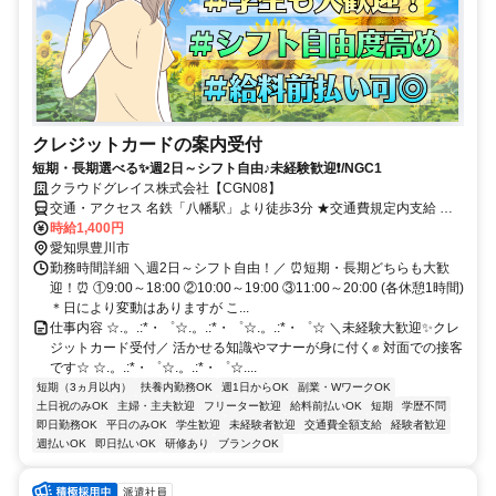
クレジットカードの案内受付
短期・長期選べる✨週2日～シフト自由♪未経験歓迎❗/NGC1
クラウドグレイス株式会社【CGN08】
交通・アクセス 名鉄「八幡駅」より徒歩3分 ★交通費規定内支給 ★
給料前払いOK
時給1,400円
愛知県豊川市
勤務時間詳細 ＼週2日～シフト自由！／ ⏰短期・長期どちらも大歓
迎！⏰ ①9:00～18:00 ②10:00～19:00 ③11:00～20:00 (各休憩1時間)
＊日により変動はありますが こ...
仕事内容 ☆.。.:*・゜☆.。.:*・゜☆.。.:*・゜☆ ＼未経験大歓迎✨クレ
ジットカード受付／ 活かせる知識やマナーが身に付く✊ 対面での接客
です☆ ☆.。.:*・゜☆.。.:*・゜☆....
短期（3ヵ月以内）
扶養内勤務OK
週1日からOK
副業・WワークOK
土日祝のみOK
主婦・主夫歓迎
フリーター歓迎
給料前払いOK
短期
学歴不問
即日勤務OK
平日のみOK
学生歓迎
未経験者歓迎
交通費全額支給
経験者歓迎
週払いOK
即日払いOK
研修あり
ブランクOK
派遣社員