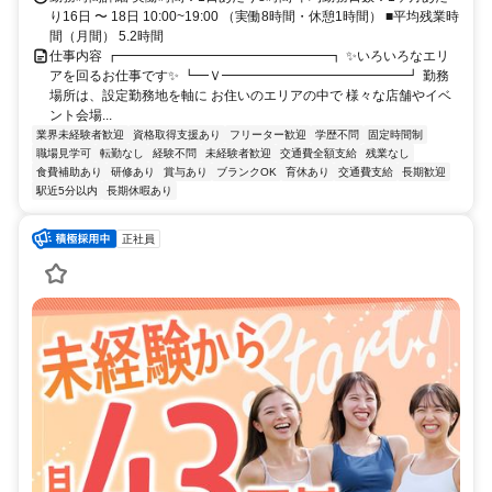
り16日 〜 18日 10:00~19:00 （実働8時間・休憩1時間） ■平均残業時
間（月間） 5.2時間
仕事内容 ┏━━━━━━━━━━━━━━━━┓ ✨いろいろなエリ
アを回るお仕事です✨ ┗━Ｖ━━━━━━━━━━━━━━┛ 勤務
場所は、設定勤務地を軸に お住いのエリアの中で 様々な店舗やイベ
ント会場...
業界未経験者歓迎
資格取得支援あり
フリーター歓迎
学歴不問
固定時間制
職場見学可
転勤なし
経験不問
未経験者歓迎
交通費全額支給
残業なし
食費補助あり
研修あり
賞与あり
ブランクOK
育休あり
交通費支給
長期歓迎
駅近5分以内
長期休暇あり
正社員