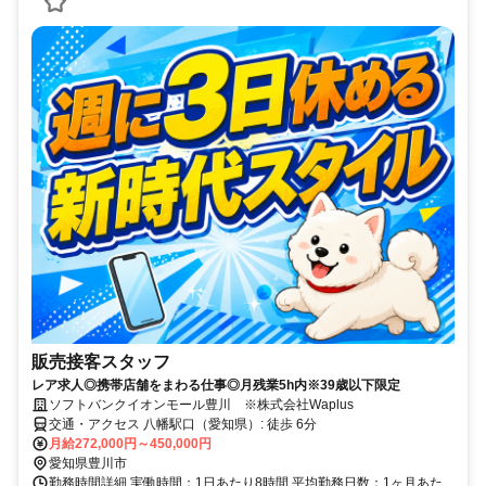
販売接客スタッフ
レア求人◎携帯店舗をまわる仕事◎月残業5h内※39歳以下限定
ソフトバンクイオンモール豊川 ※株式会社Waplus
交通・アクセス 八幡駅口（愛知県）: 徒歩 6分
月給272,000円～450,000円
愛知県豊川市
勤務時間詳細 実働時間：1日あたり8時間 平均勤務日数：1ヶ月あた