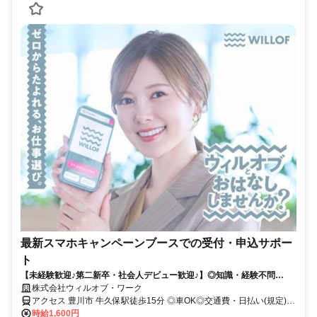
最新スマホキャンペーンブースでの受付・申込サポー
ト
【未経験歓迎♪第二新卒・社会人デビュー歓迎♪】◎知識・経験不問
◎NOサービス残業 ◎自社正社員も目指せる
株式会社ウィルオブ・ワーク
アクセス 豊川市 牛久保駅徒歩15分 ◎車OK◎交通費・日払い(規定)◎
週4～5日
時給1,600円