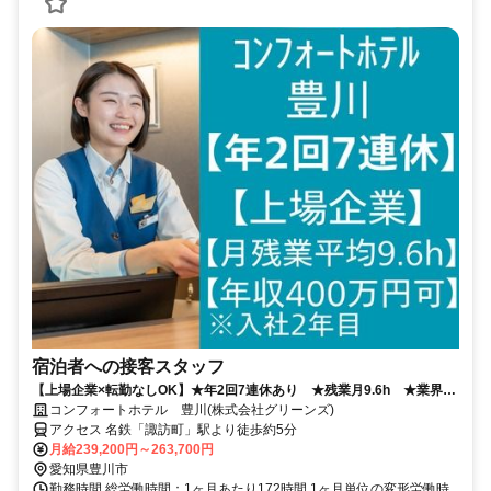
宿泊者への接客スタッフ
【上場企業×転勤なしOK】★年2回7連休あり ★残業月9.6h ★業界ト
ップクラスの働きやすさが魅力
コンフォートホテル 豊川(株式会社グリーンズ)
アクセス 名鉄「諏訪町」駅より徒歩約5分
月給239,200円～263,700円
愛知県豊川市
勤務時間 総労働時間：1ヶ月あたり172時間 1ヶ月単位の変形労働時