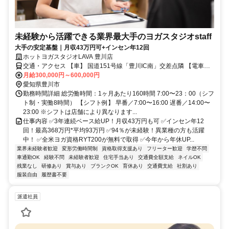
未経験から活躍できる業界最大手のヨガスタジオstaff
大手の安定基盤｜月収43万円可+インセン年12回
ホットヨガスタジオLAVA 豊川店
交通・アクセス 【車】 国道151号線「豊川IC南」交差点隣 【電車】
JR飯田線「豊川駅」東口、名古屋鉄道豊川線「豊川稲荷駅」改札よ
月給300,000円～600,000円
り徒歩24分
愛知県豊川市
勤務時間詳細 総労働時間：1ヶ月あたり160時間 7:00〜23：00（シフ
ト制・実働8時間） 【シフト例】 早番／7:00〜16:00 遅番／14:00〜
23:00 ※シフトは店舗により異なります...
仕事内容 ✅3年連続ベース給UP！月収43万円も可 ✅インセン年12
回！最高368万円*平均93万円 ✅94％が未経験！異業種の方も活躍
中！ ✅全米ヨガ資格RYT200が無料で取得 ✅今年から年休UP...
業界未経験者歓迎
変形労働時間制
資格取得支援あり
フリーター歓迎
学歴不問
車通勤OK
経験不問
未経験者歓迎
住宅手当あり
交通費全額支給
ネイルOK
残業なし
研修あり
賞与あり
ブランクOK
育休あり
交通費支給
社割あり
服装自由
履歴書不要
派遣社員