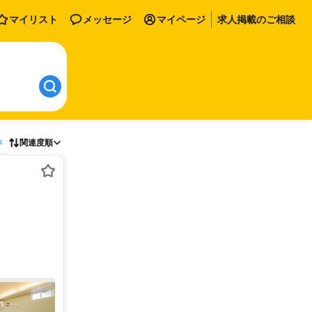
マイリスト
メッセージ
マイページ
求人掲載のご相談
存
関連度順