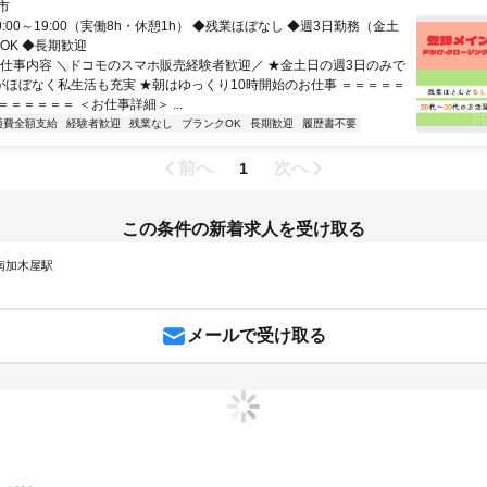
市
0:00～19:00（実働8h・休憩1h） ◆残業ほぼなし ◆週3日勤務（金土
OK ◆長期歓迎
お仕事内容 ＼ドコモのスマホ販売経験者歓迎／ ★金土日の週3日のみで
業がほぼなく私生活も充実 ★朝はゆっくり10時開始のお仕事 ＝＝＝＝＝
＝＝＝＝＝ ＜お仕事詳細＞ ...
通費全額支給
経験者歓迎
残業なし
ブランクOK
長期歓迎
履歴書不要
前へ
次へ
1
この条件の新着求人を受け取る
 南加木屋駅
メールで受け取る