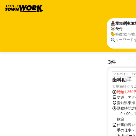
愛知県
南加
受付
特徴/給与/
キーワード
3件
アルバイト・パ
歯科助手
大堀歯科クリ
時給1,25
交通・アク
愛知県東海
勤務時間詳細
「9：00
歓迎
仕事内容 
手の仕事＞
る サポート