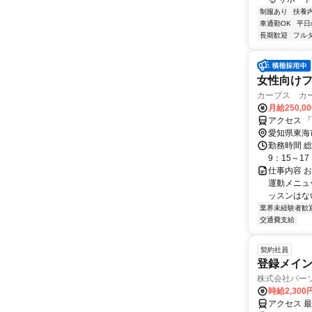
制服あり
扶養
車通勤OK
平日
長期歓迎
フル
女性向けフ
カーブス カ
月給250,0
アクセス 
愛知県東海
勤務時間 総
9：15～17
仕事内容 
運動メニュ
ッスンはない
業界未経験者歓
交通費支給
契約社員
登録メイ
株式会社パー
時給2,30
アクセス 