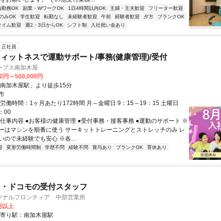
内勤務OK
副業・WワークOK
1日4時間以内OK
主婦・主夫歓迎
フリーター歓迎
のみOK
学生歓迎
転勤なし
未経験者歓迎
午前
経験者歓迎
夕方
ブランクOK
タイム歓迎
週2・3日からOK
シフト制
入社祝い金あり
正社員
ィットネスで運動サポート/事務(健康管理)/受付
ーブス南加木屋
00円～500,000円
「南加木屋駅」より徒歩15分
市
労働時間：1ヶ月あたり172時間 月～金曜日 9：15～19：15 土曜日
：00
お仕事内容 ●お客様の健康管理 ●受付事務・接客事務 ●運動のサポート ※
ーはマシンを順番に使う サーキットトレーニングとストレッチのみ レ
ので未経験でも安心 ※各...
迎
変形労働時間制
学歴不問
経験不問
賞与あり
ブランクOK
育休あり
ン・ドコモの受付スタッフ
ソナルフロンティア 中部営業所
0円以上
最寄り駅：南加木屋駅