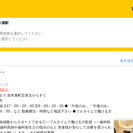
木屋駅
雇用形態を選択してください
を選択してください
条件保
ート
ニック
0円以上
セス 加木屋町交差点からすぐ
市
 ➀17：00～20：00 ②9：00～20：00 ◆「午前のみ」「午後のみ」
～16：00」など 勤務曜日・時間など相談下さい ◆フルタイムで働ける方
✅未経験からスタートできる◎ ✅フルタイムで働ける方歓迎 ＜✨歯科助
 歯科医師や歯科衛生士の指示のもと 患者様が安心して治療を受けられ
をお願いします。 その他受付業務...