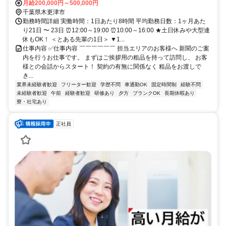
月給200,000円～500,000円
千葉県木更津市
勤務時間詳細 実働時間：1日あたり8時間 平均勤務日数：1ヶ月あた
り21日 〜 23日 ⏰12:00～19:00 ⏰10:00～16:00 ★土日休みや大型連
休もOK！ ＜とある先輩の1日＞ ▼1...
仕事内容 ✅仕事内容 ￣￣￣￣￣￣ 担当エリアのお客様へ 新聞のご案
内を行うお仕事です。 まずはご挨拶用の粗品を持って訪問し、 お客
様との会話からスタート！ 契約の有無に関係なく 粗品をお渡しで
き...
業界未経験者歓迎
フリーター歓迎
学歴不問
車通勤OK
固定時間制
経験不問
未経験者歓迎
午前
経験者歓迎
研修あり
夕方
ブランクOK
長期休暇あり
寮・社宅あり
正社員