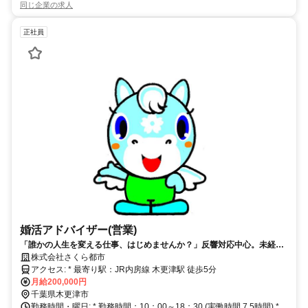
同じ企業の求人
正社員
婚活アドバイザー(営業)
「誰かの人生を変える仕事、はじめませんか？」反響対応中心。未経験
からでもスタートできます
株式会社さくら都市
アクセス: * 最寄り駅：JR内房線 木更津駅 徒歩5分
月給200,000円
千葉県木更津市
勤務時間・曜日: * 勤務時間：10：00～18：30 (実働時間 7.5時間) *