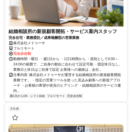
結婚相談所の新規顧客開拓・サービス案内スタッフ
完全在宅・業務委託／成果報酬型の営業業務
株式会社メドゥーサ
フルリモート
完全歩合制
勤務時間・曜日: ・週1日から ・1日1時間から ・原則として0:00～
24:00の範囲で、ご自身の都合に合わせて設定可能 ・固定休日なし。
業務日と休日はご自身で設定 お客様への連絡は、会社...
仕事内容: 株式会社メドゥーサが運営する結婚相談所の新規顧客開拓
業務です。 ・指定の営業ツールを使った見込み顧客への新規アプロ
ーチ ・お客様の希望や状況のヒアリング ・結婚相談所のサービス案
内...
週1日からOK
シフト自由
フルリモート
完全歩合制
正社員