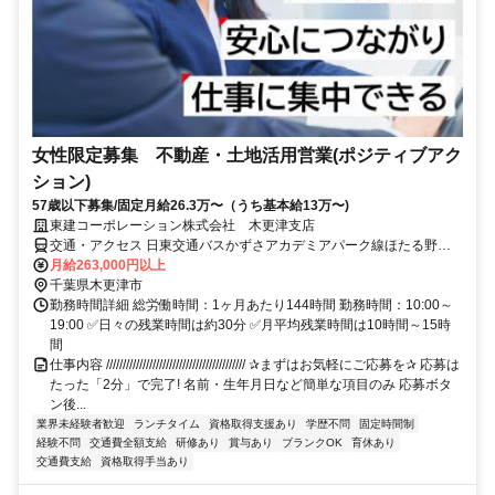
女性限定募集 不動産・土地活用営業(ポジティブアク
ション)
57歳以下募集/固定月給26.3万〜（うち基本給13万〜)
東建コーポレーション株式会社 木更津支店
交通・アクセス 日東交通バスかずさアカデミアパーク線ほたる野停
下車徒歩1分、JR久留里線 上総清川下車 徒歩25分
月給263,000円以上
千葉県木更津市
勤務時間詳細 総労働時間：1ヶ月あたり144時間 勤務時間：10:00～
19:00 ✅日々の残業時間は約30分 ✅月平均残業時間は10時間～15時
間
仕事内容 ////////////////////////////////////////// ✰まずはお気軽にご応募を✰ 応募は
たった「2分」で完了! 名前・生年月日など簡単な項目のみ 応募ボタ
ン後...
業界未経験者歓迎
ランチタイム
資格取得支援あり
学歴不問
固定時間制
経験不問
交通費全額支給
研修あり
賞与あり
ブランクOK
育休あり
交通費支給
資格取得手当あり