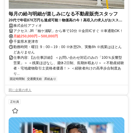
毎月の給与明細が楽しみになる不動産販売スタッフ
20代で年収870万円も達成可能！物価高の今！高収入の求人がおススメ
◎あなたのキャリアチェンジをサポートします。稼げる環境をスタッフ
株式会社アフィオ
全員でご用意致します。ノルマなし＆千葉県内屈指の高インセンティブ
アクセス: JR「袖ケ浦駅」から車で10分 ※金田ICすぐ ※車通勤OK！
の不動産会社です。
月給250,000円～500,000円
千葉県木更津市
勤務時間・曜日: 9：00～19：00 ※休憩2h、実働8h ※残業はほとん
どありません
仕事内容: 【お仕事詳細】 ＜お問い合わせ対応のみの「100％反響型
営業」＞ ＜残業ほぼなし、週休2日制、長期休暇あり＞ ＜不動産経験
者・宅地建物取引士資格者優遇！＞ ＜経験者向けの高率歩合制度あ
り...
固定時間制
交通費支給
昇給あり
同じ企業の求人
正社員