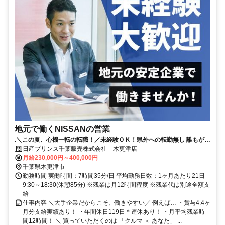
地元で働くNISSANの営業
.＼この夏、心機一転の転職！／未経験ＯＫ！県外への転勤無し 誰もが知
る安心な会社！賞与4.4か月支給！（昨年度実績）
日産プリンス千葉販売株式会社 木更津店
月給230,000円～400,000円
千葉県木更津市
勤務時間 実働時間：7時間35分/日 平均勤務日数：1ヶ月あたり21日
9:30～18:30(休憩85分) ※残業は月12時間程度 ※残業代は別途全額支
給
仕事内容 ＼大手企業だからこそ、働きやすい／ 例えば… ・賞与4.4ヶ
月分支給実績あり！ ・年間休日119日＊連休あり！ ・月平均残業時
間12時間！ ＼ 買っていただくのは 「クルマ ＜ あなた」 ...