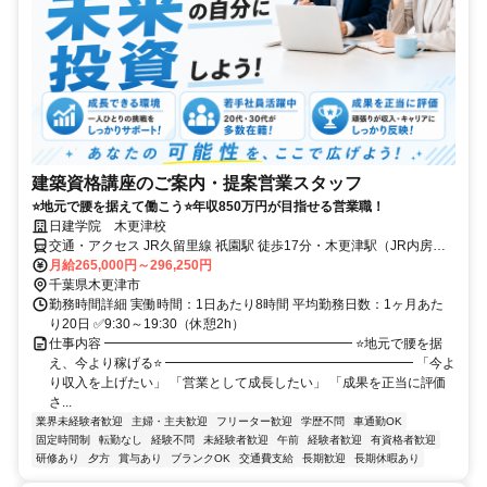
建築資格講座のご案内・提案営業スタッフ
⭐地元で腰を据えて働こう⭐年収850万円が目指せる営業職！
日建学院 木更津校
交通・アクセス JR久留里線 祇園駅 徒歩17分・木更津駅（JR内房
線・久留里線） 車で3分
月給265,000円～296,250円
千葉県木更津市
勤務時間詳細 実働時間：1日あたり8時間 平均勤務日数：1ヶ月あた
り20日 ✅9:30～19:30（休憩2h）
仕事内容 ━━━━━━━━━━━━━━━━━━━ ⭐地元で腰を据
え、今より稼げる⭐ ━━━━━━━━━━━━━━━━━━━ 「今よ
り収入を上げたい」 「営業として成長したい」 「成果を正当に評価
さ...
業界未経験者歓迎
主婦・主夫歓迎
フリーター歓迎
学歴不問
車通勤OK
固定時間制
転勤なし
経験不問
未経験者歓迎
午前
経験者歓迎
有資格者歓迎
研修あり
夕方
賞与あり
ブランクOK
交通費支給
長期歓迎
長期休暇あり