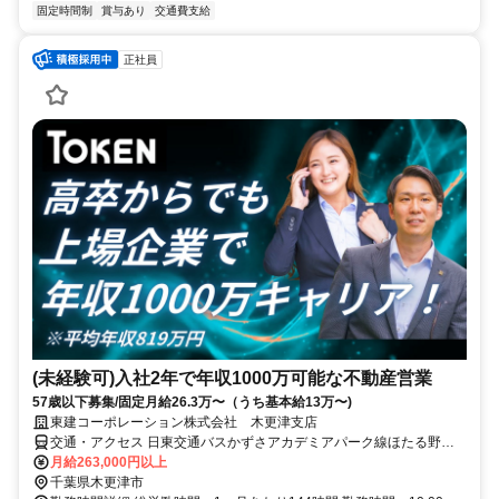
固定時間制
賞与あり
交通費支給
正社員
(未経験可)入社2年で年収1000万可能な不動産営業
57歳以下募集/固定月給26.3万〜（うち基本給13万〜)
東建コーポレーション株式会社 木更津支店
交通・アクセス 日東交通バスかずさアカデミアパーク線ほたる野停
下車徒歩1分、JR久留里線 上総清川下車 徒歩25分
月給263,000円以上
千葉県木更津市