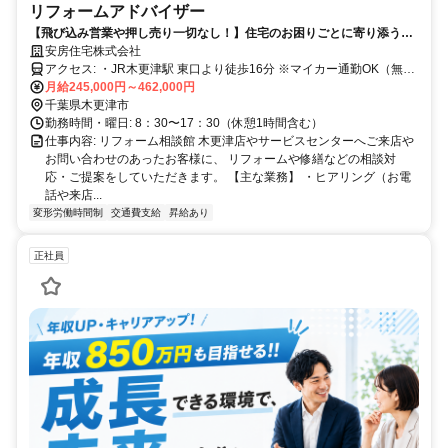
リフォームアドバイザー
【飛び込み営業や押し売り一切なし！】住宅のお困りごとに寄り添うリ
フォーム提案のお仕事です！
安房住宅株式会社
アクセス: ・JR木更津駅 東口より徒歩16分 ※マイカー通勤OK（無料
駐車場完備）
月給245,000円～462,000円
千葉県木更津市
勤務時間・曜日: 8：30〜17：30（休憩1時間含む）
仕事内容: リフォーム相談館 木更津店やサービスセンターへご来店や
お問い合わせのあったお客様に、 リフォームや修繕などの相談対
応・ご提案をしていただきます。 【主な業務】 ・ヒアリング（お電
話や来店...
変形労働時間制
交通費支給
昇給あり
正社員