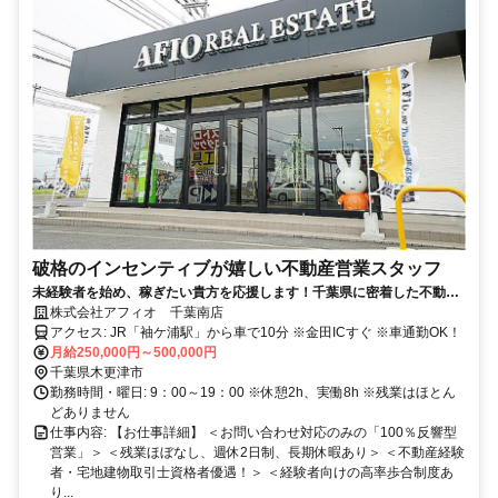
破格のインセンティブが嬉しい不動産営業スタッフ
未経験者を始め、稼ぎたい貴方を応援します！千葉県に密着した不動産
会社です。一緒に働いてもらえるスタッフを募集します。不動産経験者
株式会社アフィオ 千葉南店
に嬉しい！＜千葉県内不動産会社屈指の高歩合率！＞完全反響営業×県
アクセス: JR「袖ケ浦駅」から車で10分 ※金田ICすぐ ※車通勤OK！
内屈指の歩合給！自分のペースで働けます。
月給250,000円～500,000円
千葉県木更津市
勤務時間・曜日: 9：00～19：00 ※休憩2h、実働8h ※残業はほとん
どありません
仕事内容: 【お仕事詳細】 ＜お問い合わせ対応のみの「100％反響型
営業」＞ ＜残業ほぼなし、週休2日制、長期休暇あり＞ ＜不動産経験
者・宅地建物取引士資格者優遇！＞ ＜経験者向けの高率歩合制度あ
り...