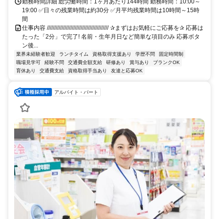
勤務時間詳細 総労働時間：1ヶ月あたり144時間 勤務時間：10:00～
19:00 ✅日々の残業時間は約30分 ✅月平均残業時間は10時間～15時
間
仕事内容 ////////////////////////////////////////// ✰まずはお気軽にご応募を✰ 応募は
たった「2分」で完了! 名前・生年月日など簡単な項目のみ 応募ボタ
ン後...
業界未経験者歓迎
ランチタイム
資格取得支援あり
学歴不問
固定時間制
職場見学可
経験不問
交通費全額支給
研修あり
賞与あり
ブランクOK
育休あり
交通費支給
資格取得手当あり
友達と応募OK
アルバイト・パート