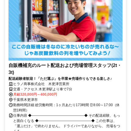
自販機補充のルート配送および売場管理スタッフ(2t・
3t)
配送経験者歓迎！「ただ運ぶ」を卒業★売場作りもできる楽しさ♪
ヒラノ商事株式会社 木更津営業所
交通・アクセス 木更津駅より車で7分
月給320,000円～400,000円
千葉県木更津市
勤務時間詳細 総労働時間：1ヶ月あたり173時間 ⏰8:00～17:00（休
憩1時間）
仕事内容 ◆―――――――――――――――◆ その配送経験、もっ
と面白くなる ◆―――――――――――――――◆ この仕事は、
「運ぶだけ」で終わりません。 ドライバーでありながら、 売場をつ