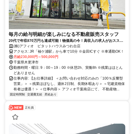
毎月の給与明細が楽しみになる不動産販売スタッフ
20代で年収870万円も達成可能！物価高の今！高収入の求人がおススメ
◎あなたのキャリアチェンジをサポートします。稼げる環境をスタッフ
(株)アフィオ ピタットハウスみつわ台店
全員でご用意致します。ノルマなし＆千葉県内屈指の高インセンティブ
アクセス: JR「袖ケ浦駅」から車で10分 ※金田ICすぐ ※車通勤OK！
の不動産会社です。
月給230,000円～500,000円
千葉県木更津市
勤務時間・曜日: 9：00～19：00 ※休憩2h、実働8h ※残業はほとん
どありません
仕事内容: 【お仕事詳細】 ＜お問い合わせ対応のみの「100％反響型
営業」＞ ＜残業ほぼなし、週休2日制、長期休暇あり＞ ＜宅建資格保
有者は優遇！＞ ＜仕事内容＞ アフィオ千葉南店にて、 不動産物...
固定時間制
交通費支給
昇給あり
正社員