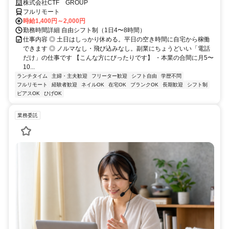
株式会社CTF GROUP
フルリモート
時給1,400円～2,000円
勤務時間詳細 自由シフト制（1日4〜8時間）
仕事内容 ◎ 土日はしっかり休める。平日の空き時間に自宅から稼働
できます ◎ ノルマなし・飛び込みなし。副業にちょうどいい「電話
だけ」の仕事です 【こんな方にぴったりです】 ・本業の合間に月5〜
10...
ランチタイム
主婦・主夫歓迎
フリーター歓迎
シフト自由
学歴不問
フルリモート
経験者歓迎
ネイルOK
在宅OK
ブランクOK
長期歓迎
シフト制
ピアスOK
ひげOK
業務委託