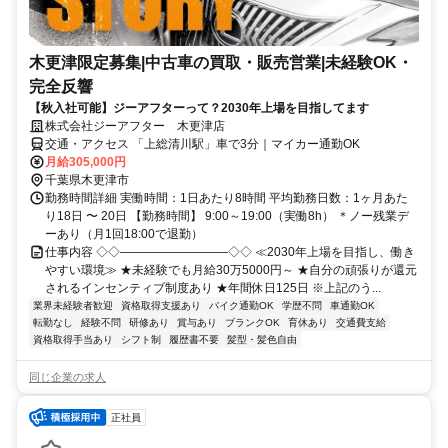
木更津限定募集|中古車の買取・販売営業|未経験OK・
完全反響
【秋入社可能】ジーアフターって？2030年上場を目指してます
株式会社ジーアフター 木更津店
交通・アクセス 「上総清川駅」車で3分｜マイカー通勤OK
月給305,000円
千葉県木更津市
勤務時間詳細 実働時間：1日あたり8時間 平均勤務日数：1ヶ月あた
り18日 〜 20日 【勤務時間】 9:00～19:00（実働8h） ＊ノー残業デ
ーあり（月1回18:00で退勤）
仕事内容 ◇◇―――――――――◇◇ ≪2030年上場を目指し、働き
やすい環境≫ ★未経験でも月給30万5000円～ ★自分の頑張りが還元
されるインセンティブ制度あり ★年間休日125日 ※上記のう...
業界未経験者歓迎
資格取得支援あり
バイク通勤OK
学歴不問
車通勤OK
転勤なし
経験不問
研修あり
賞与あり
ブランクOK
育休あり
交通費支給
資格取得手当あり
シフト制
履歴書不要
髪型・髪色自由
同じ企業の求人
正社員