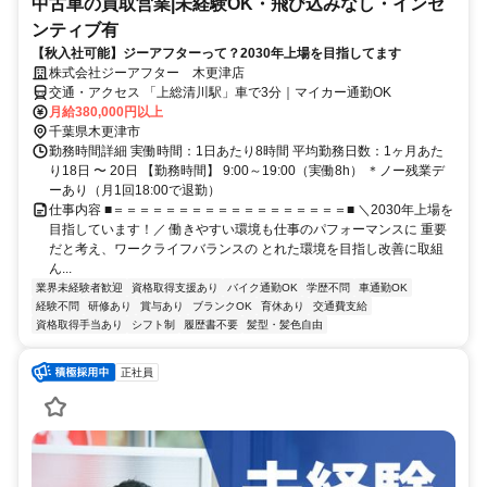
中古車の買取営業|未経験OK・飛び込みなし・インセ
ンティブ有
【秋入社可能】ジーアフターって？2030年上場を目指してます
株式会社ジーアフター 木更津店
交通・アクセス 「上総清川駅」車で3分｜マイカー通勤OK
月給380,000円以上
千葉県木更津市
勤務時間詳細 実働時間：1日あたり8時間 平均勤務日数：1ヶ月あた
り18日 〜 20日 【勤務時間】 9:00～19:00（実働8h） ＊ノー残業デ
ーあり（月1回18:00で退勤）
仕事内容 ■＝＝＝＝＝＝＝＝＝＝＝＝＝＝＝＝＝＝■ ＼2030年上場を
目指しています！／ 働きやすい環境も仕事のパフォーマンスに 重要
だと考え、ワークライフバランスの とれた環境を目指し改善に取組
ん...
業界未経験者歓迎
資格取得支援あり
バイク通勤OK
学歴不問
車通勤OK
経験不問
研修あり
賞与あり
ブランクOK
育休あり
交通費支給
資格取得手当あり
シフト制
履歴書不要
髪型・髪色自由
正社員