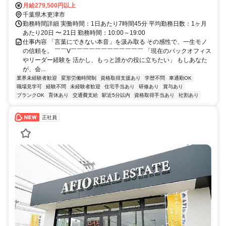
月給279,500円以上
千葉県木更津市
勤務時間詳細 実働時間：1日あたり7時間45分 平均勤務日数：1ヶ月
あたり20日 〜 21日 勤務時間：10:00～19:00
仕事内容 「言葉にできない本音」を汲み取る その感性で、一生モノ
の信頼を。 ￣￣V￣￣￣￣￣￣￣￣￣￣￣￣ 「現在のバックオフィス
やリーダー経験を 活かし、もっと誰かの役に立ちたい」 もしあなた
が、会...
業界未経験者歓迎
変形労働時間制
資格取得支援あり
学歴不問
車通勤OK
職場見学可
経験不問
未経験者歓迎
住宅手当あり
研修あり
賞与あり
ブランクOK
育休あり
交通費支給
駅近5分以内
資格取得手当あり
社割あり
正社員