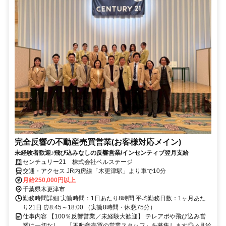
完全反響の不動産売買営業(お客様対応メイン)
未経験者歓迎♪飛び込みなしの反響営業/インセンティブ翌月支給
センチュリー21 株式会社ベルステージ
交通・アクセス JR内房線「木更津駅」より車で10分
月給250,000円以上
千葉県木更津市
勤務時間詳細 実働時間：1日あたり8時間 平均勤務日数：1ヶ月あた
り21日 ⏰8:45～18:00 （実働8時間・休憩75分）
仕事内容 【100％反響営業／未経験大歓迎】 テレアポや飛び込み営
業は一切なし。 「不動産売買の営業スタッフ」を募集します◎ ⭐月給