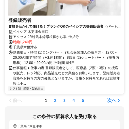
登録販売者
資格を活かして働ける！ブランクOKのベイシアの登録販売者（パート）
求人
ベイシア 木更津金田店
アクセス JR総武本線巌根駅から車で約8分
時給1,240円
千葉県木更津市
勤務曜日・時間 (1)ロングパート（社会保険加入の働き方） 12:00～
20:00の間で7時間（+休憩1時間） 週5日 (2)ショートパート（扶養内
勤務） 12:00～20:00の間で4時間 週4日...
仕事情報 ● 仕事内容 登録販売者として、医療品（2類・3類）の接客
や販売、レジ対応、商品補充などの業務をお願いします。登録販売者
資格をお持ちの方の募集となりますが、資格をお持ちであれば経験年
数は不...
シフト制
髪型・髪色自由
前へ
次へ
1
2
3
4
5
この条件の新着求人を受け取る
千葉県 / 木更津市