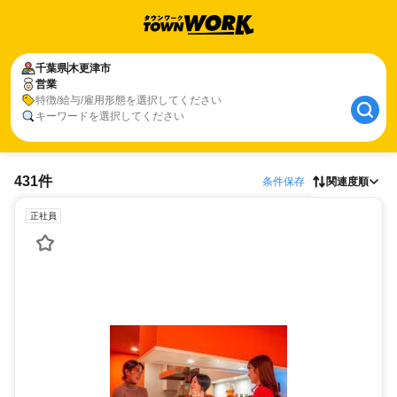
千葉県
木更津市
営業
特徴/給与/雇用形態を選択してください
キーワードを選択してください
431件
条件保存
関連度順
正社員