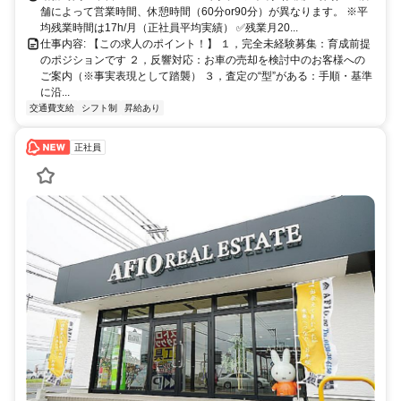
舗によって営業時間、休憩時間（60分or90分）が異なります。 ※平
均残業時間は17h/月（正社員平均実績） ✅残業月20...
仕事内容: 【この求人のポイント！】 １，完全未経験募集：育成前提
のポジションです ２，反響対応：お車の売却を検討中のお客様への
ご案内（※事実表現として踏襲） ３，査定の“型”がある：手順・基準
に沿...
交通費支給
シフト制
昇給あり
正社員