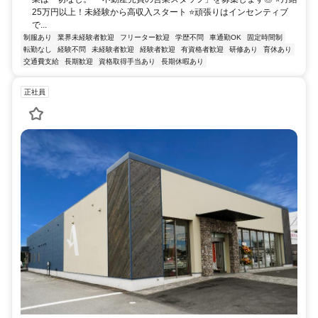
25万円以上！未経験から高収入スタート ⭐頑張りはインセンティブ
で...
制服あり
業界未経験者歓迎
フリーター歓迎
学歴不問
車通勤OK
固定時間制
転勤なし
経験不問
未経験者歓迎
経験者歓迎
有資格者歓迎
研修あり
育休あり
交通費支給
長期歓迎
資格取得手当あり
長期休暇あり
正社員