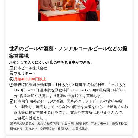
世界のビールや酒類・ノンアルコールビールなどの提
案営業職
お客として入りにくいお店の中を見る事ができる。
日本ビール株式会社
フルリモート
月給400,000円以上
勤務時間詳細 実働時間：1日あたり8時間 平均勤務日数：1ヶ月あた
り20日 〜 22日 基本的な勤務時間：8:30～17:30(休憩時間 1時間00
分) 営業場所や状況により勤務の開始時間は変動しま...
仕事内容 海外のビールや酒類、国産のクラフトビールや飲料を輸
入・製造し、卸売りしている会社の商品を大阪を中心に近畿地方の飲
食店等に提案営業する仕事です。 支店や営業所はありませんので、
ご自宅を拠点とし...
業界未経験者歓迎
変形労働時間制
学歴不問
経験不問
フルリモート
経験者歓迎
研修あり
賞与あり
交通費支給
社割あり
土日祝休み