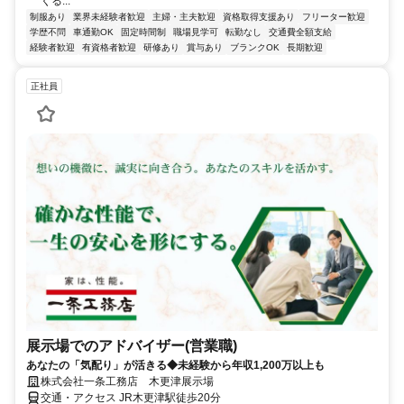
くる...
制服あり
業界未経験者歓迎
主婦・主夫歓迎
資格取得支援あり
フリーター歓迎
学歴不問
車通勤OK
固定時間制
職場見学可
転勤なし
交通費全額支給
経験者歓迎
有資格者歓迎
研修あり
賞与あり
ブランクOK
長期歓迎
正社員
展示場でのアドバイザー(営業職)
あなたの「気配り」が活きる◆未経験から年収1,200万以上も
株式会社一条工務店 木更津展示場
交通・アクセス JR木更津駅徒歩20分