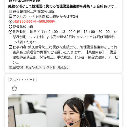
管理柔道整復師
経験を活かして院運営に携わる管理柔道整復師を募集！歩合給ありで頑
張りが収入に反映
鍼灸整骨院三六 愛媛松山院
アクセス: ・伊予鉄道 松山市駅から徒歩2分
月給350,000円～500,000円
愛媛県松山市
勤務時間・曜日: 午前：9：00～13：00 午後：15：00～20：00 （休
憩2時間） シフト制による完全週休2日制 ※シフトの詳細は面接時に
ご相談ください
仕事内容: 鍼灸整骨院三六 愛媛松山院にて、管理柔道整復師として施
術業務と院運営の両面でご活躍いただきます。 【業務内容】 ・柔道
整復師業務全般（関節矯正、手技療法、干渉波・超音波治療、テーピ
ン...
交通費支給
駅近5分以内
シフト制
昇給あり
アルバイト・パート