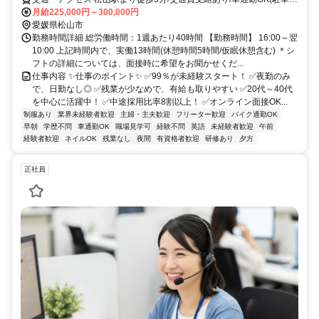
完備)
月給225,000円～300,000円
愛媛県松山市
勤務時間詳細 総労働時間：1週あたり40時間 【勤務時間】 16:00～翌
10:00 上記時間内で、実働13時間(休憩時間5時間/仮眠休憩含む) ＊シ
フトの詳細については、面接時に希望をお聞かせくだ...
仕事内容 ✨仕事のポイント✨ ✅99％が未経験スタート！ ✅夜勤のみ
で、日勤なし◎ ✅残業が少なめで、有給も取りやすい ✅20代～40代
を中心に活躍中！ ✅中途採用比率8割以上！ ✅オンライン面接OK...
制服あり
業界未経験者歓迎
主婦・主夫歓迎
フリーター歓迎
バイク通勤OK
早朝
学歴不問
車通勤OK
職場見学可
経験不問
英語
未経験者歓迎
午前
経験者歓迎
ネイルOK
残業なし
夜間
有資格者歓迎
研修あり
夕方
正社員