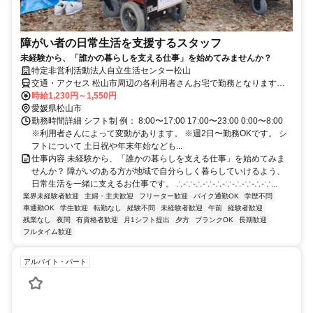
障がい者の日常生活を支援するスタッフ
未経験から、「誰かの暮らしを支える仕事」を始めてみませんか？
特定非営利活動法人自立生活センター松山
交通・アクセス 松山市周辺の各利用者さんお宅で勤務となります
（直行直帰）
時給1,230円～1,550円
愛媛県松山市
勤務時間詳細 シフト制 例： 8:00〜17:00 17:00〜23:00 0:00〜8:00
※利用者さんによって変動があります。 ※週2日〜勤務OKです。 シ
フトについて 土日祝や年末年始なども...
仕事内容 未経験から、「誰かの暮らしを支える仕事」を始めてみま
せんか？ 障がいのある方が地域で自分らしく暮らしていけるよう、
日常生活を一緒に支えるお仕事です。 ∴-∵-∴-∵-∴-∵-∴-∵-∴-∵...
業界未経験者歓迎
主婦・主夫歓迎
フリーター歓迎
バイク通勤OK
学歴不問
車通勤OK
学生歓迎
転勤なし
経験不問
未経験者歓迎
午前
経験者歓迎
残業なし
夜間
有資格者歓迎
月1シフト提出
夕方
ブランクOK
長期歓迎
フルタイム歓迎
アルバイト・パート