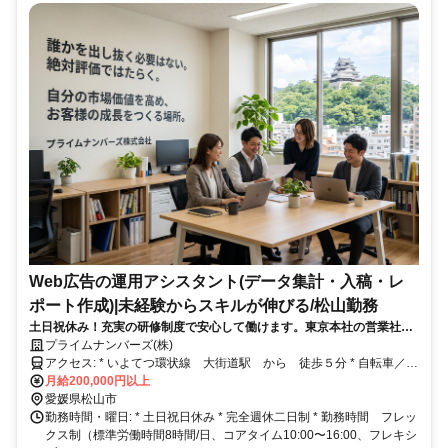
Web広告の運用アシスタント(データ集計・入稿・レ
ポート作成)|未経験からスキルが伸びる/松山勤務
土日祝休み！充実の研修制度で安心して働けます。東京本社の営業社員
と連携を取るアシスタントのポジションです。
プライムナンバーズ(株)
アクセス: * いよてつ環状線 大街道駅 から 徒歩５分 * 自転車／自
家用車通勤可 ただし駐輪場／駐車場はご自身でご手配ください
月給200,000円以上
愛媛県松山市
勤務時間・曜日: * 土日祝日休み * 完全週休二日制 * 勤務時間 フレッ
クス制（標準労働時間8時間/日、コアタイム10:00〜16:00、フレキシ