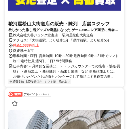
駿河屋松山大街道店の販売・陳列 店舗スタッフ
欲しかった推し活グッズや廃盤になった ゲームetc…レア商品に出会え
るかも？！
株式会社丸善ジュンク堂書店 駿河屋松山大街道店
アクセス: 「大街道駅」より徒歩1分 「県庁前駅」より徒歩5分
時給1,033円以上
愛媛県松山市
勤務時間・曜日: 営業時間: 10時～20時 勤務時間:9時～21時でシフト
制 ◇定時社員 週5日、1日7.5時間勤務
仕事内容: ＜具体的な業務は…＞ ・レジカウンターでの接客（販売‧買
取） ・商品加工 ・商品陳列 ・品出し業務 など ※商品加⼯とは…
お売りいただいたお品物を パッケージして商品にする作業の事...
交通費支給
駅近5分以内
シフト制
昇給あり
アルバイト・パート