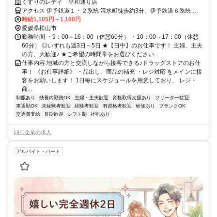
勤務で家庭のスキマ時間を有効活用★扶養内で子育てと両立も可
くすりのレデイ 平和通り店
アクセス 伊予鉄道１・２系統 清水町徒歩約3分、伊予鉄道６系統 本
町四丁目徒歩約7分、伊予鉄道１・２系統 鉄砲町徒歩約7分
時給1,105円～1,180円
愛媛県松山市
勤務時間 ・9：00～16：00（休憩60分） ・10：00～17：00（休憩
60分） ◎いずれも週3日～5日 ★【日中】のお仕事です！ 主婦、主夫
の方、大歓迎♪ ★ご希望の時間帯をお選びください...
仕事内容 地域の方と交流しながら接客できる♪ドラッグストアのお仕
事！ 《お仕事詳細》 ・品出し、商品の補充 ・レジ対応 をメインに接
客をお願いします！ 1日毎にスケジュールを用意しており、 レジ・
商...
制服あり
扶養内勤務OK
主婦・主夫歓迎
資格取得支援あり
フリーター歓迎
車通勤OK
未経験者歓迎
経験者歓迎
有資格者歓迎
研修あり
ブランクOK
交通費支給
長期歓迎
シフト制
社割あり
同じ企業の求人
アルバイト・パート