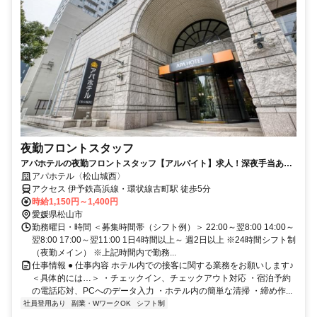
夜勤フロントスタッフ
アパホテルの夜勤フロントスタッフ【アルバイト】求人！深夜手当あり
の夜勤帯でしっかり稼げる
アパホテル〈松山城西〉
アクセス 伊予鉄高浜線・環状線古町駅 徒歩5分
時給1,150円～1,400円
愛媛県松山市
勤務曜日・時間 ＜募集時間帯（シフト例）＞ 22:00～翌8:00 14:00～
翌8:00 17:00～翌11:00 1日4時間以上～ 週2日以上 ※24時間シフト制
（夜勤メイン） ※上記時間内で勤務...
仕事情報 ● 仕事内容 ホテル内での接客に関する業務をお願いします♪
＜具体的には…＞ ・チェックイン、チェックアウト対応 ・宿泊予約
の電話応対、PCへのデータ入力 ・ホテル内の簡単な清掃 ・締め作...
社員登用あり
副業・WワークOK
シフト制