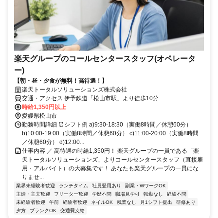
楽天グループのコールセンタースタッフ(オペレータ
ー)
【朝・昼・夕食が無料！高待遇！】
楽天トータルソリューションズ株式会社
交通・アクセス 伊予鉄道「松山市駅」より徒歩10分
時給1,350円以上
愛媛県松山市
勤務時間詳細 ⏰シフト例 a)9:30-18:30（実働8時間／休憩60分）
b)10:00-19:00（実働8時間／休憩60分） c)11:00-20:00（実働8時間
／休憩60分） d)12:00...
仕事内容 ／ 高待遇の時給1,350円！ 楽天グループの一員である「楽
天トータルソリューションズ」よりコールセンタースタッフ（直接雇
用・アルバイト）の大募集です！ あなたも楽天グループの一員にな
りませ...
業界未経験者歓迎
ランチタイム
社員登用あり
副業・WワークOK
主婦・主夫歓迎
フリーター歓迎
学歴不問
職場見学可
転勤なし
経験不問
未経験者歓迎
午前
経験者歓迎
ネイルOK
残業なし
月1シフト提出
研修あり
夕方
ブランクOK
交通費支給