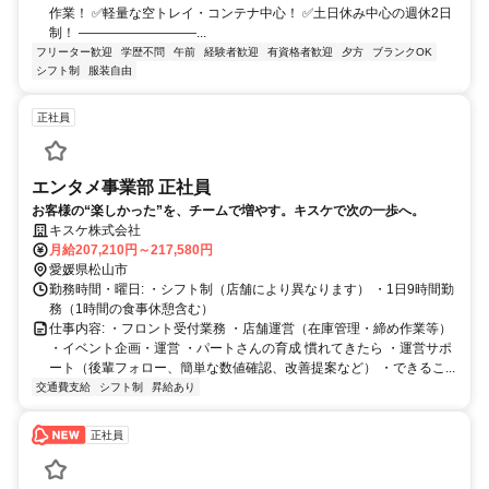
作業！ ✅️軽量な空トレイ・コンテナ中心！ ✅️土日休み中心の週休2日
制！ ―――――――――...
フリーター歓迎
学歴不問
午前
経験者歓迎
有資格者歓迎
夕方
ブランクOK
シフト制
服装自由
正社員
エンタメ事業部 正社員
お客様の“楽しかった”を、チームで増やす。キスケで次の一歩へ。
キスケ株式会社
月給207,210円～217,580円
愛媛県松山市
勤務時間・曜日: ・シフト制（店舗により異なります） ・1日9時間勤
務（1時間の食事休憩含む）
仕事内容: ・フロント受付業務 ・店舗運営（在庫管理・締め作業等）
・イベント企画・運営 ・パートさんの育成 慣れてきたら ・運営サポ
ート（後輩フォロー、簡単な数値確認、改善提案など） ・できるこ...
交通費支給
シフト制
昇給あり
正社員