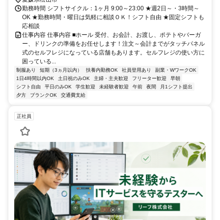
勤務時間 シフトサイクル：1ヶ月 9:00～23:00 ★週2日～・3時間～
OK ★勤務時間・曜日は気軽に相談ＯＫ！シフト自由 ★固定シフトも
応相談
仕事内容 仕事内容 ■ホール 受付、お会計、お渡し、ポテトやバーガ
ー、ドリンクの準備をお任せします！注文～会計までがタッチパネル
式のセルフレジになっている店舗もあります。セルフレジの使い方に
困っている...
制服あり
短期（3ヵ月以内）
扶養内勤務OK
社員登用あり
副業・WワークOK
1日4時間以内OK
土日祝のみOK
主婦・主夫歓迎
フリーター歓迎
早朝
シフト自由
平日のみOK
学生歓迎
未経験者歓迎
午前
夜間
月1シフト提出
夕方
ブランクOK
交通費支給
正社員