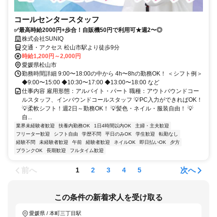
コールセンタースタッフ
✅最高時給2000円+歩合！自販機50円で利用可★週2〜◎
株式会社SUNIQ
交通・アクセス 松山市駅より徒歩9分
時給1,200円～2,000円
愛媛県松山市
勤務時間詳細 9:00〜18:00の中から 4h〜8hの勤務OK！ ＜シフト例＞
◆9:00〜15:00 ◆10:30〜17:00 ◆13:00〜18:00 など
仕事内容 雇用形態：アルバイト・パート 職種：アウトバウンドコー
ルスタッフ、インバウンドコールスタッフ 💡PC入力ができればOK！
💡柔軟シフト！週2日～勤務OK！ 💡髪色・ネイル・服装自由！ 💡
自...
業界未経験者歓迎
扶養内勤務OK
1日4時間以内OK
主婦・主夫歓迎
フリーター歓迎
シフト自由
学歴不問
平日のみOK
学生歓迎
転勤なし
経験不問
未経験者歓迎
午前
経験者歓迎
ネイルOK
即日払いOK
夕方
ブランクOK
長期歓迎
フルタイム歓迎
前へ
次へ
1
2
3
4
5
この条件の新着求人を受け取る
愛媛県 / 本町三丁目駅