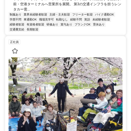
前・空港ターミナルへ営業所を展開。 第3の交通インフラを担うレン
タカー需...
制服あり
業界未経験者歓迎
主婦・主夫歓迎
フリーター歓迎
バイク通勤OK
学歴不問
車通勤OK
職場見学可
転勤なし
経験不問
英語
未経験者歓迎
経験者歓迎
有資格者歓迎
研修あり
賞与あり
ブランクOK
育休あり
交通費支給
長期歓迎
正社員