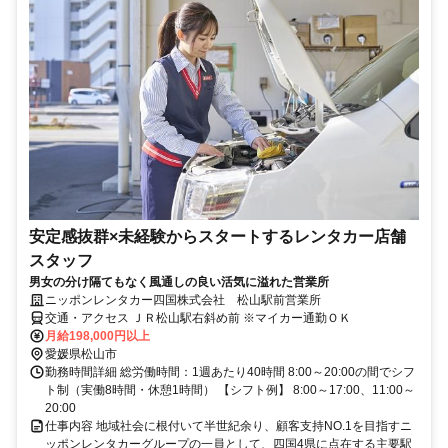
安定感抜群×未経験からスタートするレンタカー店舗
スタッフ
男女の分け隔てもなく風通しの良い活気に溢れた営業所
ニッポンレンタカー四国株式会社 松山駅前営業所
交通・アクセス ＪＲ松山駅右斜め前 ※マイカー通勤ＯＫ
月給198,000円以上
愛媛県松山市
勤務時間詳細 総労働時間：1週あたり40時間 8:00～20:00の間でシフ
ト制（実働8時間・休憩1時間） 【シフト例】 8:00～17:00、11:00～
20:00
仕事内容 地域社会に根付いて半世紀余り、顧客支持NO.1を目指すニ
ッポンレンタカーグループの一員として、四国4県に点在する主要駅