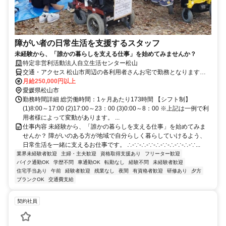
障がい者の日常生活を支援するスタッフ
未経験から、「誰かの暮らしを支える仕事」を始めてみませんか？
特定非営利活動法人自立生活センター松山
交通・アクセス 松山市周辺の各利用者さんお宅で勤務となります
（直行直帰）
月給250,000円以上
愛媛県松山市
勤務時間詳細 総労働時間：1ヶ月あたり173時間 【シフト制】
(1)8:00～17:00 (2)17:00～23：00 (3)0:00～8：00 ※上記は一例で利
用者様によって変動があります。 ...
仕事内容 未経験から、「誰かの暮らしを支える仕事」を始めてみま
せんか？ 障がいのある方が地域で自分らしく暮らしていけるよう、
日常生活を一緒に支えるお仕事です。 ∴-∵-∴-∵-∴-∵-∴-∵-∴-∵...
業界未経験者歓迎
主婦・主夫歓迎
資格取得支援あり
フリーター歓迎
バイク通勤OK
学歴不問
車通勤OK
転勤なし
経験不問
未経験者歓迎
住宅手当あり
午前
経験者歓迎
残業なし
夜間
有資格者歓迎
研修あり
夕方
ブランクOK
交通費支給
契約社員