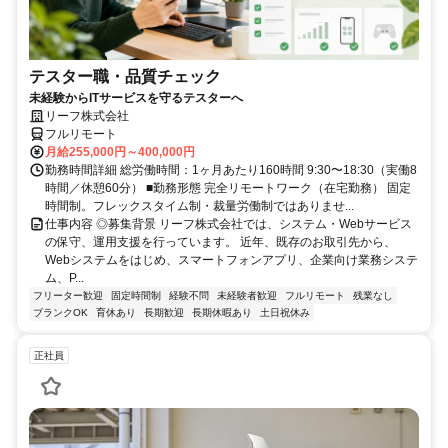
テスター職・品質チェック
未経験からITサービスを守るテスターへ
リーフ株式会社
フルリモート
月給255,000円～400,000円
勤務時間詳細 総労働時間：1ヶ月あたり160時間 9:30〜18:30（実働8
時間／休憩60分） ■勤務形態 完全リモートワーク（在宅勤務） 固定
時間制。フレックスタイム制・裁量労働制ではありませ...
仕事内容 ◎募集背景 リーフ株式会社では、システム・Webサービス
の保守、運用支援を行っています。 近年、既存のお取引先から、
Webシステムをはじめ、スマートフォンアプリ、企業向け業務システ
ム、P...
フリーター歓迎
固定時間制
経験不問
未経験者歓迎
フルリモート
残業なし
ブランクOK
育休あり
長期歓迎
長期休暇あり
土日祝休み
正社員