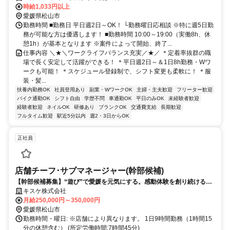
時給1,033円以上
愛媛県松山市
勤務時間 ■勤務日 平日週2日～OK！ └勤務曜日応相談 ※特に週5日勤
務が可能な方は優遇します！ ■勤務時間 10:00～19:00（実働8h、休
憩1h）が基本となります ※案件によって開始、終了...
仕事内容 ＼★＼ワークライフバランス充実／★／ ＊定着率抜群の職
場で長く安定して活躍ができる！ ＊平日週2日～＆1日8h勤務・Wワ
ークも可能！ ＊スケジュール登録制で、シフト変更も柔軟に！ ＊服
装・髪...
扶養内勤務OK
社員登用あり
副業・WワークOK
主婦・主夫歓迎
フリーター歓迎
バイク通勤OK
シフト自由
学歴不問
車通勤OK
平日のみOK
未経験者歓迎
経験者歓迎
ネイルOK
研修あり
ブランクOK
交通費支給
長期歓迎
フルタイム歓迎
駅近5分以内
週2・3日からOK
正社員
店舗チーフ･サブマネージャー(幹部候補)
【幹部候補募集】“遊び”で愛媛を元気にする。感動体験を創り続ける──
四国最大級エンターテインメント企業の次なる挑戦
キスケ株式会社
月給250,000円～350,000円
愛媛県松山市
勤務時間・曜日: ※店舗により異なります。 1日9時間勤務（1時間15
分の休憩含む） (所定労働時間:7時間45分)