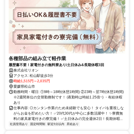
各種部品の組み立て軽作業
履歴書不要！家電付きの無料寮あり/土日休み&長期休暇3回
株式会社リオン
アクセス: 松山駅徒歩3分
時給1,515円～2,035円
愛媛県松山市
勤務時間・曜日: ①9時～18時(休憩1時間) ②23時～翌7時(休憩1時間)
※2週間単位の交替勤務制です！ (夜勤時は時給1.25倍~) ・有給休暇
あり
仕事内容: ◎カンタン作業のため未経験でも安心！ タイパを重視しな
がらお金を貯めたい方！ ✅20代30代が中心に多数活躍中！ ✨寮費無
料の家具家電付きの寮完備！ ✅土日休みの完全週休2日！長期休暇...
社員登用あり
固定時間制
駅近5分以内
昇給あり