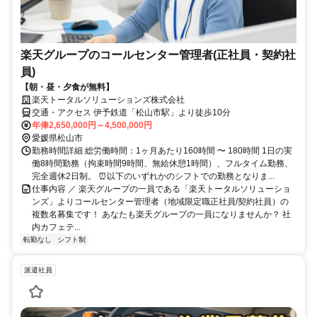
楽天グループのコールセンター管理者(正社員・契約社
員)
【朝・昼・夕食が無料】
楽天トータルソリューションズ株式会社
交通・アクセス 伊予鉄道「松山市駅」より徒歩10分
年俸2,650,000円～4,500,000円
愛媛県松山市
勤務時間詳細 総労働時間：1ヶ月あたり160時間 〜 180時間 1日の実
働8時間勤務（拘束時間9時間、無給休憩1時間）、フルタイム勤務、
完全週休2日制。 ⏰以下のいずれかのシフトでの勤務となりま...
仕事内容 ／ 楽天グループの一員である「楽天トータルソリューショ
ンズ」よりコールセンター管理者（地域限定職正社員/契約社員）の
複数名募集です！ あなたも楽天グループの一員になりませんか？ 社
内カフェテ...
転勤なし
シフト制
派遣社員