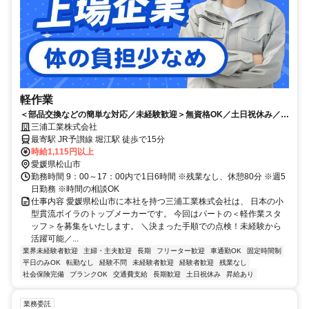
軽作業
＜部品交換などの簡単な対応／未経験歓迎＞無資格OK／土日祝休み／
17時定時で残業なし／交通費実費支給
三浦工業株式会社
最寄駅 JR予讃線 堀江駅 徒歩で15分
時給1,115円以上
愛媛県松山市
勤務時間 9：00～17：00内で1日6時間 ※残業なし、休憩80分 ※週5
日勤務 ※時間の相談OK
仕事内容 愛媛県松山市に本社を持つ三浦工業株式会社は、 日本の小
型貫流ボイラのトップメーカーです。 今回はパートの＜軽作業スタ
ッフ＞を募集をいたします。 ＼決まった手順での点検！未経験から
活躍可能／...
業界未経験者歓迎
主婦・主夫歓迎
長期
フリーター歓迎
車通勤OK
固定時間制
平日のみOK
転勤なし
経験不問
未経験者歓迎
経験者歓迎
残業なし
社会保険完備
ブランクOK
交通費支給
長期歓迎
土日祝休み
昇給あり
業務委託