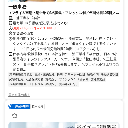
一般事務
＜プライム市場上場企業で3名募集＞フレックス制／年間休日125日／17
時半定時で平均残業月10時間
三浦工業株式会社
最寄駅 JR予讃線 堀江駅 徒歩で20分
月給216,300円～251,300円
愛媛県松山市
勤務時間 8:30～17:30（休憩80分） ※残業は月平均10h程 ＜フレッ
クスタイム制度を導入＞ 社員にとって働きやすい環境を整えていま
す。 ・1日あたりの最低労働時間3時間（コアタイムなし） ...
仕事内容 愛媛県松山市に本社を持つ三浦工業株式会社は、 日本の小
型貫流ボイラのトップメーカーです。 今回は「松山本社」で正社員
の ＜一般事務スタッフ＞を3名募集します。 ＼プライム市場上場で安
定＆待...
業界未経験者歓迎
主婦・主夫歓迎
長期
フリーター歓迎
経験不問
未経験者歓迎
経験者歓迎
社会保険完備
賞与あり
ブランクOK
育休あり
交通費支給
長期休暇あり
土日祝休み
昇給あり
賞与年2回あり
同じ企業の求人
契約社員