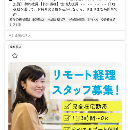
形態】:契約社員 【募集職種】:生活支援員 ～～～～～～～～ 日勤・
夜勤を通して、お持ちの資格を活かしながら、さまざまな時間帯で
の...
変形労働時間制
車通勤OK
未経験者歓迎
社会保険完備
賞与あり
交通費支給
シフト制
同じ企業の求人
業務委託