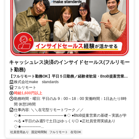
キャッシュレス決済のインサイドセールス(フルリモー
ト勤務)
【フルリモート勤務OK】平日５日勤務／経験者歓迎・BtoB提案営業で
スキルアップ
株式会社make standards
フルリモート
時給1,600円以上
勤務時間・曜日: 平日のみ 9：00～18：00 実働時間：1日あたり8時
間 休憩1時間
仕事内容: ＼＼在宅型リモートワーク ／／
◇★───────────────★◇ ●BtoB提案営業の基礎～実践が学
べる ●平日のみ週5で土日はゆっくり◎ ●正社員登用実績あり
◇★───────...
社員登用あり
固定時間制
フルリモート
在宅OK