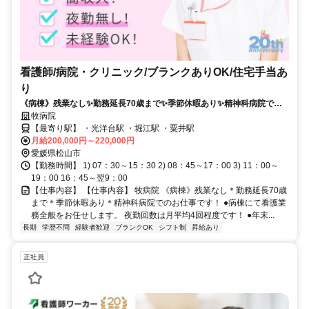
看護師/病院・クリニック/ブランクありOK/住宅手当あ
り
《病棟》残業なし✨勤務延長70歳まで✨季節休暇あり✨精神科病院での
お仕事です❗️
牧病院
【最寄り駅】 ・光洋台駅 ・堀江駅 ・粟井駅
月給200,000円～220,000円
愛媛県松山市
【勤務時間】 1) 07：30～15：30 2) 08：45～17：00 3) 11：00～
19：00 16：45～翌9：00
【仕事内容】 【仕事内容】 牧病院 《病棟》残業なし＊勤務延長70歳
まで＊季節休暇あり＊精神科病院でのお仕事です！ ●病棟にて看護業
務全般をお任せします。 夜勤回数は月平均4回程度です！ ●年末...
長期
学歴不問
経験者歓迎
ブランクOK
シフト制
昇給あり
正社員