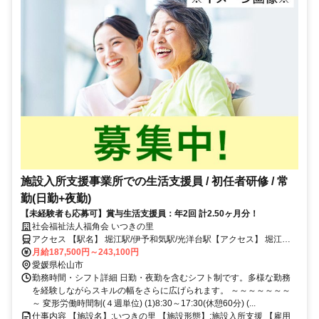
施設入所支援事業所での生活支援員 / 初任者研修 / 常
勤(日勤+夜勤)
【未経験者も応募可】賞与生活支援員：年2回 計2.50ヶ月分！
社会福祉法人福角会 いつきの里
アクセス 【駅名】 堀江駅/伊予和気駅/光洋台駅【アクセス】 堀江駅
から徒歩17分
月給187,500円～243,100円
愛媛県松山市
勤務時間・シフト詳細 日勤・夜勤を含むシフト制です。多様な勤務
を経験しながらスキルの幅をさらに広げられます。 ～～～～～～～
～ 変形労働時間制(４週単位) (1)8:30～17:30(休憩60分) (...
仕事内容 【施設名】:いつきの里 【施設形態】:施設入所支援 【雇用