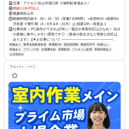
交通・アクセス 松山市堀江町 ※無料駐車場あり♪
時給1,180円以上
愛媛県松山市
勤務時間詳細 8：00～16：50（実働7.83時間） ○休憩60分 ○残業5h/
月程度 ※繁忙期（4～6月＆8～10月）は 残業10h～程度あり
仕事内容 ＼PC操作ができればOK♪／ 電話や来客対応は少なめ！ 自分
の業務に集中しやすい環境です◎ （業者の取次ぎなど簡単な対応は
あります） ||▼お仕事について ―――――――――――――――...
制服あり
業界未経験者歓迎
車通勤OK
固定時間制
職場見学可
転勤なし
研修あり
ブランクOK
交通費支給
長期歓迎
フルタイム歓迎
長期休暇あり
土日祝休み
アルバイト・パート