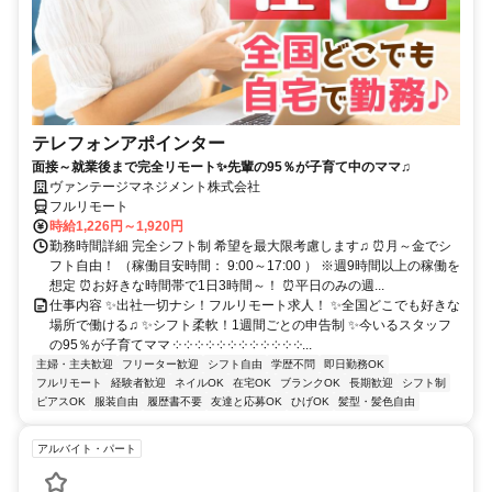
テレフォンアポインター
面接～就業後まで完全リモート✨先輩の95％が子育て中のママ♫
ヴァンテージマネジメント株式会社
フルリモート
時給1,226円～1,920円
勤務時間詳細 完全シフト制 希望を最大限考慮します♫ ⏰月～金でシ
フト自由！ （稼働目安時間： 9:00～17:00 ） ※週9時間以上の稼働を
想定 ⏰お好きな時間帯で1日3時間～！ ⏰平日のみの週...
仕事内容 ✨出社一切ナシ！フルリモート求人！ ✨全国どこでも好きな
場所で働ける♫ ✨シフト柔軟！1週間ごとの申告制 ✨今いるスタッフ
の95％が子育てママ ༶ ༶ ༶ ༶ ༶ ༶ ༶ ༶ ༶ ༶ ༶ ༶...
主婦・主夫歓迎
フリーター歓迎
シフト自由
学歴不問
即日勤務OK
フルリモート
経験者歓迎
ネイルOK
在宅OK
ブランクOK
長期歓迎
シフト制
ピアスOK
服装自由
履歴書不要
友達と応募OK
ひげOK
髪型・髪色自由
アルバイト・パート