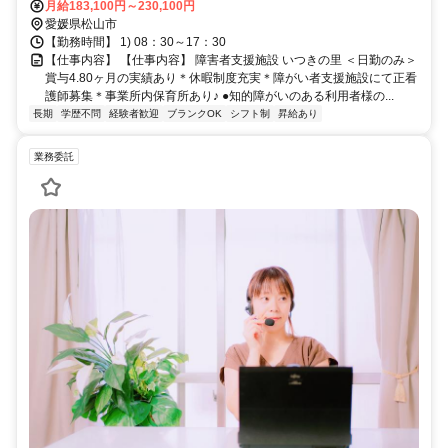
月給183,100円～230,100円
愛媛県松山市
【勤務時間】 1) 08：30～17：30
【仕事内容】 【仕事内容】 障害者支援施設 いつきの里 ＜日勤のみ＞
賞与4.80ヶ月の実績あり＊休暇制度充実＊障がい者支援施設にて正看
護師募集＊事業所内保育所あり♪ ●知的障がいのある利用者様の...
長期
学歴不問
経験者歓迎
ブランクOK
シフト制
昇給あり
業務委託