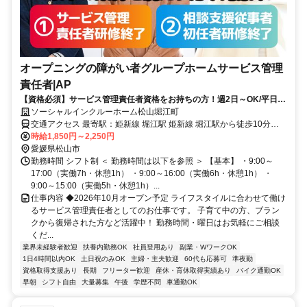
オープニングの障がい者グループホームサービス管理
責任者|AP
【資格必須】サービス管理責任者資格をお持ちの方！週2日～OK/平日の
みOK/残業ほぼなし！家庭や私生活と無理なく両立◎
ソーシャルインクルーホーム松山堀江町
交通アクセス 最寄駅：姫新線 堀江駅 姫新線 堀江駅から徒歩10分
「堀江病院様」裏手
時給1,850円～2,250円
愛媛県松山市
勤務時間 シフト制 ＜ 勤務時間は以下を参照 ＞ 【基本】 ・9:00～
17:00（実働7h・休憩1h） ・9:00～16:00（実働6h・休憩1h） ・
9:00～15:00（実働5h・休憩1h）...
仕事内容 ◆2026年10月オープン予定 ライフスタイルに合わせて働け
るサービス管理責任者としてのお仕事です。 子育て中の方、ブラン
クから復帰された方など活躍中！ 勤務時間・曜日はお気軽にご相談
くだ...
業界未経験者歓迎
扶養内勤務OK
社員登用あり
副業・WワークOK
1日4時間以内OK
土日祝のみOK
主婦・主夫歓迎
60代も応募可
準夜勤
資格取得支援あり
長期
フリーター歓迎
産休・育休取得実績あり
バイク通勤OK
早朝
シフト自由
大量募集
午後
学歴不問
車通勤OK