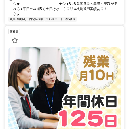
◇★───────────────★◇ ●BtoB提案営業の基礎～実践が学
べる ●平日のみ週5で土日はゆっくり◎ ●社員登用実績あり！
◇★───────...
社員登用あり
固定時間制
フルリモート
在宅OK
正社員