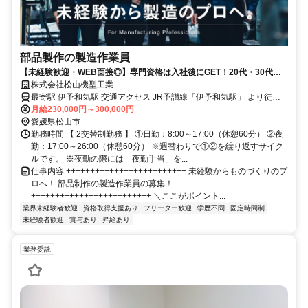
部品製作の製造作業員
【未経験歓迎・WEB面接◎】専門資格は入社後にGET！20代・30代活
躍中です
株式会社松山機型工業
最寄駅 伊予和気駅 交通アクセス JR予讃線「伊予和気駅」 より徒歩
19分／車で5分 ※車通勤OK＆バイク通勤OKです。 ※駐車場あり（無
月給230,000円～300,000円
愛媛県松山市
料） ※転勤なし
勤務時間 【 2交替制勤務 】 ①日勤：8:00～17:00（休憩60分） ②夜
勤：17:00～26:00（休憩60分） ※週替わりで①②を繰り返すサイク
ルです。 ※夜勤の際には「夜勤手当」を...
仕事内容 +++++++++++++++++++++++++ 未経験からものづくりのプ
ロへ！ 部品制作の製造作業員の募集！
+++++++++++++++++++++++++ ＼ここがポイント...
業界未経験者歓迎
資格取得支援あり
フリーター歓迎
学歴不問
固定時間制
未経験者歓迎
賞与あり
昇給あり
業務委託