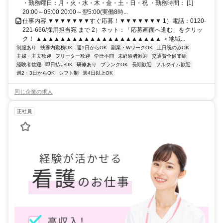
・勤務曜日：月・火・水・木・金・土・日・祝 ・勤務時間： [1]
20:00～05:00 20:00～翌5:00(実働8時...
仕事内容 ▼▼▼▼▼▼▼すぐ応募！▼▼▼▼▼▼▼ 1）電話：0120-
221-666/採用担当宛 まで 2）ネット：「応募画面へ進む」をクリッ
ク！ ▲▲▲▲▲▲▲▲▲▲▲▲▲▲▲▲▲▲▲▲▲ ＜地域...
制服あり
扶養内勤務OK
週1日からOK
副業・WワークOK
土日祝のみOK
主婦・主夫歓迎
フリーター歓迎
学歴不問
未経験者歓迎
交通費全額支給
経験者歓迎
即日払いOK
研修あり
ブランクOK
長期歓迎
フルタイム歓迎
週2・3日からOK
シフト制
週4日以上OK
同じ企業の求人
正社員