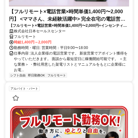
【フルリモート×電話営業×時間単価1,400円〜2,000
円】 <ママさん、未経験活躍中> 完全在宅の電話営業
【フルリモート×電話営業×時間単価1,400円〜2,000円+インセンティブ
で家庭と仕事の両立を実現
あり】 ＜ママさん、未経験活躍中＞ 完全在宅の電話営業で家庭と仕事の
株式会社日本セールスセンター
両立を実現
フルリモート
時給1,400円～2,000円
勤務時間・曜日: 営業時間：平日9:00〜18:00
仕事内容: 法人企業様の電話営業です。 新規営業でアポイント獲得を
やっていただきます。 面談から最短翌日に稼働開始可能です。 ＜主
な業務＞ ・弊社用意した架電リストとマニュアルをもとに企業様に
お電...
シフト自由
即日勤務OK
フルリモート
アルバイト・パート