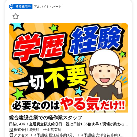
アルバイト・パート
総合建設企業での軽作業スタッフ
日払いOK！交通費全額支給◎日・祝は日給1.35倍★早く現場が終わって
も日給保証♪
株式会社渥美組 松山営業所
アクセス ＪＲ予讃線 堀江徒歩約3分、ＪＲ予讃線 光洋台徒歩約31