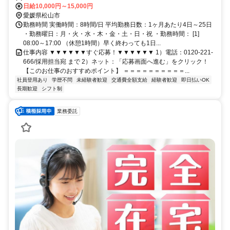
分、ＪＲ予讃線 伊予和気徒歩約34分
日給10,000円～15,000円
愛媛県松山市
勤務時間 実働時間：8時間/日 平均勤務日数：1ヶ月あたり4日～25日
・勤務曜日：月・火・水・木・金・土・日・祝 ・勤務時間： [1]
08:00～17:00 （休憩1時間）早く終わっても1日...
仕事内容 ▼▼▼▼▼▼すぐ応募！▼▼▼▼▼▼ 1）電話：0120-221-
666/採用担当宛 まで 2）ネット：「応募画面へ進む」をクリック！
【このお仕事のおすすめポイント】 ＝＝＝＝＝＝＝＝＝＝...
社員登用あり
学歴不問
未経験者歓迎
交通費全額支給
経験者歓迎
即日払いOK
長期歓迎
シフト制
業務委託