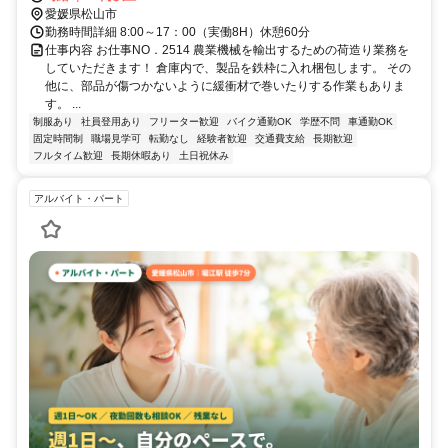
愛媛県松山市
勤務時間詳細 8:00～17：00（実働8H）休憩60分
仕事内容 お仕事NO．2514 農業機械を輸出するための荷造り業務を
していただきます！ 倉庫内で、製品を鉄枠に入れ梱包します。 その
他に、部品が傷つかないように緩衝材で巻いたりする作業もありま
す。 ...
制服あり
社員登用あり
フリーター歓迎
バイク通勤OK
学歴不問
車通勤OK
固定時間制
職場見学可
転勤なし
経験者歓迎
交通費支給
長期歓迎
フルタイム歓迎
長期休暇あり
土日祝休み
アルバイト・パート