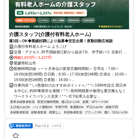
介護スタッフ(介護付有料老人ホーム)
週3回～OK◆業績好調により急募◆安定企業！夜勤回数応相談
介護付有料老人ホーム よろこび
交通・アクセス JR予讃線堀江駅から徒歩7分、伊予鉄バス 北条行 東
栄バス停から徒歩1分
時給1,033円～1,237円
愛媛県松山市
勤務時間詳細 ＜一ヶ月単位の変形労働時間制＞ ⏰早出：7:00～
16:00(休憩1時間) ⏰日勤：8:30～17:30(休憩1時間) ⏰遅出：10:00～
19:00(休憩1時間) ⏰夜勤：16:00～...
仕事内容 *＼⭐悠遊社のおすすめポイント⭐／* *✅1999年設立 西日本
を中心に 約80事業所を展開！* *✅長時間残業や無理な重労働もなく
ワークライフバランス充実！* *✅ICT化導入企業な...
業界未経験者歓迎
変形労働時間制
週1日からOK
副業・WワークOK
土日祝のみOK
バイク通勤OK
学歴不問
車通勤OK
平日のみOK
経験不問
未経験者歓迎
経験者歓迎
残業なし
有資格者歓迎
ブランクOK
週2・3日からOK
アルバイト・パート