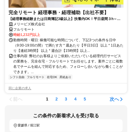
完全リモート 経理事務・経理補助【出社不要】
【経理事務経験または日商簿記3級以上】扶養内OK！平日昼間３h～。
完全在宅で育児・介護中の方も大歓迎♪
メリービズ株式会社
フルリモート
時給1,232円以上
勤務時間・曜日: 稼働可能な時間について、下記3つの条件を日中
（9:00-19:00の間）で満たす方 * 週あたり【平日3日】 以上 * 1日あた
り【連続3時間】 以上 * 週合計【15時間】以上...
仕事内容: 弊社のお客様よりご依頼いただいている経理代行サービス
の業務を、完全在宅・フルリモートでお任せします。案件ごとに複数
名でチームを組んで対応するため、フォローし合いながら働くことが
できます。...
シフト自由
フルリモート
在宅OK
昇給あり
同じ企業の求人
前へ
次へ
1
2
3
4
5
この条件の新着求人を受け取る
愛媛県 / 堀江駅