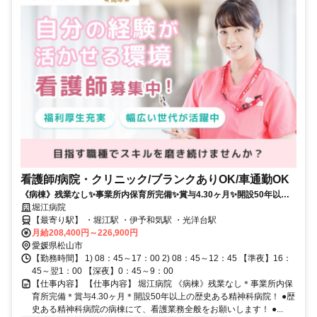
看護師/病院・クリニック/ブランクありOK/車通勤OK
《病棟》残業なし✨事業所内保育所完備✨賞与4.30ヶ月✨開設50年以上
の歴史ある精神科病院❗️
堀江病院
【最寄り駅】 ・堀江駅 ・伊予和気駅 ・光洋台駅
月給208,400円～226,900円
愛媛県松山市
【勤務時間】 1) 08：45～17：00 2) 08：45～12：45 【準夜】16：
45～翌1：00 【深夜】0：45～9：00
【仕事内容】 【仕事内容】 堀江病院 《病棟》残業なし＊事業所内保
育所完備＊賞与4.30ヶ月＊開設50年以上の歴史ある精神科病院！ ●歴
史ある精神科病院の病棟にて、看護業務全般をお願いします！ ●...