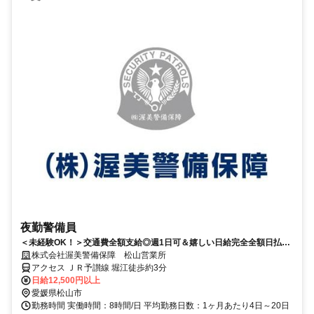
夜勤警備員
＜未経験OK！＞交通費全額支給◎週1日可＆嬉しい日給完全全額日払い
♪
株式会社渥美警備保障 松山営業所
アクセス ＪＲ予讃線 堀江徒歩約3分
日給12,500円以上
愛媛県松山市
勤務時間 実働時間：8時間/日 平均勤務日数：1ヶ月あたり4日～20日