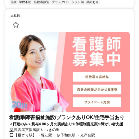
長期
学歴不問
経験者歓迎
ブランクOK
シフト制
昇給あり
正社員
看護師/障害福祉施設/ブランクありOK/住宅手当あり
＜日勤のみ＞賞与4.80ヶ月の実績あり✨休暇制度充実✨障がい者支援施
設にて正看護師募集✨事業所内保育所あり✨
障害者支援施設 いつきの里
【最寄り駅】 ・堀江駅 ・伊予和気駅 ・光洋台駅