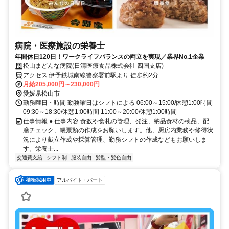
病院・医療施設の栄養士
年間休日120日！ワークライフバランスの両立を実現／業界No.1企業
松山まどんな病院(日清医療食品株式会社 四国支店)
アクセス 伊予鉄城南線警察署前駅より 徒歩約2分
月給205,000円～230,000円
愛媛県松山市
勤務曜日・時間 勤務曜日はシフトによる 06:00～15:00/休憩1:00時間
09:30～18:30/休憩1:00時間 11:00～20:00/休憩1:00時間
仕事情報 ● 仕事内容 食数や食札の管理、発注、納品食材の検品、配
膳チェック、帳票類の作成をお願いします。他、厨房内業務や修得状
況により献立作成や採算管理、勤務シフトの作成などもお願いしま
す。栄養士...
交通費支給
シフト制
服装自由
髪型・髪色自由
アルバイト・パート