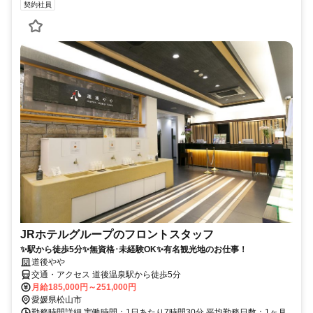
契約社員
JRホテルグループのフロントスタッフ
✨駅から徒歩5分✨無資格･未経験OK✨有名観光地のお仕事！
道後やや
交通・アクセス 道後温泉駅から徒歩5分
月給185,000円～251,000円
愛媛県松山市
勤務時間詳細 実働時間：1日あたり7時間30分 平均勤務日数：1ヶ月