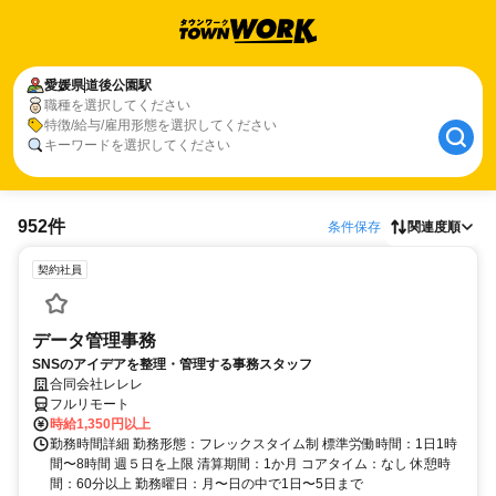
愛媛県
道後公園駅
職種を選択してください
特徴/給与/雇用形態を選択してください
キーワードを選択してください
952件
条件保存
関連度順
契約社員
データ管理事務
SNSのアイデアを整理・管理する事務スタッフ
合同会社レレレ
フルリモート
時給1,350円以上
勤務時間詳細 勤務形態：フレックスタイム制 標準労働時間：1日1時
間〜8時間 週５日を上限 清算期間：1か月 コアタイム：なし 休憩時
間：60分以上 勤務曜日：月〜日の中で1日〜5日まで