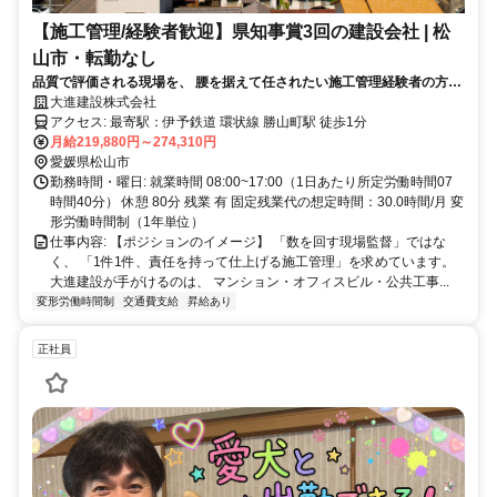
【施工管理/経験者歓迎】県知事賞3回の建設会社 | 松
山市・転勤なし
品質で評価される現場を、 腰を据えて任されたい施工管理経験者の方
へ。
大進建設株式会社
アクセス: 最寄駅：伊予鉄道 環状線 勝山町駅 徒歩1分
月給219,880円～274,310円
愛媛県松山市
勤務時間・曜日: 就業時間 08:00~17:00（1日あたり所定労働時間07
時間40分） 休憩 80分 残業 有 固定残業代の想定時間：30.0時間/月 変
形労働時間制（1年単位）
仕事内容: 【ポジションのイメージ】 「数を回す現場監督」ではな
く、 「1件1件、責任を持って仕上げる施工管理」を求めています。
大進建設が手がけるのは、 マンション・オフィスビル・公共工事...
変形労働時間制
交通費支給
昇給あり
正社員