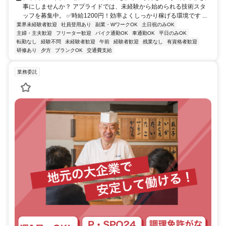
事にしませんか？ アプライドでは、未経験から始められる技術スタ
ッフを募集中。 ✅時給1200円！効率よくしっかり稼げる環境です ...
業界未経験者歓迎
社員登用あり
副業・WワークOK
土日祝のみOK
主婦・主夫歓迎
フリーター歓迎
バイク通勤OK
車通勤OK
平日のみOK
転勤なし
経験不問
未経験者歓迎
午前
経験者歓迎
残業なし
有資格者歓迎
研修あり
夕方
ブランクOK
交通費支給
業務委託