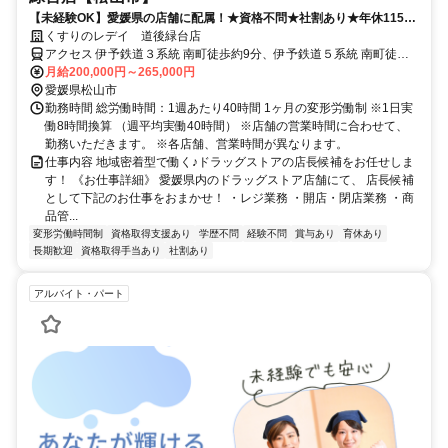
【未経験OK】愛媛県の店舗に配属！★資格不問★社割あり★年休115日
★賞与あり
くすりのレデイ 道後緑台店
アクセス 伊予鉄道３系統 南町徒歩約9分、伊予鉄道５系統 南町徒歩
約9分、伊予鉄道３系統 道後温泉徒歩約9分
月給200,000円～265,000円
愛媛県松山市
勤務時間 総労働時間：1週あたり40時間 1ヶ月の変形労働制 ※1日実
働8時間換算 （週平均実働40時間） ※店舗の営業時間に合わせて、
勤務いただきます。 ※各店舗、営業時間が異なります。
仕事内容 地域密着型で働く♪ドラッグストアの店長候補をお任せしま
す！ 《お仕事詳細》 愛媛県内のドラッグストア店舗にて、 店長候補
として下記のお仕事をおまかせ！ ・レジ業務 ・開店・閉店業務 ・商
品管...
変形労働時間制
資格取得支援あり
学歴不問
経験不問
賞与あり
育休あり
長期歓迎
資格取得手当あり
社割あり
アルバイト・パート