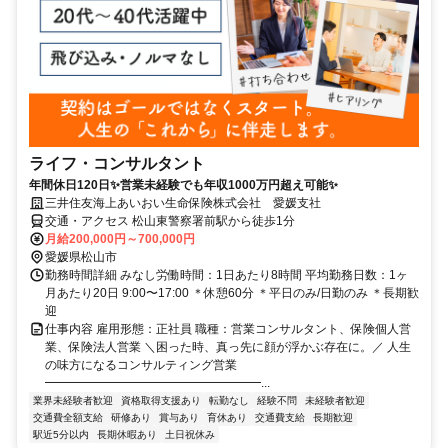
ライフ・コンサルタント
年間休日120日✨️営業未経験でも年収1000万円超え可能✨
三井住友海上あいおい生命保険株式会社 愛媛支社
交通・アクセス 松山東警察署前駅から徒歩1分
月給200,000円～700,000円
愛媛県松山市
勤務時間詳細 みなし労働時間：1日あたり8時間 平均勤務日数：1ヶ
月あたり20日 9:00〜17:00 ＊休憩60分 ＊平日のみ/日勤のみ ＊長期歓
迎
仕事内容 雇用形態：正社員 職種：営業コンサルタント、保険個人営
業、保険法人営業 ＼困った時、真っ先に顔が浮かぶ存在に。／ 人生
の味方になるコンサルティング営業
━━━━━━━━━━━━━━━━━━...
業界未経験者歓迎
資格取得支援あり
転勤なし
経験不問
未経験者歓迎
交通費全額支給
研修あり
賞与あり
育休あり
交通費支給
長期歓迎
駅近5分以内
長期休暇あり
土日祝休み