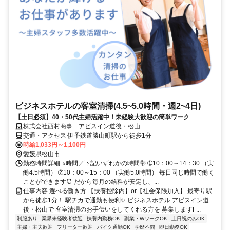
ビジネスホテルの客室清掃(4.5~5.0時間・週2~4日)
【土日必須】40・50代主婦活躍中！未経験大歓迎の簡単ワーク
株式会社西村商事 アビスイン道後・松山
交通・アクセス 伊予鉄道勝山町駅から徒歩1分
時給1,033円～1,100円
愛媛県松山市
勤務時間詳細 ⭐時間／下記いずれかの時間帯 ➀10：00～14：30 （実
働4.5時間） ➁10：00～15：00 （実働5.0時間） 毎日同じ時間で働く
ことができます⏰ だから毎月の給料が安定し、...
仕事内容 選べる働き方 【扶養控除内】or【社会保険加入】 最寄り駅
から徒歩1分！ 駅チカで通勤も便利✨ ビジネスホテル アビスイン道
後・松山で 客室清掃のお手伝いをしてくれる方を 募集します❗ ...
制服あり
業界未経験者歓迎
扶養内勤務OK
副業・WワークOK
土日祝のみOK
主婦・主夫歓迎
フリーター歓迎
バイク通勤OK
学歴不問
即日勤務OK