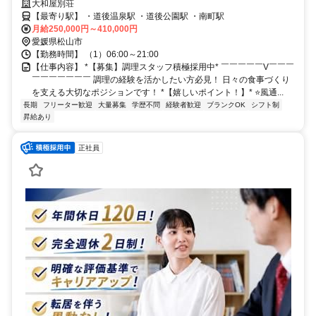
大和屋別荘
【最寄り駅】 ・道後温泉駅 ・道後公園駅 ・南町駅
月給250,000円～410,000円
愛媛県松山市
【勤務時間】 （1）06:00～21:00
【仕事内容】 *【募集】調理スタッフ積極採用中* ￣￣￣￣￣V￣￣￣
￣￣￣￣￣￣￣ 調理の経験を活かしたい方必見！ 日々の食事づくり
を支える大切なポジションです！ *【嬉しいポイント！】* ⭐️風通...
長期
フリーター歓迎
大量募集
学歴不問
経験者歓迎
ブランクOK
シフト制
昇給あり
正社員