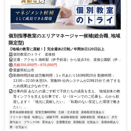
個別指導教室のエリアマネージャー候補(総合職_地域
限定型)
【地域の教育に貢献！】完全週休2日制／年間休日120日以上
個別教室のトライ 道後校
交通・アクセス 南町駅（伊予鉄道）から徒歩3分、道後公園駅（伊予
鉄道）から徒歩6分
月給350,000円～670,000円
愛媛県松山市
勤務時間詳細 総労働時間：1ヶ月あたり163時間20分 勤務時間：
13:00～22:00 休憩1h、実働8h 社内システムが22時15分で 終了する
ため残業は少なめです。
仕事内容 あなたの過ごす町で子供たちの成長を支え、 地域全体の教
育インフラを支える仕事です。 U・Iターンでのご応募も、心から歓
迎します！ 「地元に貢献したい」 「転勤のない安定した環境で働き
たい」...
業界未経験者歓迎
変形労働時間制
主婦・主夫歓迎
資格取得支援あり
フリーター歓迎
転勤なし
経験不問
未経験者歓迎
経験者歓迎
研修あり
夕方
賞与あり
ブランクOK
育休あり
交通費支給
長期歓迎
社割あり
長期休暇あり
寮・社宅あり