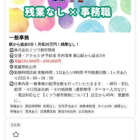
一般事務
駅から徒歩2分！月収20万円！残業なし！
株式会社ミツワ都市開発
交通・アクセス 伊予鉄道 市内電車 勝山駅から徒歩2分
月給191,000円～250,000円
愛媛県松山市
勤務時間詳細 実働時間：1日あたり8時間 平均勤務日数：1ヶ月あた
り23日 9：00～18：00
仕事内容 一般事務の処理全般を行っていただきます。 ・締日・支払
処理 ・小口現金出納 ・その他雑務（書類整理・データー入力など）
・電話対応など 【ミツワ都市開発について】 設⽴から45年、愛媛県
に...
制服あり
固定時間制
転勤なし
住宅手当あり
経験者歓迎
ネイルOK
残業なし
研修あり
育休あり
交通費支給
駅近5分以内
土日祝休み
正社員