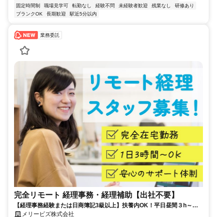
固定時間制
職場見学可
転勤なし
経験不問
未経験者歓迎
残業なし
研修あり
ブランクOK
長期歓迎
駅近5分以内
業務委託
完全リモート 経理事務・経理補助【出社不要】
【経理事務経験または日商簿記3級以上】扶養内OK！平日昼間３h～。
完全在宅で育児・介護中の方も大歓迎♪
メリービズ株式会社