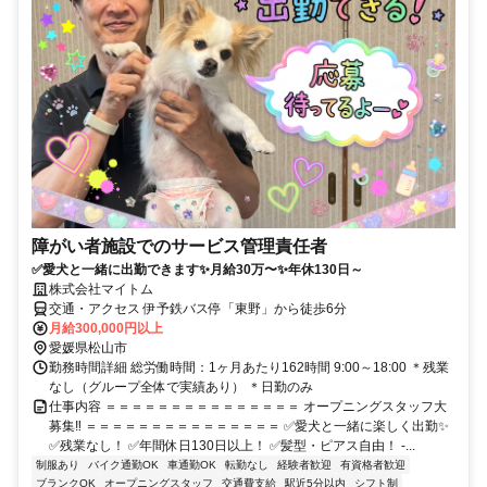
障がい者施設でのサービス管理責任者
✅️愛犬と一緒に出勤できます✨️月給30万〜✨年休130日～
株式会社マイトム
交通・アクセス 伊予鉄バス停「東野」から徒歩6分
月給300,000円以上
愛媛県松山市
勤務時間詳細 総労働時間：1ヶ月あたり162時間 9:00～18:00 ＊残業
なし（グループ全体で実績あり） ＊日勤のみ
仕事内容 ＝＝＝＝＝＝＝＝＝＝＝＝＝＝＝ オープニングスタッフ大
募集‼ ＝＝＝＝＝＝＝＝＝＝＝＝＝＝＝ ✅愛犬と一緒に楽しく出勤✨️
✅残業なし！ ✅年間休日130日以上！ ✅髪型・ピアス自由！ -...
制服あり
バイク通勤OK
車通勤OK
転勤なし
経験者歓迎
有資格者歓迎
ブランクOK
オープニングスタッフ
交通費支給
駅近5分以内
シフト制