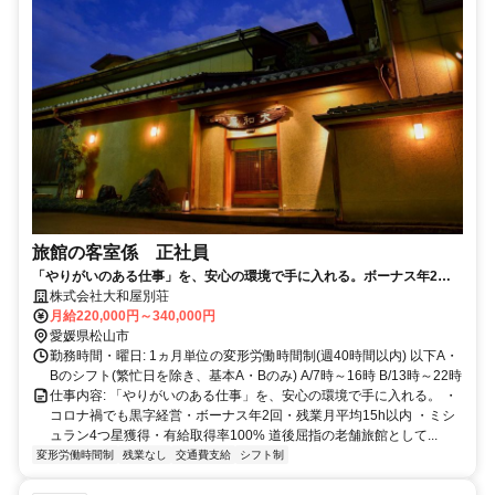
旅館の客室係 正社員
「やりがいのある仕事」を、安心の環境で手に入れる。ボーナス年2
回。残業月平均15h以内。賞与年2回
株式会社大和屋別荘
月給220,000円～340,000円
愛媛県松山市
勤務時間・曜日: 1ヵ月単位の変形労働時間制(週40時間以内) 以下A・
Bのシフト(繁忙日を除き、基本A・Bのみ) A/7時～16時 B/13時～22時
仕事内容: 「やりがいのある仕事」を、安心の環境で手に入れる。 ・
コロナ禍でも黒字経営・ボーナス年2回・残業月平均15h以内 ・ミシ
ュラン4つ星獲得・有給取得率100% 道後屈指の老舗旅館として...
変形労働時間制
残業なし
交通費支給
シフト制