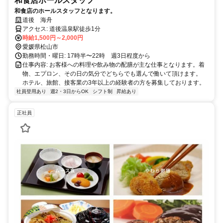
和食店ホールスタッフ
和食店のホールスタッフとなります。
道後 海舟
アクセス: 道後温泉駅徒歩1分
時給1,500円～2,000円
愛媛県松山市
勤務時間・曜日: 17時半〜22時 週3日程度から
仕事内容: お客様への料理や飲み物の配膳が主な仕事となります。着
物、エプロン、その日の気分でどちらでも選んで働いて頂けます。
ホテル、旅館、接客業の3年以上の経験者の方を募集しております。
社員登用あり
週2・3日からOK
シフト制
昇給あり
正社員