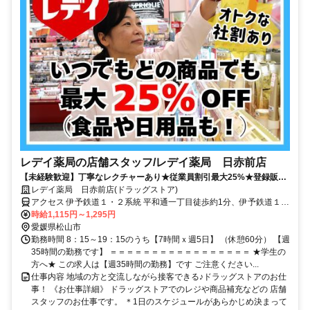
レデイ薬局の店舗スタッフ/レデイ薬局 日赤前店
【未経験歓迎】丁寧なレクチャーあり★従業員割引最大25%★登録販売
者の資格取得サポートあり
レデイ薬局 日赤前店(ドラッグストア)
アクセス 伊予鉄道１・２系統 平和通一丁目徒歩約1分、伊予鉄道１・
２系統 赤十字病院前徒歩約1分、伊予鉄道３系統 上一万徒歩約4分
時給1,115円～1,295円
愛媛県松山市
勤務時間 8：15～19：15のうち【7時間ｘ週5日】 （休憩60分） 【週
35時間の勤務です】 ＝＝＝＝＝＝＝＝＝＝＝＝＝＝＝＝＝ ★学生の
方へ★ この求人は【週35時間の勤務】です ご注意ください...
仕事内容 地域の方と交流しながら接客できる♪ドラッグストアのお仕
事！ 《お仕事詳細》 ドラッグストアでのレジや商品補充などの 店舗
スタッフのお仕事です。 ＊1日のスケジュールがあらかじめ決まって