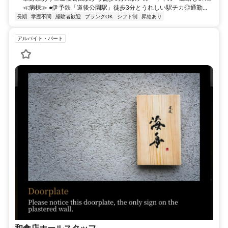
≪病棟≫ ●伊予鉄「道後公園駅」徒歩3分とうれしい駅チカ◎通勤...
長期
学歴不問
経験者歓迎
ブランクOK
シフト制
昇給あり
アルバイト・パート