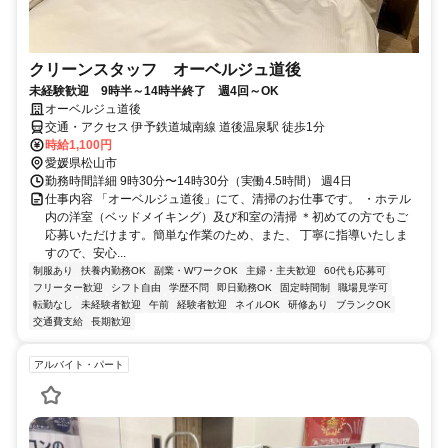
クリーンスタッフ オーベルジュ道後
未経験歓迎 9時半～14時半終了 週4回～OK
オーベルジュ道後
交通・アクセス 伊予鉄道城南線 道後温泉駅 徒歩1分
時給1,100円
愛媛県松山市
勤務時間詳細 9時30分〜14時30分（実働4.5時間） 週4日
仕事内容 「オーベルジュ道後」にて、清掃のお仕事です。 ・ホテル
内の洋室（ベッドメイキング）及び和室の清掃 ＊初めての方でもご
応募いただけます。簡単な作業のため、また、 丁寧に指導いたしま
すので、安心...
制服あり
扶養内勤務OK
副業・WワークOK
主婦・主夫歓迎
60代も応募可
フリーター歓迎
シフト自由
学歴不問
即日勤務OK
固定時間制
職場見学可
転勤なし
未経験者歓迎
午前
経験者歓迎
ネイルOK
研修あり
ブランクOK
交通費支給
長期歓迎
アルバイト・パート