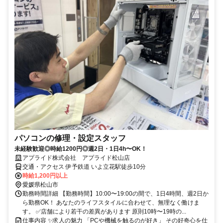
パソコンの修理・設定スタッフ
未経験歓迎◎時給1200円◎週2日・1日4h〜OK！
アプライド株式会社 アプライド松山店
交通・アクセス 伊予鉄道 いよ立花駅徒歩10分
時給1,200円以上
愛媛県松山市
勤務時間詳細 【勤務時間】10:00〜19:00の間で、1日4時間、週2日か
ら勤務OK！ あなたのライフスタイルに合わせて、無理なく働けま
す。 ✅店舗により若干の差異があります 原則10時〜19時の...
仕事内容 ✨求人の魅力 「PCや機械を触るのが好き」 その好奇心を仕