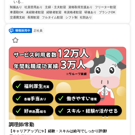
いる...
制服あり
社員登用あり
主婦・主夫歓迎
資格取得支援あり
フリーター歓迎
車通勤OK
未経験者歓迎
経験者歓迎
有資格者歓迎
研修あり
ブランクOK
交通費支給
長期歓迎
フルタイム歓迎
シフト制
社割あり
正社員
調理師/常勤
【キャリアアップに✨】経験・スキルは給与でしっかり評価❗️