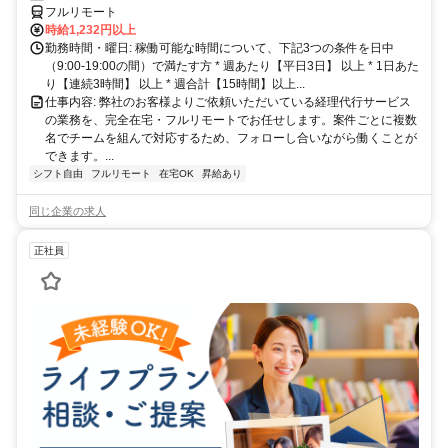
フルリモート
時給1,232円以上
勤務時間・曜日: 稼働可能な時間について、下記3つの条件を日中
（9:00-19:00の間）で満たす方 * 週あたり【平日3日】 以上 * 1日あた
り【連続3時間】 以上 * 週合計【15時間】以上...
仕事内容: 弊社のお客様よりご依頼いただいている経理代行サービス
の業務を、完全在宅・フルリモートでお任せします。案件ごとに複数
名でチームを組んで対応するため、フォローし合いながら働くことが
できます。...
シフト自由
フルリモート
在宅OK
昇給あり
同じ企業の求人
正社員