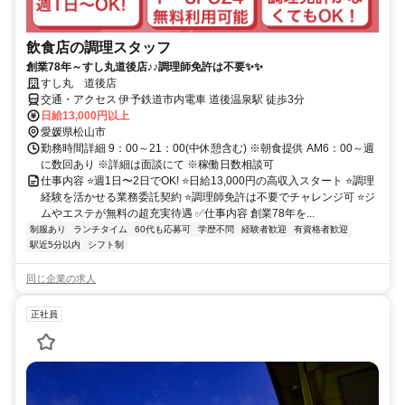
飲食店の調理スタッフ
創業78年～すし丸道後店♪♪調理師免許は不要✨✨
すし丸 道後店
交通・アクセス 伊予鉄道市内電車 道後温泉駅 徒歩3分
日給13,000円以上
愛媛県松山市
勤務時間詳細 9：00～21：00(中休憩含む) ※朝食提供 AM6：00～週
に数回あり ※詳細は面談にて ※稼働日数相談可
仕事内容 ⭐週1日〜2日でOK! ⭐日給13,000円の高収入スタート ⭐調理
経験を活かせる業務委託契約 ⭐調理師免許は不要でチャレンジ可 ⭐ジ
ムやエステが無料の超充実待遇 ✅仕事内容 創業78年を...
制服あり
ランチタイム
60代も応募可
学歴不問
経験者歓迎
有資格者歓迎
駅近5分以内
シフト制
同じ企業の求人
正社員