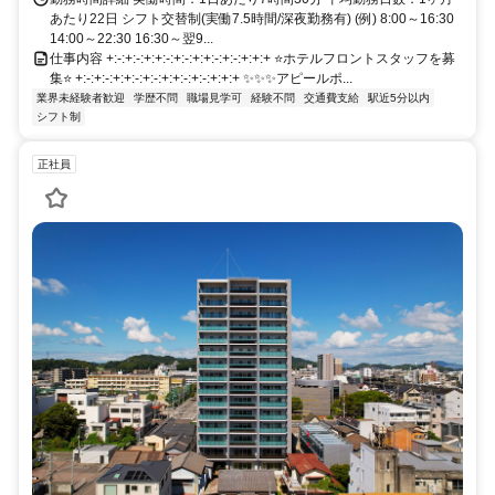
あたり22日 シフト交替制(実働7.5時間/深夜勤務有) (例) 8:00～16:30
14:00～22:30 16:30～翌9...
仕事内容 +:-:+:-:+:+:-:+:-:+:+:-:+:-:+:+:+ ⭐ホテルフロントスタッフを募
集⭐ +:-:+:-:+:+:-:+:-:+:+:-:+:-:+:+:+ ✨✨✨アピールポ...
業界未経験者歓迎
学歴不問
職場見学可
経験不問
交通費支給
駅近5分以内
シフト制
正社員