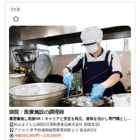
正社員
病院・医療施設の調理師
履歴書無し面接OK！キャリアと安定を両立。資格を活かし専門職として
働きませんか？調理師正社員
松山まどんな病院(日清医療食品株式会社 四国支店)
アクセス 伊予鉄城南線警察署前駅より 徒歩約2分
月給205,000円～230,000円