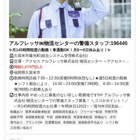
アルフレッサ㈱物流センターの警備スタッフ:196440
✨月145時間程度の勤務！車通勤OK！月8〜9日休みあり！✨
久留米市藤光町(総合システム管理株式会社)
交通・アクセス アルフレッサ株式会社 物流センター ＜アクセス＞南
野伏間バス停から徒歩で6分
時給1,070円以上
福岡県久留米市
勤務時間詳細 7:30～12:30(実働5時間/休憩なし) ★週5日程度の勤務
★シフト都合により、 14:30～23:00(実働7.5時間)、 6:30～14:30(実
働7時間) の勤務もあり
仕事内容 🌱めったに募集のない珍しい勤務地です!!🌱 アルフレッサ株
式会社 物流センターでの警備スタッフ募集！ ＼ココがポイント！／
✅月145時間程度のお仕事！年間休日120日✨ ✅賞与年2回支給...
制服あり
業界未経験者歓迎
資格取得支援あり
フリーター歓迎
学歴不問
経験不問
未経験者歓迎
午前
経験者歓迎
有資格者歓迎
研修あり
夕方
賞与あり
ブランクOK
交通費支給
長期歓迎
資格取得手当あり
シフト制
入社祝い金あり