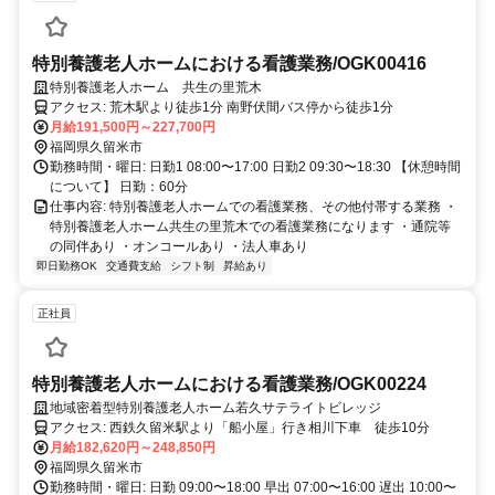
特別養護老人ホームにおける看護業務/OGK00416
特別養護老人ホーム 共生の里荒木
アクセス: 荒木駅より徒歩1分 南野伏間バス停から徒歩1分
月給191,500円～227,700円
福岡県久留米市
勤務時間・曜日: 日勤1 08:00〜17:00 日勤2 09:30〜18:30 【休憩時間
について】 日勤：60分
仕事内容: 特別養護老人ホームでの看護業務、その他付帯する業務 ・
特別養護老人ホーム共生の里荒木での看護業務になります ・通院等
の同伴あり ・オンコールあり ・法人車あり
即日勤務OK
交通費支給
シフト制
昇給あり
正社員
特別養護老人ホームにおける看護業務/OGK00224
地域密着型特別養護老人ホーム若久サテライトビレッジ
アクセス: 西鉄久留米駅より「船小屋」行き相川下車 徒歩10分
月給182,620円～248,850円
福岡県久留米市
勤務時間・曜日: 日勤 09:00〜18:00 早出 07:00〜16:00 遅出 10:00〜