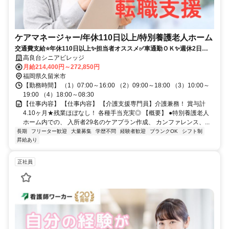
ケアマネージャー/年休110日以上/特別養護老人ホーム
交通費支給⭐️年休110日以上✨担当者オススメ✅️車通勤ＯＫ✨週休2日⭕️
高額求人
高良台シニアビレッジ
月給214,400円～272,850円
福岡県久留米市
【勤務時間】 （1）07:00～16:00 （2）09:00～18:00 （3）10:00～
19:00 （4）18:00～08:30
【仕事内容】 【仕事内容】 【介護支援専門員】介護兼務！ 賞与計
4.10ヶ月★残業ほぼなし！ 各種手当充実◎ 【概要】 ●特別養護老人
ホーム内での、 入所者29名のケアプラン作成、 カンファレンス、...
長期
フリーター歓迎
大量募集
学歴不問
経験者歓迎
ブランクOK
シフト制
昇給あり
正社員