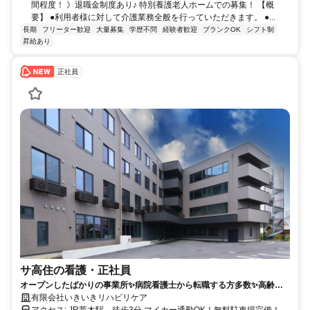
間程度！ 》退職金制度あり♪ 特別養護老人ホームでの募集！ 【概
要】 ●利用者様に対して介護業務全般を行っていただきます。 ●...
長期
フリーター歓迎
大量募集
学歴不問
経験者歓迎
ブランクOK
シフト制
昇給あり
正社員
サ高住の看護・正社員
オープンしたばかりの事業所✨病院看護士から転職する方多数✨高齢者
施設で看護・ケア業務✨
有限会社いきいきリハビリケア