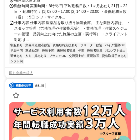
福岡県久留米市
勤務時間 実働時間：8時間/日 平均勤務日数：1ヶ月あたり21日～22
日 ・勤務時間： [1] 08:00～17:00 [2] 14:00～23:00 ・最低勤務日数
（週）：5日 シフトサイクル...
仕事内容 仕事内容 医薬品を取り扱う物流倉庫。 主な業務内容は、 ・
スタッフ管理（労務管理や作業指示等） ・業務管理（作業スケジュ
ール管理・品質向上に向けた施策の企画・実行等） ・クライアント
対応 ま...
制服あり
業界未経験者歓迎
資格取得支援あり
フリーター歓迎
バイク通勤OK
学歴不問
車通勤OK
経験不問
未経験者歓迎
午前
経験者歓迎
月1シフト提出
研修あり
夕方
賞与あり
ブランクOK
交通費支給
長期歓迎
資格取得手当あり
シフト制
同じ企業の求人
正社員