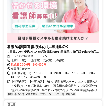
看護師/訪問看護/夜勤なし/車通勤OK
＼日勤のみ✨残業なし／有給取得率100％❗️再雇用70歳⭕駅徒歩10分⭕併
設の施設での訪問看護のお仕事です✨
カレン訪問看護ステーション
【最寄り駅】 ・荒木駅 ・安武駅 ・津福駅
月給260,000円～290,000円
福岡県久留米市
【勤務時間】 1) 07：30～16：30 2) 08：30～17：30 3) 09：30～
18：30 4) 17：00～09：00
【仕事内容】 【仕事内容】 カレン訪問看護ステーション ＼日勤のみ
＊残業なし／有給取得率100％！ 再雇用70歳◎駅徒歩10分◎併設の
施設での訪問看護のお仕事です♪ ●併設の施設にての訪問看護業務◎...
長期
学歴不問
経験者歓迎
ブランクOK
シフト制
昇給あり
正社員