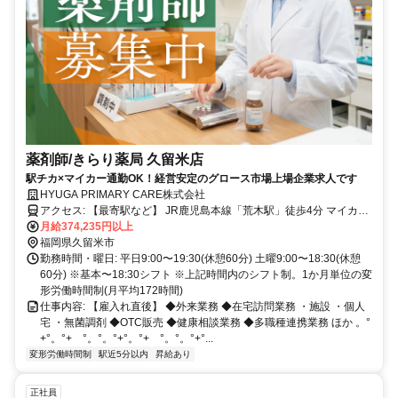
薬剤師/きらり薬局 久留米店
駅チカ×マイカー通勤OK！経営安定のグロース市場上場企業求人です
HYUGA PRIMARY CARE株式会社
アクセス: 【最寄駅など】 JR鹿児島本線「荒木駅」徒歩4分 マイカー
通勤可
月給374,235円以上
福岡県久留米市
勤務時間・曜日: 平日9:00〜19:30(休憩60分) 土曜9:00〜18:30(休憩
60分) ※基本〜18:30シフト ※上記時間内のシフト制。1か月単位の変
形労働時間制(月平均172時間)
仕事内容: 【雇入れ直後】 ◆外来業務 ◆在宅訪問業務 ・施設 ・個人
宅 ・無菌調剤 ◆OTC販売 ◆健康相談業務 ◆多職種連携業務 ほか 。°
+°。°+ °。°。°+°。°+ °。°。°+°...
変形労働時間制
駅近5分以内
昇給あり
正社員