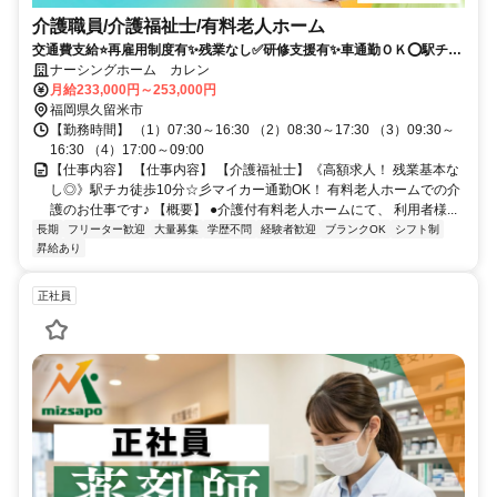
介護職員/介護福祉士/有料老人ホーム
交通費支給⭐️再雇用制度有✨残業なし✅️研修支援有✨車通勤ＯＫ⭕️駅チカ
✨高額求人
ナーシングホーム カレン
月給233,000円～253,000円
福岡県久留米市
【勤務時間】 （1）07:30～16:30 （2）08:30～17:30 （3）09:30～
16:30 （4）17:00～09:00
【仕事内容】 【仕事内容】 【介護福祉士】《高額求人！ 残業基本な
し◎》駅チカ徒歩10分☆彡マイカー通勤OK！ 有料老人ホームでの介
護のお仕事です♪ 【概要】 ●介護付有料老人ホームにて、 利用者様...
長期
フリーター歓迎
大量募集
学歴不問
経験者歓迎
ブランクOK
シフト制
昇給あり
正社員