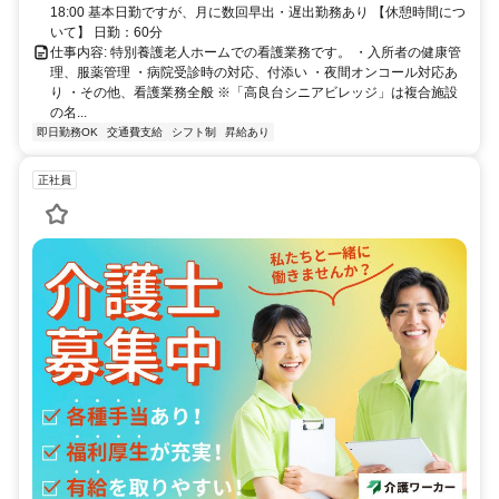
18:00 基本日勤ですが、月に数回早出・遅出勤務あり 【休憩時間につ
いて】 日勤：60分
仕事内容: 特別養護老人ホームでの看護業務です。 ・入所者の健康管
理、服薬管理 ・病院受診時の対応、付添い ・夜間オンコール対応あ
り ・その他、看護業務全般 ※「高良台シニアビレッジ」は複合施設
の名...
即日勤務OK
交通費支給
シフト制
昇給あり
正社員