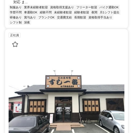
対応 ま...
制服あり
業界未経験者歓迎
資格取得支援あり
フリーター歓迎
バイク通勤OK
学歴不問
車通勤OK
経験不問
未経験者歓迎
経験者歓迎
夜間
月1シフト提出
研修あり
賞与あり
ブランクOK
交通費支給
長期歓迎
資格取得手当あり
シフト制
深夜
正社員