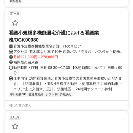
賞与あり
正社員
看護小規模多機能居宅介護における看護業
務/OGK00080
看護小規模多機能型居宅介護 ゆのそピア
アクセス: 荒木駅より車で10分 西鉄バス「高良台」バス停から徒歩8
分 ［アクセス詳細］ https://www.kyueikai.jp/pages/125/
月給221,300円～278,000円
福岡県久留米市
勤務時間・曜日: 日勤 08:30〜17:30 【休憩時間について】 日勤：60
分
仕事内容: 訪問看護業務と看護小規模での看護業務を兼務いただきま
す。 【訪問看護】 ・週3-4日程度の勤務 ・使用車種:主に軽自動車 ・
エリア:主に久留米、広川、筑後地区 ・24時間オンコール体制...
即日勤務OK
交通費支給
シフト制
昇給あり
同じ企業の求人
正社員