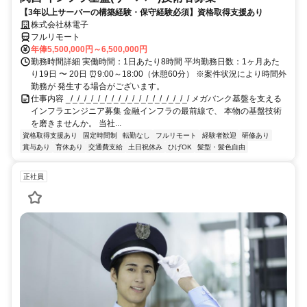
【3年以上サーバーの構築経験・保守経験必須】資格取得支援あり
株式会社林電子
フルリモート
年俸5,500,000円～6,500,000円
勤務時間詳細 実働時間：1日あたり8時間 平均勤務日数：1ヶ月あた
り19日 〜 20日 ⏰9:00～18:00（休憩60分） ※案件状況により時間外
勤務が 発生する場合がございます。
仕事内容 _/_/_/_/_/_/_/_/_/_/_/_/_/_/_/_/_/_/ メガバンク基盤を支える
インフラエンジニア募集 金融インフラの最前線で、 本物の基盤技術
を磨きませんか。 当社...
資格取得支援あり
固定時間制
転勤なし
フルリモート
経験者歓迎
研修あり
賞与あり
育休あり
交通費支給
土日祝休み
ひげOK
髪型・髪色自由
正社員