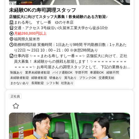
未経験OKの寿司調理スタッフ
店舗拡大に向けてスタッフ大募集！飲食経験のある方歓迎♪
まわる寿し すし一番 ゆのそ本店
交通・アクセス 3号線沿い/久留米工業大学から徒歩10分
月給260,000円以上
福岡県久留米市
勤務時間詳細 実働時間：1日あたり9時間 平均勤務日数：1ヶ月あた
り22日 〜 23日 10：00～21：00 ※休憩2時間あり
仕事内容 ✨＝＝まわる寿し すし一番＝＝✨ 店舗拡大に向けて、正社
員大募集！ 未経験からの挑戦も歓迎します！ ✨＝＝＝＝＝＝＝＝＝
＝＝＝＝＝✨ お寿司屋さんの調理スタッフとして、 下記の業務をお...
制服あり
業界未経験者歓迎
バイク通勤OK
学歴不問
車通勤OK
経験不問
未経験者歓迎
経験者歓迎
研修あり
賞与あり
ブランクOK
交通費支給
まかないあり
長期歓迎
シフト制
社割あり
正社員