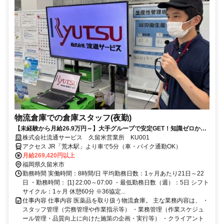
物流倉庫での倉庫スタッフ(夜勤)
【未経験から月給26.9万円～】大手グループで安定GET！知識ゼロから
始める「じっくり育成型」の倉庫管理
株式会社流通サービス 久留米営業所 KU001
アクセス JR「荒木駅」より車で5分（車・バイク通勤OK）
月給269,420円以上
福岡県久留米市
勤務時間 実働時間：8時間/日 平均勤務日数：1ヶ月あたり21日～22
日 ・勤務時間： [1] 22:00～07:00 ・最低勤務日数（週）：5日 シフト
サイクル：1ヶ月 休憩60分 ※36協定...
仕事内容 仕事内容 医薬品を取り扱う物流倉庫。 主な業務内容は、 ・
スタッフ管理（労務管理や作業指示等） ・業務管理（作業スケジュ
ール管理・品質向上に向けた施策の企画・実行等） ・クライアント