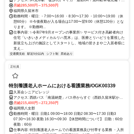
アクセス: JR荒木駅 徒歩3分 マイカー通勤OK！無料駐車場完備！✨
---------------------------------------
月給285,500円～375,500円
福岡県久留米市
勤務時間・曜日: ・7:00〜16:00 ・8:30〜17:30 ・10:00〜19:00 （休
憩60分） ※今後夜勤が入る場合は17:00〜翌9:00（休憩120分）とな
ります。 ※勤務時...
仕事内容: ✨令和7年9月オープンの事業所✨ サービス付き高齢者向け
住宅「いきいきメディカルリハ荒木」は、医療とリハビリを重視した
新規立ち上げの施設としてスタートし、地域の皆さまやご入居者様に
支え...
交通費支給
駅近5分以内
シフト制
昇給あり
正社員
特別養護老人ホームにおける看護業務/OGK00339
久英会シニアビレッジ
アクセス: 西鉄バス「南湯納楚」バス停からすぐ（西鉄久留米駅から
20分程度）
月給215,400円～272,350円
福岡県八女郡
勤務時間・曜日: 日勤1 09:00〜18:00 日勤2 08:30〜17:30 日勤3
07:30〜16:30 夜勤 16:30〜09:30 【休憩時間について】 日勤：60分
夜勤：60分
仕事内容: 特別養護老人ホームでの看護業務及び付帯する業務 ・入所