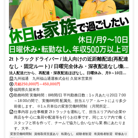
2t トラックドライバー / 法人向けの近距離配送(再配達
なし・固定ルート) / 日曜完全休み・深夜配送なし/集配
法人配送だから、再配達・深夜配送ほぼなし。日曜休み、月9～10日休
ﾄﾞﾗｲﾊﾞｰ2t(正社員)
み、転勤無と働きやすい環境
九州福通 九州福山通運株式会社 久留米営業所
月給250,000円～450,000円
福岡県久留米市
勤務時間 実働時間：8時間/日 平均勤務日数：1ヶ月あたり20日 7:00
～18:00の間で、実働8時間 配属先、担当エリア・ルートにより多少
前後します。 ※1ヵ月単位の変形労働時間制 （月間所定...
仕事内容 お仕事概要 2tトラックを運転して、担当エリア内の企業や
商店を中 心に集荷や配達等を行うお仕事です。同じエリア内で働 く
スタッフと班を作って、チームで協力し合いながら業 務にあたりま
す。大半...
変形労働時間制
資格取得支援あり
転勤なし
経験者歓迎
有資格者歓迎
研修あり