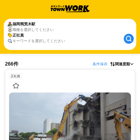
福岡県
荒木駅
職種を選択してください
正社員
キーワードを選択してください
266件
条件保存
関連度順
正社員