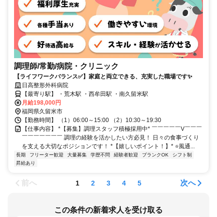
調理師/常勤/病院・クリニック
【ライフワークバランス✅️】家庭と両立できる、充実した職場です✨
日高整形外科病院
【最寄り駅】 ・荒木駅 ・西牟田駅 ・南久留米駅
月給198,000円
福岡県久留米市
【勤務時間】 （1）06:00～15:00 （2）10:30～19:30
【仕事内容】 *【募集】調理スタッフ積極採用中* ￣￣￣￣￣V￣￣￣
￣￣￣￣￣￣￣ 調理の経験を活かしたい方必見！ 日々の食事づくり
を支える大切なポジションです！ *【嬉しいポイント！】* ⭐️風通...
長期
フリーター歓迎
大量募集
学歴不問
経験者歓迎
ブランクOK
シフト制
昇給あり
前へ
次へ
1
2
3
4
5
この条件の新着求人を受け取る