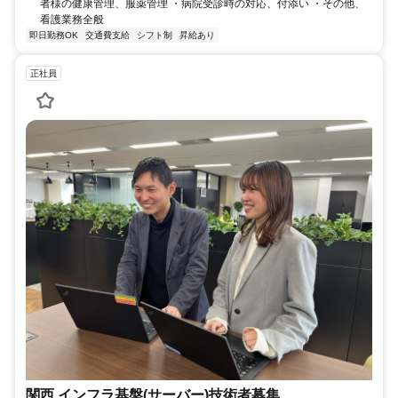
者様の健康管理、服薬管理 ・病院受診時の対応、付添い ・その他、
看護業務全般
即日勤務OK
交通費支給
シフト制
昇給あり
正社員
関西 インフラ基盤(サーバー)技術者募集