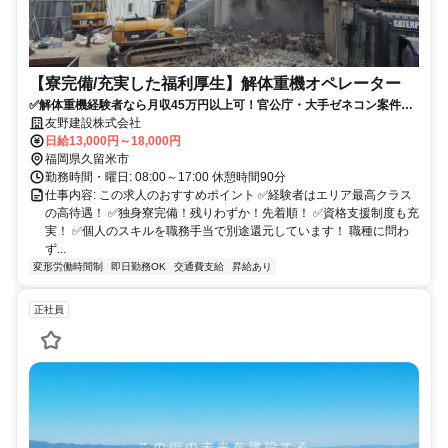
【寮完備/充実した福利厚生】解体重機オペレーター
✅解体重機経験者なら月収45万円以上可！官公庁・大手ゼネコン案件多
数！独身寮あり！定員残り2名！✨
友野建設株式会社
日給13,000円～18,000円
福岡県久留米市
勤務時間・曜日: 08:00～17:00 休憩時間90分
仕事内容: この求人のおすすめポイント ✅経験者はエリア最高クラス
の高待遇！ ✅独身寮完備！残りわずか！先着順！ ✅資格支援制度も充
実！ ✅個人のスキルを職務手当で別途還元しています！ 職種に問わ
ず...
変形労働時間制
即日勤務OK
交通費支給
昇給あり
正社員