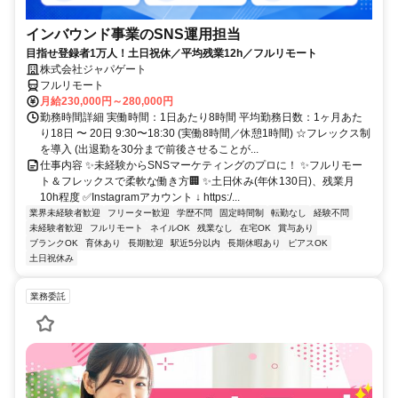
インバウンド事業のSNS運用担当
目指せ登録者1万人！土日祝休／平均残業12h／フルリモート
株式会社ジャパゲート
フルリモート
月給230,000円～280,000円
勤務時間詳細 実働時間：1日あたり8時間 平均勤務日数：1ヶ月あた
り18日 〜 20日 9:30〜18:30 (実働8時間／休憩1時間) ☆フレックス制
を導入 (出退勤を30分まで前後させることが...
仕事内容 ✨未経験からSNSマーケティングのプロに！ ✨フルリモー
ト＆フレックスで柔軟な働き方🏢 ✨土日休み(年休130日)、残業月
10h程度 ✅Instagramアカウント ↓ https:/...
業界未経験者歓迎
フリーター歓迎
学歴不問
固定時間制
転勤なし
経験不問
未経験者歓迎
フルリモート
ネイルOK
残業なし
在宅OK
賞与あり
ブランクOK
育休あり
長期歓迎
駅近5分以内
長期休暇あり
ピアスOK
土日祝休み
業務委託