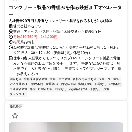
コンクリート製品の骨組みを作る鉄筋加工オペレータ
ー
入社祝金20万円！身近なコンクリート製品を作るやりがい抜群◎
株式会社ハセガワ
交通・アクセス バス停下稲童／太陽交通から徒歩約3分
月給210,750円～241,200円
福岡県行橋市
勤務時間詳細 実働時間：1日あたり8時間 平均勤務日数：1ヶ月あた
り21日 8：30～17：30（実働8時間／休憩60分）
仕事内容 未経験からモノづくりのプロへ！コンクリート製品の骨組
みとなる鉄筋の加工作業をお任せします。 特別な知識や経験は一切
不要です！入社後約1ヶ月間は、先輩スタッフがマンツーマンで丁寧
にお教えするの...
制服あり
業界未経験者歓迎
主婦・主夫歓迎
資格取得支援あり
フリーター歓迎
バイク通勤OK
学歴不問
車通勤OK
固定時間制
職場見学可
転勤なし
経験不問
未経験者歓迎
午前
経験者歓迎
残業なし
有資格者歓迎
研修あり
夕方
ブランクOK
業務委託