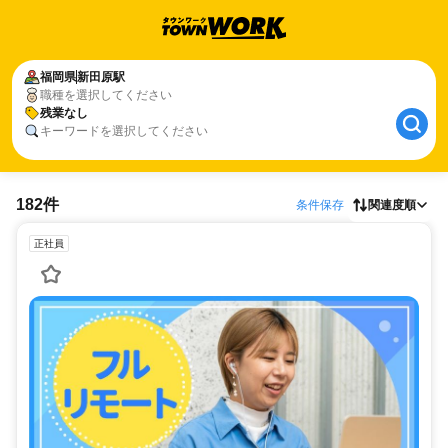
福岡県
新田原駅
職種を選択してください
残業なし
キーワードを選択してください
182件
条件保存
関連度順
正社員