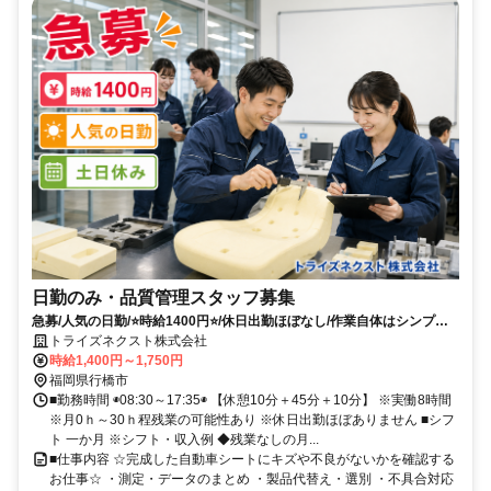
日勤のみ・品質管理スタッフ募集
急募/人気の日勤/⭐時給1400円⭐/休日出勤ほぼなし/作業自体はシンプル
な品質管理作業/渋滞なく通勤可能/駐車場から職場まで徒歩2分/たっぷり
トライズネクスト株式会社
休める長期休暇あり/職場見学も随時可能です
時給1,400円～1,750円
福岡県行橋市
■勤務時間 ◉08:30～17:35◉ 【休憩10分＋45分＋10分】 ※実働8時間
※月0ｈ～30ｈ程残業の可能性あり ※休日出勤ほぼありません ■シフ
ト 一か月 ※シフト・収入例 ◆残業なしの月...
■仕事内容 ☆完成した自動車シートにキズや不良がないかを確認する
お仕事☆ ・測定・データのまとめ ・製品代替え・選別 ・不具合対応