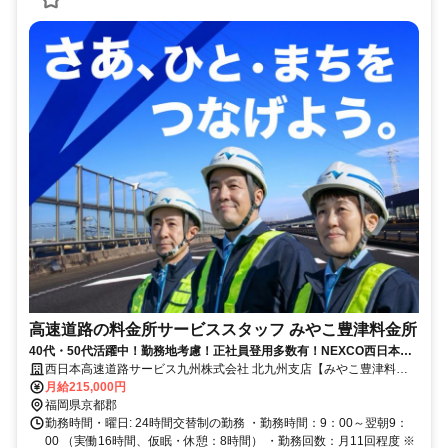
高速道路の料金所サービススタッフ みやこ豊津料金所
40代・50代活躍中！勤務地考慮！正社員登用多数有！NEXCO西日本
100％出資のグループ会社です！
西日本高速道路サービス九州株式会社 北九州支店【みやこ豊津料金
所】
月給215,000円
福岡県京都郡
勤務時間・曜日: 24時間交替制の勤務 ・勤務時間：9：00～翌朝9：
00 （実働16時間、仮眠・休憩：8時間） ・勤務回数：月11回程度 ※