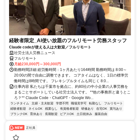
経験者限定_AI使い放題のフルリモート労務スタッフ
Claude codeが使える人は大歓迎／フルリモート
社労士法人労務ニュース
フルリモート
月給230,000円～300,000円
勤務時間詳細 総労働時間：1ヶ月あたり164時間 勤務時間は 8:00～
20:00の間で自由に調整できます。 コアタイムはなく、1日の標準労
働時間は8時間です。 フレキシブルタイムも同じく 8:0...
仕事内容 私たちは千葉市を拠点に、約80社の中小企業の人事労務を
まるごとサポートしている社労士法人です。 **他の事務所と違うとこ
ろ？** Claude Code・ChatGPT・Google Wo...
ランチタイム
主婦・主夫歓迎
学歴不問
職場見学可
転勤なし
フルリモート
経験者歓迎
ネイルOK
残業なし
有資格者歓迎
研修あり
在宅OK
賞与あり
ブランクOK
育休あり
長期歓迎
ピアスOK
土日祝休み
服装自由
正社員