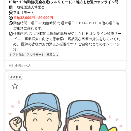
10時〜19時勤務/完全在宅(フルリモート)・地方も歓迎のオンライン問診
業務
一般社団法人博愛会
フルリモート
日給32,000円～80,000円
勤務時間・曜日: ✅勤務時間 毎週木曜日 10:00～19:00 ※他の曜日も
ご相談に乗れます。
仕事内容: スキマ時間に医師の診察が受けられる オンライン診療サー
ビス。 事業拡大に向けて患者様に 高品質な医療の提供をしていくた
め、 医師の皆様のお力添えが必要です！ ご自宅などでのオンライン
診...
シフト自由
フルリモート
残業なし
同じ企業の求人
派遣社員