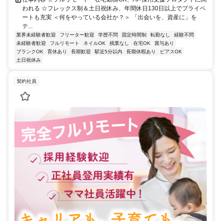
われる ☆フレックス制＆土日祝休み、年間休日130日以上でプライベ
ートも充実 ＜何をやっている会社か？＞ 「出会いを、資産に」を
テ...
業界未経験者歓迎
フリーター歓迎
学歴不問
固定時間制
転勤なし
経験不問
未経験者歓迎
フルリモート
ネイルOK
残業なし
在宅OK
賞与あり
ブランクOK
育休あり
長期歓迎
駅近5分以内
長期休暇あり
ピアスOK
土日祝休み
契約社員