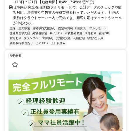
り18日 〜 21日 【勤務時間】8:45~17:45(休憩60分)
仕事内容 完全在宅勤務(フルリモート)で、会計データのチェックや顧
客対応、決算書や申告書の作成業務を行っていただきます。 社内の
業務はクラウドサーバー内で完結でき、顧客対応はチャットやメール
が中心なの...
主婦・主夫歓迎
資格取得支援あり
固定時間制
転勤なし
フルリモート
交通費全額支給
経験者歓迎
ネイルOK
有資格者歓迎
研修あり
在宅OK
賞与あり
ブランクOK
育休あり
交通費支給
長期歓迎
駅近5分以内
資格取得手当あり
ピアスOK
土日祝休み
契約社員