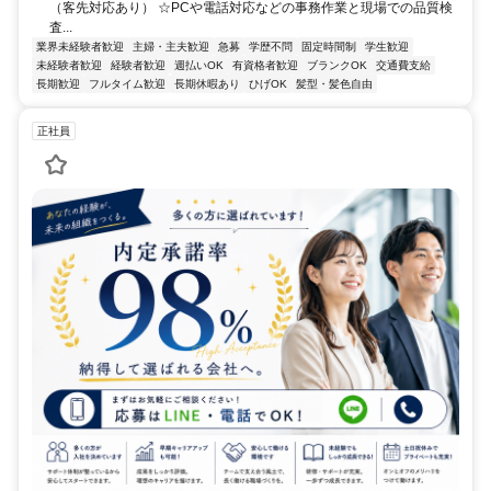
（客先対応あり） ☆PCや電話対応などの事務作業と現場での品質検
査...
業界未経験者歓迎
主婦・主夫歓迎
急募
学歴不問
固定時間制
学生歓迎
未経験者歓迎
経験者歓迎
週払いOK
有資格者歓迎
ブランクOK
交通費支給
長期歓迎
フルタイム歓迎
長期休暇あり
ひげOK
髪型・髪色自由
正社員