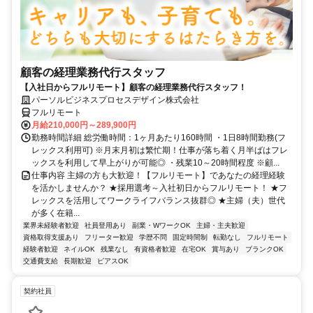
顧客の経理業務代行スタッフ
【入社日からフルリモート】顧客の経理業務代行スタッフ！
パーソルビジネスプロセスデザイン株式会社
フルリモート
月給210,000円～289,900円
勤務時間詳細 総労働時間：1ヶ月あたり160時間 ・1日8時間勤務(フ
レックス利用可) ※月末月初は繁忙期！仕事が落ち着く月半ばはフレ
ックスを利用して早上がりが可能◎ ・残業10～20時間程度 ※顧...
仕事内容 主婦の方も大歓迎！【フルリモート】であなたの経理経験
を活かしませんか？ ★採用選考～入社初日からフルリモート！ ★フ
レックスを活用してワークライフバランス抜群◎ ★主婦（夫）世代
が多く在籍...
業界未経験者歓迎
社員登用あり
副業・WワークOK
主婦・主夫歓迎
資格取得支援あり
フリーター歓迎
学歴不問
固定時間制
転勤なし
フルリモート
経験者歓迎
ネイルOK
残業なし
有資格者歓迎
在宅OK
賞与あり
ブランクOK
交通費支給
長期歓迎
ピアスOK
契約社員