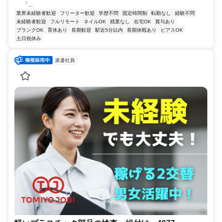
「...
業界未経験者歓迎
フリーター歓迎
学歴不問
固定時間制
転勤なし
経験不問
未経験者歓迎
フルリモート
ネイルOK
残業なし
在宅OK
賞与あり
ブランクOK
育休あり
長期歓迎
駅近5分以内
長期休暇あり
ピアスOK
土日祝休み
派遣社員