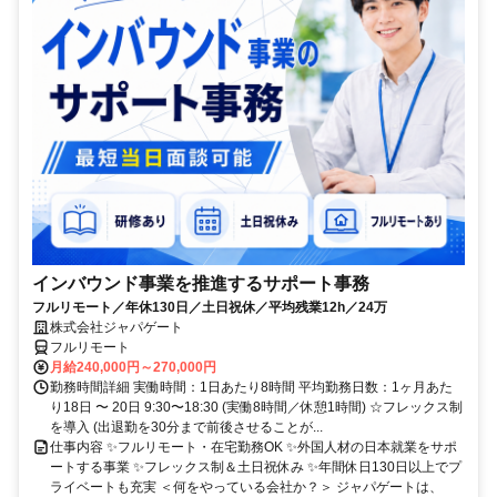
インバウンド事業を推進するサポート事務
フルリモート／年休130日／土日祝休／平均残業12h／24万
株式会社ジャパゲート
フルリモート
月給240,000円～270,000円
勤務時間詳細 実働時間：1日あたり8時間 平均勤務日数：1ヶ月あた
り18日 〜 20日 9:30〜18:30 (実働8時間／休憩1時間) ☆フレックス制
を導入 (出退勤を30分まで前後させることが...
仕事内容 ✨フルリモート・在宅勤務OK ✨外国人材の日本就業をサポ
ートする事業 ✨フレックス制＆土日祝休み ✨年間休日130日以上でプ
ライベートも充実 ＜何をやっている会社か？＞ ジャパゲートは、