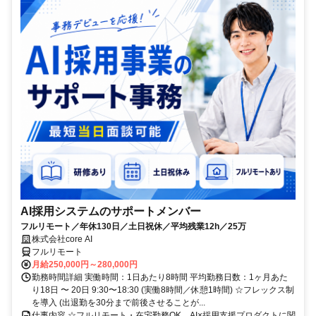
AI採用システムのサポートメンバー
フルリモート／年休130日／土日祝休／平均残業12h／25万
株式会社core AI
フルリモート
月給250,000円～280,000円
勤務時間詳細 実働時間：1日あたり8時間 平均勤務日数：1ヶ月あた
り18日 〜 20日 9:30〜18:30 (実働8時間／休憩1時間) ☆フレックス制
を導入 (出退勤を30分まで前後させることが...
仕事内容 ☆フルリモート・在宅勤務OK、AI×採用支援プロダクトに関