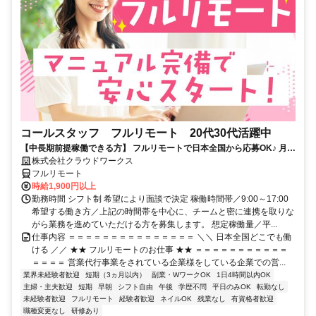
コールスタッフ フルリモート 20代30代活躍中
【中長期前提稼働できる方】 フルリモートで日本全国から応募OK♪ 月稼
働80時間で安定収入！
株式会社クラウドワークス
フルリモート
時給1,900円以上
勤務時間 シフト制 希望により面談で決定 稼働時間帯／9:00～17:00
希望する働き方／上記の時間帯を中心に、チームと密に連携を取りな
がら業務を進めていただける方を募集します。 想定稼働量／平...
仕事内容 ＝＝＝＝＝＝＝＝＝＝＝＝＝＝＝ ＼＼ 日本全国どこでも働
ける ／／ ★★ フルリモートのお仕事 ★★ ＝＝＝＝＝＝＝＝＝＝＝
＝＝＝＝ 営業代行事業をされている企業様をしている企業での営...
業界未経験者歓迎
短期（3ヵ月以内）
副業・WワークOK
1日4時間以内OK
主婦・主夫歓迎
短期
早朝
シフト自由
午後
学歴不問
平日のみOK
転勤なし
未経験者歓迎
フルリモート
経験者歓迎
ネイルOK
残業なし
有資格者歓迎
職種変更なし
研修あり