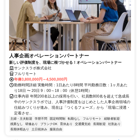
人事企画オペレーションパートナー
新しい評価制度を、現場に根づかせる！オペレーションパートナー
サンクスラボ株式会社
フルリモート
年俸3,800,000円～4,500,000円
勤務時間詳細 実働時間：1日あたり8時間 平均勤務日数：1ヶ月あた
り18日 〜 20日 9：00～18：00（休憩1時間）
仕事内容 年間200名以上の採用を行い、社員数800名を超えて急成長
中のサンクスラボでは、人事評価制度をはじめとした人事企画領域の
仕組みづくりが進み、現在は「つくるフェーズ」から「現場に浸透・
定着させ...
主婦・主夫歓迎
学歴不問
固定時間制
転勤なし
フルリモート
経験者歓迎
残業なし
研修あり
ブランクOK
育休あり
交通費支給
長期歓迎
社割あり
長期休暇あり
土日祝休み
服装自由