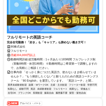
フルリモートの英語コーチ
完全在宅勤務！「好き」も「キャリア」も諦めない働き方可！
90株式会社
フルリモート
月給304,000円以上
勤務時間詳細 総労働時間：1ヶ月あたり165時間 フルフレックス制
（実働8時間・休憩1時間） ※勤務時間はご希望第一で調整しますの
で、お気軽にご相談ください。
仕事内容 「せっかく身につけた英語力、使わないまま眠らせていま
せんか？」 “もう挫折したくない”と願う人のための英語コーチングス
クール 「90 English」を運営しています。 「英語コーチ」と聞...
業界未経験者歓迎
副業・WワークOK
主婦・主夫歓迎
フリーター歓迎
学歴不問
転勤なし
経験不問
英語
未経験者歓迎
フルリモート
残業なし
研修あり
在宅OK
ブランクOK
長期歓迎
服装自由
履歴書不要
髪型・髪色自由
アルバイト・パート