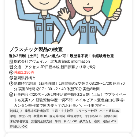
プラスチック製品の検査
週休2日制（土日）日払い週払い可！履歴書不要！未経験者歓迎
株式会社アヴェイル 北九古賀job information
交通・アクセス JR日豊本線 新田原駅より車で6分
時給1,250円
福岡県行橋市
勤務時間詳細 【勤務時間】1週間毎の2交替 ①08:20〜17:30 休憩70
分 実働8時間 ②17：30～2：40 休憩70分 実働8時間
仕事内容 ◎20代～50代男性活躍中!!週休2日制（土日）でプライベー
トも充実♪ ／ 経験資格学歴一切不問!! ネイルピアス髪色自由な職場♪
カンタン軽作業で体力要らずのお仕事♪ ＼ ～仕事内容～...
制服あり
業界未経験者歓迎
主婦・主夫歓迎
フリーター歓迎
バイク通勤OK
早朝
学歴不問
車通勤OK
固定時間制
職場見学可
平日のみOK
経験不問
未経験者歓迎
交通費全額支給
午前
ネイルOK
残業なし
夜間
週払いOK
即日払いOK