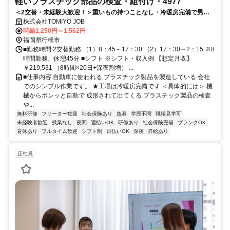
軽いプラスチック部品の検査・組付け・4977
＜2交替・未経験大歓迎！＞重いもの持つことなし・冷暖房完備で男女
共に働きやすい職場！工場勤務がはじめての方も歓迎！
株式会社TOMIYO JOB
時給1,250円～1,562円
福岡県行橋市
■勤務時間 2交替勤務 （1）8：45～17：30 （2）17：30～2：15 ※8
時間勤務、休憩45分 ■シフト ※シフト・収入例 【想定月収】
￥219,531 （8時間×20日+深夜割増） ...
■仕事内容 自動車に使われる プラスチック製品を製造している 会社
でのシンプル作業です。 ★工場は冷暖房完備です ＜具体的には＞ 機
械からポンッと自動で 成形されて出てくる プラスチック製品の検査
や...
無料研修
フリーター歓迎
社会保険あり
急募
学歴不問
職場見学可
未経験者歓迎
残業なし
夜間
週払いOK
研修あり
社会保険完備
ブランクOK
育休あり
フルタイム歓迎
シフト制
日払いOK
深夜
昇給あり
正社員