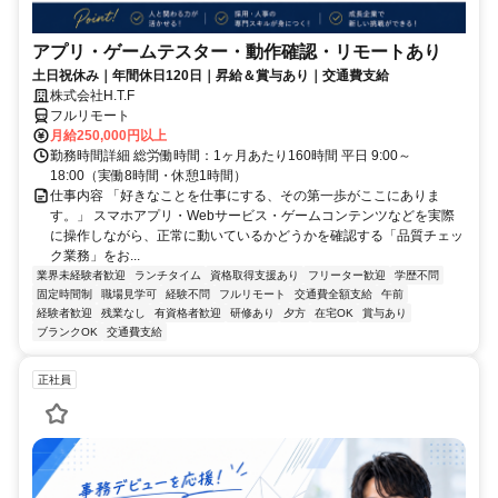
アプリ・ゲームテスター・動作確認・リモートあり
土日祝休み｜年間休日120日｜昇給＆賞与あり｜交通費支給
株式会社H.T.F
フルリモート
月給250,000円以上
勤務時間詳細 総労働時間：1ヶ月あたり160時間 平日 9:00～
18:00（実働8時間・休憩1時間）
仕事内容 「好きなことを仕事にする、その第一歩がここにありま
す。」 スマホアプリ・Webサービス・ゲームコンテンツなどを実際
に操作しながら、正常に動いているかどうかを確認する「品質チェッ
ク業務」をお...
業界未経験者歓迎
ランチタイム
資格取得支援あり
フリーター歓迎
学歴不問
固定時間制
職場見学可
経験不問
フルリモート
交通費全額支給
午前
経験者歓迎
残業なし
有資格者歓迎
研修あり
夕方
在宅OK
賞与あり
ブランクOK
交通費支給
正社員