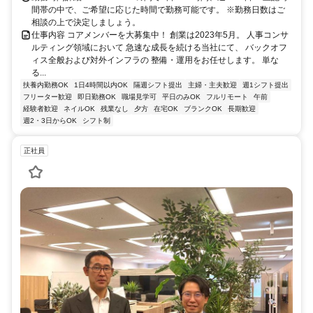
間帯の中で、ご希望に応じた時間で勤務可能です。 ※勤務日数はご
相談の上で決定しましょう。
仕事内容 コアメンバーを大募集中！ 創業は2023年5月。 人事コンサ
ルティング領域において 急速な成長を続ける当社にて、 バックオフ
ィス全般および対外インフラの 整備・運用をお任せします。 単な
る...
扶養内勤務OK
1日4時間以内OK
隔週シフト提出
主婦・主夫歓迎
週1シフト提出
フリーター歓迎
即日勤務OK
職場見学可
平日のみOK
フルリモート
午前
経験者歓迎
ネイルOK
残業なし
夕方
在宅OK
ブランクOK
長期歓迎
週2・3日からOK
シフト制
正社員