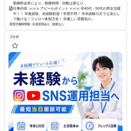
勤務料金所により、勤務時間・回数は異なり...
仕事内容: ≫≫≫ アピールポイント ≪≪≪ ⦿40代・50代の男女活躍
中！！ ⦿無資格、未経験歓迎！学歴不問！ ⦿未経験の方でも安心し
て働ける！フォロー体制万全！ ⦿優しい雰囲気の...
変形労働時間制
社員登用あり
残業なし
正社員