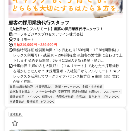
顧客の採用業務代行スタッフ
【入社日からフルリモート】顧客の採用業務代行スタッフ！
パーソルビジネスプロセスデザイン株式会社
フルリモート
月給210,000円～289,900円
勤務時間詳細 総労働時間：1ヶ月あたり160時間 ・1日8時間勤務(フ
レックス利用可) ・残業10～20時間程度 ※顧客の繁忙期に合わせて上
下します 契約更新期間：6か月に1回の更新 (希望・能力...
仕事内容 主婦の方も大歓迎！【フルリモート】であなたの採用経験
を活かしませんか？ ★採用選考～入社初日からフルリモート！ ★フ
レックスを活用してワークライフバランス抜群◎ ★主婦（夫）世代
が多く在籍...
業界未経験者歓迎
社員登用あり
副業・WワークOK
主婦・主夫歓迎
資格取得支援あり
フリーター歓迎
学歴不問
固定時間制
転勤なし
フルリモート
経験者歓迎
ネイルOK
残業なし
有資格者歓迎
在宅OK
賞与あり
ブランクOK
交通費支給
長期歓迎
ピアスOK
派遣社員