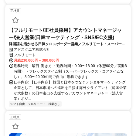
正社員
【フルリモート/正社員採用】アカウントマネージャ
ー/法人営業(日韓マーケティング・SNS/EC支援)
韓国語を活かせる日韓クロスボーダー営業／フルリモート・スーパーフ
レックス
アドスクエア株式会社
フルリモート
月給230,000円～380,000円
勤務時間・曜日: 働き方 ・勤務時間：9:00〜18:00（休憩60分／実働8
時間） ・フレックスタイム制（スーパーフレックス・コアタイムな
し）。8:00〜20:00の間で自由に勤務できます ...
仕事内容: 【仕事内容】 韓国と日本をつなぐデジタルマーケティング
企業として、日本市場への進出を目指す海外クライアント（韓国企業
が大多数）の日本進出を支援するアカウントマネージャー（法人営
業）ポジ...
シフト自由
フルリモート
残業なし
正社員