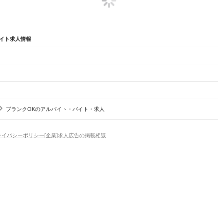
イト求人情報
辺
ガチャガチャ
犬カフェ
ブランクOKのアルバイト・バイト・求人
賀川市
喜多方市
相馬市
二本松市
田村市
南相馬市
伊達市
本宮市
伊達郡
安達郡
岩瀬郡
南会津郡
耶
石駅
須賀川駅
安積永盛駅
郡山駅
日和田駅
五百川駅
本宮駅
杉田駅
二本松駅
安達駅
松川駅
金谷川
ライバシーポリシー
[企業]求人広告の掲載相談
場
精肉・鮮魚加工
給食調理
パン屋（ベーカリー）
フードカウンター販売員
バー（BAR）・
・髪色自由
ひげOK
ネイルOK
ピアスOK
履歴書不要
オープニングスタッフ
留学生・外国人活躍
）
駅
中山宿駅
上戸駅
猪苗代湖畔駅
関都駅
川桁駅
猪苗代駅
翁島駅
磐梯町駅
東長原駅
広田駅
会津若
トセールス
コンビニ
フードカウンター販売員
アパレル
家電量販店・携帯販売（携帯ショップ
日からOK
週4日以上OK
時間や曜日が選べる・シフト自由
固定時間・固定シフト制
シフト制
駅
喜多方駅
山都駅
荻野駅
尾登駅
野沢駅
上野尻駅
徳沢駅
アミューズメントスタッフ
パチンコ・スロット
その他旅行・レジャー・イベント
の仕事
深夜の仕事
1日4時間以内OK
フルタイム歓迎
残業なし