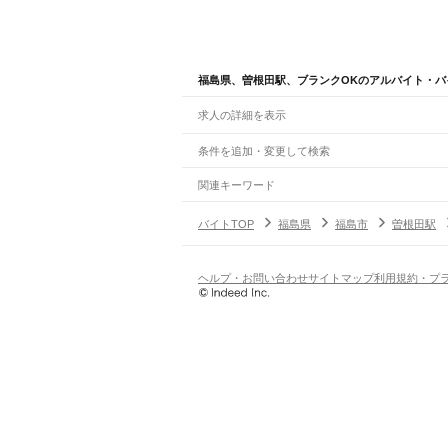
福島県、曽根田駅、ブランクOKのアルバイト・バ
求人の詳細を表示
条件を追加・変更して検索
市区町村を追加・変更
関連キーワード
完全在宅ワーク 全国
シール貼り 在宅
現在地周
福島県
駅を追加・変更
バイトTOP
福島県
福島市
曽根田駅
福島県
すべて
福島市
会津若松市
郡山市
いわき市
白河市
須
職種を追加・変更
JR東北本線(黒磯～利府・盛岡)
双葉郡
相馬郡
白坂駅
新白河駅
白河駅
久田野駅
泉崎駅
矢吹駅
鏡
飲食・フードサービス
ヘルプ・お問い合わせ
サイトマップ
利用規約・プ
特徴を追加・変更
貝田駅
飲食・フードサービス
すべて
ホールスタッフ
キッチンスタッフ
皿洗い・洗い
人気
山形線
雇用形態を追加・変更
飲食店（店長・マネージャー）
日払いOK
高校生歓迎
学生歓迎
深夜の仕事
髪型
福島駅
笹木野駅
庭坂駅
営業・販売
勤務期間
アルバイト・パート
都道府県を変更
JR磐越西線(郡山～会津若松)
営業・販売
すべて
短期
正社員
単発・1日OK
長期
期間限定（春夏冬休み等
郡山駅
郡山富田駅
喜久田駅
安子ケ島駅
磐梯熱海
営業
テレフォンアポインター（テレアポ）
ルー
シフト
契約社員
旅行・レジャー・イベント
土日祝のみOK
派遣社員
平日のみOK
週1日からOK
週2・3
森と水とロマンの鉄道
旅行・レジャー・イベント
すべて
変形労働時間制
業務委託
会津若松駅
堂島駅
笈川駅
塩川駅
姥堂駅
会津豊川
ホテルスタッフ（フロント等）
レジャー施設・
働く時間
倉庫・物流管理
早朝・朝の仕事
昼の仕事
夕方からの仕事
夜から