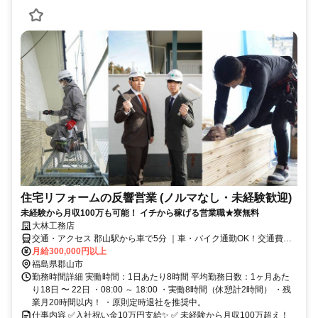
住宅リフォームの反響営業 (ノルマなし・未経験歓迎)
未経験から月収100万も可能！ イチから稼げる営業職★寮無料
大林工務店
交通・アクセス 郡山駅から車で5分 ｜車・バイク通勤OK！交通費支
給✨ 無料の寮完備（規定）
月給300,000円以上
福島県郡山市
勤務時間詳細 実働時間：1日あたり8時間 平均勤務日数：1ヶ月あた
り18日 〜 22日 ・08:00 ～ 18:00 ・実働8時間（休憩計2時間） ・残
業月20時間以内！ ・原則定時退社を推奨中。
仕事内容 ✅入社祝い金10万円支給✨ ✅ 未経験から月収100万超え！