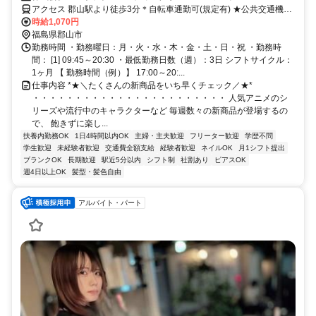
山
アクセス 郡山駅より徒歩3分＊自転車通勤可(規定有) ★公共交通機関
の場合交通費全額支給
時給1,070円
福島県郡山市
勤務時間 ・勤務曜日：月・火・水・木・金・土・日・祝 ・勤務時
間： [1] 09:45～20:30 ・最低勤務日数（週）：3日 シフトサイクル：
1ヶ月 【 勤務時間（例）】 17:00～20:...
仕事内容 *★＼たくさんの新商品をいち早くチェック／★*
・・・・・・・・・・・・・・・・・・・・・・・ 人気アニメのシ
リーズや流行中のキャラクターなど 毎週数々の新商品が登場するの
で、 飽きずに楽し...
扶養内勤務OK
1日4時間以内OK
主婦・主夫歓迎
フリーター歓迎
学歴不問
学生歓迎
未経験者歓迎
交通費全額支給
経験者歓迎
ネイルOK
月1シフト提出
ブランクOK
長期歓迎
駅近5分以内
シフト制
社割あり
ピアスOK
週4日以上OK
髪型・髪色自由
アルバイト・パート