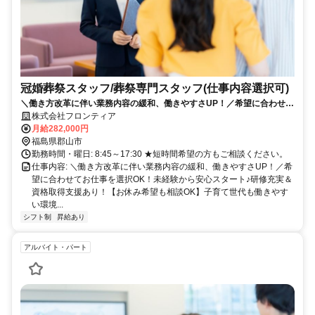
冠婚葬祭スタッフ/葬祭専門スタッフ(仕事内容選択可)
＼働き方改革に伴い業務内容の緩和、働きやすさUP！／希望に合わせて
お仕事を選択OK！未経験から安心スタート♪研修充実＆資格取得支援あ
株式会社フロンティア
り！【お休み希望も相談OK】子育て世代も働きやすい環境です◎新規オ
月給282,000円
ープン施設で新しい仲間を募集しています！≪積極面接中≫
福島県郡山市
勤務時間・曜日: 8:45～17:30 ★短時間希望の方もご相談ください。
仕事内容: ＼働き方改革に伴い業務内容の緩和、働きやすさUP！／希
望に合わせてお仕事を選択OK！未経験から安心スタート♪研修充実＆
資格取得支援あり！【お休み希望も相談OK】子育て世代も働きやす
い環境...
シフト制
昇給あり
アルバイト・パート