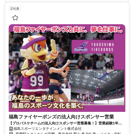
正社員
福島ファイヤーボンズの法人向けスポンサー営業
【プロバスケチームの法人向けスポンサー営業募集！】営業経験1年以
上は年俸400万～600万円。1年後に管理職へ！転勤無しで福島に貢献！
福島スポーツエンタテインメント株式会社
年休117日！B.PREMIER参入を目指す福島ファイヤーボンズでは地域密
- 最寄駅とそこからの距離 - 東北本線 郡山 車 8分 車・バイク・自転車