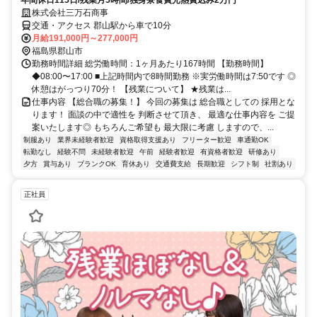
年間休日115日/残業月5時間/独身寮食費光熱費込み2万円
株式会社三万石商事
交通・アクセス 郡山駅から車で10分
月給191,000円～277,000円
福島県郡山市
勤務時間詳細 総労働時間：1ヶ月あたり167時間 【勤務時間】
◆08:00〜17:00 ■上記時間内で8時間勤務 ※実労働時間は7:50です ◎
休憩はがっつり70分！ 【残業について】 ★残業は...
仕事内容 【総合職の募集！】 今回の募集は 総合職としての 採用とな
ります！ 面談の中で適性を 判断させて頂き、 最適な仕事内容を ご提
案いたします◎ もちろんご希望も 最大限に考慮 しますので、...
制服あり
業界未経験者歓迎
資格取得支援あり
フリーター歓迎
車通勤OK
転勤なし
経験不問
未経験者歓迎
午前
経験者歓迎
有資格者歓迎
研修あり
夕方
賞与あり
ブランクOK
育休あり
交通費支給
長期歓迎
シフト制
社割あり
正社員