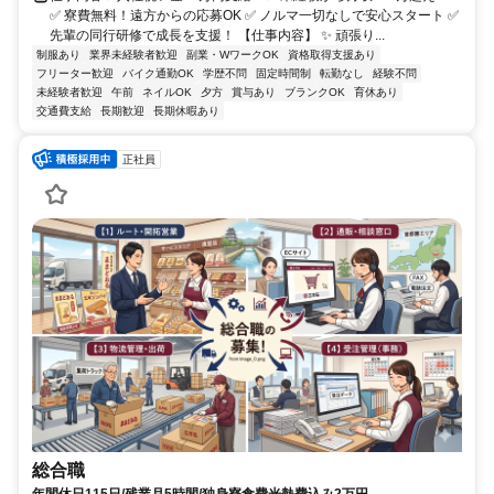
✅ 寮費無料！遠方からの応募OK ✅ ノルマ一切なしで安心スタート ✅
先輩の同行研修で成長を支援！ 【仕事内容】 ✨ 頑張り...
制服あり
業界未経験者歓迎
副業・WワークOK
資格取得支援あり
フリーター歓迎
バイク通勤OK
学歴不問
固定時間制
転勤なし
経験不問
未経験者歓迎
午前
ネイルOK
夕方
賞与あり
ブランクOK
育休あり
交通費支給
長期歓迎
長期休暇あり
正社員
総合職