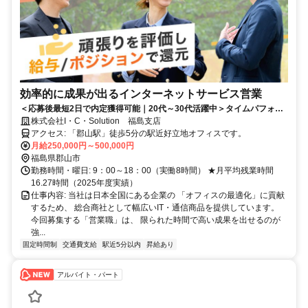
効率的に成果が出るインターネットサービス営業
＜応募後最短2日で内定獲得可能｜20代～30代活躍中＞タイムパフォー
マンス重視で、限られた時間で成果を出せる！年休125日/残業16.27h/9
株式会社I・C・Solution 福島支店
連休あり
アクセス: 「郡山駅」徒歩5分の駅近好立地オフィスです。
月給250,000円～500,000円
福島県郡山市
勤務時間・曜日: 9：00～18：00（実働8時間） ★月平均残業時間
16.27時間（2025年度実績）
仕事内容: 当社は日本全国にある企業の 「オフィスの最適化」に貢献
するため、 総合商社として幅広いIT・通信商品を提供しています。
今回募集する「営業職」は、 限られた時間で高い成果を出せるのが
強...
固定時間制
交通費支給
駅近5分以内
昇給あり
アルバイト・パート