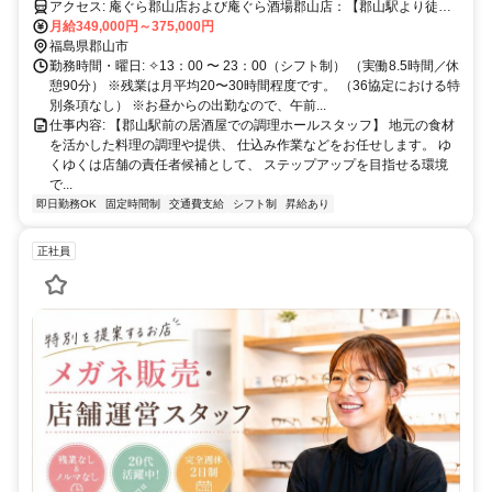
う！
アクセス: 庵ぐら郡山店および庵ぐら酒場郡山店：【郡山駅より徒歩5
分】中町・うすい通り沿い 旧ミスドビル2F ファミリーマート隣り
月給349,000円～375,000円
プリシードホテル斜め向かい 庵八郡山：JR郡山駅から徒歩5分/ワシ
福島県郡山市
ントンホテルから徒歩1分/ダイワロイネットホテルから徒歩3分
勤務時間・曜日: ✧13：00 〜 23：00（シフト制） （実働8.5時間／休
憩90分） ※残業は月平均20〜30時間程度です。 （36協定における特
別条項なし） ※お昼からの出勤なので、午前...
仕事内容: 【郡山駅前の居酒屋での調理ホールスタッフ】 地元の食材
を活かした料理の調理や提供、 仕込み作業などをお任せします。 ゆ
くゆくは店舗の責任者候補として、 ステップアップを目指せる環境
で...
即日勤務OK
固定時間制
交通費支給
シフト制
昇給あり
正社員