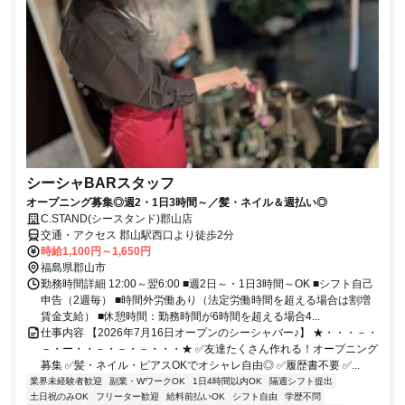
シーシャBARスタッフ
オープニング募集◎週2・1日3時間～／髪・ネイル＆週払い◎
C.STAND(シースタンド)郡山店
交通・アクセス 郡山駅西口より徒歩2分
時給1,100円～1,650円
福島県郡山市
勤務時間詳細 12:00～翌6:00 ■週2日～・1日3時間～OK ■シフト自己
申告（2週毎） ■時間外労働あり（法定労働時間を超える場合は割増
賃金支給） ■休憩時間：勤務時間が6時間を超える場合4...
仕事内容 【2026年7月16日オープンのシーシャバー♪】 ★・・・－・
－・ー・・－・－・－・・・★ ✅友達たくさん作れる！オープニング
募集 ✅髪・ネイル・ピアスOKでオシャレ自由◎ ✅履歴書不要 ✅...
業界未経験者歓迎
副業・WワークOK
1日4時間以内OK
隔週シフト提出
土日祝のみOK
フリーター歓迎
給料前払いOK
シフト自由
学歴不問