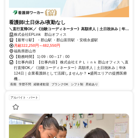
看護師/土日休み/夜勤なし
＼直行直帰OK／《治験コーディネーター》高額求人｜土日祝休み｜年休
124日｜企業看護師として活躍しませんか？
株式会社EPLink 郡山オフィス
【最寄り駅】 ・郡山駅 ・郡山富田駅 ・安積永盛駅
月給322,250円～482,550円
福島県郡山市
【勤務時間】 1) 09：00～17：00
【仕事内容】 【仕事内容】 株式会社ＥＰＬｉｎｋ 郡山オフィス ＼直
行直帰OK／《治験コーディネーター》高額求人｜土日祝休み｜年休
124日｜企業看護師として活躍しませんか？ ●盛岡エリアの提携医療
機...
長期
学歴不問
経験者歓迎
ブランクOK
シフト制
昇給あり
アルバイト・パート