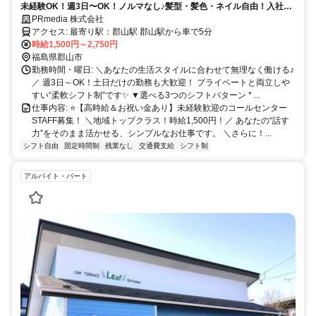
未経験OK！週3日〜OK！ノルマなし♪髪型・髪色・ネイル自由！入社祝
い金ありのコールセンター◎
PRmedia 株式会社
アクセス: 最寄り駅：郡山駅 郡山駅から車で5分
時給1,500円～2,750円
福島県郡山市
勤務時間・曜日: ＼あなたの生活スタイルに合わせて無理なく働ける♪
／ 週3日～OK！土日だけの勤務も大歓迎！ プライベートと両立しや
すい“柔軟シフト制”です✨ ▼選べる3つのシフトパターン * ...
仕事内容: ⭐【高時給＆お祝い金あり】未経験歓迎のコールセンター
STAFF募集！ ＼地域トップクラス！時給1,500円！／ あなたの“話す
力”をそのまま活かせる、シンプルなお仕事です。 ＼さらに！...
シフト自由
固定時間制
残業なし
交通費支給
シフト制
アルバイト・パート