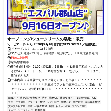
オープニング/シュークリームの製造・販売
＼「ビアードパパ」2026年9月16日(水)にNEW OPEN！／勤務地は「JR
郡山駅」直結◎オープニングSTAFF募集
ビアードパパ エスパル郡山店
アクセス 連絡バス 郡山（福島県）徒歩約2分、ＪＲ東北新幹線 郡山
（福島県）タクシープール口(西口)徒歩約1分、ＪＲ東北本線 郡山
時給1,200円
（福島県）タクシープール口(西口)徒歩約1分
福島県郡山市
勤務時間 8:00～21:00 ◎週2日、1日3h～ ※勤務日応相談 ＜こんな方
を歓迎＞ ★土・日・祝日出勤可能な方 ★「朝から」「ラストまで」
勤務できる方
仕事内容 ＜未経験でもスグに覚えられるお仕事！＞ ＊＊＊＊＊＊＊
＊＊＊＊＊＊＊＊＊＊＊ 駅直結でアクセス便利◎エスパル郡山 「ビ
アードパパ」が9月16日OPEN！ ＊＊＊＊＊＊＊＊＊＊＊＊＊＊＊＊
＊＊...
制服あり
業界未経験者歓迎
扶養内勤務OK
社員登用あり
1日4時間以内OK
主婦・主夫歓迎
フリーター歓迎
シフト自由
学歴不問
学生歓迎
未経験者歓迎
交通費全額支給
午前
経験者歓迎
夜間
駅ナカ
夕方
ブランクOK
オープニングスタッフ
長期歓迎