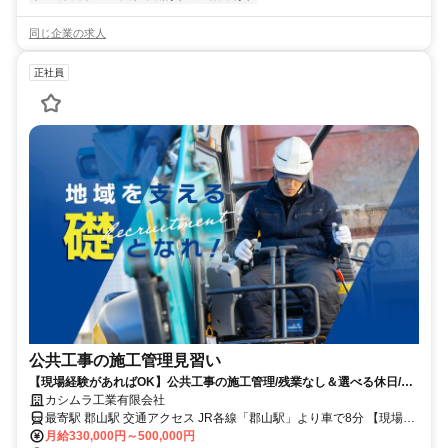
同じ企業の求人
正社員
公共工事の施工管理見習い
【現場経験があればOK】公共工事の施工管理/残業なし＆選べる休日/月
給33万スタート
カシムラ工業有限会社
最寄駅 郡山駅 交通アクセス JR各線「郡山駅」より車で8分 【現場に
ついて】 ・エリアは郡山市内が中心 ・現場によっては直行直帰OK!
月給330,000円～500,000円