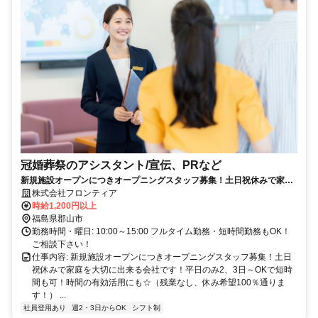
冠婚葬祭のアシスタント/宣伝、PRなど
新規施設オープンにつきオープニングスタッフ募集！土日祝休みで家庭
を大切に出来る会社です！平日のみ2、3日～OKで短時間も可！時間の
株式会社フロンティア
有効活用にも☆（残業なし、休み希望100％通ります！） 未経験も安心
時給1,200円以上
の業務、職場環境！ 扶養内勤務も応相談☆主婦さん多数活躍中！ 一時的
福島県郡山市
な転職もOK！皆さんの生活を応援します！
勤務時間・曜日: 10:00～15:00 フルタイム勤務・短時間勤務もOK！
ご相談下さい！
仕事内容: 新規施設オープンにつきオープニングスタッフ募集！土日
祝休みで家庭を大切に出来る会社です！平日のみ2、3日～OKで短時
間も可！時間の有効活用にも☆（残業なし、休み希望100％通りま
す！） ...
社員登用あり
週2・3日からOK
シフト制