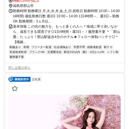
時給1,050円以上
福島県郡山市
勤務時間 勤務曜日 月,火,水,木,金,土,日,祝祭日 勤務時間 10:00～14:00
(4時間) 最低勤務日数 週3日 10:00～14:00 1日4時間～、週3日～勤務
OK 勤務期間：3ヵ月以...
基本情報 この街の魅力を、もっと多くの人へ＊地域に寄り添いなが
ら、成長できる環境です◎1日4時間・週3日～！履歴書不要 ＊「郡山
愛」たっぷり！郡山駅徒歩4分のホテル★フォロー体制バッチリ◎＊
【職種...
制服あり
長期
フリーター歓迎
社会保険あり
学歴不問
経験者歓迎
駅ナカ
有資格者歓迎
ブランクOK
交通費支給
駅近5分以内
週2・3日からOK
シフト制
履歴書不要
同じ企業の求人
正社員