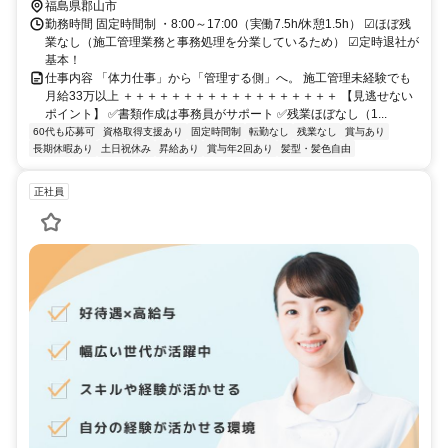
・仮設所あり（Wi-Fi、空調あり） ※基本的に会社へ出勤し、乗合で
福島県郡山市
現場へ ※現場は1～2名で対応、基本は1人 ※上記は現場による変動
勤務時間 固定時間制 ・8:00～17:00（実働7.5h/休憩1.5h） ☑ほぼ残
業なし（施工管理業務と事務処理を分業しているため） ☑定時退社が
あり ☑転勤なし！！
基本！
仕事内容 「体力仕事」から「管理する側」へ。 施工管理未経験でも
月給33万以上 ＋＋＋＋＋＋＋＋＋＋＋＋＋＋＋＋＋＋ 【見逃せない
ポイント】 ✅書類作成は事務員がサポート ✅残業ほぼなし（1...
60代も応募可
資格取得支援あり
固定時間制
転勤なし
残業なし
賞与あり
長期休暇あり
土日祝休み
昇給あり
賞与年2回あり
髪型・髪色自由
正社員