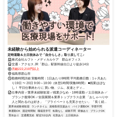
未経験から始められる派遣コーディネーター
定時退勤＆土日祝休みで「自分らしさ」取り戻してこ♪
株式会社ルフト・メディカルケア 郡山オフィス
交通・アクセス JR「郡山」駅新幹線出口より徒歩14分
月給222,210円以上
福島県郡山市
勤務時間詳細 実働時間：1日あたり8時間 平均勤務日数：1ヶ月あた
り19日 〜 20日 9:00～18:00（休憩1時間/実働8時間） ■残業ほぼな
し！ 平日仕事終わりに 買い物、ジム、友達とディ...
仕事内容 ✅業界未経験歓迎 ✅残業少なめ・18時退勤 ✅土日祝休み ✅
ブランク復帰OK ✅全国展開＆業界トップクラス企業 「おしゃべりや
人と関わるのは好き」 「プライベートも充実させたい」 「長く続...
業界未経験者歓迎
ランチタイム
資格取得支援あり
バイク通勤OK
学歴不問
車通勤OK
固定時間制
職場見学可
転勤なし
経験不問
研修あり
ブランクOK
育休あり
交通費支給
駅近5分以内
社割あり
土日祝休み