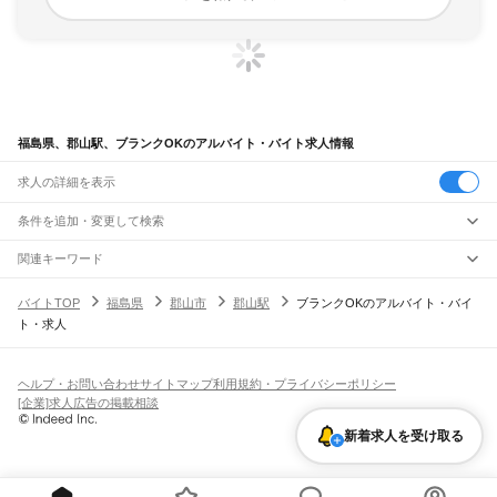
福島県、郡山駅、ブランクOKのアルバイト・バイト求人情報
求人の詳細を表示
条件を追加・変更して検索
市区町村を追加・変更
関連キーワード
完全在宅ワーク 全国
シール貼り 在宅
現在地周辺
ガチャガチャ
犬カフェ
福島県
駅を追加・変更
バイトTOP
福島県
郡山市
郡山駅
ブランクOKのアルバイト・バイ
福島県
すべて
ト・求人
福島市
会津若松市
郡山市
いわき市
白河市
須賀川市
喜多方市
相馬市
二本松市
職種を追加・変更
JR東北本線(黒磯～利府・盛岡)
田村市
南相馬市
伊達市
本宮市
伊達郡
安達郡
岩瀬郡
南会津郡
耶麻郡
河沼郡
白坂駅
新白河駅
白河駅
久田野駅
泉崎駅
矢吹駅
鏡石駅
須賀川駅
安積永盛駅
郡山駅
飲食・フードサービス
大沼郡
西白河郡
東白川郡
石川郡
田村郡
双葉郡
相馬郡
特徴を追加・変更
日和田駅
五百川駅
本宮駅
杉田駅
二本松駅
安達駅
松川駅
金谷川駅
南福島駅
福島駅
飲食・フードサービス
すべて
ヘルプ・お問い合わせ
サイトマップ
利用規約・プライバシーポリシー
東福島駅
伊達駅
桑折駅
藤田駅
貝田駅
ホールスタッフ
キッチンスタッフ
皿洗い・洗い場
精肉・鮮魚加工
給食調理
人気
[企業]求人広告の掲載相談
雇用形態を追加・変更
パン屋（ベーカリー）
フードカウンター販売員
バー（BAR）・バーテンダー
日払いOK
高校生歓迎
学生歓迎
深夜の仕事
髪型・髪色自由
ひげOK
ネイルOK
山形線
飲食店補助（開店・閉店準備）
飲食店（店長・マネージャー）
新着求人を受け取る
ピアスOK
アルバイト・パート
履歴書不要
オープニングスタッフ
留学生・外国人活躍中
福島駅
笹木野駅
庭坂駅
都道府県を変更
営業・販売
勤務期間
正社員
JR磐越西線(郡山～会津若松)
営業・販売
すべて
短期
契約社員
単発・1日OK
長期
期間限定（春夏冬休み等）
郡山駅
郡山富田駅
喜久田駅
安子ケ島駅
磐梯熱海駅
中山宿駅
上戸駅
猪苗代湖畔駅
営業
テレフォンアポインター（テレアポ）
ルートセールス
コンビニ
シフト
派遣社員