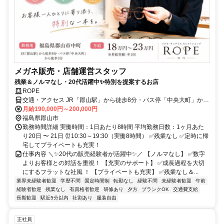
メガネ販売・店舗運営スタッフ
残業＆ノルマなし・20代活躍中✨特別を提案するお店
ROPE
交通・アクセス JR「郡山駅」から徒歩8分・バス停「中央大町」から
徒歩3分
月給190,000円～200,000円
福島県郡山市
勤務時間詳細 実働時間：1日あたり8時間 平均勤務日数：1ヶ月あた
り20日 〜 21日 ⏰10:30～19:30（実働8時間） ✅残業なし ✅定時に帰
宅してプライベートも充実！
仕事内容 ＼✨20代の販売経験者が活躍中✨／ 【ノルマなし】 ✅数字
よりお客様との対話を重視！ 【充実のサポート】 ✅成長過程を大切
にするフラットな社風 ！ 【プライベートも充実】 ✅残業なし＆...
業界未経験者歓迎
学歴不問
固定時間制
転勤なし
経験不問
未経験者歓迎
午前
経験者歓迎
残業なし
有資格者歓迎
研修あり
夕方
ブランクOK
交通費支給
長期歓迎
駅近5分以内
社割あり
服装自由
正社員