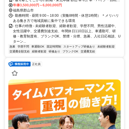
着型の営業活動を通じて、売上・集客の拡大に挑戦する仲間を募集。地
通勤OK
年俸3,500,000円～6,000,000円
元に根差したチームとともに、福島を盛り上げる仕事にチャレンジしま
福島県郡山市
せんか？
- 勤務時間 - 昼間 9:00～18:00（実働8時間・休憩1時間） ＊メリハリ
ある働き方で地域貢献に集中できる環境
- 仕事の特徴 - 未経験者歓迎、経験者歓迎、学歴不問、男性活躍中、
女性活躍中、交通費別途支給、年間休日110日以上、車通勤可、研
修・教育制度有、ブランクOK、禁煙・分煙、急募、入社日応相談、U
ターン...
急募
学歴不問
車通勤OK
固定時間制
スタートアップ研修あり
未経験者歓迎
交通費全額支給
経験者歓迎
研修あり
ブランクOK
交通費支給
正社員