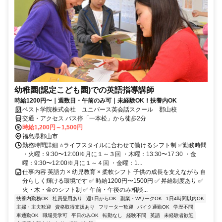
幼稚園(認定こども園)での英語指導講師
時給1200円〜｜週数日・午前のみ可｜未経験OK！扶養内OK
ベスト学院株式会社 ユニバース英会話スクール 郡山校
交通・アクセス バス停「一本松」から徒歩2分
時給1,200円～1,500円
福島県郡山市
勤務時間詳細 ⭐ライフスタイルに合わせて働けるシフト制 ✅勤務時間
・火曜：9:30〜12:00※月に１～３回 ・木曜：13:30〜17:30 ・金
曜：9:30〜12:00※月に１～４回 ・金曜：1...
仕事内容 英語力 × 幼児教育 × 柔軟シフト 子供の成長を支えながら 自
分らしく輝ける環境です ✅ 時給1200円〜1500円 ✅ 昇給制度あり ✅
火・木・金のシフト制 ✅ 午前・午後のみ相談...
扶養内勤務OK
社員登用あり
週1日からOK
副業・WワークOK
1日4時間以内OK
主婦・主夫歓迎
資格取得支援あり
フリーター歓迎
バイク通勤OK
学歴不問
車通勤OK
職場見学可
平日のみOK
転勤なし
経験不問
英語
未経験者歓迎