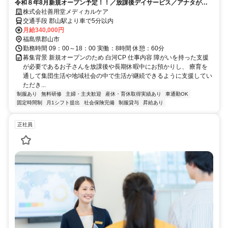
令和８年8月新規オープン予定！！／放課後デイサービス／アナタが培
ってきたスキルや経験を子ども達との触れ合いに活かしてみませんか？
株式会社善用堂メディカルケア
集中案件
交通手段 郡山駅より車で5分以内
月給340,000円
福島県郡山市
勤務時間 09：00～18：00 実働：8時間 休憩：60分
募集背景 新規オープンのため 白河CP 仕事内容 障がいを持った支援
が必要であるお子さんを放課後や長期休暇中にお預かりし、 療育を
通して集団生活や地域社会の中で生活が継続できるように支援してい
ただき...
制服あり
無料研修
主婦・主夫歓迎
産休・育休取得実績あり
車通勤OK
固定時間制
月1シフト提出
社会保険完備
制服貸与
昇給あり
正社員