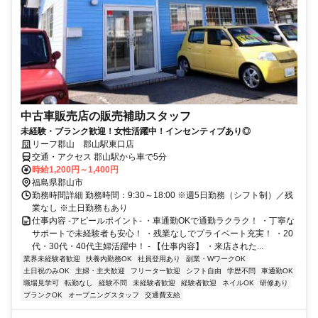
中古車販売店の販売補助スタッフ
未経験・ブランク歓迎！女性活躍中！インセンティブあり◎
リーフ郡山 郡山駅東口店
交通・アクセス 郡山駅から車で5分
時給1,200円～1,400円
福島県郡山市
勤務時間詳細 勤務時間：9:30～18:00 ※週5日勤務（シフト制）／残
業なし ※土日勤務もあり
仕事内容 -アピールポイント- ・車通勤OKで通勤ラクラク！ ・丁寧な
サポートで未経験者も安心！ ・残業なしでプライベート充実！ ・20
代・30代・40代主婦活躍中！ - 【仕事内容】 ・来店された...
業界未経験者歓迎
扶養内勤務OK
社員登用あり
副業・WワークOK
土日祝のみOK
主婦・主夫歓迎
フリーター歓迎
シフト自由
学歴不問
車通勤OK
職場見学可
転勤なし
経験不問
未経験者歓迎
経験者歓迎
ネイルOK
研修あり
ブランクOK
オープニングスタッフ
交通費支給