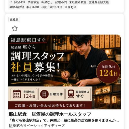
平日のみOK
学生歓迎
転勤なし
経験不問
未経験者歓迎
交通費全額支給
経験者歓迎
ネイルOK
夜間
週払いOK
研修あり
正社員
郡山駅近 居酒屋の調理ホールスタッフ
『庵ぐら郡山駅前店』で、仲間と一緒に最高の居酒屋を創りませんか？
★週休2日 日曜定休＆市外転勤なし！福島の魅力を一緒に届けましょ
株式会社ベーシックアイディーズ