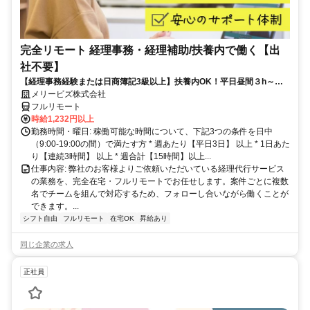
完全リモート 経理事務・経理補助/扶養内で働く【出
社不要】
【経理事務経験または日商簿記3級以上】扶養内OK！平日昼間３h～。
完全在宅で育児・介護中の方も大歓迎♪
メリービズ株式会社
フルリモート
時給1,232円以上
勤務時間・曜日: 稼働可能な時間について、下記3つの条件を日中
（9:00-19:00の間）で満たす方 * 週あたり【平日3日】 以上 * 1日あた
り【連続3時間】 以上 * 週合計【15時間】以上...
仕事内容: 弊社のお客様よりご依頼いただいている経理代行サービス
の業務を、完全在宅・フルリモートでお任せします。案件ごとに複数
名でチームを組んで対応するため、フォローし合いながら働くことが
できます。...
シフト自由
フルリモート
在宅OK
昇給あり
同じ企業の求人
正社員