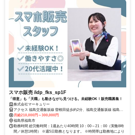
スマホ販売 /idp_fks_sp1F
「得意」も「天職」も動きながら見つける。未経験OK！販売職募集！
株式会社マーキュリー
アクセス 福島交通飯坂線 曽根田徒歩約2分、福島交通飯坂線 福島
（福島県）東口徒歩約10分、福島交通飯坂線 福島（福島県）東口徒
月給210,000円～300,000円
歩約10分 JR福島駅から徒歩約18分、 JR福島駅からバスで約6分
福島県福島市
「MAXふくしま」下車、徒歩すぐ
勤務時間 総労働時間：1週あたり40時間 10：00～21：00（実働8時
間／休憩1時間） ※週5日勤務となります。 ※時間帯は勤務地により