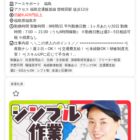
☆
アースサポート 福島
アクセス 福島交通飯坂線 曽根田駅 徒歩12分
日給9,420円以上
福島県福島市
勤務時間 実働時間：8時間/日 平均勤務日数：1ヶ月あたり20日 勤務
時間：7:00 ～ 21:00（うち8時間稼動） ※勤務日数は週3～5日相談可
能 ※残業なし
仕事内容 ＼＼この求人のポイント／／ ==================== >|
夜勤ナシ！週２日～OK！ >| 交通費支給！ >| 未経験OK！研修制度充
実！ >| スキルUPに応じて手当有！...
制服あり
社員登用あり
主婦・主夫歓迎
資格取得支援あり
フリーター歓迎
学歴不問
職場見学可
未経験者歓迎
研修あり
ブランクOK
交通費支給
週2・3日からOK
シフト制
友達と応募OK
派遣社員