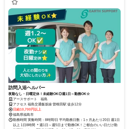
訪問入浴ヘルパー
夜勤なし・日曜定休！未経験OK◎週1日～勤務OK☆
アースサポート 福島
アクセス 福島交通飯坂線 曽根田駅 徒歩12分
日給10,700円以上
福島県福島市
勤務時間 実働時間：8時間/日 平均勤務日数：1ヶ月あたり20日 週1日
以上 1日8時間 ＊週1日～週5日まで勤務OK！ご都合のいい日だけ勤