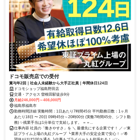
ドコモ販売店での受付
賞与年2回｜社会人未経験から大手正社員｜年間休日124日
ドコモショップ福島野田店
交通・アクセス 曽根田駅徒歩9分
月給246,000円～408,000円
福島県福島市
勤務時間詳細 実働時間：1日あたり7時間45分 平均勤務日数：1ヶ月
あたり18日 〜 20日 09時45分～20時00分 (実働7時間45分、シフト勤
務) ✨残業手当は1分単位で支給します。 ＝＝...
仕事内容 社員の「働きやすさ」を ＼ 最優先にする企業です！ ／ ✅東
証プライム上場の丸紅グループ ┗業界大手の安定企業で安心！ ✅希
望休がほぼ100％通る ┗仕事もプライベートも欲張れる！ ✅シ...