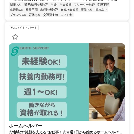
制服あり
業界未経験者歓迎
主婦・主夫歓迎
フリーター歓迎
学歴不問
車通勤OK
経験不問
未経験者歓迎
有資格者歓迎
研修あり
賞与あり
ブランクOK
育休あり
交通費支給
シフト制
アルバイト・パート
ホームヘルパー
☆地域の”笑顔を支える”お仕事！☆☆週3日から始めるホームヘルパー