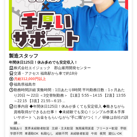
製造スタッフ
年間休日125日！休み多めでも安定収入！
株式会社エイジェック 郡山雇用開発センター
交通・アクセス 福島駅から車で約18分
月給312,000円以上
福島県福島市
勤務時間詳細 実働時間：1日あたり8時間 平均勤務日数：1ヶ月あた
り20日 〜 22日 ＜3交替制勤務＞ 【1直】5:55～14:15 【2直】13:55
～22:15 【3直】21:55～6:15 ...
仕事内容 ◆年間休日125日！休みが多くても安定収入 ◆働きながら
資格取得ができるお仕事！ ◆未経験でも安心！シンプル作業＆手厚
いサポート ＼お金をもらいながら“手に職”がつく！／ 研修は自社の訓
練...
制服あり
業界未経験者歓迎
主婦・主夫歓迎
無期雇用派遣
フリーター歓迎
早朝
学歴不問
車通勤OK
転勤なし
経験不問
未経験者歓迎
午前
夜間
週払いOK