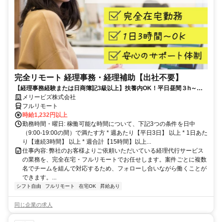
完全リモート 経理事務・経理補助【出社不要】
【経理事務経験または日商簿記3級以上】扶養内OK！平日昼間３h～。
完全在宅で育児・介護中の方も大歓迎♪
メリービズ株式会社
フルリモート
時給1,232円以上
勤務時間・曜日: 稼働可能な時間について、下記3つの条件を日中
（9:00-19:00の間）で満たす方 * 週あたり【平日3日】 以上 * 1日あた
り【連続3時間】 以上 * 週合計【15時間】以上...
仕事内容: 弊社のお客様よりご依頼いただいている経理代行サービス
の業務を、完全在宅・フルリモートでお任せします。案件ごとに複数
名でチームを組んで対応するため、フォローし合いながら働くことが
できます。...
シフト自由
フルリモート
在宅OK
昇給あり
同じ企業の求人