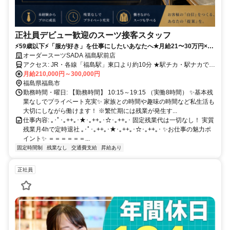
正社員デビュー歓迎のスーツ接客スタッフ
⚡️59歳以下⚡️「服が好き」を仕事にしたいあなたへ✭月給21〜30万円×年
間休日110日×固定残業代は一切なし！実質残業月4hで定時退社
オーダースーツSADA 福島駅前店
アクセス: JR・各線「福島駅」東口より約10分 ★駅チカ・駅ナカで通
勤ラクラク♪ ★交通費支給（規定有）
月給210,000円～300,000円
福島県福島市
勤務時間・曜日: 【勤務時間】 10:15～19:15 （実働8時間） ✨基本残
業なしでプライベート充実✨ 家族との時間や趣味の時間など私生活も
大切にしながら働けます！ ※繁忙期には残業が発生す...
仕事内容: ｡･ﾟ･｡++｡･★･｡++｡･☆･｡++｡･ 固定残業代は一切なし！ 実質
残業月4hで定時退社 ｡･ﾟ･｡++｡･★･｡++｡･☆･｡++｡･ ✨お仕事の魅力ポ
イント✨ ＝＝＝＝＝＝...
固定時間制
残業なし
交通費支給
昇給あり
正社員