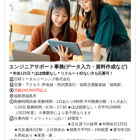
エンジニアサポート事務(データ入力・資料作成など)
＊年休125日＊ほぼ残業なし＊リクルートIDない方も応募可！
日研トータルソーシング株式会社
交通・アクセス JR各線・阿武隈急行・福島交通飯坂線「福島駅」
月給240,000円以上
福島県福島市
勤務時間詳細 実働時間：1日あたり8時間 平均勤務日数：1ヶ月あた
り20日 勤務時間：8:30～17:30 ★ほぼ残業なし！月平均10時間
（2023年度） ※事業所により若干異なります
仕事内容 ＊メリットいっぱい！好環境＊
…………………………………… ★正社員での採用 ★年間休日125日
★完全週休2日制・土日祝休み ★残業月平均5～10h程度 ★賞与年2回
＆昇給あり ★家具・家...