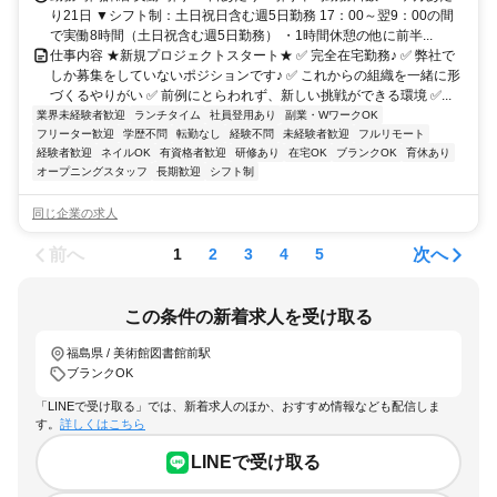
り21日 ▼シフト制：土日祝日含む週5日勤務 17：00～翌9：00の間
で実働8時間（土日祝含む週5日勤務） ・1時間休憩の他に前半...
仕事内容 ★新規プロジェクトスタート★ ✅ 完全在宅勤務♪ ✅ 弊社で
しか募集をしていないポジションです♪ ✅ これからの組織を一緒に形
づくるやりがい ✅ 前例にとらわれず、新しい挑戦ができる環境 ✅...
業界未経験者歓迎
ランチタイム
社員登用あり
副業・WワークOK
フリーター歓迎
学歴不問
転勤なし
経験不問
未経験者歓迎
フルリモート
経験者歓迎
ネイルOK
有資格者歓迎
研修あり
在宅OK
ブランクOK
育休あり
オープニングスタッフ
長期歓迎
シフト制
同じ企業の求人
前へ
次へ
1
2
3
4
5
この条件の新着求人を受け取る
福島県 / 美術館図書館前駅
ブランクOK
「LINEで受け取る」では、新着求人のほか、おすすめ情報なども配信しま
す。
詳しくはこちら
LINEで受け取る