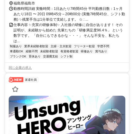
福島県福島市
勤務時間詳細 実働時間：1日あたり7時間45分 平均勤務日数：1ヶ月
あたり18日 〜 20日 09時45分～20時00分 (実働7時間45分、シフト勤
務) ✨残業手当は1分単位で支給します。 ☆∴...
仕事内容 ✨充実の研修体制✨ 入社後の研修に自信があります！ その
証明が、未経験から始めた 先輩たちの「研修満足度96.4％」 という
数字です。 「自分にもできるかな・・・」 そんな不安を、私たち
は...
制服あり
業界未経験者歓迎
主婦・主夫歓迎
フリーター歓迎
学歴不問
車通勤OK
経験不問
未経験者歓迎
有資格者歓迎
研修あり
賞与あり
ブランクOK
育休あり
交通費支給
シフト制
同じ企業の求人
派遣社員