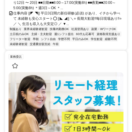
り12日 〜 20日 ■■日勤■■8:00～17:00(実働8h) ■■夜勤■■20:00～
5:00(実働8h) ＊週3日～OK ＊...
仕事内容 ||◤ ◥|| 平日3日間の新任研修(必須) があり、イチから学べ
て 未経験も安心スタート⭕ ||◣ ◢|| ＼⭐ 長期大歓迎!!毎日現場あり!!⭐
／ ＼ 生活も収入も大安定◎ ／ ▼...
制服あり
業界未経験者歓迎
扶養内勤務OK
社員登用あり
副業・WワークOK
土日祝のみOK
主婦・主夫歓迎
週1シフト提出
60代も応募可
資格取得支援あり
フリーター歓迎
早朝
シフト自由
学歴不問
平日のみOK
学生歓迎
経験不問
未経験者歓迎
交通費全額支給
午前
業務委託