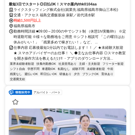
最短3日でスタート◎日払OK！スマホ案内/thk0104aa
ライクスタッフィング株式会社(就業先:福島県福島市御山三本松)
交通・アクセス 福島交通飯坂線 泉駅／岩代清水駅
時給1,500円以上
福島県福島市
勤務時間詳細 ■09:00～20:00の中でシフト制 （休憩1h/実働8h） ※定
時退勤可能 ※様々な勤務地をご用意 ※シフト相談可 「この曜日はお
休みがいい！」 「残業多めで稼ぎたい！」など、 ...
仕事内容 応募後最短1分以内でお電話します！！ ／ ★未経験大歓迎
★ スマホアドバイザーのお仕事！ ＼ ◆主なお仕事内容 ◎スマホ教室
を開き操作方法を教えるだけ!! ・アプリのダウンロード方法...
業界未経験者歓迎
扶養内勤務OK
社員登用あり
主婦・主夫歓迎
フリーター歓迎
シフト自由
学歴不問
車通勤OK
転勤なし
経験不問
未経験者歓迎
午前
残業なし
週払いOK
即日払いOK
研修あり
夕方
ブランクOK
育休あり
交通費支給
アルバイト・パート