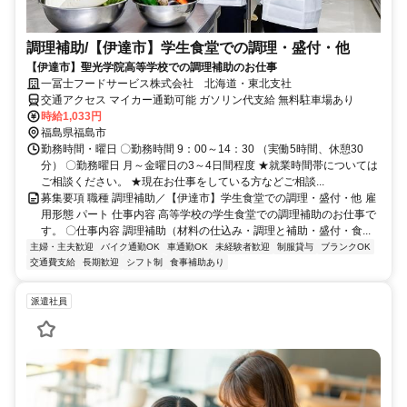
調理補助/【伊達市】学生食堂での調理・盛付・他
【伊達市】聖光学院高等学校での調理補助のお仕事
一冨士フードサービス株式会社 北海道・東北支社
交通アクセス マイカー通勤可能 ガソリン代支給 無料駐車場あり
時給1,033円
福島県福島市
勤務時間・曜日 〇勤務時間 9：00～14：30 （実働5時間、休憩30
分） 〇勤務曜日 月～金曜日の3～4日間程度 ★就業時間帯については
ご相談ください。 ★現在お仕事をしている方などご相談...
募集要項 職種 調理補助／【伊達市】学生食堂での調理・盛付・他 雇
用形態 パート 仕事内容 高等学校の学生食堂での調理補助のお仕事で
す。 〇仕事内容 調理補助（材料の仕込み・調理と補助・盛付・食...
主婦・主夫歓迎
バイク通勤OK
車通勤OK
未経験者歓迎
制服貸与
ブランクOK
交通費支給
長期歓迎
シフト制
食事補助あり
派遣社員