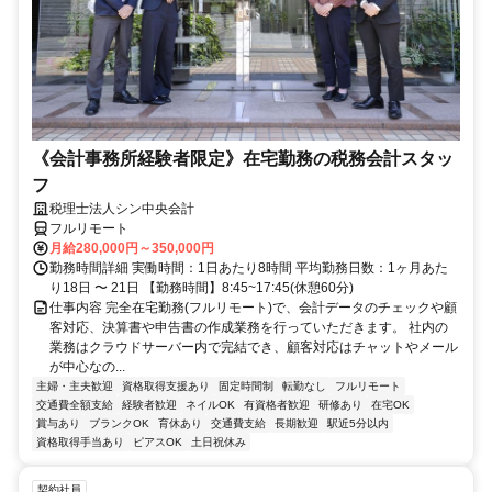
《会計事務所経験者限定》在宅勤務の税務会計スタッ
フ
税理士法人シン中央会計
フルリモート
月給280,000円～350,000円
勤務時間詳細 実働時間：1日あたり8時間 平均勤務日数：1ヶ月あた
り18日 〜 21日 【勤務時間】8:45~17:45(休憩60分)
仕事内容 完全在宅勤務(フルリモート)で、会計データのチェックや顧
客対応、決算書や申告書の作成業務を行っていただきます。 社内の
業務はクラウドサーバー内で完結でき、顧客対応はチャットやメール
が中心なの...
主婦・主夫歓迎
資格取得支援あり
固定時間制
転勤なし
フルリモート
交通費全額支給
経験者歓迎
ネイルOK
有資格者歓迎
研修あり
在宅OK
賞与あり
ブランクOK
育休あり
交通費支給
長期歓迎
駅近5分以内
資格取得手当あり
ピアスOK
土日祝休み
契約社員