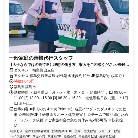
一般家庭の清掃代行スタッフ
【大手ならではの高待遇】理想の働き方、収入をご相談ください♪未経験
歓迎！
ダスキン 福島御山支店
アクセス 福島交通飯坂線 岩代清水徒歩約19分 JR福島駅から車で１０
分
時給1,040円
福島県福島市
勤務時間 ・勤務曜日：月・火・水・木・金 ・勤務時間： [1] 09:00～
11:00 [2] 13:00～15:00 [3] 08:30～16:30 ・最低勤務日数（週）：1日
[1] または...
仕事内容 ■求人のおすすめPoint ☆知名度バツグンのダスキンでお仕
事 ☆未経験OK！研修＆サポート体制充実！ ☆チームで取り組むため
チームワーク抜群 ☆ご家族都合の急なお休みも対応可能 ☆扶養控
除...
制服あり
業界未経験者歓迎
扶養内勤務OK
主婦・主夫歓迎
フリーター歓迎
バイク通勤OK
学歴不問
車通勤OK
経験不問
未経験者歓迎
経験者歓迎