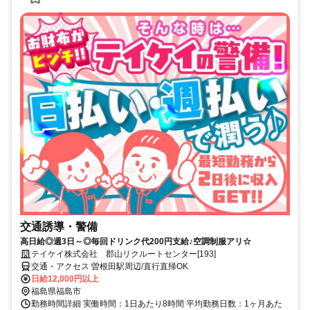
交通誘導・警備
高日給◎週3日～◎毎回ドリンク代200円支給♪空調制服アリ☆
テイケイ株式会社 郡山リクルートセンター[193]
交通・アクセス 曽根田駅周辺/直行直帰OK
日給12,000円以上
福島県福島市
勤務時間詳細 実働時間：1日あたり8時間 平均勤務日数：1ヶ月あた