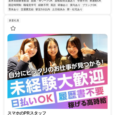
業界未経験者歓迎
副業・WワークOK
資格取得支援あり
学歴不問
車通勤OK
固定時間制
職場見学可
経験不問
英語
研修あり
賞与あり
ブランクOK
育休あり
交通費支給
駅近5分以内
土日祝休み
寮・社宅あり
派遣社員
スマホのPRスタッフ