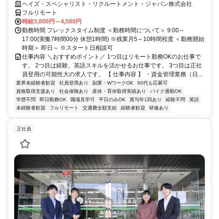
大／700万～800万／リモート勤務OK】経理財務
ヘイズ・スペシャリスト・リクルートメント・ジャパン株式会社
フルリモート
時給3,000円～4,500円
勤務時間 フレックスタイム制度 ＜勤務時間について＞ 9:00～
17:00(実働7時間00分 休憩1時間) ※残業月5～10時間程度 ＜勤務開始
時期＞ 即日～ ※スタート日相談可
仕事内容 ＼おすすめポイント／ 1つ目はリモート勤務OKのお仕事で
す。 2つ目は経験、英語スキルを活かせるお仕事です。 3つ目は正社
員登用の可能性大の求人です。 【 仕事内容 】 ・資金管理業務（日...
業界未経験者歓迎
社員登用あり
副業・WワークOK
60代も応募可
資格取得支援あり
社会保険あり
産休・育休取得実績あり
バイク通勤OK
学歴不問
即日勤務OK
職場見学可
平日のみOK
賞与年1回あり
経験不問
英語
未経験者歓迎
フルリモート
交通費全額支給
経験者歓迎
研修あり
正社員