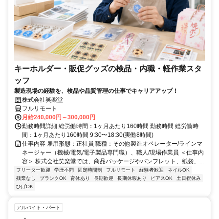
キーホルダー・販促グッズの検品・内職・軽作業スタ
ッフ
製造現場の経験を、検品や品質管理の仕事でキャリアアップ！
株式会社笑楽堂
フルリモート
月給240,000円～300,000円
勤務時間詳細 総労働時間：1ヶ月あたり160時間 勤務時間 総労働時
間：1ヶ月あたり160時間 9:30〜18:30(実働8時間)
仕事内容 雇用形態：正社員 職種：その他製造オペレーター/ラインマ
ネージャー（機械/電気/電子製品専門職）、職人/現場作業員 ＜仕事内
容＞ 株式会社笑楽堂では、商品パッケージやパンフレット、紙袋、...
フリーター歓迎
学歴不問
固定時間制
フルリモート
経験者歓迎
ネイルOK
残業なし
ブランクOK
育休あり
長期歓迎
長期休暇あり
ピアスOK
土日祝休み
ひげOK
アルバイト・パート