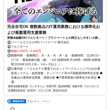
完全在宅OK 複数拠点のIT運用業務における標準化お
よび基盤運用支援業務
実務未経験OK/フルリモート！プライベートとの両立もしやすい☆残業
ちょっと♪
パーソルエクセルHRパートナーズ 株式会社
フルリモート
時給2,300円～2,400円
勤務時間 ・勤務曜日：月・火・水・木・金 ・勤務時間： [1] 08:15～
17:15 ・最低勤務日数（週）：5日 残業時間:月1時間～9時間 就業期
間:2026年10月上旬～ ※6ヶ月以上（...
仕事内容 ＩＴＯ＆ＢＰＯ事業でのネットワークエンジニアのお仕事
監視システム・仮想基盤・ネットワーク等のIT基盤運用標準化支援 ◆
各拠点の運用状況調査・課題分析 ◆IT運用業務の標準化方針策定 ◆
運...
業界未経験者歓迎
ランチタイム
学歴不問
固定時間制
経験不問
フルリモート
交通費全額支給
在宅OK
ブランクOK
駅近5分以内
アルバイト・パート