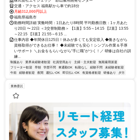
株式会社エイジェック 郡山雇用開発センター
交通・アクセス 福島駅から車で約18分
月給312,000円以上
福島県福島市
勤務時間詳細 実働時間：1日あたり8時間 平均勤務日数：1ヶ月あた
り20日 〜 22日 ＜3交替制勤務＞ 【1直】5:55～14:15 【2直】13:55
～22:15 【3直】21:55～6:15 ...
仕事内容 ◆年間休日125日！休みが多くても安定収入 ◆働きながら
資格取得ができるお仕事！ ◆未経験でも安心！シンプル作業＆手厚
いサポート ＼お金をもらいながら“手に職”がつく！／ 研修は自社の訓
練...
制服あり
業界未経験者歓迎
社員登用あり
主婦・主夫歓迎
無期雇用派遣
フリーター歓迎
早朝
学歴不問
車通勤OK
転勤なし
経験不問
未経験者歓迎
午前
経験者歓迎
夜間
週払いOK
即日払いOK
有資格者歓迎
研修あり
夕方
業務委託