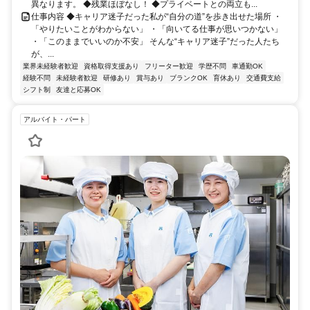
異なります。 ◆残業ほぼなし！ ◆プライベートとの両立も...
仕事内容 ◆キャリア迷子だった私が“自分の道”を歩き出せた場所 ・
「やりたいことがわからない」 ・「向いてる仕事が思いつかない」
・「このままでいいのか不安」 そんな“キャリア迷子”だった人たち
が、...
業界未経験者歓迎
資格取得支援あり
フリーター歓迎
学歴不問
車通勤OK
経験不問
未経験者歓迎
研修あり
賞与あり
ブランクOK
育休あり
交通費支給
シフト制
友達と応募OK
アルバイト・パート