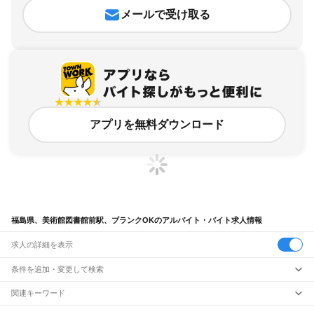
メールで受け取る
アプリを無料ダウンロード
福島県、美術館図書館前駅、ブランクOKのアルバイト・バイト求人情報
求人の詳細を表示
条件を追加・変更して検索
市区町村を追加・変更
関連キーワード
完全在宅ワーク 全国
シール貼り 在宅
現在地周辺
ガチャガチャ
犬カフェ
福島県