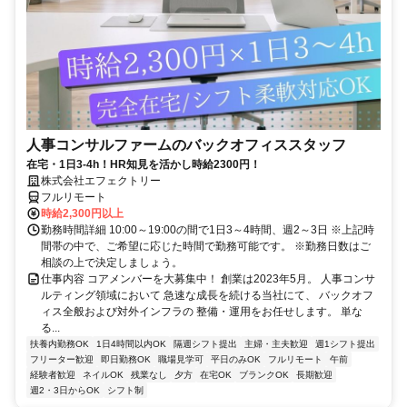
人事コンサルファームのバックオフィススタッフ
在宅・1日3-4h！HR知見を活かし時給2300円！
株式会社エフェクトリー
フルリモート
時給2,300円以上
勤務時間詳細 10:00～19:00の間で1日3～4時間、週2～3日 ※上記時
間帯の中で、ご希望に応じた時間で勤務可能です。 ※勤務日数はご
相談の上で決定しましょう。
仕事内容 コアメンバーを大募集中！ 創業は2023年5月。 人事コンサ
ルティング領域において 急速な成長を続ける当社にて、 バックオフ
ィス全般および対外インフラの 整備・運用をお任せします。 単な
る...
扶養内勤務OK
1日4時間以内OK
隔週シフト提出
主婦・主夫歓迎
週1シフト提出
フリーター歓迎
即日勤務OK
職場見学可
平日のみOK
フルリモート
午前
経験者歓迎
ネイルOK
残業なし
夕方
在宅OK
ブランクOK
長期歓迎
週2・3日からOK
シフト制