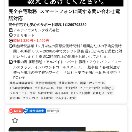
完全在宅勤務│スマートフォンに関する問い合わせ電
話対応
完全在宅でも安心のサポート環境！/1260703380
アルティウスリンク株式会社
フルリモート
時給1,320円～1,400円
勤務時間詳細 1ヶ月単位の変形労働時間制 1週間あたりの平均労働時
間：40時間 8:50～20:00の中でのシフト勤務 週2日からなど柔軟に対
応いたします！ ※週12時間以上の勤務をお願いしておりま...
仕事内容 雇用形態：アルバイト・パート 職種：アウトバウンドコー
ルスタッフ、インバウンドコールスタッフ、一般事務 ＊各種制度が
整った環境の中で在宅ワーク！ ＊出社不要で全国から応募可能◎ ＊
PCやモ...
業界未経験者歓迎
変形労働時間制
扶養内勤務OK
副業・WワークOK
1日4時間以内OK
土日祝のみOK
主婦・主夫歓迎
フリーター歓迎
転勤なし
フルリモート
午前
経験者歓迎
ネイルOK
月1シフト提出
研修あり
夕方
在宅OK
ブランクOK
長期歓迎
フルタイム歓迎
派遣社員