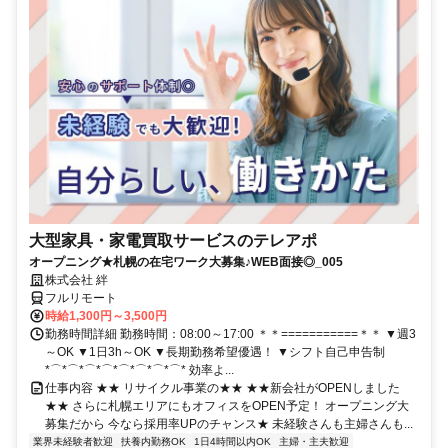
大型家具・家電買取サービスのテレアポ
オープニング★札幌の在宅ワーク大募集♪WEB面接◎_005
株式会社 絆
フルリモート
時給1,300円～3,500円
勤務時間詳細 勤務時間：08:00～17:00 ＊＊===========＊＊ ▼週3
～OK ▼1日3h～OK ▼長期勤務希望優遇！ ▼シフト自己申告制
*⌒*⌒*⌒*⌒*⌒*⌒*⌒*⌒* 効率よ...
仕事内容 ★★ リサイクル事業の★★ ★★新会社がOPENしました
★★ さらに札幌エリアにもオフィスをOPEN予定！ オープニング大
募集だから 今なら採用率UPのチャンス★ 未経験さんも主婦さんも...
業界未経験者歓迎
扶養内勤務OK
1日4時間以内OK
主婦・主夫歓迎