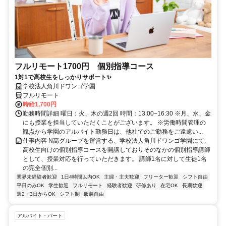
フルリモート1700円 個別指導コース
1対1で高校生をしっかりサポート✨
学校法人角川ドワンゴ学園
フルリモート
時給1,700円
勤務時間詳細 曜日：火、木の週2回 時間：13:00−16:30 ※月、水、金
にも授業を担当していただくことがございます。 ※労働時間管理の
観点から学園のアルバイト勤務日は、他社でのご勤務をご遠慮い...
仕事内容 N高グループを運営する、学校法人角川ドワンゴ学園にて、
高校生向けの個別指導コースを開講しておりそのなかの個別指導講師
として、授業対応を行っていただきます。 講師1名に対して生徒1名
の完全個別...
業界未経験者歓迎
1日4時間以内OK
主婦・主夫歓迎
フリーター歓迎
シフト自由
平日のみOK
学生歓迎
フルリモート
経験者歓迎
研修あり
在宅OK
長期歓迎
週2・3日からOK
シフト制
服装自由
アルバイト・パート