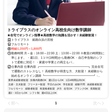
トライプラスのオンライン高校生向け数学講師
★在宅でオンライン指導★高校数学の知識を活かす！未経験歓迎！
トライプラス 姫路白浜の宮校
フルリモート
時給1,350円～1,800円
勤務時間 月～金：16:00～22:00 土：13:00～22:00 ※教室の時間割に
準じます。 ・週1日、1コマ(1時間)から勤務OK ・自己申告制のシフ
トで柔軟に対応！ ・家庭や学業との両立もバ...
仕事内容 仕事内容 ┏━━━━━━━━━━━━━━━━┓ 完全在宅
で通勤のストレスなし！ 高校数学が得意な方、大歓迎！ 未経験から
始めるオンライン講師 ┗━━━━━━━━━━━━━━━━┛ -...
業界未経験者歓迎
扶養内勤務OK
週1日からOK
1日4時間以内OK
主婦・主夫歓迎
フリーター歓迎
平日のみOK
学生歓迎
経験不問
未経験者歓迎
フルリモート
経験者歓迎
有資格者歓迎
夕方
在宅OK
ブランクOK
長期歓迎
週2・3日からOK
シフト制
週4日以上OK
前へ
次へ
1