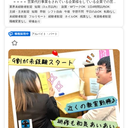
＝＝＝＝ 営業代行事業をされている企業様をしている企業での営...
業界未経験者歓迎
短期（3ヵ月以内）
副業・WワークOK
1日4時間以内OK
主婦・主夫歓迎
短期
早朝
シフト自由
午後
学歴不問
平日のみOK
転勤なし
未経験者歓迎
フルリモート
経験者歓迎
ネイルOK
残業なし
有資格者歓迎
職種変更なし
研修あり
アルバイト・パート