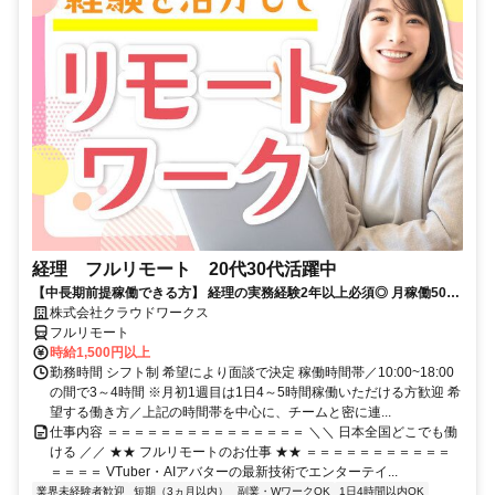
経理 フルリモート 20代30代活躍中
【中長期前提稼働できる方】 経理の実務経験2年以上必須◎ 月稼働50時
間で安定収入！
株式会社クラウドワークス
フルリモート
時給1,500円以上
勤務時間 シフト制 希望により面談で決定 稼働時間帯／10:00~18:00
の間で3～4時間 ※月初1週目は1日4～5時間稼働いただける方歓迎 希
望する働き方／上記の時間帯を中心に、チームと密に連...
仕事内容 ＝＝＝＝＝＝＝＝＝＝＝＝＝＝＝ ＼＼ 日本全国どこでも働
ける ／／ ★★ フルリモートのお仕事 ★★ ＝＝＝＝＝＝＝＝＝＝＝
＝＝＝＝ VTuber・AIアバターの最新技術でエンターテイ...
業界未経験者歓迎
短期（3ヵ月以内）
副業・WワークOK
1日4時間以内OK