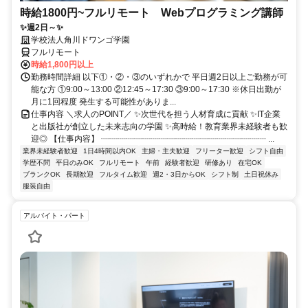
時給1800円~フルリモート Webプログラミング講師
✨週2日～✨
学校法人角川ドワンゴ学園
フルリモート
時給1,800円以上
勤務時間詳細 以下①・②・③のいずれかで 平日週2日以上ご勤務が可
能な方 ①9:00～13:00 ②12:45～17:30 ③9:00～17:30 ※休日出勤が
月に1回程度 発生する可能性がありま...
仕事内容 ＼求人のPOINT／ ✨次世代を担う人材育成に貢献 ✨IT企業
と出版社が創立した未来志向の学園 ✨高時給！教育業界未経験者も歓
迎◎ 【仕事内容】 ┈┈┈┈┈┈┈┈┈┈┈┈┈┈┈┈┈┈┈┈ ...
業界未経験者歓迎
1日4時間以内OK
主婦・主夫歓迎
フリーター歓迎
シフト自由
学歴不問
平日のみOK
フルリモート
午前
経験者歓迎
研修あり
在宅OK
ブランクOK
長期歓迎
フルタイム歓迎
週2・3日からOK
シフト制
土日祝休み
服装自由
アルバイト・パート