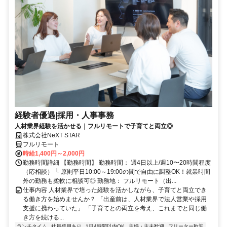
経験者優遇|採用・人事事務
人材業界経験を活かせる｜フルリモートで子育てと両立◎
株式会社NeXT STAR
フルリモート
時給1,400円～2,000円
勤務時間詳細 【勤務時間】 勤務時間： 週4日以上/週10〜20時間程度
（応相談） └ 原則平日10:00～19:00の間で自由に調整OK！就業時間
外の勤務も柔軟に相談可◎ 勤務地： フルリモート（出...
仕事内容 人材業界で培った経験を活かしながら、子育てと両立でき
る働き方を始めませんか？ 「出産前は、人材業界で法人営業や採用
支援に携わっていた」 「子育てとの両立を考え、これまでと同じ働
き方を続ける...
ランチタイム
社員登用あり
1日4時間以内OK
主婦・主夫歓迎
フリーター歓迎