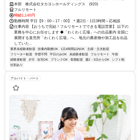
との両立◎プライベートも充実★主婦さんも活躍中
本部 株式会社タカヨシホールディングス (920)
フルリモート
時給1,140円
勤務時間 平日【9：00～17：00】 ＊週2日・1日3時間～応相談
仕事内容 【おうちで完結！フルリモートでできる電話営業】 以下の
業務を中心にお任せします ◆「わくわく広場」への出品案内 全国に
展開する直売所「わくわく広場」へ、 地元の農産物や加工品を出品
していた...
業界未経験者歓迎
扶養内勤務OK
1日4時間以内OK
主婦・主夫歓迎
フリーター歓迎
学歴不問
平日のみOK
未経験者歓迎
フルリモート
午前
経験者歓迎
夕方
在宅OK
ブランクOK
長期歓迎
週2・3日からOK
シフト制
社割あり
アルバイト・パート