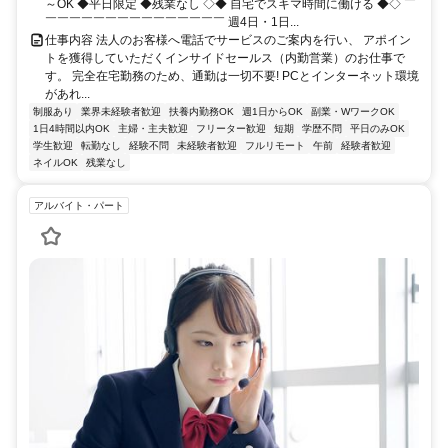
～OK ◆平日限定 ◆残業なし ◇◆ 自宅でスキマ時間に働ける ◆◇ ￣
￣￣￣￣￣￣￣￣￣￣￣￣￣￣￣ 週4日・1日...
仕事内容 法人のお客様へ電話でサービスのご案内を行い、 アポイン
トを獲得していただくインサイドセールス（内勤営業）のお仕事で
す。 完全在宅勤務のため、通勤は一切不要! PCとインターネット環境
があれ...
制服あり
業界未経験者歓迎
扶養内勤務OK
週1日からOK
副業・WワークOK
1日4時間以内OK
主婦・主夫歓迎
フリーター歓迎
短期
学歴不問
平日のみOK
学生歓迎
転勤なし
経験不問
未経験者歓迎
フルリモート
午前
経験者歓迎
ネイルOK
残業なし
アルバイト・パート