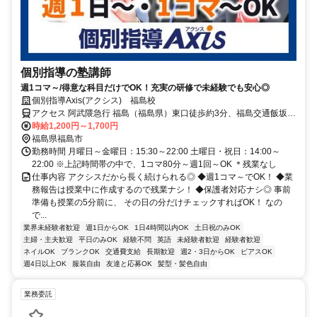
個別指導の塾講師
週1コマ～/得意な科目だけでOK！充実の研修で未経験でも安心◎
個別指導Axis(アクシス) 福島校
アクセス 阿武隈急行 福島（福島県）東口徒歩約3分、福島交通飯坂線
福島（福島県）東口徒歩約3分、ＪＲ奥羽本線 福島（福島県）東口徒
時給1,200円～1,700円
歩約3分
福島県福島市
勤務時間 月曜日～金曜日：15:30～22:00 土曜日・祝日：14:00～
22:00 ※上記時間帯の中で、1コマ80分～週1回～OK ＊残業なし
仕事内容 アクシスだから長く続けられる◎ ◆週1コマ～でOK！ ◆業
務報告は授業中に作成するので残業ナシ！ ◆保護者対応ナシ◎ 事前
準備も授業の5分前に、 その日の分だけチェックすればOK！ なの
で...
業界未経験者歓迎
週1日からOK
1日4時間以内OK
土日祝のみOK
主婦・主夫歓迎
平日のみOK
経験不問
英語
未経験者歓迎
経験者歓迎
ネイルOK
ブランクOK
交通費支給
長期歓迎
週2・3日からOK
ピアスOK
週4日以上OK
服装自由
友達と応募OK
髪型・髪色自由
業務委託