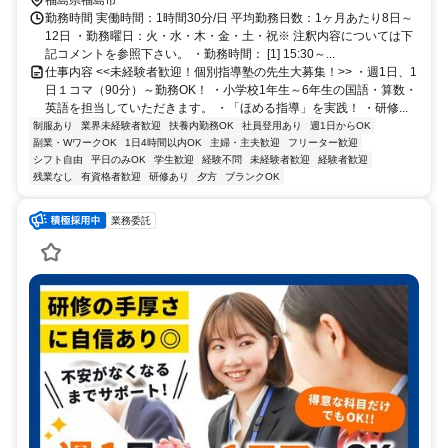
勤務時間 実働時間：1時間30分/日 平均勤務日数：1ヶ月あたり8日～
12日 ・勤務曜日：火・水・木・金・土・祝※ 注釈内容については下
記コメントを参照下さい。 ・勤務時間： [1] 15:30～...
仕事内容 <<未経験者歓迎！個別指導塾の先生大募集！>> ・週1日、1
日１コマ（90分）～勤務OK！ ・小学校1年生～6年生の国語・算数・
英語を担当していただきます。 ・「ほめる指導」を実践！ ・研修...
制服あり
業界未経験者歓迎
扶養内勤務OK
社員登用あり
週1日からOK
副業・WワークOK
1日4時間以内OK
主婦・主夫歓迎
フリーター歓迎
シフト自由
平日のみOK
学生歓迎
経験不問
未経験者歓迎
経験者歓迎
残業なし
有資格者歓迎
研修あり
夕方
ブランクOK
業務委託