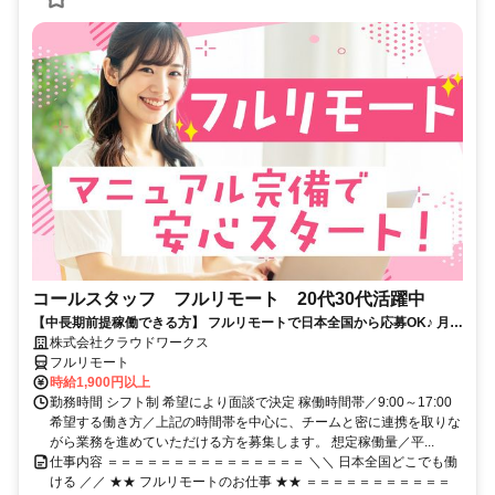
コールスタッフ フルリモート 20代30代活躍中
【中長期前提稼働できる方】 フルリモートで日本全国から応募OK♪ 月稼
働80時間で安定収入！
株式会社クラウドワークス
フルリモート
時給1,900円以上
勤務時間 シフト制 希望により面談で決定 稼働時間帯／9:00～17:00
希望する働き方／上記の時間帯を中心に、チームと密に連携を取りな
がら業務を進めていただける方を募集します。 想定稼働量／平...
仕事内容 ＝＝＝＝＝＝＝＝＝＝＝＝＝＝＝ ＼＼ 日本全国どこでも働
ける ／／ ★★ フルリモートのお仕事 ★★ ＝＝＝＝＝＝＝＝＝＝＝