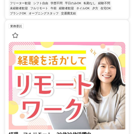
フリーター歓迎
シフト自由
学歴不問
平日のみOK
転勤なし
経験不問
未経験者歓迎
フルリモート
午前
経験者歓迎
ネイルOK
夕方
在宅OK
ブランクOK
オープニングスタッフ
交通費支給
業務委託