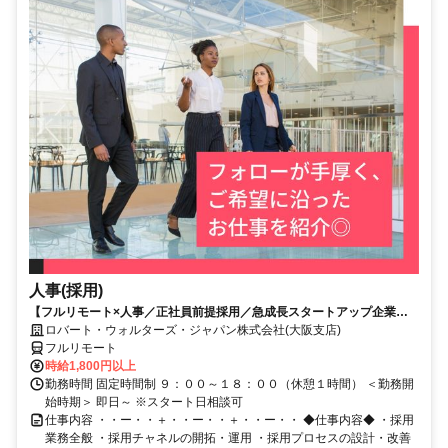
人事(採用)
【フルリモート×人事／正社員前提採用／急成長スタートアップ企業／
英語】Robert Walters
ロバート・ウォルターズ・ジャパン株式会社(大阪支店)
フルリモート
時給1,800円以上
勤務時間 固定時間制 ９：００～１８：００（休憩１時間） ＜勤務開
始時期＞ 即日～ ※スタート日相談可
仕事内容 ・・ー・・＋・・ー・・＋・・ー・・ ◆仕事内容◆ ・採用
業務全般 ・採用チャネルの開拓・運用 ・採用プロセスの設計・改善