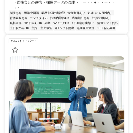
・面接官との連携 ・採用データの管理 ・・ー・・＋・・ー・・
＋・...
制服あり
標準中国語
業界未経験者歓迎
飲食割引あり
短期（3ヵ月以内）
育休延長あり
ランチタイム
扶養内勤務OK
店舗割引あり
社員登用あり
無料研修
週1日からOK
副業・WワークOK
1日4時間以内OK
隔週シフト提出
土日祝のみOK
主婦・主夫歓迎
週1シフト提出
無期雇用派遣
60代も応募可
アルバイト・パート