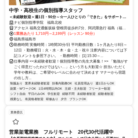
中学・高校生の個別指導スタッフ
＜未経験歓迎＞週1日・90分～☆一人ひとりの「できた」をサポートす
るお仕事！
ナビ個別指導学院 福島北校
アクセス 福島交通飯坂線 曽根田徒歩約7分、阿武隈急行 福島（福島
県）東口徒歩約13分、福島交通飯坂線 福島（福島県）東口徒歩約13
1業務あたり 1,710円～2,199円（レッスン 90分）
分 曽根田駅より徒歩7分
福島県福島市
勤務時間 実働時間：1時間30分/日 平均勤務日数：1ヶ月あたり8日～
12日 ・勤務曜日：火・水・木・金・土・祝※ 注釈内容については下
記コメントを参照下さい。 ・勤務時間： [1] 15:30～...
仕事内容 <<未経験者歓迎！個別指導塾の先生大募集！>> 「勉強がす
ごく得意だったわけではない…」という方も大歓迎☆ 担当いただく
学年や教科は、ご希望やレベルに合わせて決めます マナーから宿題
の出し方...
制服あり
業界未経験者歓迎
扶養内勤務OK
社員登用あり
週1日からOK
副業・WワークOK
1日4時間以内OK
主婦・主夫歓迎
フリーター歓迎
シフト自由
平日のみOK
学生歓迎
経験不問
未経験者歓迎
経験者歓迎
残業なし
有資格者歓迎
研修あり
夕方
ブランクOK
業務委託
営業架電業務 フルリモート 20代30代活躍中