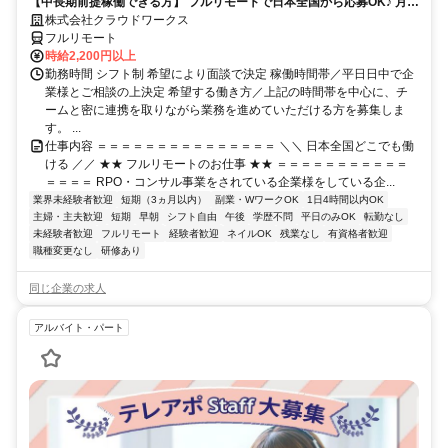
【中長期前提稼働できる方】 フルリモートで日本全国から応募OK♪ 月稼
働40時間で安定収入！
株式会社クラウドワークス
フルリモート
時給2,200円以上
勤務時間 シフト制 希望により面談で決定 稼働時間帯／平日日中で企
業様とご相談の上決定 希望する働き方／上記の時間帯を中心に、チ
ームと密に連携を取りながら業務を進めていただける方を募集しま
す。 ...
仕事内容 ＝＝＝＝＝＝＝＝＝＝＝＝＝＝＝ ＼＼ 日本全国どこでも働
ける ／／ ★★ フルリモートのお仕事 ★★ ＝＝＝＝＝＝＝＝＝＝＝
＝＝＝＝ RPO・コンサル事業をされている企業様をしている企...
業界未経験者歓迎
短期（3ヵ月以内）
副業・WワークOK
1日4時間以内OK
主婦・主夫歓迎
短期
早朝
シフト自由
午後
学歴不問
平日のみOK
転勤なし
未経験者歓迎
フルリモート
経験者歓迎
ネイルOK
残業なし
有資格者歓迎
職種変更なし
研修あり
同じ企業の求人
アルバイト・パート