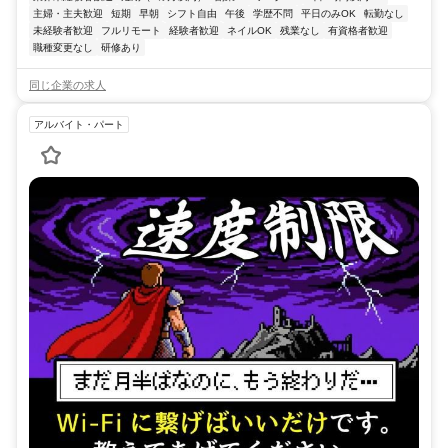
主婦・主夫歓迎
短期
早朝
シフト自由
午後
学歴不問
平日のみOK
転勤なし
未経験者歓迎
フルリモート
経験者歓迎
ネイルOK
残業なし
有資格者歓迎
職種変更なし
研修あり
同じ企業の求人
アルバイト・パート