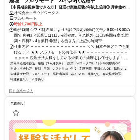
経理 フルリモート 20代30代活躍中
【中長期前提稼働できる方】 経理の実務経験2年以上必須◎ 月稼働45時
間で安定収入！
株式会社クラウドワークス
フルリモート
時給1,700円以上
勤務時間 シフト制 希望により面談で決定 稼働時間帯／9:00~18:00の
間で 月初3~4営業日は1日5時間程度、それ以外は1日3時間程度 繁忙
期：月初3～4営業日 希望する働き方／上記の時間帯...
仕事内容 ＝＝＝＝＝＝＝＝＝＝＝＝＝＝＝ ＼＼ 日本全国どこでも働
ける ／／ ★★ フルリモートのお仕事 ★★ ＝＝＝＝＝＝＝＝＝＝＝
＝＝＝＝ 税理士法人様をしている企業での経理をお任せします！...
業界未経験者歓迎
短期（3ヵ月以内）
副業・WワークOK
1日4時間以内OK
主婦・主夫歓迎
短期
早朝
シフト自由
午後
学歴不問
平日のみOK
転勤なし
未経験者歓迎
フルリモート
経験者歓迎
ネイルOK
残業なし
有資格者歓迎
職種変更なし
研修あり
同じ企業の求人
業務委託