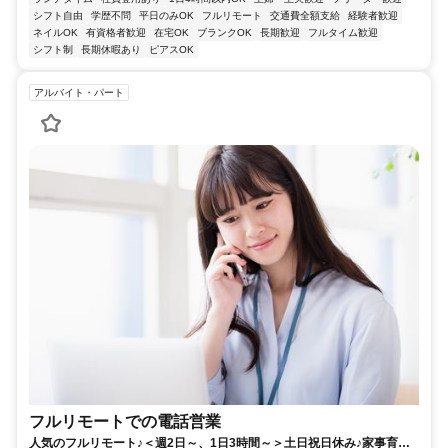
シフト自由
学歴不問
平日のみOK
フルリモート
交通費全額支給
経験者歓迎
ネイルOK
有資格者歓迎
在宅OK
ブランクOK
長期歓迎
フルタイム歓迎
シフト制
長期休暇あり
ピアスOK
アルバイト・パート
フルリモートでの電話営業
人気のフルリモート♪＜週2日～、1日3時間～＞土日祝日休み♪家事育児