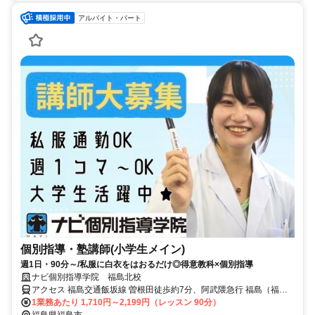
アルバイト・パート
個別指導・塾講師(小学生メイン)
週1日・90分～/私服に白衣をはおるだけ◎得意教科×個別指導
ナビ個別指導学院 福島北校
アクセス 福島交通飯坂線 曽根田徒歩約7分、阿武隈急行 福島（福島
県）東口徒歩約13分、福島交通飯坂線 福島（福島県）東口徒歩約13
1業務あたり 1,710円～2,199円（レッスン 90分）
分 曽根田駅より徒歩7分
福島県福島市