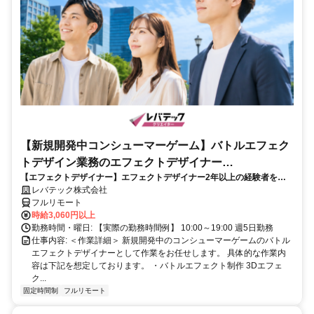
【新規開発中コンシューマーゲーム】バトルエフェク
トデザイン業務のエフェクトデザイナー
【エフェクトデザイナー】エフェクトデザイナー2年以上の経験者を歓
_LTCR187574_CP_CRG
迎！キャリアアップを目指したい方も大歓迎♪
レバテック株式会社
フルリモート
時給3,060円以上
勤務時間・曜日: 【実際の勤務時間例】 10:00～19:00 週5日勤務
仕事内容: ＜作業詳細＞ 新規開発中のコンシューマーゲームのバトル
エフェクトデザイナーとして作業をお任せします。 具体的な作業内
容は下記を想定しております。 ・バトルエフェクト制作 3Dエフェ
ク...
固定時間制
フルリモート