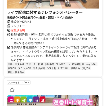
ライブ配信に関するテレフォンオペレーター
未経験OK✨完全在宅Ok✨服装・髪型・ネイル自由✨
株式会社KIRINZ
フルリモート
完全歩合制
勤務時間詳細 ・9時～22時の間でフルタイム稼働 できる方を優先い
たします。 ・月１シフト提出 ・週4以上稼働が可能な方歓迎！ ・土
日対応できる方特に歓迎！
仕事内容 弊社主催のコンテストイベントやライブ配信に興味がある
方々へ、 イベントやライブ配信の概要を説明していただきます。 マ
ニュアルもありますので、 業界未経験の方でも安心して業務に取り
組めます！...
主婦・主夫歓迎
フリーター歓迎
学歴不問
フルリモート
経験者歓迎
ネイルOK
在宅OK
ブランクOK
完全歩合制
シフト制
ピアスOK
服装自由
ひげOK
髪型・髪色自由
アルバイト・パート