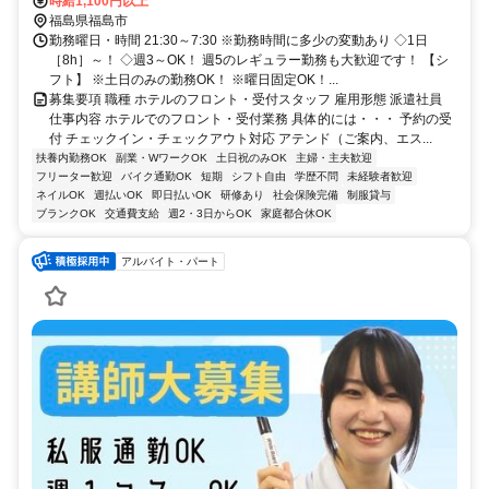
田」駅／福島交通飯坂線「美術館図書館前」駅
時給1,100円以上
福島県福島市
勤務曜日・時間 21:30～7:30 ※勤務時間に多少の変動あり ◇1日
［8h］～！ ◇週3～OK！ 週5のレギュラー勤務も大歓迎です！ 【シ
フト】 ※土日のみの勤務OK！ ※曜日固定OK！...
募集要項 職種 ホテルのフロント・受付スタッフ 雇用形態 派遣社員
仕事内容 ホテルでのフロント・受付業務 具体的には・・・ 予約の受
付 チェックイン・チェックアウト対応 アテンド（ご案内、エス...
扶養内勤務OK
副業・WワークOK
土日祝のみOK
主婦・主夫歓迎
フリーター歓迎
バイク通勤OK
短期
シフト自由
学歴不問
未経験者歓迎
ネイルOK
週払いOK
即日払いOK
研修あり
社会保険完備
制服貸与
ブランクOK
交通費支給
週2・3日からOK
家庭都合休OK
アルバイト・パート