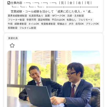
仕事内容 ・━┓・━┓・━┓・━┓ ┃完┃┃全┃┃在┃┃宅┃
┗━・┗━・┗━・┗━・ ✧━━━━━✧━━━━━✧━━━━━✧
営業経験・コール経験を活かして 「成果に応じた収入」×「成...
業界未経験者歓迎
社員登用あり
副業・WワークOK
主婦・主夫歓迎
フリーター歓迎
学歴不問
固定時間制
平日のみOK
転勤なし
フルリモート
午前
経験者歓迎
ネイルOK
有資格者歓迎
研修あり
夕方
在宅OK
ブランクOK
長期歓迎
フルタイム歓迎
派遣社員