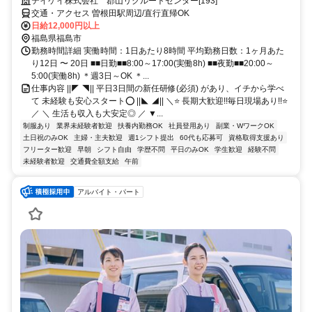
テイケイ株式会社 郡山リクルートセンター[193]
交通・アクセス 曽根田駅周辺/直行直帰OK
日給12,000円以上
福島県福島市
勤務時間詳細 実働時間：1日あたり8時間 平均勤務日数：1ヶ月あた
り12日 〜 20日 ■■日勤■■8:00～17:00(実働8h) ■■夜勤■■20:00～
5:00(実働8h) ＊週3日～OK ＊...
仕事内容 ||◤ ◥|| 平日3日間の新任研修(必須) があり、イチから学べ
て 未経験も安心スタート⭕ ||◣ ◢|| ＼⭐ 長期大歓迎!!毎日現場あり!!⭐
／ ＼ 生活も収入も大安定◎ ／ ▼...
制服あり
業界未経験者歓迎
扶養内勤務OK
社員登用あり
副業・WワークOK
土日祝のみOK
主婦・主夫歓迎
週1シフト提出
60代も応募可
資格取得支援あり
フリーター歓迎
早朝
シフト自由
学歴不問
平日のみOK
学生歓迎
経験不問
未経験者歓迎
交通費全額支給
午前
アルバイト・パート