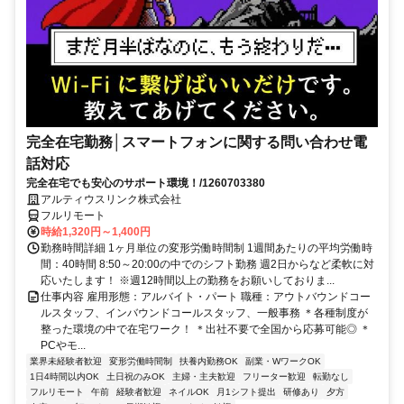
完全在宅勤務│スマートフォンに関する問い合わせ電
話対応
完全在宅でも安心のサポート環境！/1260703380
アルティウスリンク株式会社
フルリモート
時給1,320円～1,400円
勤務時間詳細 1ヶ月単位の変形労働時間制 1週間あたりの平均労働時
間：40時間 8:50～20:00の中でのシフト勤務 週2日からなど柔軟に対
応いたします！ ※週12時間以上の勤務をお願いしておりま...
仕事内容 雇用形態：アルバイト・パート 職種：アウトバウンドコー
ルスタッフ、インバウンドコールスタッフ、一般事務 ＊各種制度が
整った環境の中で在宅ワーク！ ＊出社不要で全国から応募可能◎ ＊
PCやモ...
業界未経験者歓迎
変形労働時間制
扶養内勤務OK
副業・WワークOK
1日4時間以内OK
土日祝のみOK
主婦・主夫歓迎
フリーター歓迎
転勤なし
フルリモート
午前
経験者歓迎
ネイルOK
月1シフト提出
研修あり
夕方