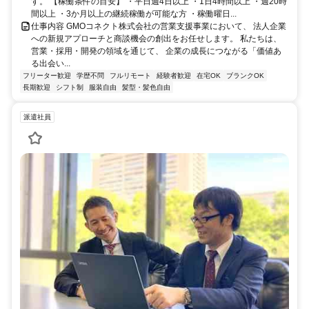
す。 【稼働条件の目安】 ・平日週4日以上 ・1日4時間以上 ・週20時
間以上 ・3か月以上の継続稼働が可能な方 ・稼働曜日...
仕事内容 GMOコネクト株式会社の営業支援事業において、 法人企業
への新規アプローチと商談機会の創出をお任せします。 私たちは、
営業・採用・開発の領域を通じて、 企業の成長につながる「価値あ
る出会い...
フリーター歓迎
学歴不問
フルリモート
経験者歓迎
在宅OK
ブランクOK
長期歓迎
シフト制
服装自由
髪型・髪色自由
派遣社員