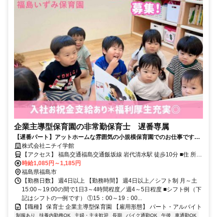
企業主導型保育園の非常勤保育士 遅番専属
【遅番パート】アットホームな雰囲気の小規模保育園でのお仕事です。
夕方から閉園までの時間帯に働いていただける方、大募集！
株式会社ニチイ学館
【アクセス】 福島交通福島交通飯坂線 岩代清水駅 徒歩10分 ■住 所
福島県 福島市 泉道下９-１ ■アクセス 福島交通福島交通飯坂線 岩代清
時給1,085円～1,185円
水駅 徒歩10分
福島県福島市
【勤務日数】 週4日以上 【勤務時間】 週4日以上／シフト制 月～土
15:00～19:00の間で1日3～4時間程度／週4～5日程度 ■シフト例（下
記はシフトの一例です） ①15：00～19：00...
【職種】 保育士 企業主導型保育園 【雇用形態】 パート・アルバイト
制服あり
扶養内勤務OK
主婦・主夫歓迎
長期
バイク通勤OK
午後
車通勤OK