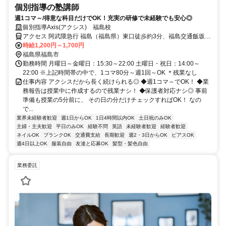
個別指導の塾講師
週1コマ～/得意な科目だけでOK！充実の研修で未経験でも安心◎
個別指導Axis(アクシス) 福島校
アクセス 阿武隈急行 福島（福島県）東口徒歩約3分、福島交通飯坂線
福島（福島県）東口徒歩約3分、ＪＲ奥羽本線 福島（福島県）東口徒
時給1,200円～1,700円
歩約3分
福島県福島市
勤務時間 月曜日～金曜日：15:30～22:00 土曜日・祝日：14:00～
22:00 ※上記時間帯の中で、1コマ80分～週1回～OK ＊残業なし
仕事内容 アクシスだから長く続けられる◎ ◆週1コマ～でOK！ ◆業
務報告は授業中に作成するので残業ナシ！ ◆保護者対応ナシ◎ 事前
準備も授業の5分前に、 その日の分だけチェックすればOK！ なの
で...
業界未経験者歓迎
週1日からOK
1日4時間以内OK
土日祝のみOK
主婦・主夫歓迎
平日のみOK
経験不問
英語
未経験者歓迎
経験者歓迎
ネイルOK
ブランクOK
交通費支給
長期歓迎
週2・3日からOK
ピアスOK
週4日以上OK
服装自由
友達と応募OK
髪型・髪色自由
業務委託