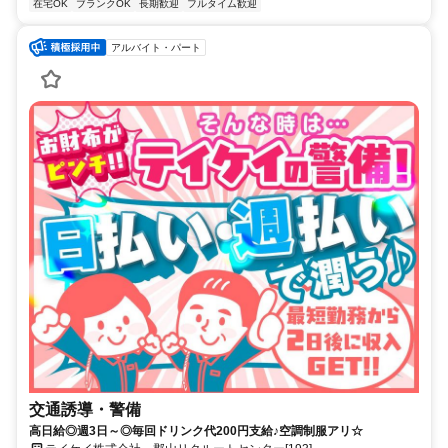
在宅OK
ブランクOK
長期歓迎
フルタイム歓迎
アルバイト・パート
交通誘導・警備
高日給◎週3日～◎毎回ドリンク代200円支給♪空調制服アリ☆