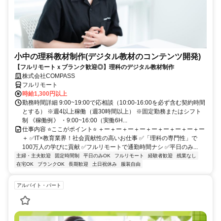
小中の理科教材制作(デジタル教材のコンテンツ開発)
【フルリモートｘブランク歓迎◎】理科のデジタル教材制作
株式会社COMPASS
フルリモート
時給1,300円以上
勤務時間詳細 9:00~19:00で応相談（10:00-16:00を必ず含む契約時間
とする） ※週4以上稼働（週30時間以上） ※固定勤務またはシフト
制 《稼働例》 ・9:00~16:00（実働6H...
仕事内容 ⭐ここがポイント⭐ ＋ー＋ー＋ー＋ー＋ー＋ー＋ー＋ー＋ー
＋ ✅IT×教育業界！社会貢献性の高いお仕事 ✅「理科の専門性」で
100万人の学びに貢献 ✅フルリモートで通勤時間ナシ ✅平日のみ...
主婦・主夫歓迎
固定時間制
平日のみOK
フルリモート
経験者歓迎
残業なし
在宅OK
ブランクOK
長期歓迎
土日祝休み
服装自由
アルバイト・パート