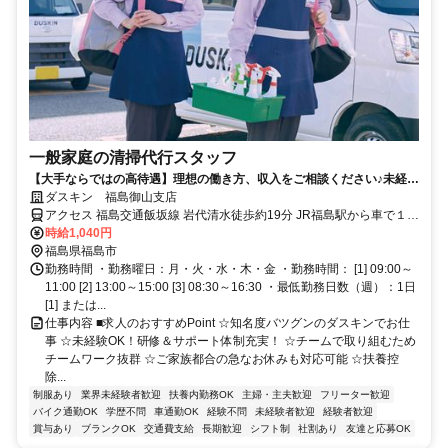
一般家庭の清掃代行スタッフ
【大手ならではの高待遇】理想の働き方、収入をご相談ください♪未経験
歓迎！
ダスキン 福島御山支店
アクセス 福島交通飯坂線 岩代清水徒歩約19分 JR福島駅から車で１０
分
時給1,040円
福島県福島市
勤務時間 ・勤務曜日：月・火・水・木・金 ・勤務時間： [1] 09:00～
11:00 [2] 13:00～15:00 [3] 08:30～16:30 ・最低勤務日数（週）：1日
[1] または...
仕事内容 ■求人のおすすめPoint ☆知名度バツグンのダスキンでお仕
事 ☆未経験OK！研修＆サポート体制充実！ ☆チームで取り組むため
チームワーク抜群 ☆ご家族都合の急なお休みも対応可能 ☆扶養控
除...
制服あり
業界未経験者歓迎
扶養内勤務OK
主婦・主夫歓迎
フリーター歓迎
バイク通勤OK
学歴不問
車通勤OK
経験不問
未経験者歓迎
経験者歓迎
賞与あり
ブランクOK
交通費支給
長期歓迎
シフト制
社割あり
友達と応募OK