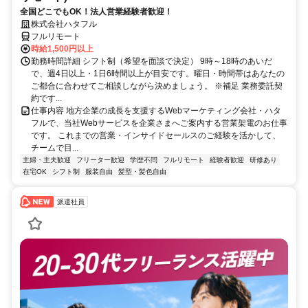
全国どこでもOK！法人営業経験者歓迎！
株式会社ハタフル
フルリモート
時給1,500円以上
勤務時間詳細 シフト制（希望を面談で決定） 9時～18時のあいだ
で、週4日以上・1日6時間以上が目安です。曜日・時間帯はあなたの
ご都合に合わせてご相談しながら決めましょう。 ※補足 業務委託契
約です...
仕事内容 地方企業の成長を支援するWebマーケティング会社・ハタ
フルで、当社Webサービスを企業さまへご案内する営業架電のお仕事
です。 これまでの営業・インサイドセールスのご経験を活かして、
チームで目...
主婦・主夫歓迎
フリーター歓迎
学歴不問
フルリモート
経験者歓迎
研修あり
在宅OK
シフト制
服装自由
髪型・髪色自由
派遣社員