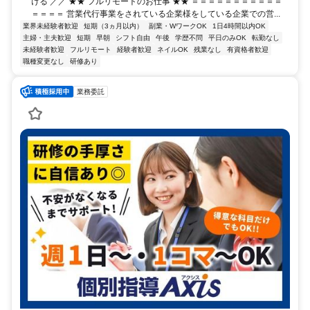
ける ／／ ★★ フルリモートのお仕事 ★★ ＝＝＝＝＝＝＝＝＝＝＝
＝＝＝＝ 営業代行事業をされている企業様をしている企業での営...
業界未経験者歓迎
短期（3ヵ月以内）
副業・WワークOK
1日4時間以内OK
主婦・主夫歓迎
短期
早朝
シフト自由
午後
学歴不問
平日のみOK
転勤なし
未経験者歓迎
フルリモート
経験者歓迎
ネイルOK
残業なし
有資格者歓迎
職種変更なし
研修あり
業務委託