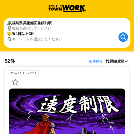
福島県
美術館図書館前駅
職種を選択してください
週4日以上OK
キーワードを選択してください
52件
条件保存
関連度順
アルバイト・パート