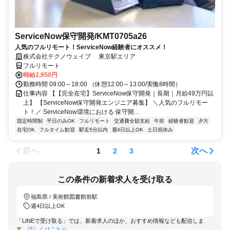
ServiceNow保守開発/KMT0705a26
人気のフルリモート！ServiceNow経験者にオススメ！
株式会社テクノウェイブ 東京駅エリア
フルリモート
時給2,950円
勤務時間 09:00～18:00 （休憩12:00～13:00/実働8時間）
仕事内容 【【完全在宅】ServiceNow保守開発｜長期｜月給49万円以
上】 【ServiceNow保守開発エンジニア募集】 ＼人気のフルリモー
ト！／ ServiceNow環境における 保守開...
固定時間制
平日のみOK
フルリモート
交通費全額支給
午前
経験者歓迎
夕方
在宅OK
フルタイム歓迎
駅近5分以内
週4日以上OK
土日祝休み
前へ
次へ
1
2
3
この条件の新着求人を受け取る
福島県 / 美術館図書館前駅
週4日以上OK
「LINEで受け取る」では、新着求人のほか、おすすめ情報なども配信しま
す。
詳しくはこちら