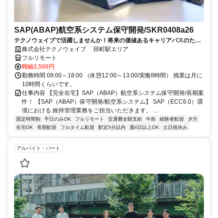
SAP(ABAP)航空系システム保守開発/SKR0408a26
テクノウェイブで活躍しませんか！将来の価値あるキャリアパスのため
の、長期的・安定的なサポートします
株式会社テクノウェイブ 田町駅エリア
フルリモート
時給2,500円
勤務時間 09:00～18:00 （休憩12:00～13:00/実働8時間） 残業は月に
10時間くらいです。
仕事内容 【完全在宅】SAP（ABAP）航空系システム保守開発/長期案
件！ 【SAP（ABAP）保守開発/航空系システム】 SAP（ECC6.0）環
境における 維持管理業務をご担当いただきます。 ...
固定時間制
平日のみOK
フルリモート
交通費全額支給
午前
経験者歓迎
夕方
在宅OK
長期歓迎
フルタイム歓迎
駅近5分以内
週4日以上OK
土日祝休み
アルバイト・パート