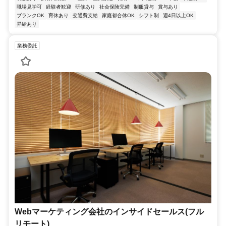
職場見学可
経験者歓迎
研修あり
社会保険完備
制服貸与
賞与あり
ブランクOK
育休あり
交通費支給
家庭都合休OK
シフト制
週4日以上OK
昇給あり
業務委託
Webマーケティング会社のインサイドセールス(フル
リモート)