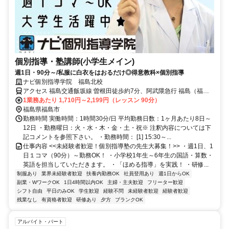
個別指導・塾講師(小学生メイン)
週1日・90分～/私服に白衣をはおるだけ◎得意教科×個別指導
ナビ個別指導学院 福島北校
アクセス 福島交通飯坂線 曽根田徒歩約7分、阿武隈急行 福島（福島
県）東口徒歩約13分、福島交通飯坂線 福島（福島県）東口徒歩約13
1業務あたり 1,710円～2,199円（レッスン 90分）
分 曽根田駅より徒歩7分
福島県福島市
勤務時間 実働時間：1時間30分/日 平均勤務日数：1ヶ月あたり8日～
12日 ・勤務曜日：火・水・木・金・土・祝※ 注釈内容については下
記コメントを参照下さい。 ・勤務時間： [1] 15:30～...
仕事内容 <<未経験者歓迎！個別指導塾の先生大募集！>> ・週1日、1
日１コマ（90分）～勤務OK！ ・小学校1年生～6年生の国語・算数・
英語を担当していただきます。 ・「ほめる指導」を実践！ ・研修...
制服あり
業界未経験者歓迎
扶養内勤務OK
社員登用あり
週1日からOK
副業・WワークOK
1日4時間以内OK
主婦・主夫歓迎
フリーター歓迎
シフト自由
平日のみOK
学生歓迎
経験不問
未経験者歓迎
経験者歓迎
残業なし
有資格者歓迎
研修あり
夕方
ブランクOK
アルバイト・パート