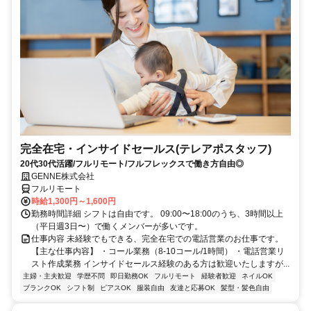
完全在宅・インサイドセールス(テレアポスタッフ)
20代30代活躍/フルリモート/フルフレックスで働き方自由◎
GENNE株式会社
フルリモート
時給1,300円～1,600円
勤務時間詳細 シフトは自由です。 09:00〜18:00のうち、3時間以上
（平日週3日〜）で働くメンバーが多いです。
仕事内容 未経験でもできる、完全在宅での電話営業のお仕事です。
【主な仕事内容】 ・コール業務（8-10コール/1時間） ・電話営業リ
スト作成業務 インサイドセールス経験のある方は歓迎いたしますが...
主婦・主夫歓迎
学歴不問
即日勤務OK
フルリモート
経験者歓迎
ネイルOK
ブランクOK
シフト制
ピアスOK
服装自由
友達と応募OK
髪型・髪色自由