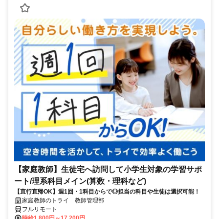
【家庭教師】生徒宅へ訪問して小学生対象の学習サポ
ート/理系科目メイン(算数・理科など)
【直行直帰OK】週1回・1科目からで◎担当の科目や生徒は選択可能！
家庭教師のトライ 教師管理部
フルリモート
時給1,800円～17,200円