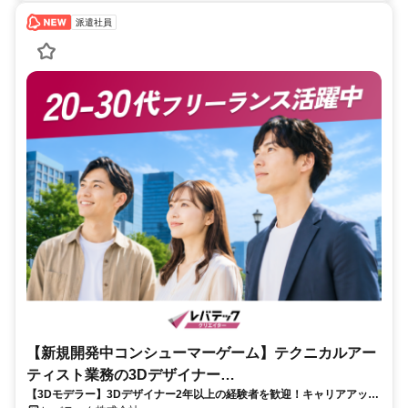
派遣社員
【新規開発中コンシューマーゲーム】テクニカルアー
ティスト業務の3Dデザイナー
【3Dモデラー】3Dデザイナー2年以上の経験者を歓迎！キャリアアップ
_LTCR547867_CP_CRG