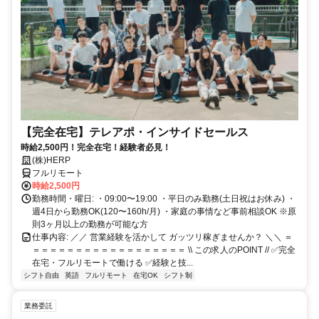
【完全在宅】テレアポ・インサイドセールス
時給2,500円！完全在宅！経験者必見！
(株)HERP
フルリモート
時給2,500円
勤務時間・曜日: ・09:00〜19:00 ・平日のみ勤務(土日祝はお休み) ・
週4日から勤務OK(120〜160h/月) ・家庭の事情など事前相談OK ※原
則3ヶ月以上の勤務が可能な方
仕事内容: ／／ 営業経験を活かして ガッツリ稼ぎませんか？ ＼＼ ＝
＝＝＝＝＝＝＝＝＝＝＝＝＝＝＝＝＝＝ \\ この求人のPOINT // ✅完全
在宅・フルリモートで働ける ✅経験と技...
シフト自由
英語
フルリモート
在宅OK
シフト制
業務委託