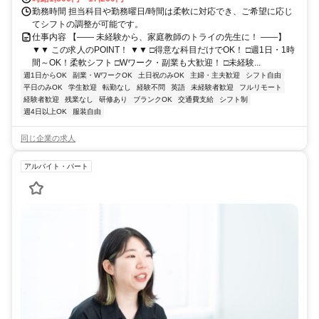
勤務時間 担当科目や勤務曜日/時間は柔軟に対応でき、ご希望に応じ
てシフトの調整が可能です。
仕事内容 【―― 未経験から、家庭教師のトライの先生に！ ――】
▼▼ この求人のPOINT！ ▼▼ □得意な科目だけでOK！ □週1日・1時
間～OK！柔軟シフト □Wワーク・副業も大歓迎！ □未経験...
週1日からOK
副業・WワークOK
土日祝のみOK
主婦・主夫歓迎
シフト自由
平日のみOK
学生歓迎
転勤なし
経験不問
英語
未経験者歓迎
フルリモート
経験者歓迎
残業なし
研修あり
ブランクOK
交通費支給
シフト制
週4日以上OK
服装自由
同じ企業の求人
アルバイト・パート