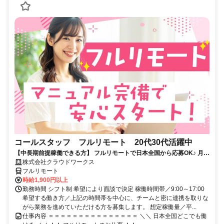
コールスタッフ フルリモート 20代30代活躍中
【中長期前提稼働できる方】 フルリモートで日本全国から応募OK♪ 月稼
働80時間で安定収入！
株式会社クラウドワークス
フルリモート
時給1,900円以上
勤務時間 シフト制 希望により面談で決定 稼働時間帯／9:00～17:00
希望する働き方／上記の時間帯を中心に、チームと密に連携を取りな
がら業務を進めていただける方を募集します。 想定稼働量／平...
仕事内容 ＝＝＝＝＝＝＝＝＝＝＝＝＝＝＝ ＼＼ 日本全国どこでも働