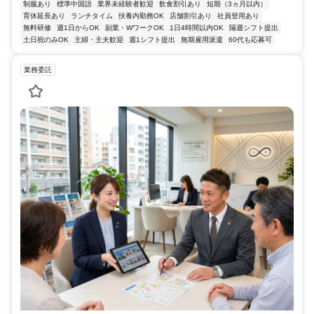
制服あり
標準中国語
業界未経験者歓迎
飲食割引あり
短期（3ヵ月以内）
育休延長あり
ランチタイム
扶養内勤務OK
店舗割引あり
社員登用あり
無料研修
週1日からOK
副業・WワークOK
1日4時間以内OK
隔週シフト提出
土日祝のみOK
主婦・主夫歓迎
週1シフト提出
無期雇用派遣
60代も応募可
業務委託