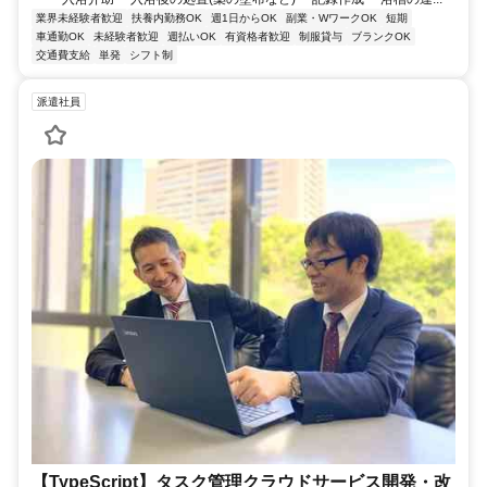
業界未経験者歓迎
扶養内勤務OK
週1日からOK
副業・WワークOK
短期
車通勤OK
未経験者歓迎
週払いOK
有資格者歓迎
制服貸与
ブランクOK
交通費支給
単発
シフト制
派遣社員
【TypeScript】タスク管理クラウドサービス開発・改