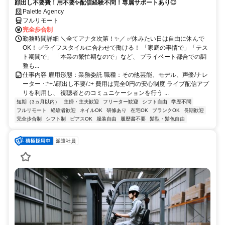
顔出し不要費！用不要✨配信経験不問！専属サポートあり◎
Palette Agency
フルリモート
完全歩合制
勤務時間詳細 ＼全てアナタ次第！✨／ ✅休みたい日は自由に休んで
OK！ ✅ライフスタイルに合わせて働ける！ 「家庭の事情で」「テス
ト期間で」 「本業の繁忙期なので」など、 プライベート都合での調
整も...
仕事内容 雇用形態：業務委託 職種：その他芸能、モデル、声優/ナレ
ーター ･:*+.\顔出し不要/.:+ 費用は完全0円の安心制度 ライブ配信アプ
リを利用し、 視聴者とのコミュニケーションを行う ...
短期（3ヵ月以内）
主婦・主夫歓迎
フリーター歓迎
シフト自由
学歴不問
フルリモート
経験者歓迎
ネイルOK
研修あり
在宅OK
ブランクOK
長期歓迎
完全歩合制
シフト制
ピアスOK
服装自由
履歴書不要
髪型・髪色自由
派遣社員