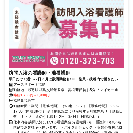
訪問入浴の看護師・准看護師
平日だけ！週1～2日／月に数回勤務もOK！副業・扶養内で働きたい方
にオススメ★未経験歓迎♪
アースサポート福島
勤務地・最寄駅 福島交通飯坂線：曽根田駅 徒歩5分 ＊マイカー通勤
可・駐車場あり
時給1,700円～1,800円
福島県福島市
勤務時間・期間 【勤務時間】 その他、シフト 【勤務時間】 8:30～
17:30（休憩1時間） ※予約状況により前後する可能性あり 【勤務日
数】 月・火・金のうち週1～2日 【休日】 日曜定休 （...
仕事内容 訪問入浴における看護業務 介護職員2名＋看護師1名の3名
体制でお客様宅へ伺います。 ・バイタルチェック ・衣類の着脱介助
・入浴介助 ・入浴後の処置(薬の塗布など) ・記録作成 ・浴槽の運...