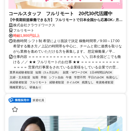
コールスタッフ フルリモート 20代30代活躍中
【中長期前提稼働できる方】 フルリモートで日本全国から応募OK♪ 月稼
働80時間で安定収入！
株式会社クラウドワークス
フルリモート
時給1,900円以上
勤務時間 シフト制 希望により面談で決定 稼働時間帯／9:00～17:00
希望する働き方／上記の時間帯を中心に、チームと密に連携を取りな
がら業務を進めていただける方を募集します。 想定稼働量／平...
仕事内容 ＝＝＝＝＝＝＝＝＝＝＝＝＝＝＝ ＼＼ 日本全国どこでも働
ける ／／ ★★ フルリモートのお仕事 ★★ ＝＝＝＝＝＝＝＝＝＝＝
＝＝＝＝ 営業代行事業をされている企業様をしている企業での営...
業界未経験者歓迎
短期（3ヵ月以内）
副業・WワークOK
1日4時間以内OK
主婦・主夫歓迎
短期
早朝
シフト自由
午後
学歴不問
平日のみOK
転勤なし
未経験者歓迎
フルリモート
経験者歓迎
ネイルOK
残業なし
有資格者歓迎
職種変更なし
研修あり
派遣社員