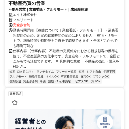
不動産売買の営業
不動産営業｜業務委託・フルリモート｜未経験歓迎
エイト株式会社
フルリモート
完全歩合制
勤務時間詳細 【稼働について｜業務委託・フルリモート】 ・業務委
託契約のため、所定の就業時間の定めはありません ・在宅・リモー
トで、稼働時間や時間帯をご自身で調整できます ・全国どこからで
も稼働可能な...
仕事内容 【仕事内容】 不動産の売買仲介における新規顧客の獲得を
担う、不動産営業のお仕事です。完全在宅・フルリモートで、全国ど
こからでも活動できます。 ▼ 具体的な業務 ・不動産の売却・購入を
検討さ...
短期（3ヵ月以内）
ランチタイム
フリーター歓迎
短期
シフト自由
学歴不問
フルリモート
経験者歓迎
ネイルOK
有資格者歓迎
在宅OK
ブランクOK
長期歓迎
完全歩合制
単発
短期（1ヵ月以内）
ピアスOK
ひげOK
業務委託