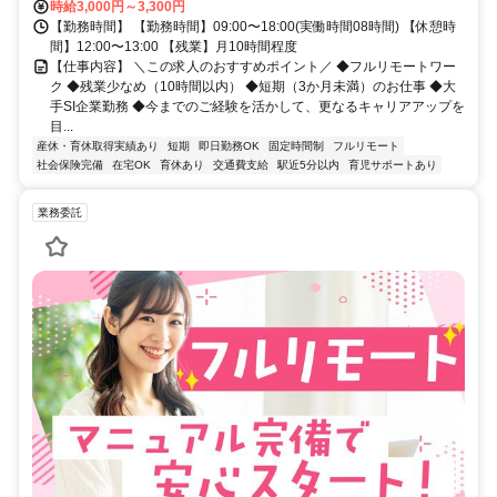
時給3,000円～3,300円
【勤務時間】 【勤務時間】09:00〜18:00(実働時間08時間) 【休憩時
間】12:00〜13:00 【残業】月10時間程度
【仕事内容】 ＼この求人のおすすめポイント／ ◆フルリモートワー
ク ◆残業少なめ（10時間以内） ◆短期（3か月未満）のお仕事 ◆大
手SI企業勤務 ◆今までのご経験を活かして、更なるキャリアアップを
目...
産休・育休取得実績あり
短期
即日勤務OK
固定時間制
フルリモート
社会保険完備
在宅OK
育休あり
交通費支給
駅近5分以内
育児サポートあり
業務委託