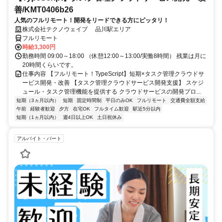
善/KMT0406b26
人気のフルリモート！開発をリードできる方にピッタリ！
株式会社テクノウェイブ 品川駅エリア
フルリモート
時給3,300円
勤務時間 09:00～18:00 （休憩12:00～13:00/実働8時間） 残業は月に
20時間くらいです。
仕事内容 【フルリモート！TypeScript】短期×タスク管理クラウドサ
ービス開発・改善 【タスク管理クラウドサービス開発支援】 スケジ
ュール・タスク管理機能を提供する クラウドサービスの開発プロ...
短期（3ヵ月以内）
短期
固定時間制
平日のみOK
フルリモート
交通費全額支給
午前
経験者歓迎
夕方
在宅OK
フルタイム歓迎
駅近5分以内
短期（1ヵ月以内）
週4日以上OK
土日祝休み
アルバイト・パート