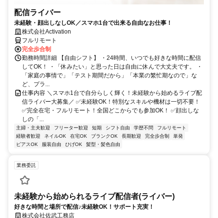
配信ライバー
未経験・顔出しなしOK／スマホ1台で出来る自由なお仕事！
株式会社Activation
フルリモート
完全歩合制
勤務時間詳細 【自由シフト】 ・24時間、いつでも好きな時間に配信
してOK！ ・「休みたい」と思った日は自由に休んで大丈夫です。 ・
「家庭の事情で」「テスト期間だから」「本業の繁忙期なので」な
ど、プラ...
仕事内容 ＼スマホ1台で自分らしく輝く！未経験から始めるライブ配
信ライバー大募集／ ✅未経験OK！特別なスキルや機材は一切不要！
✅完全在宅・フルリモート！全国どこからでも参加OK！ ✅顔出しな
しの「...
主婦・主夫歓迎
フリーター歓迎
短期
シフト自由
学歴不問
フルリモート
経験者歓迎
ネイルOK
在宅OK
ブランクOK
長期歓迎
完全歩合制
単発
ピアスOK
服装自由
ひげOK
髪型・髪色自由
業務委託
未経験から始められるライブ配信者(ライバー)
好きな時間と場所で配信♪未経験OK！サポート充実！
株式会社佐武工務店