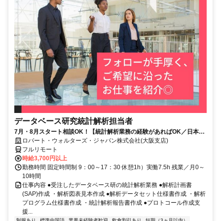
データベース研究統計解析担当者
7月・8月スタート相談OK！【統計解析業務の経験があればOK／日本全
国どこでもOK／完全在宅／時給３７００円／正社員登用可能性あり】統
ロバート・ウォルターズ・ジャパン株式会社(大阪支店)
計解析
フルリモート
時給3,700円以上
勤務時間 固定時間制 9：00～17：30 休憩1h）実働7.5h 残業／月0～
10時間
仕事内容 ●受注したデータベース研の統計解析業務 ●解析計画書
(SAP)作成 ・解析図表見本作成 ●解析データセット仕様書作成 ・解析
プログラム仕様書作成 ・統計解析報告書作成 ●プロトコール作成支
援...
制服あり
標準中国語
業界未経験者歓迎
飲食割引あり
短期（3ヵ月以内）