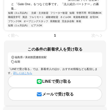
と 「Gate One」をつなぐ仕事です。 「法人紹介パートナー」の募
集...
短期（3ヵ月以内）
主婦・主夫歓迎
フリーター歓迎
短期
学歴不問
即日勤務OK
職場見学可
英語
フルリモート
経験者歓迎
ネイルOK
有資格者歓迎
在宅OK
ブランクOK
オープニングスタッフ
長期歓迎
完全歩合制
単発
短期（1ヵ月以内）
ピアスOK
前へ
次へ
1
この条件の新着求人を受け取る
福島県 / 美術館図書館前駅
短期
「LINEで受け取る」では、新着求人のほか、おすすめ情報なども配信しま
す。
詳しくはこちら
LINEで受け取る
メールで受け取る