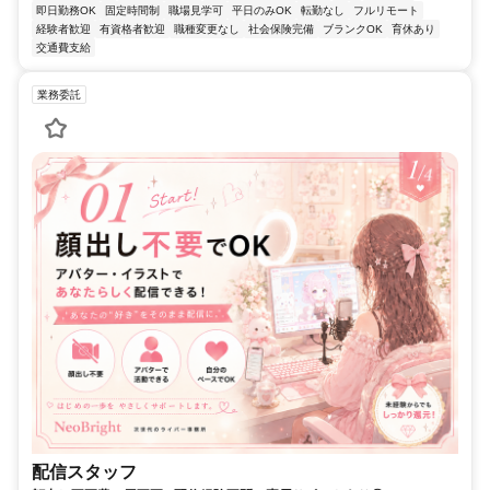
即日勤務OK
固定時間制
職場見学可
平日のみOK
転勤なし
フルリモート
経験者歓迎
有資格者歓迎
職種変更なし
社会保険完備
ブランクOK
育休あり
交通費支給
業務委託
配信スタッフ