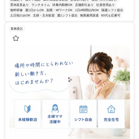
育休延長あり
ランチタイム
扶養内勤務OK
店舗割引あり
社員登用あり
無料研修
週1日からOK
副業・WワークOK
1日4時間以内OK
隔週シフト提出
土日祝のみOK
主婦・主夫歓迎
週1シフト提出
無期雇用派遣
60代も応募可
業務委託