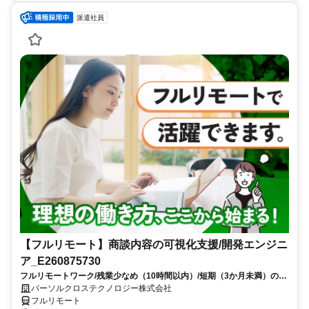
派遣社員
【フルリモート】商談内容の可視化支援/開発エンジニ
ア_E260875730
フルリモートワーク/残業少なめ（10時間以内）/短期（3か月未満）のお
仕事/大手SI企業勤務/今までのご経験を活かして、更なるキャリアアップ
パーソルクロステクノロジー株式会社
を目指せます
フルリモート