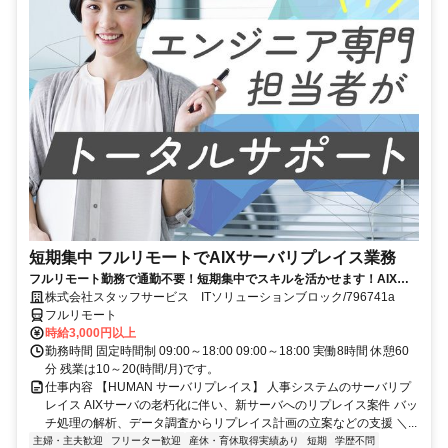
短期集中 フルリモートでAIXサーバリプレイス業務
フルリモート勤務で通勤不要！短期集中でスキルを活かせます！AIXの
経験を積むチャンス！
株式会社スタッフサービス ITソリューションブロック/796741a
フルリモート
時給3,000円以上
勤務時間 固定時間制 09:00～18:00 09:00～18:00 実働8時間 休憩60
分 残業は10～20(時間/月)です。
仕事内容 【HUMAN サーバリプレイス】 人事システムのサーバリプ
レイス AIXサーバの老朽化に伴い、新サーバへのリプレイス案件 バッ
チ処理の解析、データ調査からリプレイス計画の立案などの支援 ＼...
主婦・主夫歓迎
フリーター歓迎
産休・育休取得実績あり
短期
学歴不問