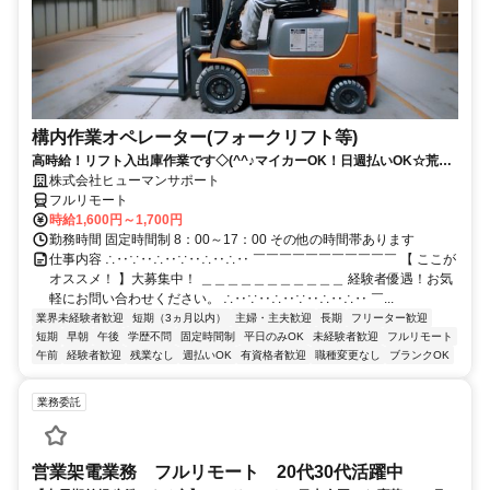
構内作業オペレーター(フォークリフト等)
高時給！リフト入出庫作業です◇(^^♪マイカーOK！日週払いOK☆荒本
駅★【シゴト№0619】
株式会社ヒューマンサポート
フルリモート
時給1,600円～1,700円
勤務時間 固定時間制 8：00～17：00 その他の時間帯あります
仕事内容 ∴‥∵‥∴‥∵‥∴‥∴‥ ￣￣￣￣￣￣￣￣￣￣￣ 【 ここが
オススメ！ 】大募集中！ ＿＿＿＿＿＿＿＿＿＿＿ 経験者優遇！お気
軽にお問い合わせください。 ∴‥∵‥∴‥∵‥∴‥∴‥ ￣...
業界未経験者歓迎
短期（3ヵ月以内）
主婦・主夫歓迎
長期
フリーター歓迎
短期
早朝
午後
学歴不問
固定時間制
平日のみOK
未経験者歓迎
フルリモート
午前
経験者歓迎
残業なし
週払いOK
有資格者歓迎
職種変更なし
ブランクOK
業務委託
営業架電業務 フルリモート 20代30代活躍中