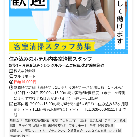
住み込みのホテル内客室清掃スタッフ
短期3ヶ月住み込み✨シングルルームご用意♪未経験歓迎◎
株式会社鈴和
フルリモート
日給10,000円
勤務時間詳細 実働時間：1日あたり6時間 平均勤務日数：1ヶ月あた
り20日 〜 24日 ⏰9:00～16:00の間で実働6時間程度 （ホテルの稼働
によって前後する場合があります） ⭐週5～6日勤務...
仕事内容 ꒰꒰9:00～16:00の間で6時間×週5～6日꒱꒱ ✨住み込み&3ヶ月限
定✨ ▼▽▼TEL応募もお気軽に！▼▽▼ 【TEL:028-658-9111】まで
◎ ―――――――――――――――...
制服あり
業界未経験者歓迎
短期（3ヵ月以内）
主婦・主夫歓迎
フリーター歓迎
短期
学歴不問
経験不問
未経験者歓迎
フルリモート
午前
経験者歓迎
残業なし
研修あり
夕方
ブランクOK
交通費支給
フルタイム歓迎
シフト制
週4日以上OK