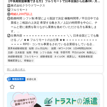
【中長期前提稼働できる方】 フルリモートで日本全国から応募OK♪ 月稼
働40時間で安定収入！
株式会社クラウドワークス
フルリモート
時給2,200円以上
勤務時間 シフト制 希望により面談で決定 稼働時間帯／平日日中で企
業様とご相談の上決定 希望する働き方／上記の時間帯を中心に、チ
ームと密に連携を取りながら業務を進めていただける方を募集しま
す。 ...
仕事内容 ＝＝＝＝＝＝＝＝＝＝＝＝＝＝＝ ＼＼ 日本全国どこでも働
ける ／／ ★★ フルリモートのお仕事 ★★ ＝＝＝＝＝＝＝＝＝＝＝
＝＝＝＝ RPO・コンサル事業をされている企業様をしている企...
業界未経験者歓迎
短期（3ヵ月以内）
副業・WワークOK
1日4時間以内OK
主婦・主夫歓迎
短期
早朝
シフト自由
午後
学歴不問
平日のみOK
転勤なし
未経験者歓迎
フルリモート
経験者歓迎
ネイルOK
残業なし
有資格者歓迎
職種変更なし
研修あり
同じ企業の求人
派遣社員