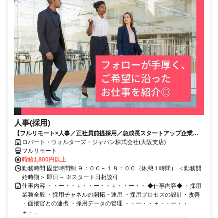
人事(採用)
【フルリモート×人事／正社員前提採用／急成長スタートアップ企業／
英語】Robert Walters
ロバート・ウォルターズ・ジャパン株式会社(大阪支店)
フルリモート
時給1,800円以上
勤務時間 固定時間制 ９：００～１８：００（休憩１時間） ＜勤務開
始時期＞ 即日～ ※スタート日相談可
仕事内容 ・・ー・・＋・・ー・・＋・・ー・・ ◆仕事内容◆ ・採用
業務全般 ・採用チャネルの開拓・運用 ・採用プロセスの設計・改善
・面接官との連携 ・採用データの管理 ・・ー・・＋・・ー・・
＋・...