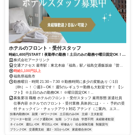
ホテルのフロント・受付スタッフ
時給1,400円START！夜勤帯の勤務！土日のみの勤務や曜日固定OK！日
払い可能♪高時給！交通費有
株式会社アークリンク
交通アクセス 最寄駅：東北本線「福島」駅／福島交通飯坂線「曽根
田」駅／福島交通飯坂線「美術館図書館前」駅
時給1,100円以上
福島県福島市
勤務曜日・時間 21:30～7:30 ※勤務時間に多少の変動あり ◇1日
［8h］～！ ◇週3～OK！ 週5のレギュラー勤務も大歓迎です！ 【シ
フト】 ※土日のみの勤務OK！ ※曜日固定OK！...
募集要項 職種 ホテルのフロント・受付スタッフ 雇用形態 派遣社員
仕事内容 ホテルでのフロント・受付業務 具体的には・・・ 予約の受
付 チェックイン・チェックアウト対応 アテンド（ご案内、エス...
扶養内勤務OK
副業・WワークOK
土日祝のみOK
主婦・主夫歓迎
フリーター歓迎
バイク通勤OK
短期
シフト自由
学歴不問
未経験者歓迎
ネイルOK
週払いOK
即日払いOK
研修あり
社会保険完備
制服貸与
ブランクOK
交通費支給
週2・3日からOK
家庭都合休OK