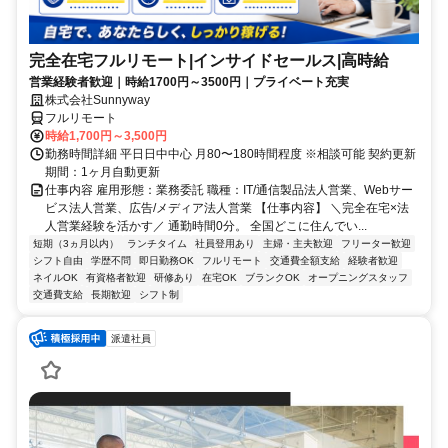
完全在宅フルリモート|インサイドセールス|高時給
営業経験者歓迎｜時給1700円～3500円｜プライベート充実
株式会社Sunnyway
フルリモート
時給1,700円～3,500円
勤務時間詳細 平日日中中心 月80〜180時間程度 ※相談可能 契約更新
期間：1ヶ月自動更新
仕事内容 雇用形態：業務委託 職種：IT/通信製品法人営業、Webサー
ビス法人営業、広告/メディア法人営業 【仕事内容】 ＼完全在宅×法
人営業経験を活かす／ 通勤時間0分。 全国どこに住んでい...
短期（3ヵ月以内）
ランチタイム
社員登用あり
主婦・主夫歓迎
フリーター歓迎
シフト自由
学歴不問
即日勤務OK
フルリモート
交通費全額支給
経験者歓迎
ネイルOK
有資格者歓迎
研修あり
在宅OK
ブランクOK
オープニングスタッフ
交通費支給
長期歓迎
シフト制
派遣社員