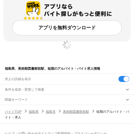
アプリを無料ダウンロード
福島県、美術館図書館前駅、短期のアルバイト・バイト求人情報
求人の詳細を表示
条件を追加・変更して検索
市区町村を追加・変更
関連キーワード
完全在宅ワーク 全国
シール貼り 在宅
現在地周辺
ガチャガチャ
犬カフェ
福島県
駅を追加・変更
バイトTOP
福島県
福島市
美術館図書館前駅
短期のアルバイト・バ
福島県
すべて
イト・求人
福島市
会津若松市
郡山市
いわき市
白河市
須賀川市
喜多方市
相馬市
二本松市
職種を追加・変更
JR東北本線(黒磯～利府・盛岡)
田村市
南相馬市
伊達市
本宮市
伊達郡
安達郡
岩瀬郡
南会津郡
耶麻郡
河沼郡
白坂駅
新白河駅
白河駅
久田野駅
泉崎駅
矢吹駅
鏡石駅
須賀川駅
安積永盛駅
郡山駅
飲食・フードサービス
大沼郡
西白河郡
東白川郡
石川郡
田村郡
双葉郡
相馬郡
特徴を追加・変更
日和田駅
五百川駅
本宮駅
杉田駅
二本松駅
安達駅
松川駅
金谷川駅
南福島駅
福島駅
飲食・フードサービス
すべて
ヘルプ・お問い合わせ
サイトマップ
利用規約・プライバシーポリシー