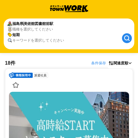
福島県
美術館図書館前駅
職種を選択してください
短期
キーワードを選択してください
18件
条件保存
関連度順
派遣社員