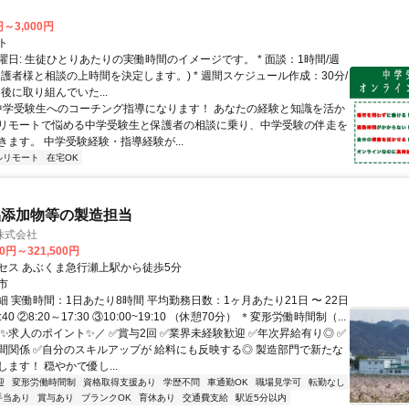
円～3,000円
ト
曜日: 生徒ひとりあたりの実働時間のイメージです。 * 面談：1時間/週
保護者様と相談の上時間を決定します。) * 週間スケジュール作成：30分/
後に取り組んでいた...
 中学受験生へのコーチング指導になります！ あなたの経験と知識を活か
リモートで悩める中学受験生と保護者の相談に乗り、中学受験の伴走を
きます。 中学受験経験・指導経験が...
ルリモート
在宅OK
品添加物等の製造担当
株式会社
00円～321,500円
セス あぶくま急行瀬上駅から徒歩5分
市
 実働時間：1日あたり8時間 平均勤務日数：1ヶ月あたり21日 〜 22日
:40 ②8:20～17:30 ③10:00~19:10 （休憩70分） ＊変形労働時間制（...
＼✨求人のポイント✨／ ✅賞与2回 ✅業界未経験歓迎 ✅年次昇給有り◎ ✅
間関係 ✅自分のスキルアップが 給料にも反映する◎ 製造部門で新たな
ます！ 穏やかで優し...
迎
変形労働時間制
資格取得支援あり
学歴不問
車通勤OK
職場見学可
転勤なし
手当あり
賞与あり
ブランクOK
育休あり
交通費支給
駅近5分以内