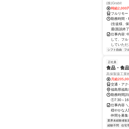
(株)Grabit
時給2,000
フルリモー
勤務時間・
(生徒様、
週(面談終了
仕事内容:
して、フル
していただ
シフト自由
フ
正社員
食品・食
高保製薬工業
月給205,0
交通・アク
福島県福島
勤務時間詳細
①7:30～16
仕事内容 
穏やかな人
仲間を募集し
業界未経験者歓
経験不問
住宅