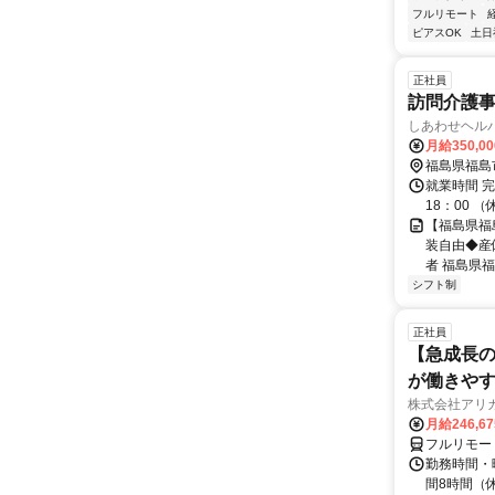
フルリモート
ピアスOK
土日
正社員
訪問介護
しあわせヘル
月給350,0
福島県福島
就業時間 完
18：00 
【福島県福
装自由◆産
者 福島県福
シフト制
正社員
【急成長の
が働きや
株式会社アリ
月給246,6
フルリモー
勤務時間・曜
間8時間（休憩