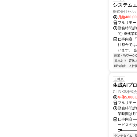
システムエ
株式会社セル
月給480,0
フルリモー
勤務時間詳細
間) ※残
仕事内容 
社都合では
います。 
副業・WワークO
賞与あり
育休
服装自由
入社
正社員
生成AIプ
CLINKS株式
年俸5,000,
フルリモー
勤務時間詳細
業時間は月
仕事内容 ―
ービスの次
□■――――
ランチタイム