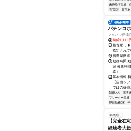
未経験者歓迎
在宅OK
賞与あ
パチンコホ
マルハン伊達
時給1,110
最寄駅 Ｊ
指定されて
福島県伊達
勤務時間 勤
迎 募集時間帯
絡く...
基本情報 
【自由シフ
ではの好待遇
制服あり
業界
フリーター歓迎
即日勤務OK
平
業務委託
【完全在宅
経験者大