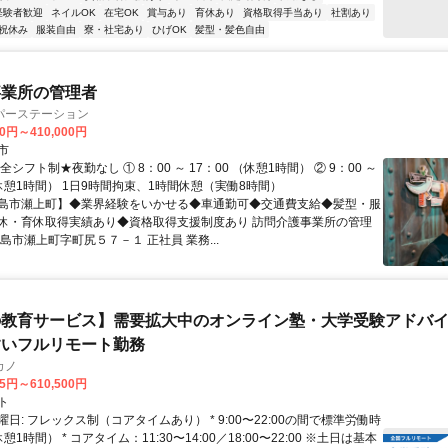
経験者歓迎
ネイルOK
在宅OK
賞与あり
育休あり
資格取得手当あり
社割あり
祝休み
服装自由
寮・社宅あり
ひげOK
髪型・髪色自由
事業所の管理者
パーステーション
00円～410,000円
市
全シフト制★夜勤なし ① 8：00 ～ 17：00 （休憩1時間） ② 9：00 ～
（休憩1時間） 1日9時間拘束、1時間休憩（実働8時間）
島市瀬上町】◆業界経験をいかせる◆車通勤可◆交通費支給◆髪型・服
休・育休取得実績あり◆資格取得支援制度あり 訪問介護事業所の管理
島市瀬上町字町尻５７－１ 正社員 業務...
教育サービス】需要拡大中のオンライン塾・大学受験アドバイザ
すいフルリモート勤務
カノ
75円～610,500円
ト
日: フレックス制（コアタイムあり） * 9:00〜22:00の間で標準労働時
1時間） * コアタイム：11:30〜14:00／18:00〜22:00 ※土日は基本