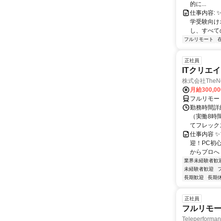
的に...
仕事内容: 
学受験向け
し、すべて
フルリモート
正社員
ITクリエ
株式会社TheNe
月給300,0
フルリモー
勤務時間詳細
（実働8時
てフレック
仕事内容 
迎！PC初
からプロへ
業界未経験者歓
未経験者歓迎
長期歓迎
長期
正社員
フルリモー
Teleperform