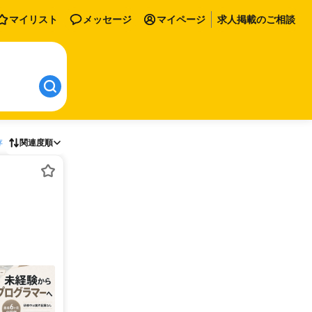
マイリスト
メッセージ
マイページ
求人掲載のご相談
存
関連度順