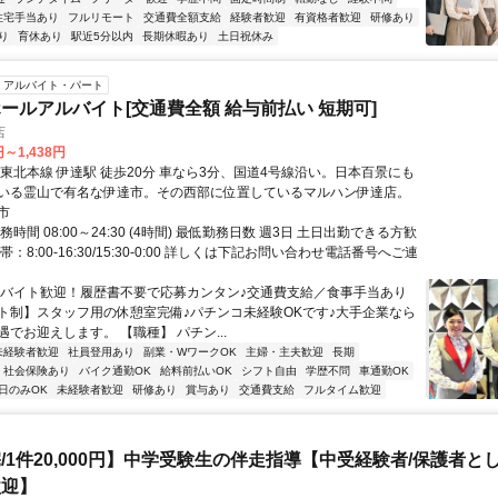
住宅手当あり
フルリモート
交通費全額支給
経験者歓迎
有資格者歓迎
研修あり
り
育休あり
駅近5分以内
長期休暇あり
土日祝休み
アルバイト・パート
ールアルバイト[交通費全額 給与前払い 短期可]
店
円～1,438円
Ｒ東北本線 伊達駅 徒歩20分 車なら3分、国道4号線沿い。日本百景にも
いる霊山で有名な伊達市。その西部に位置しているマルハン伊達店。
市
務時間 08:00～24:30 (4時間) 最低勤務日数 週3日 土日出勤できる方歓
：8:00-16:30/15:30-0:00 詳しくは下記お問い合わせ電話番号へご連
初バイト歓迎！履歴書不要で応募カンタン♪交通費支給／食事手当あり
ト制】スタッフ用の休憩室完備♪パチンコ未経験OKです♪大手企業なら
でお迎えします。 【職種】 パチン...
未経験者歓迎
社員登用あり
副業・WワークOK
主婦・主夫歓迎
長期
社会保険あり
バイク通勤OK
給料前払いOK
シフト自由
学歴不問
車通勤OK
日のみOK
未経験者歓迎
研修あり
賞与あり
交通費支給
フルタイム歓迎
/1件20,000円】中学受験生の伴走指導【中受経験者/保護者と
歓迎】