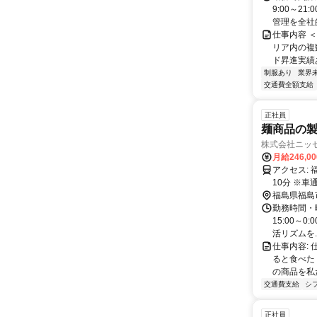
9:00～2
管理を全社的
仕事内容 
リア内の複
ド昇進実績あ
制服あり
業界
交通費全額支給
正社員
麺商品の
株式会社ニッ
月給246,0
アクセス: 福島飯坂インターより車で約15分 阿武隈急行線「瀬上駅」より徒歩で約
10分 ※
福島県福島
勤務時間・曜
15:00～
活リズムを..
仕事内容:
ると食べた
の商品を私た
交通費支給
シ
正社員