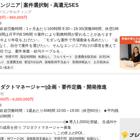
ンジニア│案件選択制・高還元SES
バコンサルティング
00円～960,000円
ト
 総労働時間：1ヶ月あたり160時間 9:30～18:30(実働8時間、休憩1時
業時間は月平均6.5時間 ※案件により勤務時間が変わることがあります
「今より年収を上げたい」 「モダンな案件で市場価値を高めたい」 「会
なく、自分で案件を選びたい」 そんなエンジニア向けの環境を整えて
当社では、案件単価・給与テーブルを...
K
学歴不問
固定時間制
転勤なし
フルリモート
交通費全額支給
在宅OK
あり
交通費支給
駅近5分以内
資格取得手当あり
長期休暇あり
土日祝休み
祝い金あり
ロダクトマネージャー|企画・要件定義・開発推進
会社
000円～8,000,000円
ト
 総労働時間：1週あたり40時間 10:00～19:00（休憩60分） ★平均残
10時間！
―――――――――――――――――□■ 導入1,000社突破。 生成AIサ
の成長を担う プロダクトマネージャー募集
―――――――――――――― ＼この求人のPOI...
副業・WワークOK
資格取得支援あり
学歴不問
固定時間制
転勤なし