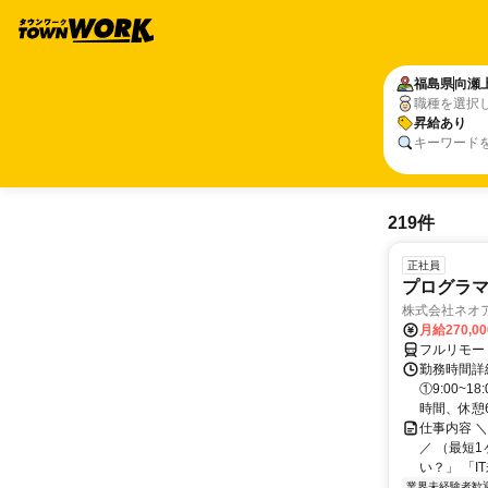
福島県
向瀬
職種を選択
昇給あり
キーワード
219件
正社員
プログラマ
株式会社ネオ
月給270,0
フルリモー
勤務時間詳細
①9:00~
時間、休憩6.
仕事内容 
／ （最短
い？」 「I
業界未経験者歓