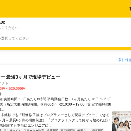
上駅
してください
を選択してください
条件保
ー 最短3ヶ月で現場デビュー
アクト
00円～520,000円
ト
 実働時間：1日あたり8時間 平均勤務日数：1ヶ月あたり18日 〜 21日
18:00（所定労働時間8時間、休憩60分） ②10:00～19:00（所定労働時間8
..
＼ 未経験でも「研修修了後はプログラマーとして現場デビュー」できる
1ヶ月～最長6ヶ月の研修制度） 「プログラミングって何から始めればい
T未経験でも本当にエンジニアに...
迎
ランチタイム
フリーター歓迎
学歴不問
固定時間制
転勤なし
経験不問