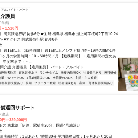
アルバイト・パート
の介護員
イ学館
円～1,510円
徒歩6分 ■住 所 福島県 福島市 瀬上町字桜町2丁目10-24
ｺｰﾎﾟおだなか ■アクセス 阿武隈急行駅 徒歩6分
市
 週1日以上 【勤務時間】 週1日以上／シフト制 7時～19時の間の1時
 1ヶ月の労働時間：10～60時間／月 【勤務期間】 ・雇用期間の定めあ
年度末まで（～...
訪問介護 介護職員 【雇用形態】 パート・アルバイト
未経験者歓迎
育休延長あり
ランチタイム
扶養内勤務OK
社員登用あり
無料研修
副業・WワークOK
1日4時間以内OK
土日祝のみOK
主婦・主夫歓迎
資格取得支援あり
長期
フリーター歓迎
社会保険あり
産休・育休取得実績あり
店舗巡回サポート
伊達店
00円～339,000円
セス 東北線「伊達」駅徒歩20分、国道4号線沿い
市
細 実働時間：1日あたり7時間30分 平均勤務日数：1ヶ月あたり20日