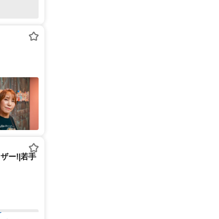
ー!|若手