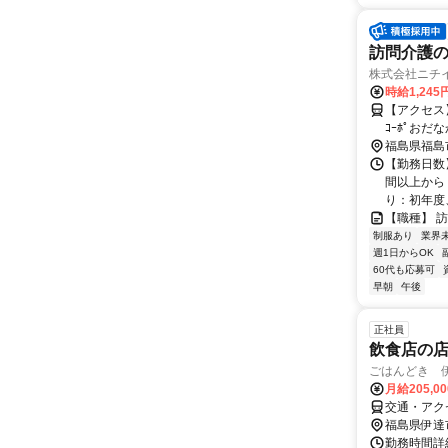
訪問介護
株式会社ニチ
時給1,245
【アクセス】 阿武隈急行駅 
福島県福島
【勤務日数】
間以上から
り：初年度、
【職種】 
制服あり
業界
週1日からOK
60代も応募可
早朝
午後
正社員
飲食店の
ごはんどき 
月給205,0
交通・アク
福島県伊達
勤務時間詳