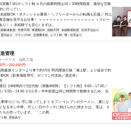
1:00(実働7.5h)※シフト制 ※月の残業時間は10～30時間程度。適切な労務
に行ってい...
＜未経験OK！ポテンシャル重視＞ ＼フリーターからの転職も応援／ 同エ
数店舗を見守るお仕事！ ＝＝＝＝＝＝＝＝＝＝＝＝＝＝＝＝ ＜スピー
り！＞ 未経験でも安心♪ まずは...
未経験者歓迎
学歴不問
車通勤OK
経験不問
未経験者歓迎
住宅手当あり
賞与あり
ブランクOK
交通費支給
シフト制
寮・社宅あり
製造管理
セーデリカ 福島工場
00円～292,000円
車通勤OK（駐車場使用可、ガソリン代支給／規定有）
市
日: 24時間内で3交代制（実働8時間） 【シフト例】 8:00～17:00／
0:00／5:00～14:00 ※3カ月～半年程度は同じ時間帯で勤務するため、 生
.
 仕事帰りについ手に取ってしまう セブン-イレブンのラーメン。 夏にな
くなる冷し中華。 忙しい日のランチに助けられた焼きそば。 実は、そ
ちが作っています。 「この商...
フト制
昇給あり