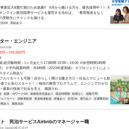
✨️事業拡大&繁忙期のため急募!! 8月から働ける方を、優先採用中！✨️ 大
オンライン個別指導サービスを運営する当社は、 「教育格差をなく
の受験生にチャンスを届ける...
在宅OK
昇給あり
イター・エンジニア
wGate
00円～700,000円
ト
 総労働時間：1ヶ月あたり173時間 10:00～19:00 ※休憩時間1時間
間） ※平均残業時間：月6時間（2023年度実績） ※プロジェクトによっ
スタイム制あり
✨フルリモートも可能！自分らしく輝ける働き方◎ ✨社会人デビューも歓
心者でも安心スタート！ ✨独自の教育プログラムで、エンジニアのゼロ
 ✨最新の技術で社会を支え、感謝され...
迎
副業・WワークOK
資格取得支援あり
固定時間制
転勤なし
経験不問
フルリモート
経験者歓迎
有資格者歓迎
研修あり
在宅OK
賞与あり
交通費支給
休暇あり
服装自由
ト 民泊サービスAirbnbのマネージャー職
ance Japan株式会社