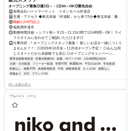
オープニング募集◎週3日～・1日4h～OK◎髪色自由
有限会社ハートマーケット イオンモール伊達店
交通・アクセス ◆東北本線「伊達駅」から車で5分◆東北本線「桑折
駅」から車で8分◆東北本線「東福島駅」から車で11分
時給1,200円以上
福島県伊達市
勤務時間詳細 ＜シフト制＞ 9:15～21:15の間で1日4時間～OK！ ライ
フスタイルに合わせてご相談いただけます◎
仕事内容 ::＊オープニングスタッフ募集！ 新しいお店を一緒につくり
ませんか？＊:: ◎2026年10月末～11月頃オープン予定！ ◎みんな同
じスタートだから未経験でも安心 ◎オープニングキャンペーン...
業界未経験者歓迎
扶養内勤務OK
副業・WワークOK
1日4時間以内OK
主婦・主夫歓迎
フリーター歓迎
学歴不問
車通勤OK
平日のみOK
学生歓迎
転勤なし
経験不問
未経験者歓迎
午前
経験者歓迎
ネイルOK
残業なし
研修あり
夕方
ブランクOK
同じ企業の求人
アルバイト・パート