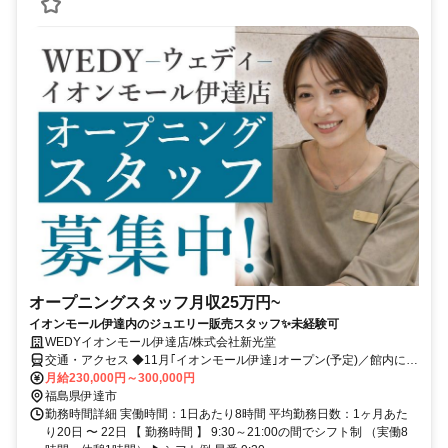
オープニングスタッフ月収25万円~
イオンモール伊達内のジュエリー販売スタッフ✨未経験可
WEDYイオンモール伊達店/株式会社新光堂
交通・アクセス ◆11月｢イオンモール伊達｣オープン(予定)／館内に
｢WEDYイオンモール伊達店｣オープン ◆JR東北本線｢伊達駅｣徒歩20
月給230,000円～300,000円
分
福島県伊達市
勤務時間詳細 実働時間：1日あたり8時間 平均勤務日数：1ヶ月あた
り20日 〜 22日 【 勤務時間 】 9:30～21:00の間でシフト制 （実働8