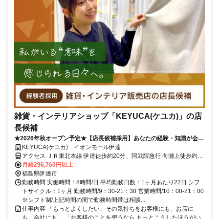
雑貨・インテリアショップ「KEYUCA(ケユカ)」の店
長候補
★2026年秋オープン予定★【店長候補採用】あなたの経験・知識が会社
をより良くする！ライフスタイルショップの店長候補／残業月2～5時間
KEYUCA(ケユカ) イオンモール伊達
／個人ノルマなし
アクセス ＪＲ東北本線 伊達徒歩約20分、阿武隈急行 向瀬上徒歩約44
分、ＪＲ東北本線 桑折徒歩約47分
月給296,760円以上
福島県伊達市
勤務時間 実働時間：8時間/日 平均勤務日数：1ヶ月あたり22日 シフ
トサイクル：1ヶ月 勤務時間/9：30-21：30 営業時間/10：00-21：00
※シフト制/上記時間の間で勤務時間帯は相談...
仕事内容 「もっとよくしたい」その気持ちをお客様にも、お店に
も、会社にも。 「お客様のことを想うなら もっとこうしたほうがい