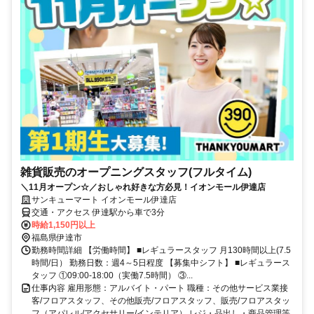
雑貨販売のオープニングスタッフ(フルタイム)
＼11月オープン☆／おしゃれ好きな方必見！イオンモール伊達店
サンキューマート イオンモール伊達店
交通・アクセス 伊達駅から車で3分
時給1,150円以上
福島県伊達市
勤務時間詳細 【労働時間】 ■レギュラースタッフ 月130時間以上(7.5
時間/日） 勤務日数：週4～5日程度 【募集中シフト】 ■レギュラース
タッフ ①09:00-18:00（実働7.5時間） ③...
仕事内容 雇用形態：アルバイト・パート 職種：その他サービス業接
客/フロアスタッフ、その他販売/フロアスタッフ、販売/フロアスタッ
フ（アパレル/アクセサリー/インテリア） レジ・品出し・商品管理等