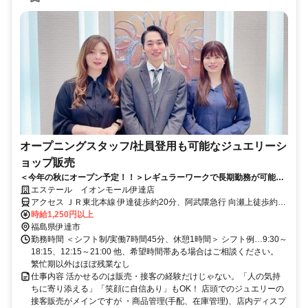
オープニングスタッフ/社員登用も可能なジュエリーシ
ョップ販売
＜今年の秋にオープン予定！！＞レギュラーワークで長期勤務が可能◎
ブランクある方、未経験の方OK！【女性スタッフ活躍中】/年間休日120
エステール イオンモール伊達店
日★/系列ブランド店舗数 業界最大規模／東証スタンダード企業で安定
アクセス ＪＲ東北本線 伊達徒歩約20分、阿武隈急行 向瀬上徒歩約44
勤務♪
分、ＪＲ東北本線 桑折徒歩約47分 ＪＲ東北本線 伊達徒歩約20分
時給1,250円以上
福島県伊達市
勤務時間 ＜シフト制/実働7時間45分、休憩1時間＞ シフト例…9:30～
18:15、12:15～21:00 他、希望時間帯ある場合はご相談ください。
繁忙期以外はほぼ残業なし
仕事内容 活かせるのは販売・接客の経験だけじゃない。「人の気持
ちに寄り添える」「笑顔に自信あり」もOK！ 店頭でのジュエリーの
接客販売がメインですが ・商品管理(手配、在庫管理)、店内ディスプ