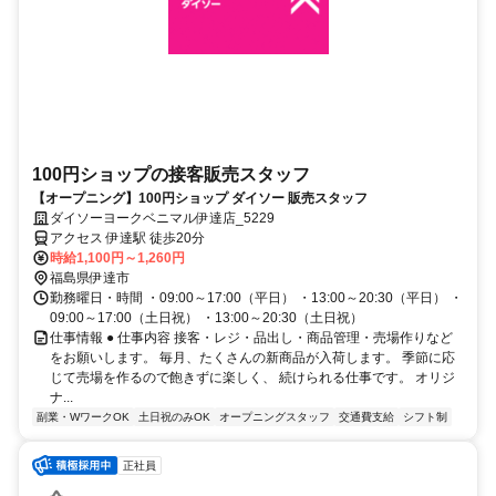
100円ショップの接客販売スタッフ
【オープニング】100円ショップ ダイソー 販売スタッフ
ダイソーヨークベニマル伊達店_5229
アクセス 伊達駅 徒歩20分
時給1,100円～1,260円
福島県伊達市
勤務曜日・時間 ・09:00～17:00（平日） ・13:00～20:30（平日） ・
09:00～17:00（土日祝） ・13:00～20:30（土日祝）
仕事情報 ● 仕事内容 接客・レジ・品出し・商品管理・売場作りなど
をお願いします。 毎月、たくさんの新商品が入荷します。 季節に応
じて売場を作るので飽きずに楽しく、 続けられる仕事です。 オリジ
ナ...
副業・WワークOK
土日祝のみOK
オープニングスタッフ
交通費支給
シフト制
正社員