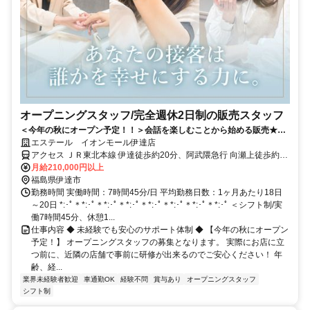
オープニングスタッフ/完全週休2日制の販売スタッフ
＜今年の秋にオープン予定！！＞会話を楽しむことから始める販売★未
経験歓迎★女性活躍中★ほぼ残業なし★年間休日120日＋リフレッシュ
エステール イオンモール伊達店
休暇＆アニバーサリー休暇も★/系列ブランド店舗数 業界最大規模／東
アクセス ＪＲ東北本線 伊達徒歩約20分、阿武隈急行 向瀬上徒歩約44
証スタンダード企業で安定勤務♪
分、ＪＲ東北本線 桑折徒歩約47分 ＪＲ東北本線 伊達徒歩約20分
月給210,000円以上
福島県伊達市
勤務時間 実働時間：7時間45分/日 平均勤務日数：1ヶ月あたり18日
～20日 *:･ﾟ＊*:･ﾟ＊*:･ﾟ＊*:･ﾟ＊*:･ﾟ＊*:･ﾟ＊*:･ﾟ＊*:･ﾟ ＜シフト制/実
働7時間45分、休憩1...
仕事内容 ◆ 未経験でも安心のサポート体制 ◆ 【今年の秋にオープン
予定！】 オープニングスタッフの募集となります。 実際にお店に立
つ前に、近隣の店舗で事前に研修が出来るのでご安心ください！ 年
齢、経...
業界未経験者歓迎
車通勤OK
経験不問
賞与あり
オープニングスタッフ
シフト制