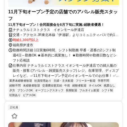
11月下旬オープン予定の店舗でのアパレル販売スタッ
フ
11月下旬オープン！合同面接会を8月下旬に実施♪経験者優遇！
ナチュラルミストクラス イオンモール伊達店
交通・アクセス JR東北本線「伊達駅」よりコミュニティバスで約10
分
時給1,300円以上
福島県伊達市
勤務時間詳細 1日実働6時間、シフト制勤務 早番・遅番の2シフト制
週4日～勤務OK ★基本的に残業無し！ ★勤務時間や勤務日数などシ
フト応相談
仕事内容 ナチュラルミストクラス イオンモール伊達店での婦人服の
販売・接客 (アパレル・雑貨販売スタッフ) レジ、在庫管理、ディスプ
レイなど。 ✅11月下旬オープン予定のイオンモールでのお仕事！ ✅...
業界未経験者歓迎
社員登用あり
主婦・主夫歓迎
フリーター歓迎
学歴不問
経験不問
未経験者歓迎
交通費全額支給
午前
経験者歓迎
ネイルOK
残業なし
夕方
ブランクOK
オープニングスタッフ
長期歓迎
フルタイム歓迎
シフト制
社割あり
ピアスOK
正社員