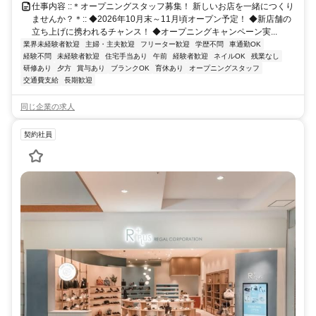
仕事内容 ::＊オープニングスタッフ募集！ 新しいお店を一緒につくり
ませんか？＊:: ◆2026年10月末～11月頃オープン予定！ ◆新店舗の
立ち上げに携われるチャンス！ ◆オープニングキャンペーン実...
業界未経験者歓迎
主婦・主夫歓迎
フリーター歓迎
学歴不問
車通勤OK
経験不問
未経験者歓迎
住宅手当あり
午前
経験者歓迎
ネイルOK
残業なし
研修あり
夕方
賞与あり
ブランクOK
育休あり
オープニングスタッフ
交通費支給
長期歓迎
同じ企業の求人
契約社員