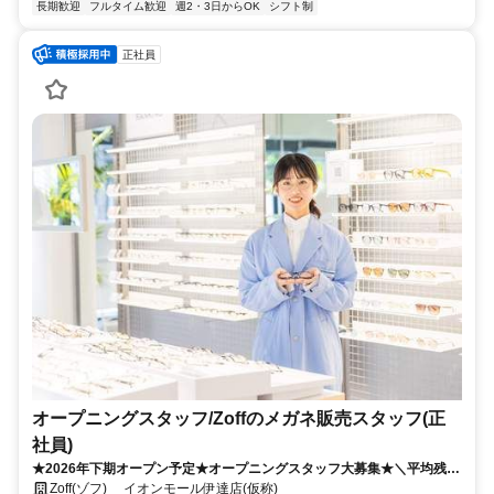
長期歓迎
フルタイム歓迎
週2・3日からOK
シフト制
正社員
オープニングスタッフ/Zoffのメガネ販売スタッフ(正
社員)
★2026年下期オープン予定★オープニングスタッフ大募集★＼平均残業
時間10時間未満／初年度年収400万以上可★業界未経験入社90%★充実
Zoff(ゾフ) イオンモール伊達店(仮称)