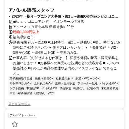
アパレル販売スタッフ
＜2026年下期オープニング大募集＞週2日～勤務OK◎niko and ...(ニコ
アンド) やアパレルが好きな方ぜひ★未経験・アパレル初チャレンジも
niko and ...(ニコアンド) イオンモール伊達店
大歓迎！
アクセス ＪＲ東北本線 伊達徒歩約20分
時給1,300円以上
福島県伊達市
勤務時間 9:30～21:30 ■1日4時間、週2日～勤務OK ■曜日･時間などお
気軽にご相談下さい◎ ▼ 働き方はいろいろ！ ▼ ＊長期歓迎 ＊週2・
3日からOK ＊週4日以上OK ＊平日のみO...
仕事内容 【お任せするお仕事は…】 洋服や雑貨の接客・販売業務を
お願いします！ ■お客様への商品のご説明などの接客対応 ■レジでの
販売対応 ■そのほか商品の整理や店内のディスプレイなど できるこ
と...
業界未経験者歓迎
扶養内勤務OK
社員登用あり
副業・WワークOK
1日4時間以内OK
土日祝のみOK
主婦・主夫歓迎
フリーター歓迎
バイク通勤OK
シフト自由
車通勤OK
平日のみOK
学生歓迎
転勤なし
経験不問
未経験者歓迎
午前
経験者歓迎
研修あり
夕方
同じ企業の求人
アルバイト・パート