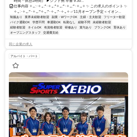
時間・休憩1時間） ▶シフト例 早番 9:30...
仕事内容 ✧.｡:･✧.｡:*･✧.｡:*✧.｡:*･✧.｡:*･✧.｡✧ ✨ この求人のポイント ✨
✧.｡:･✧.｡:*･✧.｡:*✧.｡:*･✧.｡:*･✧.｡✧ ✅11月オープン予定＜イオン...
制服あり
業界未経験者歓迎
副業・WワークOK
主婦・主夫歓迎
フリーター歓迎
バイク通勤OK
学歴不問
車通勤OK
転勤なし
経験不問
未経験者歓迎
経験者歓迎
ネイルOK
有資格者歓迎
研修あり
賞与あり
ブランクOK
育休あり
オープニングスタッフ
交通費支給
同じ企業の求人
アルバイト・パート