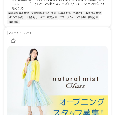
いのに…」 「こうしたら作業がスムーズになって スタッフの負担も
軽くなる...
業界未経験者歓迎
交通費全額支給
午前
経験者歓迎
残業なし
有資格者歓迎
月1シフト提出
研修あり
夕方
賞与あり
ブランクOK
シフト制
社割あり
服装自由
アルバイト・パート