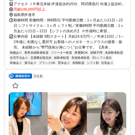
したOJTあり★面接2回で内定まで1カ月以内★
アクセス ＪＲ東北本線 伊達徒歩約20分、阿武隈急行 向瀬上徒歩約44
分、ＪＲ東北本線 桑折徒歩約47分 伊達駅（JR）周辺 ※マイカー通勤
月給246,000円以上
可能
福島県伊達市
勤務時間 実働時間：8時間/日 平均勤務日数：1ヶ月あたり21日～22
日 シフトサイクル：1ヶ月 シフト制／実働8時間 平均勤務日数：1ヶ
月あたり21日～22日 【シフトの決め方】 ※作成時に希望...
仕事内容 【未経験 9割スタート】月給24.6万円～／年休110日 ／1～
2年後に 転勤なし選択可 お客様へのメガネ・サングラスの接客・販
売。 未経験から”専門技術が身につく”お仕事です。 【具体...
制服あり
業界未経験者歓迎
フリーター歓迎
車通勤OK
経験不問
未経験者歓迎
住宅手当あり
交通費全額支給
経験者歓迎
有資格者歓迎
月1シフト提出
研修あり
賞与あり
ブランクOK
育休あり
長期歓迎
シフト制
社割あり
正社員