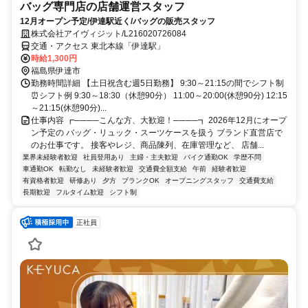
バッグ専門店の店舗運営スタッフ
12月オープン予定/伊達駅近く/バッグの販売スタッフ
株式会社アイヴィジット/L216020726084
交通・アクセス 東北本線「伊達駅」
時給1,300円
福島県伊達市
勤務時間詳細 【土日祝含む週5日勤務】 9:30～21:15の間でシフト制
⏰シフト例 9:30～18:30（休憩90分） 11:00～20:00(休憩90分) 12:15
～21:15(休憩90分)...
仕事内容 ┏────こんな方、大歓迎！────┓ 2026年12月にオープ
ン予定の バッグ・リュック・スーツケースを扱う ブランド直営店で
のお仕事です。 接客やレジ、商品陳列、在庫管理など、 店舗...
業界未経験者歓迎
社員登用あり
主婦・主夫歓迎
バイク通勤OK
学歴不問
車通勤OK
転勤なし
未経験者歓迎
交通費全額支給
午前
経験者歓迎
有資格者歓迎
研修あり
夕方
ブランクOK
オープニングスタッフ
交通費支給
長期歓迎
フルタイム歓迎
シフト制
正社員