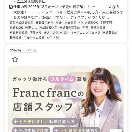
～21:15(休憩90分)...
仕事内容 2026年12月オープン予定の新店舗！！ ┏────こんな方、
大歓迎！────┓ ✅ファッション販売に興味のある方 ✅人と会話をす
るのが好きな方 ✅販売だけでなく、ディスプレイづくりや ...
業界未経験者歓迎
社員登用あり
主婦・主夫歓迎
バイク通勤OK
学歴不問
車通勤OK
転勤なし
未経験者歓迎
交通費全額支給
午前
経験者歓迎
有資格者歓迎
研修あり
夕方
ブランクOK
オープニングスタッフ
交通費支給
長期歓迎
フルタイム歓迎
シフト制
アルバイト・パート