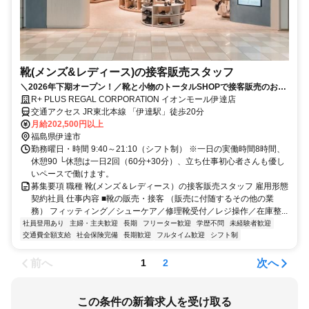
靴(メンズ&レディース)の接客販売スタッフ
＼2026年下期オープン！／靴と小物のトータルSHOPで接客販売のお仕
事★オープン特別給与あり◎
R+ PLUS REGAL CORPORATION イオンモール伊達店
交通アクセス JR東北本線 「伊達駅」徒歩20分
月給202,500円以上
福島県伊達市
勤務曜日・時間 9:40～21:10（シフト制） ※一日の実働時間8時間、
休憩90 └休憩は一日2回（60分+30分）、立ち仕事初心者さんも優し
いペースで働けます。
募集要項 職種 靴(メンズ＆レディース）の接客販売スタッフ 雇用形態
契約社員 仕事内容 ■靴の販売・接客 （販売に付随するその他の業
務） フィッティング／シューケア／修理靴受付／レジ操作／在庫整...
社員登用あり
主婦・主夫歓迎
長期
フリーター歓迎
学歴不問
未経験者歓迎
交通費全額支給
社会保険完備
長期歓迎
フルタイム歓迎
シフト制
前へ
次へ
1
2
この条件の新着求人を受け取る