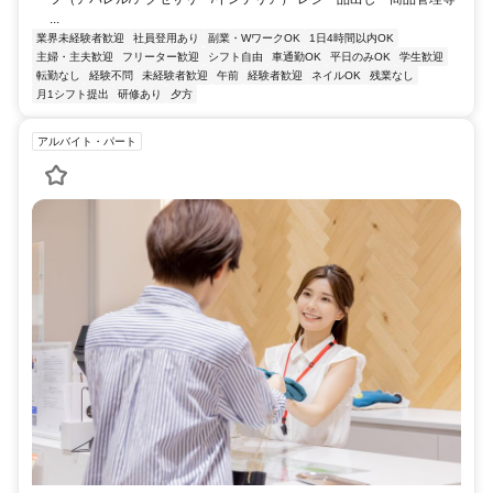
...
業界未経験者歓迎
社員登用あり
副業・WワークOK
1日4時間以内OK
主婦・主夫歓迎
フリーター歓迎
シフト自由
車通勤OK
平日のみOK
学生歓迎
転勤なし
経験不問
未経験者歓迎
午前
経験者歓迎
ネイルOK
残業なし
月1シフト提出
研修あり
夕方
アルバイト・パート