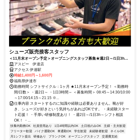
シューズ販売接客スタッフ
＜11月末オープン予定＞オープニングスタッフ募集★週2日～/1日3h～/
短時間～フルタイムまで柔軟対応！嬉しいスタッフ割引も◎
アスビー 伊達店
アクセス 伊達駅
時給1,400円～1,600円
福島県伊達市
勤務時間 シフトサイクル：1ヶ月 ★11月末オープン予定！ ＜勤務時
間/日数＞ ・週2日～ ・1日3時間～ ＜募集時間＞ 08:45～14:30/10:00
～17:00/14:15～21:15 ※...
仕事内容 スタートするのに知識や経験は必要ありません。靴が好
き、シューズが好きという気持ちがあればOKです。 ・未経験スター
ト応援！ ・手厚い研修制度あり！ ・週2日～/1日3h～シフト相談
OK！ ・...
扶養内勤務OK
社員登用あり
1日4時間以内OK
土日祝のみOK
主婦・主夫歓迎
フリーター歓迎
バイク通勤OK
車通勤OK
学生歓迎
未経験者歓迎
ネイルOK
月1シフト提出
研修あり
ブランクOK
オープニングスタッフ
交通費支給