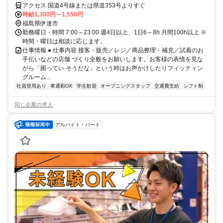
アクセス 国道4号線または県道353号よりすぐ
時給1,300円～1,550円
福島県伊達市
勤務曜日・時間 7:00～23:00 週4日以上、1日6～8h 月間100h以上 ※
時間・曜日は相談に応じます。
仕事情報 ● 仕事内容 接客・販売／レジ／商品整理・補充／試着のお
手伝いなどの店舗 づくり全般をお願いします。お客様の表情を見な
がら「困ってい そうだな」という時はお声かけしたりフィッティン
グルーム...
社員登用あり
車通勤OK
学生歓迎
オープニングスタッフ
交通費支給
シフト制
同じ企業の求人
アルバイト・パート