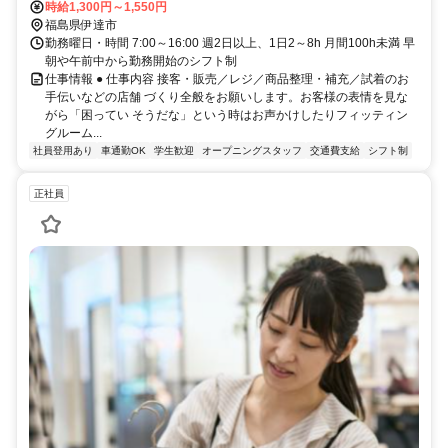
時給1,300円～1,550円
福島県伊達市
勤務曜日・時間 7:00～16:00 週2日以上、1日2～8h 月間100h未満 早
朝や午前中から勤務開始のシフト制
仕事情報 ● 仕事内容 接客・販売／レジ／商品整理・補充／試着のお
手伝いなどの店舗 づくり全般をお願いします。お客様の表情を見な
がら「困ってい そうだな」という時はお声かけしたりフィッティン
グルーム...
社員登用あり
車通勤OK
学生歓迎
オープニングスタッフ
交通費支給
シフト制
正社員