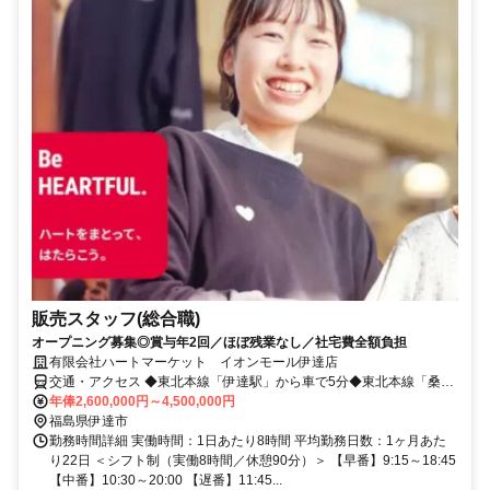
販売スタッフ(総合職)
オープニング募集◎賞与年2回／ほぼ残業なし／社宅費全額負担
有限会社ハートマーケット イオンモール伊達店
交通・アクセス ◆東北本線「伊達駅」から車で5分◆東北本線「桑折
駅」から車で8分◆東北本線「東福島駅」から車で11分
年俸2,600,000円～4,500,000円
福島県伊達市
勤務時間詳細 実働時間：1日あたり8時間 平均勤務日数：1ヶ月あた
り22日 ＜シフト制（実働8時間／休憩90分）＞ 【早番】9:15～18:45
【中番】10:30～20:00 【遅番】11:45...