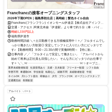
Francfrancの接客オープニングスタッフ
2026年下期OPEN｜福島県初出店｜高時給｜髪色ネイル自由
Francfranc(フランフラン) イオンモール伊達店【株式会社アインファ
ーマシーズ】
交通・アクセス JR東北本線「伊達駅」より車で約５分（車・バイク
通勤OK）
時給1,330円以上
福島県伊達市
勤務時間詳細 ＼✧土日勤務できる方積極採用中！✧／ フルタイムでし
っかり働きたい方歓迎◎ 安定してシフトに入りたい方にピッタリで
す♪ 【勤務時間】 9:00～21:30の間で実働8時間～ 【特に歓...
仕事内容 ／⋰ 「フルタイムで安定して働きたい」 「アルバイトから
始めて将来は正社員も目指したい」 そんな方にピッタリのお仕事で
す✧ ＼⋱ ୨୧ ┈┈┈┈┈┈┈┈┈┈┈┈┈┈┈┈┈ ୨୧ ✨オープニ...
業界未経験者歓迎
社員登用あり
主婦・主夫歓迎
フリーター歓迎
シフト自由
学歴不問
車通勤OK
学生歓迎
転勤なし
経験不問
未経験者歓迎
午前
ネイルOK
月1シフト提出
研修あり
夕方
ブランクOK
オープニングスタッフ
交通費支給
長期歓迎
アルバイト・パート