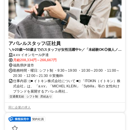
アパレルスタッフ/正社員
＼✨20歳〜50歳までのスタッフが女性活躍中✨／「未経験OK◎個人ノル
マなし◎」充実した福利厚生で安心して働けます✅
a.v.v イオンモール伊達
月給208,334円～266,667円
福島県伊達市
勤務時間・曜日: シフト制 ・9:30～19:00 ・10:30～20:00 ・11:00～
20:30 ・12:00～21:30 ※実働8h
仕事内容: □■ イトキン株式会社について ■□ 「ITOKIN（イトキン）株
式会社」は、 「a.v.v」「MICHEL KLEIN」「Sybilla」等の 女性向け
ブランドを展開するアパレル商社...
交通費支給
シフト制
昇給あり
同じ企業の求人
契約社員