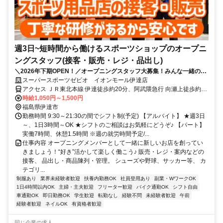
週3日~短時間から働けるスポーツショップのオープニ
ングスタッフ(接客・販売・レジ・品出し)
＼2026年下期OPEN！／オープニングスタッフ大募集！みんな一緒のス
タートだから安心★週3日～短時間OK！家事や学校と無理なく両立でき
スーパースポーツゼビオ イオンモール伊達店
ますよ♪社割で商品をお得にGetできます☆彡スポーツやアパレル、人と
アクセス ＪＲ東北本線 伊達徒歩約20分、阿武隈急行 向瀬上徒歩約44
話す事が好きな方なら未経験も大歓迎！＜髪型・髪色自由！ピアス・ネ
分、ＪＲ東北本線 桑折徒歩約47分
時給1,050円～1,500円
イルもOKだからオシャレも楽しめます♪＞
福島県伊達市
勤務時間 9:30～21:30の間でシフト制(予定) 【アルバイト】 ★週3日
～、1日3時間～OK ★シフトのご相談はお気軽にどうぞ♪ 【パート】
実働7時間、休憩1.5時間 ※週の就労時間予定/...
仕事内容 オープニングメンバーとして一緒に新しいお店を創ってい
きましょう！“好き”活かして楽しく働こう♪ 販売・レジ・案内などの
接客、 品出し・商品陳列・管理。 シューズや野球、サッカー等、 カ
テゴリ...
制服あり
業界未経験者歓迎
扶養内勤務OK
社員登用あり
副業・WワークOK
1日4時間以内OK
主婦・主夫歓迎
フリーター歓迎
バイク通勤OK
シフト自由
車通勤OK
即日勤務OK
学生歓迎
転勤なし
経験不問
未経験者歓迎
午前
経験者歓迎
ネイルOK
有資格者歓迎
同じ企業の求人