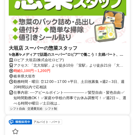
大垣店 スーパーの惣菜スタッフ
✨急募✨メディアで話題のスーパー”ロピア”で働こう！主婦パート、学
生さん活躍中！未経験者OK！土日祝は時給UP！
ロピア 大垣店(株式会社ロピア)
アクセス: 「北大垣駅」より徒歩10分 「室駅」より徒歩21分 「大垣
駅」より徒歩22分
時給1,100円～1,200円
岐阜県大垣市
勤務時間・曜日: ⏰12:00～17:00 ⭐平日、土日祝募集 ⭐週2～3日、週
20時間以内で応相談
仕事内容: ----アピールポイント----------------- ✅髪型自由・髪色自由 ✅️
短時間勤務OK！ ✅️家庭や学校の用事でお休み調整可！ ✅️週2日～、選
べる時間や曜日 ✅️土日祝は...
シフト自由
交通費支給
シフト制
アルバイト・パート