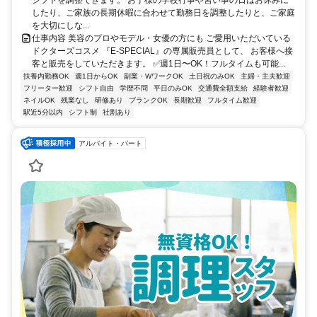
シフトを調整できます。 お子様の学校行事や習い事の日はお休みに
したり、ご家族の長期休暇に合わせて勤務日を調整したりと、ご家庭
を大切にしな...
仕事内容 美容のプロやモデル・女優の方にも ご愛用いただいている
ドクターズコスメ 『E-SPECIAL』の専属販売員として、 お客様へ接
客と販売をしていただきます。 ✅週1日〜OK！フルタイムも可能...
扶養内勤務OK
週1日からOK
副業・WワークOK
土日祝のみOK
主婦・主夫歓迎
フリーター歓迎
シフト自由
学歴不問
平日のみOK
交通費全額支給
経験者歓迎
ネイルOK
残業なし
研修あり
ブランクOK
長期歓迎
フルタイム歓迎
駅近5分以内
シフト制
社割あり
アルバイト・パート