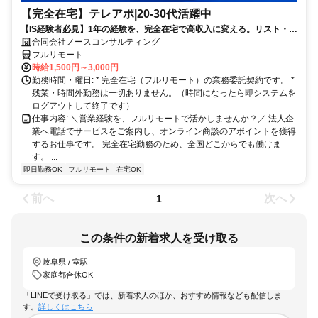
【完全在宅】テレアポ|20-30代活躍中
【IS経験者必見】1年の経験を、完全在宅で高収入に変える。リスト・ス
クリプト完備でブランクがあっても安心スタート！ 「私のスキル、在宅
合同会社ノースコンサルティング
ならもっと活きる」 コールセンターの出勤やシフトの縛りから解放され
フルリモート
て、自分のペースで効率よくアポ獲得！ 【微経験でも大歓迎】テレア
時給1,500円～3,000円
ポ・ISの基礎が分かっていれば大丈夫。法人向けSaaSやIT商材など、売
勤務時間・曜日: * 完全在宅（フルリモート）の業務委託契約です。 *
りやすい環境が整っています！
残業・時間外勤務は一切ありません。（時間になったら即システムを
ログアウトして終了です）
仕事内容: ＼営業経験を、フルリモートで活かしませんか？／ 法人企
業へ電話でサービスをご案内し、オンライン商談のアポイントを獲得
するお仕事です。 完全在宅勤務のため、全国どこからでも働けま
す。 ...
即日勤務OK
フルリモート
在宅OK
前へ
次へ
1
この条件の新着求人を受け取る
岐阜県 / 室駅
家庭都合休OK
「LINEで受け取る」では、新着求人のほか、おすすめ情報なども配信しま
す。
詳しくはこちら