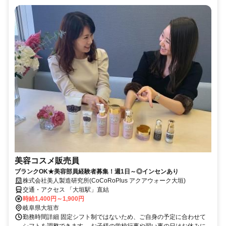
美容コスメ販売員
ブランクOK★美容部員経験者募集！週1日～◎インセンあり
株式会社美人製造研究所(CoCoRoPlus アクアウォーク大垣)
交通・アクセス 「大垣駅」直結
時給1,400円～1,900円
岐阜県大垣市
勤務時間詳細 固定シフト制ではないため、ご自身の予定に合わせて