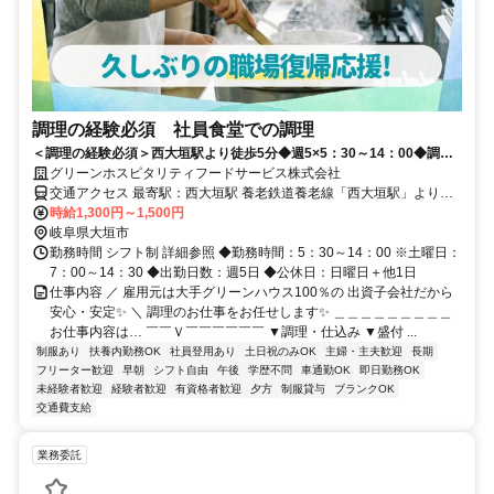
調理の経験必須 社員食堂での調理
＜調理の経験必須＞西大垣駅より徒歩5分◆週5×5：30～14：00◆調理
の経験が活かせる✨
グリーンホスピタリティフードサービス株式会社
交通アクセス 最寄駅：西大垣駅 養老鉄道養老線「西大垣駅」より徒
歩5分
時給1,300円～1,500円
岐阜県大垣市
勤務時間 シフト制 詳細参照 ◆勤務時間：5：30～14：00 ※土曜日：
7：00～14：30 ◆出勤日数：週5日 ◆公休日：日曜日＋他1日
仕事内容 ／ 雇用元は大手グリーンハウス100％の 出資子会社だから
安心・安定✨ ＼ 調理のお仕事をお任せします✨ ＿＿＿＿＿＿＿＿＿
お仕事内容は… ￣￣Ｖ￣￣￣￣￣￣ ▼調理・仕込み ▼盛付 ...
制服あり
扶養内勤務OK
社員登用あり
土日祝のみOK
主婦・主夫歓迎
長期
フリーター歓迎
早朝
シフト自由
午後
学歴不問
車通勤OK
即日勤務OK
未経験者歓迎
経験者歓迎
有資格者歓迎
夕方
制服貸与
ブランクOK
交通費支給
業務委託