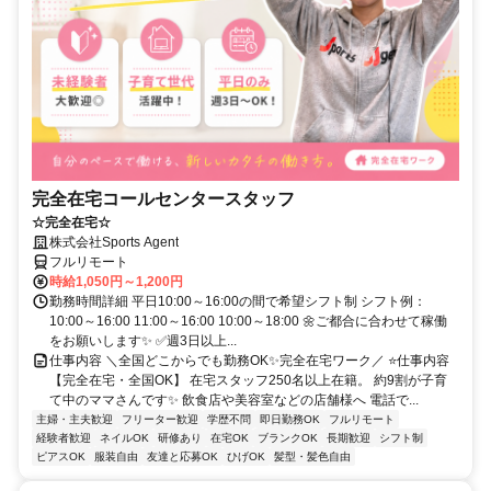
完全在宅コールセンタースタッフ
☆完全在宅☆
株式会社Sports Agent
フルリモート
時給1,050円～1,200円
勤務時間詳細 平日10:00～16:00の間で希望シフト制 シフト例：
10:00～16:00 11:00～16:00 10:00～18:00 🌼ご都合に合わせて稼働
をお願いします✨ ✅週3日以上...
仕事内容 ＼全国どこからでも勤務OK✨完全在宅ワーク／ ⭐仕事内容
【完全在宅・全国OK】 在宅スタッフ250名以上在籍。 約9割が子育
て中のママさんです✨ 飲食店や美容室などの店舗様へ 電話で...
主婦・主夫歓迎
フリーター歓迎
学歴不問
即日勤務OK
フルリモート
経験者歓迎
ネイルOK
研修あり
在宅OK
ブランクOK
長期歓迎
シフト制
ピアスOK
服装自由
友達と応募OK
ひげOK
髪型・髪色自由