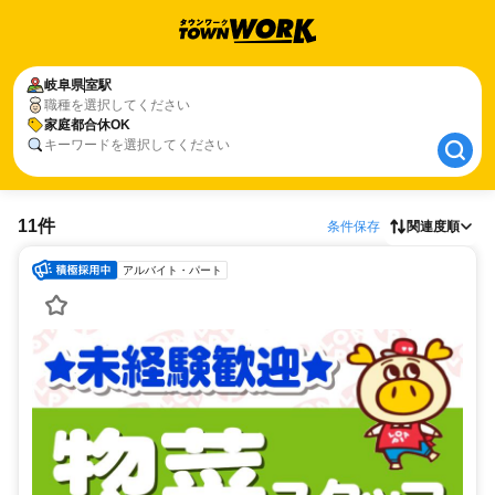
岐阜県
岐阜県
室駅
室駅
職種を選択してください
家庭都合休OK
家庭都合休OK
キーワードを選択してください
11件
条件保存
関連度順
アルバイト・パート