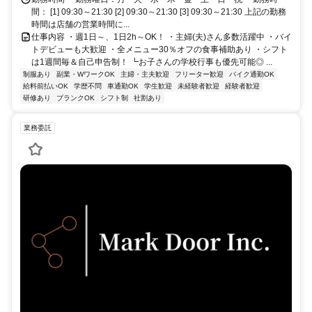
間： [1] 09:30～21:30 [2] 09:30～21:30 [3] 09:30～21:30 上記の勤務
時間は店舗の営業時間に...
仕事内容 ・週1日～、1日2h～OK！ ・主婦(夫)さん多数活躍中 ・バイ
トデビューも大歓迎 ・全メニュー30％オフの食事補助あり ・シフト
は1週間毎＆自己申告制！ ┗お子さんの学校行事も優先可能◎ ...
制服あり
副業・WワークOK
主婦・主夫歓迎
フリーター歓迎
バイク通勤OK
給料前払いOK
学歴不問
車通勤OK
学生歓迎
未経験者歓迎
経験者歓迎
研修あり
ブランクOK
シフト制
社割あり
業務委託