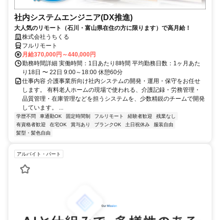
社内システムエンジニア(DX推進)
大人気のリモート（石川・富山県在住の方に限ります）で高月給！
株式会社うちくる
フルリモート
月給370,000円～440,000円
勤務時間詳細 実働時間：1日あたり8時間 平均勤務日数：1ヶ月あた
り18日 〜 22日 9:00～18:00 休憩60分
仕事内容 介護事業所向け社内システムの開発・運用・保守をお任せ
します。 有料老人ホームの現場で使われる、介護記録・労務管理・
品質管理・在庫管理などを担うシステムを、少数精鋭のチームで開発
しています。 ...
学歴不問
車通勤OK
固定時間制
フルリモート
経験者歓迎
残業なし
有資格者歓迎
在宅OK
賞与あり
ブランクOK
土日祝休み
服装自由
髪型・髪色自由
アルバイト・パート