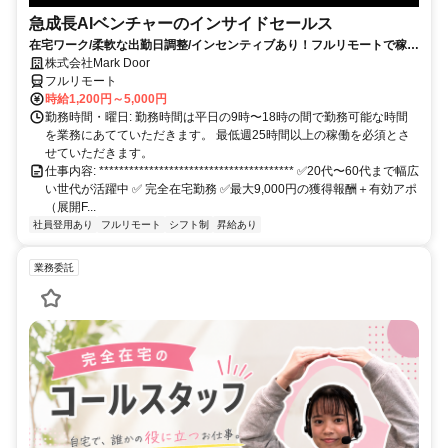
急成長AIベンチャーのインサイドセールス
在宅ワーク/柔軟な出勤日調整/インセンティブあり！フルリモートで稼げ
る！
株式会社Mark Door
フルリモート
時給1,200円～5,000円
勤務時間・曜日: 勤務時間は平日の9時〜18時の間で勤務可能な時間
を業務にあてていただきます。 最低週25時間以上の稼働を必須とさ
せていただきます。
仕事内容: *************************************** ✅20代〜60代まで幅広
い世代が活躍中 ✅ 完全在宅勤務 ✅最大9,000円の獲得報酬＋有効アポ
（展開F...
社員登用あり
フルリモート
シフト制
昇給あり
業務委託