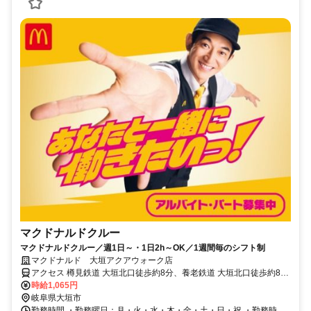
マクドナルドクルー
マクドナルドクルー／週1日～・1日2h～OK／1週間毎のシフト制
マクドナルド 大垣アクアウォーク店
アクセス 樽見鉄道 大垣北口徒歩約8分、養老鉄道 大垣北口徒歩約8
分、ＪＲ東海道本線 大垣北口徒歩約8分 大垣 [樽見鉄道樽見線] 大垣
時給1,065円
[JR東海道本線(岐阜～美濃赤坂・米原)] 大垣 [養老鉄道養老線] 室 [養老
岐阜県大垣市
鉄道養老線] 北大垣 [養老鉄道養老線]
勤務時間 ・勤務曜日：月・火・水・木・金・土・日・祝 ・勤務時