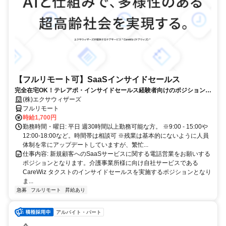
【フルリモート可】SaaSインサイドセールス
完全在宅OK！テレアポ・インサイドセールス経験者向けのポジションで
す！
(株)エクサウィザーズ
フルリモート
時給1,700円
勤務時間・曜日: 平日 週30時間以上勤務可能な方。 ※9:00 - 15:00や
12:00-18:00など。時間帯は相談可 ※残業は基本的にないように人員
体制を常にアップデートしていますが、繁忙...
仕事内容: 新規顧客へのSaaSサービスに関する電話営業をお願いする
ポジションとなります。介護事業所様に向け自社サービスである
CareWiz タクストのインサイドセールスを実施するポジションとなり
ま...
急募
フルリモート
昇給あり
アルバイト・パート