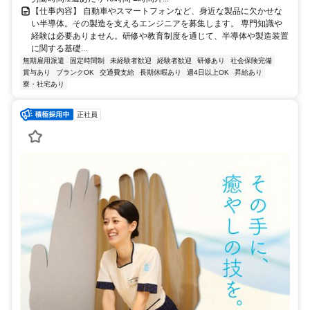
【仕事内容】 自動車やスマートフォンなど、身近な製品に欠かせな
い半導体。その製造を支えるエンジニアを募集します。 専門知識や
経験は必要ありません。研修や教育制度を通じて、半導体や製造装置
に関する基礎...
無期雇用派遣
固定時間制
未経験者歓迎
経験者歓迎
研修あり
社会保険完備
賞与あり
ブランクOK
交通費支給
長期休暇あり
週4日以上OK
昇給あり
寮・社宅あり
正社員