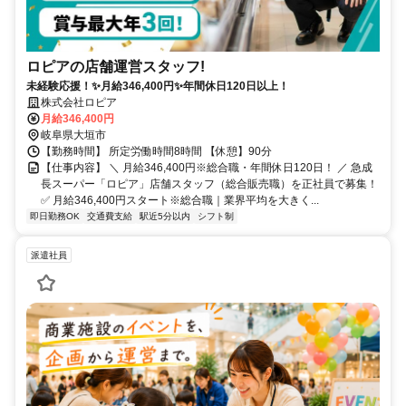
ロピアの店舗運営スタッフ!
未経験応援！✨月給346,400円✨年間休日120日以上！
株式会社ロピア
月給346,400円
岐阜県大垣市
【勤務時間】 所定労働時間8時間 【休憩】90分
【仕事内容】 ＼ 月給346,400円※総合職・年間休日120日！ ／ 急成
長スーパー「ロピア」店舗スタッフ（総合販売職）を正社員で募集！
✅ 月給346,400円スタート※総合職｜業界平均を大きく...
即日勤務OK
交通費支給
駅近5分以内
シフト制
派遣社員