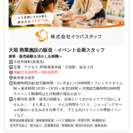
大垣 商業施設の販促・イベント企画スタッフ
接客・販売経験を活かし企画職へ
大垣市林町(派遣先)
交通・アクセス JR東海道本線「大垣駅」徒歩３分
月給273,000円～308,000円
岐阜県大垣市
勤務時間詳細 総労働時間：1ヶ月あたり168時間 ○ フレックスタイム
制 ○ 基本時間 10:00～19:00 ○ 休憩1時間 ○ 月間総労働時間168時間
※イベント開催時は土日勤務の場合があり...
仕事内容 接客・販売の経験を、企画という次のキャリアで活かしま
せんか。 「また来よう。」 そんな時間をつくり、ショッピングモー
ルの賑わいを生み出す仕事です。 子ども向けイベントや季節イベン
トなど...
業界未経験者歓迎
無期雇用派遣
バイク通勤OK
学歴不問
車通勤OK
住宅手当あり
賞与あり
交通費支給
長期歓迎
駅近5分以内
服装自由