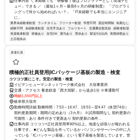
仕事内容 ＼ 未経験でも「研修修了後はプログラマーとして現場デビ
ュー」できる ／ （最短1ヶ月～最長6ヶ月の研修制度） 「プログラミ
ングって何から始めればいい？」 「IT未経験でも本当にエンジニア
に...
業界未経験者歓迎
ランチタイム
フリーター歓迎
学歴不問
固定時間制
転勤なし
経験不問
未経験者歓迎
住宅手当あり
フルリモート
交通費全額支給
経験者歓迎
有資格者歓迎
研修あり
在宅OK
賞与あり
育休あり
駅近5分以内
長期休暇あり
土日祝休み
派遣社員
積極的正社員登用|ICパッケージ基板の製造・検査
コツコツ派にこそ。安定の製造・検査
イビデンヒューマンネットワーク株式会社 大垣事業所
交通・アクセス 養老鉄道「西大垣駅」から徒歩1分 ※車通勤可
時給1,550円以上
岐阜県大垣市
勤務時間詳細 勤務時間：7:53～16:47、19:53～翌4:47（休憩74分）
契約更新期間：期間の定めあり（3カ月） ※試用期間なし 契約更新の
可能性：あり 条件付きで更新あり 契約更新の条件...
仕事内容 コツコツ×正社員登用率90%以上。地道な頑張りが報われる
仕事です。 ■どんな製品を作っているか パソコンやサーバーの中に入
っている「ICパッケージ基板」という電子基板を製造しています。世