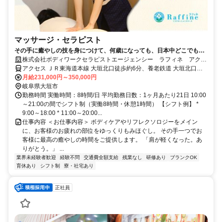
マッサージ・セラピスト
その手に癒やしの技を身につけて、何歳になっても、日本中どこでも働
けるセラピストの第一歩を踏み出しませんか。
株式会社ボディワークセラピストエージェンシー ラフィネ アクア
ウォーク大垣店
アクセス ＪＲ東海道本線 大垣北口徒歩約6分、養老鉄道 大垣北口徒
歩約6分、樽見鉄道 大垣北口徒歩約6分 最寄駅：大垣駅
月給231,000円～350,000円
岐阜県大垣市
勤務時間 実働時間：8時間/日 平均勤務日数：1ヶ月あたり21日 10:00
～21:00の間でシフト制（実働8時間・休憩1時間） 【シフト例】 *
9:00～18:00 * 11:00～20:00...
仕事内容 ＜お仕事内容＞ ボディケアやリフレクソロジーをメイン
に、お客様のお疲れの部位をゆっくりもみほぐし。 その手一つでお
客様に最高の癒やしの時間をご提供します。 「肩が軽くなった。あ
りがとう。」 ...
業界未経験者歓迎
経験不問
交通費全額支給
残業なし
研修あり
ブランクOK
育休あり
シフト制
寮・社宅あり
正社員