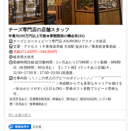
チーズ専門店の店舗スタッフ
年賞与100万円以上可能★業態開発の機会有{41}
チーズとローストビーフ専門店 ASUROKU アスティ大垣店
交通・アクセス ＪＲ東海道本線 大垣駅 徒歩1分／養老鉄道養老線 大
垣駅 徒歩1分
月給273,450円～568,850円
岐阜県大垣市
勤務時間詳細 総労働時間：1ヶ月あたり173時間 シフト勤務：8時間/
日（休憩時間：60分含む） 【シフト例】 (ランチあり店舗) A：
11:00~17:00 B：17:00~23:00 (居酒屋...
仕事内容 ＼＼✨この求人のアピールポイント✨／／ ￣￣V￣￣￣￣￣
￣￣￣￣￣￣￣￣￣￣￣￣ ✅未経験からでも多彩なキャリアを描ける
✅休みがとりやすい(土日もOK) ✅昇格ポスト多数でスピード昇格も
可...
住宅手当あり
交通費全額支給
研修あり
賞与あり
駅近5分以内
シフト制
寮・社宅あり
食事補助あり
同じ企業の求人
正社員