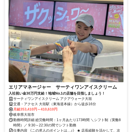
エリアマネージャー サーティワンアイスクリーム
入社祝い金30万円支給！地域No.1の店舗を目指しましょう！
サーティワンアイスクリーム アクアウォーク大垣
交通・アクセス 大垣駅（東海道本線）から徒歩16分
月給353,410円～410,610円
岐阜県大垣市
勤務時間詳細 総労働時間：1ヶ月あたり173時間 ＼シフト制（実働8
時間）／ 9:30～22:30の間でシフト勤務
仕事内容 《この求人のポイントは…♪》 ★ 店長経験を活かして、次