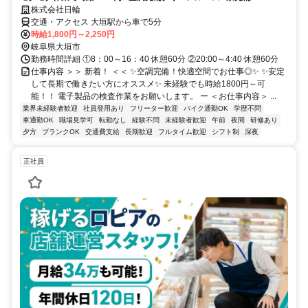
株式会社日輪
交通・アクセス 大垣駅から車で5分
時給1,800円～2,250円
岐阜県大垣市
勤務時間詳細 ①8：00～16：40 休憩60分 ②20:00～4:40 休憩60分
仕事内容 ＞＞ 新着！ ＜＜ ✨空調完備！快適空間でお仕事◎✨ ✨安定
して長期で働きたい方にオススメ✨ 未経験でも時給1800円～可
能！！ 電子製品の検査作業をお願いします。 ー ＜お仕事内容＞ ...
業界未経験者歓迎
社員登用あり
フリーター歓迎
バイク通勤OK
学歴不問
車通勤OK
職場見学可
転勤なし
経験不問
未経験者歓迎
午前
夜間
研修あり
夕方
ブランクOK
交通費支給
長期歓迎
フルタイム歓迎
シフト制
深夜
正社員