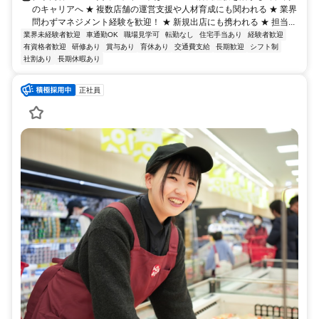
のキャリアへ ★ 複数店舗の運営支援や人材育成にも関われる ★ 業界
問わずマネジメント経験を歓迎！ ★ 新規出店にも携われる ★ 担当...
業界未経験者歓迎
車通勤OK
職場見学可
転勤なし
住宅手当あり
経験者歓迎
有資格者歓迎
研修あり
賞与あり
育休あり
交通費支給
長期歓迎
シフト制
社割あり
長期休暇あり
正社員