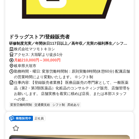
ドラッグストア/登録販売者
研修制度充実／年間休日117日以上／高年収／充実の福利厚生／シフト
制
株式会社マツモトキヨシ
アクセス: 大垣駅より徒歩1分
月給210,000円～300,000円
岐阜県大垣市
勤務時間・曜日: 変形労働時間制：原則実働8時間(休憩60分) 配属店舗
の営業時間により変動いたします。 ※シフト制
仕事内容: 【登録販売者業務】 医療品販売の専門家として、一般医薬
品（第2・第3類医薬品）化粧品のコンサルティング販売、店舗管理を
お願いします。 店舗実務を着実に積めば店長、または本部スタッフ
への登...
変形労働時間制
交通費支給
シフト制
昇給あり
正社員