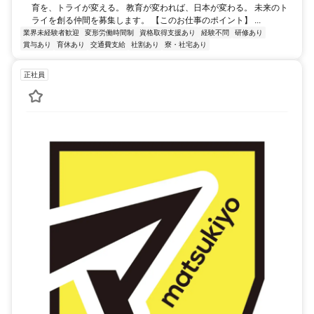
育を、トライが変える。 教育が変われば、日本が変わる。 未来のト
ライを創る仲間を募集します。 【このお仕事のポイント】 ...
業界未経験者歓迎
変形労働時間制
資格取得支援あり
経験不問
研修あり
賞与あり
育休あり
交通費支給
社割あり
寮・社宅あり
正社員