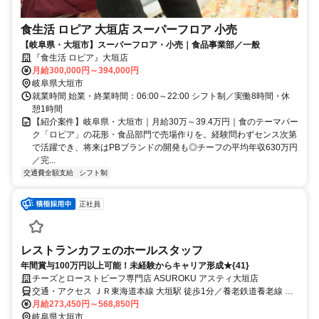
食生活 ロピア 大垣店 スーパーフロア 小売
【岐阜県・大垣市】スーパーフロア・小売｜食品事業部／一般
『食生活 ロピア』大垣店
月給300,000円～394,000円
岐阜県大垣市
就業時間 始業・終業時間：06:00～22:00 シフト制／実働8時間・休
憩1時間
【紹介案件】岐阜県・大垣市｜月給30万～39.4万円｜食のテーマパー
ク「ロピア」の花形・食品部門で売場作りを。経験問わずセンス次第
で活躍でき、将来はPBブランドの開発も◎チーフの平均年収630万円
／完...
交通費全額支給
シフト制
正社員
レストランカフェのホールスタッフ
年間賞与100万円以上可能！未経験からキャリア形成★{41}
チーズとローストビーフ専門店 ASUROKU アスティ大垣店
交通・アクセス ＪＲ東海道本線 大垣駅 徒歩1分／養老鉄道養老線 大
垣駅 徒歩1分
月給273,450円～568,850円
岐阜県大垣市