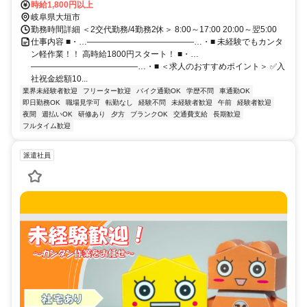
備
時給1,800円以上
岐阜県大垣市
勤務時間詳細 ＜2交代勤務/4勤務2休＞ 8:00～17:00 20:00～翌5:00
仕事内容 ■・…―――――――――――――…・■ 未経験でもカンタ
ン軽作業！！ 高時給1800円スタート！ ■・…
―――――――――――――…・■ ＜求人のおすすめポイント＞ ✅入
社祝金総額10...
業界未経験者歓迎
フリーター歓迎
バイク通勤OK
学歴不問
車通勤OK
即日勤務OK
職場見学可
転勤なし
経験不問
未経験者歓迎
午前
経験者歓迎
夜間
週払いOK
研修あり
夕方
ブランクOK
交通費支給
長期歓迎
フルタイム歓迎
派遣社員