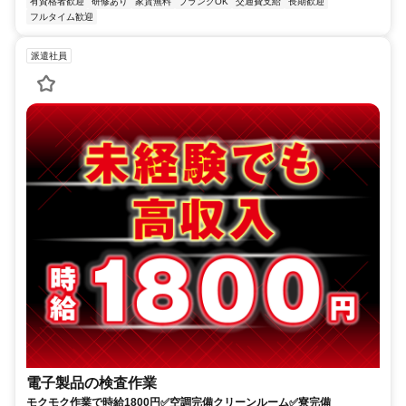
有資格者歓迎
研修あり
家賃無料
ブランクOK
交通費支給
長期歓迎
フルタイム歓迎
派遣社員
電子製品の検査作業
モクモク作業で時給1800円✅空調完備クリーンルーム✅寮完備