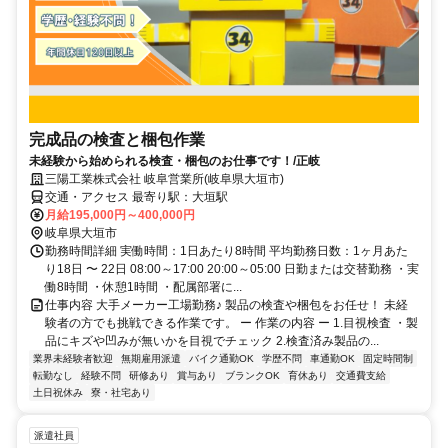
完成品の検査と梱包作業
未経験から始められる検査・梱包のお仕事です！/正岐
三陽工業株式会社 岐阜営業所(岐阜県大垣市)
交通・アクセス 最寄り駅：大垣駅
月給195,000円～400,000円
岐阜県大垣市
勤務時間詳細 実働時間：1日あたり8時間 平均勤務日数：1ヶ月あた
り18日 〜 22日 08:00～17:00 20:00～05:00 日勤または交替勤務 ・実
働8時間 ・休憩1時間 ・配属部署に...
仕事内容 大手メーカー工場勤務♪ 製品の検査や梱包をお任せ！ 未経
験者の方でも挑戦できる作業です。 ー 作業の内容 ー 1.目視検査 ・製
品にキズや凹みが無いかを目視でチェック 2.検査済み製品の...
業界未経験者歓迎
無期雇用派遣
バイク通勤OK
学歴不問
車通勤OK
固定時間制
転勤なし
経験不問
研修あり
賞与あり
ブランクOK
育休あり
交通費支給
土日祝休み
寮・社宅あり
派遣社員