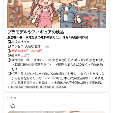
プラモデルやフィギュアの検品
履歴書不要！家電付きの無料寮あり/土日休み&長期休暇3回
株式会社リオン
アクセス: 大垣駅 徒歩4~5分
時給1,515円～2,035円
岐阜県大垣市
勤務時間・曜日: ①9時～18時(休憩1時間) ②23時～翌7時(休憩1時間)
※2週間単位の交替勤務制です！ (夜勤時は時給1.25倍~) ・有給休暇
あり
仕事内容: ◎カンタン作業のため未経験でも安心！ タイパを重視しな
がらお金を貯めたい方！ ✅20代30代が中心に多数活躍中！ ✨寮費無
料の家具家電付きの寮完備！ ✅土日休みの完全週休2日！長期休暇...
社員登用あり
固定時間制
駅近5分以内
昇給あり
正社員