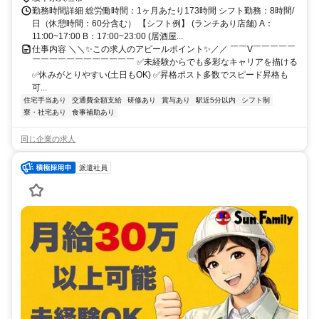
勤務時間詳細 総労働時間：1ヶ月あたり173時間 シフト勤務：8時間/
日（休憩時間：60分含む） 【シフト例】 (ランチあり店舗) A：
11:00~17:00 B：17:00~23:00 (居酒屋...
仕事内容 ＼＼✨この求人のアピールポイント✨／／ ￣￣V￣￣￣￣￣
￣￣￣￣￣￣￣￣￣￣￣￣ ✅未経験からでも多彩なキャリアを描ける
✅休みがとりやすい(土日もOK) ✅昇格ポスト多数でスピード昇格も
可...
住宅手当あり
交通費全額支給
研修あり
賞与あり
駅近5分以内
シフト制
寮・社宅あり
食事補助あり
同じ企業の求人
派遣社員