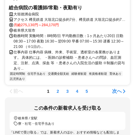
総合病院の看護師/常勤・夜勤有り
大垣徳洲会病院
アクセス 樽見鉄道 大垣北口徒歩約7分、樽見鉄道 大垣北口徒歩約7
分、樽見鉄道 大垣北口徒歩約7分
月給275,130円～284,170円
岐阜県大垣市
勤務時間 実働時間：8時間/日 平均勤務日数：1ヶ月あたり20日 日勤
08:30～17:00 夜勤 16:30～翌09:00 早番 07:00～15:30 遅番 12:30～
21:00 （※1日の...
仕事内容 仕事内容 病棟、外来、手術室、透析室の各業務がありま
す。 具体的には、 ・医師の診察補助 ・患者さんへの問診、血圧測
定、注射、点滴、採血 等 ・患者さんの入院生活の援助 ※制服の貸与
あり...
固定時間制
住宅手当あり
交通費全額支給
経験者歓迎
有資格者歓迎
育休あり
託児所あり
前へ
次へ
1
2
3
4
5
この条件の新着求人を受け取る
岐阜県 / 室駅
寮・社宅・住宅手当あり
「LINEで受け取る」では、新着求人のほか、おすすめ情報なども配信しま