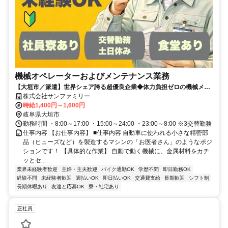
機械オペレーターおよびメンテナンス業務
【大垣市／派遣】世界シェア誇る超優良企業◆体力負担ゼロの機械メン
テ＆オペレーター★月収30万円以上可／空調完備／夜勤でガッツリ稼げ
株式会社サンファミリー
る！
時給1,400円～1,600円
岐阜県大垣市
勤務時間 ・8:00～17:00 ・15:00～24:00 ・23:00～8:00 ※3交替勤務
仕事内容 【お仕事内容】 ■仕事内容 自動車に使われる小さな精密部
品（ヒューズなど）を製造するマシンの「お医者さん」のようなポジ
ションです！ 【具体的な作業】 自動で動く機械に、金属材料をカチ
ッとセ...
業界未経験者歓迎
主婦・主夫歓迎
バイク通勤OK
学歴不問
即日勤務OK
経験不問
未経験者歓迎
週払いOK
即日払いOK
交通費支給
長期歓迎
シフト制
長期休暇あり
友達と応募OK
寮・社宅あり
正社員