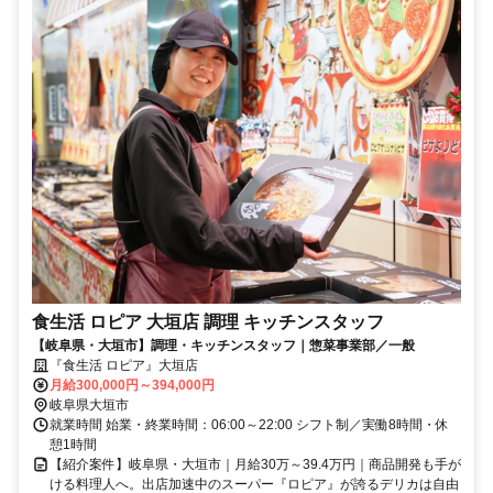
食生活 ロピア 大垣店 調理 キッチンスタッフ
【岐阜県・大垣市】調理・キッチンスタッフ｜惣菜事業部／一般
『食生活 ロピア』大垣店
月給300,000円～394,000円
岐阜県大垣市
就業時間 始業・終業時間：06:00～22:00 シフト制／実働8時間・休
憩1時間
【紹介案件】岐阜県・大垣市｜月給30万～39.4万円｜商品開発も手が
ける料理人へ。出店加速中のスーパー『ロピア』が誇るデリカは自由