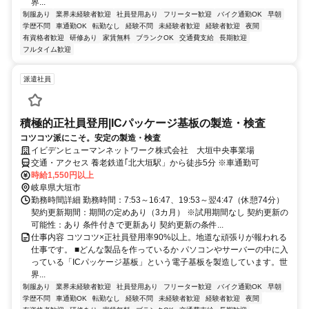
界...
制服あり
業界未経験者歓迎
社員登用あり
フリーター歓迎
バイク通勤OK
早朝
学歴不問
車通勤OK
転勤なし
経験不問
未経験者歓迎
経験者歓迎
夜間
有資格者歓迎
研修あり
家賃無料
ブランクOK
交通費支給
長期歓迎
フルタイム歓迎
派遣社員
積極的正社員登用|ICパッケージ基板の製造・検査
コツコツ派にこそ。安定の製造・検査
イビデンヒューマンネットワーク株式会社 大垣中央事業場
交通・アクセス 養老鉄道｢北大垣駅」から徒歩5分 ※車通勤可
時給1,550円以上
岐阜県大垣市
勤務時間詳細 勤務時間：7:53～16:47、19:53～翌4:47（休憩74分）
契約更新期間：期間の定めあり（3カ月） ※試用期間なし 契約更新の
可能性：あり 条件付きで更新あり 契約更新の条件...
仕事内容 コツコツ×正社員登用率90%以上。地道な頑張りが報われる
仕事です。 ■どんな製品を作っているか パソコンやサーバーの中に入
っている「ICパッケージ基板」という電子基板を製造しています。世
界...
制服あり
業界未経験者歓迎
社員登用あり
フリーター歓迎
バイク通勤OK
早朝
学歴不問
車通勤OK
転勤なし
経験不問
未経験者歓迎
経験者歓迎
夜間