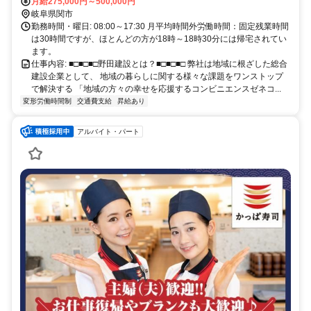
月給275,000円～500,000円
岐阜県関市
勤務時間・曜日: 08:00～17:30 月平均時間外労働時間：固定残業時間
は30時間ですが、ほとんどの方が18時～18時30分には帰宅されてい
ます。
仕事内容: ■□■□■□野田建設とは？■□■□■□ 弊社は地域に根ざした総合
建設企業として、 地域の暮らしに関する様々な課題をワンストップ
で解決する 「地域の方々の幸せを応援するコンビニエンスゼネコ...
変形労働時間制
交通費支給
昇給あり
アルバイト・パート