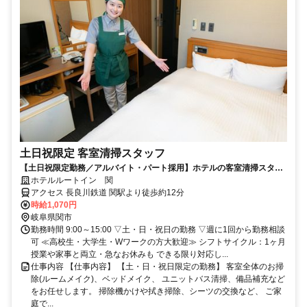
土日祝限定 客室清掃スタッフ
【土日祝限定勤務／アルバイト・パート採用】ホテルの客室清掃スタッ
フ／未経験歓迎！学生・主婦活躍中
ホテルルートイン 関
アクセス 長良川鉄道 関駅より徒歩約12分
時給1,070円
岐阜県関市
勤務時間 9:00～15:00 ▽土・日・祝日の勤務 ▽週に1回から勤務相談
可 ≪高校生・大学生・Wワークの方大歓迎≫ シフトサイクル：1ヶ月
授業や家事と両立・急なお休みも できる限り対応し...
仕事内容 【仕事内容】 【土・日・祝日限定の勤務】 客室全体のお掃
除(ルームメイク)、ベッドメイク、 ユニットバス清掃、備品補充など
をお任せします。 掃除機かけや拭き掃除、シーツの交換など、 ご家
庭で...