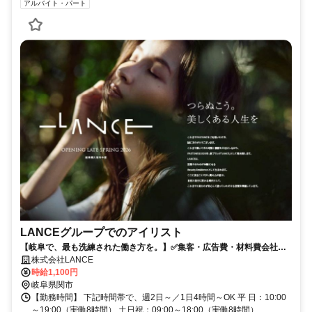
アルバイト・パート
LANCEグループでのアイリスト
【岐阜で、最も洗練された働き方を。】✅集客・広告費・材料費会社負
担✅自分らしく、長く働けるブランドサロン✅会員制ショップ制度あり
株式会社LANCE
時給1,100円
岐阜県関市
【勤務時間】 下記時間帯で、週2日～／1日4時間～OK 平 日：10:00
～19:00（実働8時間） 土日祝：09:00～18:00（実働8時間）