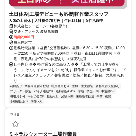
土日休み|工場デビューも応援|軽作業スタッフ
人気の土日休｜入社祝金70万円｜年休121日｜女性活躍中
株式会社ジービーシー(各務原市)
交通・アクセス 岐阜県関市
時給2,000円
岐阜県関市
勤務時間詳細 ＜昼夜2交替勤務制＞ 昼勤／6:30～15:20 夜勤／18:00
～翌2:50 ※所定労働時間7.66時間 ※昼勤・夜勤は1週間交替 ※昼
勤・夜勤共に計70分の休憩あり ＜昼夜2交替...
仕事内容 ❖❖ 軽作業なのに高収入 ❖❖ 「工場って力仕事が多そ
う…」 そんなイメージをくつがえす 軽作業メインのお仕事です。 プ
レス／組立／チェック／溶接 供給／塗装／検査／梱包、の業務もあ
り。...
制服あり
業界未経験者歓迎
社員登用あり
主婦・主夫歓迎
資格取得支援あり
フリーター歓迎
バイク通勤OK
給料前払いOK
早朝
学歴不問
車通勤OK
職場見学可
平日のみOK
転勤なし
経験不問
未経験者歓迎
午前
夜間
食費補助あり
研修あり
正社員
ミネラルウォーター工場作業員