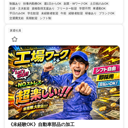
制服あり
扶養内勤務OK
週1日からOK
副業・WワークOK
土日祝のみOK
主婦・主夫歓迎
資格取得支援あり
フリーター歓迎
学歴不問
車通勤OK
平日のみOK
学生歓迎
未経験者歓迎
午前
経験者歓迎
研修あり
ブランクOK
交通費支給
長期歓迎
シフト制
派遣社員
《未経験OK》自動車部品の加工