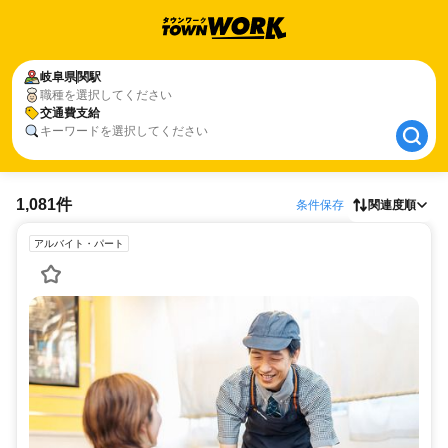
岐阜県
岐阜県
関駅
関駅
職種を選択してください
交通費支給
交通費支給
キーワードを選択してください
1,081件
条件保存
関連度順
アルバイト・パート