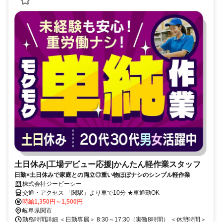
土日休み|工場デビュー応援|かんたん軽作業スタッフ
日勤×土日休みで家庭との両立◎重い物ほぼナシのシンプル軽作業
株式会社ジービーシー
交通・アクセス 「関駅」より車で10分 ★車通勤OK
時給1,350円～1,500円
岐阜県関市
勤務時間詳細 ＜日勤専属＞ 8:30～17:30（実働8時間） ＜休憩時間＞