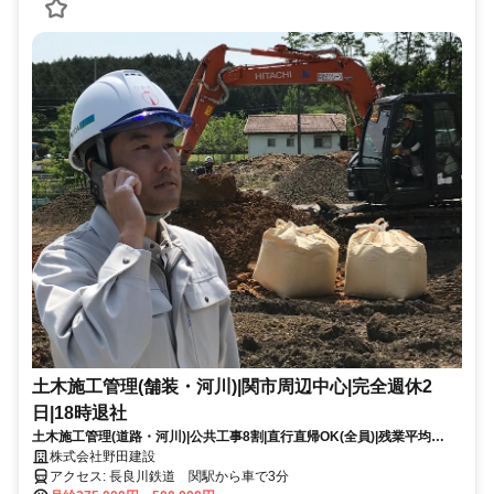
土木施工管理(舗装・河川)|関市周辺中心|完全週休2
日|18時退社
土木施工管理(道路・河川)|公共工事8割|直行直帰OK(全員)|残業平均
15h(直近3ヶ月)|転勤なし(転居なし)・U/Iターン歓迎|関市拠点(岐阜・愛
株式会社野田建設
知近郊)|年収420〜620万円+手当|例:35歳・1級 560万円
アクセス: 長良川鉄道 関駅から車で3分