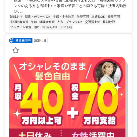
歓迎！ ＊特別なスキルや資格は必要ありません◎ ＊接客経験やブラ
ンクのある方も活躍中♪ ＊家庭や子育てとの両立も可能！扶養内勤務
OK ...
制服あり
副業・WワークOK
主婦・主夫歓迎
学歴不問
車通勤OK
経験不問
未経験者歓迎
午前
経験者歓迎
夕方
ブランクOK
交通費支給
長期歓迎
フルタイム歓迎
週2・3日からOK
シフト制
派遣社員