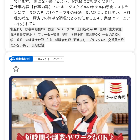
ています。 無理なく働けるよう、お気軽にご相談ください。...
仕事内容 【仕事内容】 バイキングスタイルのホテル内朝食レストラ
ンにて、食器の片づけやテーブルの掃除、食洗器による皿洗い、お料
理の補充、厨房での簡単な調理などをお任せします。業務はマニュア
ル化されてい...
制服あり
扶養内勤務OK
副業・WワークOK
土日祝のみOK
主婦・主夫歓迎
資格取得支援あり
フリーター歓迎
早朝
学歴不問
車通勤OK
平日のみOK
学生歓迎
未経験者歓迎
午前
経験者歓迎
研修あり
ブランクOK
交通費支給
まかないあり
長期歓迎
アルバイト・パート