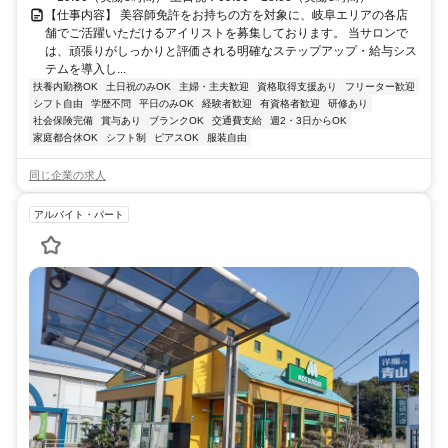
【仕事内容】 美容師免許をお持ちの方を対象に、岐阜エリアの各店
舗でご活躍いただけるアイリストを募集しております。 当サロンで
は、頑張りがしっかりと評価される明確なステップアップ・給与シス
テムを導入し...
扶養内勤務OK
土日祝のみOK
主婦・主夫歓迎
資格取得支援あり
フリーター歓迎
シフト自由
学歴不問
平日のみOK
経験者歓迎
有資格者歓迎
研修あり
社会保険完備
賞与あり
ブランクOK
交通費支給
週2・3日からOK
家庭都合休OK
シフト制
ピアスOK
服装自由
同じ企業の求人
アルバイト・パート