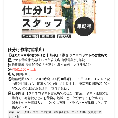
仕分け作業(営業所)
【朝のスキマ時間に稼げる 】効率よく勤務 クロネコヤマトの営業所で仕
分け作業
ヤマト運輸株式会社 岐阜主管支店 山県営業所(山県)
通勤情報 県道79号線「太郎丸中島交差点」より徒歩2分
時給1,200円以上
岐阜県岐阜市
勤務時間 05:00-08:00/時給1200円 ■週3日～、１日3.0h～ＯＫ ※上記
の勤務時間のみ、応募を受け付けております。 ※深夜時間帯(22:00～
翌5:00)の記載がある場合、該当する勤...
仕事内容 【クロネコヤマト営業所での仕分け作業】 ヤマト運輸の営
業所で、宅急便などのお荷物を 地域ごとに仕分けするお仕事です。
端末を使った情報入力、ボックス整理、ドライバーが集荷した お荷
物の荷下ろ...
副業・WワークOK
主婦・主夫歓迎
未経験者歓迎
ブランクOK
交通費支給
シフト制