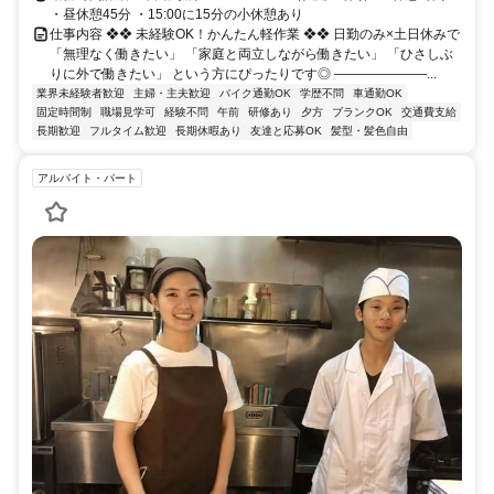
・昼休憩45分 ・15:00に15分の小休憩あり
仕事内容 ❖❖ 未経験OK！かんたん軽作業 ❖❖ 日勤のみ×土日休みで
「無理なく働きたい」 「家庭と両立しながら働きたい」 「ひさしぶ
りに外で働きたい」 という方にぴったりです◎ ―――――――...
業界未経験者歓迎
主婦・主夫歓迎
バイク通勤OK
学歴不問
車通勤OK
固定時間制
職場見学可
経験不問
午前
研修あり
夕方
ブランクOK
交通費支給
長期歓迎
フルタイム歓迎
長期休暇あり
友達と応募OK
髪型・髪色自由
アルバイト・パート