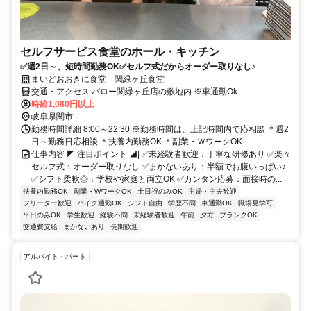
セルフサービス食堂のホール・キッチン
✅週2日～、短時間勤務OK✅セルフ式だからオーダー取りなし♪
まいどおおきに食堂 関緑ヶ丘食堂
交通・アクセス バロー関緑ヶ丘店の敷地内 ※車通勤Ok
時給1,080円以上
岐阜県関市
勤務時間詳細 8:00～22:30 ※勤務時間は、上記時間内で応相談 ＊週2
日～勤務日応相談 ＊扶養内勤務OK ＊副業・ＷワークOK
仕事内容 ◤ 注目ポイント ◢| ✅未経験者歓迎：丁寧な研修あり ✅楽々
セルフ式：オーダー取りなし ✅まかないあり：半額でお腹いっぱい♪
✅シフト柔軟◎：学校や家庭と両立OK ✅カンタン応募：面接時の...
扶養内勤務OK
副業・WワークOK
土日祝のみOK
主婦・主夫歓迎
フリーター歓迎
バイク通勤OK
シフト自由
学歴不問
車通勤OK
職場見学可
平日のみOK
学生歓迎
経験不問
未経験者歓迎
午前
夕方
ブランクOK
交通費支給
まかないあり
長期歓迎
アルバイト・パート