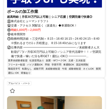
ボールの加工作業
超高時給｜月収30万円以上可能｜シニア応援｜空調完備で快適◎
株式会社ヒューマンドラフト
交通・アクセス 関駅近く（派遣先）◆車通勤OK！
時給1,600円～2,000円
岐阜県関市
勤務時間詳細 ＜三交代制＞ 8:15～16:40 16:15～24:40 24:15～8:40
※慣れるまでの1ヶ月程度は、 8:15-16:40のみになります
仕事内容 ━━━━━━━━━━━━━━━━━━ ✅未経験者さん大
歓迎(/'▽')/ ✅月収30万円以上可能◎ ✅シニア世代活躍中！！ ✅空調完
備で快適 ✅稼いだ分を即GET！週払いOK◎ ━━━━━━...
業界未経験者歓迎
社員登用あり
副業・WワークOK
主婦・主夫歓迎
フリーター歓迎
バイク通勤OK
早朝
学歴不問
車通勤OK
固定時間制
職場見学可
転勤なし
経験不問
未経験者歓迎
午前
経験者歓迎
ネイルOK
夜間
週払いOK
研修あり
アルバイト・パート