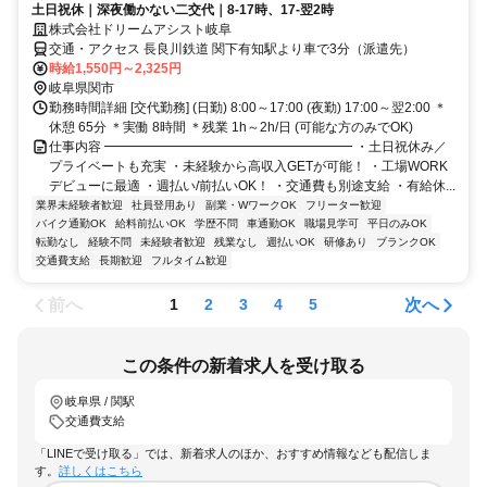
土日祝休｜深夜働かない二交代｜8-17時、17-翌2時
株式会社ドリームアシスト岐阜
交通・アクセス 長良川鉄道 関下有知駅より車で3分（派遣先）
時給1,550円～2,325円
岐阜県関市
勤務時間詳細 [交代勤務] (日勤) 8:00～17:00 (夜勤) 17:00～翌2:00 ＊
休憩 65分 ＊実働 8時間 ＊残業 1h～2h/日 (可能な方のみでOK)
仕事内容 ━━━━━━━━━━━━━━━━━━━ ・土日祝休み／
プライベートも充実 ・未経験から高収入GETが可能！ ・工場WORK
デビューに最適 ・週払い/前払いOK！ ・交通費も別途支給 ・有給休...
業界未経験者歓迎
社員登用あり
副業・WワークOK
フリーター歓迎
バイク通勤OK
給料前払いOK
学歴不問
車通勤OK
職場見学可
平日のみOK
転勤なし
経験不問
未経験者歓迎
残業なし
週払いOK
研修あり
ブランクOK
交通費支給
長期歓迎
フルタイム歓迎
前へ
次へ
1
2
3
4
5
この条件の新着求人を受け取る
岐阜県 / 関駅
交通費支給
「LINEで受け取る」では、新着求人のほか、おすすめ情報なども配信しま
す。
詳しくはこちら