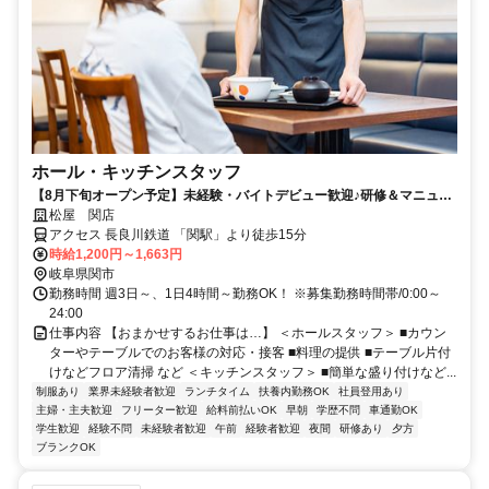
ホール・キッチンスタッフ
【8月下旬オープン予定】未経験・バイトデビュー歓迎♪研修＆マニュア
ル完備で安心♪土日手当あり！時給＋100円♪
松屋 関店
アクセス 長良川鉄道 「関駅」より徒歩15分
時給1,200円～1,663円
岐阜県関市
勤務時間 週3日～、1日4時間～勤務OK！ ※募集勤務時間帯/0:00～
24:00
仕事内容 【おまかせするお仕事は…】 ＜ホールスタッフ＞ ■カウン
ターやテーブルでのお客様の対応・接客 ■料理の提供 ■テーブル片付
けなどフロア清掃 など ＜キッチンスタッフ＞ ■簡単な盛り付けなど...
制服あり
業界未経験者歓迎
ランチタイム
扶養内勤務OK
社員登用あり
主婦・主夫歓迎
フリーター歓迎
給料前払いOK
早朝
学歴不問
車通勤OK
学生歓迎
経験不問
未経験者歓迎
午前
経験者歓迎
夜間
研修あり
夕方
ブランクOK