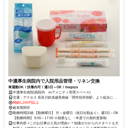
中濃厚生病院内で入院用品管理・リネン交換
車通勤OK！扶養内可！週3日～OK！/nagoya
中濃厚生病院(病院内 ㈱アメニティ管理スペース)
交通・アクセス 長良川鉄道越美南線「関市役所前駅」より徒歩にて
15分
時給1,200円以上
岐阜県関市
勤務時間詳細 【勤務曜日】 月～金曜日（祝日出勤あり） 週3日～OK
【勤務時間】 9:00～17:00 ※残業なし ・年度での契約更新制
仕事内容 ⭐このお仕事が人気の理由⭐ ＊知識ゼロからのスタートも大