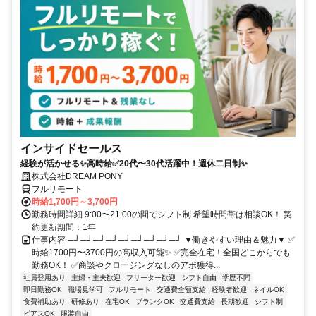
インサイドセールス
経験が活かせる✨高時給✅20代〜30代活躍中！週休二日制✨
株式会社DREAM PONY
フルリモート
時給1,700円～3,700円
勤務時間詳細 9:00〜21:00の間でシフト制 希望時間帯は相談OK！ 契
約更新期間：1年
仕事内容 ─┘─┘─┘─┘─┘─┘─┘─┘─┘ ▼働きやすい理由＆魅力▼ ✅
時給1700円〜3700円の高収入可能✨ ✅完全在宅！全国どこからでも
勤務OK！ ✅商談やクロージングなしのアポ獲得...
社員登用あり
主婦・主夫歓迎
フリーター歓迎
シフト自由
学歴不問
即日勤務OK
職場見学可
フルリモート
交通費全額支給
経験者歓迎
ネイルOK
食費補助あり
研修あり
在宅OK
ブランクOK
交通費支給
長期歓迎
シフト制
ピアスOK
服装自由