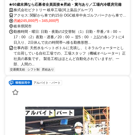
★60歳未満なら応募者全員面接★昇給・賞与あり／工場内冷暖房完備
株式会社ビクトリー 岐阜工場(河上薬品グループ)
アクセス: 関駅から車で約15分 OGC岐阜中央ゴルフパークから車で6
分 岐阜県百年公園から車で9分 ◎車通勤可／無料駐車場完備
月給245,000円～345,000円
岐阜県関市
勤務時間・曜日: 日勤・夜勤の2交替制 （1）日勤・早番／8：00 ～
17：00 （2）夜勤・遅番／20：00 ～ 翌5：00 ・上記の各シフトに4
日入り、2日休んで次の時間帯へ移る勤務形態...
仕事内容: 天然水をペットボトルに充填し、ミネラルウォーターとし
て出荷している自社工場での、工場スタッフ（機械オペレーター）正
社員の募集です。 製造工程はほとんど自動化されていますが、一
部、人間の...
交通費支給
シフト制
昇給あり
アルバイト・パート