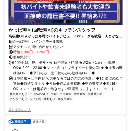
かっぱ寿司(回転寿司)のキッチンスタッフ
高校生OK★かっぱ寿司でバイトデビュー！Wワークも歓迎！★まかない
有★短時間OK★履歴書不要
かっぱ寿司 カインズモール関店
アクセス お問い合わせください
時給1,100円～1,200円
岐阜県関市
時間帯 朝、昼、夕方・夜 勤務曜日・時間 ★週2日・1日3h～勤務
OK★ 8:00～22:00 ◆シフト自由！プライベート優先OK★ ◆扶養内勤
務もOK！ ◆平日のみ・土日祝のみの勤務もOK！ ◆...
仕事情報 ● 仕事内容 ＼大手ならではの充実の待遇／ ◆1分単位の給与
支給◆前給制度あり ◆昇給◆絶品食事補助 ◆交通費支給◆週2日～
OK ＜シフトは超柔軟！働きやすい環境整ってます！＞ 「テスト...
社員登用あり
土日祝のみOK
主婦・主夫歓迎
学生歓迎
交通費支給
まかないあり
シフト制
社割あり
高校生歓迎
同じ企業の求人
派遣社員