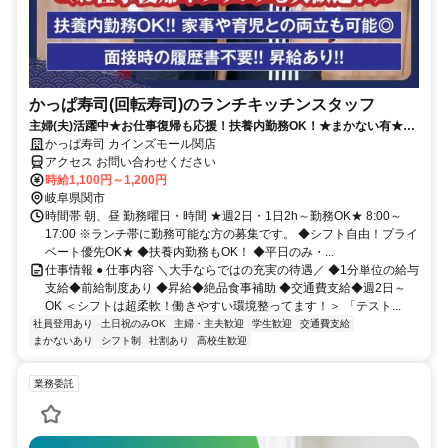
かっぱ寿司(回転寿司)のランチキッチンスタッフ
主婦(夫)活躍中★お仕事復帰も応援！扶養内勤務OK！★まかない有★短
時間OK★履歴書不要
かっぱ寿司 カインズモール関店
アクセス お問い合わせください
時給1,100円～1,200円
岐阜県関市
時間帯 朝、昼 勤務曜日・時間 ★週2日・1日2h～勤務OK★ 8:00～
17:00 ※ランチ帯に勤務可能な方の募集です。 ◆シフト自由！プライ
ベート優先OK★ ◆扶養内勤務もOK！ ◆平日のみ・...
仕事情報 ● 仕事内容 ＼大手ならではの充実の待遇／ ◆1分単位の給与
支給◆前給制度あり ◆昇給◆絶品食事補助 ◆交通費支給◆週2日～
OK ＜シフトは超柔軟！働きやすい環境整ってます！＞ 「テスト...
社員登用あり
土日祝のみOK
主婦・主夫歓迎
学生歓迎
交通費支給
まかないあり
シフト制
社割あり
高校生歓迎
業務委託