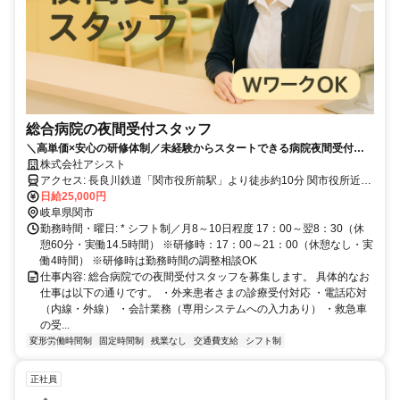
総合病院の夜間受付スタッフ
＼高単価×安心の研修体制／未経験からスタートできる病院夜間受付の
お仕事！
株式会社アシスト
アクセス: 長良川鉄道「関市役所前駅」より徒歩約10分 関市役所近く
関インターから車で10分 マイカー通勤OK（駐車場あり）
日給25,000円
岐阜県関市
勤務時間・曜日: * シフト制／月8～10日程度 17：00～翌8：30（休
憩60分・実働14.5時間） ※研修時：17：00～21：00（休憩なし・実
働4時間） ※研修時は勤務時間の調整相談OK
仕事内容: 総合病院での夜間受付スタッフを募集します。 具体的なお
仕事は以下の通りです。 ・外来患者さまの診療受付対応 ・電話応対
（内線・外線） ・会計業務（専用システムへの入力あり） ・救急車
の受...
変形労働時間制
固定時間制
残業なし
交通費支給
シフト制
正社員