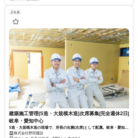
正社員
建築施工管理(S造・大規模木造)次席募集|完全週休2日|
岐阜・愛知中心
S造・大規模木造の現場で、所長の右腕(次席)として配属。岐阜・愛知中
心(岐阜4割・愛知6割)/完全週休2日(年休120日)/直近3ヶ月の平均残業15
株式会社野田建設