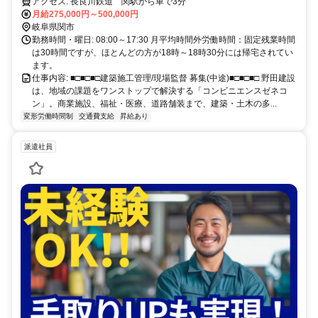
時間。直行直帰可、社用車貸与有。 写真・出来形・安全・段取りからお
アクセス: 長良川鉄道 関駅から車で3分
任せし、将来は所長へ。
月給275,000円～500,000円
岐阜県関市
勤務時間・曜日: 08:00～17:30 月平均時間外労働時間：固定残業時間
は30時間ですが、ほとんどの方が18時～18時30分には帰宅されてい
ます。
仕事内容: ■□■□■□建築施工管理/現場監督 募集(中途)■□■□■□ 野田建設
は、地域の課題をワンストップで解決する「コンビニエンスゼネコ
ン」。商業施設、福祉・医療、道路舗装まで、建築・土木の多...
変形労働時間制
交通費支給
昇給あり
派遣社員