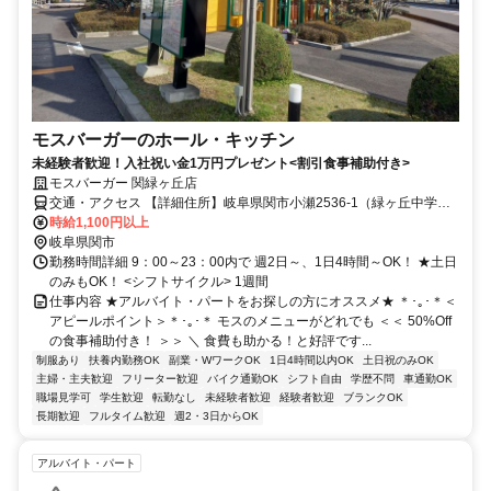
モスバーガーのホール・キッチン
未経験者歓迎！入社祝い金1万円プレゼント<割引食事補助付き>
モスバーガー 関緑ヶ丘店
交通・アクセス 【詳細住所】岐阜県関市小瀬2536‐1（緑ヶ丘中学校
からスグ＊車通勤OK）
時給1,100円以上
岐阜県関市
勤務時間詳細 9：00～23：00内で 週2日～、1日4時間～OK！ ★土日
のみもOK！ <シフトサイクル> 1週間
仕事内容 ★アルバイト・パートをお探しの方にオススメ★ ＊･｡･＊＜
アピールポイント＞＊･｡･＊ モスのメニューがどれでも ＜＜ 50%Off
の食事補助付き！ ＞＞ ＼ 食費も助かる！と好評です...
制服あり
扶養内勤務OK
副業・WワークOK
1日4時間以内OK
土日祝のみOK
主婦・主夫歓迎
フリーター歓迎
バイク通勤OK
シフト自由
学歴不問
車通勤OK
職場見学可
学生歓迎
転勤なし
未経験者歓迎
経験者歓迎
ブランクOK
長期歓迎
フルタイム歓迎
週2・3日からOK
アルバイト・パート