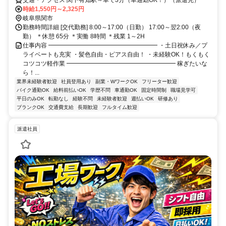
時給1,550円～2,325円
岐阜県関市
勤務時間詳細 [交代勤務] 8:00～17:00（日勤） 17:00～翌2:00（夜
勤） ＊休憩 65分 ＊実働 8時間 ＊残業 1～2H
仕事内容 ━━━━━━━━━━━━━━━━━━ ・土日祝休み／プ
ライベートも充実 ・髪色自由・ピアス自由！ ・未経験OK！もくもく
コツコツ軽作業 ━━━━━━━━━━━━━━━━━━ 稼ぎたいな
ら！...
業界未経験者歓迎
社員登用あり
副業・WワークOK
フリーター歓迎
バイク通勤OK
給料前払いOK
学歴不問
車通勤OK
固定時間制
職場見学可
平日のみOK
転勤なし
経験不問
未経験者歓迎
週払いOK
研修あり
ブランクOK
交通費支給
長期歓迎
フルタイム歓迎
派遣社員