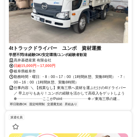
4tトラックドライバー ユンボ 資材運搬
学歴不問/未経験OK/安定環境/ユンボ経験者歓迎
髙井基礎産業 有限会社
日給15,000円～17,000円
岐阜県岐阜市
勤務時間・曜日: ・8：00～17：00（1時間休憩、実働8時間） ・7：
00～16：00（1時間休憩、実働8時間）
仕事内容: ＼ 【残業なし】東海三県へ資材を運ぶだけの4tドライバー
／ 早上がりもあり！ユンボの経験を活かして高収入をゲットしよう
✼┈┈┈┈┈┈┈ここがPoint┈┈┈┈┈┈┈✼ ✅東海三県の建...
即日勤務OK
固定時間制
交通費支給
昇給あり
派遣社員