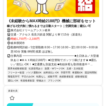
《未経験からMAX時給2188円》機械に部材をセット
稼げる3交代制｜慣れるまでは日勤スタート｜空調完備｜週払い可
株式会社ドリームアシスト岐阜
交通・アクセス 長良川鉄道 関駅より車で15分（派遣先）
時給1,750円～2,188円
岐阜県関市
勤務時間詳細 ✅3交替勤務 8:00～17:00 16:00～翌1:00 0:00～9:00 休
憩 60分 実働 8時間 残業 ほぼ無し
仕事内容 ━━━━━━━━━━━━━━━━━━ ■土日休み／大型連
休あり ■ＭＡＸ時給2188円✨ ■3交替制でガッツリ稼げます★ ■週払
い／前払いOK！ ■交通費も別途支給 ■有給休暇も取得推進中＊...
業界未経験者歓迎
社員登用あり
副業・WワークOK
主婦・主夫歓迎
フリーター歓迎
バイク通勤OK
給料前払いOK
学歴不問
車通勤OK
固定時間制
職場見学可
平日のみOK
転勤なし
経験不問
未経験者歓迎
経験者歓迎
週払いOK
有資格者歓迎
研修あり
ブランクOK
派遣社員