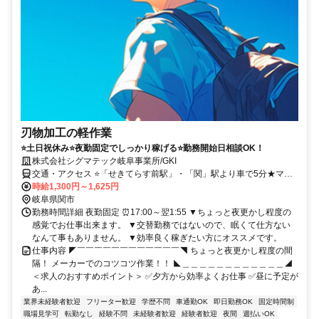
刃物加工の軽作業
⭐土日祝休み⭐夜勤固定でしっかり稼げる⭐勤務開始日相談OK！
株式会社シグマテック岐阜事業所/GKI
交通・アクセス ⭐「せきてらす前駅」・「関」駅より車で5分★マイ
カー通勤OK
時給1,300円～1,625円
岐阜県関市
勤務時間詳細 夜勤固定 ⏰17:00～翌1:55 ▼ちょっと夜更かし程度の
感覚でお仕事出来ます。 ▼交替勤務ではないので、眠くて仕方ない
なんて事もありません。 ▼効率良く稼ぎたい方にオススメです。
仕事内容 ◤￣￣￣￣￣￣￣￣￣￣￣￣◥ ちょっと夜更かし程度の間
隔！ メーカーでのコツコツ作業！！ ◣＿＿＿＿＿＿＿＿＿＿＿＿◢
＜求人のおすすめポイント＞ ✅夕方から効率よくお仕事 ✅昼に予定が
あ...
業界未経験者歓迎
フリーター歓迎
学歴不問
車通勤OK
即日勤務OK
固定時間制
職場見学可
転勤なし
経験不問
未経験者歓迎
経験者歓迎
夜間
週払いOK