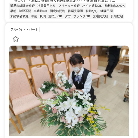
もOK！ ・週払い制度あり(弊社規定あり) ・交通費も支給！...
業界未経験者歓迎
社員登用あり
フリーター歓迎
バイク通勤OK
給料前払いOK
早朝
学歴不問
車通勤OK
固定時間制
職場見学可
転勤なし
経験不問
未経験者歓迎
午前
夜間
週払いOK
夕方
ブランクOK
交通費支給
長期歓迎
アルバイト・パート