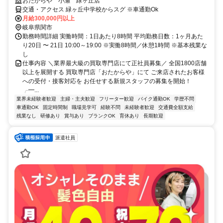
おたからや 小瀬 緑ヶ丘店
交通・アクセス 緑ヶ丘中学校からスグ ※車通勤Ok
月給300,000円以上
岐阜県関市
勤務時間詳細 実働時間：1日あたり8時間 平均勤務日数：1ヶ月あた
り20日 〜 21日 10:00～19:00 ※実働8時間／休憩1時間 ※基本残業な
し
仕事内容 ＼業界最大級の買取専門店にて正社員募集／ 全国1800店舗
以上を展開する 買取専門店「おたからや」にて ご来店されたお客様
への受付・接客対応を お任せする新規スタッフの募集を開始！
╭━...
業界未経験者歓迎
主婦・主夫歓迎
フリーター歓迎
バイク通勤OK
学歴不問
車通勤OK
固定時間制
職場見学可
経験不問
未経験者歓迎
交通費全額支給
残業なし
研修あり
賞与あり
ブランクOK
育休あり
長期歓迎
派遣社員