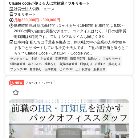
Claude codeが使える人は大歓迎／フルリモート
社労士法人労務ニュース
フルリモート
月給230,000円～300,000円
勤務時間詳細 総労働時間：1ヶ月あたり164時間 勤務時間は 8:00～
20:00の間で自由に調整できます。 コアタイムはなく、1日の標準労
働時間は8時間です。 フレキシブルタイムも同じく 8:0...
仕事内容 私たちは千葉市を拠点に、約80社の中小企業の人事労務を
まるごとサポートしている社労士法人です。 **他の事務所と違うとこ
ろ？** Claude Code・ChatGPT・Google Wo...
ランチタイム
主婦・主夫歓迎
学歴不問
職場見学可
転勤なし
フルリモート
経験者歓迎
ネイルOK
残業なし
有資格者歓迎
研修あり
在宅OK
賞与あり
ブランクOK
育休あり
長期歓迎
ピアスOK
土日祝休み
服装自由
アルバイト・パート