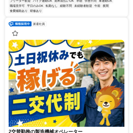
フリーター歓迎
バイク通勤OK
給料前払いOK
早朝
学歴不問
車通勤OK
職場見学可
平日のみOK
転勤なし
経験不問
未経験者歓迎
午前
夜間
食費補助あり
研修あり
派遣社員
2交替勤務の製造機械オペレーター