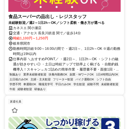
食品スーパーの品出し・レジスタッフ
未経験歓迎／週2～1日2h～OK／シフト柔軟・働き方が選べる
カネスエ 関小瀬店
交通・アクセス 長良川鉄道 関で／徒歩14分
時給1,100円～1,250円
岐阜県関市
勤務時間詳細 9:00～16:00の間で ・週2日～、1日2h～OK ※週の勤務
時間は19h以内
仕事内容 ＼おすすめPOINT／ ・週2日～、1日2h～OK ・シフトの融
通が効きやすい◎ ・土日は時給アップで効率よく稼げる ・自動釣銭
機導入！スキャン→カゴ詰めの簡単作業 ・履歴書不要・面接1回・...
制服あり
業界未経験者歓迎
扶養内勤務OK
副業・WワークOK
1日4時間以内OK
土日祝のみOK
主婦・主夫歓迎
フリーター歓迎
バイク通勤OK
シフト自由
学歴不問
車通勤OK
職場見学可
平日のみOK
学生歓迎
経験不問
未経験者歓迎
午前
経験者歓迎
研修あり
派遣社員