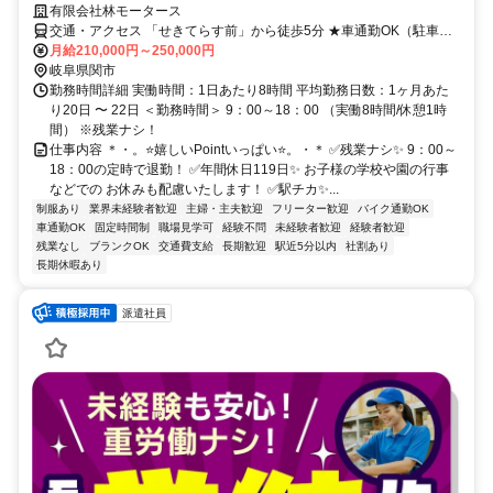
有限会社林モータース
交通・アクセス 「せきてらす前」から徒歩5分 ★車通勤OK（駐車場
あり）
月給210,000円～250,000円
岐阜県関市
勤務時間詳細 実働時間：1日あたり8時間 平均勤務日数：1ヶ月あた
り20日 〜 22日 ＜勤務時間＞ 9：00～18：00 （実働8時間/休憩1時
間） ※残業ナシ！
仕事内容 ＊・。⭐嬉しいPointいっぱい⭐。・＊ ✅残業ナシ✨ 9：00～
18：00の定時で退勤！ ✅年間休日119日✨ お子様の学校や園の行事
などでの お休みも配慮いたします！ ✅駅チカ✨...
制服あり
業界未経験者歓迎
主婦・主夫歓迎
フリーター歓迎
バイク通勤OK
車通勤OK
固定時間制
職場見学可
経験不問
未経験者歓迎
経験者歓迎
残業なし
ブランクOK
交通費支給
長期歓迎
駅近5分以内
社割あり
長期休暇あり
派遣社員