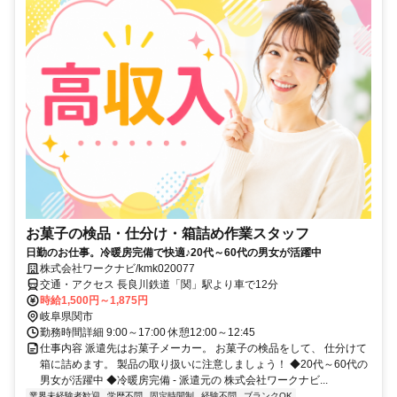
お菓子の検品・仕分け・箱詰め作業スタッフ
日勤のお仕事。冷暖房完備で快適♪20代～60代の男女が活躍中
株式会社ワークナビ/kmk020077
交通・アクセス 長良川鉄道「関」駅より車で12分
時給1,500円～1,875円
岐阜県関市
勤務時間詳細 9:00～17:00 休憩12:00～12:45
仕事内容 派遣先はお菓子メーカー。 お菓子の検品をして、 仕分けて
箱に詰めます。 製品の取り扱いに注意しましょう！ ◆20代～60代の
男女が活躍中 ◆冷暖房完備 - 派遣元の 株式会社ワークナビ...
業界未経験者歓迎
学歴不問
固定時間制
経験不問
ブランクOK