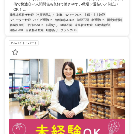
備で快適◎ ✅人間関係も良好で働きやすい職場 ✅週払い／前払い
OK！ ...
業界未経験者歓迎
社員登用あり
副業・WワークOK
主婦・主夫歓迎
フリーター歓迎
バイク通勤OK
給料前払いOK
学歴不問
車通勤OK
固定時間制
職場見学可
平日のみOK
転勤なし
経験不問
未経験者歓迎
経験者歓迎
週払いOK
有資格者歓迎
研修あり
ブランクOK
アルバイト・パート