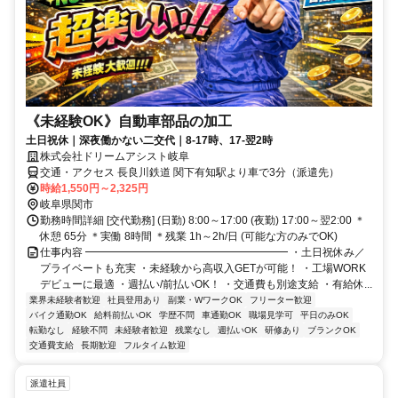
《未経験OK》自動車部品の加工
土日祝休｜深夜働かない二交代｜8-17時、17-翌2時
株式会社ドリームアシスト岐阜
交通・アクセス 長良川鉄道 関下有知駅より車で3分（派遣先）
時給1,550円～2,325円
岐阜県関市
勤務時間詳細 [交代勤務] (日勤) 8:00～17:00 (夜勤) 17:00～翌2:00 ＊
休憩 65分 ＊実働 8時間 ＊残業 1h～2h/日 (可能な方のみでOK)
仕事内容 ━━━━━━━━━━━━━━━━━━━ ・土日祝休み／
プライベートも充実 ・未経験から高収入GETが可能！ ・工場WORK
デビューに最適 ・週払い/前払いOK！ ・交通費も別途支給 ・有給休...
業界未経験者歓迎
社員登用あり
副業・WワークOK
フリーター歓迎
バイク通勤OK
給料前払いOK
学歴不問
車通勤OK
職場見学可
平日のみOK
転勤なし
経験不問
未経験者歓迎
残業なし
週払いOK
研修あり
ブランクOK
交通費支給
長期歓迎
フルタイム歓迎
派遣社員