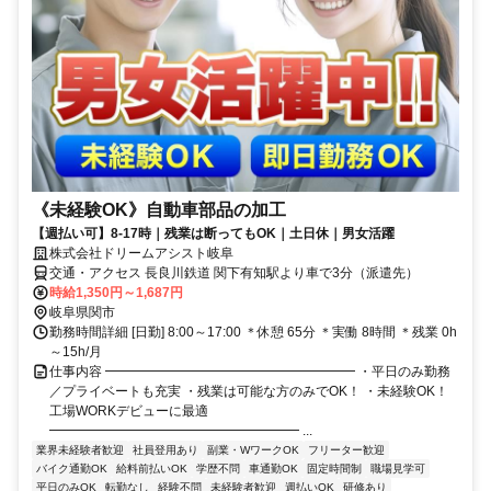
《未経験OK》自動車部品の加工
【週払い可】8-17時｜残業は断ってもOK｜土日休｜男女活躍
株式会社ドリームアシスト岐阜
交通・アクセス 長良川鉄道 関下有知駅より車で3分（派遣先）
時給1,350円～1,687円
岐阜県関市
勤務時間詳細 [日勤] 8:00～17:00 ＊休憩 65分 ＊実働 8時間 ＊残業 0h
～15h/月
仕事内容 ━━━━━━━━━━━━━━━━━━━ ・平日のみ勤務
／プライベートも充実 ・残業は可能な方のみでOK！ ・未経験OK！
工場WORKデビューに最適
━━━━━━━━━━━━━━━━━━━ ...
業界未経験者歓迎
社員登用あり
副業・WワークOK
フリーター歓迎
バイク通勤OK
給料前払いOK
学歴不問
車通勤OK
固定時間制
職場見学可
平日のみOK
転勤なし
経験不問
未経験者歓迎
週払いOK
研修あり