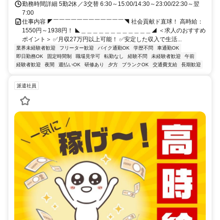
勤務時間詳細 5勤2休／3交替 6:30～15:00/14:30～23:00/22:30～翌
7:00
仕事内容 ◤￣￣￣￣￣￣￣￣￣￣￣￣◥ 社会貢献ド直球！ 高時給：
1550円～1938円！ ◣＿＿＿＿＿＿＿＿＿＿＿＿◢ ＜求人のおすすめ
ポイント＞ ✅月収27万円以上可能！ ✅安定した収入で生活...
業界未経験者歓迎
フリーター歓迎
バイク通勤OK
学歴不問
車通勤OK
即日勤務OK
固定時間制
職場見学可
転勤なし
経験不問
未経験者歓迎
午前
経験者歓迎
夜間
週払いOK
研修あり
夕方
ブランクOK
交通費支給
長期歓迎
派遣社員