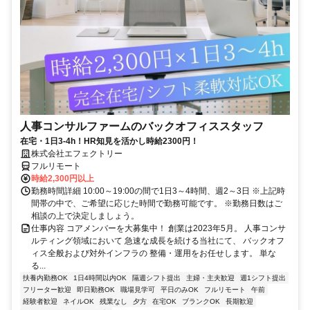
人事コンサルファームのバックオフィススタッフ
在宅・1日3-4h！HR知見を活かし時給2300円！
株式会社エフェクトリー
フルリモート
時給2,300円以上
勤務時間詳細 10:00～19:00の間で1日3～4時間、週2～3日 ※上記時
間帯の中で、ご希望に応じた時間で勤務可能です。 ※勤務日数はご
相談の上で決定しましょう。
仕事内容 コアメンバーを大募集中！ 創業は2023年5月。 人事コンサ
ルティング領域において 急速な成長を続ける当社にて、 バックオフ
ィス全般および対外インフラの 整備・運用をお任せします。 単な
る...
扶養内勤務OK
1日4時間以内OK
隔週シフト提出
主婦・主夫歓迎
週1シフト提出
フリーター歓迎
即日勤務OK
職場見学可
平日のみOK
フルリモート
午前
経験者歓迎
ネイルOK
残業なし
夕方
在宅OK
ブランクOK
長期歓迎