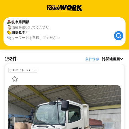
岐阜県
関駅
職種を選択してください
職場見学可
キーワードを選択してください
152件
条件保存
関連度順
アルバイト・パート