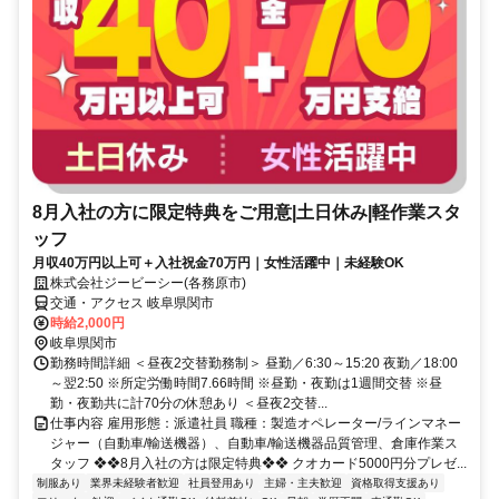
8月入社の方に限定特典をご用意|土日休み|軽作業スタ
ッフ
月収40万円以上可＋入社祝金70万円｜女性活躍中｜未経験OK
株式会社ジービーシー(各務原市)
交通・アクセス 岐阜県関市
時給2,000円
岐阜県関市
勤務時間詳細 ＜昼夜2交替勤務制＞ 昼勤／6:30～15:20 夜勤／18:00
～翌2:50 ※所定労働時間7.66時間 ※昼勤・夜勤は1週間交替 ※昼
勤・夜勤共に計70分の休憩あり ＜昼夜2交替...
仕事内容 雇用形態：派遣社員 職種：製造オペレーター/ラインマネー
ジャー（自動車/輸送機器）、自動車/輸送機器品質管理、倉庫作業ス
タッフ ❖❖8月入社の方は限定特典❖❖ クオカード5000円分プレゼ...
制服あり
業界未経験者歓迎
社員登用あり
主婦・主夫歓迎
資格取得支援あり