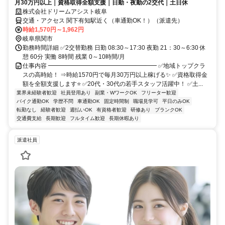
月30万円以上｜資格取得全額支援｜日勤・夜勤の2交代｜土日休
株式会社ドリームアシスト岐阜
交通・アクセス 関下有知駅近く（車通勤OK！）（派遣先）
時給1,570円～1,962円
岐阜県関市
勤務時間詳細 ✅2交替勤務 日勤 08:30～17:30 夜勤 21：30～6:30 休
憩 60分 実働 8時間 残業 0～10時間/月
仕事内容 ━━━━━━━━━━━━━━━━━━ ✅地域トップクラ
スの高時給！ ⇒時給1570円で毎月30万円以上稼げる✨ ✅資格取得金
額を全額支援します⭐ ✅20代・30代の若手スタッフ活躍中！ ✅土...
業界未経験者歓迎
社員登用あり
副業・WワークOK
フリーター歓迎
バイク通勤OK
学歴不問
車通勤OK
固定時間制
職場見学可
平日のみOK
転勤なし
経験者歓迎
週払いOK
有資格者歓迎
研修あり
ブランクOK
交通費支給
長期歓迎
フルタイム歓迎
長期休暇あり
派遣社員