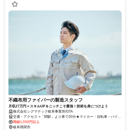
不織布用ファイバーの製造スタッフ
月収27万円＋スキルUP＆ニッチこそ最強！技術を身につけよう
株式会社シグマテック岐阜事業所/GTA
交通・アクセス ⭐「関駅」より車で20分★マイカー・自転車・バイク
通勤OK！
時給1,550円以上
岐阜県関市