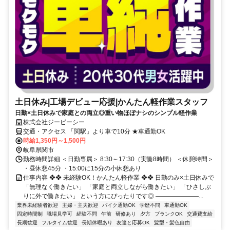
土日休み|工場デビュー応援|かんたん軽作業スタッフ
日勤×土日休みで家庭との両立◎重い物ほぼナシのシンプル軽作業
株式会社ジービーシー
交通・アクセス 「関駅」より車で10分 ★車通勤OK
時給1,350円～1,500円
岐阜県関市
勤務時間詳細 ＜日勤専属＞ 8:30～17:30（実働8時間） ＜休憩時間＞
・昼休憩45分 ・15:00に15分の小休憩あり
仕事内容 ❖❖ 未経験OK！かんたん軽作業 ❖❖ 日勤のみ×土日休みで
「無理なく働きたい」 「家庭と両立しながら働きたい」 「ひさしぶ
りに外で働きたい」 という方にぴったりです◎ ―――――――...
業界未経験者歓迎
主婦・主夫歓迎
バイク通勤OK
学歴不問
車通勤OK
固定時間制
職場見学可
経験不問
午前
研修あり
夕方
ブランクOK
交通費支給
長期歓迎
フルタイム歓迎
長期休暇あり
友達と応募OK
髪型・髪色自由