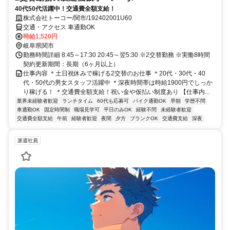
40代50代活躍中！交通費全額支給！
株式会社トーコー/関市/192402001U60
交通・アクセス 車通勤OK
時給1,520円
岐阜県関市
勤務時間詳細 8:45～17:30 20:45～翌5:30 ※2交替勤務 ※実働8時間
契約更新期間：長期（6ヶ月以上）
仕事内容 ＊土日祝休みで稼げる2交替のお仕事 ＊20代・30代・40
代・50代の男女スタッフ活躍中 ＊深夜時間帯は時給1900円でしっか
り稼げる！ ＊交通費全額支給！祝い金や仮払い制度あり 【仕事内...
業界未経験者歓迎
ランチタイム
60代も応募可
バイク通勤OK
早朝
学歴不問
車通勤OK
固定時間制
職場見学可
平日のみOK
経験不問
未経験者歓迎
交通費全額支給
午前
経験者歓迎
夜間
夕方
ブランクOK
交通費支給
深夜
派遣社員