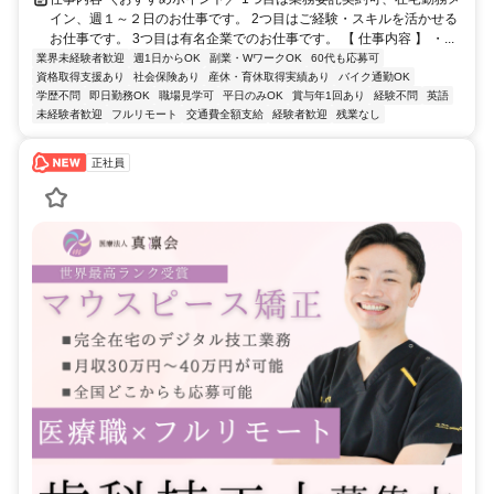
イン、週１～２日のお仕事です。 2つ目はご経験・スキルを活かせる
お仕事です。 3つ目は有名企業でのお仕事です。 【 仕事内容 】 ・...
業界未経験者歓迎
週1日からOK
副業・WワークOK
60代も応募可
資格取得支援あり
社会保険あり
産休・育休取得実績あり
バイク通勤OK
学歴不問
即日勤務OK
職場見学可
平日のみOK
賞与年1回あり
経験不問
英語
未経験者歓迎
フルリモート
交通費全額支給
経験者歓迎
残業なし
正社員