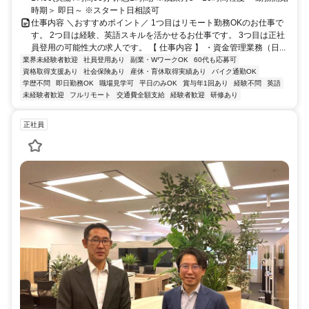
時期＞ 即日～ ※スタート日相談可
仕事内容 ＼おすすめポイント／ 1つ目はリモート勤務OKのお仕事で
す。 2つ目は経験、英語スキルを活かせるお仕事です。 3つ目は正社
員登用の可能性大の求人です。 【 仕事内容 】 ・資金管理業務（日...
業界未経験者歓迎
社員登用あり
副業・WワークOK
60代も応募可
資格取得支援あり
社会保険あり
産休・育休取得実績あり
バイク通勤OK
学歴不問
即日勤務OK
職場見学可
平日のみOK
賞与年1回あり
経験不問
英語
未経験者歓迎
フルリモート
交通費全額支給
経験者歓迎
研修あり
正社員