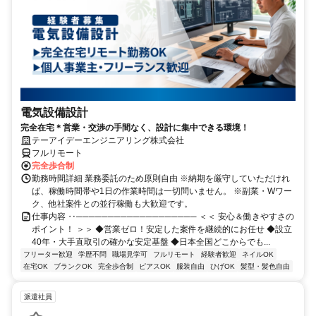
電気設備設計
完全在宅＊営業・交渉の手間なく、設計に集中できる環境！
テーアイデーエンジニアリング株式会社
フルリモート
完全歩合制
勤務時間詳細 業務委託のため原則自由 ※納期を厳守していただけれ
ば、稼働時間帯や1日の作業時間は一切問いません。 ※副業・Wワー
ク、他社案件との並行稼働も大歓迎です。
仕事内容 ‥─────────────────── ＜＜ 安心＆働きやすさの
ポイント！ ＞＞ ◆営業ゼロ！安定した案件を継続的にお任せ ◆設立
40年・大手直取引の確かな安定基盤 ◆日本全国どこからでも...
フリーター歓迎
学歴不問
職場見学可
フルリモート
経験者歓迎
ネイルOK
在宅OK
ブランクOK
完全歩合制
ピアスOK
服装自由
ひげOK
髪型・髪色自由
派遣社員