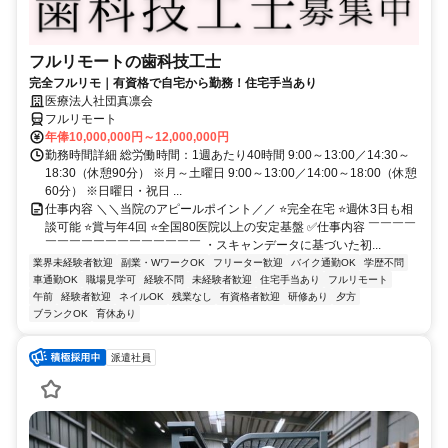
フルリモートの歯科技工士
完全フルリモ｜有資格で自宅から勤務！住宅手当あり
医療法人社団真凛会
フルリモート
年俸10,000,000円～12,000,000円
勤務時間詳細 総労働時間：1週あたり40時間 9:00～13:00／14:30～
18:30（休憩90分） ※月～土曜日 9:00～13:00／14:00～18:00（休憩
60分） ※日曜日・祝日 ...
仕事内容 ＼＼当院のアピールポイント／／ ⭐完全在宅 ⭐週休3日も相
談可能 ⭐賞与年4回 ⭐全国80医院以上の安定基盤 ✅仕事内容 ￣￣￣￣
￣￣￣￣￣￣￣￣￣￣￣￣￣ ・スキャンデータに基づいた初...
業界未経験者歓迎
副業・WワークOK
フリーター歓迎
バイク通勤OK
学歴不問
車通勤OK
職場見学可
経験不問
未経験者歓迎
住宅手当あり
フルリモート
午前
経験者歓迎
ネイルOK
残業なし
有資格者歓迎
研修あり
夕方
ブランクOK
育休あり
派遣社員