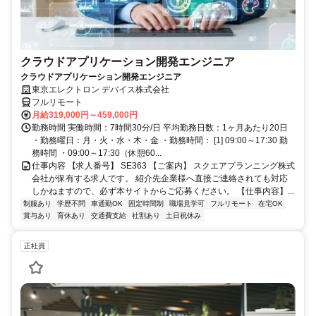
クラウドアプリケーション開発エンジニア
クラウドアプリケーション開発エンジニア
東京エレクトロン デバイス株式会社
フルリモート
月給319,000円～459,000円
勤務時間 実働時間：7時間30分/日 平均勤務日数：1ヶ月あたり20日
・勤務曜日：月・火・水・木・金 ・勤務時間： [1] 09:00～17:30 勤
務時間 ・09:00～17:30（休憩60...
仕事内容 【求人番号】 SE363 【ご案内】 スクエアプランニング株式
会社が保有する求人です。 紹介先企業様へ直接ご連絡されても対応
しかねますので、必ず本サイトからご応募ください。 【仕事内容】...
制服あり
学歴不問
車通勤OK
固定時間制
職場見学可
フルリモート
在宅OK
賞与あり
育休あり
交通費支給
社割あり
土日祝休み
正社員