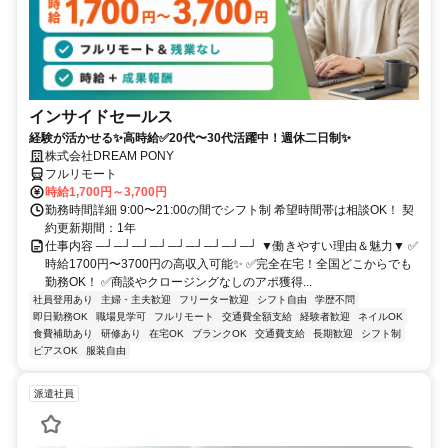
インサイドセールス
経験が活かせる✨高時給✅20代〜30代活躍中！週休二日制✨
株式会社DREAM PONY
フルリモート
時給1,700円～3,700円
勤務時間詳細 9:00〜21:00の間でシフト制 希望時間帯は相談OK！ 契
約更新期間：1年
仕事内容 ─┘─┘─┘─┘─┘─┘─┘─┘─┘ ▼働きやすい理由＆魅力▼ ✅
時給1700円〜3700円の高収入可能✨ ✅完全在宅！全国どこからでも
勤務OK！ ✅商談やクロージングなしのアポ獲得...
社員登用あり
主婦・主夫歓迎
フリーター歓迎
シフト自由
学歴不問
即日勤務OK
職場見学可
フルリモート
交通費全額支給
経験者歓迎
ネイルOK
食費補助あり
研修あり
在宅OK
ブランクOK
交通費支給
長期歓迎
シフト制
ピアスOK
服装自由
派遣社員