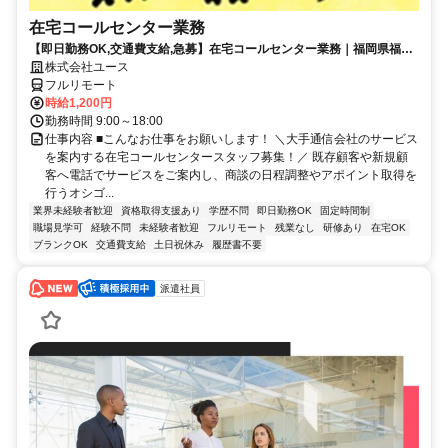
在宅コールセンター業務
【即日勤務OK,交通費支給,急募】在宅コールセンター業務｜福岡県福岡
市博多区
株式会社ユース
フルリモート
時給1,200円
勤務時間 9:00～18:00
仕事内容 ■こんなお仕事をお願いします！ ＼大手通信会社のサービス
を案内する在宅コールセンタースタッフ募集！／ 既存顧客や新規顧
客へ電話でサービスをご案内し、商談の日程調整やアポイント取得を
行うオシゴ...
業界未経験者歓迎
資格取得支援あり
学歴不問
即日勤務OK
固定時間制
職場見学可
経験不問
未経験者歓迎
フルリモート
残業なし
研修あり
在宅OK
ブランクOK
交通費支給
土日祝休み
履歴書不要
派遣社員