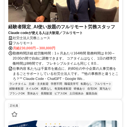
経験者限定_AI使い放題のフルリモート労務スタッフ
Claude codeが使える人は大歓迎／フルリモート
社労士法人労務ニュース
フルリモート
月給230,000円～300,000円
勤務時間詳細 総労働時間：1ヶ月あたり164時間 勤務時間は 8:00～
20:00の間で自由に調整できます。 コアタイムはなく、1日の標準労
働時間は8時間です。 フレキシブルタイムも同じく 8:0...
仕事内容 私たちは千葉市を拠点に、約80社の中小企業の人事労務を
まるごとサポートしている社労士法人です。 **他の事務所と違うとこ
ろ？** Claude Code・ChatGPT・Google Wo...
ランチタイム
主婦・主夫歓迎
学歴不問
職場見学可
転勤なし
フルリモート
経験者歓迎
ネイルOK
残業なし
有資格者歓迎
研修あり
在宅OK
賞与あり
ブランクOK
育休あり
長期歓迎
ピアスOK
土日祝休み
服装自由
正社員