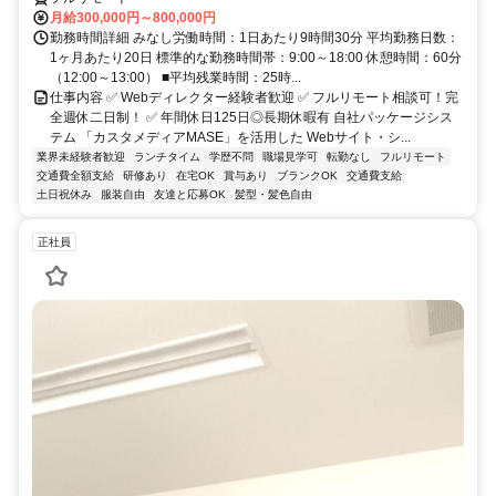
月給300,000円～800,000円
勤務時間詳細 みなし労働時間：1日あたり9時間30分 平均勤務日数：
1ヶ月あたり20日 標準的な勤務時間帯：9:00～18:00 休憩時間：60分
（12:00～13:00） ■平均残業時間：25時...
仕事内容 ✅ Webディレクター経験者歓迎 ✅ フルリモート相談可！完
全週休二日制！ ✅ 年間休日125日◎長期休暇有 自社パッケージシス
テム 「カスタメディアMASE」を活用した Webサイト・シ...
業界未経験者歓迎
ランチタイム
学歴不問
職場見学可
転勤なし
フルリモート
交通費全額支給
研修あり
在宅OK
賞与あり
ブランクOK
交通費支給
土日祝休み
服装自由
友達と応募OK
髪型・髪色自由
正社員