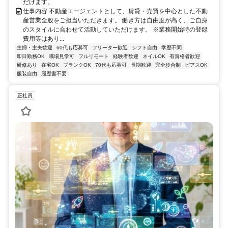
だけます。
仕事内容 不動産エージェントとして、賃貸・売買を中心とした不動
産営業全般をご担当いただきます。 働き方は自由度が高く、ご自身
のスタイルに合わせて活動していただけます。 ※業務開始時の登録
費用等はあり...
主婦・主夫歓迎
60代も応募可
フリーター歓迎
シフト自由
学歴不問
即日勤務OK
職場見学可
フルリモート
経験者歓迎
ネイルOK
有資格者歓迎
研修あり
在宅OK
ブランクOK
70代も応募可
長期歓迎
完全歩合制
ピアスOK
服装自由
履歴書不要
正社員