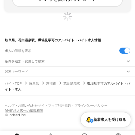
岐阜県、花白温泉駅、職場見学可のアルバイト・バイト求人情報
求人の詳細を表示
条件を追加・変更して検索
市区町村を追加・変更
関連キーワード
完全在宅ワーク 全国
シール貼り 在宅
現在地周辺
ガチャガチャ
犬カフェ
岐阜県
駅を追加・変更
バイトTOP
岐阜県
恵那市
花白温泉駅
職場見学可のアルバイト・バ
岐阜県
すべて
イト・求人
岐阜市
大垣市
高山市
多治見市
関市
中津川市
美濃市
瑞浪市
羽島市
恵那市
職種を追加・変更
JR中央本線(名古屋～塩尻)
美濃加茂市
土岐市
各務原市
可児市
山県市
瑞穂市
飛騨市
本巣市
郡上市
下呂市
古虎渓駅
多治見駅
土岐市駅
瑞浪駅
釜戸駅
武並駅
恵那駅
美乃坂本駅
中津川駅
飲食・フードサービス
海津市
羽島郡
養老郡
不破郡
安八郡
揖斐郡
本巣郡
加茂郡
可児郡
大野郡
特徴を追加・変更
落合川駅
坂下駅
飲食・フードサービス
すべて
ヘルプ・お問い合わせ
サイトマップ
利用規約・プライバシーポリシー
ホールスタッフ
キッチンスタッフ
皿洗い・洗い場
精肉・鮮魚加工
給食調理
人気
[企業]求人広告の掲載相談
JR高山本線
雇用形態を追加・変更
パン屋（ベーカリー）
フードカウンター販売員
バー（BAR）・バーテンダー
日払いOK
高校生歓迎
学生歓迎
深夜の仕事
髪型・髪色自由
ひげOK
ネイルOK
岐阜駅
長森駅
那加駅
蘇原駅
各務ケ原駅
鵜沼駅
坂祝駅
美濃太田駅
古井駅
中川辺駅
飲食店補助（開店・閉店準備）
飲食店（店長・マネージャー）
新着求人を受け取る
ピアスOK
アルバイト・パート
履歴書不要
オープニングスタッフ
留学生・外国人活躍中
下麻生駅
上麻生駅
白川口駅
下油井駅
飛騨金山駅
焼石駅
下呂駅
禅昌寺駅
飛騨萩原駅
都道府県を変更
営業・販売
勤務期間
正社員
上呂駅
飛騨宮田駅
飛騨小坂駅
渚駅
久々野駅
飛騨一ノ宮駅
高山駅
上枝駅
飛騨国府駅
営業・販売
すべて
短期
契約社員
単発・1日OK
長期
期間限定（春夏冬休み等）
飛騨古川駅
杉崎駅
飛騨細江駅
角川駅
坂上駅
打保駅
杉原駅
営業
テレフォンアポインター（テレアポ）
ルートセールス
コンビニ