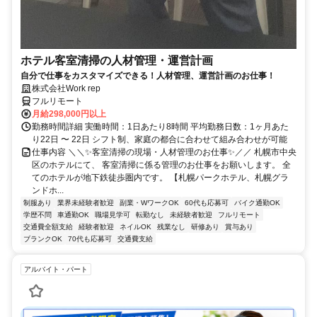
ホテル客室清掃の人材管理・運営計画
自分で仕事をカスタマイズできる！人材管理、運営計画のお仕事！
株式会社Work rep
フルリモート
月給298,000円以上
勤務時間詳細 実働時間：1日あたり8時間 平均勤務日数：1ヶ月あた
り22日 〜 22日 シフト制、家庭の都合に合わせて組み合わせが可能
仕事内容 ＼＼✨客室清掃の現場・人材管理のお仕事✨／／ 札幌市中央
区のホテルにて、 客室清掃に係る管理のお仕事をお願いします。 全
てのホテルが地下鉄徒歩圏内です。 【札幌パークホテル、札幌グラ
ンドホ...
制服あり
業界未経験者歓迎
副業・WワークOK
60代も応募可
バイク通勤OK
学歴不問
車通勤OK
職場見学可
転勤なし
未経験者歓迎
フルリモート
交通費全額支給
経験者歓迎
ネイルOK
残業なし
研修あり
賞与あり
ブランクOK
70代も応募可
交通費支給
アルバイト・パート