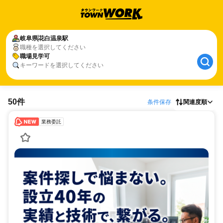
岐阜県
花白温泉駅
職種を選択してください
職場見学可
キーワードを選択してください
50件
条件保存
関連度順
業務委託