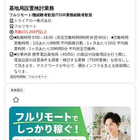
基地局設置検討業務
フルリモート/微経験者歓迎/TSSR業務経験者歓迎
トライアロー株式会社
フルリモート
月給231,260円以上
■勤務時間 9:00～18:00（所定労働時間8時間 休憩:60分） ■労働時間
実働時間：1日あたり8時間 平均勤務日数：1ヶ月あたり20日 平均残
業時間：1ヶ月あたり20時間0分 平均所定労働時...
■仕事内容 携帯電話基地局（4G/5G）の新設や設備増設を行う際に、
電波品質や設置条件を調査・検討する業務（TSSR業務）を担当しし
て頂きます。デスクワークが中心で、通信インフラを支える技術職に
なりま...
固定時間制
フルリモート
業務委託