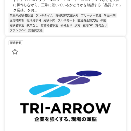
に操作しながら、正常に動いているかどうかを確認する「品質チェッ
ク業務」をお...
業界未経験者歓迎
ランチタイム
資格取得支援あり
フリーター歓迎
学歴不問
固定時間制
職場見学可
経験不問
フルリモート
交通費全額支給
午前
経験者歓迎
残業なし
有資格者歓迎
研修あり
夕方
在宅OK
賞与あり
ブランクOK
交通費支給
派遣社員