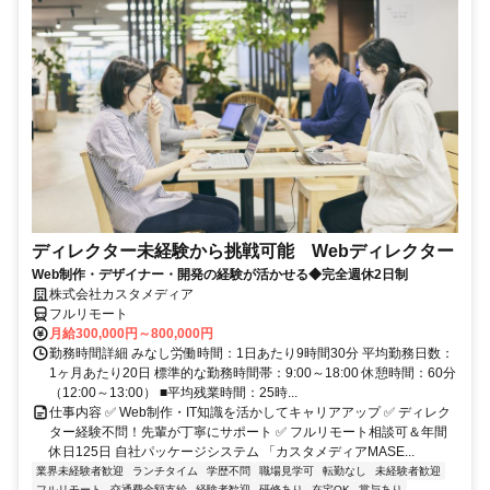
ディレクター未経験から挑戦可能 Webディレクター
Web制作・デザイナー・開発の経験が活かせる◆完全週休2日制
株式会社カスタメディア
フルリモート
月給300,000円～800,000円
勤務時間詳細 みなし労働時間：1日あたり9時間30分 平均勤務日数：
1ヶ月あたり20日 標準的な勤務時間帯：9:00～18:00 休憩時間：60分
（12:00～13:00） ■平均残業時間：25時...
仕事内容 ✅ Web制作・IT知識を活かしてキャリアアップ ✅ ディレク
ター経験不問！先輩が丁寧にサポート ✅ フルリモート相談可＆年間
休日125日 自社パッケージシステム 「カスタメディアMASE...
業界未経験者歓迎
ランチタイム
学歴不問
職場見学可
転勤なし
未経験者歓迎
フルリモート
交通費全額支給
経験者歓迎
研修あり
在宅OK
賞与あり