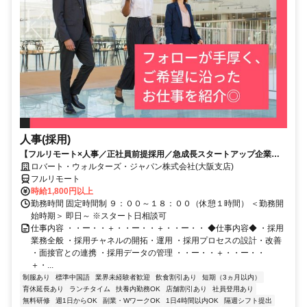
人事(採用)
【フルリモート×人事／正社員前提採用／急成長スタートアップ企業／
英語】Robert Walters
ロバート・ウォルターズ・ジャパン株式会社(大阪支店)
フルリモート
時給1,800円以上
勤務時間 固定時間制 ９：００～１８：００（休憩１時間） ＜勤務開
始時期＞ 即日～ ※スタート日相談可
仕事内容 ・・ー・・＋・・ー・・＋・・ー・・ ◆仕事内容◆ ・採用
業務全般 ・採用チャネルの開拓・運用 ・採用プロセスの設計・改善
・面接官との連携 ・採用データの管理 ・・ー・・＋・・ー・・
＋・...
制服あり
標準中国語
業界未経験者歓迎
飲食割引あり
短期（3ヵ月以内）
育休延長あり
ランチタイム
扶養内勤務OK
店舗割引あり
社員登用あり
無料研修
週1日からOK
副業・WワークOK
1日4時間以内OK
隔週シフト提出