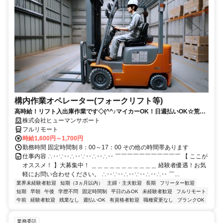
構内作業オペレーター(フォークリフト等)
高時給！リフト入出庫作業です◇(^^♪マイカーOK！日週払いOK☆荒本
駅★【シゴト№0619】
株式会社ヒューマンサポート
フルリモート
時給1,600円～1,700円
勤務時間 固定時間制 8：00～17：00 その他の時間帯あります
仕事内容 ∴‥∵‥∴‥∵‥∴‥∴‥ ￣￣￣￣￣￣￣￣￣￣￣ 【 ここが
オススメ！ 】大募集中！ ＿＿＿＿＿＿＿＿＿＿＿ 経験者優遇！お気
軽にお問い合わせください。 ∴‥∵‥∴‥∵‥∴‥∴‥ ￣...
業界未経験者歓迎
短期（3ヵ月以内）
主婦・主夫歓迎
長期
フリーター歓迎
短期
早朝
午後
学歴不問
固定時間制
平日のみOK
未経験者歓迎
フルリモート
午前
経験者歓迎
残業なし
週払いOK
有資格者歓迎
職種変更なし
ブランクOK
業務委託