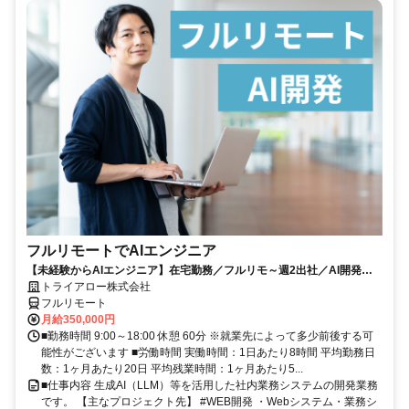
フルリモートでAIエンジニア
【未経験からAIエンジニア】在宅勤務／フルリモ～週2出社／AI開発を
仕事にする
トライアロー株式会社
フルリモート
月給350,000円
■勤務時間 9:00～18:00 休憩 60分 ※就業先によって多少前後する可
能性がございます ■労働時間 実働時間：1日あたり8時間 平均勤務日
数：1ヶ月あたり20日 平均残業時間：1ヶ月あたり5...
■仕事内容 生成AI（LLM）等を活用した社内業務システムの開発業務
です。 【主なプロジェクト先】 #WEB開発 ・Webシステム・業務シ