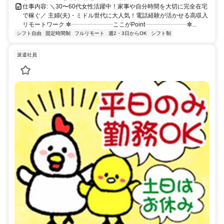
仕事内容: ＼30〜60代女性活躍中！家事や自分時間を大切に完全在宅
で稼ぐ／ 主婦(夫)・ミドル世代に大人気！電話経験が活かせる高収入
リモートワーク ✼┈┈┈┈┈┈┈ここがPoint┈┈┈┈┈┈┈✼...
シフト自由
固定時間制
フルリモート
週2・3日からOK
シフト制
派遣社員