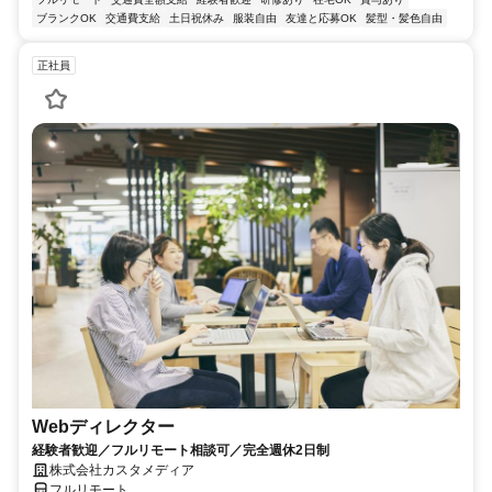
ブランクOK
交通費支給
土日祝休み
服装自由
友達と応募OK
髪型・髪色自由
正社員
Webディレクター
経験者歓迎／フルリモート相談可／完全週休2日制
株式会社カスタメディア
フルリモート