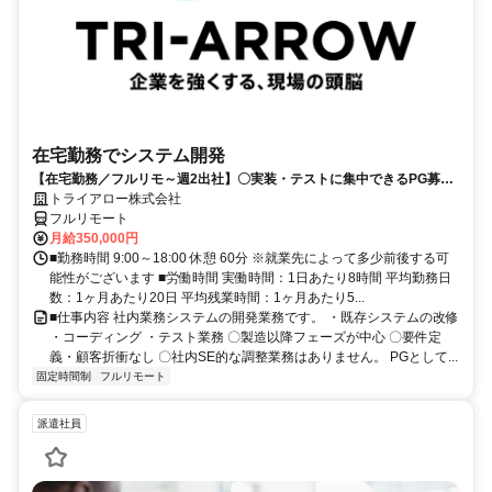
在宅勤務でシステム開発
【在宅勤務／フルリモ～週2出社】〇実装・テストに集中できるPG募集
〇業務用端末貸与あり
トライアロー株式会社
フルリモート
月給350,000円
■勤務時間 9:00～18:00 休憩 60分 ※就業先によって多少前後する可
能性がございます ■労働時間 実働時間：1日あたり8時間 平均勤務日
数：1ヶ月あたり20日 平均残業時間：1ヶ月あたり5...
■仕事内容 社内業務システムの開発業務です。 ・既存システムの改修
・コーディング ・テスト業務 〇製造以降フェーズが中心 〇要件定
義・顧客折衝なし 〇社内SE的な調整業務はありません。 PGとして...
固定時間制
フルリモート
派遣社員