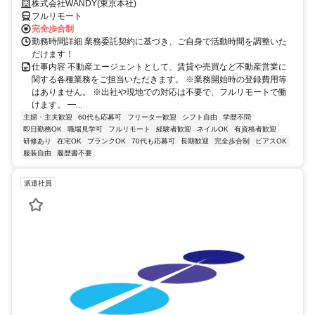
株式会社WANDY(東京本社)
フルリモート
完全歩合制
勤務時間詳細 業務委託契約に基づき、ご自身で活動時間を調整いた
だけます！
仕事内容 不動産エージェントとして、賃貸や売買など不動産営業に
関する各種業務をご担当いただきます。 ※業務開始時の登録費用等
はありません。 ※出社や現地での対応は不要で、フルリモートで働
けます。 ━...
主婦・主夫歓迎
60代も応募可
フリーター歓迎
シフト自由
学歴不問
即日勤務OK
職場見学可
フルリモート
経験者歓迎
ネイルOK
有資格者歓迎
研修あり
在宅OK
ブランクOK
70代も応募可
長期歓迎
完全歩合制
ピアスOK
服装自由
履歴書不要
派遣社員