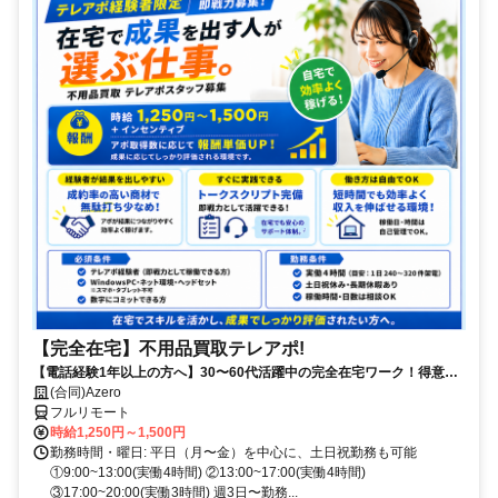
【完全在宅】不用品買取テレアポ!
【電話経験1年以上の方へ】30〜60代活躍中の完全在宅ワーク！得意な
電話対応で15時までに賢く稼ぐ✨買取経験者は即優遇！
(合同)Azero
フルリモート
時給1,250円～1,500円
勤務時間・曜日: 平日（月〜金）を中心に、土日祝勤務も可能
①9:00~13:00(実働4時間) ②13:00~17:00(実働4時間)
③17:00~20:00(実働3時間) 週3日〜勤務...