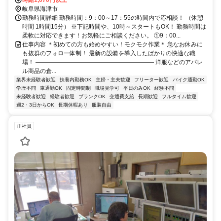
時給1,070円以上
岐阜県海津市
勤務時間詳細 勤務時間：9：00～17：55の時間内で応相談！ （休憩
時間 1時間15分） ※下記時間や、10時～スタートもOK！ 勤務時間は
柔軟に対応できます！お気軽にご相談ください。 ①9：00...
仕事内容 ＊初めての方も始めやすい！モクモク作業＊ 急なお休みに
も抜群のフォロー体制！ 最新の設備を導入したばかりの快適な職
場！ ―――――――――――――――――――― 洋服などのアパレ
ル商品の倉...
業界未経験者歓迎
扶養内勤務OK
主婦・主夫歓迎
フリーター歓迎
バイク通勤OK
学歴不問
車通勤OK
固定時間制
職場見学可
平日のみOK
経験不問
未経験者歓迎
経験者歓迎
ブランクOK
交通費支給
長期歓迎
フルタイム歓迎
週2・3日からOK
長期休暇あり
服装自由
正社員