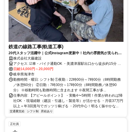
鉄道の線路工事(軌道工事)
20代スタッフ活躍中｜公式Instagram更新中！社内の雰囲気が見られま
す｜月収37万円以上｜実働4〜5時間で早上がりあり
株式会社大藤建設
アクセス: ☑︎車・バイク通勤OK ・美濃津屋駅出口から徒歩約15分 ・
美濃津屋駅から車で3分 岐阜県瑞穂市、大野町、愛知県稲沢市など少
日給14,000円～20,000円
し遠方から通うスタッフも多数在籍！
岐阜県海津市
勤務時間・曜日: シフト制 ①夜勤：22時00分～7時00分（8時間勤務
／休憩60分） ②日勤：7時30分～17時00分（8時間勤務／休憩90
分） ※移動時間も勤務時間に含まれます ※夜間工事が多...
仕事内容: 【アピールポイント】 ・実働4〜5時間！作業が終われば帰
社OK ・現場経験（建設・引越し・製造等）が活かせる ・月収37万円
以上＋年3回賞与でガッツリ稼げる ・20代中心！明るく賑やかな...
交通費支給
シフト制
昇給あり
正社員