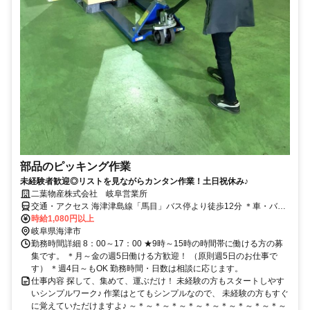
部品のピッキング作業
未経験者歓迎◎リストを見ながらカンタン作業！土日祝休み♪
二葉物産株式会社 岐阜営業所
交通・アクセス 海津津島線「馬目」バス停より徒歩12分 ＊車・バイ
ク通勤OK
時給1,080円以上
岐阜県海津市
勤務時間詳細 8：00～17：00 ★9時～15時の時間帯に働ける方の募
集です。 ＊月～金の週5日働ける方歓迎！ （原則週5日のお仕事で
す） ＊週4日～もOK 勤務時間・日数は相談に応じます。
仕事内容 探して、集めて、運ぶだけ！ 未経験の方もスタートしやす
いシンプルワーク♪ 作業はとてもシンプルなので、 未経験の方もすぐ
に覚えていただけますよ♪ ～＊～＊～＊～＊～＊～＊～＊～＊～＊～