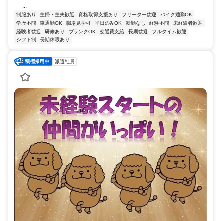
...
制服あり
主婦・主夫歓迎
資格取得支援あり
フリーター歓迎
バイク通勤OK
学歴不問
車通勤OK
職場見学可
平日のみOK
転勤なし
経験不問
未経験者歓迎
経験者歓迎
研修あり
ブランクOK
交通費支給
長期歓迎
フルタイム歓迎
シフト制
長期休暇あり
派遣社員