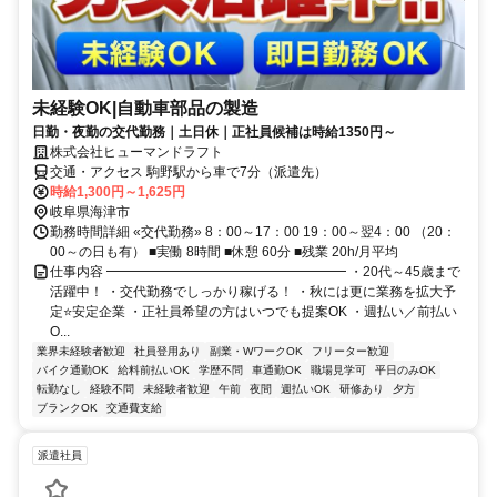
未経験OK|自動車部品の製造
日勤・夜勤の交代勤務｜土日休｜正社員候補は時給1350円～
株式会社ヒューマンドラフト
交通・アクセス 駒野駅から車で7分（派遣先）
時給1,300円～1,625円
岐阜県海津市
勤務時間詳細 «交代勤務» 8：00～17：00 19：00～翌4：00 （20：
00～の日も有） ■実働 8時間 ■休憩 60分 ■残業 20h/月平均
仕事内容 ━━━━━━━━━━━━━━━━━━ ・20代～45歳まで
活躍中！ ・交代勤務でしっかり稼げる！ ・秋には更に業務を拡大予
定⭐安定企業 ・正社員希望の方はいつでも提案OK ・週払い／前払い
O...
業界未経験者歓迎
社員登用あり
副業・WワークOK
フリーター歓迎
バイク通勤OK
給料前払いOK
学歴不問
車通勤OK
職場見学可
平日のみOK
転勤なし
経験不問
未経験者歓迎
午前
夜間
週払いOK
研修あり
夕方
ブランクOK
交通費支給
派遣社員