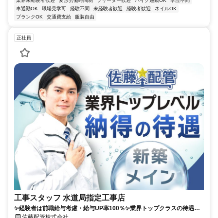
業界未経験者歓迎
変形労働時間制
フリーター歓迎
バイク通勤OK
学歴不問
車通勤OK
職場見学可
経験不問
未経験者歓迎
経験者歓迎
ネイルOK
ブランクOK
交通費支給
服装自由
正社員
工事スタッフ 水道局指定工事店
✨経験者は前職給与考慮・給与UP率100％✨業界トップクラスの待遇で
再スタート✨移動時間も給与支給✨安心して長く働ける
佐藤配管株式会社