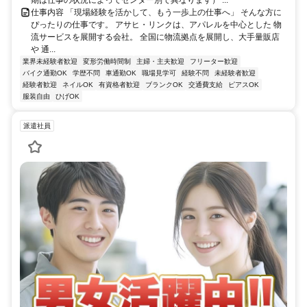
期は仕事の状況によってセンター別で異なります） ...
仕事内容 「現場経験を活かして、もう一歩上の仕事へ」 そんな方に
ぴったりの仕事です。 アサヒ・リンクは、アパレルを中心とした 物
流サービスを展開する会社。 全国に物流拠点を展開し、大手量販店
や 通...
業界未経験者歓迎
変形労働時間制
主婦・主夫歓迎
フリーター歓迎
バイク通勤OK
学歴不問
車通勤OK
職場見学可
経験不問
未経験者歓迎
経験者歓迎
ネイルOK
有資格者歓迎
ブランクOK
交通費支給
ピアスOK
服装自由
ひげOK
派遣社員