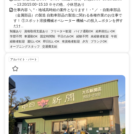
～13:20/15:00~15:10 ※その他、小休憩あり
仕事内容 ＼ *・地域高時給の案件となります！・* ／ ・自動車部品
（金属部品）の製造 自動車部品の製造に関わる各種作業のお仕事で
す！ ①スポット溶接機械オペレーター 機械への投入→ボタンを押す
だけ...
制服あり
資格取得支援あり
フリーター歓迎
バイク通勤OK
給料前払いOK
学歴不問
車通勤OK
固定時間制
平日のみOK
経験不問
未経験者歓迎
午前
経験者歓迎
週払いOK
即日払いOK
有資格者歓迎
夕方
ブランクOK
オープニングスタッフ
交通費支給
アルバイト・パート