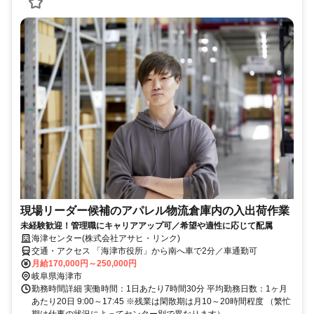
現場リーダー候補のアパレル物流倉庫内の入出荷作業
未経験歓迎！管理職にキャリアアップ可／希望や適性に応じて配属
海津センター(株式会社アサヒ・リンク)
交通・アクセス 「海津市役所」から南へ車で2分／車通勤可
月給170,000円～250,000円
岐阜県海津市
勤務時間詳細 実働時間：1日あたり7時間30分 平均勤務日数：1ヶ月
あたり20日 9:00～17:45 ※残業は閑散期は月10～20時間程度 （繁忙