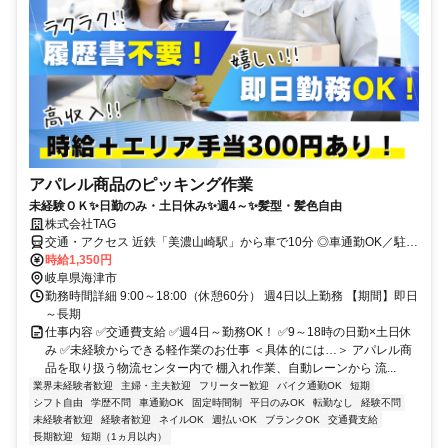
アパレル商品のピッキング作業
未経験ＯＫ✨日勤のみ・土日休み✨週4～✨髪型・髪色自由
株式会社TAG
交通・アクセス 近鉄「美濃山崎駅」から車で10分 ◎車通勤OK／駐車
場完備
時給1,350円
岐阜県海津市
勤務時間詳細 9:00～18:00（休憩60分） 週4日以上勤務 【期間】即日
～長期
仕事内容 ✅交通費支給 ✅週4日～勤務OK！ ✅9～18時の日勤×土日休
み ✅未経験からできる軽作業のお仕事 ＜具体的には…＞ アパレル商
品を取り扱う物流センター内で 棚入れ作業、自動レーンから 流...
業界未経験者歓迎
主婦・主夫歓迎
フリーター歓迎
バイク通勤OK
短期
シフト自由
学歴不問
車通勤OK
固定時間制
平日のみOK
転勤なし
経験不問
未経験者歓迎
経験者歓迎
ネイルOK
週払いOK
ブランクOK
交通費支給
長期歓迎
短期（1ヵ月以内）