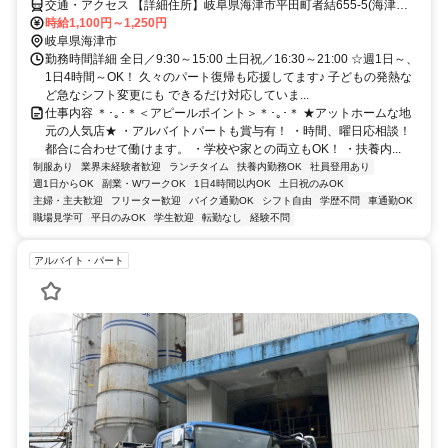
交通・アクセス 【詳細住所】岐阜県海津市平田町者結655-5(海津市
立海西小学校から車で4分※車通勤OK)
時給1,100円～1,250円
岐阜県海津市
勤務時間詳細 全日／9:30～15:00 土日祝／16:30～21:00 ☆週1日～、
1日4時間～OK！ 久々のパート復帰も応援してます♪ 子どもの発熱な
ど急なシフト変更にも できるだけ対応していま...
仕事内容 ＊･｡･＊＜アピールポイント＞＊･｡･＊ ★アットホームな地
元の人気店★ ・アルバイトパートも賞与有！ ・時間、曜日応相談！
都合に合わせて働けます。 ・学校や家との両立もOK！ ・扶養内...
制服あり
業界未経験者歓迎
ランチタイム
扶養内勤務OK
社員登用あり
週1日からOK
副業・WワークOK
1日4時間以内OK
土日祝のみOK
主婦・主夫歓迎
フリーター歓迎
バイク通勤OK
シフト自由
学歴不問
車通勤OK
職場見学可
平日のみOK
学生歓迎
転勤なし
経験不問
アルバイト・パート