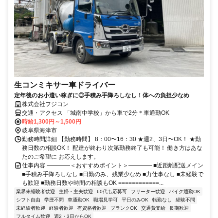
生コンミキサー車ドライバー
定年後のお小遣い稼ぎに◎手積み手降ろしなし！体への負担少なめ
株式会社フジコン
交通・アクセス 「城南中学校」から車で2分＊車通勤OK
時給1,300円～1,500円
岐阜県海津市
勤務時間詳細 【勤務時間】 8：00〜16：30 ★週2、3日〜OK！ ★勤
務日数の相談OK！ 配達が終わり次第勤務終了も可能！ 働き方はあな
たのご希望に お応えします。
仕事内容 ――――＜おすすめポイント＞―――― ■近距離配送メイン
■手積み手降ろしなし ■日勤のみ、残業少なめ ■力仕事なし ■未経験で
も歓迎 ■勤務日数や時間の相談もOK ============...
業界未経験者歓迎
主婦・主夫歓迎
60代も応募可
フリーター歓迎
バイク通勤OK
シフト自由
学歴不問
車通勤OK
職場見学可
平日のみOK
転勤なし
経験不問
未経験者歓迎
経験者歓迎
有資格者歓迎
ブランクOK
交通費支給
長期歓迎
フルタイム歓迎
週2・3日からOK