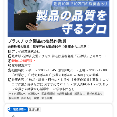
プラスチック製品の検品作業員
未経験者大歓迎！毎年昇給＆勤続10年で報奨金もご用意！
アサイ産業株式会社
最寄駅 石津駅 交通アクセス 養老鉄道養老線「石津駅」より車で10分
時給1,065円以上
〇車通勤OK 〇バイク通勤OK 〇転勤なし
岐阜県海津市
勤務時間 ＜平日＞ 9:00〜16:45（休憩60分） ＜土曜＞ 9:00〜12:00
〇残業なし 〇時短勤務OK 〇扶養内勤務OK →15時までの勤務
仕事内容 ／ 検品・計量・梱包などを行う 【検査作業員】募集！ コツ
コツ作業が好きな方に おすすめです！ ＼ ＜求人のPOINT＞ ✅スタッ
フ全員が未経験から活躍中！ ✅必須条件なし ...
バイク通勤OK
車通勤OK
固定時間制
未経験者歓迎
残業なし
長期休暇あり
服装自由
昇給あり
髪型・髪色自由
派遣社員