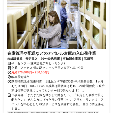
在庫管理や配送などのアパレル倉庫の入出荷作業
未経験歓迎｜安定収入｜20〜40代活躍｜有給消化率高｜私服可
平田センター(株式会社アサヒ・リンク)
交通・アクセス 道の駅クレール平田より西へ車で2分
月給170,000円～250,000円
岐阜県海津市
勤務時間詳細 実働時間：1日あたり7時間30分 平均勤務日数：1ヶ月
あたり20日 9:00～17:45 ※残業は閑散期は月10～20時間程度 （繁忙
期は仕事の状況によってセンター別で異なります） ...
仕事内容 「まだまだ体を動かして働きたい」 「安定した会社で長く
働きたい」 そんな方にぴったりの仕事です。 アサヒ・リンクは、ア
パレルを中心とした 物流サービスを展開する会社。 全国に物流拠点
を展...