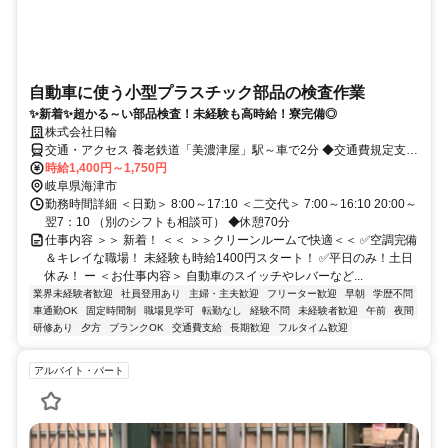
自動車に使う小型プラスチック部品の検査作業
✨新着✨超かる～い部品検査！未経験も高時給！寮完備◎
株式会社日輪
交通・アクセス 養老鉄道「美濃津屋」駅～車で2分 ◆交通費規定支給
◆車通勤OK
時給1,400円～1,750円
岐阜県海津市
勤務時間詳細 ＜日勤＞ 8:00～17:10 ＜二交代＞ 7:00～16:10 20:00～
翌7：10 （別のシフトも相談可） ◆休憩70分
仕事内容 ＞＞ 新着！ ＜＜ ＞＞クリーンルームで快適＜＜ ✅空調完備
＆キレイな職場！ 未経験も時給1400円スタート！ ✅平日のみ！土日
休み！ ー ＜お仕事内容＞ 自動車のスイッチやレバーなど...
業界未経験者歓迎
社員登用あり
主婦・主夫歓迎
フリーター歓迎
早朝
学歴不問
車通勤OK
固定時間制
職場見学可
転勤なし
経験不問
未経験者歓迎
午前
夜間
研修あり
夕方
ブランクOK
交通費支給
長期歓迎
フルタイム歓迎
アルバイト・パート