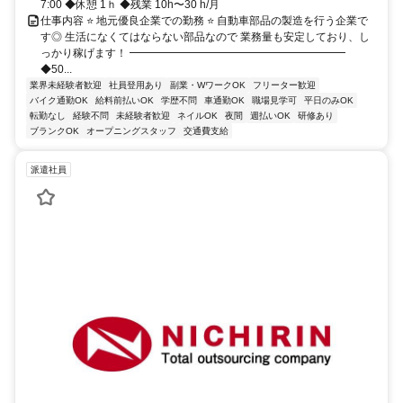
7:00 ◆休憩 1ｈ ◆残業 10h〜30 h/月
仕事内容 ⭐ 地元優良企業での勤務 ⭐ 自動車部品の製造を行う企業で
す◎ 生活になくてはならない部品なので 業務量も安定しており、し
っかり稼げます！ ━━━━━━━━━━━━━━━━━━━━
◆50...
業界未経験者歓迎
社員登用あり
副業・WワークOK
フリーター歓迎
バイク通勤OK
給料前払いOK
学歴不問
車通勤OK
職場見学可
平日のみOK
転勤なし
経験不問
未経験者歓迎
ネイルOK
夜間
週払いOK
研修あり
ブランクOK
オープニングスタッフ
交通費支給
派遣社員