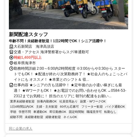
新聞配達スタッフ
年齢不問！未経験者歓迎！1日2時間でOK！シニア活躍中！
大石新聞店 海津高須店
交通・アクセス 海津警察署からスグ/車通勤可
時給1,400円以上
岐阜県海津市
勤務時間詳細 2:00～6:00内2時間程度 ※3:00からや3:30から スター
トでもOK！ ★配達が終わり次第勤務終了！ ★社会人のちょこっとバ
イトにも オススメ！ ★本業とのシフト＆ 収...
仕事内容 ★シニアの方も活躍中！ ★定年後のお小遣い稼ぎにも最
適！ ★WワークもOK！ ★お電話でのお問い合わせもOK →0584-53-
2312までお気軽に！ 担当のエリアに 朝刊の配達をお願い...
業界未経験者歓迎
扶養内勤務OK
社員登用あり
副業・WワークOK
1日4時間以内OK
主婦・主夫歓迎
60代も応募可
フリーター歓迎
バイク通勤OK
早朝
学歴不問
車通勤OK
即日勤務OK
固定時間制
職場見学可
転勤なし
経験不問
未経験者歓迎
経験者歓迎
ネイルOK
同じ企業の求人