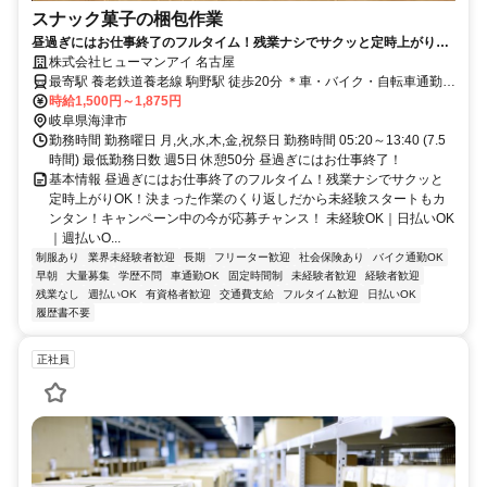
スナック菓子の梱包作業
昼過ぎにはお仕事終了のフルタイム！残業ナシでサクッと定時上がり
OK！決まった作業のくり返しだから未経験スタートもカンタン！キャン
株式会社ヒューマンアイ 名古屋
ペーン中の今が応募チャンス！
最寄駅 養老鉄道養老線 駒野駅 徒歩20分 ＊車・バイク・自転車通勤
OK！（無料P完備）
時給1,500円～1,875円
岐阜県海津市
勤務時間 勤務曜日 月,火,水,木,金,祝祭日 勤務時間 05:20～13:40 (7.5
時間) 最低勤務日数 週5日 休憩50分 昼過ぎにはお仕事終了！
基本情報 昼過ぎにはお仕事終了のフルタイム！残業ナシでサクッと
定時上がりOK！決まった作業のくり返しだから未経験スタートもカ
ンタン！キャンペーン中の今が応募チャンス！ 未経験OK｜日払いOK
｜週払いO...
制服あり
業界未経験者歓迎
長期
フリーター歓迎
社会保険あり
バイク通勤OK
早朝
大量募集
学歴不問
車通勤OK
固定時間制
未経験者歓迎
経験者歓迎
残業なし
週払いOK
有資格者歓迎
交通費支給
フルタイム歓迎
日払いOK
履歴書不要
正社員