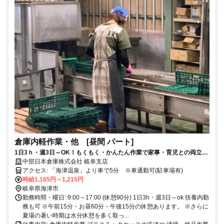
倉庫内軽作業・他 [昼間 パート]
1日3ｈ・週3日～OK！もくもく・かんたん作業で家事・育児との両立も
無理なくできる！
中部日本倉庫株式会社 岐阜支店
アクセス: 「海津温泉」より車で5分 ※車通勤可(駐車場有)
時給1,165円～1,215円
岐阜県海津市
勤務時間・曜日: 9:00～17:00 (休憩90分) 1日3h・週3日～ok 扶養内勤
務も可 ※午前15分・お昼60分・午後15分の休憩あります。 ※さらに
夏場の暑い時期は水分休憩を多く取っ...