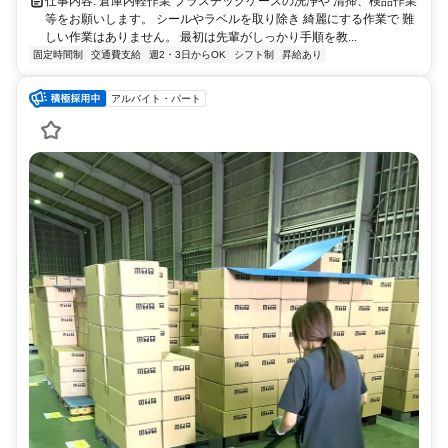
仕事内容: 倉庫内軽作業 プラスチックケースの洗浄や 清掃、検品作業
等をお願いします。 シールやラベルを取り除き 綺麗にする作業で 難
しい作業はありません。 最初は先輩がしっかり手順を教...
固定時間制
交通費支給
週2・3日からOK
シフト制
昇給あり
アルバイト・パート