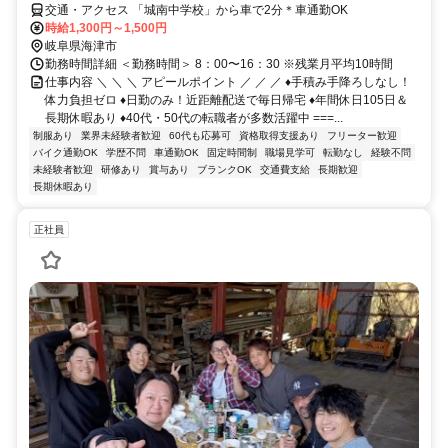
交通・アクセス 「城南中学校」から車で2分＊車通勤OK
時給1,300円～1,500円
岐阜県海津市
勤務時間詳細 ＜勤務時間＞ 8：00〜16：30 ※残業月平均10時間
仕事内容 ＼ ＼ ＼ アピールポイント ／ ／ ／ ♦手積み手降ろしなし！
体力負担ゼロ ♦日勤のみ！近距離配送で毎日帰宅 ♦年間休日105日＆
長期休暇あり ♦40代・50代の転職者が多数活躍中 ===...
制服あり
業界未経験者歓迎
60代も応募可
資格取得支援あり
フリーター歓迎
バイク通勤OK
学歴不問
車通勤OK
固定時間制
職場見学可
転勤なし
経験不問
未経験者歓迎
研修あり
賞与あり
ブランクOK
交通費支給
長期歓迎
長期休暇あり
正社員