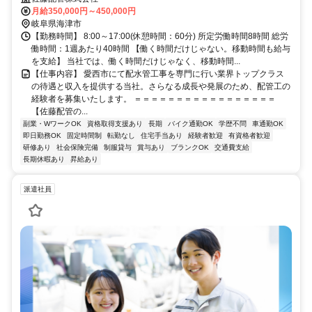
月給350,000円～450,000円
岐阜県海津市
【勤務時間】 8:00～17:00(休憩時間：60分) 所定労働時間8時間 総労
働時間：1週あたり40時間 【働く時間だけじゃない。移動時間も給与
を支給】 当社では、働く時間だけじゃなく、移動時間...
【仕事内容】 愛西市にて配水管工事を専門に行い業界トップクラス
の待遇と収入を提供する当社。さらなる成長や発展のため、配管工の
経験者を募集いたします。 ＝＝＝＝＝＝＝＝＝＝＝＝＝＝＝＝＝
【佐藤配管の...
副業・WワークOK
資格取得支援あり
長期
バイク通勤OK
学歴不問
車通勤OK
即日勤務OK
固定時間制
転勤なし
住宅手当あり
経験者歓迎
有資格者歓迎
研修あり
社会保険完備
制服貸与
賞与あり
ブランクOK
交通費支給
長期休暇あり
昇給あり
派遣社員