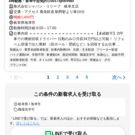
8時勤務・要準中型免許/15657/gfdrinbR
株式会社ジャパン・リリーフ 岐阜支店
交通・アクセス 養老鉄道 駒野駅より車10分
時給1,400円
岐阜県海津市
勤務時間詳細 8:00～17:00
仕事内容 ＝＝＝＝＝＝＝＝＝＝＝＝＝＝＝＝＝＝ 【未経験可】2t平
車での廃材回収ドライバー 日勤のみ◎月収34万円以上可能！ リフォ
ーム現場で出た廃材 （段ボール・壁紙など）を回収するお仕事 ...
制服あり
業界未経験者歓迎
扶養内勤務OK
主婦・主夫歓迎
フリーター歓迎
バイク通勤OK
学歴不問
車通勤OK
固定時間制
職場見学可
転勤なし
経験不問
未経験者歓迎
午前
ネイルOK
週払いOK
即日払いOK
研修あり
夕方
ブランクOK
前へ
次へ
1
2
3
4
5
この条件の新着求人を受け取る
岐阜県 / 海津市
職場見学可
「LINEで受け取る」では、新着求人のほか、おすすめ情報なども配信しま
す。
詳しくはこちら
LINEで受け取る