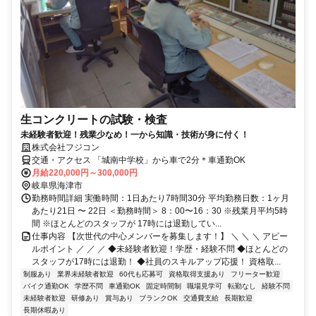
生コンクリートの試験・検査
未経験者歓迎！残業少なめ！一から知識・技術が身に付く！
株式会社フジコン
交通・アクセス 「城南中学校」から車で2分＊車通勤OK
月給220,000円～300,000円
岐阜県海津市
勤務時間詳細 実働時間：1日あたり7時間30分 平均勤務日数：1ヶ月
あたり21日 〜 22日 ＜勤務時間＞ 8：00〜16：30 ※残業月平均5時
間 ※ほとんどのスタッフが 17時には退勤してい...
仕事内容 【次世代の中心メンバーを募集します！】 ＼ ＼ ＼ アピー
ルポイント ／ ／ ／ ◆未経験者歓迎！学歴・経験不問 ◆ほとんどの
スタッフが17時には退勤！ ◆社員のスキルアップ応援！ 資格取...
制服あり
業界未経験者歓迎
60代も応募可
資格取得支援あり
フリーター歓迎
バイク通勤OK
学歴不問
車通勤OK
固定時間制
職場見学可
転勤なし
経験不問
未経験者歓迎
研修あり
賞与あり
ブランクOK
交通費支給
長期歓迎
長期休暇あり